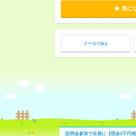
気に
メール
で送る
説明会参加で全員に【現金2千円相