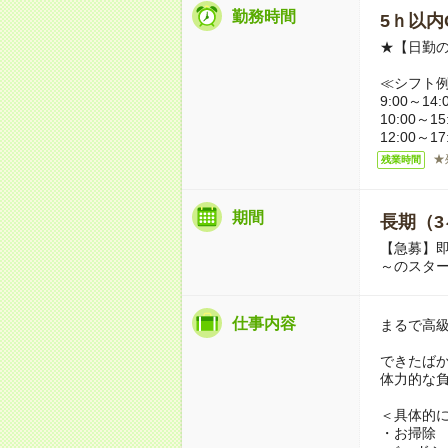
勤務時間
5ｈ以内O
★【日勤の
≪シフト
9:00～14:
10:00～15
12:00～1
★
残業時間
期間
長期（3
【急募】即
～のスタ
仕事内容
まるで高
できたば
体力的な
＜具体的
・お掃除