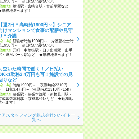
給1950円～ ※日払い/週払いOK
[勤務地]
鷺沼駅・宮崎台駅・宮前平駅など
★勤務地選べます！
【週2日＊高時給1900円～】シニア
向けマンションで食事の配膳や見守
り＊介護
[給 与]
経験者時給1900円～ 介護福祉士時
給1950円～ ※日払い/週払いOK
[勤務地]
元町・中華街駅・日ノ出町駅・山手
駅・運河パーク駅など ★勤務地選べます！
＼空いた時間で働く！／日払い
OK×1勤務3.4万円も可！施設での見
回りなど
[給 与]
時給1900円～ 夜勤時給2310円
～ 日収3.4万円～（夜勤時給2310円×15h）
[勤務地]
幕張駅・幕張本郷駅・新検見川駅・
京成幕張本郷駅・京成幕張駅など ★勤務地
選べます！
ケアスタッフィング株式会社のバイト一
覧へ