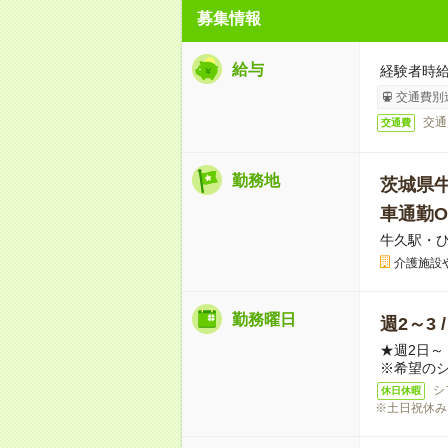
募集情報
給与
経験者時給
交通費別
交通
交通費
勤務地
茨城県
車通勤O
牛久駅・
介護施設
勤務曜日
週2～3 
★週2日
※希望の
シ
休日休暇
※土日祝休み