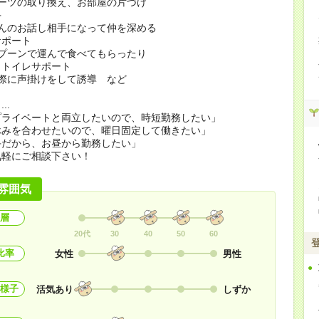
ーツの取り換え、お部屋の片づけ
手
んのお話し相手になって仲を深める
サポート
プーンで運んで食べてもらったり
、トイレサポート
際に声掛けをして誘導 など
..
プライベートと両立したいので、時短勤務したい」
休みを合わせたいので、曜日固定して働きたい」
手だから、お昼から勤務したい」
気軽にご相談下さい！
雰囲気
層
20代
30
40
50
60
比率
女性
男性
様子
活気あり
しずか