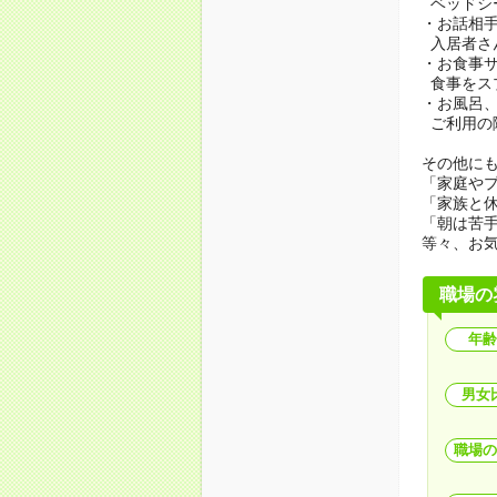
ベッドシ
・お話相
入居者さ
・お食事
食事をス
・お風呂
ご利用の
その他にも.
「家庭や
「家族と
「朝は苦
等々、お
職場の
年齢
男女
職場の