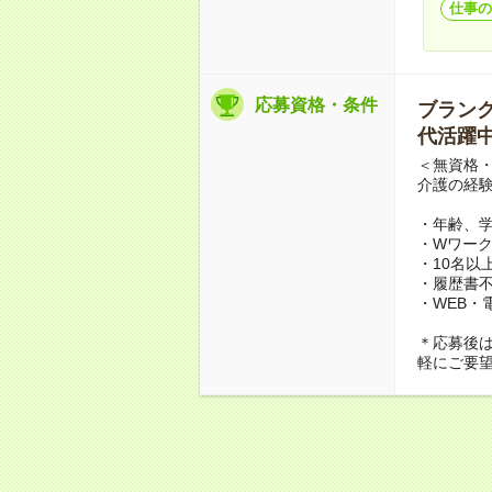
仕事の
応募資格・条件
ブランクO
代活躍中
＜無資格・
介護の経
・年齢、
・Wワーク
・10名以
・履歴書
・WEB・
＊応募後
軽にご要