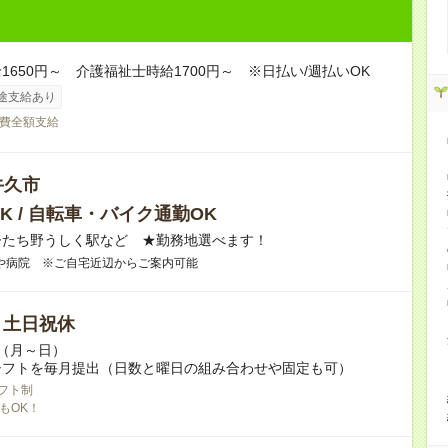
1650円～ 介護福祉士時給1700円～ ※日払い/週払いOK
途支給あり
費全額支給
牛久市
K / 自転車・バイク通勤OK
ひたち野うしく駅など ★勤務地選べます！
や病院 ※ご自宅近辺からご案内可能
/ 土日祝休
～（月～日）
シフトを毎月提出（日数と曜日の組み合わせや固定も可）
フト制
もOK！