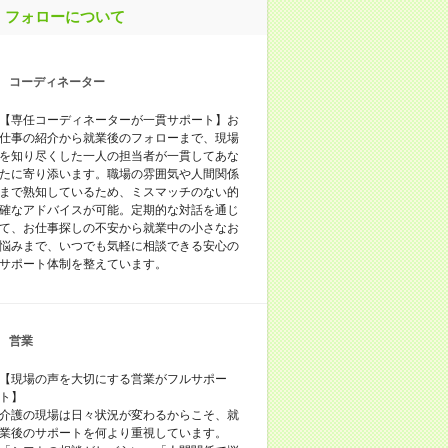
フォローについて
コーディネーター
【専任コーディネーターが一貫サポート】お
仕事の紹介から就業後のフォローまで、現場
を知り尽くした一人の担当者が一貫してあな
たに寄り添います。職場の雰囲気や人間関係
まで熟知しているため、ミスマッチのない的
確なアドバイスが可能。定期的な対話を通じ
て、お仕事探しの不安から就業中の小さなお
悩みまで、いつでも気軽に相談できる安心の
サポート体制を整えています。
営業
【現場の声を大切にする営業がフルサポー
ト】
介護の現場は日々状況が変わるからこそ、就
業後のサポートを何より重視しています。