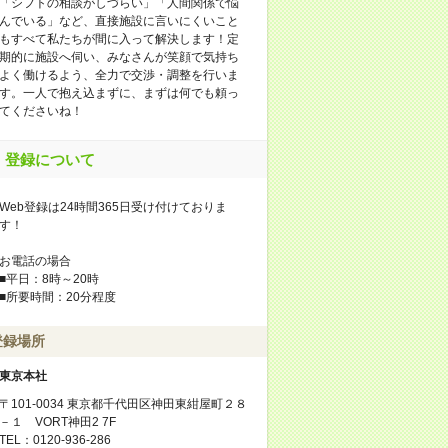
「シフトの相談がしづらい」「人間関係で悩
んでいる」など、直接施設に言いにくいこと
もすべて私たちが間に入って解決します！定
期的に施設へ伺い、みなさんが笑顔で気持ち
よく働けるよう、全力で交渉・調整を行いま
す。一人で抱え込まずに、まずは何でも頼っ
てくださいね！
登録について
Web登録は24時間365日受け付けておりま
す！
お電話の場合
■平日：8時～20時
■所要時間：20分程度
登録場所
東京本社
〒101-0034 東京都千代田区神田東紺屋町２８
－１ VORT神田2 7F
TEL：0120-936-286