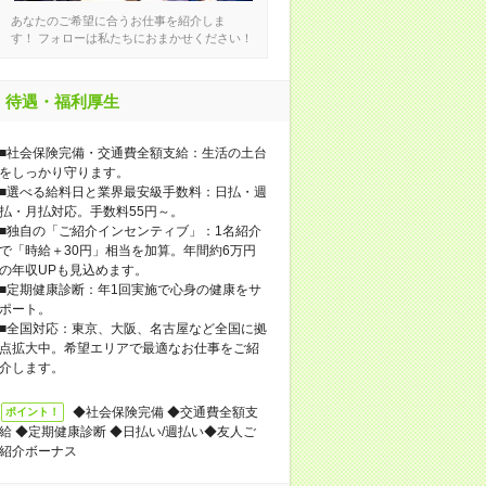
あなたのご希望に合うお仕事を紹介しま
す！ フォローは私たちにおまかせください！
待遇・福利厚生
■社会保険完備・交通費全額支給：生活の土台
をしっかり守ります。
■選べる給料日と業界最安級手数料：日払・週
払・月払対応。手数料55円～。
■独自の「ご紹介インセンティブ」：1名紹介
で「時給＋30円」相当を加算。年間約6万円
の年収UPも見込めます。
■定期健康診断：年1回実施で心身の健康をサ
ポート。
■全国対応：東京、大阪、名古屋など全国に拠
点拡大中。希望エリアで最適なお仕事をご紹
介します。
◆社会保険完備 ◆交通費全額支
ポイント！
給 ◆定期健康診断 ◆日払い/週払い◆友人ご
紹介ボーナス