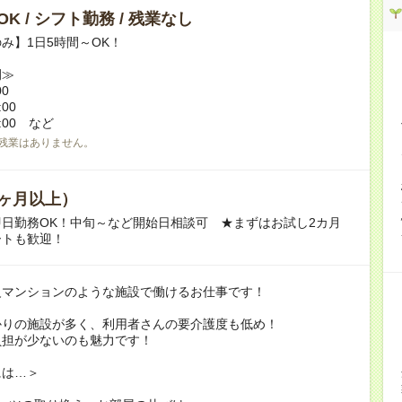
K / シフト勤務 / 残業なし
み】1日5時間～OK！
例≫
00
:00
7:00 など
残業はありません。
ヶ月以上）
日勤務OK！中旬～など開始日相談可 ★まずはお試し2カ月
ートも歓迎！
級マンションのような施設で働けるお仕事です！
かりの施設が多く、利用者さんの要介護度も低め！
負担が少ないのも魅力です！
には…＞