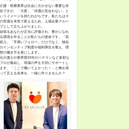
介護・医療業界は社会に欠かせない重要な存
在ですが、「大変」「待遇が見合わない」と
いうイメージを持たれがちです。私たちはそ
の常識を本気で変えるため、上場企業グルー
プとして立ち上がりました。
頑張るあなたが正当に評価され、豊かになれ
る環境を作ることが私たちの使命です。「高
収入」「手厚いフォロー」だけでなく、独自
のインセンティブ制度や福利厚生を整え、理
想の働き方を形にします。
元介護士や業界歴20年のベテランなど多彩な
プロが集結し、現場の声を大切にサポートし
ます。「ここで働いてよかった！」と胸を張
って言える未来を、一緒に作りませんか？