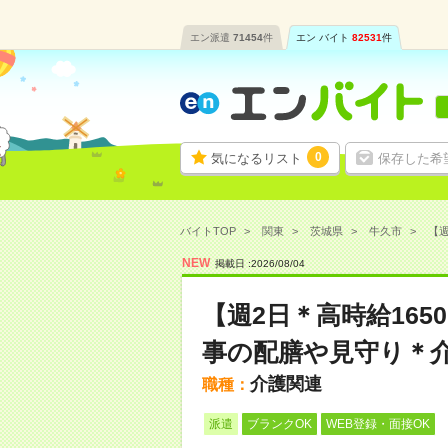
エン派遣
71454
件
エン バイト
82531
件
0
気になるリスト
保存した希
バイトTOP
関東
茨城県
牛久市
【週
NEW
掲載日 :
2026
/
08
/
04
【週2日＊高時給16
事の配膳や見守り＊
介護関連
職種：
派遣
ブランクOK
WEB登録・面接OK