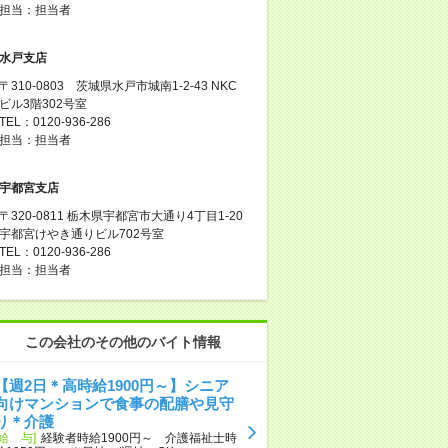
担当：担当者
水戸支店
〒310-0803 茨城県水戸市城南1-2-43 NKC
ビル3階302号室
TEL：0120-936-286
担当：担当者
宇都宮支店
〒320-0811 栃木県宇都宮市大通り4丁目1-20
宇都宮けやき通りビル702号室
TEL：0120-936-286
担当：担当者
この会社のその他のバイト情報
【週2日＊高時給1900円～】シニア
向けマンションで食事の配膳や見守
り＊介護
[給 与]
経験者時給1900円～ 介護福祉士時