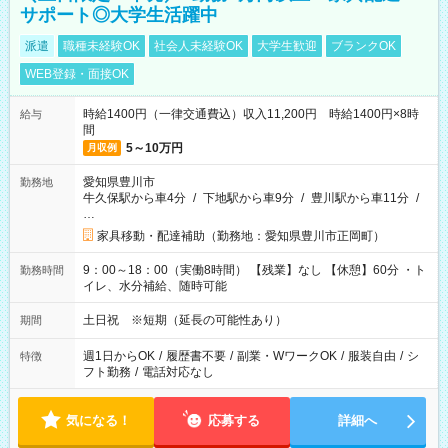
サポート◎大学生活躍中
派遣
職種未経験OK
社会人未経験OK
大学生歓迎
ブランクOK
WEB登録・面接OK
時給1400円（一律交通費込）収入11,200円 時給1400円×8時
給与
間
5～10万円
月収例
愛知県豊川市
勤務地
牛久保駅から車4分
/
下地駅から車9分
/
豊川駅から車11分
/
…
家具移動・配達補助（勤務地：愛知県豊川市正岡町）
9：00～18：00（実働8時間） 【残業】なし 【休憩】60分 ・ト
勤務時間
イレ、水分補給、随時可能
土日祝 ※短期（延長の可能性あり）
期間
週1日からOK
/
履歴書不要
/
副業・WワークOK
/
服装自由
/
シ
特徴
フト勤務
/
電話対応なし
気になる！
応募する
詳細へ