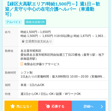
【緑区大高駅エリア/時給1,500円～】週1日～歓
迎／見守り中心の在宅介護ヘルパー（車通勤
可）
アルバイト
職種未経験OK
時給1,500円～1,650円
給与
時給 1,500円 ～ 1,650円 ※18:00以降は 時給 1,875円 ～ 1,963円
（夜間割増手当含む） 【その他手当・待遇】 ・昇給：年1回（4
交通費別途支給あり
月） ・賞与：業績や年間勤務時間により支給あり ・資格手当：
保有資格に応じて支給 ・交通費：実費支給（1日上限870円ま
名古屋市昭和区
勤務地
で） ・マイカー通勤可（駐車場あり） 【試用期間】試用期間な
愛知県名古屋市昭和区阿由知通三丁目23番地（最寄り駅：地下
し
鉄御器所駅）
有限会社伊藤ケアサービス
シフト制
勤務時間
1日あたりの実働時間：最大8時間/日 10:00～20:00（実働8時間
／休憩2時間） ★毎週【水曜日】【土曜日】【日曜日】のいずれ
か、または複数日勤務できる方歓迎！ ★「他の曜日で働きた
単発・1日のみOK
期間
い」「別のお仕事を希望したい」という方も柔軟に調整可能で
す。ご応募時にご遠慮なくご相談ください。 ※残業は原則あり
週1日からOK / 日払いOK / 副業・WワークOK
特徴
ません。
気になる！
応募する
詳細へ