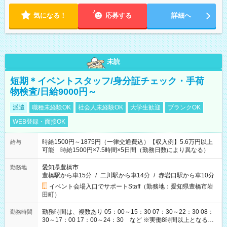
気になる！
応募する
詳細へ
未読
短期＊イベントスタッフ/身分証チェック・手荷
物検査/日給9000円～
派遣
職種未経験OK
社会人未経験OK
大学生歓迎
ブランクOK
WEB登録・面接OK
時給1500円～1875円（一律交通費込）【収入例】5.6万円以上
給与
可能 時給1500円×7.5時間×5日間（勤務日数により異なる）
愛知県豊橋市
勤務地
豊橋駅から車15分
/
二川駅から車14分
/
赤岩口駅から車10分
イベント会場入口でサポートStaff（勤務地：愛知県豊橋市岩
田町）
勤務時間は、複数あり 05：00～15：30 07：30～22：30 08：
勤務時間
30～17：00 17：00～24：30 など ※実働8時間以上となる勤