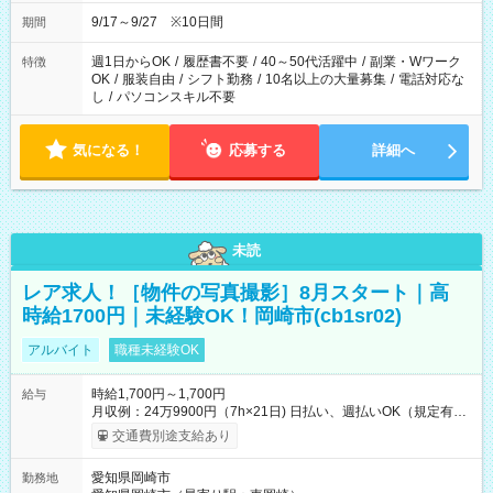
務もあります。 【休憩】60分+他休憩あり 交替で取得します。
安全面に配慮しこまめな休憩があります。
9/17～9/27 ※10日間
期間
週1日からOK
/
履歴書不要
/
40～50代活躍中
/
副業・Wワーク
特徴
OK
/
服装自由
/
シフト勤務
/
10名以上の大量募集
/
電話対応な
し
/
パソコンスキル不要
気になる！
応募する
詳細へ
未読
レア求人！［物件の写真撮影］8月スタート｜高
時給1700円｜未経験OK！岡崎市(cb1sr02)
アルバイト
職種未経験OK
時給1,700円～1,700円
給与
月収例：24万9900円（7h×21日) 日払い、週払いOK（規定有
り） 【試用期間】試用期間なし
交通費別途支給あり
愛知県岡崎市
勤務地