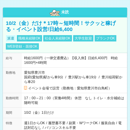
未読
10/2（金）だけ＊17時～短時間！サクッと稼げ
る・イベント設営/日給6,400
派遣
職種未経験OK
社会人未経験OK
大学生歓迎
ブランクOK
WEB登録・面接OK
時給1600円（一律交通費込）【収入例】日給6,400円 時給
給与
1600円×4時間
愛知県豊川市
勤務地
国府(愛知県)駅から車9分
/
豊川駅から車19分
/
豊川稲荷駅か
ら車20
イベント会場で設営（勤務地：愛知県豊川市白鳥町）
17：00～21：00（実働4時間） 休憩 なし トイレ・水分補給は
勤務時間
随時可能
10/2（金）1日だけ
期間
週1日からOK
/
履歴書不要
/
副業・WワークOK
/
服装自由
/
電
特徴
話対応なし
/
パソコンスキル不要