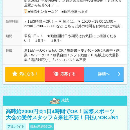
名古屋駅から徒歩5分
/
名鉄名古屋駅から徒歩5分
/
近鉄名古
屋駅から徒歩5分
/
…
■物流センターなど ■勤務地選べます
＜1日3時間～OK！＞ ▼ 例えば… ▼ 15:00～18:00 15:00～
勤務時間
22:00 17:00～22:00 など こちら以外の時間もお気軽にご相談く
ださい！
単発1日～！ ★勤務開始日や期間はお気軽にご相談くださ
期間
い！ ＃8月～ ＃9月～
週1日からOK
/
日払いOK
/
履歴書不要
/
40～50代活躍中
/
副
特徴
業・WワークOK
/
服装自由
/
シフト勤務
/
10名以上の大量募
集
/
電話対応なし
/
パソコンスキル不要
気になる！
応募する
詳細へ
未読
高時給2000円☆1日4時間でOK！国際スポーツ
大会の受付スタッフ☆来社不要！日払いOK♪/N1
アルバイト
職種未経験OK