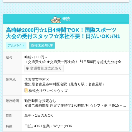
未読
高時給2000円☆1日4時間でOK！国際スポーツ
大会の受付スタッフ☆来社不要！日払いOK♪/N1
アルバイト
職種未経験OK
時給2,000円～
給与
＋交通費支給 ★交通費一部支給！ ┗1日500円を超えた分は全額
支給！ ※往復500円以内の方は自己負担となります ★日払い
交通費別途支給あり
OK！（規定あり） ┗働いたその日に現金GET♪ お仕事後はコン
ビニATMから 日払い分を引き落とせます！ 【試用期間】試用
名古屋市中村区
勤務地
期間なし
愛知県名古屋市中村区名駅（最寄り駅：名古屋駅）
株式会社ワンベルウッズ
勤務時間は指定なし
勤務時間
変形労働時間制 想定労働時間170時間/月 ☆シフト例 ＊8/15～
10/26 全日共通 08：00～12：00 17：00～21：00 ＊8/31
～9/19のみ下記シフトもあります！ 12：00～16：00 ＊9/6～
単発・1日のみOK
期間
10/6、10/11～26のみ下記シフトもあります！ 07：00～11：
00
日払いOK / 副業・WワークOK
特徴