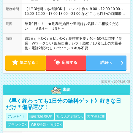
【1日3時間～も相談OK!】 ＜シフト例＞ 9:00～12:00 10:00～
勤務時間
15:00 12:00～17:00 18:00～21:00 など こちら以外の時間帯も
お気軽にご相談ください！
単発1日～！ ★勤務開始日や期間はお気軽にご相談くださ
期間
い！ ＃8月～ ＃9月～
週1日からOK
/
日払いOK
/
履歴書不要
/
40～50代活躍中
/
副
特徴
業・WワークOK
/
服装自由
/
シフト勤務
/
10名以上の大量募
集
/
電話対応なし
/
パソコンスキル不要
気になる！
応募する
詳細へ
掲載日：2026.08.05
未読
《早く終わっても1日分の給料ゲット》好きな日
だけ＊備品運び！
アルバイト
職種未経験OK
社会人未経験OK
大学生歓迎
ブランクOK
WEB登録・面接OK