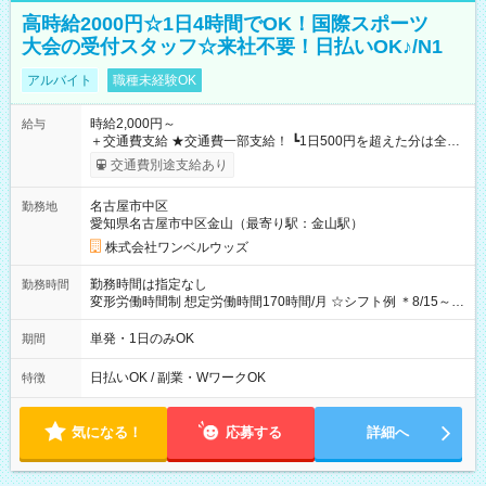
高時給2000円☆1日4時間でOK！国際スポーツ
大会の受付スタッフ☆来社不要！日払いOK♪/N1
アルバイト
職種未経験OK
時給2,000円～
給与
＋交通費支給 ★交通費一部支給！ ┗1日500円を超えた分は全額
支給！ ※往復500円以内の方は自己負担となります ★日払い
交通費別途支給あり
OK！（規定あり） ┗働いたその日に現金GET♪ お仕事後はコン
ビニATMから 日払い分を引き落とせます！ 【試用期間】試用
名古屋市中区
勤務地
期間なし
愛知県名古屋市中区金山（最寄り駅：金山駅）
株式会社ワンベルウッズ
勤務時間は指定なし
勤務時間
変形労働時間制 想定労働時間170時間/月 ☆シフト例 ＊8/15～
10/26 全日共通 08：00～12：00 17：00～21：00 ＊8/31
～9/19のみ下記シフトもあります！ 12：00～16：00 ＊9/6～
単発・1日のみOK
期間
10/6、10/11～26のみ下記シフトもあります！ 07：00～11：
00
日払いOK / 副業・WワークOK
特徴
気になる！
応募する
詳細へ