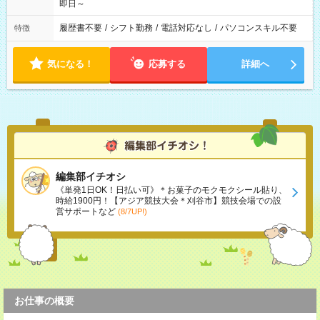
即日～
履歴書不要
/
シフト勤務
/
電話対応なし
/
パソコンスキル不要
特徴
気になる！
応募する
詳細へ
編集部イチオシ
《単発1日OK！日払い可》＊お菓子のモクモクシール貼り、
時給1900円！【アジア競技大会＊刈谷市】競技会場での設
営サポートなど
(8/7UP!)
お仕事の概要