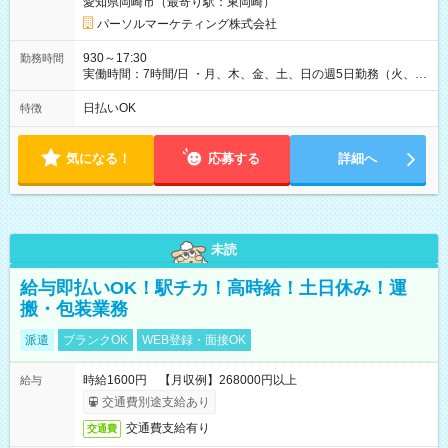
愛知県岡崎市（最寄り駅：東岡崎）
パーソルマーケティング株式会社
930～17:30
勤務時間
実働時間：7時間/日 ・月、木、金、土、日の週5日勤務（火、水
は固定休です／夏季、年末年始等、長期休暇有り！） ・ワンシ
フト！ 残業ほぼナシ（0～5h/月）
日払いOK
特徴
気になる！
応募する
詳細へ
未読
給与即払いOK！駅チカ！高時給！土日休み！運
搬・包装業務
派遣
ブランクOK
WEB登録・面接OK
時給1600円 【月収例】268000円以上
給与
交通費別途支給あり
交通費支給有り
交通費