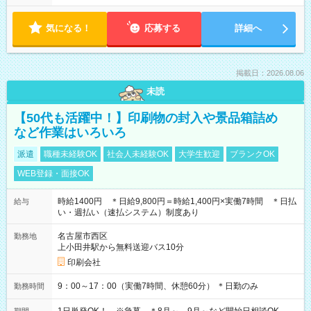
気になる！
応募する
詳細へ
掲載日：2026.08.06
未読
【50代も活躍中！】印刷物の封入や景品箱詰め
など作業はいろいろ
派遣
職種未経験OK
社会人未経験OK
大学生歓迎
ブランクOK
WEB登録・面接OK
時給1400円 ＊日給9,800円＝時給1,400円×実働7時間 ＊日払
給与
い・週払い（速払システム）制度あり
名古屋市西区
勤務地
上小田井駅から無料送迎バス10分
印刷会社
9：00～17：00（実働7時間、休憩60分） ＊日勤のみ
勤務時間