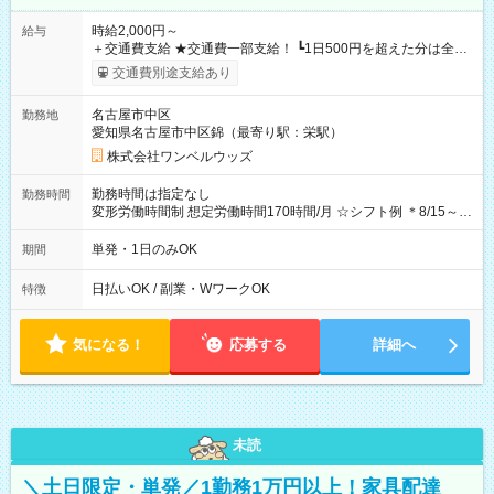
時給2,000円～
給与
＋交通費支給 ★交通費一部支給！ ┗1日500円を超えた分は全額
支給！ ※往復500円以内の方は自己負担となります ★日払い
交通費別途支給あり
OK！（規定あり） ┗働いたその日に現金GET♪ お仕事後はコン
ビニATMから 日払い分を引き落とせます！ 【試用期間】試用
名古屋市中区
勤務地
期間なし
愛知県名古屋市中区錦（最寄り駅：栄駅）
株式会社ワンベルウッズ
勤務時間は指定なし
勤務時間
変形労働時間制 想定労働時間170時間/月 ☆シフト例 ＊8/15～
10/26 全日共通 08：00～12：00 17：00～21：00 ＊8/31
～9/19のみ下記シフトもあります！ 12：00～16：00 ＊9/6～
単発・1日のみOK
期間
10/6、10/11～26のみ下記シフトもあります！ 07：00～11：
00
日払いOK / 副業・WワークOK
特徴
気になる！
応募する
詳細へ
未読
＼土日限定・単発／1勤務1万円以上！家具配達