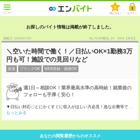
0
メニュー
気になる！
ログイン
お探しのバイト情報は掲載が終了しました。
掲載日 :2026
/
07
/
30
No.TCAR愛知_23・SKG【本社】
＼空いた時間で働く！／日払いOK×1勤務3万
円も可！施設での見回りなど
派遣
ブランクOK
WEB登録・面接OK
週1日～相談OK！業界最高水準の高時給！就業後の
フォローも手厚く安心！
▼日払い対応〇とにかくすぐに収入がほしい方必見！急な出費等で
...
もっとみる
あなたの閲覧履歴からのオススメ