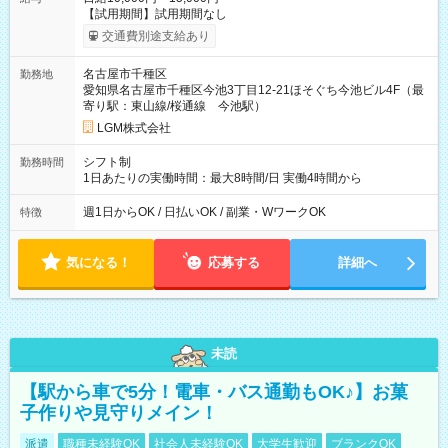
【試用期間】試用期間なし
交通費別途支給あり
名古屋市千種区
勤務地
愛知県名古屋市千種区今池3丁目12-21ほそぐち今池ビル4F（最
寄り駅：東山線/桜通線 今池駅）
LGM株式会社
シフト制
勤務時間
1日あたりの実働時間：最大8時間/日 実働4時間から
週1日からOK / 日払いOK / 副業・WワークOK
特徴
気になる！
応募する
詳細へ
未読
【駅から車で5分！電車・バス通勤もOK♪】お菓
子作りや見守りメイン！
派遣
職種未経験OK
社会人未経験OK
大学生歓迎
ブランクOK