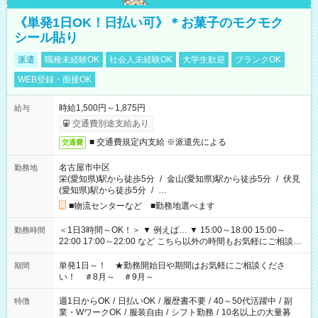
《単発1日OK！日払い可》＊お菓子のモクモク
シール貼り
派遣
職種未経験OK
社会人未経験OK
大学生歓迎
ブランクOK
WEB登録・面接OK
時給1,500円～1,875円
給与
交通費別途支給あり
■ 交通費規定内支給 ※派遣先による
交通費
名古屋市中区
勤務地
栄(愛知県)駅から徒歩5分
/
金山(愛知県)駅から徒歩5分
/
伏見
(愛知県)駅から徒歩5分
/
…
■物流センターなど ■勤務地選べます
＜1日3時間～OK！＞ ▼ 例えば… ▼ 15:00～18:00 15:00～
勤務時間
22:00 17:00～22:00 など こちら以外の時間もお気軽にご相談く
ださい！
単発1日～！ ★勤務開始日や期間はお気軽にご相談くださ
期間
い！ ＃8月～ ＃9月～
週1日からOK
/
日払いOK
/
履歴書不要
/
40～50代活躍中
/
副
特徴
業・WワークOK
/
服装自由
/
シフト勤務
/
10名以上の大量募