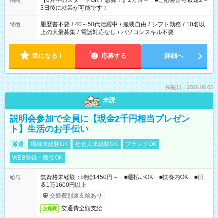
【8月中のスタートOK！急募！】2カ月～ ■ご応募から最短2～
期間
ね。 ※Wワーク希望の方へ 今ご覧のお仕事で希望する勤務時間
3日後に就業が可能です！
と、もう1つのお仕事の勤務時間。 合計で週40時間を超える場
合は応募できません。
履歴書不要
/
40～50代活躍中
/
服装自由
/
シフト勤務
/
10名以
特徴
上の大量募集
/
電話対応なし
/
パソコンスキル不要
気になる！
応募する
詳細へ
掲載日：2026.08.05
未読
説明会参加で全員に【現金2千円相当プレゼン
ト】生活のお手伝い
派遣
職種未経験OK
社会人未経験OK
ブランクOK
WEB登録・面接OK
無資格未経験：時給1450円～ ■週払いOK ■扶養内OK ■日
給与
収1万1600円以上
交通費別途支給あり
交通費全額支給
交通費