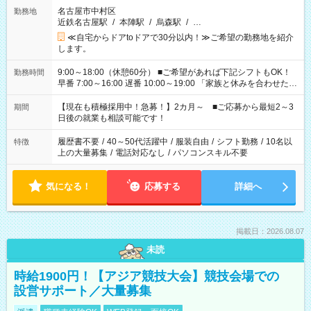
名古屋市中村区
勤務地
近鉄名古屋駅
/
本陣駅
/
烏森駅
/
…
≪自宅からドアtoドアで30分以内！≫ご希望の勤務地を紹介
します。
9:00～18:00（休憩60分） ■ご希望があれば下記シフトもOK！
勤務時間
早番 7:00～16:00 遅番 10:00～19:00 「家族と休みを合わせた
い」 「余裕を持って夕飯の準備がしたい」 「できれば残業はし
たくない」 など、ご希望を教えてくださいね。 ※Wワーク希望
【現在も積極採用中！急募！】2カ月～ ■ご応募から最短2～3
期間
の方へ 今ご覧のお仕事で希望する勤務時間と、もう1つのお仕事
日後の就業も相談可能です！
の勤務時間。 合計で週40時間を超える場合は応募できません。
履歴書不要
/
40～50代活躍中
/
服装自由
/
シフト勤務
/
10名以
特徴
上の大量募集
/
電話対応なし
/
パソコンスキル不要
気になる！
応募する
詳細へ
掲載日：2026.08.07
未読
時給1900円！【アジア競技大会】競技会場での
設営サポート／大量募集