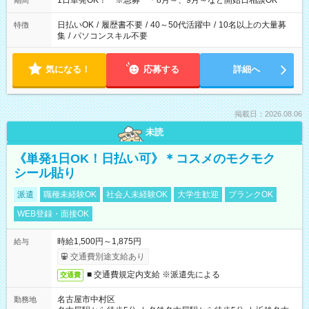
1日単発OK！ ※急募 ＊8月～、9月～など開始日相談OK
期間
日払いOK
/
履歴書不要
/
40～50代活躍中
/
10名以上の大量募
特徴
集
/
パソコンスキル不要
気になる！
応募する
詳細へ
掲載日：2026.08.06
未読
《単発1日OK！日払い可》＊コスメのモクモク
シール貼り
派遣
職種未経験OK
社会人未経験OK
大学生歓迎
ブランクOK
WEB登録・面接OK
時給1,500円～1,875円
給与
交通費別途支給あり
■ 交通費規定内支給 ※派遣先による
交通費
名古屋市中村区
勤務地