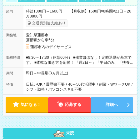
時給1300円～1600円 【月収例】1600円×8時間×21日＝26
給与
万8800円
交通費別途支給あり
愛知県蒲郡市
勤務地
蒲郡駅から車5分
蒲郡市内のデイサービス
■8:30～17:30（休憩60分） ■残業ほぼなし！定時退勤が基本で
勤務時間
す。 ■柔軟な働き方を応援！ 「週2日～」「平日のみ」「扶養内
勤務」など、あなたの生活に合わせた相談が可能。 無理な連勤
もありませんので、自分のペースを大切にしながら、長く安心
即日～中長期(3ヵ月以上)
期間
して働ける環境です。 夕飯の準備や家族との時間もしっかり確
保できるため、主婦（夫）の方も無理なく続けていただけま
日払いOK
/
履歴書不要
/
40～50代活躍中
/
副業・WワークOK
/
特徴
す。
シフト勤務
/
パソコンスキル不要
気になる！
応募する
詳細へ
未読