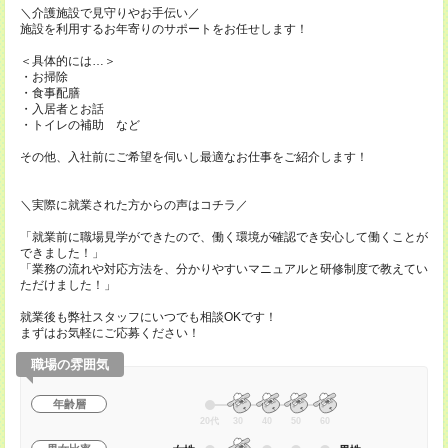
＼介護施設で見守りやお手伝い／
施設を利用するお年寄りのサポートをお任せします！
＜具体的には…＞
・お掃除
・食事配膳
・入居者とお話
・トイレの補助 など
その他、入社前にご希望を伺いし最適なお仕事をご紹介します！
＼実際に就業された方からの声はコチラ／
「就業前に職場見学ができたので、働く環境が確認でき安心して働くことが
できました！」
「業務の流れや対応方法を、分かりやすいマニュアルと研修制度で教えてい
ただけました！」
就業後も弊社スタッフにいつでも相談OKです！
まずはお気軽にご応募ください！
職場の雰囲気
年齢層
20代
30
40
50
60