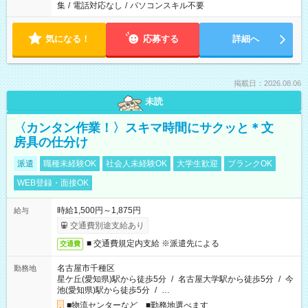
集
/
電話対応なし
/
パソコンスキル不要
気になる！
応募する
詳細へ
掲載日：2026.08.06
未読
〈カンタン作業！〉スキマ時間にサクッと＊文
房具の仕分け
派遣
職種未経験OK
社会人未経験OK
大学生歓迎
ブランクOK
WEB登録・面接OK
時給1,500円～1,875円
給与
交通費別途支給あり
■ 交通費規定内支給 ※派遣先による
交通費
名古屋市千種区
勤務地
星ケ丘(愛知県)駅から徒歩5分
/
名古屋大学駅から徒歩5分
/
今
池(愛知県)駅から徒歩5分
/
…
■物流センターなど ■勤務地選べます