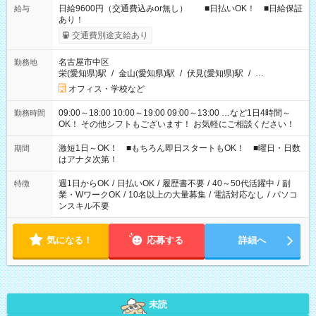
日給9600円（交通費込みor無し） ■日払いOK！ ■日給保証
給与
あり！
交通費別途支給あり
名古屋市中区
勤務地
栄(愛知県)駅
/
金山(愛知県)駅
/
伏見(愛知県)駅
/
…
オフィス・学校など
09:00～18:00 10:00～19:00 09:00～13:00 …など1日4時間～
勤務時間
OK！ その他シフトもございます！ お気軽にご相談ください！
激短1日～OK！ ■もちろん即日スタートもOK！ ■曜日・日数
期間
はアナタ次第！
週1日からOK
/
日払いOK
/
履歴書不要
/
40～50代活躍中
/
副
特徴
業・WワークOK
/
10名以上の大量募集
/
電話対応なし
/
パソコ
ンスキル不要
気になる！
応募する
詳細へ
未読