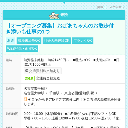
掲載日：2026.08.06
未読
【オープニング募集】おばあちゃんのお散歩付
き添いも仕事の1つ
派遣
職種未経験OK
社会人未経験OK
ブランクOK
WEB登録・面接OK
無資格未経験：時給1450円～ ■週払いOK ■扶養内OK ■日
給与
収1万1600円以上
交通費別途支給あり
交通費全額支給
交通費
名古屋市千種区
勤務地
名古屋大学駅
/
千種駅
/
東山公園(愛知県)駅
/
…
≪自宅からドアtoドアで30分以内！≫ご希望の勤務地を紹介
します。
9:00～18:00（休憩60分） ■ご希望があれば下記シフトもOK！
勤務時間
早番 7:00～16:00 遅番 10:00～19:00 夜勤 16:30～翌9:30 「家族
と休みを合わせたい」 「余裕を持って夕飯の準備がしたい」
「できれば残業はしたくない」 など、ご希望を教えてください