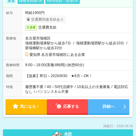
派遣
職種未経験OK
WEB登録・面接OK
時給1900円
給与
交通費別途支給あり
交通費支給
交通費
名古屋市瑞穂区
勤務地
瑞穂運動場東駅から徒歩7分
/
瑞穂運動場西駅から徒歩10分
/
新瑞橋駅から徒歩10分
愛知県 名古屋市瑞穂区にある企業
9:00～18:00(実働:8時間) (休憩60分)
勤務時間
【急募】即日～2026/9/30 ★8月～OK！
期間
履歴書不要
/
40～50代活躍中
/
10名以上の大量募集
/
電話対応
特徴
なし
/
パソコンスキル不要
気になる！
応募する
詳細へ
掲載日：2026.08.05
未読