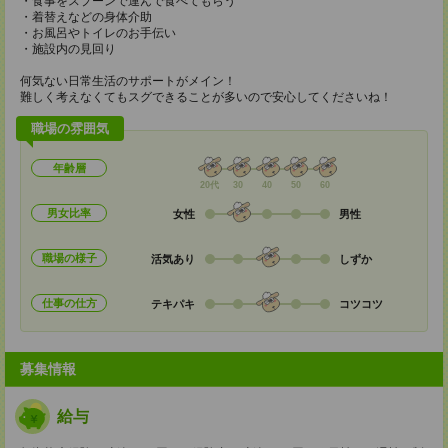
・食事をスプーンで運んで食べてもらう
・着替えなどの身体介助
・お風呂やトイレのお手伝い
・施設内の見回り
何気ない日常生活のサポートがメイン！
難しく考えなくてもスグできることが多いので安心してくださいね！
職場の雰囲気
年齢層
20代
30
40
50
60
男女比率
女性
男性
職場の様子
活気あり
しずか
仕事の仕方
テキパキ
コツコツ
募集情報
給与