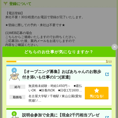
登録について
【電話登録】
来社不要！30分程度のお電話で登録が完了いたします。
★登録に際しての予約・来社は不要です★
(1)WEB応募の場合
こちらからご連絡いたしますのでお待ちください。
ご応募頂いた後、案内メールをお送りしますので
内容をご確認ください。
×
どちらのお仕事が気になりますか？
(2)電話応募の場合
お時間のあるときにお電話にてご応募いただければ
その場で登録も可能です。
1
/10
持ち物
【オープニング募集】おばあちゃんのお散歩
【電話登録】
付き添いも仕事の1つ[派遣]
弊社HPよりマイページ作成をお願いします
電話での登録の際に、マイページ作成をいただいた旨をお伝えください。
無資格未経験：時給1450円～ ■週払
給与
いOK ■扶養内OK ■日収1万1600円
所要時間
以上
名古屋大学駅 / 千種駅 / 東山公園(愛知
気になる!
勤務地
【電話登録】30分程度
県)駅 / …
・経験やご希望などをインタビュー
・お仕事のご紹介など
説明会参加で全員に【現金2千円相当プレゼ
登録場所