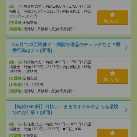
[給 与]
無資格の方：時給1400円～1750円 / 介護
福祉士：時給1700円～2125円 / 初任者以上：時給
1500円～1875円
気になる！
[交通費]
全額支給
[勤務地]
沼津駅
/
片浜駅
/
原(静岡県)駅
/
…
3ヵ月で73万円稼ぐ！病院で備品のチェックなど＊医
療行為はナシ[派遣]
[給 与]
無資格の方：時給1400円～1750円 / 介護
福祉士：時給1700円～2125円 / 初任者以上：時給
1500円～1875円
[交通費]
全額支給
気になる！
[月収例]
20～25万円
[勤務地]
沼津駅
/
片浜駅
/
原(静岡県)駅
/
…
【時給1500円】日払い！まるでホテルのような環境
でのお仕事！[派遣]
[給 与]
初任者以上：時給1500円～1875円 / 介護
福祉士：時給1700円～2125円 ■日払いOK
[交通費]
全額支給