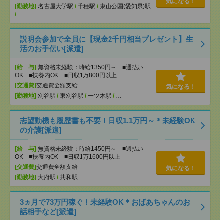
気になる！
[勤務地]
名古屋大学駅
/
千種駅
/
東山公園(愛知県)駅
/
…
説明会参加で全員に【現金2千円相当プレゼント】生
活のお手伝い[派遣]
[給 与]
無資格未経験：時給1350円～ ■週払い
OK ■扶養内OK ■日収1万800円以上
[交通費]
交通費全額支給
気になる！
[勤務地]
刈谷駅
/
東刈谷駅
/
一ツ木駅
/
…
志望動機も履歴書も不要！日収1.1万円～＊未経験OK
の介護[派遣]
[給 与]
無資格未経験：時給1450円～ ■週払い
OK ■扶養内OK ■日収1万1600円以上
[交通費]
交通費全額支給
気になる！
[勤務地]
大府駅
/
共和駅
3ヵ月で73万円稼ぐ！未経験OK＊おばあちゃんのお
話相手など[派遣]