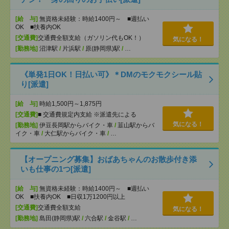
[給 与]
無資格未経験：時給1400円～ ■週払い
OK ■扶養内OK
[交通費]
交通費全額支給（ガソリン代もOK！）
気になる！
[勤務地]
沼津駅
/
片浜駅
/
原(静岡県)駅
/
…
《単発1日OK！日払い可》＊DMのモクモクシール貼
り[派遣]
[給 与]
時給1,500円～1,875円
[交通費]
■ 交通費規定内支給 ※派遣先による
気になる！
[勤務地]
伊豆長岡駅からバイク・車
/
韮山駅からバ
イク・車
/
大仁駅からバイク・車
/
…
【オープニング募集】おばあちゃんのお散歩付き添
いも仕事の1つ[派遣]
[給 与]
無資格未経験：時給1400円～ ■週払い
OK ■扶養内OK ■日収1万1200円以上
[交通費]
交通費全額支給
気になる！
[勤務地]
島田(静岡県)駅
/
六合駅
/
金谷駅
/
…