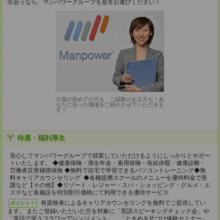
出会うなら、マンパワーグループを是非お選びください！
介護が初めての方も、ご経験がある方も！あ
なたに合った職場をご紹介させていただきま
す！
待遇・福利厚生
安心してマンパワーグループで就業していただけるようにしっかりとサポー
トいたします。 ◆健康保険・厚生年金・雇用保険・有給休暇・健康診断・
労働者災害補償保険 ◆無料で自宅で学習できるパソコントレーニング◆無
料キャリアカウンセリング ◆各種提携スクールのメニューを優待料金で受
講など【その他】◆リゾート・レジャー・スパ・ショッピング・グルメ・エ
ステなど各施設を特別割引価格にて利用できる優待サービス
有資格者によるキャリアカウンセリングを無料でご提供してい
ポイント！
ます。 またご登録いただいた方を対象に「英語スピーキングチェック会」や
「英語で習うフラワーアレンジメント」、「ときめき片づけ体験セミナー」