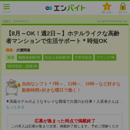
0
メニュー
気になる！
ログイン
掲載日 :2026
/
08
/
02
No.MNPWT856962-30
【8月～OK！週2日～】ホテルライクな高齢
者マンションで生活サポート＊時短OK
職種：
介護関連
派遣
職種未経験OK
社会人未経験OK
大学生歓迎
ブランクOK
WEB登録・面接OK
自由なシフト＊7時～、11時～、16時～など好きな
勤務時間×好きな曜日で働く！
▼高級ホテルのようなキレイな職場で介護のお仕事！入居者さんは
...
もっとみる
応募が集まった時点で掲載終了
この求人は応募が集まり次第、掲載終了致します。予めご理解くださ