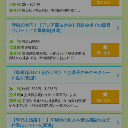
気になる！
[月収例]
25～30万円
[勤務地]
磐田駅
/
豊田町駅
/
豊岡(静岡県)駅
/
…
時給1900円！【アジア競技大会】競技会場での設営
サポート／大量募集[派遣]
[給 与]
時給1900円
[交通費]
交通費支給
気になる！
[勤務地]
瑞穂運動場東駅から徒歩7分
/
瑞穂運動場
西駅から徒歩10分
/
新瑞橋駅から徒歩10分
《単発1日OK！日払い可》＊お菓子のモクモクシー
ル貼り[派遣]
[給 与]
時給1,500円～1,875円
[交通費]
■ 交通費規定内支給 ※派遣先による
気になる！
[勤務地]
栄(愛知県)駅から徒歩5分
/
金山(愛知県)駅
から徒歩5分
/
伏見(愛知県)駅から徒歩5分
/
…
【50代も活躍中！】印刷物の封入や景品箱詰めなど
作業はいろいろ[派遣]