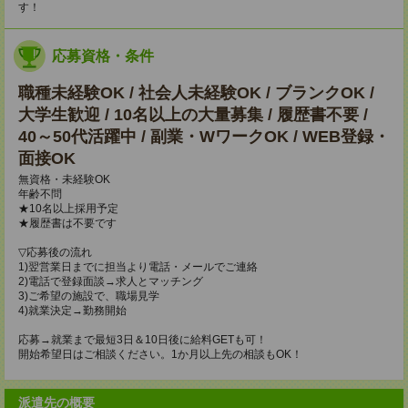
す！
応募資格・条件
職種未経験OK / 社会人未経験OK / ブランクOK /
大学生歓迎 / 10名以上の大量募集 / 履歴書不要 /
40～50代活躍中 / 副業・WワークOK / WEB登録・
面接OK
無資格・未経験OK
年齢不問
★10名以上採用予定
★履歴書は不要です
▽応募後の流れ
1)翌営業日までに担当より電話・メールでご連絡
2)電話で登録面談→求人とマッチング
3)ご希望の施設で、職場見学
4)就業決定→勤務開始
応募→就業まで最短3日＆10日後に給料GETも可！
開始希望日はご相談ください。1か月以上先の相談もOK！
派遣先の概要