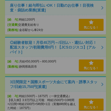
座り仕事！給与即払いOK！日勤のお仕事！目視検
査・袋詰め業務[派遣]
[給 与]
時給1200円
[交通費]
交通費支給有り
気になる！
[勤務地]
金谷駅から車24分
◎経験者歓迎！月収45万円～/日払い・週払い対応！
配送スタッフ/初期費用0円！【JCSロジスコ】[アル
バイト]
[給 与]
月給450,000円～800,000円
[勤務地]
静岡県島田市
気になる！
3日間限定＊国際スポーツ大会にて案内・誘導スタッ
フ/日給15,750円[派遣]
[給 与]
時給1500円～1875円（一律交通費込）
【収入例】3.9万円以上可能 時給1500円×10時間
×2日間+時給1500円×5時間×1日（実働8時間を越え
気になる！
た時給：1875円）