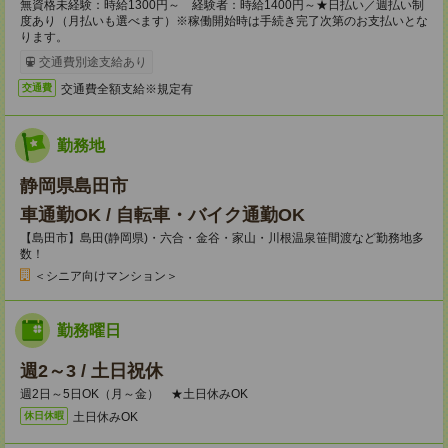
無資格未経験：時給1300円～ 経験者：時給1400円～★日払い／週払い制
度あり（月払いも選べます）※稼働開始時は手続き完了次第のお支払いとな
ります。
交通費別途支給あり
交通費全額支給※規定有
交通費
勤務地
静岡県島田市
車通勤OK / 自転車・バイク通勤OK
【島田市】島田(静岡県)・六合・金谷・家山・川根温泉笹間渡など勤務地多
数！
＜シニア向けマンション＞
勤務曜日
週2～3 / 土日祝休
週2日～5日OK（月～金） ★土日休みOK
土日休みOK
休日休暇