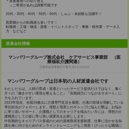
＊直接雇用への切り替え
→ご希望があれば調整可能です
20代・30代・40代・50代・60代・しゅふ・未経験も活躍中！
異業種からの転職者も多いです！
転職例：工場・物流・接客・イベントスタッフ・事務・軽作業・データ入
力 などなど
派遣会社情報
マンパワーグループ株式会社 ケアサービス事業部 （医
療福祉介護関連）
労働者派遣事業許可番号:派13-315642
マンパワーグループは日本初の人材派遣会社です
わたしたちは、人材の育成・派遣といったサービス提供だけではなく、働く
方々の『働きやすい環境を整えること』『長期就労につながるサポート』に
力を入れています。
2023年現在、全国34拠点に介護専門支店を展開。介護の現場を理解している
専任担当がフォローします。理想と現実とのギャップに悩んだ際は、お悩み
に寄り添いサポート。介護職としてのキャリアを積みたい方には、理想の介
護職員としての姿に寄り添い就業先をお探しします。
中長期的なキャリアパス形成のための資格取得支援制度、仕事に活かせる知
識を身に付けるためのオンライントレーニングもご用意！ぴったりな職場に