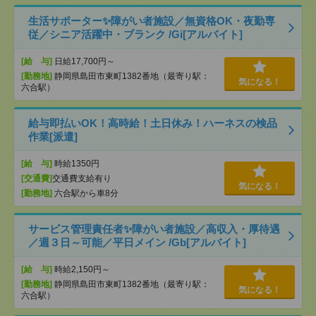
生活サポーター✨障がい者施設／無資格OK・夜勤専
従／シニア活躍中・ブランク /Gi[アルバイト]
[給 与]
日給17,700円～
[勤務地]
静岡県島田市東町1382番地（最寄り駅：
気になる！
六合駅）
給与即払いOK！高時給！土日休み！ハーネスの検品
作業[派遣]
[給 与]
時給1350円
[交通費]
交通費支給有り
気になる！
[勤務地]
六合駅から車8分
サービス管理責任者✨障がい者施設／高収入・厚待遇
／週３日～可能／平日メイン /Gb[アルバイト]
[給 与]
時給2,150円～
[勤務地]
静岡県島田市東町1382番地（最寄り駅：
気になる！
六合駅）