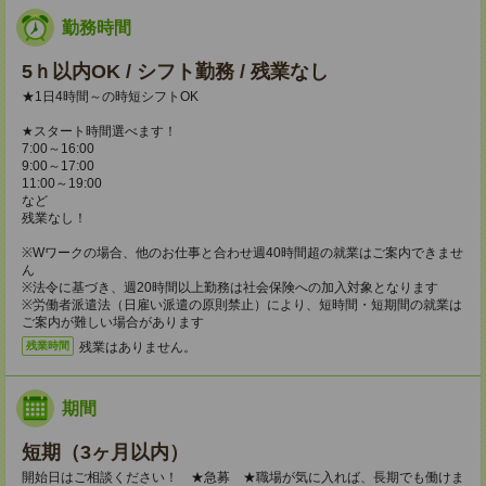
勤務時間
5ｈ以内OK / シフト勤務 / 残業なし
★1日4時間～の時短シフトOK
★スタート時間選べます！
7:00～16:00
9:00～17:00
11:00～19:00
など
残業なし！
※Wワークの場合、他のお仕事と合わせ週40時間超の就業はご案内できませ
ん
※法令に基づき、週20時間以上勤務は社会保険への加入対象となります
※労働者派遣法（日雇い派遣の原則禁止）により、短時間・短期間の就業は
ご案内が難しい場合があります
残業はありません。
残業時間
期間
短期（3ヶ月以内）
開始日はご相談ください！ ★急募 ★職場が気に入れば、長期でも働けま