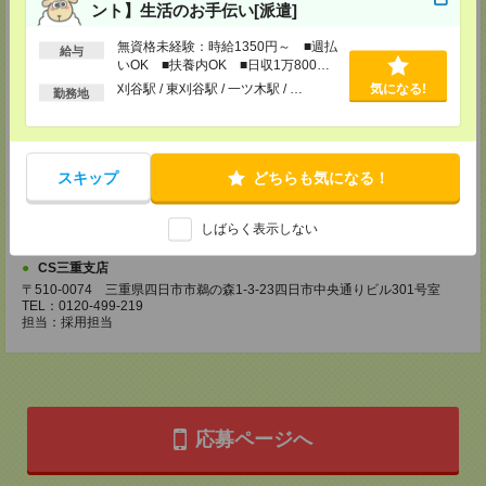
ント】生活のお手伝い[派遣]
CS名古屋支店
無資格未経験：時給1350円～ ■週払
〒460-0008
給与
いOK ■扶養内OK ■日収1万800円
名古屋市中区栄 2-3-1 名古屋広小路ビルヂング 5F
以上
TEL：0120-503-713
刈谷駅 / 東刈谷駅 / 一ツ木駅 / …
気になる!
勤務地
MAIL：
CS_NAGOYA@manpowergroup.jp
担当：採用担当
CS静岡支店
〒422-8067
スキップ
どちらも気になる！
静岡市駿河区南町18-1 サウスポット静岡 14F
TEL：0120-923-052
MAIL：
CS_SHIZUOKA@manpowergroup.jp
しばらく表示しない
担当：採用担当
CS三重支店
〒510-0074 三重県四日市市鵜の森1-3-23四日市中央通りビル301号室
TEL：0120-499-219
担当：採用担当
応募ページへ