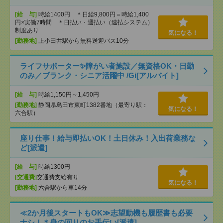
[給 与]
時給1400円 ＊日給9,800円＝時給1,400
円×実働7時間 ＊日払い・週払い（速払システム）
制度あり
気になる！
[勤務地]
上小田井駅から無料送迎バス10分
ライフサポーター✨障がい者施設／無資格OK・日勤
のみ／ブランク・シニア活躍中 /Gi[アルバイト]
[給 与]
時給1,150円～1,450円
[勤務地]
静岡県島田市東町1382番地（最寄り駅：
気になる！
六合駅）
座り仕事！給与即払いOK！土日休み！入出荷業務な
ど[派遣]
[給 与]
時給1300円
[交通費]
交通費支給有り
気になる！
[勤務地]
六合駅から車14分
≪2か月後スタートもOK≫志望動機も履歴書も必要
ナシ！＊身の回りのお手伝い[派遣]