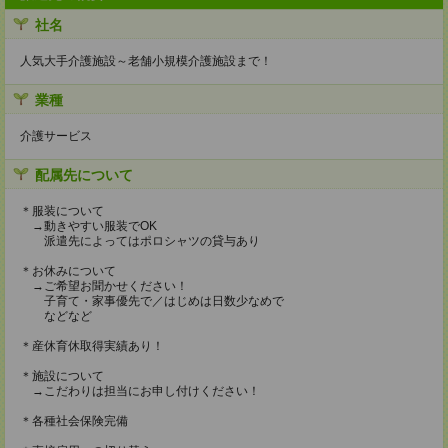
社名
人気大手介護施設～老舗小規模介護施設まで！
業種
介護サービス
配属先について
＊服装について
→動きやすい服装でOK
派遣先によってはポロシャツの貸与あり
＊お休みについて
→ご希望お聞かせください！
子育て・家事優先で／はじめは日数少なめで
などなど
＊産休育休取得実績あり！
＊施設について
→こだわりは担当にお申し付けください！
＊各種社会保険完備