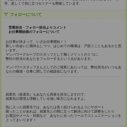
等、楽しくて役に立つセミナーも開催しています。
フォローについて
営業担当・フォロー担当よりコメント
お仕事開始後のフォローについて
お仕事が決まって、いざお仕事開始！！
新しい出会いに期待もしつつ、はじめての職場は、戸惑うこともあるかと思
います。
マンパワーグループのスタッフとして働くメリットの１つに、
弊社の担当があなたをフォローするという点があります。
マンパワースタッフさんとしてのご就業にあたっては、弊社担当がいつもあ
なたの職場・仕事に関しての相談役になります。
就業先（派遣先）もあなたも両者を担当しますので、
就業先の環境も理解している強い味方になれますよ。
気に入った就業先では、あなたは長く続けられるようにサポート
困ったことがあれば、就業先との間に立って解決に向けて調整をしたり
お電話やメール・対面など あなたに合ったツールでコミュニケーションを
とってまいります！