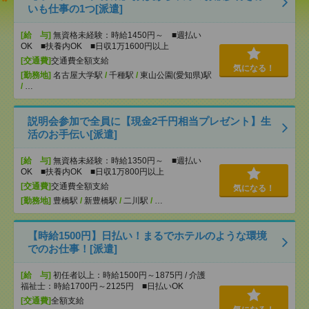
いも仕事の1つ[派遣]
[給 与]
無資格未経験：時給1450円～ ■週払い
OK ■扶養内OK ■日収1万1600円以上
[交通費]
交通費全額支給
気になる！
[勤務地]
名古屋大学駅
/
千種駅
/
東山公園(愛知県)駅
/
…
説明会参加で全員に【現金2千円相当プレゼント】生
活のお手伝い[派遣]
[給 与]
無資格未経験：時給1350円～ ■週払い
OK ■扶養内OK ■日収1万800円以上
[交通費]
交通費全額支給
気になる！
[勤務地]
豊橋駅
/
新豊橋駅
/
二川駅
/
…
【時給1500円】日払い！まるでホテルのような環境
でのお仕事！[派遣]
[給 与]
初任者以上：時給1500円～1875円 / 介護
福祉士：時給1700円～2125円 ■日払いOK
[交通費]
全額支給