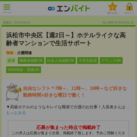
0
メニュー
気になる！
ログイン
掲載日 :2026
/
08
/
01
No.MNPWT856962-11
浜松市中央区【週2日～】ホテルライクな高
齢者マンションで生活サポート
職種：
介護関連
派遣
職種未経験OK
社会人未経験OK
大学生歓迎
ブランクOK
WEB登録・面接OK
自由なシフト＊7時～、11時～、16時～など好きな
勤務時間×好きな曜日で働く！
▼高級ホテルのようなキレイな職場で介護のお仕事！入居者さんは
...
もっとみる
応募が集まった時点で掲載終了
この求人は応募が集まり次第、掲載終了致します。予めご理解くださ