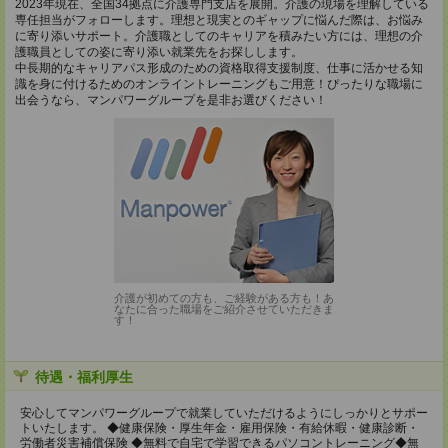
2023年現在、全国34拠点に介護専門支店を展開。介護の現場を理解している
専任担当がフォローします。理想と現実とのギャップに悩んだ際は、お悩み
に寄り添いサポート。介護職としてのキャリアを積みたい方には、理想の介
護職員としての姿に寄り添い就業先をお探しします。
中長期的なキャリアパス形成のための資格取得支援制度、仕事に活かせる知
識を身に付けるためのオンライントレーニングもご用意！ぴったりな職場に
出会うなら、マンパワーグループを是非お選びください！
介護が初めての方も、ご経験がある方も！あ
なたに合った職場をご紹介させていただきま
す！
待遇・福利厚生
安心してマンパワーグループで就業していただけるようにしっかりとサポー
トいたします。 ◆健康保険・厚生年金・雇用保険・有給休暇・健康診断・
労働者災害補償保険 ◆無料で自宅で学習できるパソコントレーニング◆無