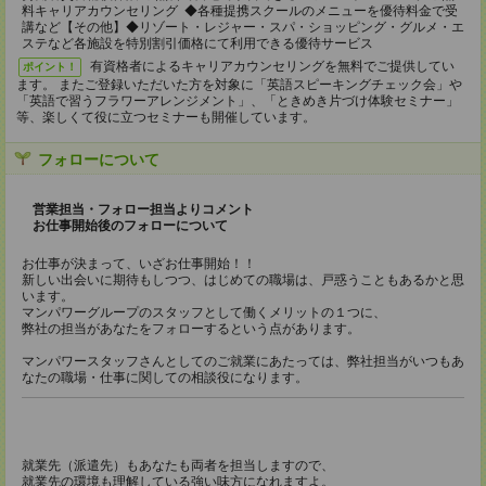
料キャリアカウンセリング ◆各種提携スクールのメニューを優待料金で受
講など【その他】◆リゾート・レジャー・スパ・ショッピング・グルメ・エ
ステなど各施設を特別割引価格にて利用できる優待サービス
有資格者によるキャリアカウンセリングを無料でご提供してい
ポイント！
ます。 またご登録いただいた方を対象に「英語スピーキングチェック会」や
「英語で習うフラワーアレンジメント」、「ときめき片づけ体験セミナー」
等、楽しくて役に立つセミナーも開催しています。
フォローについて
営業担当・フォロー担当よりコメント
お仕事開始後のフォローについて
お仕事が決まって、いざお仕事開始！！
新しい出会いに期待もしつつ、はじめての職場は、戸惑うこともあるかと思
います。
マンパワーグループのスタッフとして働くメリットの１つに、
弊社の担当があなたをフォローするという点があります。
マンパワースタッフさんとしてのご就業にあたっては、弊社担当がいつもあ
なたの職場・仕事に関しての相談役になります。
就業先（派遣先）もあなたも両者を担当しますので、
就業先の環境も理解している強い味方になれますよ。