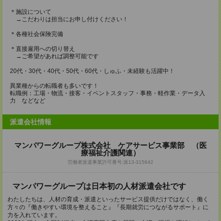
＊施設について
→こだわりは担当にお申し付けください！
＊各種社会保険完備
＊直接雇用への切り替え
→ご希望があれば調整可能です
20代・30代・40代・50代・60代・しゅふ・未経験も活躍中！
異業種からの転職者も多いです！
転職例：工場・物流・接客・イベントスタッフ・事務・軽作業・データ入
力 などなど
派遣会社情報
マンパワーグループ株式会社 ケアサービス事業部 （医
療福祉介護関連）
労働者派遣事業許可番号:派13-315642
マンパワーグループは日本初の人材派遣会社です
わたしたちは、人材の育成・派遣といったサービス提供だけではなく、働く
方々の『働きやすい環境を整えること』『長期就労につながるサポート』に
力を入れています。