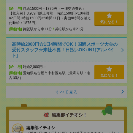
[給 与]
時給1500円～1875円（一律交通費込）
【収入例】3.9万円以上可能 時給1500円×10時間
×2日間+時給1500円×5時間×1日（実働8時間を越え
気になる！
た時給：1875円）
[勤務地]
舞阪駅から車11分
/
浜松駅から車21分
高時給2000円☆1日4時間でOK！国際スポーツ大会の
受付スタッフ☆来社不要！日払いOK♪/N1[アルバイ
ト]
[給 与]
時給2,000円～
[勤務地]
愛知県名古屋市中村区名駅（最寄り駅：名
気になる！
古屋駅）
すべて見る
編集部イチオシ