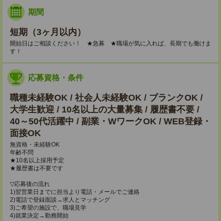
期間
短期（3ヶ月以内）
開始日はご相談ください！ ★急募 ★職場が気に入れば、長期でも働けま
す！
応募資格・条件
職種未経験OK / 社会人未経験OK / ブランクOK /
大学生歓迎 / 10名以上の大量募集 / 履歴書不要 /
40～50代活躍中 / 副業・WワークOK / WEB登録・
面接OK
無資格・未経験OK
年齢不問
★10名以上採用予定
★履歴書は不要です
▽応募後の流れ
1)翌営業日までに担当より電話・メールでご連絡
2)電話で登録面談→求人とマッチング
3)ご希望の施設で、職場見学
4)就業決定→勤務開始