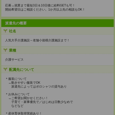
応募→就業まで最短3日＆10日後に給料GETも可！
開始希望日はご相談ください。1か月以上先の相談もOK！
派遣先の概要
社名
人気大手介護施設～老舗小規模介護施設まで！
業種
介護サービス
配属先について
＊服装について
→動きやすい服装でOK
派遣先によってはポロシャツの貸与あり
＊お休みについて
→ご希望お聞かせください！
子育て・家事優先で／はじめは日数少なめで
などなど
＊産休育休取得実績あり！