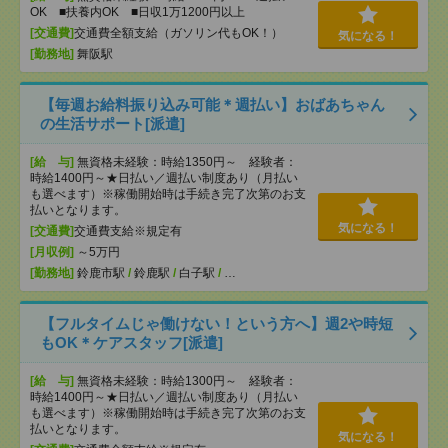
OK ■扶養内OK ■日収1万1200円以上
[交通費]
交通費全額支給（ガソリン代もOK！）
気になる！
[勤務地]
舞阪駅
【毎週お給料振り込み可能＊週払い】おばあちゃん
の生活サポート[派遣]
[給 与]
無資格未経験：時給1350円～ 経験者：
時給1400円～★日払い／週払い制度あり（月払い
も選べます）※稼働開始時は手続き完了次第のお支
払いとなります。
気になる！
[交通費]
交通費支給※規定有
[月収例]
～5万円
[勤務地]
鈴鹿市駅
/
鈴鹿駅
/
白子駅
/
…
【フルタイムじゃ働けない！という方へ】週2や時短
もOK＊ケアスタッフ[派遣]
[給 与]
無資格未経験：時給1300円～ 経験者：
時給1400円～★日払い／週払い制度あり（月払い
も選べます）※稼働開始時は手続き完了次第のお支
払いとなります。
気になる！