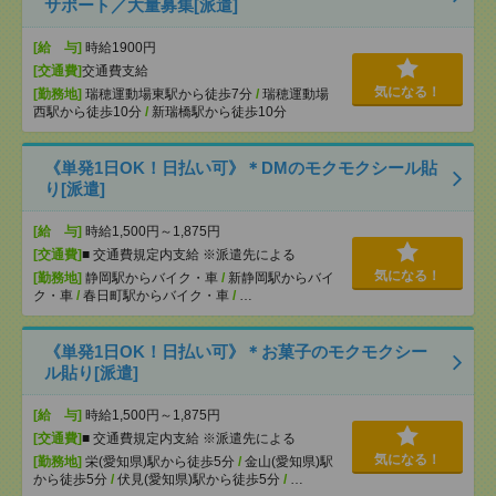
サポート／大量募集[派遣]
[給 与]
時給1900円
[交通費]
交通費支給
気になる！
[勤務地]
瑞穂運動場東駅から徒歩7分
/
瑞穂運動場
西駅から徒歩10分
/
新瑞橋駅から徒歩10分
《単発1日OK！日払い可》＊DMのモクモクシール貼
り[派遣]
[給 与]
時給1,500円～1,875円
[交通費]
■ 交通費規定内支給 ※派遣先による
気になる！
[勤務地]
静岡駅からバイク・車
/
新静岡駅からバイ
ク・車
/
春日町駅からバイク・車
/
…
《単発1日OK！日払い可》＊お菓子のモクモクシー
ル貼り[派遣]
[給 与]
時給1,500円～1,875円
[交通費]
■ 交通費規定内支給 ※派遣先による
気になる！
[勤務地]
栄(愛知県)駅から徒歩5分
/
金山(愛知県)駅
から徒歩5分
/
伏見(愛知県)駅から徒歩5分
/
…