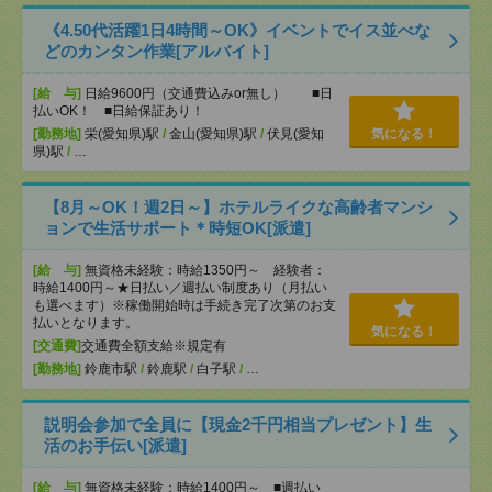
《4.50代活躍1日4時間～OK》イベントでイス並べな
どのカンタン作業[アルバイト]
[給 与]
日給9600円（交通費込みor無し） ■日
払いOK！ ■日給保証あり！
[勤務地]
栄(愛知県)駅
/
金山(愛知県)駅
/
伏見(愛知
気になる！
県)駅
/
…
【8月～OK！週2日～】ホテルライクな高齢者マンシ
ョンで生活サポート＊時短OK[派遣]
[給 与]
無資格未経験：時給1350円～ 経験者：
時給1400円～★日払い／週払い制度あり（月払い
も選べます）※稼働開始時は手続き完了次第のお支
払いとなります。
気になる！
[交通費]
交通費全額支給※規定有
[勤務地]
鈴鹿市駅
/
鈴鹿駅
/
白子駅
/
…
説明会参加で全員に【現金2千円相当プレゼント】生
活のお手伝い[派遣]
[給 与]
無資格未経験：時給1400円～ ■週払い