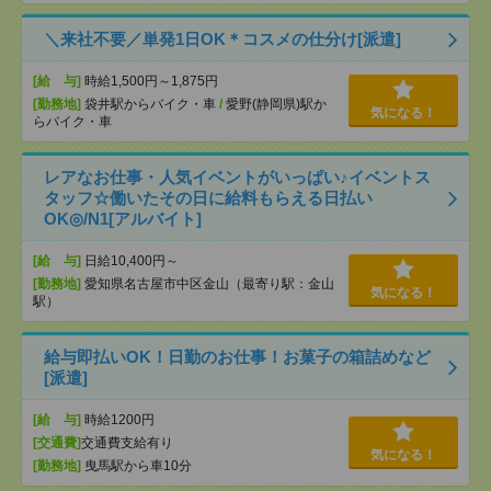
＼来社不要／単発1日OK＊コスメの仕分け[派遣]
[給 与]
時給1,500円～1,875円
[勤務地]
袋井駅からバイク・車
/
愛野(静岡県)駅か
気になる！
らバイク・車
レアなお仕事・人気イベントがいっぱい♪イベントス
タッフ☆働いたその日に給料もらえる日払い
OK◎/N1[アルバイト]
[給 与]
日給10,400円～
[勤務地]
愛知県名古屋市中区金山（最寄り駅：金山
気になる！
駅）
給与即払いOK！日勤のお仕事！お菓子の箱詰めなど
[派遣]
[給 与]
時給1200円
[交通費]
交通費支給有り
気になる！
[勤務地]
曳馬駅から車10分