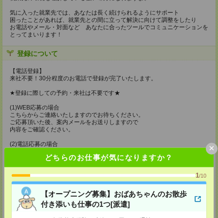
気に入った就業先では、あなたは長く続けられるようにサポート
困ったことがあれば、就業先との間に立って解決に向けて調整をしたり
お電話やメール・対面など あなたに合ったツールでコミュニケーションを
とってまいります！
登録について
【電話登録】
来社不要！30分程度のお電話で登録が完了いたします。
★登録に際しての予約・来社は不要です★
(1)WEB応募の場合
こちらからご連絡いたしますのでお待ちください。
ご応募頂いた後、案内メールをお送りしますので
内容をご確認ください。
(2)電話応募の場合
×
お時間のあるときにお電話にてご応募いただければ
どちらのお仕事が気になりますか？
その場で登録も可能です。
持ち物
1
/10
【電話登録】
【オープニング募集】おばあちゃんのお散歩
弊社HPよりマイページ作成をお願いします
電話での登録の際に、マイページ作成をいただいた旨をお伝えください。
付き添いも仕事の1つ[派遣]
所要時間