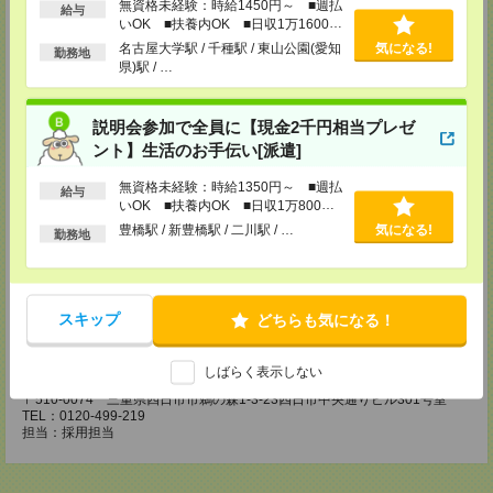
無資格未経験：時給1450円～ ■週払
給与
いOK ■扶養内OK ■日収1万1600円
【電話登録】30分程度
以上
・経験やご希望などをインタビュー
名古屋大学駅 / 千種駅 / 東山公園(愛知
気になる!
勤務地
・お仕事のご紹介など
県)駅 / …
登録場所
説明会参加で全員に【現金2千円相当プレゼ
CS名古屋支店
ント】生活のお手伝い[派遣]
〒460-0008
名古屋市中区栄 2-3-1 名古屋広小路ビルヂング 5F
無資格未経験：時給1350円～ ■週払
TEL：0120-503-713
給与
いOK ■扶養内OK ■日収1万800円
MAIL：
CS_NAGOYA@manpowergroup.jp
担当：採用担当
以上
豊橋駅 / 新豊橋駅 / 二川駅 / …
気になる!
勤務地
CS静岡支店
〒422-8067
静岡市駿河区南町18-1 サウスポット静岡 14F
TEL：0120-923-052
スキップ
どちらも気になる！
MAIL：
CS_SHIZUOKA@manpowergroup.jp
担当：採用担当
しばらく表示しない
CS三重支店
〒510-0074 三重県四日市市鵜の森1-3-23四日市中央通りビル301号室
TEL：0120-499-219
担当：採用担当