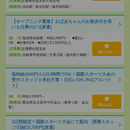
[交通費]
交通費全額支給※規定有
[勤務地]
浜松駅
/
新浜松駅
/
遠州病院駅
/
…
【オープニング募集】おばあちゃんのお散歩付き添
いも仕事の1つ[派遣]
[給 与]
無資格未経験：時給1400円～ ■週払い
OK ■扶養内OK ■日収1万1200円以上
[交通費]
交通費全額支給
気になる！
[勤務地]
自動車学校前駅
/
天竜川駅
/
遠州西ケ崎駅
/
…
高時給2000円☆1日4時間でOK！国際スポーツ大会の
受付スタッフ☆来社不要！日払いOK♪/N1[アルバイ
ト]
[給 与]
時給2,000円～
[勤務地]
愛知県名古屋市中区金山（最寄り駅：金山
気になる！
駅）
3日間限定＊国際スポーツ大会にて案内・誘導スタッ
フ/日給15,750円[派遣]