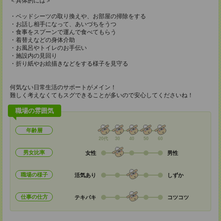
＜具体的には＞
・ベッドシーツの取り換えや、お部屋の掃除をする
・お話し相手になって、あいづちをうつ
・食事をスプーンで運んで食べてもらう
・着替えなどの身体介助
・お風呂やトイレのお手伝い
・施設内の見回り
・折り紙やお絵描きなどをする様子を見守る
何気ない日常生活のサポートがメイン！
難しく考えなくてもスグできることが多いので安心してくださいね！
職場の雰囲気
年齢層
20代
30
40
50
60
男女比率
女性
男性
職場の様子
活気あり
しずか
仕事の仕方
テキパキ
コツコツ