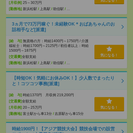
気になる！
[月収例]
25～30万円
[勤務地]
新浜松駅
/
上島駅
/
助信駅
/
…
3ヵ月で73万円稼ぐ！未経験OK＊おばあちゃんのお
話相手など[派遣]
[給 与]
無資格の方：時給1400円～1750円 / 介護
福祉士：時給1700円～2125円 / 初任者以上：時給
1500円～1875円
気になる！
[交通費]
全額支給
[勤務地]
新浜松駅
/
上島駅
/
助信駅
/
…
【時短OK！気軽にお休みOK！】少人数でまったり
と！コツコツ事務[派遣]
[給 与]
時給1370円 月収例 219,200円
[交通費]
全額支給
[月収例]
20～25万円
気になる！
[勤務地]
富士駅から車13分
/
吉原駅から車15分
時給1900円！【アジア競技大会】競技会場での設営