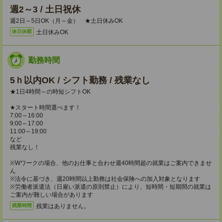
週2～3 / 土日祝休
週2日～5日OK（月～金） ★土日休みOK
土日休みOK
休日休暇
勤務時間
5ｈ以内OK / シフト勤務 / 残業なし
★1日4時間～の時短シフトOK
★スタート時間選べます！
7:00～16:00
9:00～17:00
11:00～19:00
など
残業なし！
※Wワークの場合、他のお仕事と合わせ週40時間超の就業はご案内できませ
ん
※法令に基づき、週20時間以上勤務は社会保険への加入対象となります
※労働者派遣法（日雇い派遣の原則禁止）により、短時間・短期間の就業は
ご案内が難しい場合があります
残業はありません。
残業時間