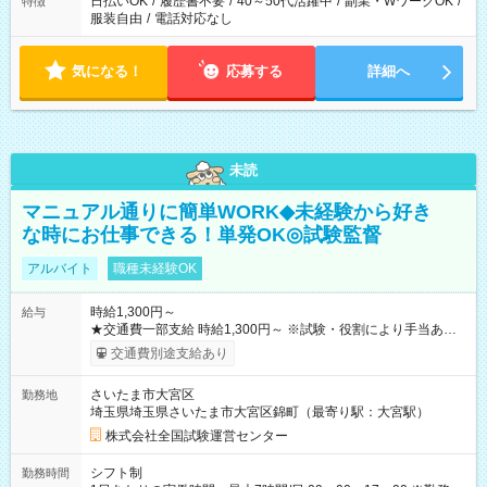
日払いOK
/
履歴書不要
/
40～50代活躍中
/
副業・WワークOK
/
特徴
服装自由
/
電話対応なし
気になる！
応募する
詳細へ
未読
マニュアル通りに簡単WORK◆未経験から好き
な時にお仕事できる！単発OK◎試験監督
アルバイト
職種未経験OK
時給1,300円～
給与
★交通費一部支給 時給1,300円～ ※試験・役割により手当あり
※勤務回数により昇給あり 【即給（前払い）オプションあ
交通費別途支給あり
り！】 希望される場合、勤務から1週間ほどで給与の一部を受け
取れます。 ※手数料418円がかかります。 【過去試験日の収入
さいたま市大宮区
勤務地
例】 ・河合塾模擬試験 8:30～17:30（休憩1時間） 時給1,300円
埼玉県埼玉県さいたま市大宮区錦町（最寄り駅：大宮駅）
×8時間＝日収10,400円＋交通費 ※当日の役割により時給＋100
円の場合あり ・国家試験 7:00～13:30（休憩なし） 時給1,300
株式会社全国試験運営センター
円（役割手当＋100円）×6時間＝日収8,400円＋交通費 【試用期
間】試用期間なし
シフト制
勤務時間