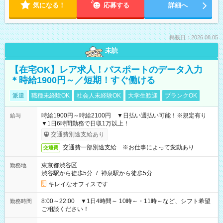
気になる！
応募する
詳細へ
掲載日：2026.08.05
未読
【在宅OK】レア求人！パスポートのデータ入力
＊時給1900円～／短期！すぐ働ける
派遣
職種未経験OK
社会人未経験OK
大学生歓迎
ブランクOK
時給1900円～時給2100円 ▼日払い週払い可能！※規定有り
給与
▼1日6時間勤務で日収1万以上！
交通費別途支給あり
交通費一部別途支給 ※お仕事によって変動あり
交通費
東京都渋谷区
勤務地
渋谷駅から徒歩5分
/
神泉駅から徒歩5分
キレイなオフィスです
8:00～22:00 ▼1日4時間～ 10時～・11時～など、シフト希望
勤務時間
ご相談ください！