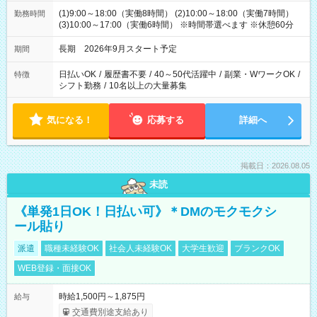
(1)9:00～18:00（実働8時間） (2)10:00～18:00（実働7時間）
勤務時間
(3)10:00～17:00（実働6時間） ※時間帯選べます ※休憩60分
長期 2026年9月スタート予定
期間
日払いOK
/
履歴書不要
/
40～50代活躍中
/
副業・WワークOK
/
特徴
シフト勤務
/
10名以上の大量募集
気になる！
応募する
詳細へ
掲載日：2026.08.05
未読
《単発1日OK！日払い可》＊DMのモクモクシ
ール貼り
派遣
職種未経験OK
社会人未経験OK
大学生歓迎
ブランクOK
WEB登録・面接OK
時給1,500円～1,875円
給与
交通費別途支給あり