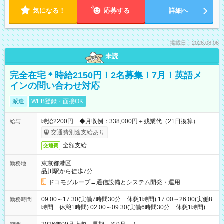
気になる！
応募する
詳細へ
掲載日：2026.08.06
未読
完全在宅＊時給2150円！2名募集！7月！英語メ
インの問い合わせ対応
派遣
WEB登録・面接OK
時給2200円 ◆月収例：338,000円＋残業代（21日換算）
給与
交通費別途支給あり
全額支給
交通費
東京都港区
勤務地
品川駅から徒歩7分
ドコモグループ→通信設備とシステム開発・運用
09:00～17:30(実働7時間30分 休憩1時間) 17:00～26:00(実働8
勤務時間
時間 休憩1時間) 02:00～09:30(実働6時間30分 休憩1時間) ※
日勤は就業時間1/夜勤は就業時間2.3を連続で行って頂きます