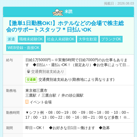
掲載日：2026.08.03
未読
【激単1日勤務OK!】ホテルなどの会場で株主総
会のサポートスタッフ＊日払いOK
派遣
職種未経験OK
社会人未経験OK
大学生歓迎
ブランクOK
WEB登録・面接OK
日給1万5000円～※実働5時間で日給7000円のお仕事もありま
給与
す ◆日払い・週払いOK！（規定あり）◆お仕事によって日給
も異なります
交通費別途支給あり
交通費別途支給あり(勤務地により異なります)
交通費
東京都三鷹市
勤務地
三鷹駅
/
三鷹台駅
/
井の頭公園駅
イベント会場
▼シフト例 ・08：00～19：00 ・09：00～18：00 ・10：00～
勤務時間
17：00 ・13：00～22：00 ・16：00～21：00 など多数！ ※お
仕事により勤務時間が異なります
即日～OK！ ◆お好きな日1日～働けます ◆急募
期間