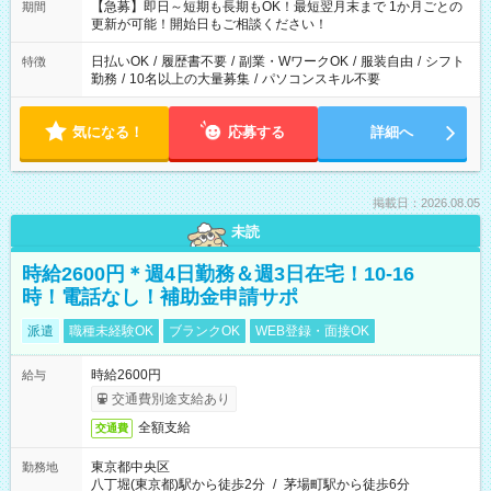
【急募】即日～短期も長期もOK！最短翌月末まで 1か月ごとの
期間
更新が可能！開始日もご相談ください！
日払いOK
/
履歴書不要
/
副業・WワークOK
/
服装自由
/
シフト
特徴
勤務
/
10名以上の大量募集
/
パソコンスキル不要
気になる！
応募する
詳細へ
掲載日：2026.08.05
未読
時給2600円＊週4日勤務＆週3日在宅！10-16
時！電話なし！補助金申請サポ
派遣
職種未経験OK
ブランクOK
WEB登録・面接OK
時給2600円
給与
交通費別途支給あり
全額支給
交通費
東京都中央区
勤務地
八丁堀(東京都)駅から徒歩2分
/
茅場町駅から徒歩6分