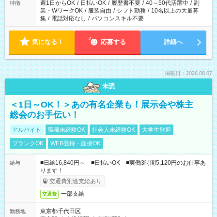
週1日からOK
/
日払いOK
/
履歴書不要
/
40～50代活躍中
/
副
特徴
業・WワークOK
/
服装自由
/
シフト勤務
/
10名以上の大量募
集
/
電話対応なし
/
パソコンスキル不要
気になる！
応募する
詳細へ
掲載日：2026.08.07
未読
＜1日～OK！＞あの有名企業も！展示会や株主
総会のお手伝い！
アルバイト
職種未経験OK
社会人未経験OK
大学生歓迎
ブランクOK
WEB登録・面接OK
■日給16,840円～ ■日払いOK ■実働3時間5,120円のお仕事あ
給与
ります！
交通費別途支給あり
一部支給
交通費
東京都千代田区
勤務地