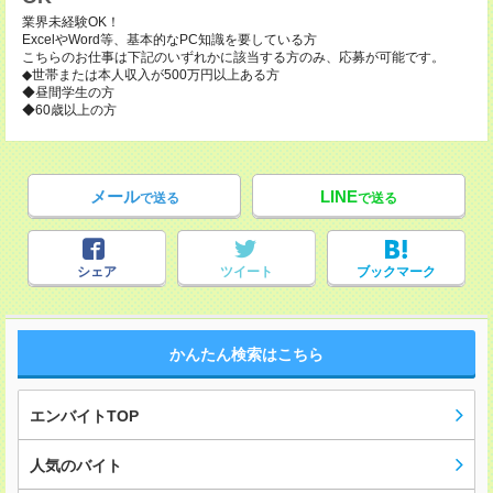
業界未経験OK！
ExcelやWord等、基本的なPC知識を要している方
こちらのお仕事は下記のいずれかに該当する方のみ、応募が可能です。
◆世帯または本人収入が500万円以上ある方
◆昼間学生の方
◆60歳以上の方
メール
LINE
で送る
で送る
シェア
ツイート
ブックマーク
かんたん検索はこちら
エンバイトTOP
人気のバイト