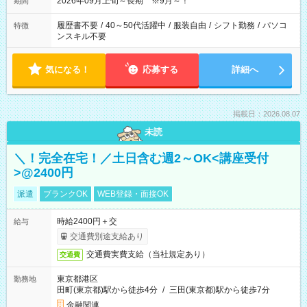
2026年09月上旬～長期 ※9月～！
期間
履歴書不要
/
40～50代活躍中
/
服装自由
/
シフト勤務
/
パソコ
特徴
ンスキル不要
気になる！
応募する
詳細へ
掲載日：2026.08.07
未読
＼！完全在宅！／土日含む週2～OK<講座受付
>@2400円
派遣
ブランクOK
WEB登録・面接OK
時給2400円＋交
給与
交通費別途支給あり
交通費実費支給（当社規定あり）
交通費
東京都港区
勤務地
田町(東京都)駅から徒歩4分
/
三田(東京都)駅から徒歩7分
金融関連