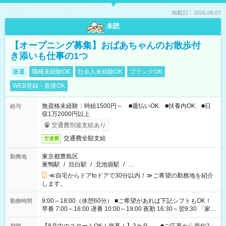
掲載日：2026.08.07
未読
【オープニング募集】おばあちゃんのお散歩付
き添いも仕事の1つ
派遣
職種未経験OK
社会人未経験OK
ブランクOK
WEB登録・面接OK
無資格未経験：時給1500円～ ■週払いOK ■扶養内OK ■日
給与
収1万2000円以上
交通費別途支給あり
交通費全額支給
交通費
東京都豊島区
勤務地
巣鴨駅
/
目白駅
/
北池袋駅
/
…
≪自宅からドアtoドアで30分以内！≫ご希望の勤務地を紹介
します。
9:00～18:00（休憩60分） ■ご希望があれば下記シフトもOK！
勤務時間
早番 7:00～16:00 遅番 10:00～19:00 夜勤 16:30～翌9:30 「家族
と休みを合わせたい」 「余裕を持って夕飯の準備がしたい」
「できれば残業はしたくない」 など、ご希望を教えてください