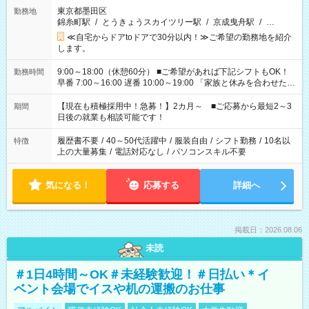
東京都墨田区
勤務地
錦糸町駅
/
とうきょうスカイツリー駅
/
京成曳舟駅
/
…
≪自宅からドアtoドアで30分以内！≫ご希望の勤務地を紹介
します。
9:00～18:00（休憩60分） ■ご希望があれば下記シフトもOK！
勤務時間
早番 7:00～16:00 遅番 10:00～19:00 「家族と休みを合わせた
い」 「余裕を持って夕飯の準備がしたい」 「できれば残業はし
たくない」 など、ご希望を教えてくださいね。 ※Wワーク希望
【現在も積極採用中！急募！】2カ月～ ■ご応募から最短2～3
期間
の方へ 今ご覧のお仕事で希望する勤務時間と、もう1つのお仕事
日後の就業も相談可能です！
の勤務時間。 合計で週40時間を超える場合は応募できません。
履歴書不要
/
40～50代活躍中
/
服装自由
/
シフト勤務
/
10名以
特徴
上の大量募集
/
電話対応なし
/
パソコンスキル不要
気になる！
応募する
詳細へ
掲載日：2026.08.06
未読
＃1日4時間～OK＃未経験歓迎！＃日払い＊イ
ベント会場でイスや机の運搬のお仕事