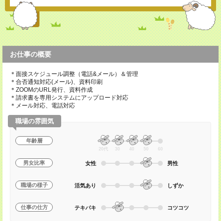
お仕事の概要
＊面接スケジュール調整（電話&メール）＆管理
＊合否通知対応(メール)、資料印刷
＊ZOOMのURL発行、資料作成
＊請求書を専用システムにアップロード対応
＊メール対応、電話対応
職場の雰囲気
年齢層
20代
30
40
50
60
男女比率
女性
男性
職場の様子
活気あり
しずか
仕事の仕方
テキパキ
コツコツ