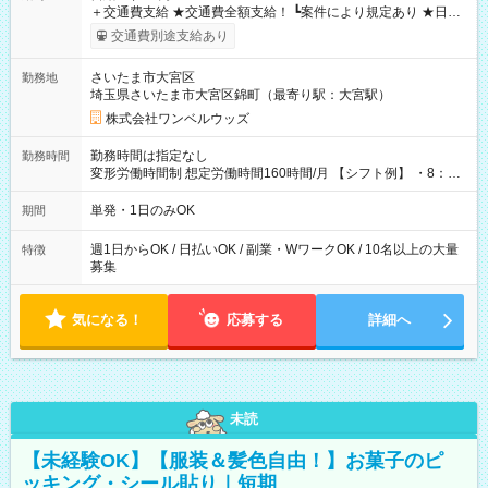
＋交通費支給 ★交通費全額支給！ ┗案件により規定あり ★日払
いOK！（規定あり） ┗働いたその日に現金GET♪ お仕事後はコ
交通費別途支給あり
ンビニATMから 日払い分を引き落とせます！ 【試用期間】試
用期間なし
さいたま市大宮区
勤務地
埼玉県さいたま市大宮区錦町（最寄り駅：大宮駅）
株式会社ワンベルウッズ
勤務時間は指定なし
勤務時間
変形労働時間制 想定労働時間160時間/月 【シフト例】 ・8：00
～21：00
単発・1日のみOK
期間
週1日からOK / 日払いOK / 副業・WワークOK / 10名以上の大量
特徴
募集
気になる！
応募する
詳細へ
未読
【未経験OK】【服装＆髪色自由！】お菓子のピ
ッキング・シール貼り｜短期