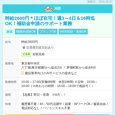
掲載日：2026.08.07
未読
時給2600円＊ほぼ在宅！週3～4日＆16時迄
OK！補助金申請のサポート業務
派遣
職種未経験OK
ブランクOK
WEB登録・面接OK
時給2600円
給与
交通費別途支給あり
全額支給
交通費
東京都中央区
勤務地
八丁堀(東京都)駅から徒歩2分
/
茅場町駅から徒歩6分
建設業界向けのAIサービスの提供など
10:00～17:00(実働6時間 休憩1時間) ※定時：10:00～
勤務時間
19:00（※終わりの時間：16:00～19:00で相談可！）
【急募】即日～長期 ※8月～！
期間
履歴書不要
/
40～50代活躍中
/
副業・WワークOK
/
服装自由
/
特徴
電話対応なし
/
パソコンスキル不要