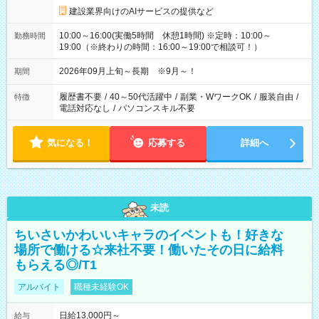
建設業界向けのAIサービスの提供など
10:00～16:00(実働5時間 休憩1時間) ※定時：10:00～
勤務時間
19:00（※終わりの時間：16:00～19:00で相談可！）
2026年09月上旬～長期 ※9月～！
期間
履歴書不要
/
40～50代活躍中
/
副業・WワークOK
/
服装自由
/
特徴
電話対応なし
/
パソコンスキル不要
気になる！
応募する
詳細へ
未読
ちいさいかわいいキャラのイベントも！好きな
場所で働ける☆来社不要！働いたその日に給料
もらえる◎/T1
アルバイト
職種未経験OK
日給13,000円～
給与