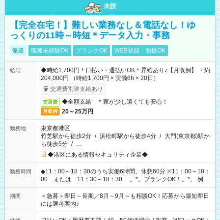
未読
【完全在宅！】難しい業務なし＆電話なし！ゆ
っくりの11時～時短＊データ入力・事務
派遣
職種未経験OK
ブランクOK
WEB登録・面接OK
◆時給1,700円＊日払い・週払いOK＊昇給あり♪【月収例】 ・約
給与
204,000円 （時給1,700円 × 実働6h × 20日）
交通費別途支給あり
◆全額支給 ＊家が少し遠くても安心！
交通費
20～25万円
月収例
東京都港区
勤務地
竹芝駅から徒歩2分
/
浜松町駅から徒歩4分
/
大門(東京都)駅か
ら徒歩5分
/
…
◆港区にある情報セキュリティ企業◆
◆11：00～18：30のうち実働6時間、休憩60分 ※11：00～18：
勤務時間
00 または 11：30～18：30 。*。ブランクOK！。*。 例え
ば前職が、 在宅/財団法人/事務/コールセンター/受付/販売/カフェ
スタッフ スイーツ販売/ホテルフロント/化粧品販売/など 様々な
＜急募＞即日～長期／8月～9月～も相談OK！応募から最短即日
期間
業界から入社して活躍されています♪
には選考案内♪