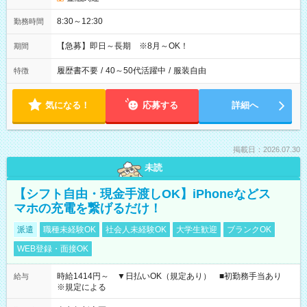
8:30～12:30
勤務時間
【急募】即日～長期 ※8月～OK！
期間
履歴書不要
/
40～50代活躍中
/
服装自由
特徴
気になる！
応募する
詳細へ
掲載日：2026.07.30
未読
【シフト自由・現金手渡しOK】iPhoneなどス
マホの充電を繋げるだけ！
派遣
職種未経験OK
社会人未経験OK
大学生歓迎
ブランクOK
WEB登録・面接OK
時給1414円～ ▼日払いOK（規定あり） ■初勤務手当あり
給与
※規定による