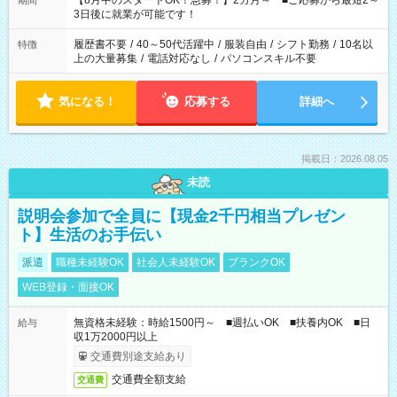
【8月中のスタートOK！急募！】2カ月～ ■ご応募から最短2～
期間
ね。 ※Wワーク希望の方へ 今ご覧のお仕事で希望する勤務時間
3日後に就業が可能です！
と、もう1つのお仕事の勤務時間。 合計で週40時間を超える場
合は応募できません。
履歴書不要
/
40～50代活躍中
/
服装自由
/
シフト勤務
/
10名以
特徴
上の大量募集
/
電話対応なし
/
パソコンスキル不要
気になる！
応募する
詳細へ
掲載日：2026.08.05
未読
説明会参加で全員に【現金2千円相当プレゼン
ト】生活のお手伝い
派遣
職種未経験OK
社会人未経験OK
ブランクOK
WEB登録・面接OK
無資格未経験：時給1500円～ ■週払いOK ■扶養内OK ■日
給与
収1万2000円以上
交通費別途支給あり
交通費全額支給
交通費