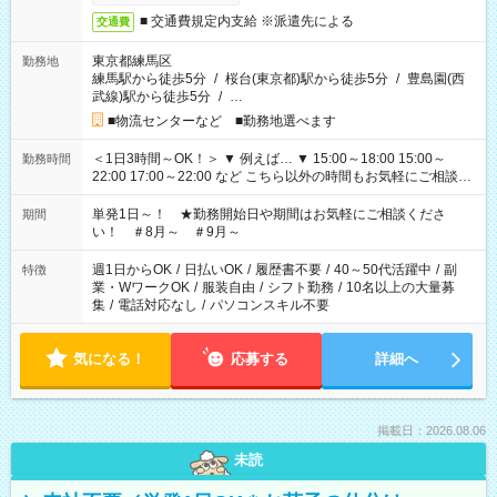
■ 交通費規定内支給 ※派遣先による
交通費
東京都練馬区
勤務地
練馬駅から徒歩5分
/
桜台(東京都)駅から徒歩5分
/
豊島園(西
武線)駅から徒歩5分
/
…
■物流センターなど ■勤務地選べます
＜1日3時間～OK！＞ ▼ 例えば… ▼ 15:00～18:00 15:00～
勤務時間
22:00 17:00～22:00 など こちら以外の時間もお気軽にご相談く
ださい！
単発1日～！ ★勤務開始日や期間はお気軽にご相談くださ
期間
い！ ＃8月～ ＃9月～
週1日からOK
/
日払いOK
/
履歴書不要
/
40～50代活躍中
/
副
特徴
業・WワークOK
/
服装自由
/
シフト勤務
/
10名以上の大量募
集
/
電話対応なし
/
パソコンスキル不要
気になる！
応募する
詳細へ
掲載日：2026.08.06
未読