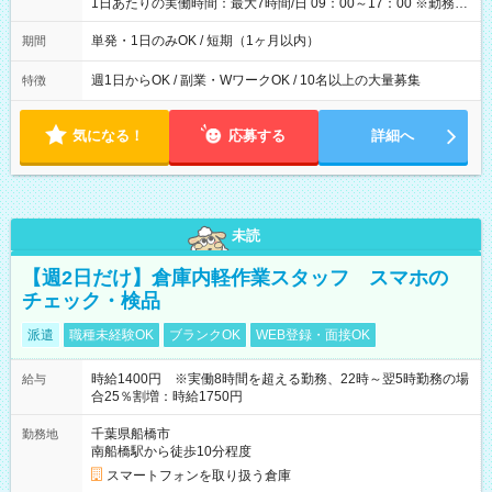
1日あたりの実働時間：最大7時間/日 09：00～17：00 ※勤務時
間は 試験により異なります。
単発・1日のみOK / 短期（1ヶ月以内）
期間
週1日からOK / 副業・WワークOK / 10名以上の大量募集
特徴
気になる！
応募する
詳細へ
未読
【週2日だけ】倉庫内軽作業スタッフ スマホの
チェック・検品
派遣
職種未経験OK
ブランクOK
WEB登録・面接OK
時給1400円 ※実働8時間を超える勤務、22時～翌5時勤務の場
給与
合25％割増：時給1750円
千葉県船橋市
勤務地
南船橋駅から徒歩10分程度
スマートフォンを取り扱う倉庫