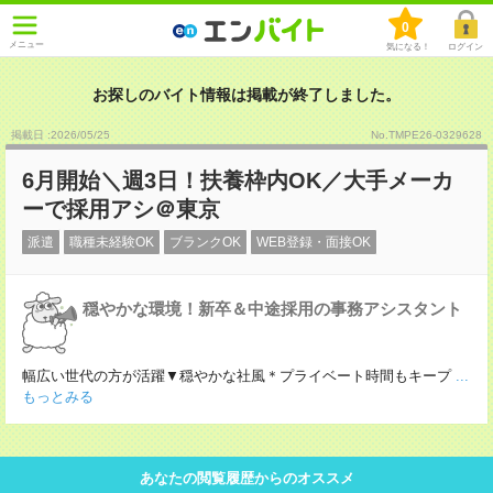
0
メニュー
気になる！
ログイン
お探しのバイト情報は掲載が終了しました。
掲載日 :2026
/
05
/
25
No.TMPE26-0329628
6月開始＼週3日！扶養枠内OK／大手メーカ
ーで採用アシ＠東京
派遣
職種未経験OK
ブランクOK
WEB登録・面接OK
穏やかな環境！新卒＆中途採用の事務アシスタント
幅広い世代の方が活躍▼穏やかな社風＊プライベート時間もキープ
...
もっとみる
あなたの閲覧履歴からのオススメ