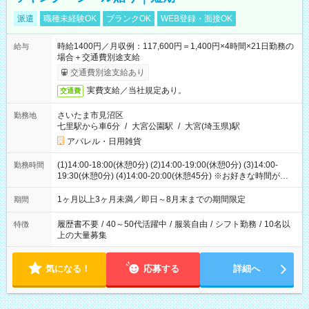
派遣
職種未経験OK
ブランクOK
WEB登録・面接OK
時給1400円／月収例：117,600円＝1,400円×4時間×21日勤務の
給与
場合＋交通費別途支給
交通費別途支給あり
実費支給／当社規定あり。
交通費
さいたま市見沼区
勤務地
七里駅から車6分
/
大宮公園駅
/
大宮(埼玉県)駅
アパレル・日用雑貨
(1)14:00-18:00(休憩0分) (2)14:00-19:00(休憩0分) (3)14:00-
勤務時間
19:30(休憩0分) (4)14:00-20:00(休憩45分) ※お好きな時間が選べ
ます
1ヶ月以上3ヶ月未満／即日～8月末までの期間限定
期間
履歴書不要
/
40～50代活躍中
/
服装自由
/
シフト勤務
/
10名以
特徴
上の大量募集
気になる！
応募する
詳細へ