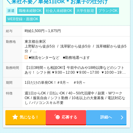
＼来社不要／単発1日OK＊お菓子の仕分け
派遣
職種未経験OK
社会人未経験OK
大学生歓迎
ブランクOK
WEB登録・面接OK
時給1,500円～1,875円
給与
東京都台東区
勤務地
上野駅から徒歩5分
/
浅草駅から徒歩5分
/
浅草橋駅から徒歩5
分
/
…
■物流センターなど ■勤務地選べます
【1日3時間～も相談OK!】午前中のみや18時以降などのシフト
勤務時間
あり！ シフト例 ▼9:00～12:00 ▼9:00～17:00 ▼10:00～19:00
▼18:00～21:00
1日だけの単発OK！＃8月～ ＃9月～
期間
週1日からOK
/
日払いOK
/
40～50代活躍中
/
副業・Wワーク
特徴
OK
/
服装自由
/
シフト勤務
/
10名以上の大量募集
/
電話対応な
し
/
パソコンスキル不要
気になる！
応募する
詳細へ