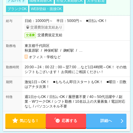
アルバイト
職種未経験OK
社会人未経験OK
大学生歓迎
ブランクOK
WEB登録・面接OK
日給：10000円～ 半日：5000円～ ■日払いOK！
給与
交通費別途支給あり
交通費規定支給
交通費
東京都千代田区
勤務地
秋葉原駅
/
神保町駅
/
麹町駅
/
…
オフィス・学校など
20:00～24：00 22：00～翌7:00 …など1日4時間～OK！ その他
勤務時間
シフトもございます！ お気軽にご相談ください！
激短1日～OK！ ■もちろん即日スタートもOK！ ■曜日・日数
期間
はアナタ次第！
週1日からOK
/
日払いOK
/
履歴書不要
/
40～50代活躍中
/
副
特徴
業・WワークOK
/
シフト勤務
/
10名以上の大量募集
/
電話対応
なし
/
パソコンスキル不要
気になる！
応募する
詳細へ