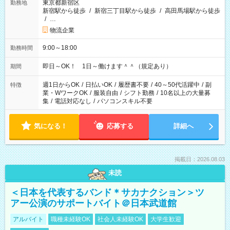
東京都新宿区
勤務地
新宿駅から徒歩
/
新宿三丁目駅から徒歩
/
高田馬場駅から徒歩
/
…
物流企業
9:00～18:00
勤務時間
即日～OK！ 1日～働けます＾＾（規定あり）
期間
週1日からOK
/
日払いOK
/
履歴書不要
/
40～50代活躍中
/
副
特徴
業・WワークOK
/
服装自由
/
シフト勤務
/
10名以上の大量募
集
/
電話対応なし
/
パソコンスキル不要
気になる！
応募する
詳細へ
掲載日：2026.08.03
未読
＜日本を代表するバンド＊サカナクション＞ツ
アー公演のサポートバイト＠日本武道館
アルバイト
職種未経験OK
社会人未経験OK
大学生歓迎