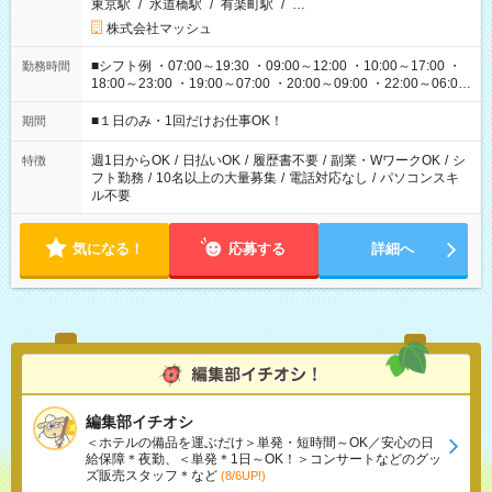
東京駅
/
水道橋駅
/
有楽町駅
/
…
株式会社マッシュ
■シフト例 ・07:00～19:30 ・09:00～12:00 ・10:00～17:00 ・
勤務時間
18:00～23:00 ・19:00～07:00 ・20:00～09:00 ・22:00～06:00
etc ★最短で3時間で5,120円のお仕事から 15時間で2万円近く稼
げるお仕事も！ ご希望のお時間に合わせてご紹介！ ※シフトは
■１日のみ・1回だけお仕事OK！
期間
現場によって異なります。 ※勿論、休憩時間はあるのでご安心
ください！
週1日からOK
/
日払いOK
/
履歴書不要
/
副業・WワークOK
/
シ
特徴
フト勤務
/
10名以上の大量募集
/
電話対応なし
/
パソコンスキ
ル不要
気になる！
応募する
詳細へ
編集部イチオシ
＜ホテルの備品を運ぶだけ＞単発・短時間～OK／安心の日
給保障＊夜勤、＜単発＊1日～OK！＞コンサートなどのグッ
ズ販売スタッフ＊など
(8/6UP!)