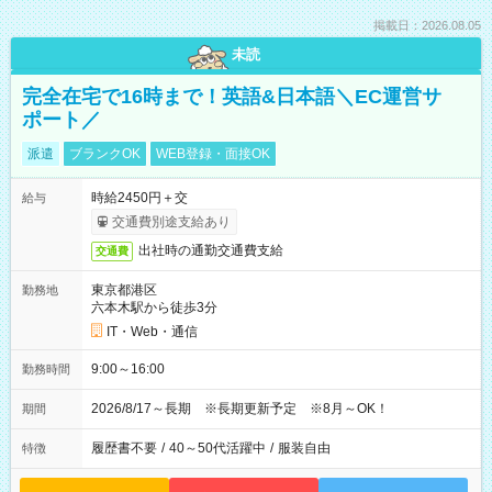
掲載日：2026.08.05
未読
完全在宅で16時まで！英語&日本語＼EC運営サ
ポート／
派遣
ブランクOK
WEB登録・面接OK
時給2450円＋交
給与
交通費別途支給あり
出社時の通勤交通費支給
交通費
東京都港区
勤務地
六本木駅から徒歩3分
IT・Web・通信
9:00～16:00
勤務時間
2026/8/17～長期 ※長期更新予定 ※8月～OK！
期間
履歴書不要
/
40～50代活躍中
/
服装自由
特徴