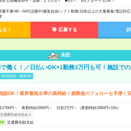
現在も積極採用中！急募！】2カ月～ ■8月～、9月スタートもOK！
歴書不要
/
40～50代活躍中
/
服装自由
/
シフト勤務
/
10名以上の大量募集
/
電話対応
要
なる！
応募する
詳
未読
で働く！／日払いOK×1勤務3万円も可！施設で
WEB登録・面接OK
相談OK！業界最高水準の高時給！就業後のフォローも手厚く
給1700円～ 夜勤時給2060円～ 日収3万円～（夜勤時給2060円×15h）
交通費別途支給あり
交通費全額支給
通費