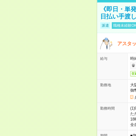
《即日・単発
日払い手渡
派遣
職種未経験O
アスタッ
時給
給与
交
大
勤務地
御
(1
勤務時間
た
18
全
■
期間