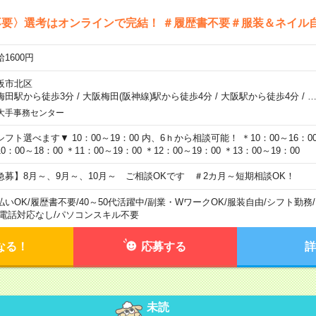
不要〉選考はオンラインで完結！ ＃履歴書不要＃服装＆ネイル
1600円
阪市北区
梅田駅から徒歩3分
/
大阪梅田(阪神線)駅から徒歩4分
/
大阪駅から徒歩4分
/
大手事務センター
シフト選べます▼ 10：00～19：00 内、6ｈから相談可能！ ＊10：00～16：00 
0：00～18：00 ＊11：00～19：00 ＊12：00～19：00 ＊13：00～19：00
急募】8月～、9月～、10月～ ご相談OKです ＃2カ月～短期相談OK！
払いOK
/
履歴書不要
/
40～50代活躍中
/
副業・WワークOK
/
服装自由
/
シフト勤務
/
電話対応なし
/
パソコンスキル不要
なる！
応募する
詳
未読