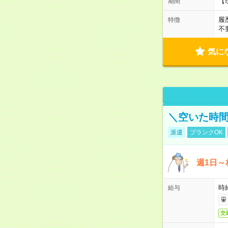
【
期間
履
特徴
不
気に
＼空いた時間
派遣
ブランクOK
週1日～
時
給与
交