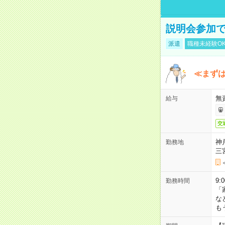
説明会参加で
派遣
職種未経験O
≪まずは
無
給与
交
神
勤務地
三
9:
勤務時間
「
な
も