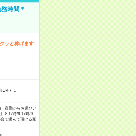
勤務時間＊
サクッと稼げます
歩1分
/
…
日勤・夕勤・夜勤からお選びい
7時/9-17時/9-
自身のご都合で選んで頂ける完
迎