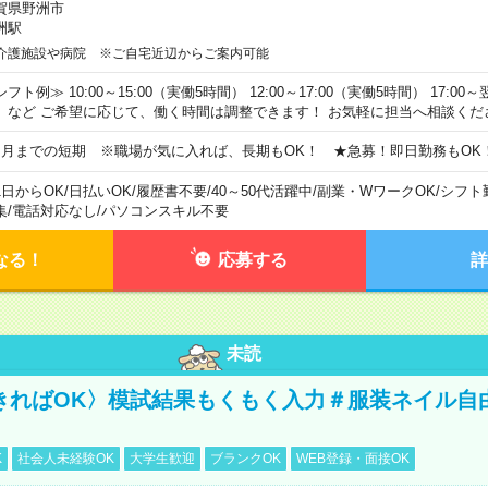
賀県野洲市
洲駅
介護施設や病院 ※ご自宅近辺からご案内可能
フト例≫ 10:00～15:00（実働5時間） 12:00～17:00（実働5時間） 17:00～
）など ご希望に応じて、働く時間は調整できます！ お気軽に担当へ相談くだ
ヵ月までの短期 ※職場が気に入れば、長期もOK！ ★急募！即日勤務もOK
1日からOK
/
日払いOK
/
履歴書不要
/
40～50代活躍中
/
副業・WワークOK
/
シフト
集
/
電話対応なし
/
パソコンスキル不要
なる！
応募する
詳
未読
きればOK〉模試結果もくもく入力＃服装ネイル自
K
社会人未経験OK
大学生歓迎
ブランクOK
WEB登録・面接OK