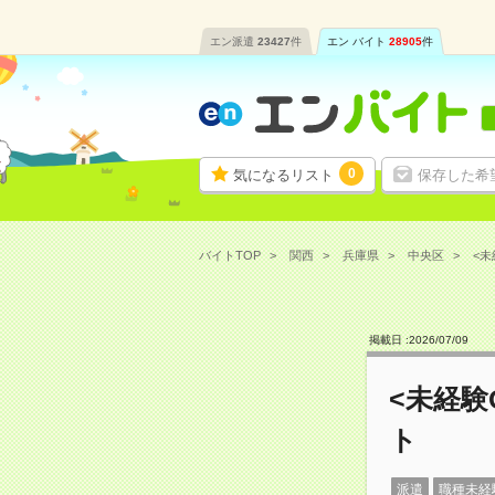
エン派遣
23427
件
エン バイト
28905
件
0
気になるリスト
保存した希
バイトTOP
関西
兵庫県
中央区
<未
掲載日 :
2026
/
07
/
09
<未経験
ト
派遣
職種未経