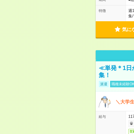
週
特徴
集
/
気に
≪単発＊1日
集！
派遣
職種未経験O
＼大学生
11
給与
交