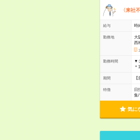
〈来社
時給
給与
大
勤務地
西
▼
勤務時間
＊1
【
期間
日
特徴
集
/
気に