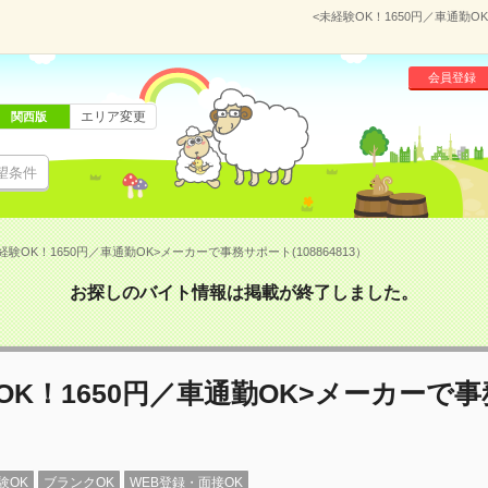
<未経験OK！1650円／車通勤O
会員登録
エリア変更
関西版
望条件
経験OK！1650円／車通勤OK>メーカーで事務サポート(108864813）
お探しのバイト情報は掲載が終了しました。
OK！1650円／車通勤OK>メーカーで
験OK
ブランクOK
WEB登録・面接OK