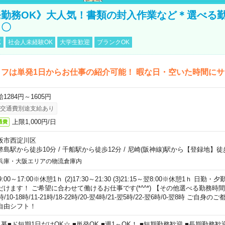
勤務OK》大人気！書類の封入作業など＊選べる
し〇
K
社会人未経験OK
大学生歓迎
ブランクOK
フは単発1日からお仕事の紹介可能！ 暇な日・空いた時間に
1284円～1605円
交通費別途支給あり
上限1,000円/日
通費
阪市西淀川区
幣島駅から徒歩10分
/
千船駅から徒歩12分
/
尼崎(阪神線)駅から【登録地】徒
兵庫・大阪エリアの物流倉庫内
)9:00～17:00※休憩1ｈ (2)17:30～21:30 (3)21:15～翌8:00※休憩1ｈ 
だけます！ ご希望に合わせて働けるお仕事です(*^^*) 【その他選べる勤務時間】 8-1
時/10-18時/11-21時/18-22時/20-翌4時/21-翌5時/22-翌6時/0-翌8時 ご
自由シフト！
急募■ド短期1日だけOK☆ ■単発OK ■週1～OK！ ■短期勤務歓迎 ■長期勤務歓