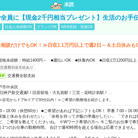
未読
全員に【現金2千円相当プレゼント】生活のお手
K
社会人未経験OK
ブランクOK
WEB登録・面接OK
相談だけでもOK！≫日収1.1万円以上で週2日～＆土日休みも
資格未経験：時給1400円～ ■週払いOK ■扶養内OK ■日収1万1200円以上
交通費別途支給あり
交通費全額支給
通費
戸市中央区
宮(神戸新交通)駅
/
旧居留地・大丸前駅
/
三宮・花時計前駅
/
…
≪自宅からドアtoドアで30分以内！≫ご希望の勤務地を紹介します。
00～18:00（休憩60分） ■ご希望があれば下記シフトもOK！ 早番 7:00～16:00 遅
家族と休みを合わせたい」 「余裕を持って夕飯の準備がしたい」 「できれば
ど、ご希望を教えてくださいね。 ※Wワーク希望の方へ 今ご覧のお仕事で希
う1つのお仕事の勤務時間。 合計で週40時間を超える場合は応募できません。