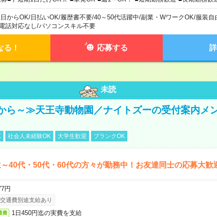
1日からOK
/
日払いOK
/
履歴書不要
/
40～50代活躍中
/
副業・WワークOK
/
服装自
電話対応なし
/
パソコンスキル不要
なる！
応募する
詳
未読
から～≫天王寺動物園／ナイトズーの受付案内メ
K
社会人未経験OK
大学生歓迎
ブランクOK
～40代・50代・60代の方々が勤務中！お友達同士の応募大歓
77円
交通費別途支給あり
1日450円迄の実費を支給
通費