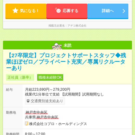
気になる！
応募する
詳細へ
掲載元企業名
アデコ株式会社
未読
【27卒限定】プロジェクトサポートスタッフ◆残
業ほぼゼロ／プライベート充実／専属リクルータ
ーあり
正社員（新卒）
職種未経験OK
月給223,690円～279,200円
給与
残業代1分単位で支給 【試用期間】試用期間なし
交通費別途支給あり
神戸市中央区
勤務地
兵庫県
神戸市中央区
株式会社コプロ・ホールディングス
8:00～17:00
勤務時間