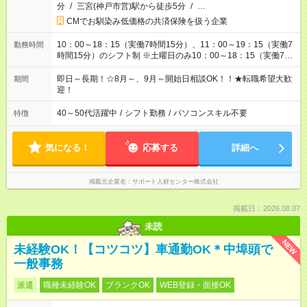
分
/
三宮(神戸市営)駅から徒歩5分
/
…
CMでお馴染み低価格の共済保険を扱う企業
10：00～18：15（実働7時間15分）、11：00～19：15（実働7
勤務時間
時間15分）のシフト制 ※土曜日のみ10：00～18：15（実働7時
間15分） ☆11：00～のシフトは4週に1週間回ってきます。3週
間は10：00～となります。
即日～長期！☆8月～、9月～開始日相談OK！！★転職希望大歓
期間
迎！
40～50代活躍中
/
シフト勤務
/
パソコンスキル不要
特徴
気になる！
応募する
詳細へ
掲載元企業名
サポート人材センター株式会社
掲載日：2026.08.07
未読
NEW
未経験OK！【コツコツ】車通勤OK＊中埠頭で
一般事務
派遣
職種未経験OK
ブランクOK
WEB登録・面接OK