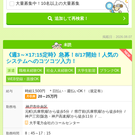
大量募集中！10名以上の大量募集
追加して再検索！
掲載日：2026.08.07
未読
NEW
《週3～×17:15定時》急募！8/17開始！人気の
システムへのコツコツ入力！
派遣
職種未経験OK
社会人未経験OK
大学生歓迎
ブランクOK
WEB登録・面接OK
時給1,500円 ＊日払い・週払いOK！（規定有）
給与
20～25万円
月収例
神戸市中央区
勤務地
元町(兵庫県)駅から徒歩5分
/
県庁前(兵庫県)駅から徒歩8分
/
神戸三宮(阪急・神戸高速)駅から徒歩11分
/
…
大手電力会社のコールセンター
8：45～17：15
勤務時間