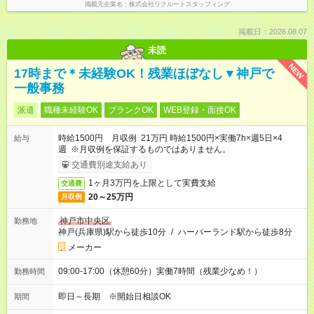
掲載元企業名
株式会社リクルートスタッフィング
掲載日：2026.08.07
未読
NEW
17時まで＊未経験OK！残業ほぼなし▼神戸で
一般事務
派遣
職種未経験OK
ブランクOK
WEB登録・面接OK
時給1500円 月収例 21万円 時給1500円×実働7h×週5日×4
給与
週 ※月収例を保証するものではありません。
交通費別途支給あり
1ヶ月3万円を上限として実費支給
交通費
20～25万円
月収例
神戸市中央区
勤務地
神戸(兵庫県)駅から徒歩10分
/
ハーバーランド駅から徒歩8分
メーカー
09:00-17:00（休憩60分）実働7時間（残業少なめ！）
勤務時間
即日～長期 ※開始日相談OK
期間