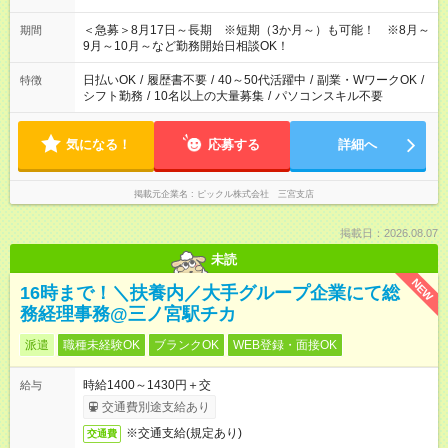
＜急募＞8月17日～長期 ※短期（3か月～）も可能！ ※8月～
期間
9月～10月～など勤務開始日相談OK！
日払いOK
/
履歴書不要
/
40～50代活躍中
/
副業・WワークOK
/
特徴
シフト勤務
/
10名以上の大量募集
/
パソコンスキル不要
気になる！
応募する
詳細へ
掲載元企業名
ピックル株式会社 三宮支店
掲載日：2026.08.07
未読
NEW
16時まで！＼扶養内／大手グループ企業にて総
務経理事務@三ノ宮駅チカ
派遣
職種未経験OK
ブランクOK
WEB登録・面接OK
時給1400～1430円＋交
給与
交通費別途支給あり
※交通支給(規定あり)
交通費