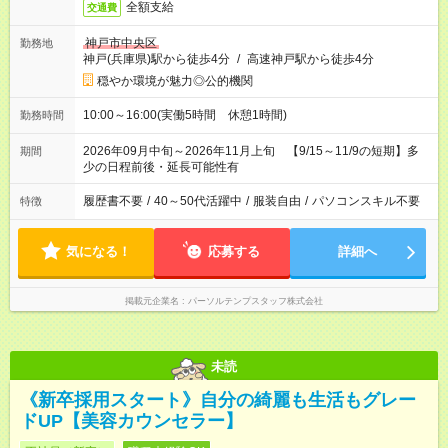
全額支給
交通費
神戸市中央区
勤務地
神戸(兵庫県)駅から徒歩4分
/
高速神戸駅から徒歩4分
穏やか環境が魅力◎公的機関
10:00～16:00(実働5時間 休憩1時間)
勤務時間
2026年09月中旬～2026年11月上旬 【9/15～11/9の短期】多
期間
少の日程前後・延長可能性有
履歴書不要
/
40～50代活躍中
/
服装自由
/
パソコンスキル不要
特徴
気になる！
応募する
詳細へ
掲載元企業名
パーソルテンプスタッフ株式会社
未読
《新卒採用スタート》自分の綺麗も生活もグレー
ドUP【美容カウンセラー】