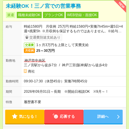
NEW
未経験OK！三ノ宮での営業事務
派遣
職種未経験OK
ブランクOK
WEB登録・面接OK
時給1580円 月収例 25万円 時給1580円×実働7h45m×週5日×4
給与
週+残業5h ※月収例を保証するものではありません。※給与即受
取りサービス利用可（利用条件有）
交通費別途支給あり
1ヶ月3万円を上限として実費支給
交通費
25～30万円
月収例
神戸市中央区
勤務地
三ノ宮駅から徒歩7分
/
神戸三宮(阪神)駅から徒歩4分
商社
09:00-17:30（休憩45分）実働7時間45分
勤務時間
2026年09月01日～長期 ※開始日相談OK ※9月～！
期間
履歴書不要
特徴
気になる！
応募する
詳細へ