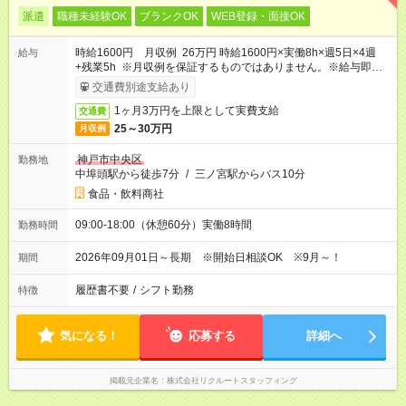
派遣
職種未経験OK
ブランクOK
WEB登録・面接OK
時給1600円 月収例 26万円 時給1600円×実働8h×週5日×4週
給与
+残業5h ※月収例を保証するものではありません。※給与即受取
りサービス利用可（利用条件有）
交通費別途支給あり
1ヶ月3万円を上限として実費支給
交通費
25～30万円
月収例
神戸市中央区
勤務地
中埠頭駅から徒歩7分
/
三ノ宮駅からバス10分
食品・飲料商社
09:00-18:00（休憩60分）実働8時間
勤務時間
2026年09月01日～長期 ※開始日相談OK ※9月～！
期間
履歴書不要
/
シフト勤務
特徴
気になる！
応募する
詳細へ
掲載元企業名
株式会社リクルートスタッフィング