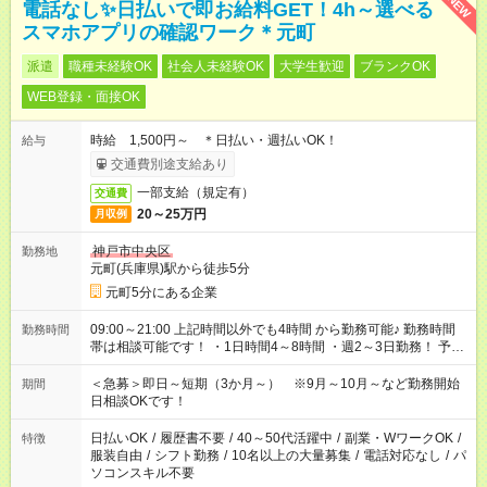
NEW
電話なし✨日払いで即お給料GET！4h～選べる
スマホアプリの確認ワーク＊元町
派遣
職種未経験OK
社会人未経験OK
大学生歓迎
ブランクOK
WEB登録・面接OK
時給 1,500円～ ＊日払い・週払いOK！
給与
交通費別途支給あり
一部支給（規定有）
交通費
20～25万円
月収例
神戸市中央区
勤務地
元町(兵庫県)駅から徒歩5分
元町5分にある企業
09:00～21:00 上記時間以外でも4時間 から勤務可能♪ 勤務時間
勤務時間
帯は相談可能です！ ・1日時間4～8時間 ・週2～3日勤務！ 予定
のない日だけの勤務もOK☆ 未経験でも始められる高時給のお仕
事も多数！ ※お仕事により異なります。
＜急募＞即日～短期（3か月～） ※9月～10月～など勤務開始
期間
日相談OKです！
日払いOK
/
履歴書不要
/
40～50代活躍中
/
副業・WワークOK
/
特徴
服装自由
/
シフト勤務
/
10名以上の大量募集
/
電話対応なし
/
パ
ソコンスキル不要