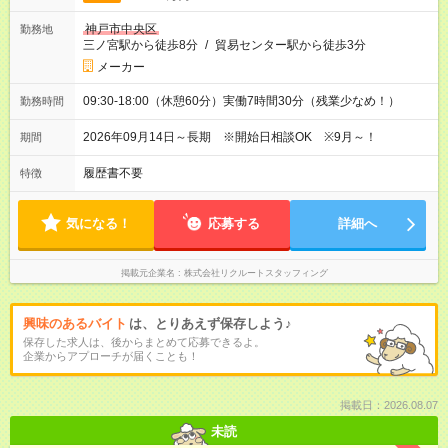
神戸市中央区
勤務地
三ノ宮駅から徒歩8分
/
貿易センター駅から徒歩3分
メーカー
09:30-18:00（休憩60分）実働7時間30分（残業少なめ！）
勤務時間
2026年09月14日～長期 ※開始日相談OK ※9月～！
期間
履歴書不要
特徴
気になる！
応募する
詳細へ
掲載元企業名
株式会社リクルートスタッフィング
興味のあるバイト
は、とりあえず保存しよう♪
保存した求人は、後からまとめて応募できるよ。
企業からアプローチが届くことも！
掲載日：2026.08.07
未読