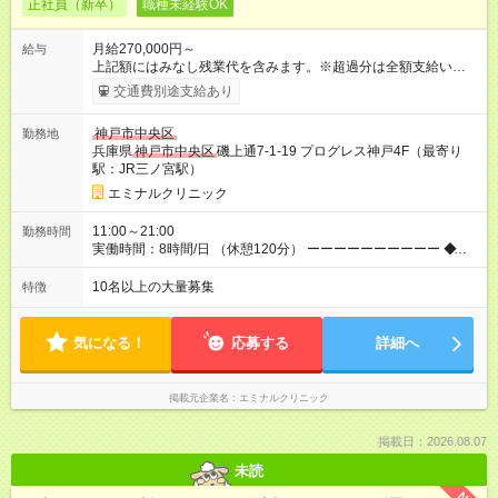
正社員（新卒）
職種未経験OK
月給270,000円～
給与
上記額にはみなし残業代を含みます。※超過分は全額支給いたし
ます。 みなし残業代 36,700円／月 みなし残業時間 23時間／月
交通費別途支給あり
◆インセンティブを支給◆ 頑張りに応じて、インセンティブ（業
績賞与）として成果を還元しています。仕事のコツを掴んで、
神戸市中央区
勤務地
【年収800万円】を記録している先輩社員も在籍しています。
兵庫県
神戸市中央区
磯上通7-1-19 プログレス神戸4F（最寄り
【試用期間】試用期間あり 試用期間の長さ：6ヶ月 ※ 雇用形態
駅：JR三ノ宮駅）
と給与に、本採用時と異なる部分があります。 雇用形態：中途
採用（契約社員） 給与：月給 260,000円以上 上記額にはみなし
エミナルクリニック
残業代を含みます。※超過分は全額支給いたします。 みなし残
業代 35,400円／月 みなし残業時間 23時間／月
11:00～21:00
勤務時間
実働時間：8時間/日 （休憩120分） ーーーーーーーーーー ◆残
業少なめ＆通勤も楽々◆ ーーーーーーーーーー 始業時間は11時
とゆっくりなので、通勤ラッシュの中出社する大変さはありま
10名以上の大量募集
特徴
せん。また、完全予約制なので、想定外の残業なし◎無理なく私
生活との両立が叶います。
気になる！
応募する
詳細へ
掲載元企業名
エミナルクリニック
掲載日：2026.08.07
未読