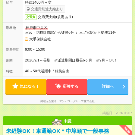
時給1400円＋交
給与
交通費別途支給あり
交通費支給(規定あり)
交通費
神戸市中央区
勤務地
三宮・花時計前駅から徒歩6分
/
三ノ宮駅から徒歩11分
大手保険会社
9:00～15:00
勤務時間
2026/9/1～長期 ※派遣期間は最長6ヶ月 ※9月～OK！
期間
40～50代活躍中
/
服装自由
特徴
気になる！
応募する
詳細へ
掲載元企業名
マンパワーグループ株式会社
掲載日：2026.08.07
未読
NEW
未経験OK！車通勤OK＊中埠頭で一般事務