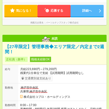
気になる！
応募する
詳細へ
掲載元企業名
パーソルテンプスタッフ株式会社
未読
【27卒限定】管理事務◆エリア限定／内定まで2週
間！
正社員（新卒）
職種未経験OK
月給223,690円～279,200円
給与
残業代1分単位で支給 【試用期間】試用期間なし
交通費別途支給あり
神戸市中央区
勤務地
兵庫県
神戸市中央区
株式会社コプロ・ホールディングス
8:00～17:00
勤務時間