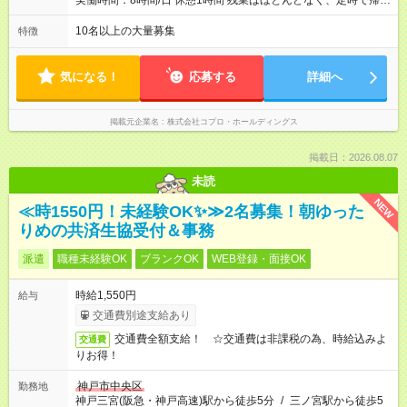
実働時間：8時間/日 休憩1時間 残業はほとんどなく、定時で帰れ
る日が多い働き方です。 毎日の業務は進捗管理や事務が中心な
ので、 「今日やるべき仕事」が終われば、自然と区切りをつけ
10名以上の大量募集
特徴
やすいのが特長。 突発的な対応も少なく、無理をさせない働き
方を大切にしています。
気になる！
応募する
詳細へ
掲載元企業名
株式会社コプロ・ホールディングス
掲載日：2026.08.07
未読
NEW
≪時1550円！未経験OK✨≫2名募集！朝ゆった
りめの共済生協受付＆事務
派遣
職種未経験OK
ブランクOK
WEB登録・面接OK
時給1,550円
給与
交通費別途支給あり
交通費全額支給！ ☆交通費は非課税の為、時給込みよ
交通費
りお得！
神戸市中央区
勤務地
神戸三宮(阪急・神戸高速)駅から徒歩5分
/
三ノ宮駅から徒歩5