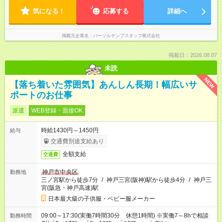
気になる！
応募する
詳細へ
掲載元企業名
パーソルテンプスタッフ株式会社
掲載日：2026.08.07
未読
NEW
【落ち着いた雰囲気】あんしん長期！幅広いサ
ポートのお仕事
派遣
WEB登録・面接OK
時給1430円～1450円
給与
交通費別途支給あり
全額支給
交通費
神戸市中央区
勤務地
三ノ宮駅から徒歩7分
/
神戸三宮(阪神)駅から徒歩4分
/
神戸三
宮(阪急・神戸高速)駅
日本最大級の子供服・ベビー服メーカー
09:00～17:30(実働7時間30分 休憩1時間) ※実働7～8hで相談
勤務時間