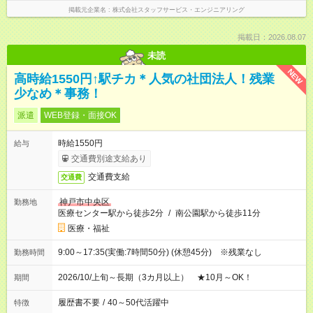
掲載元企業名
株式会社スタッフサービス・エンジニアリング
掲載日：2026.08.07
未読
NEW
高時給1550円↑駅チカ＊人気の社団法人！残業
少なめ＊事務！
派遣
WEB登録・面接OK
時給1550円
給与
交通費別途支給あり
交通費支給
交通費
神戸市中央区
勤務地
医療センター駅から徒歩2分
/
南公園駅から徒歩11分
医療・福祉
9:00～17:35(実働:7時間50分) (休憩45分) ※残業なし
勤務時間
2026/10/上旬～長期（3カ月以上） ★10月～OK！
期間
履歴書不要
/
40～50代活躍中
特徴