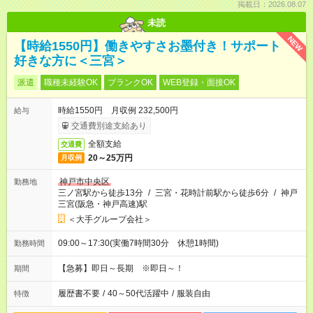
掲載日：2026.08.07
未読
NEW
【時給1550円】働きやすさお墨付き！サポート
好きな方に＜三宮＞
派遣
職種未経験OK
ブランクOK
WEB登録・面接OK
時給1550円 月収例 232,500円
給与
交通費別途支給あり
全額支給
交通費
20～25万円
月収例
神戸市中央区
勤務地
三ノ宮駅から徒歩13分
/
三宮・花時計前駅から徒歩6分
/
神戸
三宮(阪急・神戸高速)駅
＜大手グループ会社＞
09:00～17:30(実働7時間30分 休憩1時間)
勤務時間
【急募】即日～長期 ※即日～！
期間
履歴書不要
/
40～50代活躍中
/
服装自由
特徴