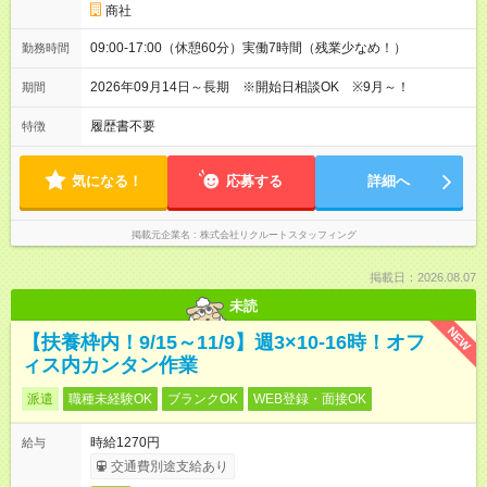
商社
09:00-17:00（休憩60分）実働7時間（残業少なめ！）
勤務時間
2026年09月14日～長期 ※開始日相談OK ※9月～！
期間
履歴書不要
特徴
気になる！
応募する
詳細へ
掲載元企業名
株式会社リクルートスタッフィング
掲載日：2026.08.07
未読
NEW
【扶養枠内！9/15～11/9】週3×10-16時！オフ
ィス内カンタン作業
派遣
職種未経験OK
ブランクOK
WEB登録・面接OK
時給1270円
給与
交通費別途支給あり