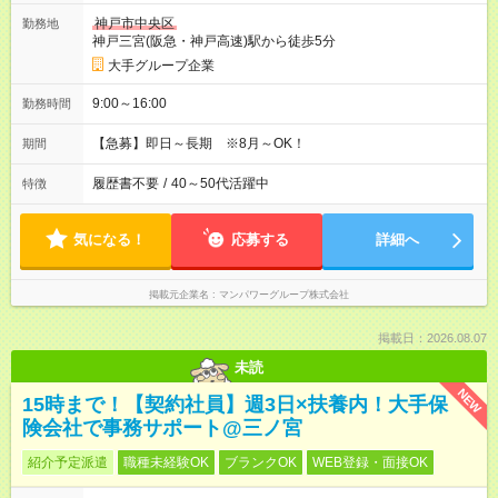
神戸市中央区
勤務地
神戸三宮(阪急・神戸高速)駅から徒歩5分
大手グループ企業
9:00～16:00
勤務時間
【急募】即日～長期 ※8月～OK！
期間
履歴書不要
/
40～50代活躍中
特徴
気になる！
応募する
詳細へ
掲載元企業名
マンパワーグループ株式会社
掲載日：2026.08.07
未読
NEW
15時まで！【契約社員】週3日×扶養内！大手保
険会社で事務サポート@三ノ宮
紹介予定派遣
職種未経験OK
ブランクOK
WEB登録・面接OK