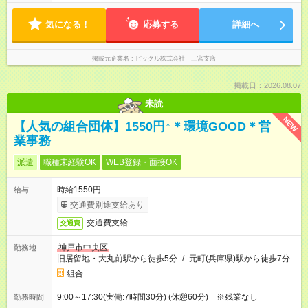
気になる！
応募する
詳細へ
掲載元企業名
ピックル株式会社 三宮支店
掲載日：2026.08.07
未読
NEW
【人気の組合団体】1550円↑＊環境GOOD＊営
業事務
派遣
職種未経験OK
WEB登録・面接OK
時給1550円
給与
交通費別途支給あり
交通費支給
交通費
神戸市中央区
勤務地
旧居留地・大丸前駅から徒歩5分
/
元町(兵庫県)駅から徒歩7分
組合
9:00～17:30(実働:7時間30分) (休憩60分) ※残業なし
勤務時間