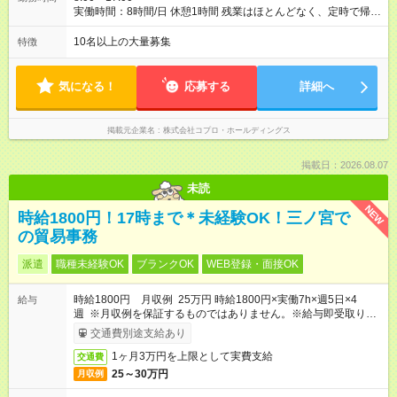
実働時間：8時間/日 休憩1時間 残業はほとんどなく、定時で帰れ
る日が多い働き方です。 毎日の業務は進捗管理や事務が中心な
ので、 「今日やるべき仕事」が終われば、自然と区切りをつけ
10名以上の大量募集
特徴
やすいのが特長。 突発的な対応も少なく、無理をさせない働き
方を大切にしています。
気になる！
応募する
詳細へ
掲載元企業名
株式会社コプロ・ホールディングス
掲載日：2026.08.07
未読
NEW
時給1800円！17時まで＊未経験OK！三ノ宮で
の貿易事務
派遣
職種未経験OK
ブランクOK
WEB登録・面接OK
時給1800円 月収例 25万円 時給1800円×実働7h×週5日×4
給与
週 ※月収例を保証するものではありません。※給与即受取りサ
ービス利用可（利用条件有）
交通費別途支給あり
1ヶ月3万円を上限として実費支給
交通費
25～30万円
月収例