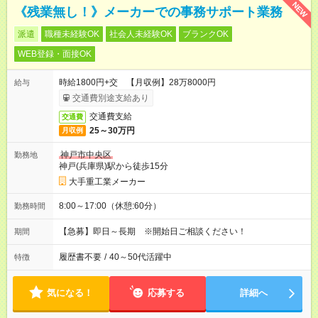
NEW
《残業無し！》メーカーでの事務サポート業務
派遣
職種未経験OK
社会人未経験OK
ブランクOK
WEB登録・面接OK
時給1800円+交 【月収例】28万8000円
給与
交通費別途支給あり
交通費支給
交通費
25～30万円
月収例
神戸市中央区
勤務地
神戸(兵庫県)駅から徒歩15分
大手重工業メーカー
8:00～17:00（休憩:60分）
勤務時間
【急募】即日～長期 ※開始日ご相談ください！
期間
履歴書不要
/
40～50代活躍中
特徴
気になる！
応募する
詳細へ