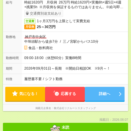
時給1620円 月収例 26万円 時給1620円×実働8h×週5日×4週
給与
+残業5h ※月収例を保証するものではありません。※給与即受取
りサービス利用可（利用条件有）
交通費別途支給あり
1ヶ月3万円を上限として実費支給
交通費
25～30万円
月収例
神戸市中央区
勤務地
中埠頭駅から徒歩7分
/
三ノ宮駅からバス10分
食品・飲料商社
09:00-18:00（休憩60分）実働8時間
勤務時間
2026年09月01日～長期 ※開始日相談OK ※9月～！
期間
履歴書不要
/
シフト勤務
特徴
気になる！
応募する
詳細へ
掲載元企業名
株式会社リクルートスタッフィング
掲載日：2026.08.07
未読