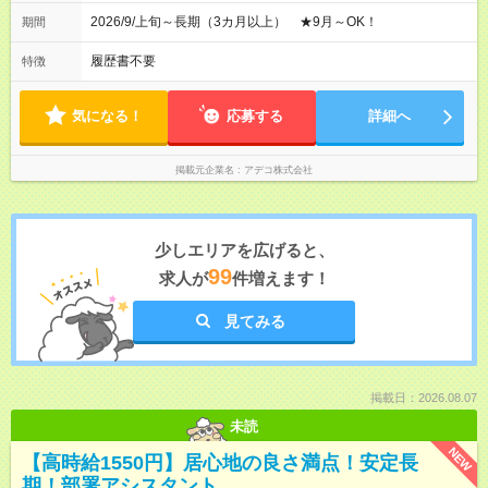
2026/9/上旬～長期（3カ月以上） ★9月～OK！
期間
履歴書不要
特徴
気になる！
応募する
詳細へ
掲載元企業名
アデコ株式会社
少しエリアを広げると、
99
求人が
件増えます！
見てみる
掲載日：2026.08.07
未読
NEW
【高時給1550円】居心地の良さ満点！安定長
期！部署アシスタント