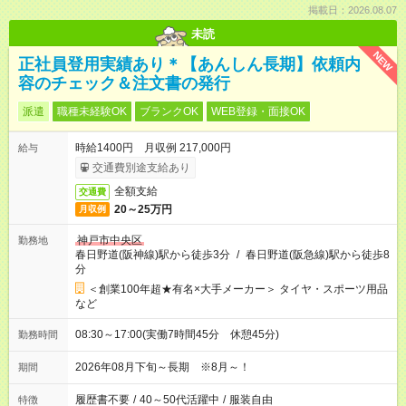
掲載日：2026.08.07
未読
NEW
正社員登用実績あり＊【あんしん長期】依頼内
容のチェック＆注文書の発行
派遣
職種未経験OK
ブランクOK
WEB登録・面接OK
時給1400円 月収例 217,000円
給与
交通費別途支給あり
全額支給
交通費
20～25万円
月収例
神戸市中央区
勤務地
春日野道(阪神線)駅から徒歩3分
/
春日野道(阪急線)駅から徒歩8
分
＜創業100年超★有名×大手メーカー＞ タイヤ・スポーツ用品
など
08:30～17:00(実働7時間45分 休憩45分)
勤務時間
2026年08月下旬～長期 ※8月～！
期間
履歴書不要
/
40～50代活躍中
/
服装自由
特徴