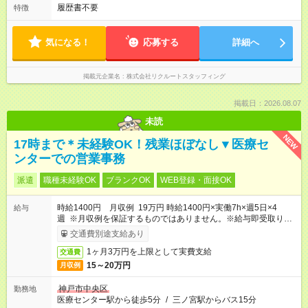
履歴書不要
特徴
気になる！
応募する
詳細へ
掲載元企業名
株式会社リクルートスタッフィング
掲載日：2026.08.07
未読
NEW
17時まで＊未経験OK！残業ほぼなし▼医療セ
ンターでの営業事務
派遣
職種未経験OK
ブランクOK
WEB登録・面接OK
時給1400円 月収例 19万円 時給1400円×実働7h×週5日×4
給与
週 ※月収例を保証するものではありません。※給与即受取りサ
ービス利用可（利用条件有）
交通費別途支給あり
1ヶ月3万円を上限として実費支給
交通費
15～20万円
月収例
神戸市中央区
勤務地
医療センター駅から徒歩5分
/
三ノ宮駅からバス15分