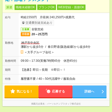
派遣
職種未経験OK
ブランクOK
WEB登録・面接OK
時給1550円 月収例 240,250円+残業代
給与
交通費別途支給あり
全額支給
交通費
20～25万円
月収例
神戸市中央区
勤務地
灘駅から徒歩5分
/
春日野道(阪急線)駅から徒歩8分
＜大手グループ会社＞
09:00～17:30(実働7時間45分 休憩45分)
勤務時間
【急募】即日～長期 ※即日～！
期間
履歴書不要
/
40～50代活躍中
/
服装自由
特徴
気になる！
応募する
詳細へ
掲載元企業名
パーソルテンプスタッフ株式会社