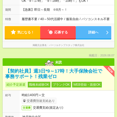
OK「9～17時」「9～18時」「10時～」もOK！
【急募】即日～長期 ※8月～！
期間
履歴書不要
/
40～50代活躍中
/
服装自由
/
パソコンスキル不要
特徴
気になる！
応募する
詳細へ
掲載元企業名
パーソルテンプスタッフ株式会社
掲載日：2026.08.07
未読
NEW
【契約社員】週3日*9～17時！大手保険会社で
事務サポート！残業ゼロ
紹介予定派遣
職種未経験OK
ブランクOK
WEB登録・面接OK
時給1400円＋交
給与
交通費別途支給あり
交通費支給(規定あり)
交通費