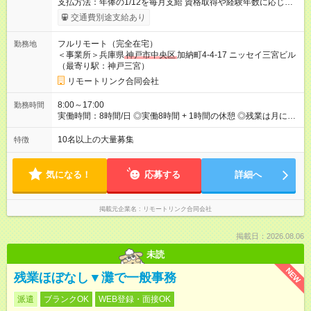
支払方法：年俸の1/12を毎月支給 資格取得や経験年数に応じ
て、給与は上がっていきます。 自分の頑張りが給与に反映され
交通費別途支給あり
ます。 【試用期間】試用期間なし
フルリモート（完全在宅）
勤務地
＜事業所＞兵庫県
神戸市中央区
加納町4-4-17 ニッセイ三宮ビル
（最寄り駅：神戸三宮）
リモートリンク合同会社
8:00～17:00
勤務時間
実働時間：8時間/日 ◎実働8時間 + 1時間の休憩 ◎残業は月に
15h以内です ◎8:00-17:00もしくは9:00-18:00で働いていただき
ます。
10名以上の大量募集
特徴
気になる！
応募する
詳細へ
掲載元企業名
リモートリンク合同会社
掲載日：2026.08.06
未読
NEW
残業ほぼなし▼灘で一般事務
派遣
ブランクOK
WEB登録・面接OK