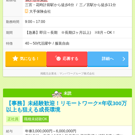
神戸市中央区
勤務地
三宮・花時計前駅から徒歩6分
/
三ノ宮駅から徒歩11分
大手保険会社
9:00～17:00
勤務時間
【急募】即日～長期 ※長期(2ヶ月以上) ※8月～OK！
期間
40～50代活躍中
/
服装自由
特徴
気になる！
応募する
詳細へ
掲載元企業名
マンパワーグループ株式会社
未読
【事務】未経験歓迎！リモートワーク×年収300万
以上も狙える成長環境
正社員
職種未経験OK
年俸3,000,000円～6,000,000円
給与