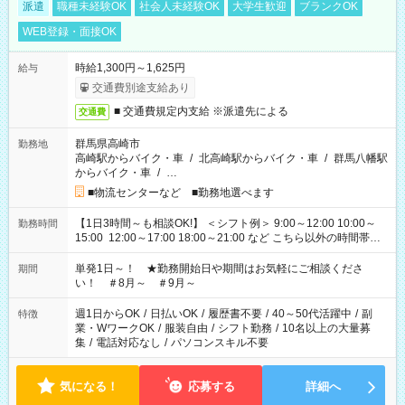
派遣
職種未経験OK
社会人未経験OK
大学生歓迎
ブランクOK
WEB登録・面接OK
時給1,300円～1,625円
給与
交通費別途支給あり
■ 交通費規定内支給 ※派遣先による
交通費
群馬県高崎市
勤務地
高崎駅からバイク・車
/
北高崎駅からバイク・車
/
群馬八幡駅
からバイク・車
/
…
■物流センターなど ■勤務地選べます
【1日3時間～も相談OK!】 ＜シフト例＞ 9:00～12:00 10:00～
勤務時間
15:00 12:00～17:00 18:00～21:00 など こちら以外の時間帯も
お気軽にご相談ください！
単発1日～！ ★勤務開始日や期間はお気軽にご相談くださ
期間
い！ ＃8月～ ＃9月～
週1日からOK
/
日払いOK
/
履歴書不要
/
40～50代活躍中
/
副
特徴
業・WワークOK
/
服装自由
/
シフト勤務
/
10名以上の大量募
集
/
電話対応なし
/
パソコンスキル不要
気になる！
応募する
詳細へ