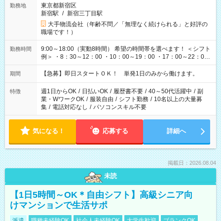
東京都新宿区
勤務地
新宿駅
/
新宿三丁目駅
大手物流会社（年齢不問／「無理なく続けられる」と好評の
職場です！）
9:00～18:00（実動8時間） 希望の時間帯を選べます！ ＜シフト
勤務時間
例＞ ・8：30～12：00 ・10：00～19：00 ・17：00～22：00
・13：00～22：00 ・22：00～翌6：00 など
【急募】即日スタートＯＫ！ 単発1日のみから働けます。
期間
週1日からOK
/
日払いOK
/
履歴書不要
/
40～50代活躍中
/
副
特徴
業・WワークOK
/
服装自由
/
シフト勤務
/
10名以上の大量募
集
/
電話対応なし
/
パソコンスキル不要
気になる！
応募する
詳細へ
掲載日：2026.08.04
未読
【1日5時間～OK＊自由シフト】高級シニア向
けマンションで生活サポ
派遣
職種未経験OK
社会人未経験OK
大学生歓迎
ブランクOK