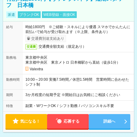
フ 日本橋
派遣
ブランクOK
WEB登録・面接OK
時給1800円 ※ご経験・スキルにより優遇 スマホでかんたんに
給与
前払いで給与が受け取れます（※上限、条件あり）
交通費別途支給あり
交通費全額支給（規定あり）
交通費
東京都中央区
勤務地
東京都中央区 東京メトロ 日本橋駅から直結（徒歩1分）
Valextra
10:00～20:00 実働7.5時間／休憩1.5時間 営業時間に合わせた
勤務時間
シフト制
3か月程度の短期予定 ※開始日はお気軽にご相談ください
期間
副業・WワークOK
/
シフト勤務
/
パソコンスキル不要
特徴
気になる！
応募する
詳細へ