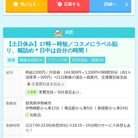
気になる！
応募する
詳細へ
未読
【土日休み】17時～時短／コスメにラベル貼
り、箱詰め＊日中は自分の時間！
派遣
職種未経験OK
ブランクOK
WEB登録・面接OK
時給1200円／月収例：144,900円＝1,200円×5時間30分（内1ｈ
給与
深夜帯＋300円）×21日勤務の場合＋残業代、交通費別途支給
交通費別途支給あり
実費支給／当社規定あり。
交通費
群馬県伊勢崎市
勤務地
伊勢崎駅から車12分
/
剛志駅から車5分
/
駒形駅から車24分
化粧品
(1)17:00-23:00(休憩30分) ※18:15～10分間のサービス休憩もあ
勤務時間
り！