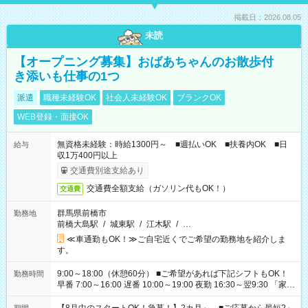
掲載日：2026.08.05
未読
【オープニング募集】おばあちゃんのお散歩付
き添いも仕事の1つ
派遣
職種未経験OK
社会人未経験OK
ブランクOK
WEB登録・面接OK
無資格未経験：時給1300円～ ■週払いOK ■扶養内OK ■日
給与
収1万400円以上
交通費別途支給あり
交通費全額支給（ガソリン代もOK！）
交通費
群馬県前橋市
勤務地
前橋大島駅
/
城東駅
/
江木駅
/
…
≪車通勤もOK！≫ご自宅近くでご希望の勤務地を紹介しま
す。
9:00～18:00（休憩60分） ■ご希望があれば下記シフトもOK！
勤務時間
早番 7:00～16:00 遅番 10:00～19:00 夜勤 16:30～翌9:30 「家族
と休みを合わせたい」 「余裕を持って夕飯の準備がしたい」
「できれば残業はしたくない」 など、ご希望を教えてください