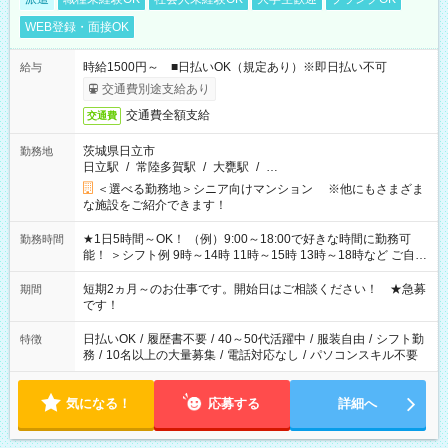
WEB登録・面接OK
時給1500円～ ■日払いOK（規定あり）※即日払い不可
給与
交通費別途支給あり
交通費全額支給
交通費
茨城県日立市
勤務地
日立駅
/
常陸多賀駅
/
大甕駅
/
…
＜選べる勤務地＞シニア向けマンション ※他にもさまざま
な施設をご紹介できます！
★1日5時間～OK！ （例）9:00～18:00で好きな時間に勤務可
勤務時間
能！ ＞シフト例 9時～14時 11時～15時 13時～18時など ご自身
のご都合に合わせて勤務時間をご相談ください！ ★家庭の都合
でお休みや時間の調整が必要な場合も遠慮なくご相談くださ
短期2ヵ月～のお仕事です。開始日はご相談ください！ ★急募
期間
い。
です！
日払いOK
/
履歴書不要
/
40～50代活躍中
/
服装自由
/
シフト勤
特徴
務
/
10名以上の大量募集
/
電話対応なし
/
パソコンスキル不要
気になる！
応募する
詳細へ