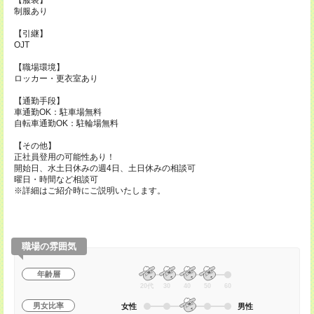
【服装】
制服あり
【引継】
OJT
【職場環境】
ロッカー・更衣室あり
【通勤手段】
車通勤OK：駐車場無料
自転車通勤OK：駐輪場無料
【その他】
正社員登用の可能性あり！
開始日、水土日休みの週4日、土日休みの相談可
曜日・時間など相談可
※詳細はご紹介時にご説明いたします。
職場の雰囲気
年齢層
20代
30
40
50
60
男女比率
女性
男性