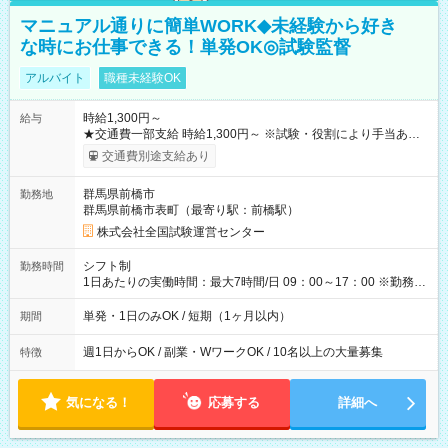
マニュアル通りに簡単WORK◆未経験から好き
な時にお仕事できる！単発OK◎試験監督
アルバイト
職種未経験OK
時給1,300円～
給与
★交通費一部支給 時給1,300円～ ※試験・役割により手当あり
※勤務回数により昇給あり 【即給（前払い）オプションあ
交通費別途支給あり
り！】 希望される場合、勤務から1週間ほどで給与の一部を受け
取れます。 ※手数料418円がかかります。 【過去試験日の収入
群馬県前橋市
勤務地
例】 ・河合塾模擬試験 8:30～17:30（休憩1時間） 時給1,300円
群馬県前橋市表町（最寄り駅：前橋駅）
×8時間＝日収10,400円＋交通費 ※当日の役割により時給＋100
円の場合あり ・国家試験 7:00～13:30（休憩なし） 時給1,300
株式会社全国試験運営センター
円（役割手当＋100円）×6時間＝日収8,400円＋交通費 【試用期
間】試用期間なし
シフト制
勤務時間
1日あたりの実働時間：最大7時間/日 09：00～17：00 ※勤務時
間は 試験により異なります。
単発・1日のみOK / 短期（1ヶ月以内）
期間
週1日からOK / 副業・WワークOK / 10名以上の大量募集
特徴
気になる！
応募する
詳細へ