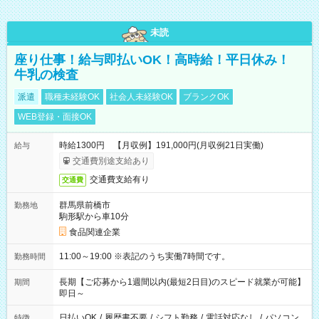
未読
座り仕事！給与即払いOK！高時給！平日休み！
牛乳の検査
派遣
職種未経験OK
社会人未経験OK
ブランクOK
WEB登録・面接OK
時給1300円 【月収例】191,000円(月収例21日実働)
給与
交通費別途支給あり
交通費支給有り
交通費
群馬県前橋市
勤務地
駒形駅から車10分
食品関連企業
11:00～19:00 ※表記のうち実働7時間です。
勤務時間
長期【ご応募から1週間以内(最短2日目)のスピード就業が可能】
期間
即日～
日払いOK
/
履歴書不要
/
シフト勤務
/
電話対応なし
/
パソコン
特徴