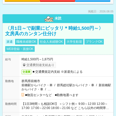
掲載日：2026.08.05
未読
〈月1日～で副業にピッタリ＊時給1,500円～〉
文房具のカンタン仕分け
派遣
職種未経験OK
社会人未経験OK
大学生歓迎
ブランクOK
WEB登録・面接OK
時給1,500円～1,875円
給与
交通費別途支給あり
■ 交通費規定内支給 ※派遣先による
交通費
群馬県前橋市
勤務地
前橋駅からバイク・車
/
群馬総社駅からバイク・車
/
新前橋駅
からバイク・車
/
…
■物流センターなど ■勤務地選べます
【1日3時間～も相談OK!】 ＜シフト例＞ 9:00～12:00 12:00～
勤務時間
17:00 17:00～22:00 18:00～21:00 など こちら以外の時間帯も
お気軽にご相談ください！