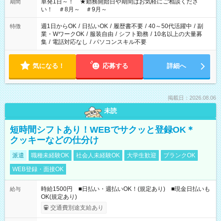
単発1日～！ ★勤務開始日や期間はお気軽にご相談くださ
期間
い！ ＃8月～ ＃9月～
週1日からOK
/
日払いOK
/
履歴書不要
/
40～50代活躍中
/
副
特徴
業・WワークOK
/
服装自由
/
シフト勤務
/
10名以上の大量募
集
/
電話対応なし
/
パソコンスキル不要
気になる！
応募する
詳細へ
掲載日：2026.08.06
未読
短時間シフトあり！WEBでサクッと登録OK＊
クッキーなどの仕分け
派遣
職種未経験OK
社会人未経験OK
大学生歓迎
ブランクOK
WEB登録・面接OK
時給1500円 ■日払い・週払いOK！(規定あり) ■現金日払いも
給与
OK(規定あり)
交通費別途支給あり