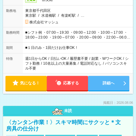
東京都千代田区
勤務地
東京駅
/
水道橋駅
/
有楽町駅
/
…
株式会社マッシュ
■シフト例 ・07:00～19:30 ・09:00～12:00 ・10:00～17:00 ・
勤務時間
18:00～23:00 ・19:00～07:00 ・20:00～09:00 ・22:00～06:00
etc ★最短で3時間で5,120円のお仕事から 15時間で2万円近く稼
げるお仕事も！ ご希望のお時間に合わせてご紹介！ ※シフトは
■１日のみ・1回だけお仕事OK！
期間
現場によって異なります。 ※勿論、休憩時間はあるのでご安心
ください！
週1日からOK
/
日払いOK
/
履歴書不要
/
副業・WワークOK
/
シ
特徴
フト勤務
/
10名以上の大量募集
/
電話対応なし
/
パソコンスキ
ル不要
気になる！
応募する
詳細へ
掲載日：2026.08.06
未読
〈カンタン作業！〉スキマ時間にサクッと＊文
房具の仕分け