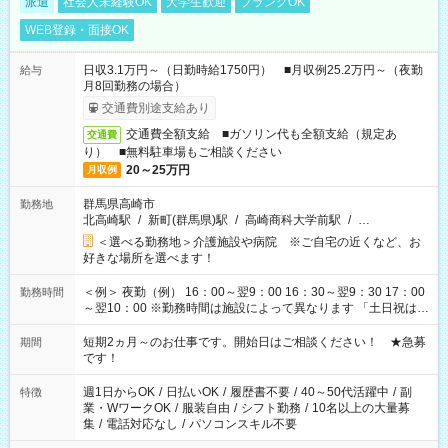
派遣
社会人未経験OK
大学生歓迎
ブランクOK
WEB登録・面接OK
日収3.1万円～（日勤時給1750円） ■月収例25.2万円～（夜勤
給与
月8回勤務の場合）
交通費別途支給あり
交通費全額支給 ■ガソリン代も全額支給（規定あ
交通費
り） ■無料駐車場もご相談ください
20～25万円
月収例
群馬県高崎市
勤務地
北高崎駅
/
新町(群馬県)駅
/
高崎商科大学前駅
/
…
＜選べる勤務地＞介護施設や病院 ※ご自宅の近くなど、お
好きな場所を選べます！
＜例＞ 夜勤（例） 16：00～翌9：00 16：30～翌9：30 17：00
勤務時間
～翌10：00 ※勤務時間は施設によって異なります 「土日祝は休
みたい」 「しっかり稼ぎたい」 「もう少し遅い時間から始めた
い」など ご希望にあったお仕事をご案内いたします。 ※未経験
短期2ヵ月～のお仕事です。開始日はご相談ください！ ★急募
期間
の方の場合は1～2ヶ月間は日中での仕事を経験いただき、 お
です！
仕事に慣れてからの夜勤になります。 ★家庭の都合でお休みが
必要な場合も遠慮なくご相談ください。
週1日からOK
/
日払いOK
/
履歴書不要
/
40～50代活躍中
/
副
特徴
業・WワークOK
/
服装自由
/
シフト勤務
/
10名以上の大量募
集
/
電話対応なし
/
パソコンスキル不要