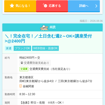
気になる！
応募する
詳細へ
掲載日：2026.08.06
未読
＼！完全在宅！／土日含む週2～OK<講座受付
>@2400円
派遣
ブランクOK
WEB登録・面接OK
時給2400円＋交
給与
交通費別途支給あり
交通費実費支給（当社規定あり）
交通費
東京都港区
勤務地
田町(東京都)駅から徒歩4分
/
三田(東京都)駅から徒歩7分
金融関連
8:30～12:30
勤務時間
【急募】即日～長期 ※8月～OK！
期間