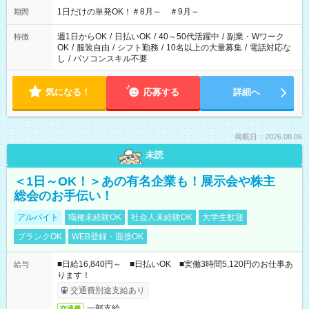
1日だけの単発OK！＃8月～ ＃9月～
期間
週1日からOK
/
日払いOK
/
40～50代活躍中
/
副業・Wワーク
特徴
OK
/
服装自由
/
シフト勤務
/
10名以上の大量募集
/
電話対応な
し
/
パソコンスキル不要
気になる！
応募する
詳細へ
掲載日：2026.08.06
未読
＜1日～OK！＞あの有名企業も！展示会や株主
総会のお手伝い！
アルバイト
職種未経験OK
社会人未経験OK
大学生歓迎
ブランクOK
WEB登録・面接OK
■日給16,840円～ ■日払いOK ■実働3時間5,120円のお仕事あ
給与
ります！
交通費別途支給あり
一部支給
交通費