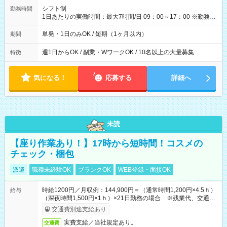
間】試用期間なし
シフト制
勤務時間
1日あたりの実働時間：最大7時間/日 09：00～17：00 ※勤務時
間は 試験により異なります。
単発・1日のみOK / 短期（1ヶ月以内）
期間
週1日からOK / 副業・WワークOK / 10名以上の大量募集
特徴
気になる！
応募する
詳細へ
未読
【座り作業あり！】17時から短時間！コスメの
チェック・梱包
派遣
職種未経験OK
ブランクOK
WEB登録・面接OK
時給1200円／月収例：144,900円＝（通常時間1,200円×4.5ｈ）
給与
（深夜時間1,500円×1ｈ）×21日勤務の場合 ※残業代、交通費
別途支給
交通費別途支給あり
実費支給／当社規定あり。
交通費