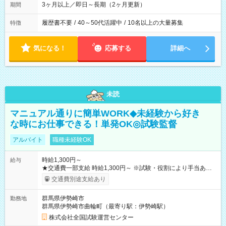
3ヶ月以上／即日～長期（2ヶ月更新）
期間
履歴書不要
/
40～50代活躍中
/
10名以上の大量募集
特徴
気になる！
応募する
詳細へ
未読
マニュアル通りに簡単WORK◆未経験から好き
な時にお仕事できる！単発OK◎試験監督
アルバイト
職種未経験OK
時給1,300円～
給与
★交通費一部支給 時給1,300円～ ※試験・役割により手当あり
※勤務回数により昇給あり 【即給（前払い）オプションあ
交通費別途支給あり
り！】 希望される場合、勤務から1週間ほどで給与の一部を受け
取れます。 ※手数料418円がかかります。 【過去試験日の収入
群馬県伊勢崎市
勤務地
例】 ・河合塾模擬試験 8:30～17:30（休憩1時間） 時給1,300円
群馬県伊勢崎市曲輪町（最寄り駅：伊勢崎駅）
×8時間＝日収10,400円＋交通費 ※当日の役割により時給＋100
円の場合あり ・国家試験 7:00～13:30（休憩なし） 時給1,300
株式会社全国試験運営センター
円（役割手当＋100円）×6時間＝日収8,400円＋交通費 【試用期