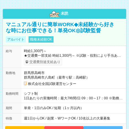
未読
マニュアル通りに簡単WORK◆未経験から好き
な時にお仕事できる！単発OK◎試験監督
アルバイト
職種未経験OK
時給1,300円～
給与
★交通費一部支給 時給1,300円～ ※試験・役割により手当あり
※勤務回数により昇給あり 【即給（前払い）オプションあ
交通費別途支給あり
り！】 希望される場合、勤務から1週間ほどで給与の一部を受け
取れます。 ※手数料418円がかかります。 【過去試験日の収入
群馬県高崎市
勤務地
例】 ・河合塾模擬試験 8:30～17:30（休憩1時間） 時給1,300円
群馬県高崎市八島町（最寄り駅：高崎駅）
×8時間＝日収10,400円＋交通費 ※当日の役割により時給＋100
円の場合あり ・国家試験 7:00～13:30（休憩なし） 時給1,300
株式会社全国試験運営センター
円（役割手当＋100円）×6時間＝日収8,400円＋交通費 【試用期
間】試用期間なし
シフト制
勤務時間
1日あたりの実働時間：最大7時間/日 09：00～17：00 ※勤務時
間は 試験により異なります。
単発・1日のみOK / 短期（1ヶ月以内）
期間
週1日からOK / 副業・WワークOK / 10名以上の大量募集
特徴