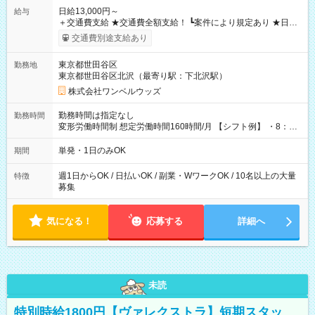
日給13,000円～
給与
＋交通費支給 ★交通費全額支給！ ┗案件により規定あり ★日払
いOK！（規定あり） ┗働いたその日に現金GET♪ お仕事後はコ
交通費別途支給あり
ンビニATMから 日払い分を引き落とせます！ 【試用期間】試
用期間なし
東京都世田谷区
勤務地
東京都世田谷区北沢（最寄り駅：下北沢駅）
株式会社ワンベルウッズ
勤務時間は指定なし
勤務時間
変形労働時間制 想定労働時間160時間/月 【シフト例】 ・8：00
～21：00
単発・1日のみOK
期間
週1日からOK / 日払いOK / 副業・WワークOK / 10名以上の大量
特徴
募集
気になる！
応募する
詳細へ
未読
特別時給1800円【ヴァレクストラ】短期スタッ