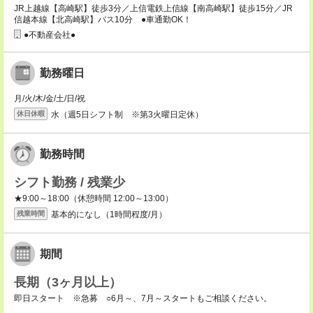
JR上越線【高崎駅】徒歩3分／上信電鉄上信線【南高崎駅】徒歩15分／JR
信越本線【北高崎駅】バス10分 ●車通勤OK！
●不動産会社●
勤務曜日
月/火/木/金/土/日/祝
水（週5日シフト制 ※第3火曜日定休）
休日休暇
勤務時間
シフト勤務 / 残業少
★9:00～18:00（休憩時間 12:00～13:00）
基本的になし（1時間程度/月）
残業時間
期間
長期（3ヶ月以上）
即日スタート ※急募 ○6月～、7月～スタートもご相談ください。