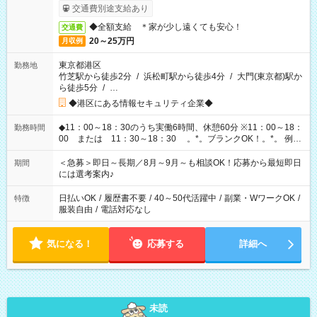
交通費別途支給あり
◆全額支給 ＊家が少し遠くても安心！
交通費
20～25万円
月収例
東京都港区
勤務地
竹芝駅から徒歩2分
/
浜松町駅から徒歩4分
/
大門(東京都)駅か
ら徒歩5分
/
…
◆港区にある情報セキュリティ企業◆
◆11：00～18：30のうち実働6時間、休憩60分 ※11：00～18：
勤務時間
00 または 11：30～18：30 。*。ブランクOK！。*。 例え
ば前職が、 在宅/財団法人/事務/コールセンター/受付/販売/カフェ
スタッフ スイーツ販売/ホテルフロント/化粧品販売/など 様々な
＜急募＞即日～長期／8月～9月～も相談OK！応募から最短即日
期間
業界から入社して活躍されています♪
には選考案内♪
日払いOK
/
履歴書不要
/
40～50代活躍中
/
副業・WワークOK
/
特徴
服装自由
/
電話対応なし
気になる！
応募する
詳細へ
未読