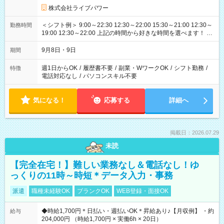
株式会社ライブパワー
＜シフト例＞ 9:00～22:30 12:30～22:00 15:30～21:00 12:30～
勤務時間
19:00 12:30～22:00 上記の時間から好きな時間を選べます！ ※
時間は変更となる可能性があります
9月8日・9日
期間
週1日からOK
/
履歴書不要
/
副業・WワークOK
/
シフト勤務
/
特徴
電話対応なし
/
パソコンスキル不要
気になる！
応募する
詳細へ
掲載日：2026.07.29
未読
【完全在宅！】難しい業務なし＆電話なし！ゆ
っくりの11時～時短＊データ入力・事務
派遣
職種未経験OK
ブランクOK
WEB登録・面接OK
◆時給1,700円＊日払い・週払いOK＊昇給あり♪【月収例】 ・約
給与
204,000円 （時給1,700円 × 実働6h × 20日）