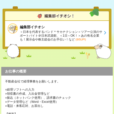
編集部イチオシ
＜日本を代表するバンド＊サカナクション＞ツアー公演のサ
ポートバイト＠日本武道館、＜1日～OK！＞あの有名企業
も！展示会や株主総会のお手伝い！など
(8/5UP!)
お仕事の概要
不動産会社で経理事務をお願いします。
○経理ソフトへの入力
○領収書の作成、入出金管理など
○振込（ネットバンク使用）、請求書のチェック
○データ管理など（Word・Excel使用）
○電話・来客応対、お茶出し