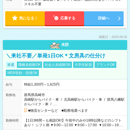
スキル不要
気になる！
応募する
詳細へ
掲載日：2026.08.05
未読
＼来社不要／単発1日OK＊文房具の仕分け
派遣
職種未経験OK
社会人未経験OK
大学生歓迎
ブランクOK
WEB登録・面接OK
時給1,300円～1,625円
給与
群馬県高崎市
勤務地
高崎駅からバイク・車
/
北高崎駅からバイク・車
/
群馬八幡駅
からバイク・車
/
…
■物流センターなど ■勤務地選べます
【1日3時間～も相談OK!】午前中のみや18時以降などのシフト
勤務時間
あり！ シフト例 ▼9:00～12:00 ▼9:00～17:00 ▼10:00～19:00
▼18:00～21:00