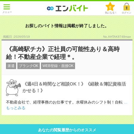
0
メニュー
気になる！
ログイン
お探しのバイト情報は掲載が終了しました。
掲載日 :2026
/
05
/
19
No.AHTAK8748mae
《高崎駅チカ》正社員の可能性あり＆高時
給！不動産企業で経理＊。
派遣
ブランクOK
WEB登録・面接OK
《週4日＆時間など相談OK！》《経験＆簿記資格活
かせる！》
不動産会社で、経理事務のお仕事です。水曜休みのシフト制！自転
...
もっとみる
あなたの閲覧履歴からのオススメ