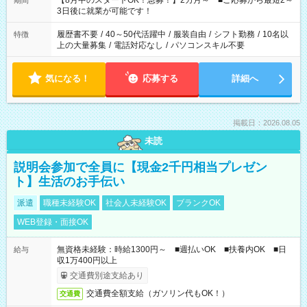
【8月中のスタートOK！急募！】2カ月～ ■ご応募から最短2～
期間
ね。 ※Wワーク希望の方へ 今ご覧のお仕事で希望する勤務時間
3日後に就業が可能です！
と、もう1つのお仕事の勤務時間。 合計で週40時間を超える場
合は応募できません。
履歴書不要
/
40～50代活躍中
/
服装自由
/
シフト勤務
/
10名以
特徴
上の大量募集
/
電話対応なし
/
パソコンスキル不要
気になる！
応募する
詳細へ
掲載日：2026.08.05
未読
説明会参加で全員に【現金2千円相当プレゼン
ト】生活のお手伝い
派遣
職種未経験OK
社会人未経験OK
ブランクOK
WEB登録・面接OK
無資格未経験：時給1300円～ ■週払いOK ■扶養内OK ■日
給与
収1万400円以上
交通費別途支給あり
交通費全額支給（ガソリン代もOK！）
交通費