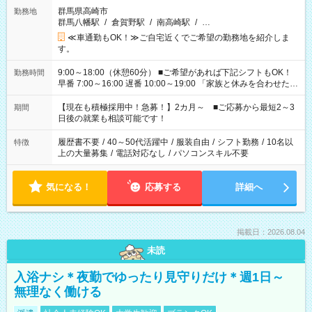
群馬県高崎市
勤務地
群馬八幡駅
/
倉賀野駅
/
南高崎駅
/
…
≪車通勤もOK！≫ご自宅近くでご希望の勤務地を紹介しま
す。
9:00～18:00（休憩60分） ■ご希望があれば下記シフトもOK！
勤務時間
早番 7:00～16:00 遅番 10:00～19:00 「家族と休みを合わせた
い」 「余裕を持って夕飯の準備がしたい」 「できれば残業はし
たくない」 など、ご希望を教えてくださいね。 ※Wワーク希望
【現在も積極採用中！急募！】2カ月～ ■ご応募から最短2～3
期間
の方へ 今ご覧のお仕事で希望する勤務時間と、もう1つのお仕事
日後の就業も相談可能です！
の勤務時間。 合計で週40時間を超える場合は応募できません。
履歴書不要
/
40～50代活躍中
/
服装自由
/
シフト勤務
/
10名以
特徴
上の大量募集
/
電話対応なし
/
パソコンスキル不要
気になる！
応募する
詳細へ
掲載日：2026.08.04
未読
入浴ナシ＊夜勤でゆったり見守りだけ＊週1日～
無理なく働ける