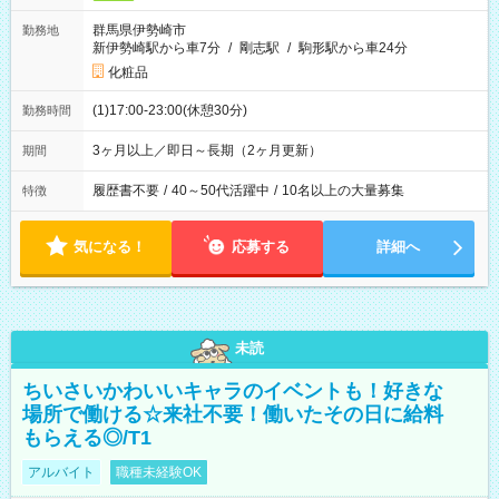
群馬県伊勢崎市
勤務地
新伊勢崎駅から車7分
/
剛志駅
/
駒形駅から車24分
化粧品
(1)17:00-23:00(休憩30分)
勤務時間
3ヶ月以上／即日～長期（2ヶ月更新）
期間
履歴書不要
/
40～50代活躍中
/
10名以上の大量募集
特徴
気になる！
応募する
詳細へ
未読
ちいさいかわいいキャラのイベントも！好きな
場所で働ける☆来社不要！働いたその日に給料
もらえる◎/T1
アルバイト
職種未経験OK