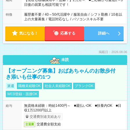
【現在も積極採用中！急募！】2カ月～ ■ご応募から最短2～3
期間
の方へ 今ご覧のお仕事で希望する勤務時間と、もう1つのお仕事
日後の就業も相談可能です！
の勤務時間。 合計で週40時間を超える場合は応募できません。
履歴書不要
/
40～50代活躍中
/
服装自由
/
シフト勤務
/
10名以
特徴
上の大量募集
/
電話対応なし
/
パソコンスキル不要
気になる！
応募する
詳細へ
掲載日：2026.08.06
未読
【オープニング募集】おばあちゃんのお散歩付
き添いも仕事の1つ
派遣
職種未経験OK
社会人未経験OK
ブランクOK
WEB登録・面接OK
無資格未経験：時給1400円～ ■週払いOK ■扶養内OK ■日
給与
収1万1200円以上
交通費別途支給あり
交通費全額支給
交通費