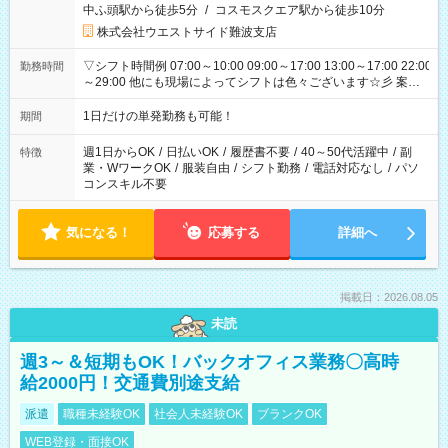
中ふ頭駅から徒歩5分
/
コスモスクエア駅から徒歩10分
株式会社ウエストサイド難波支店
▽シフト時間例 07:00～10:00 09:00～17:00 13:00～17:00 22:00
勤務時間
～29:00 他にも現場によってシフトは色々ございます☆彡 案件
次第では午前中で終わるお仕事も...！
1日だけの単発勤務も可能！
期間
週1日からOK
/
日払いOK
/
履歴書不要
/
40～50代活躍中
/
副
特徴
業・WワークOK
/
服装自由
/
シフト勤務
/
電話対応なし
/
パソ
コンスキル不要
気になる！
応募する
詳細へ
掲載日：2026.08.05
未読
週3～＆短期もOK！バックオフィス業務〇高時
給2000円！交通費別途支給
派遣
職種未経験OK
社会人未経験OK
ブランクOK
WEB登録・面接OK