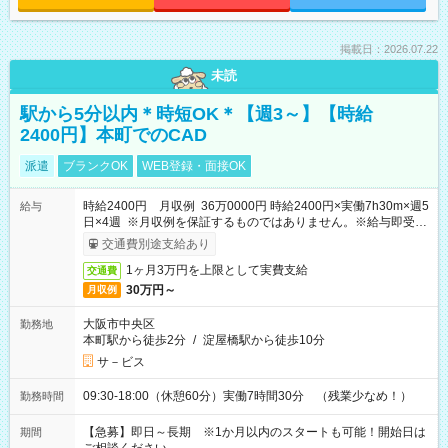
掲載日：2026.07.22
未読
駅から5分以内＊時短OK＊【週3～】【時給
2400円】本町でのCAD
派遣
ブランクOK
WEB登録・面接OK
時給2400円 月収例 36万0000円 時給2400円×実働7h30m×週5
給与
日×4週 ※月収例を保証するものではありません。※給与即受取
りサービス利用可（利用条件有）
交通費別途支給あり
1ヶ月3万円を上限として実費支給
交通費
30万円～
月収例
大阪市中央区
勤務地
本町駅から徒歩2分
/
淀屋橋駅から徒歩10分
サ－ビス
09:30-18:00（休憩60分）実働7時間30分 （残業少なめ！）
勤務時間
【急募】即日～長期 ※1か月以内のスタートも可能！開始日は
期間