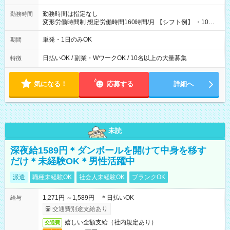
勤務時間は指定なし
勤務時間
変形労働時間制 想定労働時間160時間/月 【シフト例】 ・10：
00～20：00
単発・1日のみOK
期間
日払いOK / 副業・WワークOK / 10名以上の大量募集
特徴
気になる！
応募する
詳細へ
未読
深夜給1589円＊ダンボールを開けて中身を移す
だけ＊未経験OK＊男性活躍中
派遣
職種未経験OK
社会人未経験OK
ブランクOK
1,271円 ～1,589円 ＊日払いOK
給与
交通費別途支給あり
嬉しい全額支給（社内規定あり）
交通費