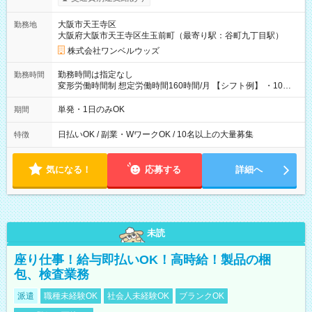
い分を引き落とせます！ 【試用期間】試用期間なし
大阪市天王寺区
勤務地
大阪府大阪市天王寺区生玉前町（最寄り駅：谷町九丁目駅）
株式会社ワンベルウッズ
勤務時間は指定なし
勤務時間
変形労働時間制 想定労働時間160時間/月 【シフト例】 ・10：
00～20：00
単発・1日のみOK
期間
日払いOK / 副業・WワークOK / 10名以上の大量募集
特徴
気になる！
応募する
詳細へ
未読
座り仕事！給与即払いOK！高時給！製品の梱
包、検査業務
派遣
職種未経験OK
社会人未経験OK
ブランクOK