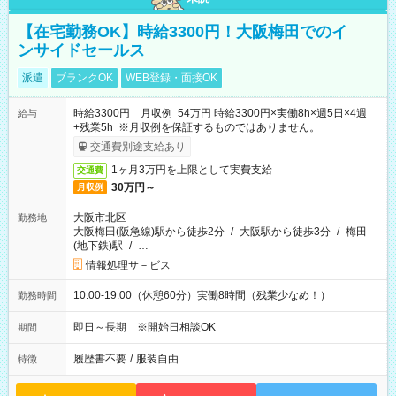
【在宅勤務OK】時給3300円！大阪梅田でのイ
ンサイドセールス
派遣
ブランクOK
WEB登録・面接OK
時給3300円 月収例 54万円 時給3300円×実働8h×週5日×4週
給与
+残業5h ※月収例を保証するものではありません。
交通費別途支給あり
1ヶ月3万円を上限として実費支給
交通費
30万円～
月収例
大阪市北区
勤務地
大阪梅田(阪急線)駅から徒歩2分
/
大阪駅から徒歩3分
/
梅田
(地下鉄)駅
/
…
情報処理サ－ビス
10:00-19:00（休憩60分）実働8時間（残業少なめ！）
勤務時間
即日～長期 ※開始日相談OK
期間
履歴書不要
/
服装自由
特徴