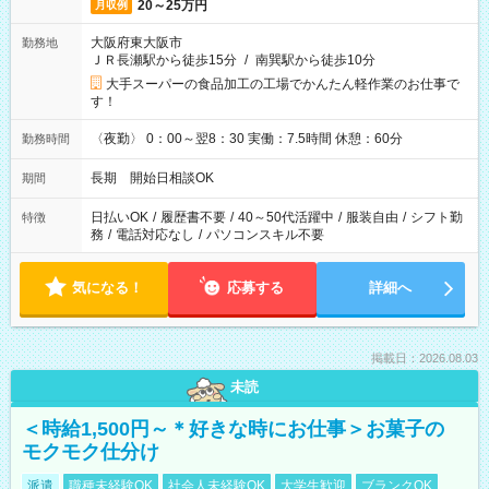
20～25万円
月収例
大阪府東大阪市
勤務地
ＪＲ長瀬駅から徒歩15分
/
南巽駅から徒歩10分
大手スーパーの食品加工の工場でかんたん軽作業のお仕事で
す！
〈夜勤〉 0：00～翌8：30 実働：7.5時間 休憩：60分
勤務時間
長期 開始日相談OK
期間
日払いOK
/
履歴書不要
/
40～50代活躍中
/
服装自由
/
シフト勤
特徴
務
/
電話対応なし
/
パソコンスキル不要
気になる！
応募する
詳細へ
掲載日：2026.08.03
未読
＜時給1,500円～＊好きな時にお仕事＞お菓子の
モクモク仕分け
派遣
職種未経験OK
社会人未経験OK
大学生歓迎
ブランクOK