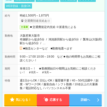
WEB登録・面接OK
時給1,500円～1,875円
給与
交通費別途支給あり
■ 交通費規定内支給 ※派遣先による
交通費
大阪府東大阪市
勤務地
布施駅から徒歩5分
/
鴻池新田駅から徒歩5分
/
瓢箪山(大阪府)
駅から徒歩5分
/
…
■物流センターなど ■勤務地選べます
9:00～17:00 10:00～19:00 など ■ 他の時間帯もお気軽にご相
勤務時間
談ください！
単発1日～！ ★勤務開始日や期間はお気軽にご相談くださ
期間
い！ ＃8月～ ＃9月～
週1日からOK
/
日払いOK
/
履歴書不要
/
40～50代活躍中
/
副
特徴
業・WワークOK
/
服装自由
/
シフト勤務
/
10名以上の大量募
集
/
電話対応なし
/
パソコンスキル不要
気になる！
応募する
詳細へ