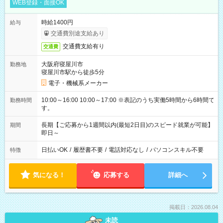
WEB登録・面接OK
時給1400円
給与
交通費別途支給あり
交通費支給有り
交通費
大阪府寝屋川市
勤務地
寝屋川市駅から徒歩5分
電子・機械系メーカー
10:00～16:00 10:00～17:00 ※表記のうち実働5時間から6時間で
勤務時間
す。
長期【ご応募から1週間以内(最短2日目)のスピード就業が可能】
期間
即日～
日払いOK
/
履歴書不要
/
電話対応なし
/
パソコンスキル不要
特徴
気になる！
応募する
詳細へ
掲載日：2026.08.04
未読