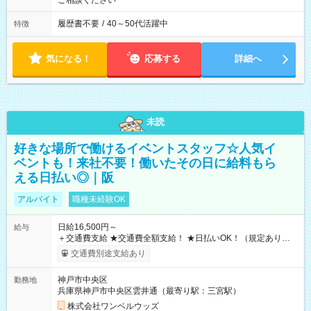
ご相談ください
履歴書不要
/
40～50代活躍中
特徴
気になる！
応募する
詳細へ
未読
好きな場所で働けるイベントスタッフ☆人気イ
ベントも！来社不要！働いたその日に給料もら
える日払い◎｜阪
アルバイト
職種未経験OK
日給16,500円～
給与
＋交通費支給 ★交通費全額支給！ ★日払いOK！（規定あり） ┗
働いたその日に現金GET♪ お仕事後はコンビニATMから 日払
交通費別途支給あり
い分を引き落とせます！ 【試用期間】試用期間なし
神戸市中央区
勤務地
兵庫県神戸市中央区雲井通（最寄り駅：三宮駅）
株式会社ワンベルウッズ