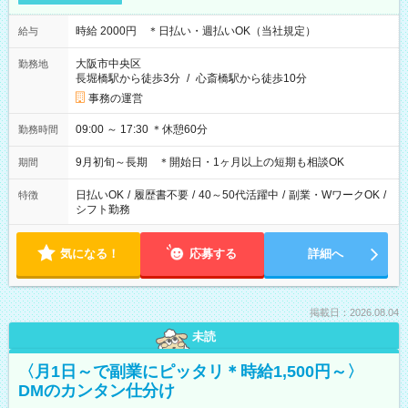
時給 2000円 ＊日払い・週払いOK（当社規定）
給与
大阪市中央区
勤務地
長堀橋駅から徒歩3分
/
心斎橋駅から徒歩10分
事務の運営
09:00 ～ 17:30 ＊休憩60分
勤務時間
9月初旬～長期 ＊開始日・1ヶ月以上の短期も相談OK
期間
日払いOK
/
履歴書不要
/
40～50代活躍中
/
副業・WワークOK
/
特徴
シフト勤務
気になる！
応募する
詳細へ
掲載日：2026.08.04
未読
〈月1日～で副業にピッタリ＊時給1,500円～〉
DMのカンタン仕分け