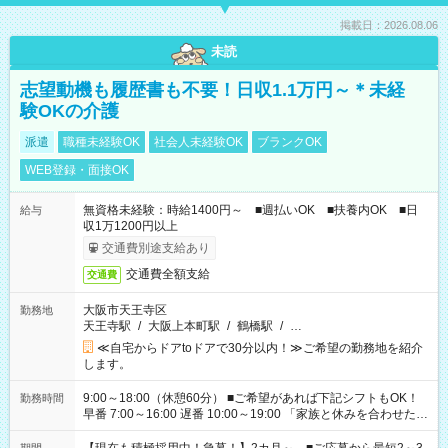
掲載日：2026.08.06
未読
志望動機も履歴書も不要！日収1.1万円～＊未経
験OKの介護
派遣
職種未経験OK
社会人未経験OK
ブランクOK
WEB登録・面接OK
無資格未経験：時給1400円～ ■週払いOK ■扶養内OK ■日
給与
収1万1200円以上
交通費別途支給あり
交通費全額支給
交通費
大阪市天王寺区
勤務地
天王寺駅
/
大阪上本町駅
/
鶴橋駅
/
…
≪自宅からドアtoドアで30分以内！≫ご希望の勤務地を紹介
します。
9:00～18:00（休憩60分） ■ご希望があれば下記シフトもOK！
勤務時間
早番 7:00～16:00 遅番 10:00～19:00 「家族と休みを合わせた
い」 「余裕を持って夕飯の準備がしたい」 「できれば残業はし
たくない」 など、ご希望を教えてくださいね。 ※Wワーク希望