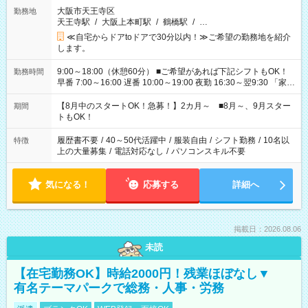
大阪市天王寺区
勤務地
天王寺駅
/
大阪上本町駅
/
鶴橋駅
/
…
≪自宅からドアtoドアで30分以内！≫ご希望の勤務地を紹介
します。
9:00～18:00（休憩60分） ■ご希望があれば下記シフトもOK！
勤務時間
早番 7:00～16:00 遅番 10:00～19:00 夜勤 16:30～翌9:30 「家族
と休みを合わせたい」 「余裕を持って夕飯の準備がしたい」
「できれば残業はしたくない」 など、ご希望を教えてください
【8月中のスタートOK！急募！】2カ月～ ■8月～、9月スター
期間
ね。 ※Wワーク希望の方へ 今ご覧のお仕事で希望する勤務時間
トもOK！
と、もう1つのお仕事の勤務時間。 合計で週40時間を超える場
合は応募できません。
履歴書不要
/
40～50代活躍中
/
服装自由
/
シフト勤務
/
10名以
特徴
上の大量募集
/
電話対応なし
/
パソコンスキル不要
気になる！
応募する
詳細へ
掲載日：2026.08.06
未読
【在宅勤務OK】時給2000円！残業ほぼなし▼
有名テーマパークで総務・人事・労務