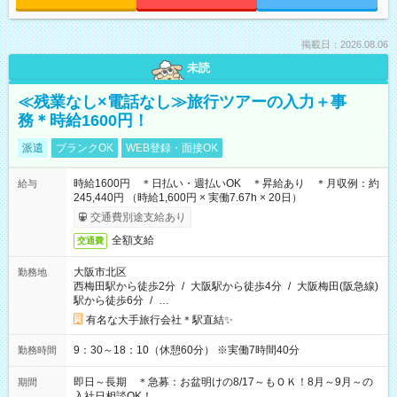
掲載日：2026.08.06
未読
≪残業なし×電話なし≫旅行ツアーの入力＋事
務＊時給1600円！
派遣
ブランクOK
WEB登録・面接OK
時給1600円 ＊日払い・週払いOK ＊昇給あり ＊月収例：約
給与
245,440円 （時給1,600円 × 実働7.67h × 20日）
交通費別途支給あり
全額支給
交通費
大阪市北区
勤務地
西梅田駅から徒歩2分
/
大阪駅から徒歩4分
/
大阪梅田(阪急線)
駅から徒歩6分
/
…
有名な大手旅行会社＊駅直結✨
9：30～18：10（休憩60分） ※実働7時間40分
勤務時間
即日～長期 ＊急募：お盆明けの8/17～もＯＫ！8月～9月～の
期間
入社日相談OK！