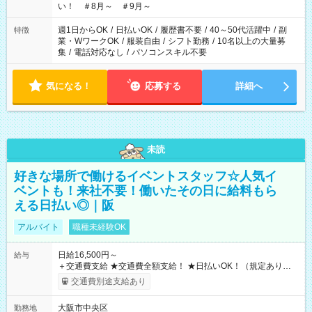
い！ ＃8月～ ＃9月～
週1日からOK
/
日払いOK
/
履歴書不要
/
40～50代活躍中
/
副
特徴
業・WワークOK
/
服装自由
/
シフト勤務
/
10名以上の大量募
集
/
電話対応なし
/
パソコンスキル不要
気になる！
応募する
詳細へ
未読
好きな場所で働けるイベントスタッフ☆人気イ
ベントも！来社不要！働いたその日に給料もら
える日払い◎｜阪
アルバイト
職種未経験OK
日給16,500円～
給与
＋交通費支給 ★交通費全額支給！ ★日払いOK！（規定あり） ┗
働いたその日に現金GET♪ お仕事後はコンビニATMから 日払
交通費別途支給あり
い分を引き落とせます！ 【試用期間】試用期間なし
大阪市中央区
勤務地