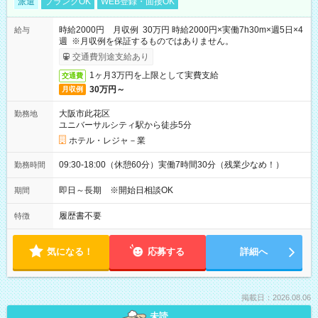
派遣
ブランクOK
WEB登録・面接OK
時給2000円 月収例 30万円 時給2000円×実働7h30m×週5日×4
給与
週 ※月収例を保証するものではありません。
交通費別途支給あり
1ヶ月3万円を上限として実費支給
交通費
30万円～
月収例
大阪市此花区
勤務地
ユニバーサルシティ駅から徒歩5分
ホテル・レジャ－業
09:30-18:00（休憩60分）実働7時間30分（残業少なめ！）
勤務時間
即日～長期 ※開始日相談OK
期間
履歴書不要
特徴
気になる！
応募する
詳細へ
掲載日：2026.08.06
未読