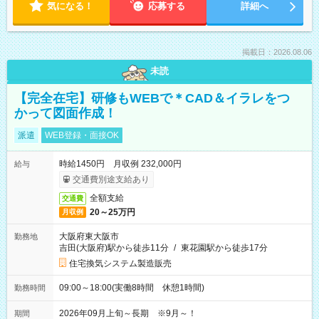
気になる！
応募する
詳細へ
掲載日：2026.08.06
未読
【完全在宅】研修もWEBで＊CAD＆イラレをつ
かって図面作成！
派遣
WEB登録・面接OK
時給1450円 月収例 232,000円
給与
交通費別途支給あり
全額支給
交通費
20～25万円
月収例
大阪府東大阪市
勤務地
吉田(大阪府)駅から徒歩11分
/
東花園駅から徒歩17分
住宅換気システム製造販売
09:00～18:00(実働8時間 休憩1時間)
勤務時間
2026年09月上旬～長期 ※9月～！
期間