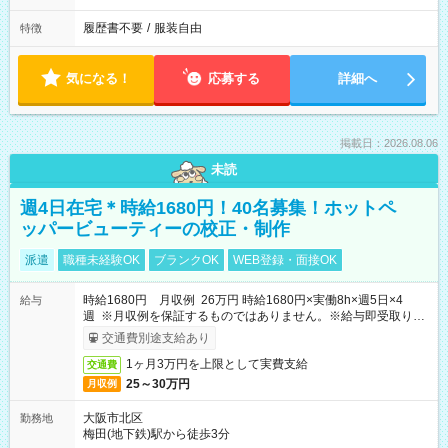
履歴書不要
/
服装自由
特徴
気になる！
応募する
詳細へ
掲載日：2026.08.06
未読
週4日在宅＊時給1680円！40名募集！ホットペ
ッパービューティーの校正・制作
派遣
職種未経験OK
ブランクOK
WEB登録・面接OK
時給1680円 月収例 26万円 時給1680円×実働8h×週5日×4
給与
週 ※月収例を保証するものではありません。※給与即受取りサ
ービス利用可（利用条件有）
交通費別途支給あり
1ヶ月3万円を上限として実費支給
交通費
25～30万円
月収例
大阪市北区
勤務地
梅田(地下鉄)駅から徒歩3分