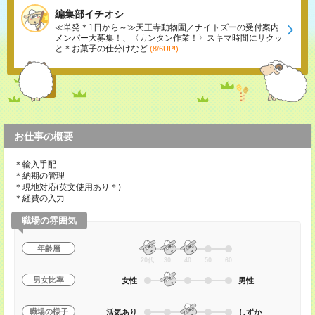
編集部イチオシ
≪単発＊1日から～≫天王寺動物園／ナイトズーの受付案内
メンバー大募集！、〈カンタン作業！〉スキマ時間にサクッ
と＊お菓子の仕分けなど
(8/6UP!)
お仕事の概要
＊輸入手配
＊納期の管理
＊現地対応(英文使用あり＊)
＊経費の入力
職場の雰囲気
年齢層
20代
30
40
50
60
男女比率
女性
男性
職場の様子
活気あり
しずか