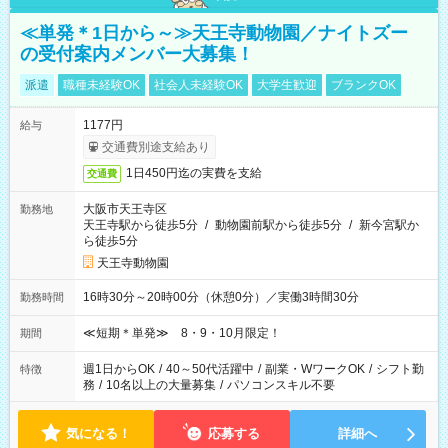
≪単発＊1日から～≫天王寺動物園／ナイトズー
の受付案内メンバー大募集！
派遣
職種未経験OK
社会人未経験OK
大学生歓迎
ブランクOK
1177円
給与
交通費別途支給あり
1日450円迄の実費を支給
交通費
大阪市天王寺区
勤務地
天王寺駅から徒歩5分
/
動物園前駅から徒歩5分
/
新今宮駅か
ら徒歩5分
天王寺動物園
16時30分～20時00分（休憩0分）／実働3時間30分
勤務時間
≪短期＊単発≫ 8・9・10月限定！
期間
週1日からOK
/
40～50代活躍中
/
副業・WワークOK
/
シフト勤
特徴
務
/
10名以上の大量募集
/
パソコンスキル不要
気になる！
応募する
詳細へ