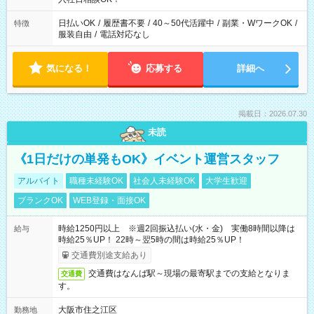
日払いOK
/
履歴書不要
/
40～50代活躍中
/
副業・WワークOK
/
特徴
服装自由
/
電話対応なし
気になる！
応募する
詳細へ
掲載日：2026.07.30
未読
《1日だけの単発もOK》イベント運営スタッフ
アルバイト
職種未経験OK
社会人未経験OK
大学生歓迎
ブランクOK
WEB登録・面接OK
時給1250円以上 ※週2回振込払い(水・金) 実働8時間以降は
給与
時給25％UP！ 22時～翌5時の間は時給25％UP！
交通費別途支給あり
交通費はなんば駅～現場の最寄駅までの支給となりま
交通費
す。
大阪市住之江区
勤務地