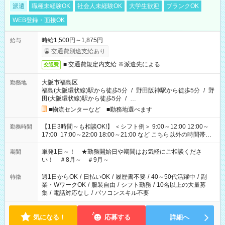
派遣
職種未経験OK
社会人未経験OK
大学生歓迎
ブランクOK
WEB登録・面接OK
時給1,500円～1,875円
給与
交通費別途支給あり
■ 交通費規定内支給 ※派遣先による
交通費
大阪市福島区
勤務地
福島(大阪環状線)駅から徒歩5分
/
野田阪神駅から徒歩5分
/
野
田(大阪環状線)駅から徒歩5分
/
…
■物流センターなど ■勤務地選べます
【1日3時間～も相談OK!】 ＜シフト例＞ 9:00～12:00 12:00～
勤務時間
17:00 17:00～22:00 18:00～21:00 など こちら以外の時間帯も
お気軽にご相談ください！
単発1日～！ ★勤務開始日や期間はお気軽にご相談くださ
期間
い！ ＃8月～ ＃9月～
週1日からOK
/
日払いOK
/
履歴書不要
/
40～50代活躍中
/
副
特徴
業・WワークOK
/
服装自由
/
シフト勤務
/
10名以上の大量募
集
/
電話対応なし
/
パソコンスキル不要
気になる！
応募する
詳細へ