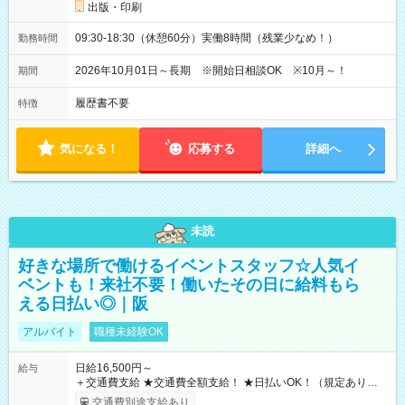
出版・印刷
09:30-18:30（休憩60分）実働8時間（残業少なめ！）
勤務時間
2026年10月01日～長期 ※開始日相談OK ※10月～！
期間
履歴書不要
特徴
気になる！
応募する
詳細へ
未読
好きな場所で働けるイベントスタッフ☆人気イ
ベントも！来社不要！働いたその日に給料もら
える日払い◎｜阪
アルバイト
職種未経験OK
日給16,500円～
給与
＋交通費支給 ★交通費全額支給！ ★日払いOK！（規定あり） ┗
働いたその日に現金GET♪ お仕事後はコンビニATMから 日払
交通費別途支給あり