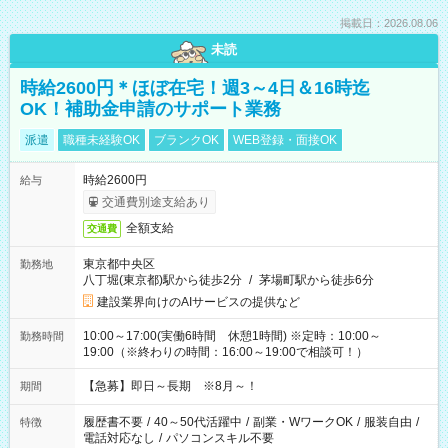
掲載日：2026.08.06
未読
時給2600円＊ほぼ在宅！週3～4日＆16時迄
OK！補助金申請のサポート業務
派遣
職種未経験OK
ブランクOK
WEB登録・面接OK
時給2600円
給与
交通費別途支給あり
全額支給
交通費
東京都中央区
勤務地
八丁堀(東京都)駅から徒歩2分
/
茅場町駅から徒歩6分
建設業界向けのAIサービスの提供など
10:00～17:00(実働6時間 休憩1時間) ※定時：10:00～
勤務時間
19:00（※終わりの時間：16:00～19:00で相談可！）
【急募】即日～長期 ※8月～！
期間
履歴書不要
/
40～50代活躍中
/
副業・WワークOK
/
服装自由
/
特徴
電話対応なし
/
パソコンスキル不要