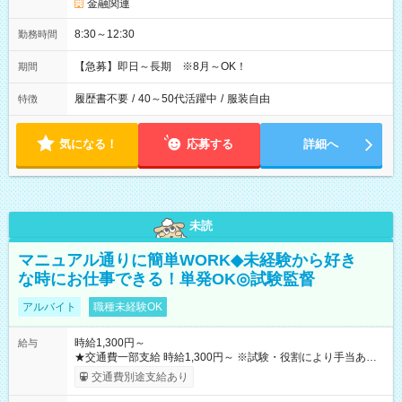
金融関連
8:30～12:30
勤務時間
【急募】即日～長期 ※8月～OK！
期間
履歴書不要
/
40～50代活躍中
/
服装自由
特徴
気になる！
応募する
詳細へ
未読
マニュアル通りに簡単WORK◆未経験から好き
な時にお仕事できる！単発OK◎試験監督
アルバイト
職種未経験OK
時給1,300円～
給与
★交通費一部支給 時給1,300円～ ※試験・役割により手当あり
※勤務回数により昇給あり 【即給（前払い）オプションあ
交通費別途支給あり
り！】 希望される場合、勤務から1週間ほどで給与の一部を受け
取れます。 ※手数料418円がかかります。 【過去試験日の収入