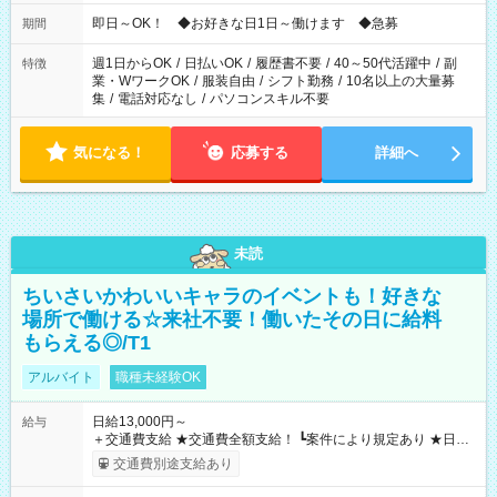
仕事により勤務時間が異なります
即日～OK！ ◆お好きな日1日～働けます ◆急募
期間
週1日からOK
/
日払いOK
/
履歴書不要
/
40～50代活躍中
/
副
特徴
業・WワークOK
/
服装自由
/
シフト勤務
/
10名以上の大量募
集
/
電話対応なし
/
パソコンスキル不要
気になる！
応募する
詳細へ
未読
ちいさいかわいいキャラのイベントも！好きな
場所で働ける☆来社不要！働いたその日に給料
もらえる◎/T1
アルバイト
職種未経験OK
日給13,000円～
給与
＋交通費支給 ★交通費全額支給！ ┗案件により規定あり ★日払
いOK！（規定あり） ┗働いたその日に現金GET♪ お仕事後はコ
交通費別途支給あり
ンビニATMから 日払い分を引き落とせます！ 【試用期間】試
用期間なし