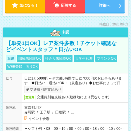
気になる！
応募する
詳細へ
掲載日：2026.08.03
未読
【単発1日OK】レア案件多数！チケット確認な
どイベントスタッフ＊日払いOK
派遣
職種未経験OK
社会人未経験OK
大学生歓迎
ブランクOK
WEB登録・面接OK
日給1万5000円～※実働5時間で日給7000円のお仕事もありま
給与
す ◆日払い・週払いOK！（規定あり）◆お仕事によって日給
も異なります
交通費別途支給あり
交通費別途支給あり(勤務地により異なります)
交通費
東京都北区
勤務地
赤羽駅
/
王子駅
/
田端駅
/
…
イベント会場
▼シフト例 ・08：00～19：00 ・09：00～18：00 ・10：00～
勤務時間