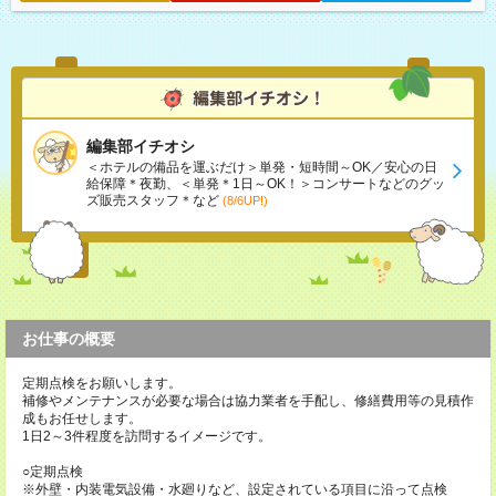
編集部イチオシ
＜ホテルの備品を運ぶだけ＞単発・短時間～OK／安心の日
給保障＊夜勤、＜単発＊1日～OK！＞コンサートなどのグッ
ズ販売スタッフ＊など
(8/6UP!)
お仕事の概要
定期点検をお願いします。
補修やメンテナンスが必要な場合は協力業者を手配し、修繕費用等の見積作
成もお任せします。
1日2～3件程度を訪問するイメージです。
○定期点検
※外壁・内装電気設備・水廻りなど、設定されている項目に沿って点検