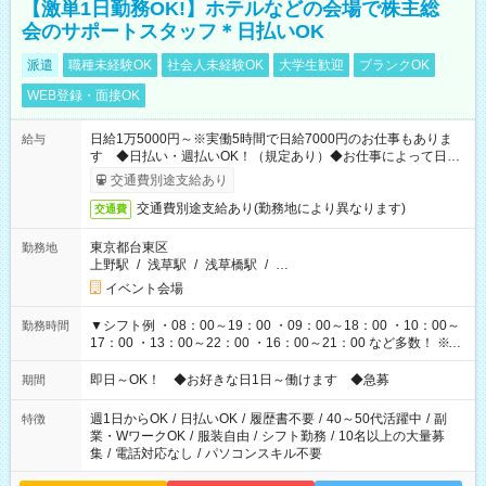
【激単1日勤務OK!】ホテルなどの会場で株主総
会のサポートスタッフ＊日払いOK
派遣
職種未経験OK
社会人未経験OK
大学生歓迎
ブランクOK
WEB登録・面接OK
日給1万5000円～※実働5時間で日給7000円のお仕事もありま
給与
す ◆日払い・週払いOK！（規定あり）◆お仕事によって日給
も異なります
交通費別途支給あり
交通費別途支給あり(勤務地により異なります)
交通費
東京都台東区
勤務地
上野駅
/
浅草駅
/
浅草橋駅
/
…
イベント会場
▼シフト例 ・08：00～19：00 ・09：00～18：00 ・10：00～
勤務時間
17：00 ・13：00～22：00 ・16：00～21：00 など多数！ ※お
仕事により勤務時間が異なります
即日～OK！ ◆お好きな日1日～働けます ◆急募
期間
週1日からOK
/
日払いOK
/
履歴書不要
/
40～50代活躍中
/
副
特徴
業・WワークOK
/
服装自由
/
シフト勤務
/
10名以上の大量募
集
/
電話対応なし
/
パソコンスキル不要