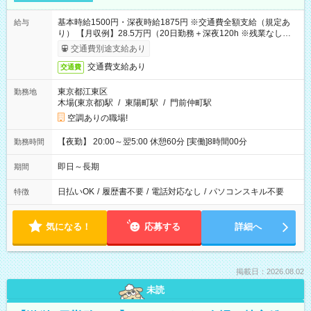
基本時給1500円・深夜時給1875円 ※交通費全額支給（規定あ
給与
り） 【月収例】28.5万円（20日勤務＋深夜120h ※残業なしの場
合）
交通費別途支給あり
交通費支給あり
交通費
東京都江東区
勤務地
木場(東京都)駅
/
東陽町駅
/
門前仲町駅
空調ありの職場!
【夜勤】 20:00～翌5:00 休憩60分 [実働]8時間00分
勤務時間
即日～長期
期間
日払いOK
/
履歴書不要
/
電話対応なし
/
パソコンスキル不要
特徴
気になる！
応募する
詳細へ
掲載日：2026.08.02
未読