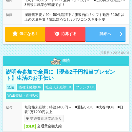
【8月中のスタートOK！急募！】2カ月～ ■ご応募から最短2～
期間
ね。 ※Wワーク希望の方へ 今ご覧のお仕事で希望する勤務時間
3日後に就業が可能です！
と、もう1つのお仕事の勤務時間。 合計で週40時間を超える場
合は応募できません。
履歴書不要
/
40～50代活躍中
/
服装自由
/
シフト勤務
/
10名以
特徴
上の大量募集
/
電話対応なし
/
パソコンスキル不要
気になる！
応募する
詳細へ
掲載日：2026.08.06
未読
説明会参加で全員に【現金2千円相当プレゼン
ト】生活のお手伝い
派遣
職種未経験OK
社会人未経験OK
ブランクOK
WEB登録・面接OK
無資格未経験：時給1400円～ ■週払いOK ■扶養内OK ■日
給与
収1万1200円以上
交通費別途支給あり
交通費全額支給
交通費