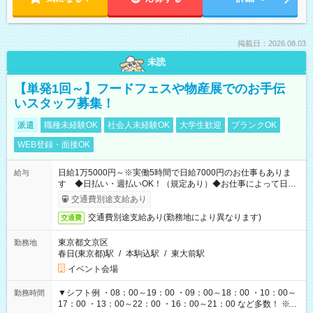
掲載日：2026.08.03
未読
【単発1回～】フードフェスや物産展でのお手伝
いスタッフ募集！
派遣
職種未経験OK
社会人未経験OK
大学生歓迎
ブランクOK
WEB登録・面接OK
日給1万5000円～※実働5時間で日給7000円のお仕事もありま
給与
す ◆日払い・週払いOK！（規定あり）◆お仕事によって日給
も異なります
交通費別途支給あり
交通費別途支給あり(勤務地により異なります)
交通費
東京都文京区
勤務地
春日(東京都)駅
/
本駒込駅
/
東大前駅
イベント会場
▼シフト例 ・08：00～19：00 ・09：00～18：00 ・10：00～
勤務時間
17：00 ・13：00～22：00 ・16：00～21：00 など多数！ ※お