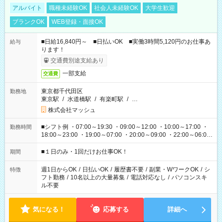
アルバイト
職種未経験OK
社会人未経験OK
大学生歓迎
ブランクOK
WEB登録・面接OK
■日給16,840円～ ■日払いOK ■実働3時間5,120円のお仕事あ
給与
ります！
交通費別途支給あり
一部支給
交通費
東京都千代田区
勤務地
東京駅
/
水道橋駅
/
有楽町駅
/
…
株式会社マッシュ
■シフト例 ・07:00～19:30 ・09:00～12:00 ・10:00～17:00 ・
勤務時間
18:00～23:00 ・19:00～07:00 ・20:00～09:00 ・22:00～06:00
etc ★最短で3時間で5,120円のお仕事から 15時間で2万円近く稼
げるお仕事も！ ご希望のお時間に合わせてご紹介！ ※シフトは
■１日のみ・1回だけお仕事OK！
期間
現場によって異なります。 ※勿論、休憩時間はあるのでご安心
ください！
週1日からOK
/
日払いOK
/
履歴書不要
/
副業・WワークOK
/
シ
特徴
フト勤務
/
10名以上の大量募集
/
電話対応なし
/
パソコンスキ
ル不要
気になる！
応募する
詳細へ