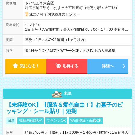
さいたま市大宮区
勤務地
例】 ・河合塾模擬試験 8:30～17:30（休憩1時間） 時給1,300円
埼玉県埼玉県さいたま市大宮区錦町（最寄り駅：大宮駅）
×8時間＝日収10,400円＋交通費 ※当日の役割により時給＋100
円の場合あり ・国家試験 7:00～13:30（休憩なし） 時給1,300
株式会社全国試験運営センター
円（役割手当＋100円）×6時間＝日収8,400円＋交通費 【試用期
間】試用期間なし
シフト制
勤務時間
1日あたりの実働時間：最大7時間/日 09：00～17：00 ※勤務時
間は 試験により異なります。
単発・1日のみOK / 短期（1ヶ月以内）
期間
週1日からOK / 副業・WワークOK / 10名以上の大量募集
特徴
気になる！
応募する
詳細へ
未読
【未経験OK】【服装＆髪色自由！】お菓子のピ
ッキング・シール貼り｜短期
派遣
職種未経験OK
ブランクOK
WEB登録・面接OK
時給1400円／月収例：117,600円＝1,400円×4時間×21日勤務の
給与