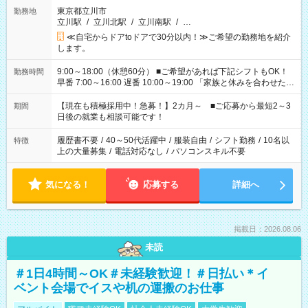
東京都立川市
勤務地
立川駅
/
立川北駅
/
立川南駅
/
…
≪自宅からドアtoドアで30分以内！≫ご希望の勤務地を紹介
します。
9:00～18:00（休憩60分） ■ご希望があれば下記シフトもOK！
勤務時間
早番 7:00～16:00 遅番 10:00～19:00 「家族と休みを合わせた
い」 「余裕を持って夕飯の準備がしたい」 「できれば残業はし
たくない」 など、ご希望を教えてくださいね。 ※Wワーク希望
【現在も積極採用中！急募！】2カ月～ ■ご応募から最短2～3
期間
の方へ 今ご覧のお仕事で希望する勤務時間と、もう1つのお仕事
日後の就業も相談可能です！
の勤務時間。 合計で週40時間を超える場合は応募できません。
履歴書不要
/
40～50代活躍中
/
服装自由
/
シフト勤務
/
10名以
特徴
上の大量募集
/
電話対応なし
/
パソコンスキル不要
気になる！
応募する
詳細へ
掲載日：2026.08.06
未読
＃1日4時間～OK＃未経験歓迎！＃日払い＊イ
ベント会場でイスや机の運搬のお仕事