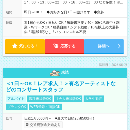
17：00 ・13：00～22：00 ・16：00～21：00 など多数！ ※お
仕事により勤務時間が異なります
即日～OK！ ◆お好きな日1日～働けます ◆急募
期間
週1日からOK
/
日払いOK
/
履歴書不要
/
40～50代活躍中
/
副
特徴
業・WワークOK
/
服装自由
/
シフト勤務
/
10名以上の大量募
集
/
電話対応なし
/
パソコンスキル不要
気になる！
応募する
詳細へ
掲載日：2026.08.06
未読
＜1日～OK！レア求人！＞有名アーティストな
どのコンサートスタッフ
アルバイト
職種未経験OK
社会人未経験OK
大学生歓迎
ブランクOK
WEB登録・面接OK
日給1万5000円～ ■最大で日給2万8500円！
給与
交通費別途支給あり