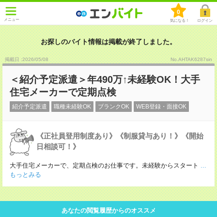
0
メニュー
気になる！
ログイン
お探しのバイト情報は掲載が終了しました。
掲載日 :2026
/
05
/
08
No.AHTAK6287sin
＜紹介予定派遣＞年490万↑未経験OK！大手
住宅メーカーで定期点検
紹介予定派遣
職種未経験OK
ブランクOK
WEB登録・面接OK
《正社員登用制度あり》《制服貸与あり！》《開始
日相談可！》
大手住宅メーカーで、定期点検のお仕事です。未経験からスタート
...
もっとみる
あなたの閲覧履歴からのオススメ