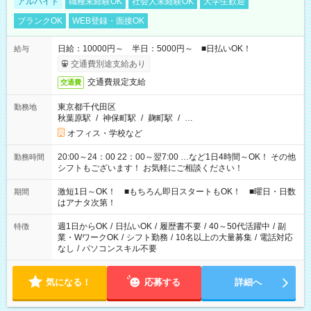
アルバイト
職種未経験OK
社会人未経験OK
大学生歓迎
ブランクOK
WEB登録・面接OK
日給：10000円～ 半日：5000円～ ■日払いOK！
給与
交通費別途支給あり
交通費規定支給
交通費
東京都千代田区
勤務地
秋葉原駅
/
神保町駅
/
麹町駅
/
…
オフィス・学校など
20:00～24：00 22：00～翌7:00 …など1日4時間～OK！ その他
勤務時間
シフトもございます！ お気軽にご相談ください！
激短1日～OK！ ■もちろん即日スタートもOK！ ■曜日・日数
期間
はアナタ次第！
週1日からOK
/
日払いOK
/
履歴書不要
/
40～50代活躍中
/
副
特徴
業・WワークOK
/
シフト勤務
/
10名以上の大量募集
/
電話対応
なし
/
パソコンスキル不要
気になる！
応募する
詳細へ