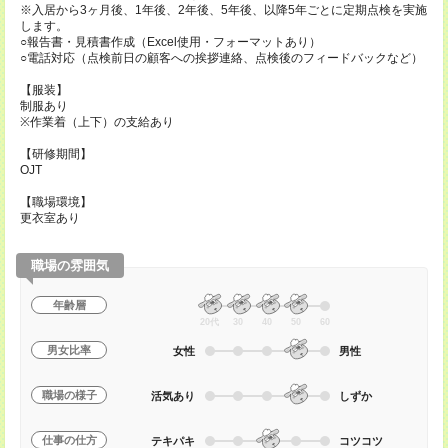
※入居から3ヶ月後、1年後、2年後、5年後、以降5年ごとに定期点検を実施
します。
○報告書・見積書作成（Excel使用・フォーマットあり）
○電話対応（点検前日の顧客への挨拶連絡、点検後のフィードバックなど）
【服装】
制服あり
※作業着（上下）の支給あり
【研修期間】
OJT
【職場環境】
更衣室あり
職場の雰囲気
年齢層
20代
30
40
50
60
男女比率
女性
男性
職場の様子
活気あり
しずか
仕事の仕方
テキパキ
コツコツ