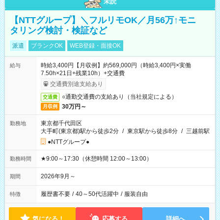
未読
【NTTグループ】＼フルリモOK／月56万↑モニ
タリング検討・検証など
派遣
ブランクOK
WEB登録・面接OK
時給3,400円【月収例】約569,000円（時給3,400円×実働
給与
7.50h×21日+残業10h）+交通費
交通費別途支給あり
○通勤交通費の支給あり（当社規定による）
交通費
30万円～
月収例
東京都千代田区
勤務地
大手町(東京都)駅から徒歩2分
/
東京駅から徒歩8分
/
三越前駅
●NTTグループ●
★9:00～17:30（休憩時間 12:00～13:00）
勤務時間
2026年9月～
期間
履歴書不要
/
40～50代活躍中
/
服装自由
特徴
気になる！
応募する
詳細へ