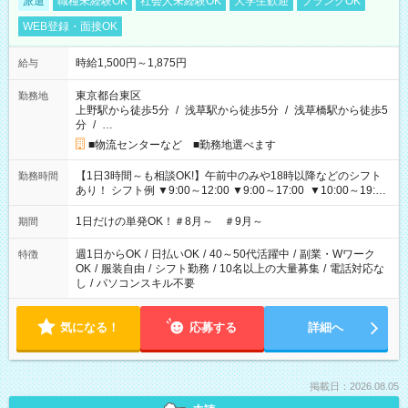
派遣
職種未経験OK
社会人未経験OK
大学生歓迎
ブランクOK
WEB登録・面接OK
時給1,500円～1,875円
給与
東京都台東区
勤務地
上野駅から徒歩5分
/
浅草駅から徒歩5分
/
浅草橋駅から徒歩5
分
/
…
■物流センターなど ■勤務地選べます
【1日3時間～も相談OK!】午前中のみや18時以降などのシフト
勤務時間
あり！ シフト例 ▼9:00～12:00 ▼9:00～17:00 ▼10:00～19:00
▼18:00～21:00
1日だけの単発OK！＃8月～ ＃9月～
期間
週1日からOK
/
日払いOK
/
40～50代活躍中
/
副業・Wワーク
特徴
OK
/
服装自由
/
シフト勤務
/
10名以上の大量募集
/
電話対応な
し
/
パソコンスキル不要
気になる！
応募する
詳細へ
掲載日：2026.08.05