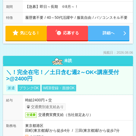
【急募】即日～長期 ※8月～！
期間
履歴書不要
/
40～50代活躍中
/
服装自由
/
パソコンスキル不要
特徴
気になる！
応募する
詳細へ
掲載日：2026.08.06
未読
＼！完全在宅！／土日含む週2～OK<講座受付
>@2400円
派遣
ブランクOK
WEB登録・面接OK
時給2400円＋交
給与
交通費別途支給あり
交通費実費支給（当社規定あり）
交通費
東京都港区
勤務地
田町(東京都)駅から徒歩4分
/
三田(東京都)駅から徒歩7分