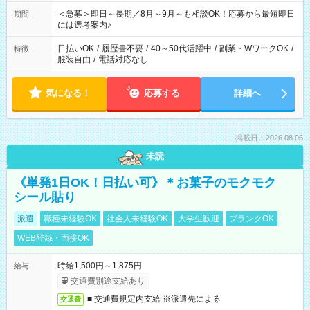
ば前職が、 在宅/財団法人/事務/コールセンター/受付/販売/カフェ
スタッフ スイーツ販売/ホテルフロント/化粧品販売/など 様々な
＜急募＞即日～長期／8月～9月～も相談OK！応募から最短即日
期間
業界から入社して活躍されています♪
には選考案内♪
日払いOK
/
履歴書不要
/
40～50代活躍中
/
副業・WワークOK
/
特徴
服装自由
/
電話対応なし
気になる！
応募する
詳細へ
掲載日：2026.08.06
未読
《単発1日OK！日払い可》＊お菓子のモクモク
シール貼り
派遣
職種未経験OK
社会人未経験OK
大学生歓迎
ブランクOK
WEB登録・面接OK
時給1,500円～1,875円
給与
交通費別途支給あり
■ 交通費規定内支給 ※派遣先による
交通費