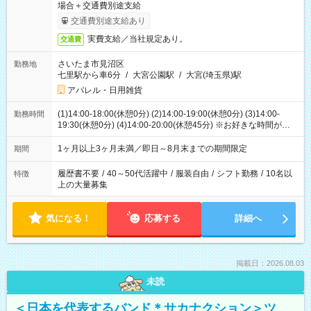
場合＋交通費別途支給
交通費別途支給あり
実費支給／当社規定あり。
交通費
さいたま市見沼区
勤務地
七里駅から車6分
/
大宮公園駅
/
大宮(埼玉県)駅
アパレル・日用雑貨
(1)14:00-18:00(休憩0分) (2)14:00-19:00(休憩0分) (3)14:00-
勤務時間
19:30(休憩0分) (4)14:00-20:00(休憩45分) ※お好きな時間が選べ
ます
1ヶ月以上3ヶ月未満／即日～8月末までの期間限定
期間
履歴書不要
/
40～50代活躍中
/
服装自由
/
シフト勤務
/
10名以
特徴
上の大量募集
気になる！
応募する
詳細へ
掲載日：2026.08.03
未読
＜日本を代表するバンド＊サカナクション＞ツ