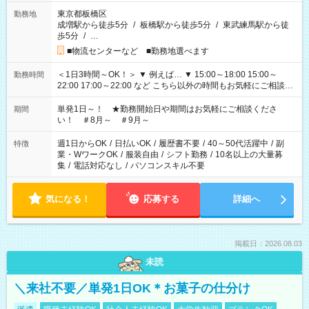
東京都板橋区
勤務地
成増駅から徒歩5分
/
板橋駅から徒歩5分
/
東武練馬駅から徒
歩5分
/
…
■物流センターなど ■勤務地選べます
＜1日3時間～OK！＞ ▼ 例えば… ▼ 15:00～18:00 15:00～
勤務時間
22:00 17:00～22:00 など こちら以外の時間もお気軽にご相談く
ださい！
単発1日～！ ★勤務開始日や期間はお気軽にご相談くださ
期間
い！ ＃8月～ ＃9月～
週1日からOK
/
日払いOK
/
履歴書不要
/
40～50代活躍中
/
副
特徴
業・WワークOK
/
服装自由
/
シフト勤務
/
10名以上の大量募
集
/
電話対応なし
/
パソコンスキル不要
気になる！
応募する
詳細へ
掲載日：2026.08.03
未読
＼来社不要／単発1日OK＊お菓子の仕分け