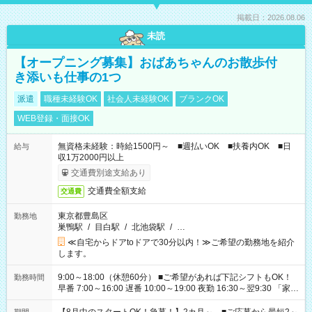
掲載日：2026.08.06
未読
【オープニング募集】おばあちゃんのお散歩付
き添いも仕事の1つ
派遣
職種未経験OK
社会人未経験OK
ブランクOK
WEB登録・面接OK
無資格未経験：時給1500円～ ■週払いOK ■扶養内OK ■日
給与
収1万2000円以上
交通費別途支給あり
交通費全額支給
交通費
東京都豊島区
勤務地
巣鴨駅
/
目白駅
/
北池袋駅
/
…
≪自宅からドアtoドアで30分以内！≫ご希望の勤務地を紹介
します。
9:00～18:00（休憩60分） ■ご希望があれば下記シフトもOK！
勤務時間
早番 7:00～16:00 遅番 10:00～19:00 夜勤 16:30～翌9:30 「家族
と休みを合わせたい」 「余裕を持って夕飯の準備がしたい」
「できれば残業はしたくない」 など、ご希望を教えてください