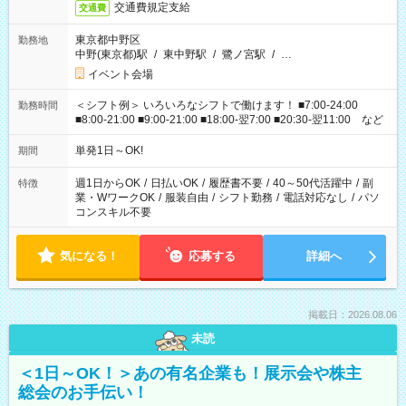
交通費規定支給
交通費
東京都中野区
勤務地
中野(東京都)駅
/
東中野駅
/
鷺ノ宮駅
/
…
イベント会場
＜シフト例＞ いろいろなシフトで働けます！ ■7:00-24:00
勤務時間
■8:00-21:00 ■9:00-21:00 ■18:00-翌7:00 ■20:30-翌11:00 など
単発1日～OK!
期間
週1日からOK
/
日払いOK
/
履歴書不要
/
40～50代活躍中
/
副
特徴
業・WワークOK
/
服装自由
/
シフト勤務
/
電話対応なし
/
パソ
コンスキル不要
気になる！
応募する
詳細へ
掲載日：2026.08.06
未読
＜1日～OK！＞あの有名企業も！展示会や株主
総会のお手伝い！