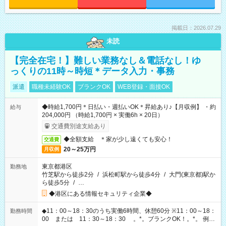
掲載日：2026.07.29
未読
【完全在宅！】難しい業務なし＆電話なし！ゆ
っくりの11時～時短＊データ入力・事務
派遣
職種未経験OK
ブランクOK
WEB登録・面接OK
◆時給1,700円＊日払い・週払いOK＊昇給あり♪【月収例】 ・約
給与
204,000円 （時給1,700円 × 実働6h × 20日）
交通費別途支給あり
◆全額支給 ＊家が少し遠くても安心！
交通費
20～25万円
月収例
東京都港区
勤務地
竹芝駅から徒歩2分
/
浜松町駅から徒歩4分
/
大門(東京都)駅か
ら徒歩5分
/
…
◆港区にある情報セキュリティ企業◆
◆11：00～18：30のうち実働6時間、休憩60分 ※11：00～18：
勤務時間
00 または 11：30～18：30 。*。ブランクOK！。*。 例え