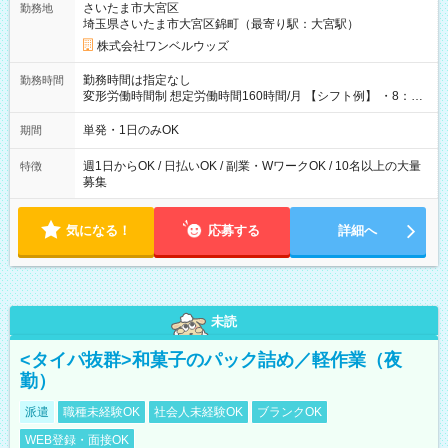
さいたま市大宮区
勤務地
埼玉県さいたま市大宮区錦町（最寄り駅：大宮駅）
株式会社ワンベルウッズ
勤務時間は指定なし
勤務時間
変形労働時間制 想定労働時間160時間/月 【シフト例】 ・8：00
～21：00
単発・1日のみOK
期間
週1日からOK / 日払いOK / 副業・WワークOK / 10名以上の大量
特徴
募集
気になる！
応募する
詳細へ
未読
<タイパ抜群>和菓子のパック詰め／軽作業（夜
勤）
派遣
職種未経験OK
社会人未経験OK
ブランクOK
WEB登録・面接OK