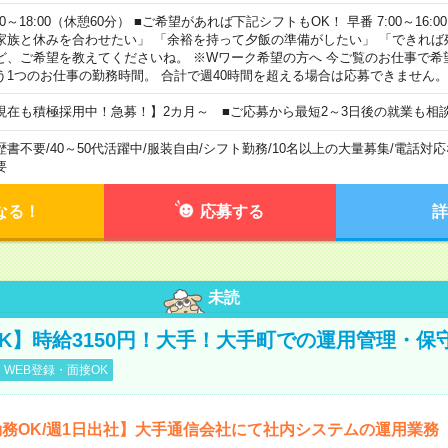
00～18:00（休憩60分） ■ご希望があれば下記シフトもOK！ 早番 7:00～16:00 遅
家族と休みを合わせたい」 「余裕を持って夕飯の準備がしたい」 「できれば
ど、ご希望を教えてくださいね。 ※Wワーク希望の方へ 今ご覧のお仕事で希
う1つのお仕事の勤務時間。 合計で週40時間を超える場合は応募できません。
現在も積極採用中！急募！】2カ月～ ■ご応募から最短2～3日後の就業も相
歴書不要
/
40～50代活躍中
/
服装自由
/
シフト勤務
/
10名以上の大量募集
/
電話対応
要
なる！
応募する
詳
未読
K】時給3150円！大手！大手町での運用管理・保
WEB登録・面接OK
務OK/週1日出社】大手通信会社にて社内システムの運用業務