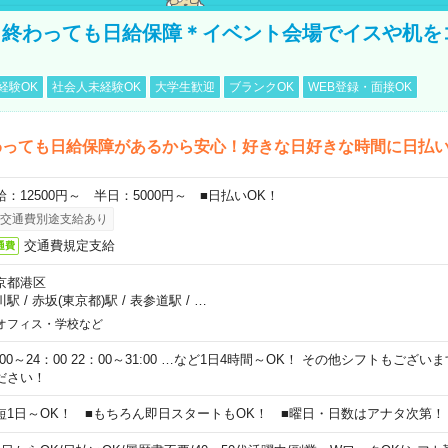
く終わっても日給保障＊イベント会場でイスや机を
経験OK
社会人未経験OK
大学生歓迎
ブランクOK
WEB登録・面接OK
わっても日給保障があるから安心！好きな日好きな時間に日払
給：12500円～ 半日：5000円～ ■日払いOK！
交通費別途支給あり
交通費規定支給
通費
京都港区
川駅
/
赤坂(東京都)駅
/
表参道駅
/
…
オフィス・学校など
0:00～24：00 22：00～31:00 …など1日4時間～OK！ その他シフトもござ
ださい！
短1日～OK！ ■もちろん即日スタートもOK！ ■曜日・日数はアナタ次第！