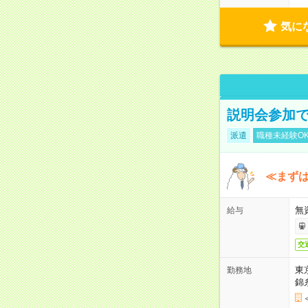
気に
説明会参加で
派遣
職種未経験O
≪まずは
無
給与
交
東
勤務地
錦