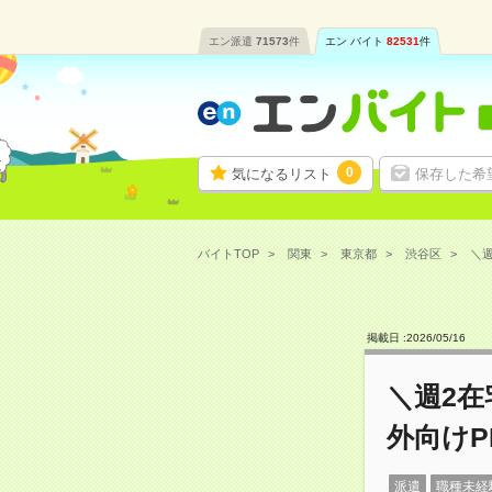
エン派遣
71573
件
エン バイト
82531
件
0
気になるリスト
保存した希
バイトTOP
関東
東京都
渋谷区
＼週
掲載日 :
2026
/
05
/
16
＼週2在
外向け
派遣
職種未経