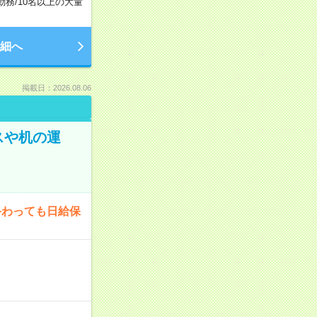
勤務
/
10名以上の大量
細へ
掲載日：2026.08.06
スや机の運
終わっても日給保