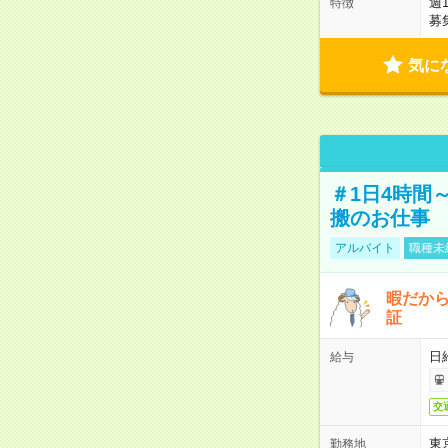
週
特徴
募
気に
＃1日4時間
搬のお仕事
アルバイト
職種未
暇だか
証
日
給与
交
東
勤務地