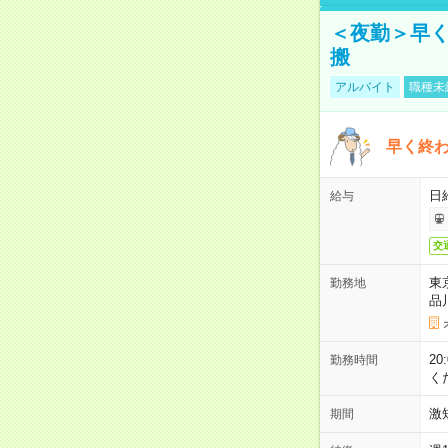
＜夜勤＞早
搬
アルバイト
職種未
早く終
日
給与
交
東
勤務地
品
2
勤務時間
く
激
期間