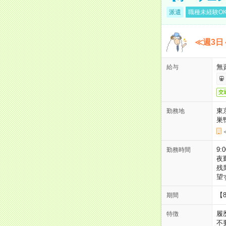
派遣
職種未経験O
≪週3日
無
給与
交
東
勤務地
巣
9:
勤務時間
夜
残
望
【
期間
履
特徴
不