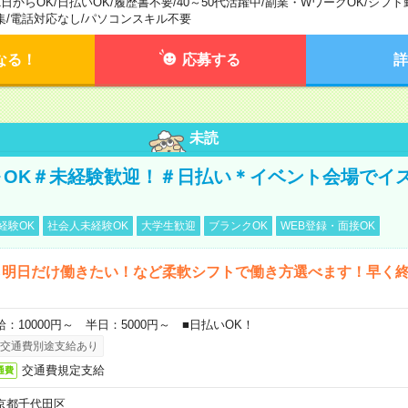
1日からOK
/
日払いOK
/
履歴書不要
/
40～50代活躍中
/
副業・WワークOK
/
シフト
集
/
電話対応なし
/
パソコンスキル不要
なる！
応募する
詳
未読
～OK＃未経験歓迎！＃日払い＊イベント会場でイ
経験OK
社会人未経験OK
大学生歓迎
ブランクOK
WEB登録・面接OK
ら明日だけ働きたい！など柔軟シフトで働き方選べます！早く
給：10000円～ 半日：5000円～ ■日払いOK！
交通費別途支給あり
交通費規定支給
通費
京都千代田区