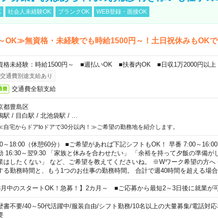
K
社会人未経験OK
ブランクOK
WEB登録・面接OK
～OK≫無資格・未経験でも時給1500円～！土日祝休みもOK
資格未経験：時給1500円～ ■週払いOK ■扶養内OK ■日収1万2000円以上
交通費別途支給あり
交通費全額支給
通費
京都豊島区
鴨駅
/
目白駅
/
北池袋駅
/
…
≪自宅からドアtoドアで30分以内！≫ご希望の勤務地を紹介します。
00～18:00（休憩60分） ■ご希望があれば下記シフトもOK！ 早番 7:00～16:00 遅
勤 16:30～翌9:30 「家族と休みを合わせたい」 「余裕を持って夕飯の準備
業はしたくない」 など、ご希望を教えてくださいね。 ※Wワーク希望の方へ
する勤務時間と、もう1つのお仕事の勤務時間。 合計で週40時間を超える場
8月中のスタートOK！急募！】2カ月～ ■ご応募から最短2～3日後に就業が
歴書不要
/
40～50代活躍中
/
服装自由
/
シフト勤務
/
10名以上の大量募集
/
電話対応
要