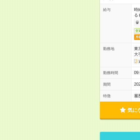
時
給与
る
交
月
東
勤務地
大
09
勤務時間
2
期間
履
特徴
気に