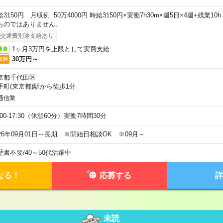
給3150円 月収例 50万4000円 時給3150円×実働7h30m×週5日×4週+残業1
ものではありません。
交通費別途支給あり
1ヶ月3万円を上限として実費支給
通費
30万円～
収例
京都千代田区
手町(東京都)駅から徒歩1分
通信業
:00-17:30（休憩60分）実働7時間30分
026年09月01日～長期 ※開始日相談OK ※09月～
歴書不要
/
40～50代活躍中
なる！
応募する
詳
未読