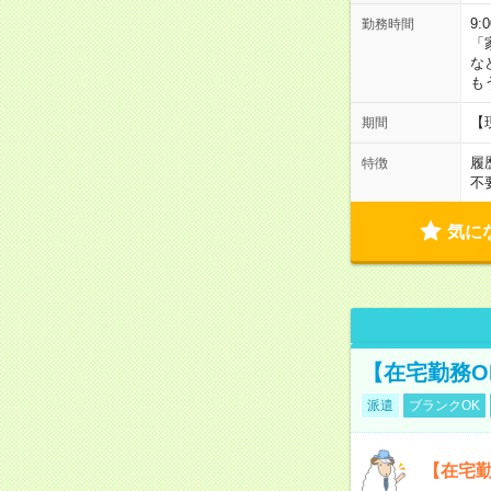
9:
勤務時間
「
な
も
【
期間
履
特徴
不
気に
【在宅勤務O
派遣
ブランクOK
【在宅勤