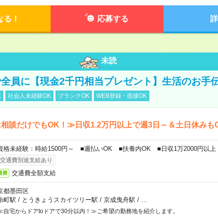
なる！
応募する
詳
未読
全員に【現金2千円相当プレゼント】生活のお手
K
社会人未経験OK
ブランクOK
WEB登録・面接OK
相談だけでもOK！≫日収1.2万円以上で週3日～＆土日休みも
資格未経験：時給1500円～ ■週払いOK ■扶養内OK ■日収1万2000円以上
交通費別途支給あり
交通費全額支給
通費
京都墨田区
糸町駅
/
とうきょうスカイツリー駅
/
京成曳舟駅
/
…
≪自宅からドアtoドアで30分以内！≫ご希望の勤務地を紹介します。