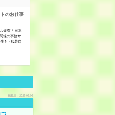
ートのお仕事
トル多数＊日本
R関係の事務サ
生も○ 服装自
掲載日：2026.08.08
1つ