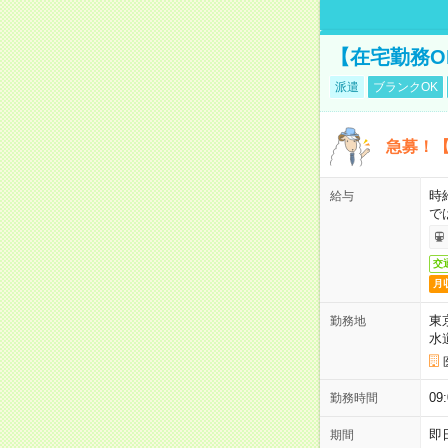
【在宅勤務O
派遣
ブランクOK
急募！【
時
給与
で
交
月
東
勤務地
水
09
勤務時間
即
期間