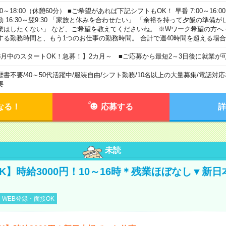
00～18:00（休憩60分） ■ご希望があれば下記シフトもOK！ 早番 7:00～16:00 遅
勤 16:30～翌9:30 「家族と休みを合わせたい」 「余裕を持って夕飯の準備
業はしたくない」 など、ご希望を教えてくださいね。 ※Wワーク希望の方へ
する勤務時間と、もう1つのお仕事の勤務時間。 合計で週40時間を超える場
8月中のスタートOK！急募！】2カ月～ ■ご応募から最短2～3日後に就業が
歴書不要
/
40～50代活躍中
/
服装自由
/
シフト勤務
/
10名以上の大量募集
/
電話対応
要
なる！
応募する
詳
未読
K】時給3000円！10～16時＊残業ほぼなし▼新
WEB登録・面接OK