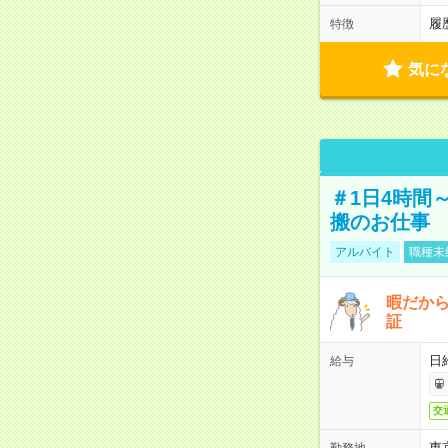
履
特徴
気に
＃1日4時間
搬のお仕事
アルバイト
職種未
暇だか
証
日
給与
交
東
勤務地