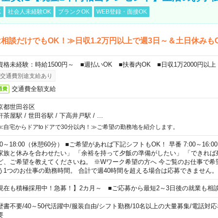
K
社会人未経験OK
ブランクOK
WEB登録・面接OK
相談だけでもOK！≫日収1.2万円以上で週3日～＆土日休みも
資格未経験：時給1500円～ ■週払いOK ■扶養内OK ■日収1万2000円以上
交通費別途支給あり
交通費全額支給
通費
京都世田谷区
軒茶屋駅
/
世田谷駅
/
下高井戸駅
/
…
≪自宅からドアtoドアで30分以内！≫ご希望の勤務地を紹介します。
00～18:00（休憩60分） ■ご希望があれば下記シフトもOK！ 早番 7:00～16:00 遅
家族と休みを合わせたい」 「余裕を持って夕飯の準備がしたい」 「できれば
ど、ご希望を教えてくださいね。 ※Wワーク希望の方へ 今ご覧のお仕事で希
う1つのお仕事の勤務時間。 合計で週40時間を超える場合は応募できません。
現在も積極採用中！急募！】2カ月～ ■ご応募から最短2～3日後の就業も相
歴書不要
/
40～50代活躍中
/
服装自由
/
シフト勤務
/
10名以上の大量募集
/
電話対応
要