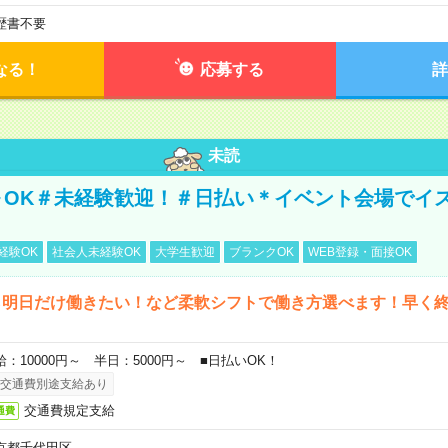
歴書不要
なる！
応募する
詳
未読
～OK＃未経験歓迎！＃日払い＊イベント会場でイ
経験OK
社会人未経験OK
大学生歓迎
ブランクOK
WEB登録・面接OK
ら明日だけ働きたい！など柔軟シフトで働き方選べます！早く
給：10000円～ 半日：5000円～ ■日払いOK！
交通費別途支給あり
交通費規定支給
通費
京都千代田区