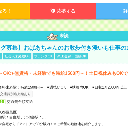
なる！
応募する
詳
未読
グ募集】おばあちゃんのお散歩付き添いも仕事の
K
社会人未経験OK
ブランクOK
WEB登録・面接OK
～OK≫無資格・未経験でも時給1500円～！土日祝休みもOK
資格未経験：時給1500円～ ■週払いOK ■扶養内OK ■日収1万2000円以上
交通費別途支給あり
交通費全額支給
通費
京都豊島区
鴨駅
/
目白駅
/
北池袋駅
/
…
≪自宅からドアtoドアで30分以内！≫ご希望の勤務地を紹介します。