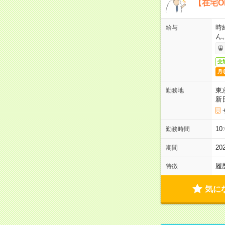
【在宅O
時
給与
ん
交
月
東
勤務地
新
1
勤務時間
2
期間
履
特徴
気に