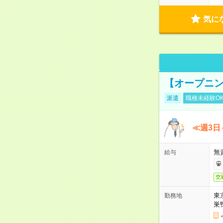
気に
【オープニン
派遣
職種未経験O
≪週3日
無
給与
交
東
勤務地
巣