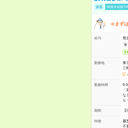
派遣
職種未経験O
≪まずは
無
給与
交
東
勤務地
三
9:
勤務時間
「
な
も
【
期間
履
特徴
不