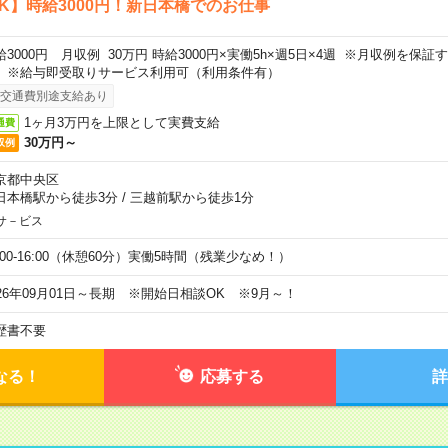
K】時給3000円！新日本橋でのお仕事
給3000円 月収例 30万円 時給3000円×実働5h×週5日×4週 ※月収例を保
。※給与即受取りサービス利用可（利用条件有）
交通費別途支給あり
1ヶ月3万円を上限として実費支給
通費
30万円～
収例
京都中央区
日本橋駅から徒歩3分
/
三越前駅から徒歩1分
サ－ビス
0:00-16:00（休憩60分）実働5時間（残業少なめ！）
026年09月01日～長期 ※開始日相談OK ※9月～！
歴書不要
なる！
応募する
詳