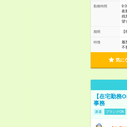
9:
勤務時間
夜
残
望
【
期間
履
特徴
不
気に
【在宅勤務O
事務
派遣
ブランクOK