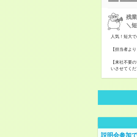
残業
＼短
人気！短大で
【担当者より
【来社不要の
いさせてくだ
説明会参加で