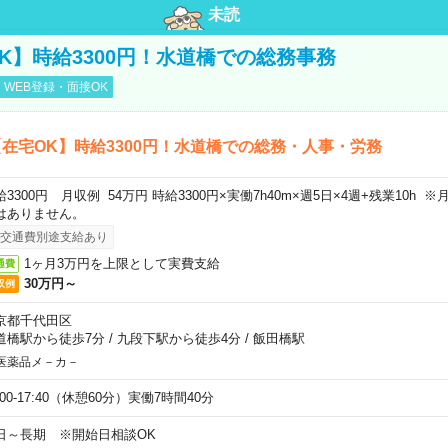
未読
K】時給3300円！水道橋での総務事務
WEB登録・面接OK
在宅OK】時給3300円！水道橋での総務・人事・労務
給3300円 月収例 54万円 時給3300円×実働7h40m×週5日×4週+残業10h
はありません。
交通費別途支給あり
1ヶ月3万円を上限として実費支給
通費
30万円～
収例
京都千代田区
道橋駅から徒歩7分
/
九段下駅から徒歩4分
/
飯田橋駅
医薬品メ－カ－
:00-17:40（休憩60分）実働7時間40分
日～長期 ※開始日相談OK