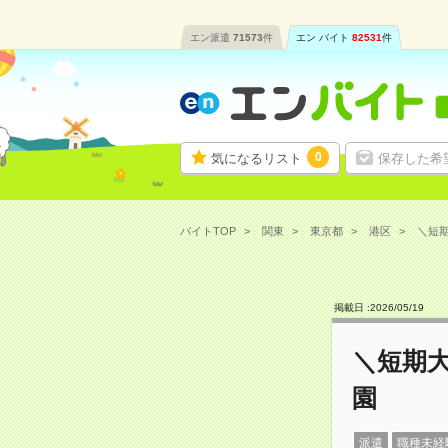
エン派遣
71573
件
エン バイト
82531
件
0
気になるリスト
保存した希
バイトTOP
関東
東京都
港区
＼短期
掲載日 :
2026
/
05
/
19
＼短期大
園
派遣
職種未経