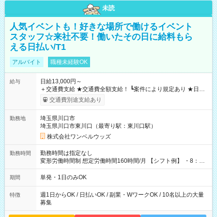
未読
人気イベントも！好きな場所で働けるイベント
スタッフ☆来社不要！働いたその日に給料もら
える日払い/T1
アルバイト
職種未経験OK
日給13,000円～
給与
＋交通費支給 ★交通費全額支給！ ┗案件により規定あり ★日払
いOK！（規定あり） ┗働いたその日に現金GET♪ お仕事後はコ
交通費別途支給あり
ンビニATMから 日払い分を引き落とせます！ 【試用期間】試
用期間なし
埼玉県川口市
勤務地
埼玉県川口市東川口（最寄り駅：東川口駅）
株式会社ワンベルウッズ
勤務時間は指定なし
勤務時間
変形労働時間制 想定労働時間160時間/月 【シフト例】 ・8：00
～21：00
単発・1日のみOK
期間
週1日からOK / 日払いOK / 副業・WワークOK / 10名以上の大量
特徴
募集