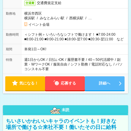
交通費規定支給
交通費
横浜市西区
勤務地
横浜駅
/
みなとみらい駅
/
西横浜駅
/
…
イベント会場
＜シフト例＞ いろいろなシフトで働けます！ ■7:00-24:00
勤務時間
■8:00-21:00 ■9:00-21:00 ■18:00-翌7:00 ■20:30-翌11:00 など
単発1日～OK!
期間
週1日からOK
/
日払いOK
/
履歴書不要
/
40～50代活躍中
/
副
特徴
業・WワークOK
/
服装自由
/
シフト勤務
/
電話対応なし
/
パソ
コンスキル不要
気になる！
応募する
詳細へ
未読
ちいさいかわいいキャラのイベントも！好きな
場所で働ける☆来社不要！働いたその日に給料