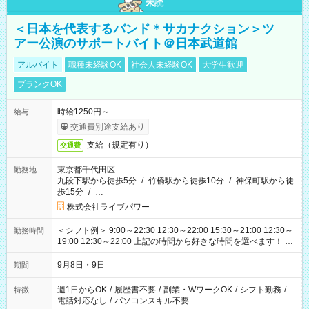
未読
＜日本を代表するバンド＊サカナクション＞ツ
アー公演のサポートバイト＠日本武道館
アルバイト
職種未経験OK
社会人未経験OK
大学生歓迎
ブランクOK
時給1250円～
給与
交通費別途支給あり
支給（規定有り）
交通費
東京都千代田区
勤務地
九段下駅から徒歩5分
/
竹橋駅から徒歩10分
/
神保町駅から徒
歩15分
/
…
株式会社ライブパワー
＜シフト例＞ 9:00～22:30 12:30～22:00 15:30～21:00 12:30～
勤務時間
19:00 12:30～22:00 上記の時間から好きな時間を選べます！ ※
時間は変更となる可能性があります
9月8日・9日
期間
週1日からOK
/
履歴書不要
/
副業・WワークOK
/
シフト勤務
/
特徴
電話対応なし
/
パソコンスキル不要