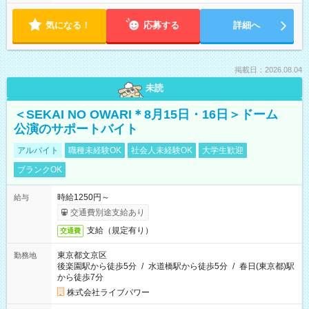
気になる！
応募する
詳細へ
掲載日：2026.08.04
未読
＜SEKAI NO OWARI＊8月15日・16日＞ドーム
公演のサポートバイト
アルバイト
職種未経験OK
社会人未経験OK
大学生歓迎
ブランクOK
時給1250円～
給与
交通費別途支給あり
支給（規定有り）
交通費
東京都文京区
勤務地
後楽園駅から徒歩5分
/
水道橋駅から徒歩5分
/
春日(東京都)駅
から徒歩7分
株式会社ライブパワー