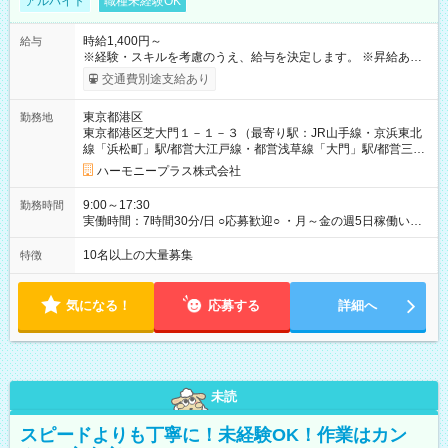
アルバイト
職種未経験OK
時給1,400円～
給与
※経験・スキルを考慮のうえ、給与を決定します。 ※昇給あり
（勤務実績・評価による） ※残業が発生した場合は、時間外手
交通費別途支給あり
当を全額支給します。 ※交通費支給（月額上限50,000円／当社
規定による） ※給与は月末締め、翌月15日払いです。 ※試用期
東京都港区
勤務地
間中も給与・待遇に変更はありません。 【試用期間】試用期間
東京都港区芝大門１－１－３（最寄り駅：JR山手線・京浜東北
あり 試用期間の長さ：1ヶ月 雇用形態、給与は本採用時と同じ
線「浜松町」駅/都営大江戸線・都営浅草線「⼤⾨」駅/都営三田
です。 試用期間中は、健康保険などの福利厚生の一部が制限さ
線「御成⾨」駅）
れる可能性があります。
ハーモニープラス株式会社
9:00～17:30
勤務時間
実働時間：7時間30分/日 ○応募歓迎○ ・月～金の週5日稼働いた
だける方 ・実働時間：7.5時間（休憩1時間）
10名以上の大量募集
特徴
気になる！
応募する
詳細へ
未読
スピードよりも丁寧に！未経験OK！作業はカン