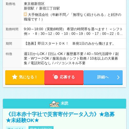
東京都新宿区
勤務地
新宿駅
/
新宿三丁目駅
大手物流会社（年齢不問／「無理なく続けられる」と好評の
職場です！）
9:00～18:00（実動8時間） 希望の時間帯を選べます！ ＜シフト
勤務時間
例＞ ・8：30～12：00 ・10：00～19：00 ・17：00～22：00
・13：00～22：00 ・22：00～翌6：00 など
【急募】即日スタートＯＫ！ 単発1日のみから働けます。
期間
週1日からOK
/
日払いOK
/
履歴書不要
/
40～50代活躍中
/
副
特徴
業・WワークOK
/
服装自由
/
シフト勤務
/
10名以上の大量募
集
/
電話対応なし
/
パソコンスキル不要
気になる！
応募する
詳細へ
未読
《日本赤十字社で災害寄付データ入力》★急募
★未経験OK★