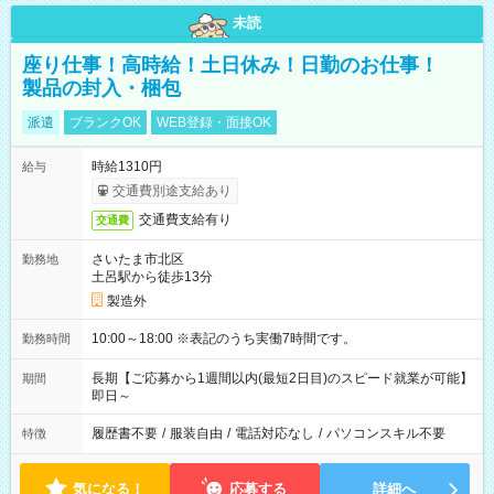
未読
座り仕事！高時給！土日休み！日勤のお仕事！
製品の封入・梱包
派遣
ブランクOK
WEB登録・面接OK
時給1310円
給与
交通費別途支給あり
交通費支給有り
交通費
さいたま市北区
勤務地
土呂駅から徒歩13分
製造外
10:00～18:00 ※表記のうち実働7時間です。
勤務時間
長期【ご応募から1週間以内(最短2日目)のスピード就業が可能】
期間
即日～
履歴書不要
/
服装自由
/
電話対応なし
/
パソコンスキル不要
特徴
気になる！
応募する
詳細へ