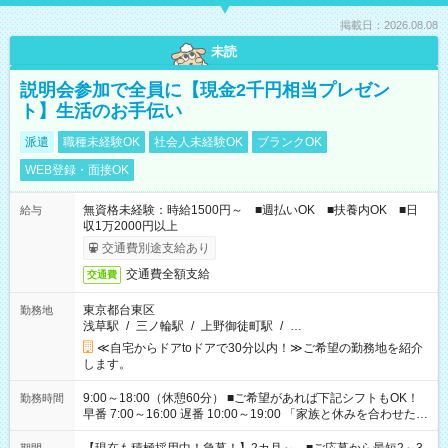
掲載日：2026.08.08
未読
説明会参加で全員に【現金2千円相当プレゼン
ト】生活のお手伝い
派遣
職種未経験OK
社会人未経験OK
ブランクOK
WEB登録・面接OK
無資格未経験：時給1500円～ ■週払いOK ■扶養内OK ■日
給与
収1万2000円以上
交通費別途支給あり
交通費全額支給
交通費
東京都台東区
勤務地
浅草駅
/
三ノ輪駅
/
上野御徒町駅
/
…
≪自宅からドアtoドアで30分以内！≫ご希望の勤務地を紹介
します。
9:00～18:00（休憩60分） ■ご希望があれば下記シフトもOK！
勤務時間
早番 7:00～16:00 遅番 10:00～19:00 「家族と休みを合わせた
い」 「余裕を持って夕飯の準備がしたい」 「できれば残業はし
たくない」 など、ご希望を教えてくださいね。 ※Wワーク希望