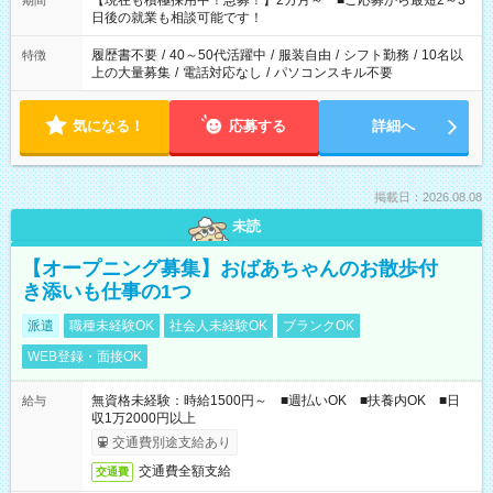
【現在も積極採用中！急募！】2カ月～ ■ご応募から最短2～3
期間
の方へ 今ご覧のお仕事で希望する勤務時間と、もう1つのお仕事
日後の就業も相談可能です！
の勤務時間。 合計で週40時間を超える場合は応募できません。
履歴書不要
/
40～50代活躍中
/
服装自由
/
シフト勤務
/
10名以
特徴
上の大量募集
/
電話対応なし
/
パソコンスキル不要
気になる！
応募する
詳細へ
掲載日：2026.08.08
未読
【オープニング募集】おばあちゃんのお散歩付
き添いも仕事の1つ
派遣
職種未経験OK
社会人未経験OK
ブランクOK
WEB登録・面接OK
無資格未経験：時給1500円～ ■週払いOK ■扶養内OK ■日
給与
収1万2000円以上
交通費別途支給あり
交通費全額支給
交通費