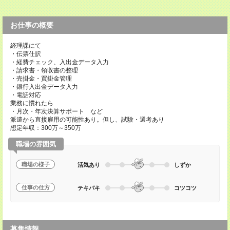
お仕事の概要
経理課にて
・伝票仕訳
・経費チェック、入出金データ入力
・請求書・領収書の整理
・売掛金・買掛金管理
・銀行入出金データ入力
・電話対応
業務に慣れたら
・月次・年次決算サポート など
派遣から直接雇用の可能性あり。但し、試験・選考あり
想定年収：300万～350万
職場の雰囲気
職場の様子
活気あり
しずか
仕事の仕方
テキパキ
コツコツ
募集情報