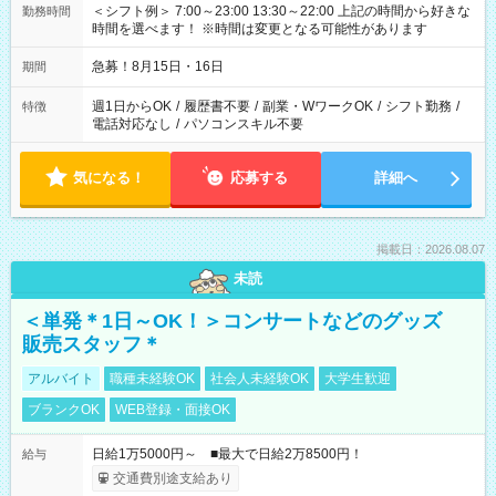
＜シフト例＞ 7:00～23:00 13:30～22:00 上記の時間から好きな
勤務時間
時間を選べます！ ※時間は変更となる可能性があります
急募！8月15日・16日
期間
週1日からOK
/
履歴書不要
/
副業・WワークOK
/
シフト勤務
/
特徴
電話対応なし
/
パソコンスキル不要
気になる！
応募する
詳細へ
掲載日：2026.08.07
未読
＜単発＊1日～OK！＞コンサートなどのグッズ
販売スタッフ＊
アルバイト
職種未経験OK
社会人未経験OK
大学生歓迎
ブランクOK
WEB登録・面接OK
日給1万5000円～ ■最大で日給2万8500円！
給与
交通費別途支給あり