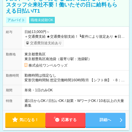
スタッフ☆来社不要！働いたその日に給料もら
える日払い/T1
アルバイト
職種未経験OK
日給13,000円～
給与
＋交通費支給 ★交通費全額支給！ ┗案件により規定あり ★日払
いOK！（規定あり） ┗働いたその日に現金GET♪ お仕事後はコ
交通費別途支給あり
ンビニATMから 日払い分を引き落とせます！ 【試用期間】試
用期間なし
東京都豊島区
勤務地
東京都豊島区南池袋（最寄り駅：池袋駅）
株式会社ワンベルウッズ
勤務時間は指定なし
勤務時間
変形労働時間制 想定労働時間160時間/月 【シフト例】 ・8：00
～21：00
単発・1日のみOK
期間
週1日からOK / 日払いOK / 副業・WワークOK / 10名以上の大量
特徴
募集
気になる！
応募する
詳細へ