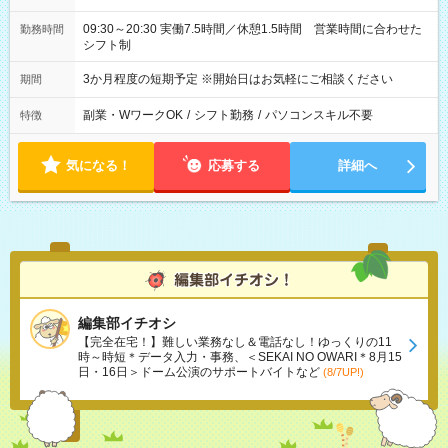
09:30～20:30 実働7.5時間／休憩1.5時間 営業時間に合わせた
勤務時間
シフト制
3か月程度の短期予定 ※開始日はお気軽にご相談ください
期間
副業・WワークOK
/
シフト勤務
/
パソコンスキル不要
特徴
気になる！
応募する
詳細へ
編集部イチオシ
【完全在宅！】難しい業務なし＆電話なし！ゆっくりの11
時～時短＊データ入力・事務、＜SEKAI NO OWARI＊8月15
日・16日＞ドーム公演のサポートバイトなど
(8/7UP!)