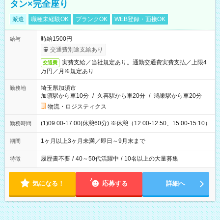
タン×完全座り
派遣
職種未経験OK
ブランクOK
WEB登録・面接OK
時給1500円
給与
交通費別途支給あり
実費支給／当社規定あり。通勤交通費実費支払／上限4
交通費
万円／月※規定あり
埼玉県加須市
勤務地
加須駅から車10分
/
久喜駅から車20分
/
鴻巣駅から車20分
物流・ロジスティクス
(1)09:00-17:00(休憩60分) ※休憩（12:00-12:50、15:00-15:10）
勤務時間
1ヶ月以上3ヶ月未満／即日～9月末まで
期間
履歴書不要
/
40～50代活躍中
/
10名以上の大量募集
特徴
気になる！
応募する
詳細へ