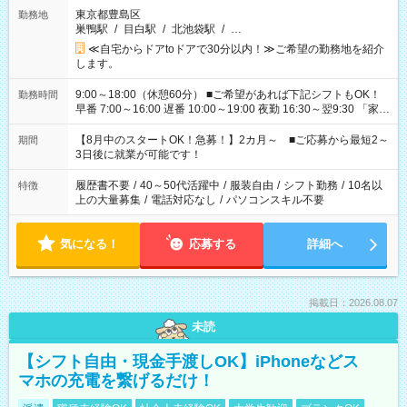
東京都豊島区
勤務地
巣鴨駅
/
目白駅
/
北池袋駅
/
…
≪自宅からドアtoドアで30分以内！≫ご希望の勤務地を紹介
します。
9:00～18:00（休憩60分） ■ご希望があれば下記シフトもOK！
勤務時間
早番 7:00～16:00 遅番 10:00～19:00 夜勤 16:30～翌9:30 「家族
と休みを合わせたい」 「余裕を持って夕飯の準備がしたい」
「できれば残業はしたくない」 など、ご希望を教えてください
【8月中のスタートOK！急募！】2カ月～ ■ご応募から最短2～
期間
ね。 ※Wワーク希望の方へ 今ご覧のお仕事で希望する勤務時間
3日後に就業が可能です！
と、もう1つのお仕事の勤務時間。 合計で週40時間を超える場
合は応募できません。
履歴書不要
/
40～50代活躍中
/
服装自由
/
シフト勤務
/
10名以
特徴
上の大量募集
/
電話対応なし
/
パソコンスキル不要
気になる！
応募する
詳細へ
掲載日：2026.08.07
未読
【シフト自由・現金手渡しOK】iPhoneなどス
マホの充電を繋げるだけ！