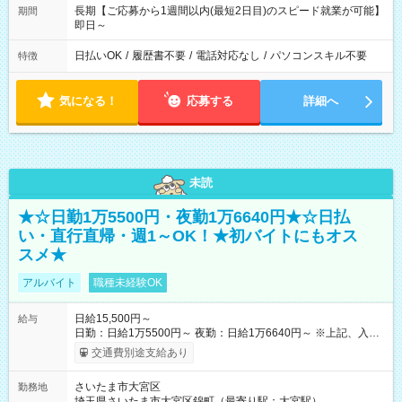
長期【ご応募から1週間以内(最短2日目)のスピード就業が可能】
期間
即日～
日払いOK
/
履歴書不要
/
電話対応なし
/
パソコンスキル不要
特徴
気になる！
応募する
詳細へ
未読
★☆日勤1万5500円・夜勤1万6640円★☆日払
い・直行直帰・週1～OK！★初バイトにもオス
スメ★
アルバイト
職種未経験OK
日給15,500円～
給与
日勤：日給1万5500円～ 夜勤：日給1万6640円～ ※上記、入社
祝手当4000円含む(25勤務まで) ┗新任研修の終了から100日以内
交通費別途支給あり
┗規定あり ／ 経験や年齢を問わず、 頑張った方全員に支給され
ます！ ＼ ■日給保証あり！ お仕事が早く終わっても、 その日の
さいたま市大宮区
勤務地
日給は全額支給！ ■月22日以上勤務すると… 日給1000円UP！ ■
埼玉県さいたま市大宮区錦町（最寄り駅：大宮駅）