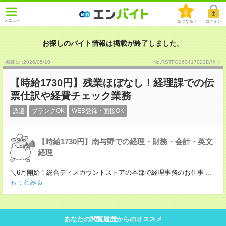
0
メニュー
気になる！
ログイン
お探しのバイト情報は掲載が終了しました。
掲載日 :2026
/
05
/
10
No.RSTFO260417023D/埼玉
【時給1730円】残業ほぼなし！経理課での伝
票仕訳や経費チェック業務
派遣
ブランクOK
WEB登録・面接OK
【時給1730円】南与野での経理・財務・会計・英文
経理
＼6月開始！総合ディスカウントストアの本部で経理事務のお仕事
...
もっとみる
あなたの閲覧履歴からのオススメ