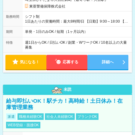
日払い・週払い・前払いOK！ 給与即時払いサービス『クリア
(CRIA)』で 最短当日にコンビニATMから 現金で給与を受け取れ
東亜警備保障株式会社
ます♪ ※稼働分・規定あり ■法定研修(7h×3日間)中も 手当をしっ
かり【3万円】支給！ ┗研修手当の一部(9，000円)は手渡しで支
シフト制
勤務時間
給 ┗昼食代も別途支給(500円×3日間） ┗研修期間中も交通費全
1日あたりの実働時間：最大8時間/日 【日勤】9:00～18:00 【夜
額支給 【試用期間】試用期間なし
勤】20:00～翌5:00 ・【日勤のみ】【夜勤のみ】もOK♪ ・自分
の都合に合わせて稼げます◎ ・シフトの申告は電話・メールで
単発・1日のみOK / 短期（1ヶ月以内）
期間
OK♪ ┗お仕事したい日を電話かメールで連絡！ ★週5勤務や、プ
ライベートの予定に 合わせて好きな時など、自由に働けます
週1日からOK / 日払いOK / 副業・WワークOK / 10名以上の大量
特徴
募集
気になる！
応募する
詳細へ
未読
給与即払いOK！駅チカ！高時給！土日休み！在
庫管理業務
派遣
職種未経験OK
社会人未経験OK
ブランクOK
WEB登録・面接OK