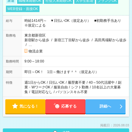
派遣
職種未経験OK
社会人未経験OK
大学生歓迎
ブランクOK
WEB登録・面接OK
時給1414円～ ▼日払いOK（規定あり） ■初勤務手当あり
給与
※規定による
東京都新宿区
勤務地
新宿駅から徒歩
/
新宿三丁目駅から徒歩
/
高田馬場駅から徒歩
/
…
物流企業
9:00～18:00
勤務時間
即日～OK！ 1日～働けます＾＾（規定あり）
期間
週1日からOK
/
日払いOK
/
履歴書不要
/
40～50代活躍中
/
副
特徴
業・WワークOK
/
服装自由
/
シフト勤務
/
10名以上の大量募
集
/
電話対応なし
/
パソコンスキル不要
気になる！
応募する
詳細へ
掲載日：2026.08.03