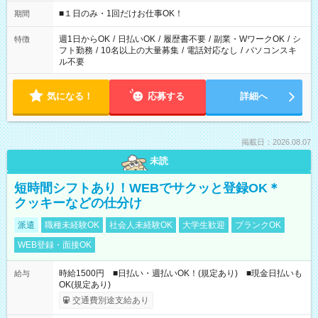
etc ★最短で3時間で5,120円のお仕事から 15時間で2万円近く稼
げるお仕事も！ ご希望のお時間に合わせてご紹介！ ※シフトは
■１日のみ・1回だけお仕事OK！
期間
現場によって異なります。 ※勿論、休憩時間はあるのでご安心
ください！
週1日からOK
/
日払いOK
/
履歴書不要
/
副業・WワークOK
/
シ
特徴
フト勤務
/
10名以上の大量募集
/
電話対応なし
/
パソコンスキ
ル不要
気になる！
応募する
詳細へ
掲載日：2026.08.07
未読
短時間シフトあり！WEBでサクッと登録OK＊
クッキーなどの仕分け
派遣
職種未経験OK
社会人未経験OK
大学生歓迎
ブランクOK
WEB登録・面接OK
時給1500円 ■日払い・週払いOK！(規定あり) ■現金日払いも
給与
OK(規定あり)
交通費別途支給あり