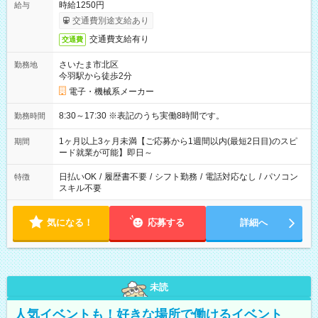
時給1250円
給与
交通費別途支給あり
交通費支給有り
交通費
さいたま市北区
勤務地
今羽駅から徒歩2分
電子・機械系メーカー
8:30～17:30 ※表記のうち実働8時間です。
勤務時間
1ヶ月以上3ヶ月未満【ご応募から1週間以内(最短2日目)のスピ
期間
ード就業が可能】即日～
日払いOK
/
履歴書不要
/
シフト勤務
/
電話対応なし
/
パソコン
特徴
スキル不要
気になる！
応募する
詳細へ
未読
人気イベントも！好きな場所で働けるイベント