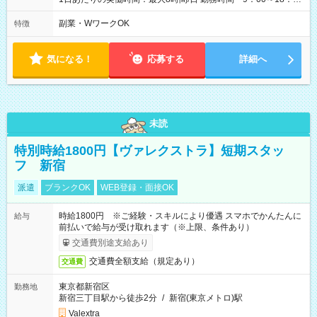
00(実働8h、休憩1h) 土日祝含む週3日～OK、シフト制 ※もちろ
ん週5日勤務もOK♪ 勤務期間：2026年8月12日～9月9日※リスト
副業・WワークOK
特徴
全件完了で業務終了
気になる！
応募する
詳細へ
未読
特別時給1800円【ヴァレクストラ】短期スタッ
フ 新宿
派遣
ブランクOK
WEB登録・面接OK
時給1800円 ※ご経験・スキルにより優遇 スマホでかんたんに
給与
前払いで給与が受け取れます（※上限、条件あり）
交通費別途支給あり
交通費全額支給（規定あり）
交通費
東京都新宿区
勤務地
新宿三丁目駅から徒歩2分
/
新宿(東京メトロ)駅
Valextra