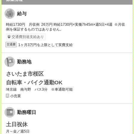
給与
時給1730円 月収例 26万円 時給1730円×実働7h45m×週5日×4週 ※月収
例を保証するものではありません。
交通費別途支給あり
1ヶ月3万円を上限として実費支給
交通費
勤務地
さいたま市桜区
自転車・バイク通勤OK
埼京線 南与野 バス3分 ※車通勤可能
小売業
勤務曜日
土日祝休
月～金／週5日