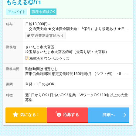
もらえる◎/T1
アルバイト
職種未経験OK
日給13,000円～
給与
＋交通費支給 ★交通費全額支給！ ┗案件により規定あり ★日払
いOK！（規定あり） ┗働いたその日に現金GET♪ お仕事後はコ
交通費別途支給あり
ンビニATMから 日払い分を引き落とせます！ 【試用期間】試
用期間なし
さいたま市大宮区
勤務地
埼玉県さいたま市大宮区錦町（最寄り駅：大宮駅）
株式会社ワンベルウッズ
勤務時間は指定なし
勤務時間
変形労働時間制 想定労働時間160時間/月 【シフト例】 ・8：00
～21：00
単発・1日のみOK
期間
週1日からOK / 日払いOK / 副業・WワークOK / 10名以上の大量
特徴
募集
気になる！
応募する
詳細へ