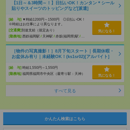
【1日～＆3時間～！】日払いOK！カンタン＊シール
貼りやスイーツのトッピングなど[派遣]
[給 与]
▼時給1200円～1500円 ◎日払いOK！
※時給はお仕事により異なります。
[交通費]
別途支給（規定あり）
気になる！
[勤務地]
西鉄福岡駅
/
天神駅
/
赤坂(福岡県)駅
/
…
［物件の写真撮影！］8月下旬スタート｜長期休暇・
お盆休み有り｜未経験OK！(ks1sr02)[アルバイト]
[給 与]
時給1,550円～1,550円
[勤務地]
福岡県福岡市中央区（最寄り駅：天神）
気になる！
すべて見る
かんたん検索はこちら