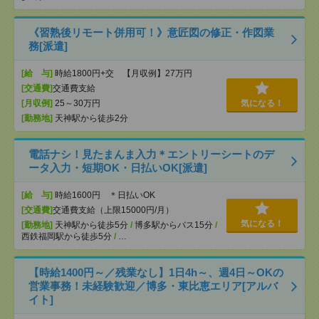
《習熟後リモート併用可！》意匠図の修正・作図業
務[派遣]
[給 与]
時給1800円+交 【月収例】27万円
[交通費]
交通費支給
[月収例]
25～30万円
気になる！
[勤務地]
天神駅から徒歩2分
電話ナシ！見たまんま入力＊エントリーシートのデ
ータ入力・短期OK・日払いOK[派遣]
[給 与]
時給1600円 ＊日払いOK
[交通費]
交通費支給（上限15000円/月）
気になる！
[勤務地]
天神駅から徒歩5分
/
博多駅からバス15分
/
西鉄福岡駅から徒歩5分
/
…
【時給1400円～／残業なし】1日4h～、週4日～OKの
営業事務！未経験歓迎／博多・東比恵エリア[アルバ
イト]