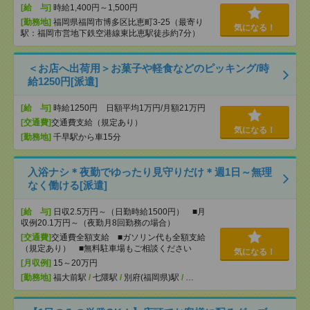
[給 与]
時給1,400円～1,500円
[勤務地]
福岡県福岡市博多区比恵町3-25（最寄り
気になる！
駅：福岡市営地下鉄空港線東比恵駅徒歩約7分）
＜お店へ出荷用＞お菓子や軽食などのピッキング/時
給1250円[派遣]
[給 与]
時給1250円 日額平均1万円/月額21万円
[交通費]
交通費支給（規定あり）
気になる！
[勤務地]
千早駅から車15分
入浴ナシ＊夜勤でゆったり見守りだけ＊週1日～無理
なく働ける[派遣]
[給 与]
日収2.5万円～（日勤時給1500円） ■月
収例20.1万円～（夜勤月8回勤務の場合）
[交通費]
交通費全額支給 ■ガソリン代も全額支給
（規定あり） ■無料駐車場もご相談ください
気になる！
[月収例]
15～20万円
[勤務地]
福大前駅
/
七隈駅
/
別府(福岡県)駅
/
…