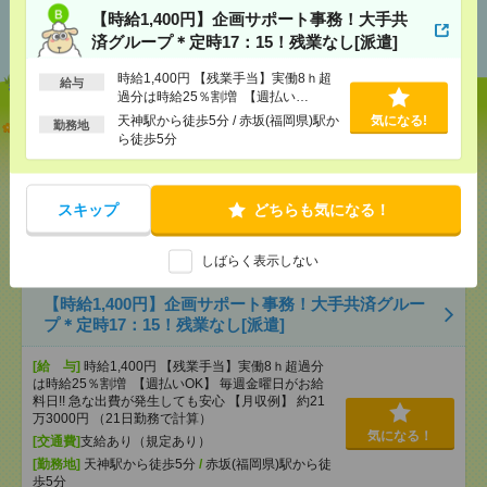
あなたの閲覧履歴からの
【時給1,400円】企画サポート事務！大手共
おすすめ
済グループ＊定時17：15！残業なし[派遣]
時給1,400円 【残業手当】実働8ｈ超
給与
過分は時給25％割増 【週払い
OK】 毎週金曜日がお給料日!! 急な出
天神駅から徒歩5分 / 赤坂(福岡県)駅か
気になる!
【オープニング募集】おばあちゃんのお散歩付き添
勤務地
費が発生しても安心 【月収例】 約21
ら徒歩5分
いも仕事の1つ[派遣]
万3000円 （21日勤務で計算）
[給 与]
無資格未経験：時給1300円～ ■週払い
OK ■扶養内OK ■日収1万400円以上
スキップ
どちらも気になる！
[交通費]
交通費全額支給（ガソリン代もOK！）
気になる！
[勤務地]
福岡空港(鉄道)駅
/
吉塚駅
/
雑餉隈駅
/
…
しばらく表示しない
【時給1,400円】企画サポート事務！大手共済グルー
プ＊定時17：15！残業なし[派遣]
[給 与]
時給1,400円 【残業手当】実働8ｈ超過分
は時給25％割増 【週払いOK】 毎週金曜日がお給
料日!! 急な出費が発生しても安心 【月収例】 約21
万3000円 （21日勤務で計算）
気になる！
[交通費]
支給あり（規定あり）
[勤務地]
天神駅から徒歩5分
/
赤坂(福岡県)駅から徒
歩5分