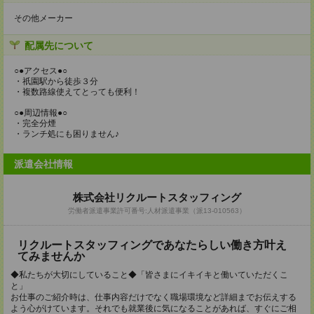
その他メーカー
配属先について
○●アクセス●○
・祇園駅から徒歩３分
・複数路線使えてとっても便利！
○●周辺情報●○
・完全分煙
・ランチ処にも困りません♪
派遣会社情報
株式会社リクルートスタッフィング
労働者派遣事業許可番号:人材派遣事業（派13-010563）
リクルートスタッフィングであなたらしい働き方叶え
てみませんか
◆私たちが大切にしていること◆「皆さまにイキイキと働いていただくこ
と」
お仕事のご紹介時は、仕事内容だけでなく職場環境など詳細までお伝えする
よう心がけています。それでも就業後に気になることがあれば、すぐにご相