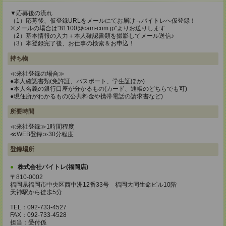
▼応募後の流れ
（1）応募後、仮登録URLをメールにてお届け→バイトレへ仮登録！
※メールの場合は"81100@cam-com.jp"よりお送りします
（2）基本情報の入力＋本人確認書類を撮影してメール送信♪
（3）本登録完了後、お仕事の検索＆お申込！
持ち物
≪来社登録の場合≫
●本人確認書類(免許証、パスポート、学生証ほか)
●本人名義の銀行口座が分かるもの(カード、通帳のどちらでも可)
●現住所がわかるもの(公共料金や携帯電話の請求書など)
所要時間
≪来社登録≫1時間程度
≪WEB登録≫30分程度
登録場所
株式会社バイトレ(福岡店)
〒810-0002
福岡県福岡市中央区西中洲12番33号 福岡大同生命ビル10階
天神駅から徒歩5分
TEL：092-733-4527
FAX：092-733-4528
担当：受付係