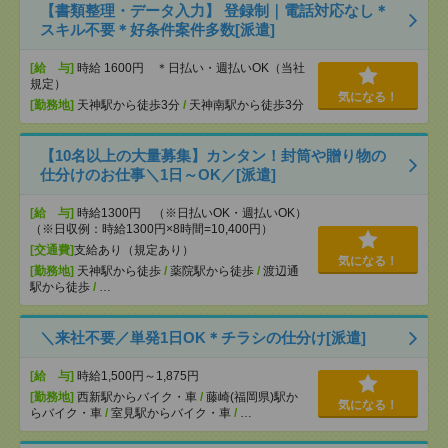
【書類整理・データ入力】 登録制｜電話対応なし＊
スキル不要＊好条件案件多数[派遣]
[給 与]
時給 1600円 ＊日払い・週払いOK（当社
規定）
気になる！
[勤務地]
天神駅から徒歩3分
/
天神南駅から徒歩3分
【10名以上の大量募集】カンタン！封筒や贈り物の
仕分けのお仕事＼1日～OK／[派遣]
[給 与]
時給1300円 （※日払いOK・週払いOK）
（※日収例：時給1300円×8時間=10,400円）
[交通費]
支給あり（規定あり）
気になる！
[勤務地]
天神駅から徒歩
/
薬院駅から徒歩
/
渡辺通
駅から徒歩
/
…
＼来社不要／単発1日OK＊チラシの仕分け[派遣]
[給 与]
時給1,500円～1,875円
[勤務地]
西新駅からバイク・車
/
藤崎(福岡県)駅か
気になる！
らバイク・車
/
室見駅からバイク・車
/
…