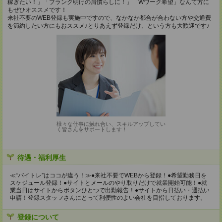
稼ぎたい！」「ブランク明けの肩慣らしに！」「Wワーク希望」なんて方に
もぜひオススメです！
来社不要のWEB登録も実施中ですので、なかなか都合が合わない方や交通費
を節約したい方にもおススメ♪とりあえず登録だけ、という方も大歓迎です♪
様々な仕事に触れ合い、スキルアップしてい
く皆さんをサポートします！
待遇・福利厚生
≪“バイトレ”はココが違う！≫●来社不要でWEBから登録！●希望勤務日を
スケジュール登録！●サイトとメールのやり取りだけで就業開始可能！●就
業当日はサイトからボタンひとつで出勤報告！●サイトから日払い・週払い
申請！登録スタッフさんにとって利便性のよい会社を目指しております。
登録について