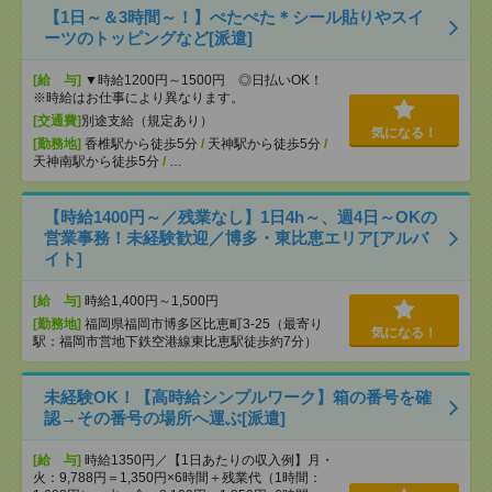
【1日～＆3時間～！】ぺたぺた＊シール貼りやスイ
ーツのトッピングなど[派遣]
[給 与]
▼時給1200円～1500円 ◎日払いOK！
※時給はお仕事により異なります。
[交通費]
別途支給（規定あり）
気になる！
[勤務地]
香椎駅から徒歩5分
/
天神駅から徒歩5分
/
天神南駅から徒歩5分
/
…
【時給1400円～／残業なし】1日4h～、週4日～OKの
営業事務！未経験歓迎／博多・東比恵エリア[アルバ
イト]
[給 与]
時給1,400円～1,500円
[勤務地]
福岡県福岡市博多区比恵町3-25（最寄り
気になる！
駅：福岡市営地下鉄空港線東比恵駅徒歩約7分）
未経験OK！【高時給シンプルワーク】箱の番号を確
認→その番号の場所へ運ぶ[派遣]
[給 与]
時給1350円／【1日あたりの収入例】月・
火：9,788円＝1,350円×6時間＋残業代（1時間：