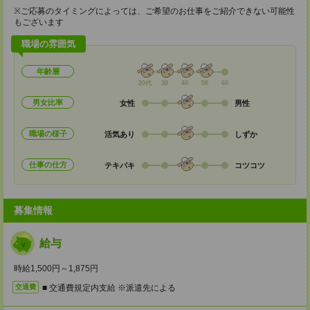
※ご応募のタイミングによっては、ご希望のお仕事をご紹介できない可能性
もございます
職場の雰囲気
年齢層
20代
30
40
50
60
男女比率
女性
男性
職場の様子
活気あり
しずか
仕事の仕方
テキパキ
コツコツ
募集情報
給与
時給1,500円～1,875円
■ 交通費規定内支給 ※派遣先による
交通費