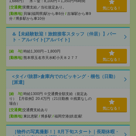
1,688円） 水～金：8,100円＝1,350円×6時間
[交通費]
実費支給／当社規定あり。
気になる！
[勤務地]
貝塚(福岡県)駅から車6分
/
吉塚駅から車9
分
/
博多駅から車10分
♨️【未経験歓迎！旅館接客スタッフ（仲居）】パー
ト・アルバイト[アルバイト]
[給 与]
時給1,300円～1,800円
[勤務地]
熊本県玉名市天水町小天８２７７
気になる！
<タイパ抜群>倉庫内でのピッキング・梱包（日勤）
[派遣]
[給 与]
時給1300円 ※交通費全額支給（規定あ
り） 【月収例】20.4万円（21日勤務 ※残業なしの
場合）
気になる！
[交通費]
交通費支給あり
[勤務地]
東比恵駅
/
博多駅
/
福岡空港(鉄道)駅
［物件の写真撮影！］8月下旬スタート｜長期休暇・