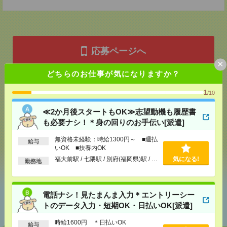
応募ページへ
×
どちらのお仕事が気になりますか？
気になる！
1
/10
≪2か月後スタートもOK≫志望動機も履歴書
メール
LINE
も必要ナシ！＊身の回りのお手伝い[派遣]
で送る
で送る
無資格未経験：時給1300円～ ■週払
給与
いOK ■扶養内OK
シェア
ツイート
ブックマーク
福大前駅 / 七隈駅 / 別府(福岡県)駅 / …
気になる!
勤務地
電話ナシ！見たまんま入力＊エントリーシー
あなたの閲覧履歴からの
おすすめ
トのデータ入力・短期OK・日払いOK[派遣]
時給1600円 ＊日払いOK
給与