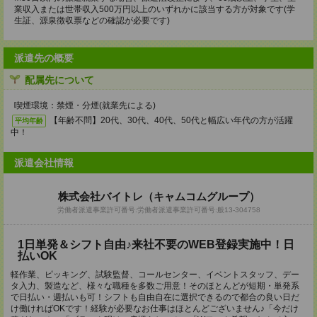
業収入または世帯収入500万円以上のいずれかに該当する方が対象です(学
生証、源泉徴収票などの確認が必要です)
派遣先の概要
配属先について
喫煙環境：禁煙・分煙(就業先による)
【年齢不問】20代、30代、40代、50代と幅広い年代の方が活躍
平均年齢
中！
派遣会社情報
株式会社バイトレ（キャムコムグループ）
労働者派遣事業許可番号:労働者派遣事業許可番号:般13-304758
1日単発＆シフト自由♪来社不要のWEB登録実施中！日
払いOK
軽作業、ピッキング、試験監督、コールセンター、イベントスタッフ、デー
タ入力、製造など、様々な職種を多数ご用意！そのほとんどが短期・単発系
で日払い・週払いも可！シフトも自由自在に選択できるので都合の良い日だ
け働ければOKです！経験が必要なお仕事はほとんどございません♪「今だけ