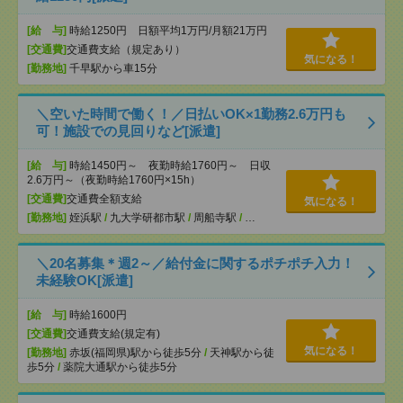
[給 与]
時給1250円 日額平均1万円/月額21万円
[交通費]
交通費支給（規定あり）
気になる！
[勤務地]
千早駅から車15分
＼空いた時間で働く！／日払いOK×1勤務2.6万円も
可！施設での見回りなど[派遣]
[給 与]
時給1450円～ 夜勤時給1760円～ 日収
2.6万円～（夜勤時給1760円×15h）
[交通費]
交通費全額支給
気になる！
[勤務地]
姪浜駅
/
九大学研都市駅
/
周船寺駅
/
…
＼20名募集＊週2～／給付金に関するポチポチ入力！
未経験OK[派遣]
[給 与]
時給1600円
[交通費]
交通費支給(規定有)
気になる！
[勤務地]
赤坂(福岡県)駅から徒歩5分
/
天神駅から徒
歩5分
/
薬院大通駅から徒歩5分