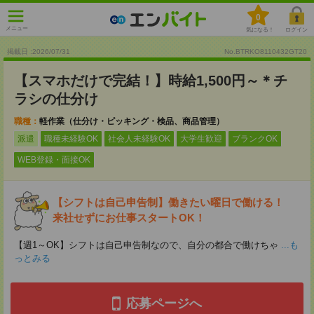
0
メニュー
気になる！
ログイン
掲載日 :2026
/
07
/
31
No.BTRKO8110432GT20
【スマホだけで完結！】時給1,500円～＊チ
ラシの仕分け
職種：
軽作業（仕分け・ピッキング・検品、商品管理）
派遣
職種未経験OK
社会人未経験OK
大学生歓迎
ブランクOK
WEB登録・面接OK
【シフトは自己申告制】働きたい曜日で働ける！
来社せずにお仕事スタートOK！
【週1～OK】シフトは自己申告制なので、自分の都合で働けちゃ
...も
っとみる
応募ページへ