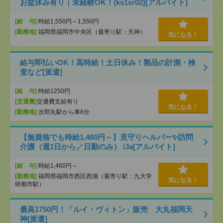
お盆休み有り｜未経験OK！(ks1sr02)[アルバイト]
[給 与]
時給1,550円～1,550円
[勤務地]
福岡県福岡市中央区（最寄り駅：天神）
気になる！
給与即払いOK！高時給！土日休み！製品の計測・検
査など[派遣]
[給 与]
時給1250円
[交通費]
交通費支給有り
気になる！
[勤務地]
次郎丸駅から車6分
【無資格でも時給1,460円～】見守りヘルパー✨訪問
介護（週1日から／日勤のみ） /Ja[アルバイト]
[給 与]
時給1,460円～
[勤務地]
福岡県福岡市西区西浦（最寄り駅：九大学
気になる！
研都市駅）
最高1750円！「ルイ・ヴィトン」販売 大丸福岡天
神[派遣]