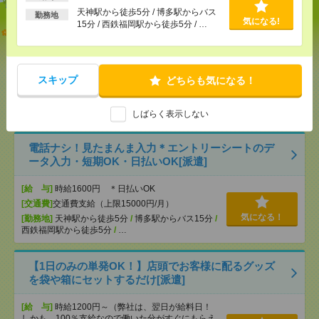
天神駅から徒歩5分 / 博多駅からバス
勤務地
気になる!
15分 / 西鉄福岡駅から徒歩5分 / …
≪2か月後スタートもOK≫志望動機も履歴書も必要
ナシ！＊身の回りのお手伝い[派遣]
[給 与]
無資格未経験：時給1300円～ ■週払い
スキップ
どちらも気になる！
OK ■扶養内OK
[交通費]
交通費全額支給
気になる！
[勤務地]
福大前駅
/
七隈駅
/
別府(福岡県)駅
/
…
しばらく表示しない
電話ナシ！見たまんま入力＊エントリーシートのデ
ータ入力・短期OK・日払いOK[派遣]
[給 与]
時給1600円 ＊日払いOK
[交通費]
交通費支給（上限15000円/月）
気になる！
[勤務地]
天神駅から徒歩5分
/
博多駅からバス15分
/
西鉄福岡駅から徒歩5分
/
…
【1日のみの単発OK！】店頭でお客様に配るグッズ
を袋や箱にセットするだけ[派遣]
[給 与]
時給1200円～（弊社は、翌日が給料日！
しかも、100％支給なので働いた分がすぐにもらえ