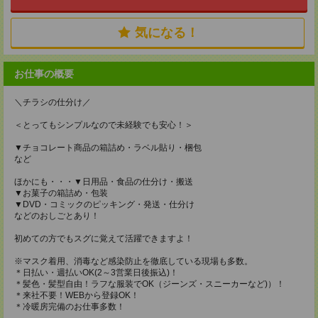
気になる！
お仕事の概要
＼チラシの仕分け／
＜とってもシンプルなので未経験でも安心！＞
▼チョコレート商品の箱詰め・ラベル貼り・梱包
など
ほかにも・・・▼日用品・食品の仕分け・搬送
▼お菓子の箱詰め・包装
▼DVD・コミックのピッキング・発送・仕分け
などのおしごとあり！
初めての方でもスグに覚えて活躍できますよ！
※マスク着用、消毒など感染防止を徹底している現場も多数。
＊日払い・週払いOK(2～3営業日後振込)！
＊髪色・髪型自由！ラフな服装でOK（ジーンズ・スニーカーなど)）！
＊来社不要！WEBから登録OK！
＊冷暖房完備のお仕事多数！