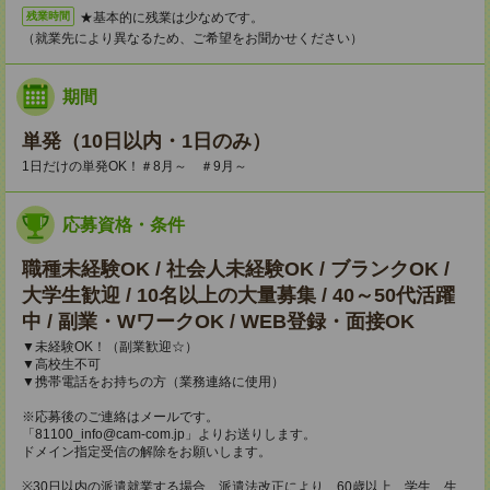
★基本的に残業は少なめです。
残業時間
（就業先により異なるため、ご希望をお聞かせください）
期間
単発（10日以内・1日のみ）
1日だけの単発OK！＃8月～ ＃9月～
応募資格・条件
職種未経験OK / 社会人未経験OK / ブランクOK /
大学生歓迎 / 10名以上の大量募集 / 40～50代活躍
中 / 副業・WワークOK / WEB登録・面接OK
▼未経験OK！（副業歓迎☆）
▼高校生不可
▼携帯電話をお持ちの方（業務連絡に使用）
※応募後のご連絡はメールです。
「81100_info@cam-com.jp」よりお送りします。
ドメイン指定受信の解除をお願いします。
※30日以内の派遣就業する場合、派遣法改正により、60歳以上、学生、生