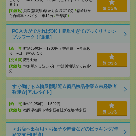
る！）
気になる！
[勤務地]
貝塚(福岡県)駅から自転車10分
/
箱崎駅か
ら自転車・バイク・車15分
/
千早駅
/
…
PC入力ができればOK！簡単すぎてびっくり＊シン
プルワーク！[派遣]
[給 与]
時給1500円～1800円＋交通費 ■昇給あ
り ■日・週払いOK
[交通費]
規定支給
気になる！
[勤務地]
博多駅から徒歩5分
/
中洲川端駅から徒歩5
分
すぐ働ける☆糟屋郡駅近☆商品検品作業☆未経験者
歓迎☆[アルバイト]
[給 与]
時給1,250円～1,500円
[勤務地]
福岡県福岡市博多区会社所在地/博多区
気になる！
＜お店へ出荷用＞お菓子や軽食などのピッキング/時
給1250円[派遣]