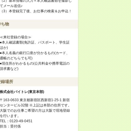
（2）基本情報の入力＋本人確認書類を撮影し
てメール送信♪
（3）本登録完了後、お仕事の検索＆お申込！
持ち物
≪来社登録の場合≫
●本人確認書類(免許証、パスポート、学生証
ほか)
●本人名義の銀行口座が分かるもの(カード、
通帳のどちらでも可)
●現住所がわかるもの(公共料金や携帯電話の
請求書など)
登録場所
株式会社バイトレ(東京本部)
〒163-0633 東京都新宿区西新宿1-25-1 新宿
センタービル32階 ※上記は本部の住所です。
大阪でのお仕事ご希望の方は大阪で現地登録
を行います。
TEL：0120-49-0451
担当：受付係