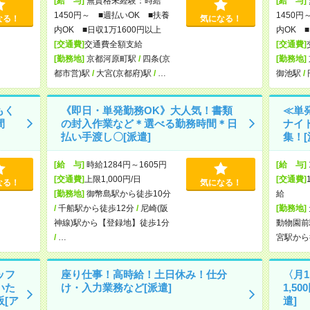
[給 与]
無資格未経験：時給
[給 与]
1450円～ ■週払いOK ■扶養
1450円
なる！
気になる！
内OK ■日収1万1600円以上
内OK ■
[交通費]
交通費全額支給
[交通費]
[勤務地]
京都河原町駅
/
四条(京
[勤務地]
都市営)駅
/
大宮(京都府)駅
/
…
御池駅
/
もく
《即日・単発勤務OK》大人気！書類
≪単
間
の封入作業など＊選べる勤務時間＊日
ナイ
払い手渡し〇[派遣]
集！[
[給 与]
時給1284円～1605円
[給 与]
[交通費]
上限1,000円/日
[交通費]
なる！
気になる！
[勤務地]
御幣島駅から徒歩10分
給
/
千船駅から徒歩12分
/
尼崎(阪
[勤務地]
神線)駅から【登録地】徒歩1分
動物園前
/
…
宮駅から
ッフ
座り仕事！高時給！土日休み！仕分
〈月
いた
け・入力業務など[派遣]
1,5
[ア
遣]