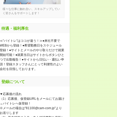
様々な仕事に触れ合い、スキルアップしてい
く皆さんをサポートします！
待遇・福利厚生
≪“バイトレ”はココが違う！≫●来社不要で
WEBから登録！●希望勤務日をスケジュール
登録！●サイトとメールのやり取りだけで就業
開始可能！●就業当日はサイトからボタンひと
つで出勤報告！●サイトから日払い・週払い申
請！登録スタッフさんにとって利便性のよい
会社を目指しております。
登録について
▼応募後の流れ
（1）応募後、仮登録URLをメールにてお届け
→バイトレへ仮登録！
※メールの場合は"81100@cam-com.jp"より
お送りします