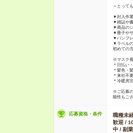
＜とって
▼封入作
▼雑誌や
▼商品の
▼冊子や
▼パンフ
▼ラベル
初めての
※マスク
＊日払い・
＊髪色・髪
＊来社不要
＊冷暖房
※ご応募
能性もご
応募資格・条件
職種未経験
歓迎 / 
中 / 