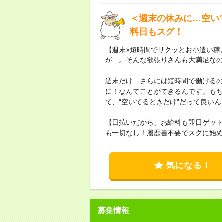
＜週末の休みに…空い
料日もスグ！
【週末×短時間でサクッとお小遣い稼
が…。そんな欲張りさんも大満足な
週末だけ…さらには短時間で働ける
に！なんてことができるんです。もち
て、“空いてるときだけ”だって良い
【日払いだから、お給料も即日ゲッ
も一切なし！履歴書不要でスグに始
気になる！
募集情報