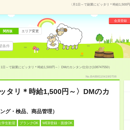
〈月1日～で副業にピッタリ＊時給1,500円
会員登録
エリア変更
関西版
望条件
1日～で副業にピッタリ＊時給1,500円～〉DMのカンタン仕分け(108747550）
No.BAIB8110419GT06
タリ＊時給1,500円～〉DMのカ
ング・検品、商品管理）
大学生歓迎
ブランクOK
WEB登録・面接OK