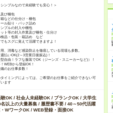
もシンプルなので未経験でも安心！＞
業及び梱包
書籍などの仕分け・梱包
シール貼り・パック詰め
サンプルの封入や梱包
レット等の封入作業及び梱包・仕分け
の検品・包装・箱詰め など
方でもスグに覚えて活躍できますよ！
着用、消毒など感染防止を徹底している現場も多数。
週払いOK(2～3営業日後振込)！
型自由！ラフな服装でOK（ジーンズ・スニーカーなど)）！
！WEBから登録OK！
完備のお仕事多数！
のタイミングによっては、ご希望のお仕事をご紹介できない可
ざいます
OK / 社会人未経験OK / ブランクOK / 大学生
10名以上の大量募集 / 履歴書不要 / 40～50代活躍
副業・WワークOK / WEB登録・面接OK