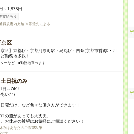
円～1,875円
途支給あり
交通費規定内支給 ※派遣先による
下京区
京区】京都駅・京都河原町駅・烏丸駅・四条(京都市営)駅・四
など勤務地多数！
ンターなど ■勤務地選べます
/ 土日祝のみ
月1日～OK！
のあいだ）
と日曜だけ」など色々な働き方ができます！
ゼロの週があっても大丈夫。
日、お休みの希望はお気軽にご相談ください！
休みはあなたのご希望次第！
Kです。