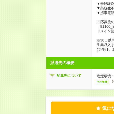
▼未経験O
▼高校生
▼携帯電
※応募後
「81100_
ドメイン
※30日以
生業収入ま
(学生証、
派遣先の概要
配属先について
喫煙環境：
【
平均年齢
気に