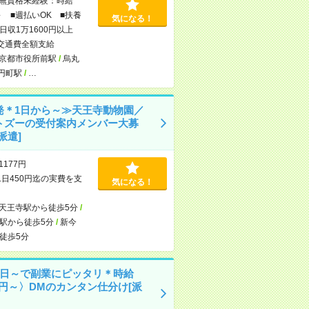
無資格未経験：時給
～ ■週払いOK ■扶養
気になる！
日収1万1600円以上
交通費全額支給
京都市役所前駅
/
烏丸
円町駅
/
…
発＊1日から～≫天王寺動物園／
トズーの受付案内メンバー大募
派遣]
1177円
1日450円迄の実費を支
気になる！
天王寺駅から徒歩5分
/
駅から徒歩5分
/
新今
徒歩5分
1日～で副業にピッタリ＊時給
00円～〉DMのカンタン仕分け[派