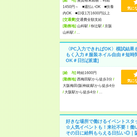
[給 与]
無資格未経験：時給
1450円～ ■週払いOK ■扶養
気に
内OK ■日収1万1600円以上
[交通費]
交通費全額支給
[勤務地]
山科駅
/
椥辻駅
/
京阪
山科駅
/
…
〈PC入力できればOK〉模試結果
もく入力＃服装ネイル自由＃短時
OK＃日払[派遣]
[給 与]
時給1600円
[勤務地]
西梅田駅から徒歩3分
/
気に
大阪梅田(阪神線)駅から徒歩4分
/
大阪駅から徒歩4分
/
…
好きな場所で働けるイベントスタ
☆人気イベントも！来社不要！働
その日に給料もらえる日払い◎｜阪