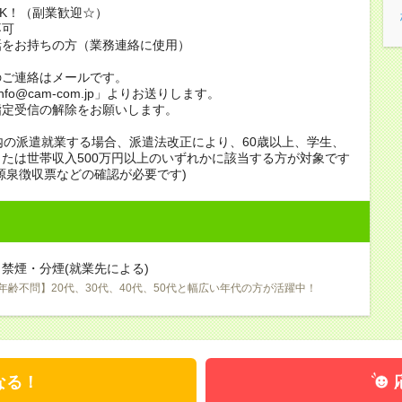
K！（副業歓迎☆）
不可
話をお持ちの方（業務連絡に使用）
のご連絡はメールです。
info@cam-com.jp」よりお送りします。
指定受信の解除をお願いします。
内の派遣就業する場合、派遣法改正により、60歳以上、学生、
たは世帯収入500万円以上のいずれかに該当する方が対象です
源泉徴収票などの確認が必要です)
禁煙・分煙(就業先による)
年齢不問】20代、30代、40代、50代と幅広い年代の方が活躍中！
なる！