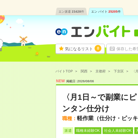
エン派遣
23428
件
エン バイト
25205
件
0
気になるリスト
保存した希
バイトTOP
関西
京都府
下京区
〈月
NEW
掲載日 :
2026
/
08
/
06
〈月1日～で副業にピッ
ンタン仕分け
軽作業（仕分け・ピッキ
職種：
派遣
職種未経験OK
社会人未経験OK