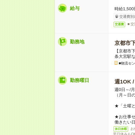
給与
時給1,500
交通費別
■ 
交通費
勤務地
京都市
【京都市下
条大宮駅
■物流セ
勤務曜日
週1OK 
週0日～/
（月～日
★「土曜
★お仕事
働きたい
お
休日休暇
平日休みもO