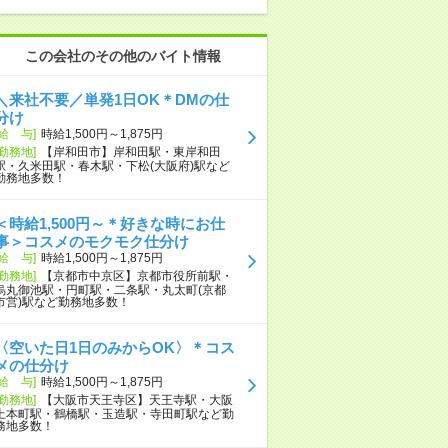
この会社のその他のバイト情報
＼来社不要／単発1日OK＊DMの仕
分け
[給 与]
時給1,500円～1,875円
[勤務地]
【岸和田市】岸和田駅・東岸和田
駅・久米田駅・春木駅・下松(大阪府)駅など
勤務地多数！
＜時給1,500円～＊好きな時にお仕
事＞コスメのモクモク仕分け
[給 与]
時給1,500円～1,875円
[勤務地]
【京都市中京区】京都市役所前駅・
烏丸御池駅・円町駅・二条駅・丸太町(京都
市営)駅など勤務地多数！
〈空いた日1日のみからOK〉＊コス
メの仕分け
[給 与]
時給1,500円～1,875円
[勤務地]
【大阪市天王寺区】天王寺駅・大阪
上本町駅・鶴橋駅・玉造駅・寺田町駅など勤
務地多数！