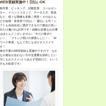
WEB登録実施中！日払いOK
軽作業、ピッキング、試験監督、コールセン
ター、イベントスタッフ、データ入力、製造
など、様々な職種を多数ご用意！そのほとん
どが短期・単発系で日払い・週払いも可！シ
フトも自由自在に選択できるので都合の良い
日だけ働ければOKです！経験が必要なお仕事
はほとんどございません♪「今だけ稼ぎた
い！」「ブランク明けの肩慣らしに！」「W
ワーク希望」なんて方にもぜひオススメで
す！
来社不要のWEB登録も実施中ですので、なか
なか都合が合わない方や交通費を節約したい
方にもおススメ♪とりあえず登録だけ、という
方も大歓迎です♪