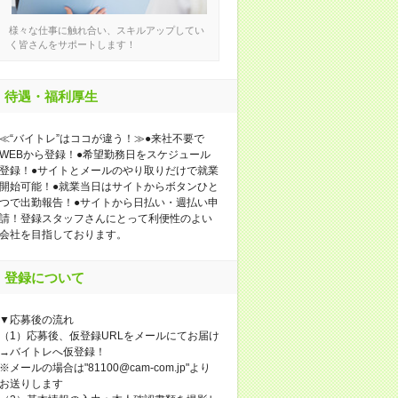
様々な仕事に触れ合い、スキルアップしてい
く皆さんをサポートします！
待遇・福利厚生
≪“バイトレ”はココが違う！≫●来社不要で
WEBから登録！●希望勤務日をスケジュール
登録！●サイトとメールのやり取りだけで就業
開始可能！●就業当日はサイトからボタンひと
つで出勤報告！●サイトから日払い・週払い申
請！登録スタッフさんにとって利便性のよい
会社を目指しております。
登録について
▼応募後の流れ
（1）応募後、仮登録URLをメールにてお届け
→バイトレへ仮登録！
※メールの場合は"81100@cam-com.jp"より
お送りします