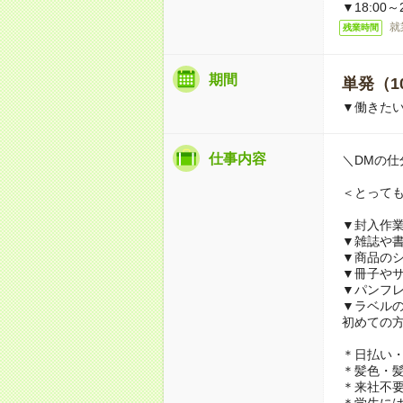
▼18:00～2
就
残業時間
期間
単発（1
▼働きたい
仕事内容
＼DMの仕
＜とって
▼封入作
▼雑誌や
▼商品の
▼冊子や
▼パンフ
▼ラベル
初めての
＊日払い・
＊髪色・髪
＊来社不要
＊学生に