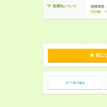
配属先について
喫煙環境：
【
平均年齢
気に
メール
で送る