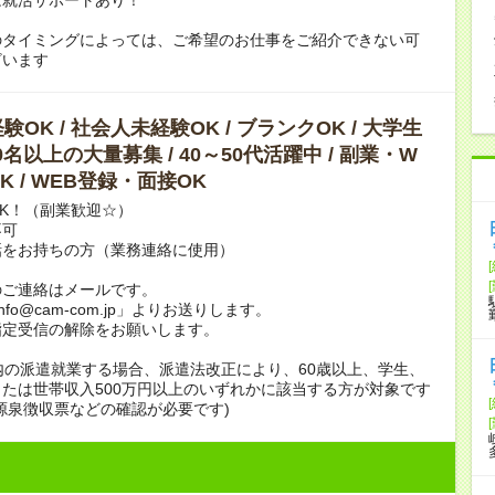
のタイミングによっては、ご希望のお仕事をご紹介できない可
ざいます
OK / 社会人未経験OK / ブランクOK / 大学生
10名以上の大量募集 / 40～50代活躍中 / 副業・W
K / WEB登録・面接OK
K！（副業歓迎☆）
不可
話をお持ちの方（業務連絡に使用）
のご連絡はメールです。
info@cam-com.jp」よりお送りします。
指定受信の解除をお願いします。
内の派遣就業する場合、派遣法改正により、60歳以上、学生、
たは世帯収入500万円以上のいずれかに該当する方が対象です
源泉徴収票などの確認が必要です)