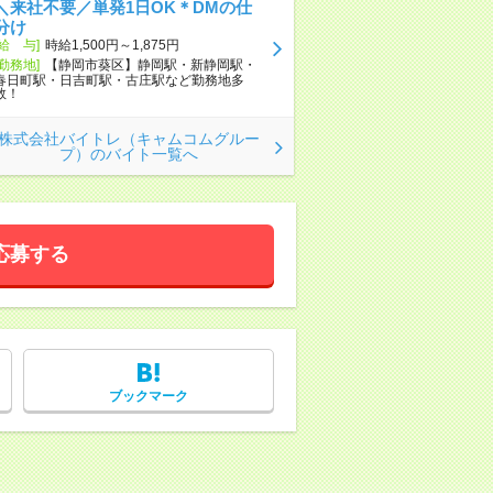
＼来社不要／単発1日OK＊DMの仕
分け
[給 与]
時給1,500円～1,875円
[勤務地]
【静岡市葵区】静岡駅・新静岡駅・
春日町駅・日吉町駅・古庄駅など勤務地多
数！
株式会社バイトレ（キャムコムグルー
プ）のバイト一覧へ
応募する
ブックマーク