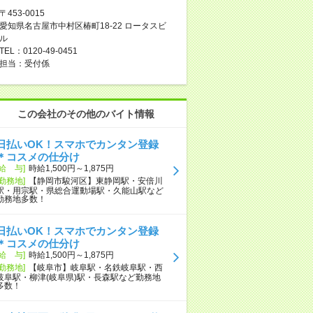
〒453-0015
愛知県名古屋市中村区椿町18-22 ロータスビ
ル
TEL：0120-49-0451
担当：受付係
この会社のその他のバイト情報
日払いOK！スマホでカンタン登録
＊コスメの仕分け
[給 与]
時給1,500円～1,875円
[勤務地]
【静岡市駿河区】東静岡駅・安倍川
駅・用宗駅・県総合運動場駅・久能山駅など
勤務地多数！
日払いOK！スマホでカンタン登録
＊コスメの仕分け
[給 与]
時給1,500円～1,875円
[勤務地]
【岐阜市】岐阜駅・名鉄岐阜駅・西
岐阜駅・柳津(岐阜県)駅・長森駅など勤務地
多数！