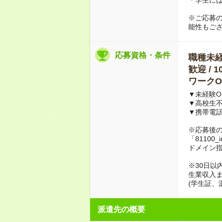
※ご応募
能性もご
応募資格・条件
職種未経験
歓迎 / 
ワークO
▼未経験O
▼高校生
▼携帯電
※応募後
「81100_
ドメイン
※30日以
生業収入ま
(学生証、
派遣先の概要