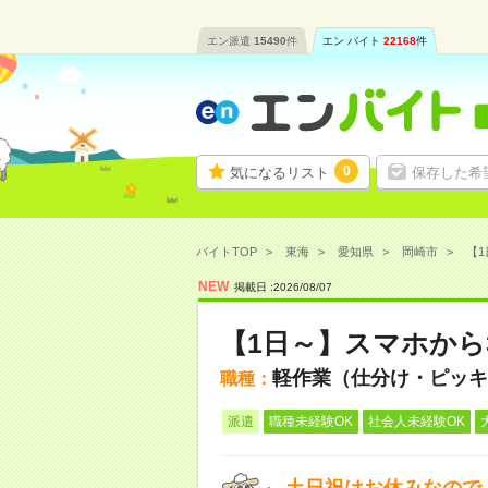
エン派遣
15490
件
エン バイト
22168
件
0
気になるリスト
保存した希
バイトTOP
東海
愛知県
岡崎市
【1
NEW
掲載日 :
2026
/
08
/
07
【1日～】スマホから
軽作業（仕分け・ピッキ
職種：
派遣
職種未経験OK
社会人未経験OK
土日祝はお休みなので