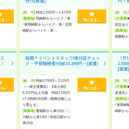
分け[派遣]
円！
[給 与]
時給1,500円～1,875円
[給 与]
[勤務地]
岡崎駅からバイク・車
[交通費]
なる！
気になる！
/
東岡崎駅からバイク・車
/
北岡
規定あり
崎駅からバイク・車
/
…
[勤務地]
鶴舞駅か
ス
短期＊イベントスタッフ/身分証チェッ
〈月
K！
ク・手荷物検査/日給10,200円～[派遣]
1,5
[派遣
[給 与]
時給1700円～2125円
[給 与]
（一律交通費込）【収入例】
[交通費]
なる！
気になる！
6.3万円以上可能 時給1700円
派遣先に
×7.5時間×5日間（勤務日数によ
[勤務地]
り異なる）
/
東岡崎
[勤務地]
豊橋駅から車15分
/
二
崎駅から
川駅から車14分
/
赤岩口駅から
車10分