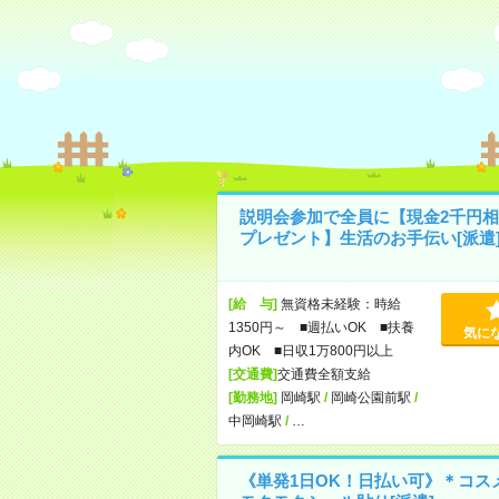
説明会参加で全員に【現金2千円相
プレゼント】生活のお手伝い[派遣
[給 与]
無資格未経験：時給
1350円～ ■週払いOK ■扶養
気に
内OK ■日収1万800円以上
[交通費]
交通費全額支給
[勤務地]
岡崎駅
/
岡崎公園前駅
/
中岡崎駅
/
…
《単発1日OK！日払い可》＊コス