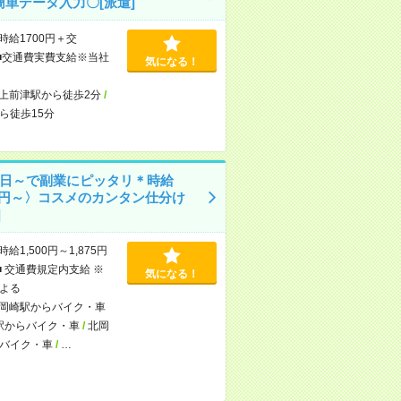
簡単データ入力〇[派遣]
時給1700円＋交
■交通費実費支給※当社
気になる！
上前津駅から徒歩2分
/
ら徒歩15分
1日～で副業にピッタリ＊時給
00円～〉コスメのカンタン仕分け
]
時給1,500円～1,875円
■ 交通費規定内支給 ※
気になる！
よる
岡崎駅からバイク・車
駅からバイク・車
/
北岡
バイク・車
/
…