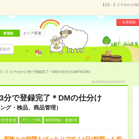
【1日～】スマホから3分
会員登録
エリア変更
東海版
望条件
日～】スマホから3分で登録完了＊DMの仕分け(108747256）
No.BAIA8110415GT18
3分で登録完了＊DMの仕分け
ング・検品、商品管理）
大学生歓迎
ブランクOK
WEB登録・面接OK
、家族との時間もばっちりです！1日3時間～も相