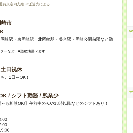
交通費規定内支給 ※派遣先による
岡崎市
K
】岡崎駅・東岡崎駅・北岡崎駅・美合駅・岡崎公園前駅など勤
！
ンターなど ■勤務地選べます
/ 土日祝休
ち、1日～OK！
K / シフト勤務 / 残業少
間～も相談OK!】午前中のみや18時以降などのシフトあり！
:00
7:00
9:00