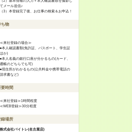
（2）基本情報の入力＋本人確認書類を撮影し
てメール送信♪
（3）本登録完了後、お仕事の検索＆お申込！
持ち物
≪来社登録の場合≫
●本人確認書類(免許証、パスポート、学生証
ほか)
●本人名義の銀行口座が分かるもの(カード、
通帳のどちらでも可)
●現住所がわかるもの(公共料金や携帯電話の
請求書など)
所要時間
≪来社登録≫1時間程度
≪WEB登録≫30分程度
登録場所
株式会社バイトレ(名古屋店)