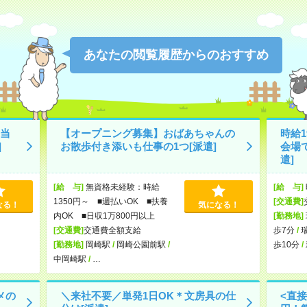
あなたの閲覧履歴からのおすすめ
当
【オープニング募集】おばあちゃんの
時給
]
お散歩付き添いも仕事の1つ[派遣]
会場
遣]
[給 与]
無資格未経験：時給
[給 与]
1350円～ ■週払いOK ■扶養
[交通費]
なる！
気になる！
内OK ■日収1万800円以上
[勤務地]
[交通費]
交通費全額支給
歩7分
/
[勤務地]
岡崎駅
/
岡崎公園前駅
/
歩10分
/
中岡崎駅
/
…
メの
＼来社不要／単発1日OK＊文房具の仕
<直接