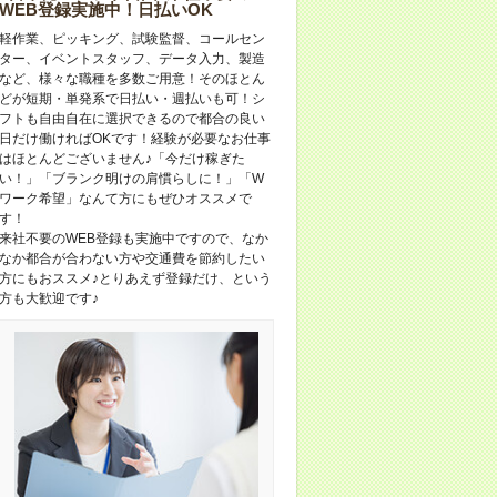
WEB登録実施中！日払いOK
軽作業、ピッキング、試験監督、コールセン
ター、イベントスタッフ、データ入力、製造
など、様々な職種を多数ご用意！そのほとん
どが短期・単発系で日払い・週払いも可！シ
フトも自由自在に選択できるので都合の良い
日だけ働ければOKです！経験が必要なお仕事
はほとんどございません♪「今だけ稼ぎた
い！」「ブランク明けの肩慣らしに！」「W
ワーク希望」なんて方にもぜひオススメで
す！
来社不要のWEB登録も実施中ですので、なか
なか都合が合わない方や交通費を節約したい
方にもおススメ♪とりあえず登録だけ、という
方も大歓迎です♪