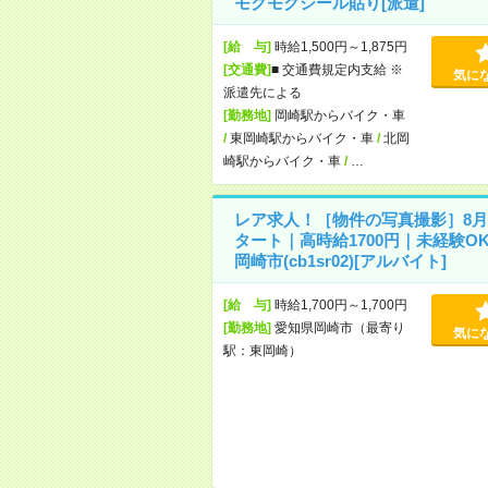
モクモクシール貼り[派遣]
[給 与]
時給1,500円～1,875円
[交通費]
■ 交通費規定内支給 ※
気に
派遣先による
[勤務地]
岡崎駅からバイク・車
/
東岡崎駅からバイク・車
/
北岡
崎駅からバイク・車
/
…
レア求人！［物件の写真撮影］8月
タート｜高時給1700円｜未経験O
岡崎市(cb1sr02)[アルバイト]
[給 与]
時給1,700円～1,700円
[勤務地]
愛知県岡崎市（最寄り
気に
駅：東岡崎）