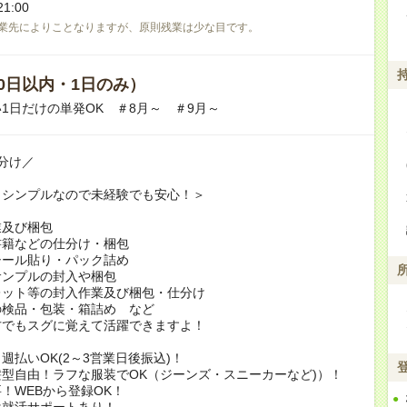
1:00
業先によりことなりますが、原則残業は少な目です。
0日以内・1日のみ）
1日だけの単発OK ＃8月～ ＃9月～
分け／
もシンプルなので未経験でも安心！＞
業及び梱包
書籍などの仕分け・梱包
シール貼り・パック詰め
サンプルの封入や梱包
レット等の封入作業及び梱包・仕分け
の検品・包装・箱詰め など
方でもスグに覚えて活躍できますよ！
週払いOK(2～3営業日後振込)！
型自由！ラフな服装でOK（ジーンズ・スニーカーなど)）！
！WEBから登録OK！
は就活サポートあり！