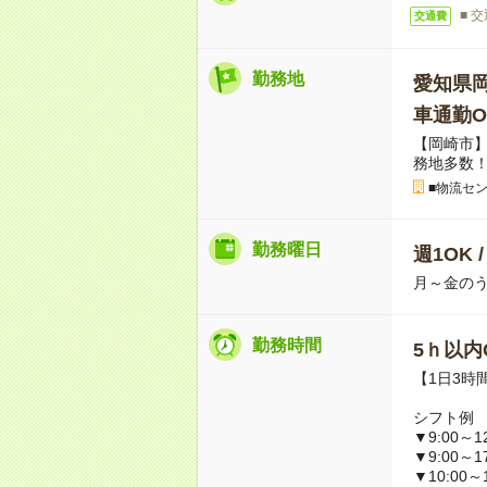
■ 
交通費
勤務地
愛知県
車通勤O
【岡崎市
務地多数
■物流セ
勤務曜日
週1OK 
月～金のう
勤務時間
5ｈ以内O
【1日3時
シフト例
▼9:00～12
▼9:00～1
▼10:00～1