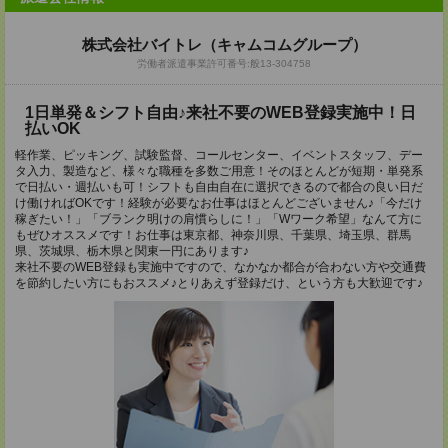
株式会社バイトレ（キャムコムグループ）
労働者派遣事業許可番号:般13-304758
1日単発＆シフト自由♪来社不要のWEB登録実施中！日
払いOK
軽作業、ピッキング、試験監督、コールセンター、イベントスタッフ、デー
タ入力、製造など、様々な職種を多数ご用意！そのほとんどが短期・単発系
で日払い・週払いも可！シフトも自由自在に選択できるので都合の良い日だ
け働ければOKです！経験が必要なお仕事はほとんどございません♪「今だけ
稼ぎたい！」「ブランク明けの肩慣らしに！」「Wワーク希望」なんて方に
もぜひオススメです！お仕事は東京都、神奈川県、千葉県、埼玉県、群馬
県、茨城県、栃木県と関東一円にあります♪
来社不要のWEB登録も実施中ですので、なかなか都合が合わない方や交通費
を節約したい方にもおススメ♪とりあえず登録だけ、という方も大歓迎です♪