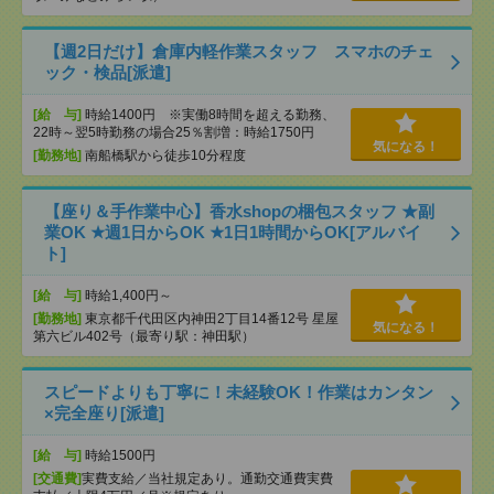
【週2日だけ】倉庫内軽作業スタッフ スマホのチェ
ック・検品[派遣]
[給 与]
時給1400円 ※実働8時間を超える勤務、
22時～翌5時勤務の場合25％割増：時給1750円
気になる！
[勤務地]
南船橋駅から徒歩10分程度
【座り＆手作業中心】香水shopの梱包スタッフ ★副
業OK ★週1日からOK ★1日1時間からOK[アルバイ
ト]
[給 与]
時給1,400円～
[勤務地]
東京都千代田区内神田2丁目14番12号 星屋
気になる！
第六ビル402号（最寄り駅：神田駅）
スピードよりも丁寧に！未経験OK！作業はカンタン
×完全座り[派遣]
[給 与]
時給1500円
[交通費]
実費支給／当社規定あり。通勤交通費実費