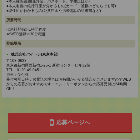
●本人確認書類(免許証、パスポート、学生証ほか)
●本人名義の銀行口座が分かるもの(カード、通帳のどちらでも可)
●現住所がわかるもの(公共料金や携帯電話の請求書など)
所要時間
≪来社登録≫1時間程度
≪WEB登録≫30分程度
登録場所
株式会社バイトレ(東京本部)
〒163-0633
東京都新宿区西新宿1-25-1 新宿センタービル32階
TEL：0120-49-0451
担当：受付係
受付可能日時：お電話の場合はお時間がかかる場合がございますのでWEB
からの応募がおすすめです！エントリーボタンからの応募受付は24時間
OK！
応募ページへ