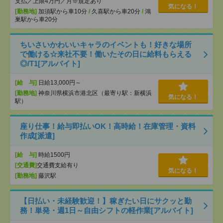
支払／上限4万円／月※規定あり
気になる！
[勤務地]
加須駅から車10分
/
久喜駅から車20分
/
鴻
巣駅から車20分
ちいさいかわいいキャラのイベントも！好きな場所
で働ける☆来社不要！働いたその日に給料もらえる
◎/T1[アルバイト]
[給 与]
日給13,000円～
[勤務地]
神奈川県横浜市港北区（最寄り駅：新横浜
気になる！
駅）
座り仕事！給与即払いOK！高時給！在庫管理・資料
作成[派遣]
[給 与]
時給1500円
[交通費]
交通費支給有り
気になる！
[勤務地]
藤沢駅
【日払い・未経験歓迎！】稼ぎたい日にサクッと勤
務！単発・週1日～自由シフトの軽作業[アルバイト]