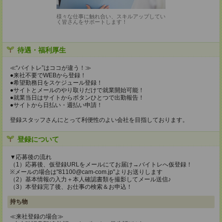
様々な仕事に触れ合い、スキルアップしてい
く皆さんをサポートします！
待遇・福利厚生
≪“バイトレ”はココが違う！≫
●来社不要でWEBから登録！
●希望勤務日をスケジュール登録！
●サイトとメールのやり取りだけで就業開始可能！
●就業当日はサイトからボタンひとつで出勤報告！
●サイトから日払い・週払い申請！
登録スタッフさんにとって利便性のよい会社を目指しております。
登録について
▼応募後の流れ
（1）応募後、仮登録URLをメールにてお届け→バイトレへ仮登録！
※メールの場合は"81100@cam-com.jp"よりお送りします
（2）基本情報の入力＋本人確認書類を撮影してメール送信♪
（3）本登録完了後、お仕事の検索＆お申込！
持ち物
≪来社登録の場合≫