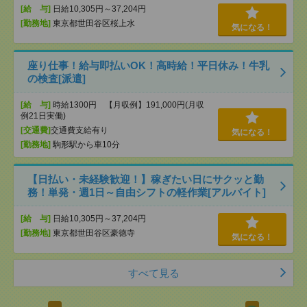
[給 与]
日給10,305円～37,204円
[勤務地]
東京都世田谷区桜上水
気になる！
座り仕事！給与即払いOK！高時給！平日休み！牛乳
の検査[派遣]
[給 与]
時給1300円 【月収例】191,000円(月収
例21日実働)
[交通費]
交通費支給有り
気になる！
[勤務地]
駒形駅から車10分
【日払い・未経験歓迎！】稼ぎたい日にサクッと勤
務！単発・週1日～自由シフトの軽作業[アルバイト]
[給 与]
日給10,305円～37,204円
[勤務地]
東京都世田谷区豪徳寺
気になる！
すべて見る