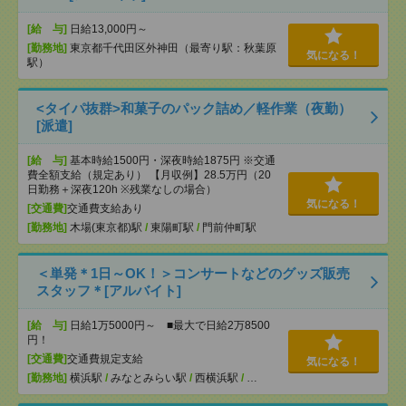
[給 与]
日給13,000円～
[勤務地]
東京都千代田区外神田（最寄り駅：秋葉原
気になる！
駅）
<タイパ抜群>和菓子のパック詰め／軽作業（夜勤）
[派遣]
[給 与]
基本時給1500円・深夜時給1875円 ※交通
費全額支給（規定あり） 【月収例】28.5万円（20
日勤務＋深夜120h ※残業なしの場合）
気になる！
[交通費]
交通費支給あり
[勤務地]
木場(東京都)駅
/
東陽町駅
/
門前仲町駅
＜単発＊1日～OK！＞コンサートなどのグッズ販売
スタッフ＊[アルバイト]
[給 与]
日給1万5000円～ ■最大で日給2万8500
円！
[交通費]
交通費規定支給
気になる！
[勤務地]
横浜駅
/
みなとみらい駅
/
西横浜駅
/
…