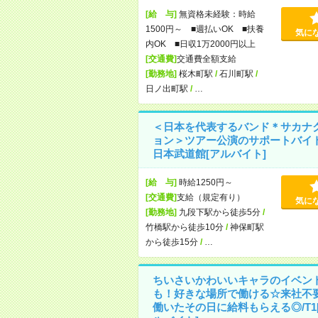
[給 与]
無資格未経験：時給
1500円～ ■週払いOK ■扶養
気に
内OK ■日収1万2000円以上
[交通費]
交通費全額支給
[勤務地]
桜木町駅
/
石川町駅
/
日ノ出町駅
/
…
＜日本を代表するバンド＊サカナ
ョン＞ツアー公演のサポートバイ
日本武道館[アルバイト]
[給 与]
時給1250円～
[交通費]
支給（規定有り）
気に
[勤務地]
九段下駅から徒歩5分
/
竹橋駅から徒歩10分
/
神保町駅
から徒歩15分
/
…
ちいさいかわいいキャラのイベン
も！好きな場所で働ける☆来社不
働いたその日に給料もらえる◎/T1