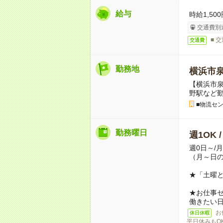
給与
時給1,500
交通費別
■ 
交通費
勤務地
横浜市
【横浜市
野駅など
■物流セ
勤務曜日
週1OK 
週0日～/
（月～日
★「土曜
★お仕事
働きたい
お
休日休暇
平日休みもO