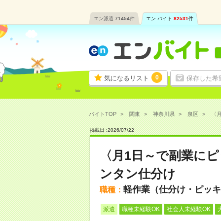
エン派遣
71454
件
エン バイト
82531
件
0
気になるリスト
保存した希
バイトTOP
関東
神奈川県
泉区
〈月
掲載日 :
2026
/
07
/
22
〈月1日～で副業にピッ
ンタン仕分け
軽作業（仕分け・ピッキ
職種：
派遣
職種未経験OK
社会人未経験OK