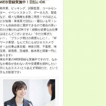
WEB登録実施中！日払いOK
軽作業、ピッキング、試験監督、コールセン
ター、イベントスタッフ、データ入力、製造
など、様々な職種を多数ご用意！そのほとん
どが短期・単発系で日払い・週払いも可！シ
フトも自由自在に選択できるので都合の良い
日だけ働ければOKです！経験が必要なお仕事
はほとんどございません♪「今だけ稼ぎた
い！」「ブランク明けの肩慣らしに！」「W
ワーク希望」なんて方にもぜひオススメで
す！お仕事は東京都、神奈川県、千葉県、埼
玉県、群馬県、茨城県、栃木県と関東一円に
あります♪
来社不要のWEB登録も実施中ですので、なか
なか都合が合わない方や交通費を節約したい
方にもおススメ♪とりあえず登録だけ、という
方も大歓迎です♪