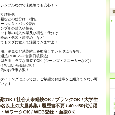
もシンプルなので未経験でも安心！＞
業及び梱包
書籍などの仕分け・梱包
シール貼り・パック詰め
サンプルの封入や梱包
レット等の封入作業及び梱包・仕分け
の検品・包装・箱詰め など
方でもスグに覚えて活躍できますよ！
着用、消毒など感染防止を徹底している現場も多数。
週払いOK(2～3営業日後振込)！
型自由！ラフな服装でOK（ジーンズ・スニーカーなど)）！
！WEBから登録OK！
完備のお仕事多数！
のタイミングによっては、ご希望のお仕事をご紹介できない可
ざいます
OK / 社会人未経験OK / ブランクOK / 大学生
10名以上の大量募集 / 履歴書不要 / 40～50代活躍
副業・WワークOK / WEB登録・面接OK