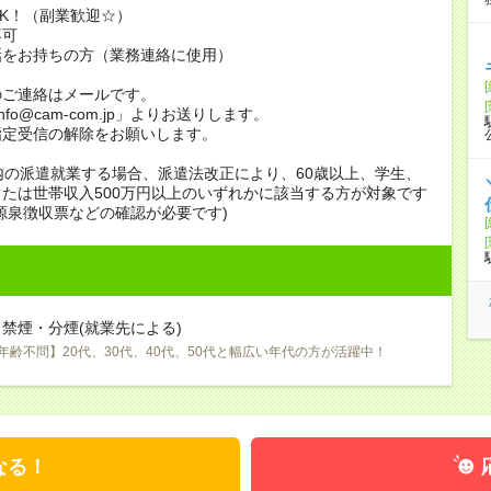
K！（副業歓迎☆）
不可
話をお持ちの方（業務連絡に使用）
のご連絡はメールです。
info@cam-com.jp」よりお送りします。
指定受信の解除をお願いします。
内の派遣就業する場合、派遣法改正により、60歳以上、学生、
たは世帯収入500万円以上のいずれかに該当する方が対象です
源泉徴収票などの確認が必要です)
禁煙・分煙(就業先による)
年齢不問】20代、30代、40代、50代と幅広い年代の方が活躍中！
なる！