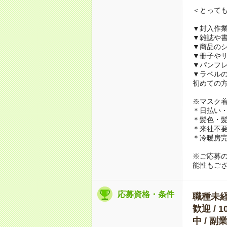
＜とって
▼封入作
▼雑誌や
▼商品の
▼冊子や
▼パンフ
▼ラベル
初めての
※マスク
＊日払い・
＊髪色・髪
＊来社不要
＊冷暖房
※ご応募
能性もご
応募資格・条件
職種未経験
歓迎 / 
中 / 