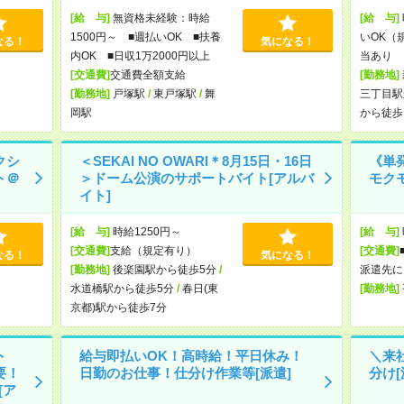
[給 与]
無資格未経験：時給
[給 与]
1500円～ ■週払いOK ■扶養
いOK（
なる！
気になる！
内OK ■日収1万2000円以上
当あり 
[交通費]
交通費全額支給
[勤務地]
[勤務地]
戸塚駅
/
東戸塚駅
/
舞
三丁目駅
岡駅
から徒歩
クシ
＜SEKAI NO OWARI＊8月15日・16日
《単
ト＠
＞ドーム公演のサポートバイト[アルバ
モク
イト]
[給 与]
時給1250円～
[給 与]
[交通費]
支給（規定有り）
[交通費]
なる！
気になる！
[勤務地]
後楽園駅から徒歩5分
/
派遣先に
水道橋駅から徒歩5分
/
春日(東
[勤務地]
京都)駅から徒歩7分
ト
給与即払いOK！高時給！平日休み！
＼来
要！
日勤のお仕事！仕分け作業等[派遣]
分け[
[ア