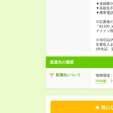
▼未経験O
▼高校生
▼携帯電
※応募後
「81100_
ドメイン
※30日以
生業収入ま
(学生証、
派遣先の概要
配属先について
喫煙環境：
【
平均年齢
気に