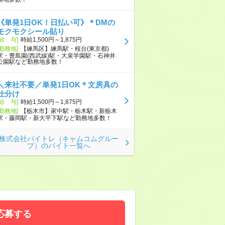
《単発1日OK！日払い可》＊DMの
モクモクシール貼り
[給 与]
時給1,500円～1,875円
[勤務地]
【練馬区】練馬駅・桜台(東京都)
駅・豊島園(西武線)駅・大泉学園駅・石神井
公園駅など勤務地多数！
＼来社不要／単発1日OK＊文房具の
仕分け
[給 与]
時給1,500円～1,875円
[勤務地]
【栃木市】家中駅・栃木駅・新栃木
駅・藤岡駅・新大平下駅など勤務地多数！
株式会社バイトレ（キャムコムグルー
プ）のバイト一覧へ
応募する