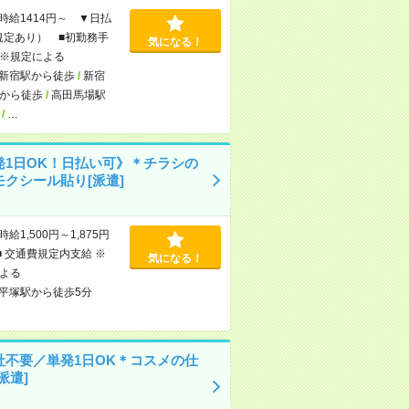
時給1414円～ ▼日払
規定あり） ■初勤務手
気になる！
※規定による
新宿駅から徒歩
/
新宿
から徒歩
/
高田馬場駅
/
…
発1日OK！日払い可》＊チラシの
モクシール貼り[派遣]
時給1,500円～1,875円
■ 交通費規定内支給 ※
気になる！
よる
平塚駅から徒歩5分
社不要／単発1日OK＊コスメの仕
派遣]