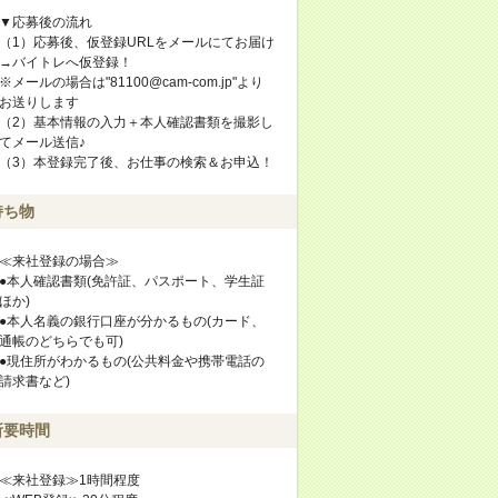
▼応募後の流れ
（1）応募後、仮登録URLをメールにてお届け
→バイトレへ仮登録！
※メールの場合は"81100@cam-com.jp"より
お送りします
（2）基本情報の入力＋本人確認書類を撮影し
てメール送信♪
（3）本登録完了後、お仕事の検索＆お申込！
持ち物
≪来社登録の場合≫
●本人確認書類(免許証、パスポート、学生証
ほか)
●本人名義の銀行口座が分かるもの(カード、
通帳のどちらでも可)
●現住所がわかるもの(公共料金や携帯電話の
請求書など)
所要時間
≪来社登録≫1時間程度