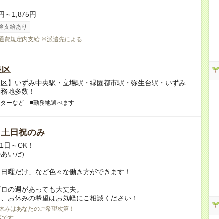
円～1,875円
途支給あり
交通費規定内支給 ※派遣先による
泉区
泉区】いずみ中央駅・立場駅・緑園都市駅・弥生台駅・いずみ
勤務地多数！
ンターなど ■勤務地選べます
/ 土日祝のみ
月1日～OK！
のあいだ）
と日曜だけ」など色々な働き方ができます！
ゼロの週があっても大丈夫。
日、お休みの希望はお気軽にご相談ください！
休みはあなたのご希望次第！
Kです。