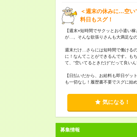
＜週末の休みに…空い
料日もスグ！
【週末×短時間でサクッとお小遣い稼
が…。そんな欲張りさんも大満足な
週末だけ…さらには短時間で働ける
に！なんてことができるんです。もち
て、“空いてるときだけ”だって良い
【日払いだから、お給料も即日ゲッ
も一切なし！履歴書不要でスグに始
気になる！
募集情報