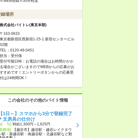
≪WEB登録≫30分程度
登録場所
株式会社バイトレ(東京本部)
〒163-0633
東京都新宿区西新宿1-25-1 新宿センタービル
32階
TEL：0120-49-0451
担当：受付係
受付可能日時：お電話の場合はお時間がかか
る場合がございますのでWEBからの応募がお
すすめです！エントリーボタンからの応募受
付は24時間OK！
この会社のその他のバイト情報
【1日～】スマホから3分で登録完了
＊文房具の仕分け
[給 与]
時給1,300円～1,625円
[勤務地]
【越谷市】越谷駅・越谷レイクタウ
ン駅・新越谷駅・南越谷駅・北越谷駅など勤
務地多数！