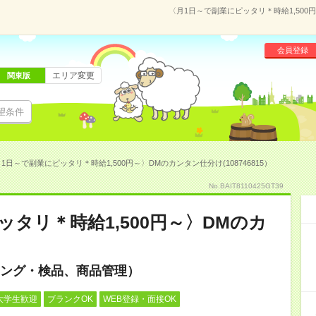
〈月1日～で副業にピッタリ＊時給1,500円
会員登録
エリア変更
関東版
望条件
1日～で副業にピッタリ＊時給1,500円～〉DMのカンタン仕分け(108746815）
No.BAIT8110425GT39
タリ＊時給1,500円～〉DMのカ
ング・検品、商品管理）
大学生歓迎
ブランクOK
WEB登録・面接OK