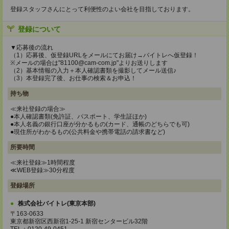
登録スタッフさんにとって利便性のよい会社を目指しております。
登録について
▼応募後の流れ
（1）応募後、仮登録URLをメールにてお届け→バイトレへ仮登録！
※メールの場合は"81100@cam-com.jp"よりお送りします
（2）基本情報の入力＋本人確認書類を撮影してメール送信♪
（3）本登録完了後、お仕事の検索＆お申込！
持ち物
≪来社登録の場合≫
●本人確認書類(免許証、パスポート、学生証ほか)
●本人名義の銀行口座が分かるもの(カード、通帳のどちらでも可)
●現住所がわかるもの(公共料金や携帯電話の請求書など)
所要時間
≪来社登録≫1時間程度
≪WEB登録≫30分程度
登録場所
株式会社バイトレ(東京本部)
〒163-0633
東京都新宿区西新宿1-25-1 新宿センタービル32階