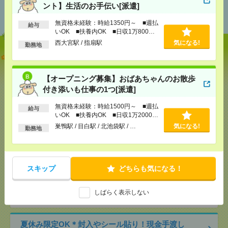
あなたの閲覧履歴からの
ント】生活のお手伝い[派遣]
おすすめ
無資格未経験：時給1350円～ ■週払
給与
いOK ■扶養内OK ■日収1万800円
以上
西大宮駅 / 指扇駅
気になる!
勤務地
説明会参加で全員に【現金2千円相当プレゼント】生
活のお手伝い[派遣]
【オープニング募集】おばあちゃんのお散歩
[給 与]
無資格未経験：時給1350円～ ■週払い
付き添いも仕事の1つ[派遣]
OK ■扶養内OK ■日収1万800円以上
[交通費]
交通費全額支給
気になる！
無資格未経験：時給1500円～ ■週払
給与
[勤務地]
西大宮駅
/
指扇駅
いOK ■扶養内OK ■日収1万2000円
以上
巣鴨駅 / 目白駅 / 北池袋駅 / …
気になる!
勤務地
【オープニング募集】おばあちゃんのお散歩付き添
いも仕事の1つ[派遣]
スキップ
どちらも気になる！
[給 与]
無資格未経験：時給1500円～ ■週払い
OK ■扶養内OK ■日収1万2000円以上
[交通費]
交通費全額支給
気になる！
しばらく表示しない
[勤務地]
巣鴨駅
/
目白駅
/
北池袋駅
/
…
夏休み限定OK＊封入やシール貼り！現金手渡し