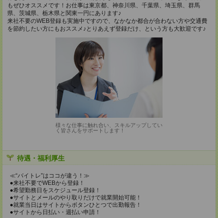
もぜひオススメです！お仕事は東京都、神奈川県、千葉県、埼玉県、群馬
県、茨城県、栃木県と関東一円にあります♪
来社不要のWEB登録も実施中ですので、なかなか都合が合わない方や交通費
を節約したい方にもおススメ♪とりあえず登録だけ、という方も大歓迎です♪
様々な仕事に触れ合い、スキルアップしてい
く皆さんをサポートします！
待遇・福利厚生
≪“バイトレ”はココが違う！≫
●来社不要でWEBから登録！
●希望勤務日をスケジュール登録！
●サイトとメールのやり取りだけで就業開始可能！
●就業当日はサイトからボタンひとつで出勤報告！
●サイトから日払い・週払い申請！