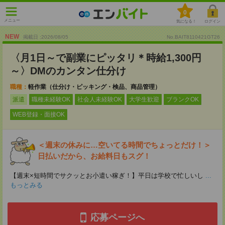
0
メニュー
気になる！
ログイン
NEW
掲載日 :2026
/
08
/
05
No.BAIT8110421GT26
〈月1日～で副業にピッタリ＊時給1,300円
～〉DMのカンタン仕分け
職種：
軽作業（仕分け・ピッキング・検品、商品管理）
派遣
職種未経験OK
社会人未経験OK
大学生歓迎
ブランクOK
WEB登録・面接OK
＜週末の休みに…空いてる時間でちょっとだけ！＞
日払いだから、お給料日もスグ！
【週末×短時間でサクッとお小遣い稼ぎ！】平日は学校で忙しいし
...
もっとみる
応募ページへ