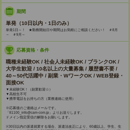
期間
単発（10日以内・1日のみ）
単発1日～！ ★勤務開始日や期間はお気軽にご相談ください！ ＃8月
～ ＃9月～
応募資格・条件
職種未経験OK / 社会人未経験OK / ブランクOK /
大学生歓迎 / 10名以上の大量募集 / 履歴書不要 /
40～50代活躍中 / 副業・WワークOK / WEB登録・
面接OK
▼未経験OK！（副業歓迎☆）
▼高校生不可
▼携帯電話をお持ちの方（業務連絡に使用）
※応募後のご連絡はメールです。
「81100_info@cam-com.jp」よりお送りします。
ドメイン指定受信の解除をお願いします。
※30日以内の派遣就業する場合、派遣法改正により、60歳以上、学生、生