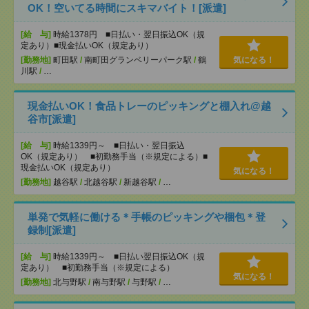
OK！空いてる時間にスキマバイト！[派遣]
[給 与]
時給1378円 ■日払い・翌日振込OK（規
定あり）■現金払いOK（規定あり）
[勤務地]
町田駅
/
南町田グランベリーパーク駅
/
鶴
気になる！
川駅
/
…
現金払いOK！食品トレーのピッキングと棚入れ@越
谷市[派遣]
[給 与]
時給1339円～ ■日払い・翌日振込
OK（規定あり） ■初勤務手当（※規定による）■
現金払いOK（規定あり）
気になる！
[勤務地]
越谷駅
/
北越谷駅
/
新越谷駅
/
…
単発で気軽に働ける＊手帳のピッキングや梱包＊登
録制[派遣]
[給 与]
時給1339円～ ■日払い翌日振込OK（規
定あり） ■初勤務手当（※規定による）
気になる！
[勤務地]
北与野駅
/
南与野駅
/
与野駅
/
…