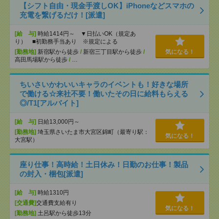
【シフト自由・現金手渡しOK】iPhoneなどスマホの
充電を繋げるだけ！[派遣]
[給 与]
時給1414円～ ▼日払いOK（規定あ
り） ■初勤務手当あり ※規定による
[勤務地]
新宿駅から徒歩
/
新宿三丁目駅から徒歩
/
気になる！
高田馬場駅から徒歩
/
…
ちいさいかわいいキャラのイベントも！好きな場所
で働ける☆来社不要！働いたその日に給料もらえる
◎/T1[アルバイト]
[給 与]
日給13,000円～
[勤務地]
埼玉県さいたま市大宮区錦町（最寄り駅：
気になる！
大宮駅）
座り仕事！高時給！土日休み！日勤のお仕事！製品
の封入・梱包[派遣]
[給 与]
時給1310円
[交通費]
交通費支給有り
気になる！
[勤務地]
土呂駅から徒歩13分