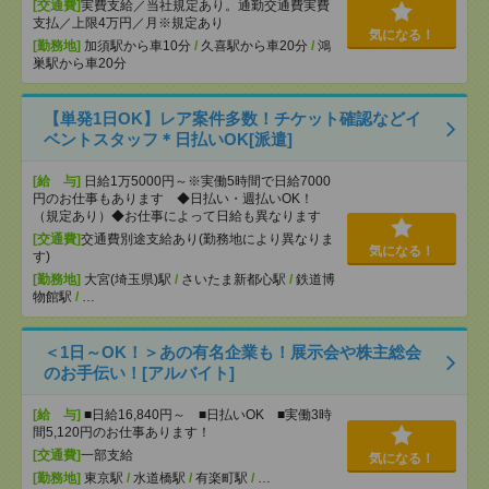
[交通費]
実費支給／当社規定あり。通勤交通費実費
支払／上限4万円／月※規定あり
気になる！
[勤務地]
加須駅から車10分
/
久喜駅から車20分
/
鴻
巣駅から車20分
【単発1日OK】レア案件多数！チケット確認などイ
ベントスタッフ＊日払いOK[派遣]
[給 与]
日給1万5000円～※実働5時間で日給7000
円のお仕事もあります ◆日払い・週払いOK！
（規定あり）◆お仕事によって日給も異なります
[交通費]
交通費別途支給あり(勤務地により異なりま
気になる！
す)
[勤務地]
大宮(埼玉県)駅
/
さいたま新都心駅
/
鉄道博
物館駅
/
…
＜1日～OK！＞あの有名企業も！展示会や株主総会
のお手伝い！[アルバイト]
[給 与]
■日給16,840円～ ■日払いOK ■実働3時
間5,120円のお仕事あります！
[交通費]
一部支給
気になる！
[勤務地]
東京駅
/
水道橋駅
/
有楽町駅
/
…