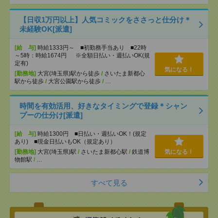
【日収1万円以上】人気コミックをささっと仕分け＊
未経験OK[派遣]
[給 与]
時給1333円～ ■初勤務手当あり ■22時
～5時：時給1674円 ※全額日払い・週払いOK(規
定有)
気になる！
[勤務地]
大宮(埼玉県)駅から徒歩
/
さいたま新都心
駅から徒歩
/
大宮公園駅から徒歩
/
…
時間を有効活用、好きなタイミングで登録＊シャン
プーの仕分け[派遣]
[給 与]
時給1300円 ■日払い・週払いOK！(規定
あり) ■現金日払いもOK（規定あり）
[勤務地]
大宮(埼玉県)駅
/
さいたま新都心駅
/
鉄道博
気になる！
物館駅
/
…
すべて見る