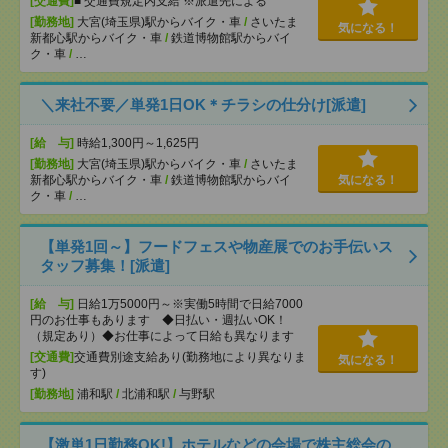
[交通費]
■ 交通費規定内支給 ※派遣先による
[勤務地]
大宮(埼玉県)駅からバイク・車
/
さいたま
気になる！
新都心駅からバイク・車
/
鉄道博物館駅からバイ
ク・車
/
…
＼来社不要／単発1日OK＊チラシの仕分け[派遣]
[給 与]
時給1,300円～1,625円
[勤務地]
大宮(埼玉県)駅からバイク・車
/
さいたま
新都心駅からバイク・車
/
鉄道博物館駅からバイ
気になる！
ク・車
/
…
【単発1回～】フードフェスや物産展でのお手伝いス
タッフ募集！[派遣]
[給 与]
日給1万5000円～※実働5時間で日給7000
円のお仕事もあります ◆日払い・週払いOK！
（規定あり）◆お仕事によって日給も異なります
[交通費]
交通費別途支給あり(勤務地により異なりま
気になる！
す)
[勤務地]
浦和駅
/
北浦和駅
/
与野駅
【激単1日勤務OK!】ホテルなどの会場で株主総会の