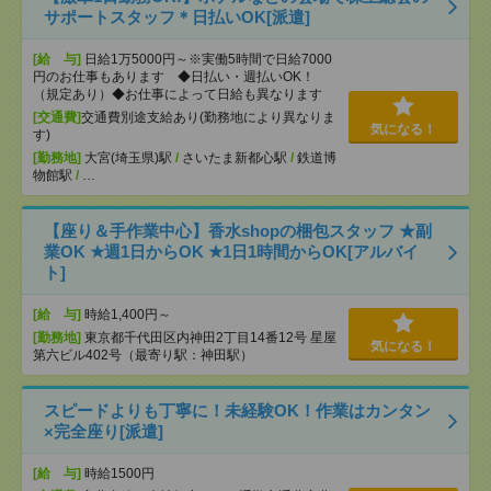
サポートスタッフ＊日払いOK[派遣]
[給 与]
日給1万5000円～※実働5時間で日給7000
円のお仕事もあります ◆日払い・週払いOK！
（規定あり）◆お仕事によって日給も異なります
[交通費]
交通費別途支給あり(勤務地により異なりま
気になる！
す)
[勤務地]
大宮(埼玉県)駅
/
さいたま新都心駅
/
鉄道博
物館駅
/
…
【座り＆手作業中心】香水shopの梱包スタッフ ★副
業OK ★週1日からOK ★1日1時間からOK[アルバイ
ト]
[給 与]
時給1,400円～
[勤務地]
東京都千代田区内神田2丁目14番12号 星屋
気になる！
第六ビル402号（最寄り駅：神田駅）
スピードよりも丁寧に！未経験OK！作業はカンタン
×完全座り[派遣]
[給 与]
時給1500円