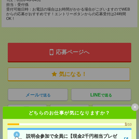
TEL：0120-49-0451
担当：受付係
受付可能日時：お電話の場合はお時間がかかる場合がございますのでWEB
からの応募がおすすめです！エントリーボタンからの応募受付は24時間
OK！
応募ページへ
気になる！
メール
LINE
で送る
で送る
×
どちらのお仕事が気になりますか？
シェア
ツイート
ブックマーク
1
/10
説明会参加で全員に【現金2千円相当プレゼ