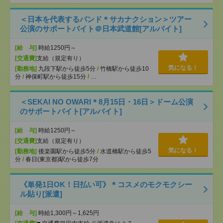
＜日本を代表するバンド＊サカナクション＞ツアー
公演のサポートバイト＠日本武道館[アルバイト]
[給 与]
時給1250円～
[交通費]
支給（規定有り）
気になる！
[勤務地]
九段下駅から徒歩5分
/
竹橋駅から徒歩10
分
/
神保町駅から徒歩15分
/
…
＜SEKAI NO OWARI＊8月15日・16日＞ドーム公演
のサポートバイト[アルバイト]
[給 与]
時給1250円～
[交通費]
支給（規定有り）
気になる！
[勤務地]
後楽園駅から徒歩5分
/
水道橋駅から徒歩5
分
/
春日(東京都)駅から徒歩7分
《単発1日OK！日払い可》＊コスメのモクモクシー
ル貼り[派遣]
[給 与]
時給1,300円～1,625円