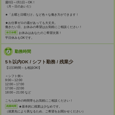
週0日～/月1日～OK！
（月～日のあいだ）
★「土曜と日曜だけ」など色々な働き方ができます！
★お仕事ゼロの週があっても大丈夫。
働きたい日、お休みの希望はお気軽にご相談ください！
お休みはあなたのご希望次第！
休日休暇
平日休みもOKです。
勤務時間
5ｈ以内OK / シフト勤務 / 残業少
【1日3時間～も相談OK!】
＜シフト例＞
9:00～12:00
12:00～17:00
17:00～22:00
18:00～21:00 など
こちら以外の時間帯もお気軽にご相談ください！
★基本的に残業は少なめです。
残業時間
（就業先により異なるため、ご希望をお聞かせください）