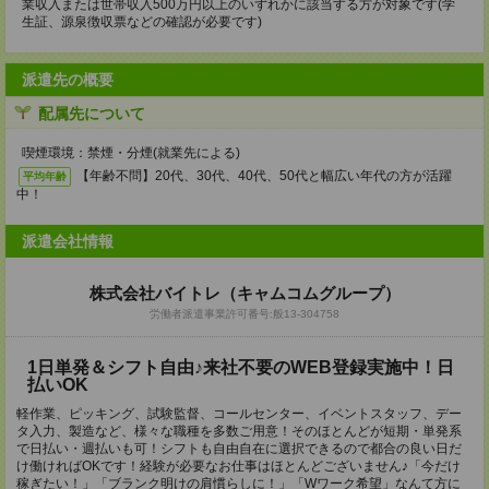
業収入または世帯収入500万円以上のいずれかに該当する方が対象です(学
生証、源泉徴収票などの確認が必要です)
派遣先の概要
配属先について
喫煙環境：禁煙・分煙(就業先による)
【年齢不問】20代、30代、40代、50代と幅広い年代の方が活躍
平均年齢
中！
派遣会社情報
株式会社バイトレ（キャムコムグループ）
労働者派遣事業許可番号:般13-304758
1日単発＆シフト自由♪来社不要のWEB登録実施中！日
払いOK
軽作業、ピッキング、試験監督、コールセンター、イベントスタッフ、デー
タ入力、製造など、様々な職種を多数ご用意！そのほとんどが短期・単発系
で日払い・週払いも可！シフトも自由自在に選択できるので都合の良い日だ
け働ければOKです！経験が必要なお仕事はほとんどございません♪「今だけ
稼ぎたい！」「ブランク明けの肩慣らしに！」「Wワーク希望」なんて方に