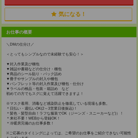
気になる！
お仕事の概要
＼DMの仕分け／
＜とってもシンプルなので未経験でも安心！＞
▼封入作業及び梱包
▼雑誌や書籍などの仕分け・梱包
▼商品のシール貼り・パック詰め
▼冊子やサンプルの封入や梱包
▼パンフレット等の封入作業及び梱包・仕分け
▼ラベルの検品・包装・箱詰め など
初めての方でもスグに覚えて活躍できますよ！
※マスク着用、消毒など感染防止を徹底している現場も多数。
＊日払い・週払いOK(2～3営業日後振込)！
＊髪色・髪型自由！ラフな服装でOK（ジーンズ・スニーカーなど)）！
＊来社不要！WEBから登録OK！
＊冷暖房完備のお仕事多数！
※ご応募のタイミングによっては、ご希望のお仕事をご紹介できない可能性