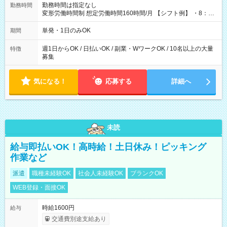
勤務時間は指定なし
勤務時間
変形労働時間制 想定労働時間160時間/月 【シフト例】 ・8：00
～21：00
単発・1日のみOK
期間
週1日からOK / 日払いOK / 副業・WワークOK / 10名以上の大量
特徴
募集
気になる！
応募する
詳細へ
未読
給与即払いOK！高時給！土日休み！ピッキング
作業など
派遣
職種未経験OK
社会人未経験OK
ブランクOK
WEB登録・面接OK
時給1600円
給与
交通費別途支給あり