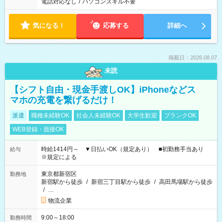
電話対応なし
/
パソコンスキル不要
気になる！
応募する
詳細へ
掲載日：2026.08.07
未読
【シフト自由・現金手渡しOK】iPhoneなどス
マホの充電を繋げるだけ！
派遣
職種未経験OK
社会人未経験OK
大学生歓迎
ブランクOK
WEB登録・面接OK
時給1414円～ ▼日払いOK（規定あり） ■初勤務手当あり
給与
※規定による
東京都新宿区
勤務地
新宿駅から徒歩
/
新宿三丁目駅から徒歩
/
高田馬場駅から徒歩
/
…
物流企業
9:00～18:00
勤務時間