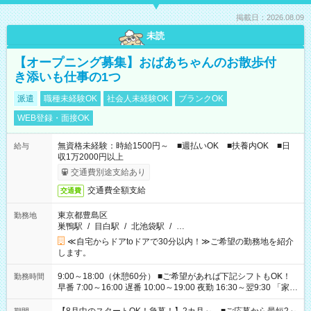
掲載日：2026.08.09
未読
【オープニング募集】おばあちゃんのお散歩付
き添いも仕事の1つ
派遣
職種未経験OK
社会人未経験OK
ブランクOK
WEB登録・面接OK
無資格未経験：時給1500円～ ■週払いOK ■扶養内OK ■日
給与
収1万2000円以上
交通費別途支給あり
交通費全額支給
交通費
東京都豊島区
勤務地
巣鴨駅
/
目白駅
/
北池袋駅
/
…
≪自宅からドアtoドアで30分以内！≫ご希望の勤務地を紹介
します。
9:00～18:00（休憩60分） ■ご希望があれば下記シフトもOK！
勤務時間
早番 7:00～16:00 遅番 10:00～19:00 夜勤 16:30～翌9:30 「家族
と休みを合わせたい」 「余裕を持って夕飯の準備がしたい」
「できれば残業はしたくない」 など、ご希望を教えてください