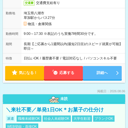
交通費支給有り
交通費
埼玉県八潮市
勤務地
草加駅からバス27分
物流・倉庫関係
9:00～17:30 ※表記のうち実働7時間30分です。
勤務時間
長期【ご応募から1週間以内(最短2日目)のスピード就業が可能】
期間
即日～
日払いOK
/
履歴書不要
/
電話対応なし
/
パソコンスキル不要
特徴
気になる！
応募する
詳細へ
掲載日：2026.08.06
未読
＼来社不要／単発1日OK＊お菓子の仕分け
派遣
職種未経験OK
社会人未経験OK
大学生歓迎
ブランクOK
WEB登録・面接OK