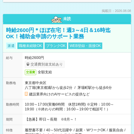
掲載日：2026.08.08
未読
時給2600円＊ほぼ在宅！週3～4日＆16時迄
OK！補助金申請のサポート業務
派遣
職種未経験OK
ブランクOK
WEB登録・面接OK
時給2600円
給与
交通費別途支給あり
全額支給
交通費
東京都中央区
勤務地
八丁堀(東京都)駅から徒歩2分
/
茅場町駅から徒歩6分
建設業界向けのAIサービスの提供など
10:00～17:00(実働6時間 休憩1時間) ※定時：10:00～
勤務時間
19:00（※終わりの時間：16:00～19:00で相談可！）
【急募】即日～長期 ※8月～！
期間
履歴書不要
/
40～50代活躍中
/
副業・WワークOK
/
服装自由
/
特徴