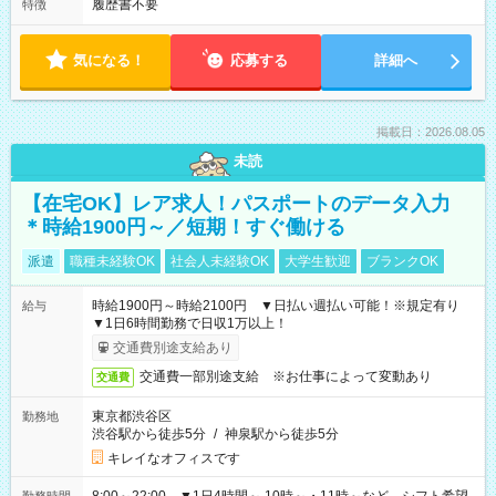
履歴書不要
特徴
気になる！
応募する
詳細へ
掲載日：2026.08.05
未読
【在宅OK】レア求人！パスポートのデータ入力
＊時給1900円～／短期！すぐ働ける
派遣
職種未経験OK
社会人未経験OK
大学生歓迎
ブランクOK
時給1900円～時給2100円 ▼日払い週払い可能！※規定有り
給与
▼1日6時間勤務で日収1万以上！
交通費別途支給あり
交通費一部別途支給 ※お仕事によって変動あり
交通費
東京都渋谷区
勤務地
渋谷駅から徒歩5分
/
神泉駅から徒歩5分
キレイなオフィスです