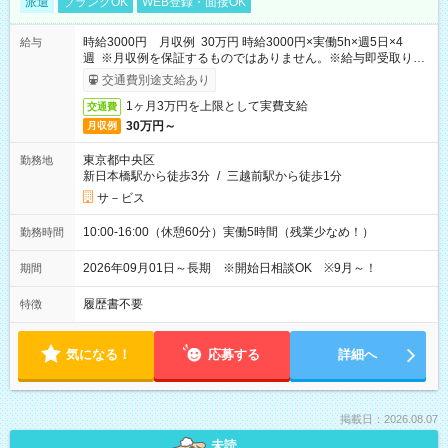
派遣
ブランクOK
WEB登録・面接OK
時給3000円 月収例 30万円 時給3000円×実働5h×週5日×4
給与
週 ※月収例を保証するものではありません。※給与即受取りサ
ービス利用可（利用条件有）
交通費別途支給あり
1ヶ月3万円を上限として実費支給
交通費
30万円～
月収例
東京都中央区
勤務地
新日本橋駅から徒歩3分
/
三越前駅から徒歩1分
サ－ビス
10:00-16:00（休憩60分）実働5時間（残業少なめ！）
勤務時間
2026年09月01日～長期 ※開始日相談OK ※9月～！
期間
履歴書不要
特徴
気になる！
応募する
詳細へ
掲載日：2026.08.07
未読