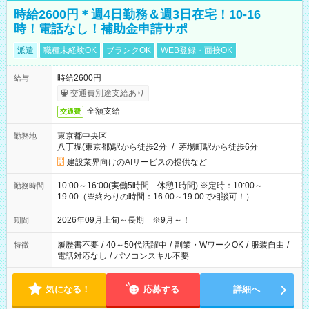
時給2600円＊週4日勤務＆週3日在宅！10-16
時！電話なし！補助金申請サポ
派遣
職種未経験OK
ブランクOK
WEB登録・面接OK
時給2600円
給与
交通費別途支給あり
全額支給
交通費
東京都中央区
勤務地
八丁堀(東京都)駅から徒歩2分
/
茅場町駅から徒歩6分
建設業界向けのAIサービスの提供など
10:00～16:00(実働5時間 休憩1時間) ※定時：10:00～
勤務時間
19:00（※終わりの時間：16:00～19:00で相談可！）
2026年09月上旬～長期 ※9月～！
期間
履歴書不要
/
40～50代活躍中
/
副業・WワークOK
/
服装自由
/
特徴
電話対応なし
/
パソコンスキル不要
気になる！
応募する
詳細へ