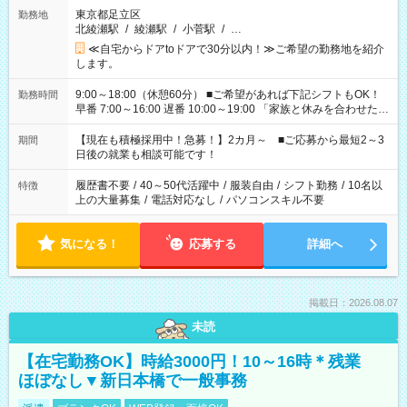
東京都足立区
勤務地
北綾瀬駅
/
綾瀬駅
/
小菅駅
/
…
≪自宅からドアtoドアで30分以内！≫ご希望の勤務地を紹介
します。
9:00～18:00（休憩60分） ■ご希望があれば下記シフトもOK！
勤務時間
早番 7:00～16:00 遅番 10:00～19:00 「家族と休みを合わせた
い」 「余裕を持って夕飯の準備がしたい」 「できれば残業はし
たくない」 など、ご希望を教えてくださいね。 ※Wワーク希望
【現在も積極採用中！急募！】2カ月～ ■ご応募から最短2～3
期間
の方へ 今ご覧のお仕事で希望する勤務時間と、もう1つのお仕事
日後の就業も相談可能です！
の勤務時間。 合計で週40時間を超える場合は応募できません。
履歴書不要
/
40～50代活躍中
/
服装自由
/
シフト勤務
/
10名以
特徴
上の大量募集
/
電話対応なし
/
パソコンスキル不要
気になる！
応募する
詳細へ
掲載日：2026.08.07
未読
【在宅勤務OK】時給3000円！10～16時＊残業
ほぼなし▼新日本橋で一般事務