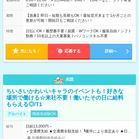
8:00～22:00 ▼1日4時間～ 10時～・11時～など、シフト希望
勤務時間
ご相談ください！
【急募】即日～短期も長期もOK！最短翌月末まで 1か月ごとの
期間
更新が可能！開始日もご相談ください！
日払いOK
/
履歴書不要
/
副業・WワークOK
/
服装自由
/
シフト
特徴
勤務
/
10名以上の大量募集
/
パソコンスキル不要
気になる！
応募する
詳細へ
未読
ちいさいかわいいキャラのイベントも！好きな
場所で働ける☆来社不要！働いたその日に給料
もらえる◎/T1
アルバイト
職種未経験OK
日給13,000円～
給与
＋交通費支給 ★交通費全額支給！ ┗案件により規定あり ★日払
いOK！（規定あり） ┗働いたその日に現金GET♪ お仕事後はコ
交通費別途支給あり