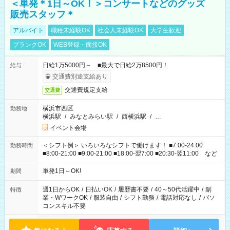
＜単発＊1日～OK！＞コンサートなどのグッズ
販売スタッフ＊
アルバイト
職種未経験OK
社会人未経験OK
大学生歓迎
ブランクOK
WEB登録・面接OK
日給1万5000円～ ■最大で日給2万8500円！
給与
交通費別途支給あり
交通費規定支給
交通費
横浜市西区
勤務地
横浜駅
/
みなとみらい駅
/
西横浜駅
/
…
イベント会場
＜シフト例＞ いろいろなシフトで働けます！ ■7:00-24:00
勤務時間
■8:00-21:00 ■9:00-21:00 ■18:00-翌7:00 ■20:30-翌11:00 など
単発1日～OK!
期間
週1日からOK
/
日払いOK
/
履歴書不要
/
40～50代活躍中
/
副
特徴
業・WワークOK
/
服装自由
/
シフト勤務
/
電話対応なし
/
パソ
コンスキル不要