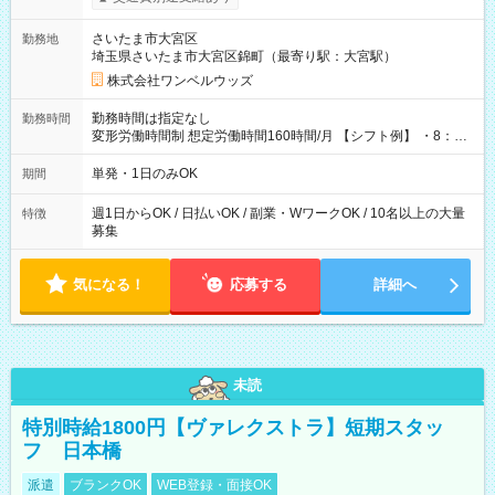
ンビニATMから 日払い分を引き落とせます！ 【試用期間】試
用期間なし
さいたま市大宮区
勤務地
埼玉県さいたま市大宮区錦町（最寄り駅：大宮駅）
株式会社ワンベルウッズ
勤務時間は指定なし
勤務時間
変形労働時間制 想定労働時間160時間/月 【シフト例】 ・8：00
～21：00
単発・1日のみOK
期間
週1日からOK / 日払いOK / 副業・WワークOK / 10名以上の大量
特徴
募集
気になる！
応募する
詳細へ
未読
特別時給1800円【ヴァレクストラ】短期スタッ
フ 日本橋
派遣
ブランクOK
WEB登録・面接OK