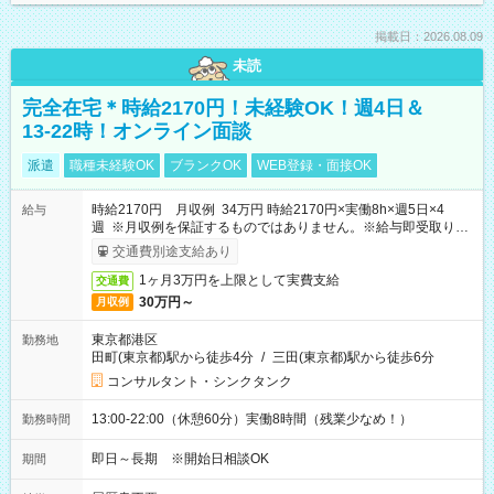
掲載日：2026.08.09
未読
完全在宅＊時給2170円！未経験OK！週4日＆
13-22時！オンライン面談
派遣
職種未経験OK
ブランクOK
WEB登録・面接OK
時給2170円 月収例 34万円 時給2170円×実働8h×週5日×4
給与
週 ※月収例を保証するものではありません。※給与即受取りサ
ービス利用可（利用条件有）
交通費別途支給あり
1ヶ月3万円を上限として実費支給
交通費
30万円～
月収例
東京都港区
勤務地
田町(東京都)駅から徒歩4分
/
三田(東京都)駅から徒歩6分
コンサルタント・シンクタンク
13:00-22:00（休憩60分）実働8時間（残業少なめ！）
勤務時間
即日～長期 ※開始日相談OK
期間