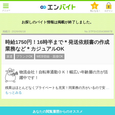
0
メニュー
気になる！
ログイン
お探しのバイト情報は掲載が終了しました。
掲載日 :2026
/
06
/
18
No.STFSV2204389978
時給1750円！16時半まで＊発送依頼書の作成
業務など＊カジュアルOK
派遣
ブランクOK
WEB登録・面接OK
物流会社！自転車通勤ＯＫ！幅広い年齢層の方が活
躍中です！
残業はほとんどなくプライベートも充実！同業務の方がいるので安
...
もっとみる
あなたの閲覧履歴からのオススメ