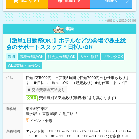
気になる！
応募する
詳細へ
掲載日：2026.08.06
未読
【激単1日勤務OK!】ホテルなどの会場で株主総
会のサポートスタッフ＊日払いOK
派遣
職種未経験OK
社会人未経験OK
大学生歓迎
ブランクOK
WEB登録・面接OK
日給1万5000円～※実働5時間で日給7000円のお仕事もありま
給与
す ◆日払い・週払いOK！（規定あり）◆お仕事によって日給
も異なります
交通費別途支給あり
交通費別途支給あり(勤務地により異なります)
交通費
東京都江東区
勤務地
豊洲駅
/
東陽町駅
/
亀戸駅
/
…
イベント会場
▼シフト例 ・08：00～19：00 ・09：00～18：00 ・10：00～
勤務時間
17：00 ・13：00～22：00 ・16：00～21：00 など多数！ ※お