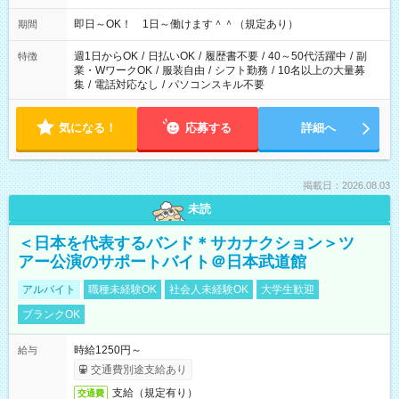
即日～OK！ 1日～働けます＾＾（規定あり）
期間
週1日からOK
/
日払いOK
/
履歴書不要
/
40～50代活躍中
/
副
特徴
業・WワークOK
/
服装自由
/
シフト勤務
/
10名以上の大量募
集
/
電話対応なし
/
パソコンスキル不要
気になる！
応募する
詳細へ
掲載日：2026.08.03
未読
＜日本を代表するバンド＊サカナクション＞ツ
アー公演のサポートバイト＠日本武道館
アルバイト
職種未経験OK
社会人未経験OK
大学生歓迎
ブランクOK
時給1250円～
給与
交通費別途支給あり
支給（規定有り）
交通費