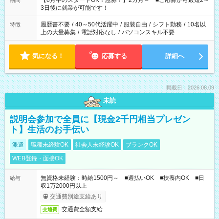
【8月中のスタートOK！急募！】2カ月～ ■ご応募から最短2～
期間
ね。 ※Wワーク希望の方へ 今ご覧のお仕事で希望する勤務時間
3日後に就業が可能です！
と、もう1つのお仕事の勤務時間。 合計で週40時間を超える場
合は応募できません。
履歴書不要
/
40～50代活躍中
/
服装自由
/
シフト勤務
/
10名以
特徴
上の大量募集
/
電話対応なし
/
パソコンスキル不要
気になる！
応募する
詳細へ
掲載日：2026.08.09
未読
説明会参加で全員に【現金2千円相当プレゼン
ト】生活のお手伝い
派遣
職種未経験OK
社会人未経験OK
ブランクOK
WEB登録・面接OK
無資格未経験：時給1500円～ ■週払いOK ■扶養内OK ■日
給与
収1万2000円以上
交通費別途支給あり
交通費全額支給
交通費