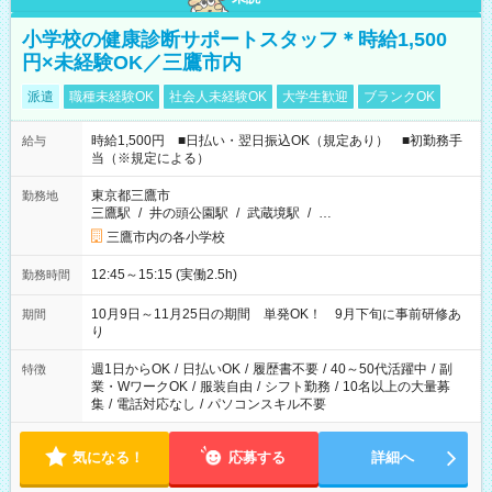
小学校の健康診断サポートスタッフ＊時給1,500
円×未経験OK／三鷹市内
派遣
職種未経験OK
社会人未経験OK
大学生歓迎
ブランクOK
時給1,500円 ■日払い・翌日振込OK（規定あり） ■初勤務手
給与
当（※規定による）
東京都三鷹市
勤務地
三鷹駅
/
井の頭公園駅
/
武蔵境駅
/
…
三鷹市内の各小学校
12:45～15:15 (実働2.5h)
勤務時間
10月9日～11月25日の期間 単発OK！ 9月下旬に事前研修あ
期間
り
週1日からOK
/
日払いOK
/
履歴書不要
/
40～50代活躍中
/
副
特徴
業・WワークOK
/
服装自由
/
シフト勤務
/
10名以上の大量募
集
/
電話対応なし
/
パソコンスキル不要
気になる！
応募する
詳細へ