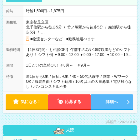
時給1,500円～1,875円
給与
東京都足立区
勤務地
北千住駅から徒歩5分
/
竹ノ塚駅から徒歩5分
/
綾瀬駅から徒
歩5分
/
…
■物流センターなど ■勤務地選べます
【1日3時間～も相談OK!】午前中のみや18時以降などのシフト
勤務時間
あり！ シフト例 ▼9:00～12:00 ▼9:00～17:00 ▼10:00～19:00
▼18:00～21:00
1日だけの単発OK！＃8月～ ＃9月～
期間
週1日からOK
/
日払いOK
/
40～50代活躍中
/
副業・Wワーク
特徴
OK
/
服装自由
/
シフト勤務
/
10名以上の大量募集
/
電話対応な
し
/
パソコンスキル不要
気になる！
応募する
詳細へ
掲載日：2026.08.07
未読