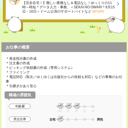
【完全在宅！】難しい業務なし＆電話なし！ゆっくりの11
時～時短＊データ入力・事務、＜SEKAI NO OWARI＊8月15
日・16日＞ドーム公演のサポートバイトなど
(8/7UP!)
お仕事の概要
＊発送指示書の作成
＊注文書の作成
＊ピッキング依頼書の作成（専用システム）
＊ファイリング
＊電話対応（取次／ゆくゆくは出版社からの依頼も対応）などの事務のお仕
事
＊引継ぎがあり安心
職場の雰囲気
年齢層
20代
30
40
50
60
男女比率
女性
男性