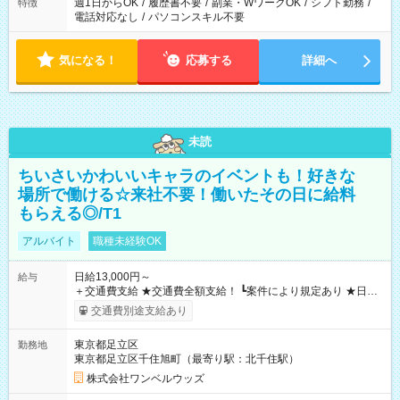
週1日からOK
/
履歴書不要
/
副業・WワークOK
/
シフト勤務
/
特徴
電話対応なし
/
パソコンスキル不要
気になる！
応募する
詳細へ
未読
ちいさいかわいいキャラのイベントも！好きな
場所で働ける☆来社不要！働いたその日に給料
もらえる◎/T1
アルバイト
職種未経験OK
日給13,000円～
給与
＋交通費支給 ★交通費全額支給！ ┗案件により規定あり ★日払
いOK！（規定あり） ┗働いたその日に現金GET♪ お仕事後はコ
交通費別途支給あり
ンビニATMから 日払い分を引き落とせます！ 【試用期間】試
用期間なし
東京都足立区
勤務地
東京都足立区千住旭町（最寄り駅：北千住駅）
株式会社ワンベルウッズ