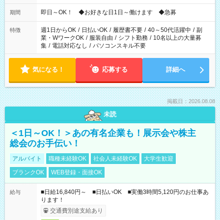
仕事により勤務時間が異なります
即日～OK！ ◆お好きな日1日～働けます ◆急募
期間
週1日からOK
/
日払いOK
/
履歴書不要
/
40～50代活躍中
/
副
特徴
業・WワークOK
/
服装自由
/
シフト勤務
/
10名以上の大量募
集
/
電話対応なし
/
パソコンスキル不要
気になる！
応募する
詳細へ
掲載日：2026.08.08
未読
＜1日～OK！＞あの有名企業も！展示会や株主
総会のお手伝い！
アルバイト
職種未経験OK
社会人未経験OK
大学生歓迎
ブランクOK
WEB登録・面接OK
■日給16,840円～ ■日払いOK ■実働3時間5,120円のお仕事あ
給与
ります！
交通費別途支給あり