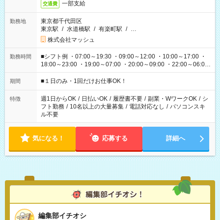
一部支給
交通費
東京都千代田区
勤務地
東京駅
/
水道橋駅
/
有楽町駅
/
…
株式会社マッシュ
■シフト例 ・07:00～19:30 ・09:00～12:00 ・10:00～17:00 ・
勤務時間
18:00～23:00 ・19:00～07:00 ・20:00～09:00 ・22:00～06:00
etc ★最短で3時間で5,120円のお仕事から 15時間で2万円近く稼
げるお仕事も！ ご希望のお時間に合わせてご紹介！ ※シフトは
■１日のみ・1回だけお仕事OK！
期間
現場によって異なります。 ※勿論、休憩時間はあるのでご安心
ください！
週1日からOK
/
日払いOK
/
履歴書不要
/
副業・WワークOK
/
シ
特徴
フト勤務
/
10名以上の大量募集
/
電話対応なし
/
パソコンスキ
ル不要
気になる！
応募する
詳細へ
編集部イチオシ