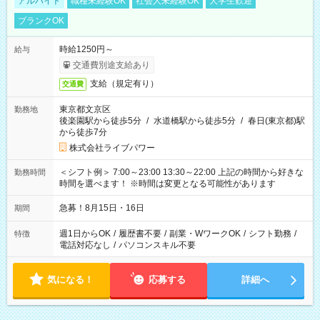
アルバイト
職種未経験OK
社会人未経験OK
大学生歓迎
ブランクOK
時給1250円～
給与
交通費別途支給あり
支給（規定有り）
交通費
東京都文京区
勤務地
後楽園駅から徒歩5分
/
水道橋駅から徒歩5分
/
春日(東京都)駅
から徒歩7分
株式会社ライブパワー
＜シフト例＞ 7:00～23:00 13:30～22:00 上記の時間から好きな
勤務時間
時間を選べます！ ※時間は変更となる可能性があります
急募！8月15日・16日
期間
週1日からOK
/
履歴書不要
/
副業・WワークOK
/
シフト勤務
/
特徴
電話対応なし
/
パソコンスキル不要
気になる！
応募する
詳細へ