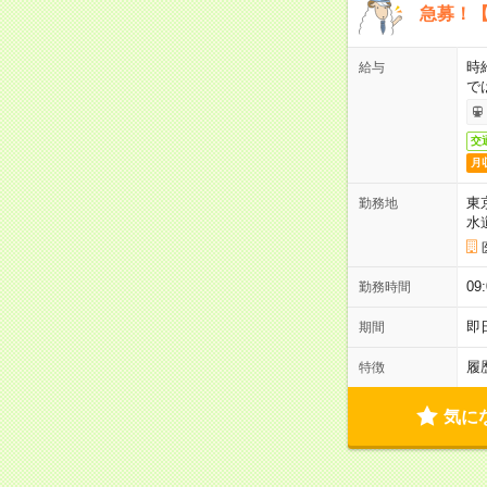
急募！【
時
給与
で
交
月
東
勤務地
水
09
勤務時間
即
期間
履
特徴
気に