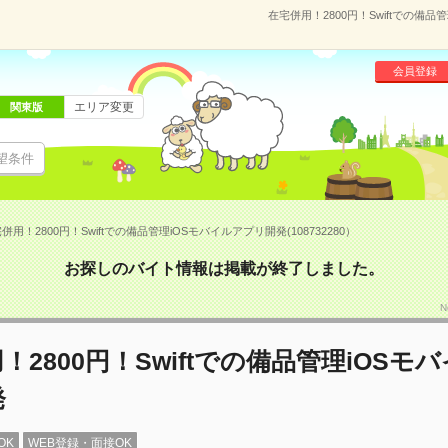
在宅併用！2800円！Swiftでの備品
会員登録
エリア変更
関東版
望条件
併用！2800円！Swiftでの備品管理iOSモバイルアプリ開発(108732280）
お探しのバイト情報は掲載が終了しました。
N
！2800円！Swiftでの備品管理iOSモ
発
OK
WEB登録・面接OK