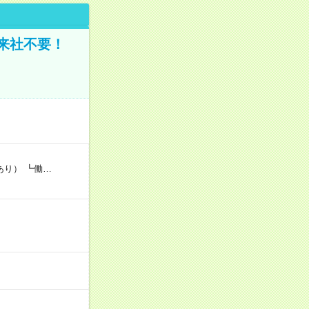
来社不要！
あり） ┗働…