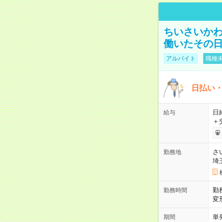
ちいさいか
働いたその日
アルバイト
職種未
日払い・
日給
給与
＋
さ
勤務地
埼
勤
勤務時間
変
単
期間