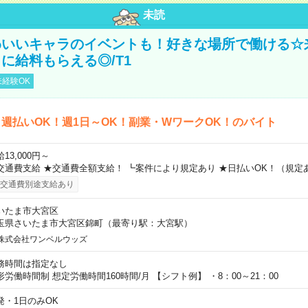
未読
わいいキャラのイベントも！好きな場所で働ける☆
に給料もらえる◎/T1
経験OK
週払いOK！週1日～OK！副業・WワークOK！のバイト
13,000円～
交通費支給 ★交通費全額支給！ ┗案件により規定あり ★日払いOK！（規定
交通費別途支給あり
いたま市大宮区
玉県さいたま市大宮区錦町（最寄り駅：大宮駅）
株式会社ワンベルウッズ
務時間は指定なし
形労働時間制 想定労働時間160時間/月 【シフト例】 ・8：00～21：00
発・1日のみOK