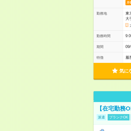
月
東
勤務地
大
9:
勤務時間
0
期間
履
特徴
気に
【在宅勤務O
派遣
ブランクOK