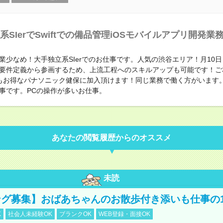
系SIerでSwiftでの備品管理iOSモバイルアプリ開発業
業少なめ！大手独立系SIerでのお仕事です。人気の渋谷エリア！月10
要件定義から参画するため、上流工程へのスキルアップも可能です！ご
もお得なパナソニック健保に加入頂けます！同じ業務で働く方がいます
事です。PCの操作が多いお仕事。
あなたの閲覧履歴からのオススメ
未読
グ募集】おばあちゃんのお散歩付き添いも仕事の
K
社会人未経験OK
ブランクOK
WEB登録・面接OK