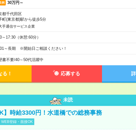
30万円～
収例
京都千代田区
手町(東京都)駅から徒歩5分
大手通信サービス企業
00～17:30（休憩:60分）
9/01～長期 ※開始日ご相談ください！
歴書不要
/
40～50代活躍中
なる！
応募する
詳
未読
K】時給3300円！水道橋での総務事務
WEB登録・面接OK