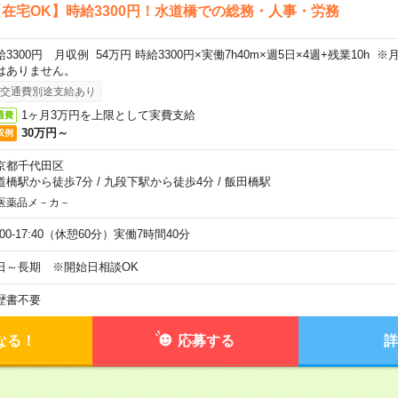
在宅OK】時給3300円！水道橋での総務・人事・労務
給3300円 月収例 54万円 時給3300円×実働7h40m×週5日×4週+残業10h
はありません。
交通費別途支給あり
1ヶ月3万円を上限として実費支給
通費
30万円～
収例
京都千代田区
道橋駅から徒歩7分
/
九段下駅から徒歩4分
/
飯田橋駅
医薬品メ－カ－
:00-17:40（休憩60分）実働7時間40分
日～長期 ※開始日相談OK
歴書不要
なる！
応募する
詳