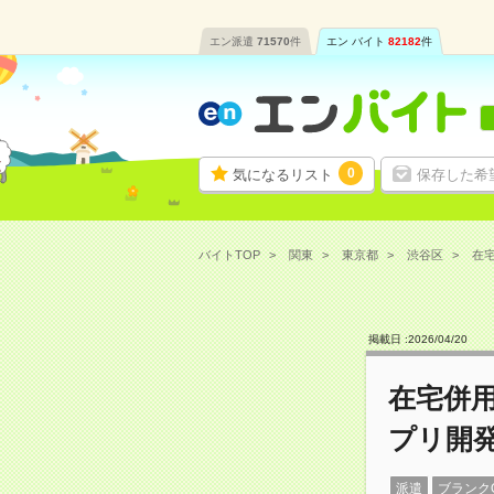
エン派遣
71570
件
エン バイト
82182
件
0
気になるリスト
保存した希
バイトTOP
関東
東京都
渋谷区
在宅
掲載日 :
2026
/
04
/
20
在宅併用
プリ開
派遣
ブランク