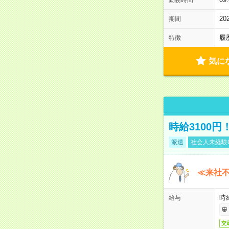
2
期間
履
特徴
気に
時給3100
派遣
社会人未経験
≪来社不
時
給与
交