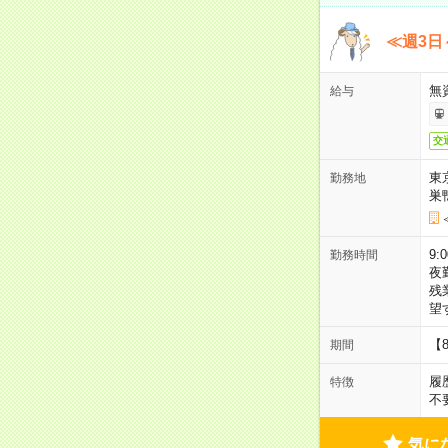
≪週3日
無
給与
交
東
勤務地
巣
9:
勤務時間
夜
残
望
【
期間
履
特徴
不
気に