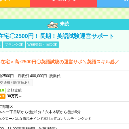
未読
在宅〇2500円！長期！英語試験運営サポート
K
ブランクOK
WEB登録・面接OK
在宅＞高↑2500円〇英語試験の運営サポ＼英語スキル必／
2500円 月収例 400,000円+残業代
交通費別途支給あり
全額支給
通費
30万円～
収例
京都港区
本木一丁目駅から徒歩1分
/
六本木駅から徒歩6分
≪グローバルな環境★インド本社≫ITコンサルティング☆彡
:00～18:00(実働8時間 休憩1時間)