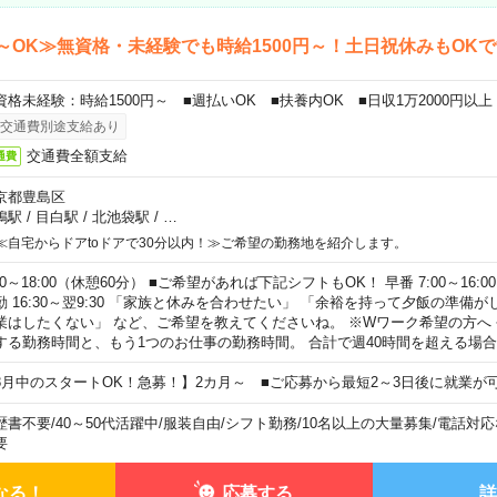
～OK≫無資格・未経験でも時給1500円～！土日祝休みもOK
資格未経験：時給1500円～ ■週払いOK ■扶養内OK ■日収1万2000円以上
交通費別途支給あり
交通費全額支給
通費
京都豊島区
鴨駅
/
目白駅
/
北池袋駅
/
…
≪自宅からドアtoドアで30分以内！≫ご希望の勤務地を紹介します。
00～18:00（休憩60分） ■ご希望があれば下記シフトもOK！ 早番 7:00～16:00 遅
勤 16:30～翌9:30 「家族と休みを合わせたい」 「余裕を持って夕飯の準備
業はしたくない」 など、ご希望を教えてくださいね。 ※Wワーク希望の方へ
する勤務時間と、もう1つのお仕事の勤務時間。 合計で週40時間を超える場
8月中のスタートOK！急募！】2カ月～ ■ご応募から最短2～3日後に就業が
歴書不要
/
40～50代活躍中
/
服装自由
/
シフト勤務
/
10名以上の大量募集
/
電話対応
要
なる！
応募する
詳