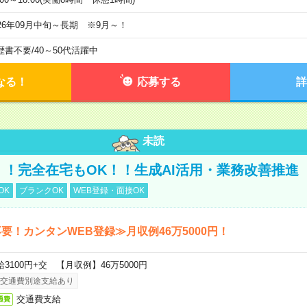
026年09月中旬～長期 ※9月～！
歴書不要
/
40～50代活躍中
なる！
応募する
詳
未読
円！！完全在宅もOK！！生成AI活用・業務改善推進
OK
ブランクOK
WEB登録・面接OK
要！カンタンWEB登録≫月収例46万5000円！
給3100円+交 【月収例】46万5000円
交通費別途支給あり
交通費支給
通費