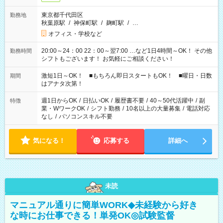
東京都千代田区
勤務地
秋葉原駅
/
神保町駅
/
麹町駅
/
…
オフィス・学校など
20:00～24：00 22：00～翌7:00 …など1日4時間～OK！ その他
勤務時間
シフトもございます！ お気軽にご相談ください！
激短1日～OK！ ■もちろん即日スタートもOK！ ■曜日・日数
期間
はアナタ次第！
週1日からOK
/
日払いOK
/
履歴書不要
/
40～50代活躍中
/
副
特徴
業・WワークOK
/
シフト勤務
/
10名以上の大量募集
/
電話対応
なし
/
パソコンスキル不要
気になる！
応募する
詳細へ
未読
マニュアル通りに簡単WORK◆未経験から好き
な時にお仕事できる！単発OK◎試験監督