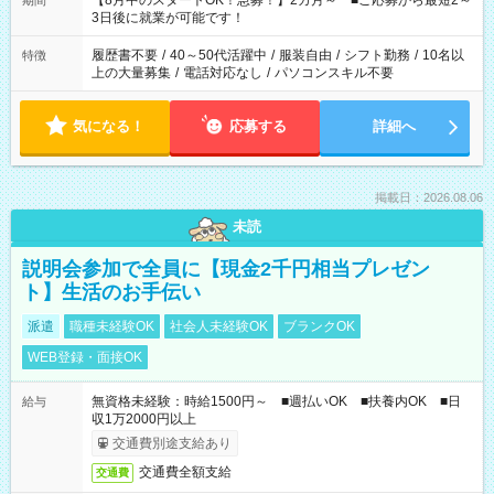
【8月中のスタートOK！急募！】2カ月～ ■ご応募から最短2～
期間
ね。 ※Wワーク希望の方へ 今ご覧のお仕事で希望する勤務時間
3日後に就業が可能です！
と、もう1つのお仕事の勤務時間。 合計で週40時間を超える場
合は応募できません。
履歴書不要
/
40～50代活躍中
/
服装自由
/
シフト勤務
/
10名以
特徴
上の大量募集
/
電話対応なし
/
パソコンスキル不要
気になる！
応募する
詳細へ
掲載日：2026.08.06
未読
説明会参加で全員に【現金2千円相当プレゼン
ト】生活のお手伝い
派遣
職種未経験OK
社会人未経験OK
ブランクOK
WEB登録・面接OK
無資格未経験：時給1500円～ ■週払いOK ■扶養内OK ■日
給与
収1万2000円以上
交通費別途支給あり
交通費全額支給
交通費