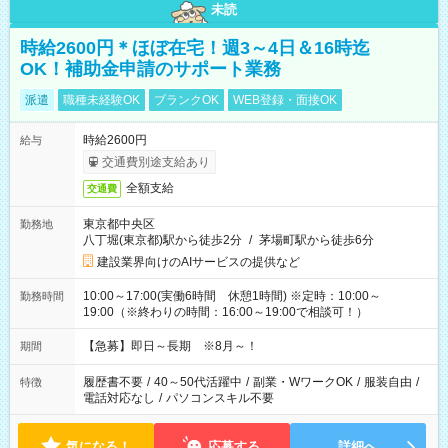
未読
時給2600円＊ほぼ在宅！週3～4日＆16時迄
OK！補助金申請のサポート業務
派遣
職種未経験OK
ブランクOK
WEB登録・面接OK
時給2600円
給与
交通費別途支給あり
全額支給
交通費
東京都中央区
勤務地
八丁堀(東京都)駅から徒歩2分
/
茅場町駅から徒歩6分
建設業界向けのAIサービスの提供など
10:00～17:00(実働6時間 休憩1時間) ※定時：10:00～
勤務時間
19:00（※終わりの時間：16:00～19:00で相談可！）
【急募】即日～長期 ※8月～！
期間
履歴書不要
/
40～50代活躍中
/
副業・WワークOK
/
服装自由
/
特徴
電話対応なし
/
パソコンスキル不要
気になる！
応募する
詳細へ