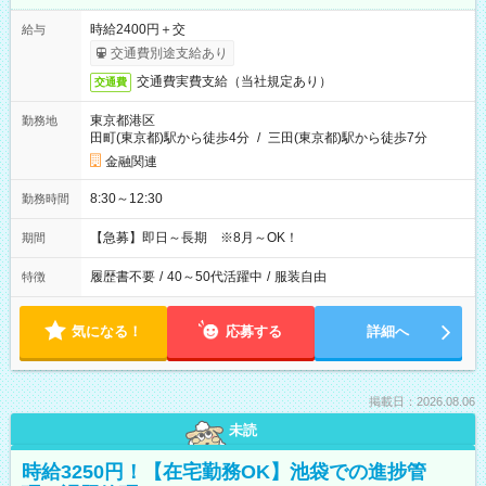
時給2400円＋交
給与
交通費別途支給あり
交通費実費支給（当社規定あり）
交通費
東京都港区
勤務地
田町(東京都)駅から徒歩4分
/
三田(東京都)駅から徒歩7分
金融関連
8:30～12:30
勤務時間
【急募】即日～長期 ※8月～OK！
期間
履歴書不要
/
40～50代活躍中
/
服装自由
特徴
気になる！
応募する
詳細へ
掲載日：2026.08.06
未読
時給3250円！【在宅勤務OK】池袋での進捗管