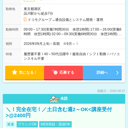
東京都港区
勤務地
品川駅から徒歩7分
ドコモグループ→通信設備とシステム開発・運用
09:00～17:30(実働7時間30分 休憩1時間) 17:00～26:00(実働8
勤務時間
時間 休憩1時間) 02:00～09:30(実働6時間30分 休憩1時間) ※
日勤は就業時間1/夜勤は就業時間2.3を連続で行って頂きます
2026年09月上旬～長期 ※9月～！
期間
履歴書不要
/
40～50代活躍中
/
服装自由
/
シフト勤務
/
パソコ
特徴
ンスキル不要
気になる！
応募する
詳細へ
掲載日：2026.08.07
未読
＼！完全在宅！／土日含む週2～OK<講座受付
>@2400円
派遣
ブランクOK
WEB登録・面接OK