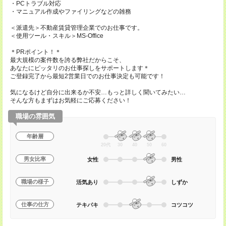
・PCトラブル対応
・マニュアル作成やファイリングなどの雑務
＜派遣先＞不動産賃貸管理企業でのお仕事です。
＜使用ツール・スキル＞MS-Office
＊PRポイント！＊
最大規模の案件数を誇る弊社だからこそ、
あなたにピッタリのお仕事探しをサポートします＊
ご登録完了から最短2営業日でのお仕事決定も可能です！
気になるけど自分に出来るか不安…もっと詳しく聞いてみたい…
そんな方もまずはお気軽にご応募ください！
職場の雰囲気
年齢層
20代
30
40
50
60
男女比率
女性
男性
職場の様子
活気あり
しずか
仕事の仕方
テキパキ
コツコツ