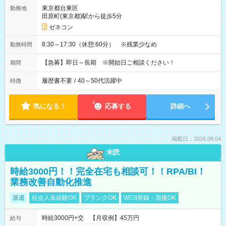
東京都台東区
勤務地
田原町(東京都)駅から徒歩5分
ゼネコン
8:30～17:30（休憩:60分） ※残業少なめ
勤務時間
【急募】即日～長期 ※開始日ご相談ください！
期間
履歴書不要
/
40～50代活躍中
特徴
気になる！
応募する
詳細へ
掲載日：2026.08.04
未読
時給3000円！！完全在宅も相談可！！RPA/BI！
業務改善自動化推進
派遣
社会人未経験OK
ブランクOK
WEB登録・面接OK
時給3000円+交 【月収例】45万円
給与