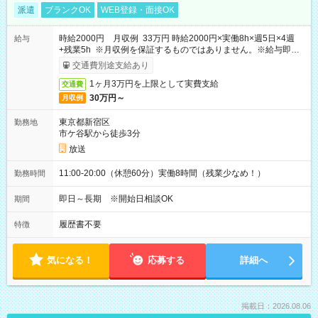
派遣
ブランクOK
WEB登録・面接OK
時給2000円 月収例 33万円 時給2000円×実働8h×週5日×4週
給与
+残業5h ※月収例を保証するものではありません。※給与即受
取りサービス利用可（利用条件有）
交通費別途支給あり
1ヶ月3万円を上限として実費支給
交通費
30万円～
月収例
東京都新宿区
勤務地
市ケ谷駅から徒歩3分
放送
11:00-20:00（休憩60分）実働8時間（残業少なめ！）
勤務時間
即日～長期 ※開始日相談OK
期間
履歴書不要
特徴
気になる！
応募する
詳細へ
掲載日：2026.08.06