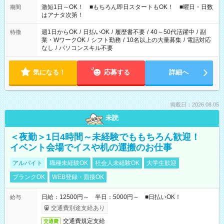
激短1日～OK！ ■もちろん即日スタートもOK！ ■曜日・日数
期間
はアナタ次第！
週1日からOK
/
日払いOK
/
履歴書不要
/
40～50代活躍中
/
副
特徴
業・WワークOK
/
シフト勤務
/
10名以上の大量募集
/
電話対応
なし
/
パソコンスキル不要
気になる！
応募する
詳細へ
掲載日：2026.08.05
未読
＜夜勤＞1日4時間～未経験でももちろん歓迎！
イベント会場でイスや机の運搬のお仕事
アルバイト
職種未経験OK
社会人未経験OK
大学生歓迎
ブランクOK
WEB登録・面接OK
日給：12500円～ 半日：5000円～ ■日払いOK！
給与
交通費別途支給あり
交通費規定支給
交通費