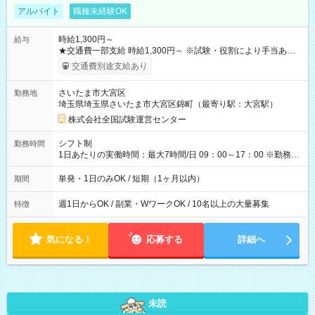
アルバイト
職種未経験OK
時給1,300円～
給与
★交通費一部支給 時給1,300円～ ※試験・役割により手当あり
※勤務回数により昇給あり 【即給（前払い）オプションあ
交通費別途支給あり
り！】 希望される場合、勤務から1週間ほどで給与の一部を受け
取れます。 ※手数料418円がかかります。 【過去試験日の収入
さいたま市大宮区
勤務地
例】 ・河合塾模擬試験 8:30～17:30（休憩1時間） 時給1,300円
埼玉県埼玉県さいたま市大宮区錦町（最寄り駅：大宮駅）
×8時間＝日収10,400円＋交通費 ※当日の役割により時給＋100
円の場合あり ・国家試験 7:00～13:30（休憩なし） 時給1,300
株式会社全国試験運営センター
円（役割手当＋100円）×6時間＝日収8,400円＋交通費 【試用期
間】試用期間なし
シフト制
勤務時間
1日あたりの実働時間：最大7時間/日 09：00～17：00 ※勤務時
間は 試験により異なります。
単発・1日のみOK / 短期（1ヶ月以内）
期間
週1日からOK / 副業・WワークOK / 10名以上の大量募集
特徴
気になる！
応募する
詳細へ
未読