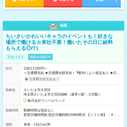
未読
ちいさいかわいいキャラのイベントも！好きな
場所で働ける☆来社不要！働いたその日に給料
もらえる◎/T1
アルバイト
職種未経験OK
日給13,000円～
給与
＋交通費支給 ★交通費全額支給！ ┗案件により規定あり ★日払
いOK！（規定あり） ┗働いたその日に現金GET♪ お仕事後はコ
交通費別途支給あり
ンビニATMから 日払い分を引き落とせます！ 【試用期間】試
用期間なし
さいたま市大宮区
勤務地
埼玉県さいたま市大宮区錦町（最寄り駅：大宮駅）
株式会社ワンベルウッズ
勤務時間は指定なし
勤務時間
変形労働時間制 想定労働時間160時間/月 【シフト例】 ・8：00
～21：00
単発・1日のみOK
期間