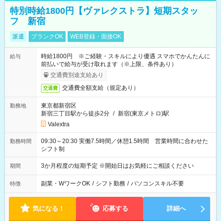
特別時給1800円【ヴァレクストラ】短期スタッ
フ 新宿
派遣
ブランクOK
WEB登録・面接OK
時給1800円 ※ご経験・スキルにより優遇 スマホでかんたんに
給与
前払いで給与が受け取れます（※上限、条件あり）
交通費別途支給あり
交通費全額支給（規定あり）
交通費
東京都新宿区
勤務地
新宿三丁目駅から徒歩2分
/
新宿(東京メトロ)駅
Valextra
09:30～20:30 実働7.5時間／休憩1.5時間 営業時間に合わせた
勤務時間
シフト制
3か月程度の短期予定 ※開始日はお気軽にご相談ください
期間
副業・WワークOK
/
シフト勤務
/
パソコンスキル不要
特徴
気になる！
応募する
詳細へ