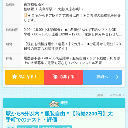
東京都板橋区
勤務地
板橋駅
/
高島平駅
/
大山(東京都)駅
/
…
≪自宅からドアtoドアで30分以内！≫ご希望の勤務地を紹介
します。
9:00～18:00（休憩60分） ■ご希望があれば下記シフトもOK！
勤務時間
早番 7:00～16:00 遅番 10:00～19:00 「家族と休みを合わせた
い」 「余裕を持って夕飯の準備がしたい」 「できれば残業はし
たくない」 など、ご希望を教えてくださいね。 ※Wワーク希望
【現在も積極採用中！急募！】2カ月～ ■ご応募から最短2～3
期間
の方へ 今ご覧のお仕事で希望する勤務時間と、もう1つのお仕事
日後の就業も相談可能です！
の勤務時間。 合計で週40時間を超える場合は応募できません。
履歴書不要
/
40～50代活躍中
/
服装自由
/
シフト勤務
/
10名以
特徴
上の大量募集
/
電話対応なし
/
パソコンスキル不要
気になる！
応募する
詳細へ
掲載日：2026.08.06
未読
駅から5分以内＊服装自由＊【時給2200円】大
手町でのテスト・評価