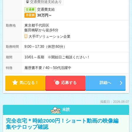
交通費別途支給あり
交通費支給
交通費
30万円～
月収例
東京都千代田区
勤務地
飯田橋駅から徒歩6分
大手ITソリューション企業
9:00～17:30（休憩:60分）
勤務時間
10/01～長期 ※開始日ご相談ください！
期間
履歴書不要
/
40～50代活躍中
特徴
気になる！
応募する
詳細へ
掲載日：2026.08.07
未読
完全在宅＊時給2000円！ショート動画の映像編
集やテロップ確認