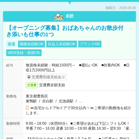
掲載日：2026.08.06
未読
【オープニング募集】おばあちゃんのお散歩付
き添いも仕事の1つ
派遣
職種未経験OK
社会人未経験OK
ブランクOK
WEB登録・面接OK
無資格未経験：時給1500円～ ■週払いOK ■扶養内OK ■日
給与
収1万2000円以上
交通費別途支給あり
交通費全額支給
交通費
東京都豊島区
勤務地
巣鴨駅
/
目白駅
/
北池袋駅
/
…
≪自宅からドアtoドアで30分以内！≫ご希望の勤務地を紹介
します。
9:00～18:00（休憩60分） ■ご希望があれば下記シフトもOK！
勤務時間
早番 7:00～16:00 遅番 10:00～19:00 夜勤 16:30～翌9:30 「家族
と休みを合わせたい」 「余裕を持って夕飯の準備がしたい」
「できれば残業はしたくない」 など、ご希望を教えてください