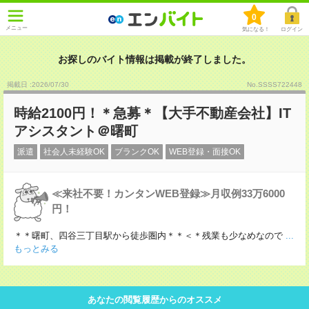
0
メニュー
気になる！
ログイン
お探しのバイト情報は掲載が終了しました。
掲載日 :2026
/
07
/
30
No.SSSS722448
時給2100円！＊急募＊【大手不動産会社】IT
アシスタント＠曙町
派遣
社会人未経験OK
ブランクOK
WEB登録・面接OK
≪来社不要！カンタンWEB登録≫月収例33万6000
円！
＊＊曙町、四谷三丁目駅から徒歩圏内＊＊＜＊残業も少なめなので
...
もっとみる
あなたの閲覧履歴からのオススメ