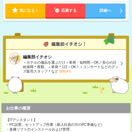
気になる！
応募する
詳細へ
編集部イチオシ
＜ホテルの備品を運ぶだけ＞単発・短時間～OK／安心の日
給保障＊夜勤、＜単発＊1日～OK！＞コンサートなどのグッ
ズ販売スタッフ＊など
(8/6UP!)
お仕事の概要
【ITアシスタント】
・PC設置、セットアップ作業（新入社員の方のPC準備など）
・各種ソフトのインストールおよび管理