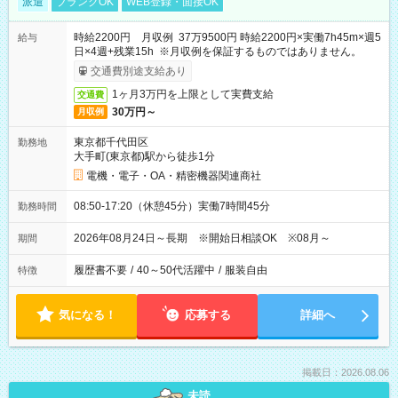
派遣
ブランクOK
WEB登録・面接OK
時給2200円 月収例 37万9500円 時給2200円×実働7h45m×週5
給与
日×4週+残業15h ※月収例を保証するものではありません。
交通費別途支給あり
1ヶ月3万円を上限として実費支給
交通費
30万円～
月収例
東京都千代田区
勤務地
大手町(東京都)駅から徒歩1分
電機・電子・OA・精密機器関連商社
08:50-17:20（休憩45分）実働7時間45分
勤務時間
2026年08月24日～長期 ※開始日相談OK ※08月～
期間
履歴書不要
/
40～50代活躍中
/
服装自由
特徴
気になる！
応募する
詳細へ
掲載日：2026.08.06
未読