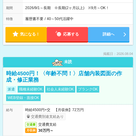
2026/9/1～長期 ※長期(2ヶ月以上) ※9月～OK！
期間
履歴書不要
/
40～50代活躍中
特徴
気になる！
応募する
詳細へ
掲載日：2026.08.04
未読
時給4500円！〈年齢不問！〉店舗内装図面の作
成・修正業務
派遣
職種未経験OK
社会人未経験OK
ブランクOK
WEB登録・面接OK
時給4500円+交 【月収例】72万円
給与
交通費別途支給あり
交通費支給
交通費
30万円～
月収例