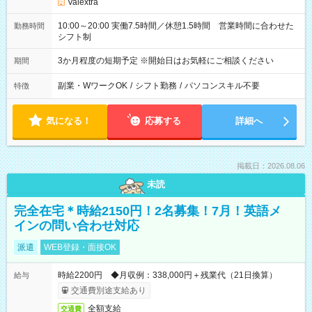
Valextra
10:00～20:00 実働7.5時間／休憩1.5時間 営業時間に合わせた
勤務時間
シフト制
3か月程度の短期予定 ※開始日はお気軽にご相談ください
期間
副業・WワークOK
/
シフト勤務
/
パソコンスキル不要
特徴
気になる！
応募する
詳細へ
掲載日：2026.08.06
未読
完全在宅＊時給2150円！2名募集！7月！英語メ
インの問い合わせ対応
派遣
WEB登録・面接OK
時給2200円 ◆月収例：338,000円＋残業代（21日換算）
給与
交通費別途支給あり
全額支給
交通費