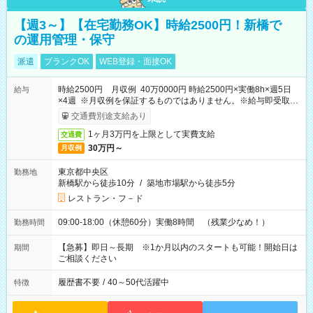
【週3～】【在宅勤務OK】時給2500円！新橋で
の運用管理・保守
派遣
ブランクOK
WEB登録・面接OK
時給2500円 月収例 40万0000円 時給2500円×実働8h×週5日
給与
×4週 ※月収例を保証するものではありません。※給与即受取り
サービス利用可（利用条件有）
交通費別途支給あり
1ヶ月3万円を上限として実費支給
交通費
30万円～
月収例
東京都中央区
勤務地
新橋駅から徒歩10分
/
築地市場駅から徒歩5分
レストラン・フ－ド
09:00-18:00（休憩60分）実働8時間 （残業少なめ！）
勤務時間
【急募】即日～長期 ※1か月以内のスタートも可能！開始日は
期間
ご相談ください
履歴書不要
/
40～50代活躍中
特徴