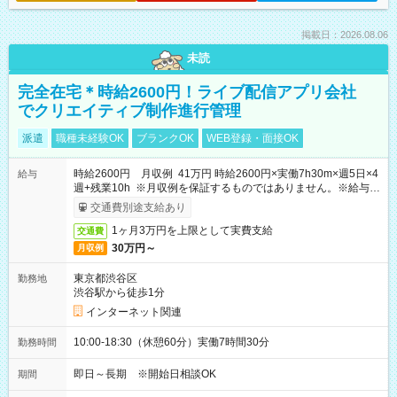
掲載日：2026.08.06
未読
完全在宅＊時給2600円！ライブ配信アプリ会社
でクリエイティブ制作進行管理
派遣
職種未経験OK
ブランクOK
WEB登録・面接OK
時給2600円 月収例 41万円 時給2600円×実働7h30m×週5日×4
給与
週+残業10h ※月収例を保証するものではありません。※給与即
受取りサービス利用可（利用条件有）
交通費別途支給あり
1ヶ月3万円を上限として実費支給
交通費
30万円～
月収例
東京都渋谷区
勤務地
渋谷駅から徒歩1分
インターネット関連
10:00-18:30（休憩60分）実働7時間30分
勤務時間
即日～長期 ※開始日相談OK
期間