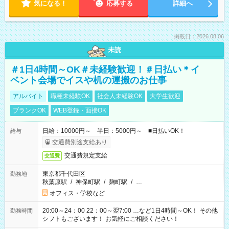
気になる！
応募する
詳細へ
掲載日：2026.08.06
未読
＃1日4時間～OK＃未経験歓迎！＃日払い＊イ
ベント会場でイスや机の運搬のお仕事
アルバイト
職種未経験OK
社会人未経験OK
大学生歓迎
ブランクOK
WEB登録・面接OK
日給：10000円～ 半日：5000円～ ■日払いOK！
給与
交通費別途支給あり
交通費規定支給
交通費
東京都千代田区
勤務地
秋葉原駅
/
神保町駅
/
麹町駅
/
…
オフィス・学校など
20:00～24：00 22：00～翌7:00 …など1日4時間～OK！ その他
勤務時間
シフトもございます！ お気軽にご相談ください！