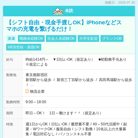
掲載日：2026.07.30
未読
【シフト自由・現金手渡しOK】iPhoneなどス
マホの充電を繋げるだけ！
派遣
職種未経験OK
社会人未経験OK
大学生歓迎
ブランクOK
WEB登録・面接OK
時給1414円～ ▼日払いOK（規定あり） ■初勤務手当あり
給与
※規定による
東京都新宿区
勤務地
新宿駅から徒歩
/
新宿三丁目駅から徒歩
/
高田馬場駅から徒歩
/
…
物流企業
9:00～18:00
勤務時間
即日～OK！ 1日～働けます＾＾（規定あり）
期間
週1日からOK
/
日払いOK
/
履歴書不要
/
40～50代活躍中
/
副
特徴
業・WワークOK
/
服装自由
/
シフト勤務
/
10名以上の大量募
集
/
電話対応なし
/
パソコンスキル不要