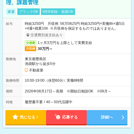
理、課題管理
派遣
ブランクOK
WEB登録・面接OK
時給3250円 月収例 56万0625円 時給3250円×実働8h×週5日
給与
×4週+残業10h ※月収例を保証するものではありません。
交通費別途支給あり
1ヶ月3万円を上限として実費支給
交通費
30万円～
月収例
東京都豊島区
勤務地
池袋駅から徒歩5分
不動産業
10:00-19:00（休憩60分）実働8時間
勤務時間
2026年08月17日～長期 ※開始日相談OK ※08月～
期間
履歴書不要
/
40～50代活躍中
特徴
気になる！
応募する
詳細へ