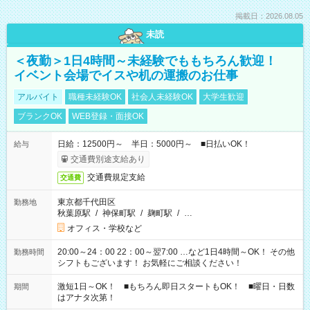
掲載日：2026.08.05
未読
＜夜勤＞1日4時間～未経験でももちろん歓迎！
イベント会場でイスや机の運搬のお仕事
アルバイト
職種未経験OK
社会人未経験OK
大学生歓迎
ブランクOK
WEB登録・面接OK
日給：12500円～ 半日：5000円～ ■日払いOK！
給与
交通費別途支給あり
交通費規定支給
交通費
東京都千代田区
勤務地
秋葉原駅
/
神保町駅
/
麹町駅
/
…
オフィス・学校など
20:00～24：00 22：00～翌7:00 …など1日4時間～OK！ その他
勤務時間
シフトもございます！ お気軽にご相談ください！
激短1日～OK！ ■もちろん即日スタートもOK！ ■曜日・日数
期間
はアナタ次第！