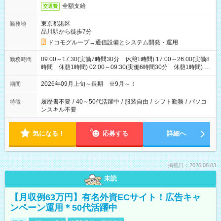
全額支給
交通費
東京都港区
勤務地
品川駅から徒歩7分
ドコモグループ→通信設備とシステム開発・運用
09:00～17:30(実働7時間30分 休憩1時間) 17:00～26:00(実働8
勤務時間
時間 休憩1時間) 02:00～09:30(実働6時間30分 休憩1時間) ※
日勤は就業時間1/夜勤は就業時間2.3を連続で行って頂きます
2026年09月上旬～長期 ※9月～！
期間
履歴書不要
/
40～50代活躍中
/
服装自由
/
シフト勤務
/
パソコ
特徴
ンスキル不要
気になる！
応募する
詳細へ
掲載日：2026.08.03
未読
【月収例63万円】有名外資ECサイト！広告キャ
ンペーン運用＊50代活躍中