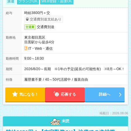
派遣
ブランクOK
WEB登録・面接OK
時給3800円＋交
給与
交通費別途支給あり
交通費別途
交通費
東京都目黒区
勤務地
目黒駅から徒歩4分
IT・Web・通信
9:00～18:00
勤務時間
2026/8/20～長期 ※1年の予定(延長の可能性有) ※8月～OK！
期間
履歴書不要
/
40～50代活躍中
/
服装自由
特徴
気になる！
応募する
詳細へ
掲載日：2026.08.06
未読