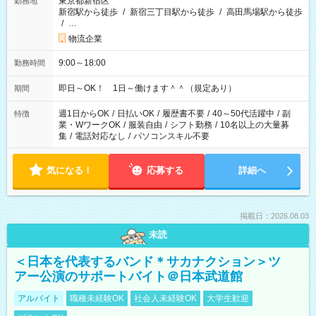
東京都新宿区
勤務地
新宿駅から徒歩
/
新宿三丁目駅から徒歩
/
高田馬場駅から徒歩
/
…
物流企業
9:00～18:00
勤務時間
即日～OK！ 1日～働けます＾＾（規定あり）
期間
週1日からOK
/
日払いOK
/
履歴書不要
/
40～50代活躍中
/
副
特徴
業・WワークOK
/
服装自由
/
シフト勤務
/
10名以上の大量募
集
/
電話対応なし
/
パソコンスキル不要
気になる！
応募する
詳細へ
掲載日：2026.08.03
未読
＜日本を代表するバンド＊サカナクション＞ツ
アー公演のサポートバイト＠日本武道館
アルバイト
職種未経験OK
社会人未経験OK
大学生歓迎