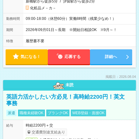
新橋駅から徒歩5分
/
汐留駅から徒歩2分
化粧品メ－カ－
09:00-18:00（休憩60分）実働8時間（残業少なめ！）
勤務時間
2026年09月01日～長期 ※開始日相談OK ※9月～！
期間
履歴書不要
特徴
気になる！
応募する
詳細へ
掲載日：2026.08.04
未読
英語力活かしたい方必見！高時給2200円！英文
事務
派遣
職種未経験OK
ブランクOK
WEB登録・面接OK
時給2200円＋交
給与
交通費別途支給あり