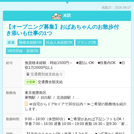
掲載日：2026.08.07
未読
【オープニング募集】おばあちゃんのお散歩付
き添いも仕事の1つ
派遣
職種未経験OK
社会人未経験OK
ブランクOK
WEB登録・面接OK
無資格未経験：時給1500円～ ■週払いOK ■扶養内OK ■日
給与
収1万2000円以上
交通費別途支給あり
交通費全額支給
交通費
東京都豊島区
勤務地
巣鴨駅
/
目白駅
/
北池袋駅
/
…
≪自宅からドアtoドアで30分以内！≫ご希望の勤務地を紹介
します。
9:00～18:00（休憩60分） ■ご希望があれば下記シフトもOK！
勤務時間
早番 7:00～16:00 遅番 10:00～19:00 夜勤 16:30～翌9:30 「家族
と休みを合わせたい」 「余裕を持って夕飯の準備がしたい」
「できれば残業はしたくない」 など、ご希望を教えてください