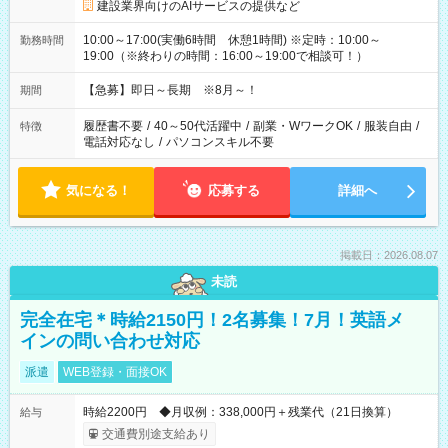
建設業界向けのAIサービスの提供など
10:00～17:00(実働6時間 休憩1時間) ※定時：10:00～
勤務時間
19:00（※終わりの時間：16:00～19:00で相談可！）
【急募】即日～長期 ※8月～！
期間
履歴書不要
/
40～50代活躍中
/
副業・WワークOK
/
服装自由
/
特徴
電話対応なし
/
パソコンスキル不要
気になる！
応募する
詳細へ
掲載日：2026.08.07
未読
完全在宅＊時給2150円！2名募集！7月！英語メ
インの問い合わせ対応
派遣
WEB登録・面接OK
時給2200円 ◆月収例：338,000円＋残業代（21日換算）
給与
交通費別途支給あり