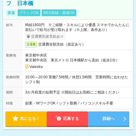
フ 日本橋
派遣
ブランクOK
WEB登録・面接OK
時給1800円 ※ご経験・スキルにより優遇 スマホでかんたんに
給与
前払いで給与が受け取れます（※上限、条件あり）
交通費別途支給あり
交通費全額支給（規定あり）
交通費
東京都中央区
勤務地
東京都中央区 東京メトロ 日本橋駅から直結（徒歩1分）
Valextra
10:00～20:00 実働7.5時間／休憩1.5時間 営業時間に合わせた
勤務時間
シフト制
3か月程度の短期予定 ※開始日はお気軽にご相談ください
期間
副業・WワークOK
/
シフト勤務
/
パソコンスキル不要
特徴
気になる！
応募する
詳細へ