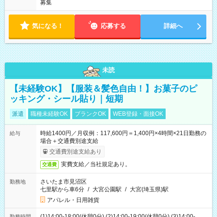
募集
気になる！
応募する
詳細へ
未読
【未経験OK】【服装＆髪色自由！】お菓子のピ
ッキング・シール貼り｜短期
派遣
職種未経験OK
ブランクOK
WEB登録・面接OK
時給1400円／月収例：117,600円＝1,400円×4時間×21日勤務の
給与
場合＋交通費別途支給
交通費別途支給あり
実費支給／当社規定あり。
交通費
さいたま市見沼区
勤務地
七里駅から車6分
/
大宮公園駅
/
大宮(埼玉県)駅
アパレル・日用雑貨
(1)14:00-18:00(休憩0分) (2)14:00-19:00(休憩0分) (3)14:00-
勤務時間