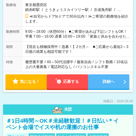
東京都墨田区
勤務地
錦糸町駅
/
とうきょうスカイツリー駅
/
京成曳舟駅
/
…
≪自宅からドアtoドアで30分以内！≫ご希望の勤務地を紹介
します。
9:00～18:00（休憩60分） ■ご希望があれば下記シフトもOK！
勤務時間
早番 7:00～16:00 遅番 10:00～19:00 「家族と休みを合わせた
い」 「余裕を持って夕飯の準備がしたい」 「できれば残業はし
たくない」 など、ご希望を教えてくださいね。 ※Wワーク希望
【現在も積極採用中！急募！】2カ月～ ■ご応募から最短2～3
期間
の方へ 今ご覧のお仕事で希望する勤務時間と、もう1つのお仕事
日後の就業も相談可能です！
の勤務時間。 合計で週40時間を超える場合は応募できません。
履歴書不要
/
40～50代活躍中
/
服装自由
/
シフト勤務
/
10名以
特徴
上の大量募集
/
電話対応なし
/
パソコンスキル不要
気になる！
応募する
詳細へ
掲載日：2026.08.06
未読
＃1日4時間～OK＃未経験歓迎！＃日払い＊イ
ベント会場でイスや机の運搬のお仕事