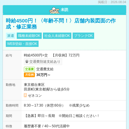
掲載日：2026.08.04
未読
時給4500円！〈年齢不問！〉店舗内装図面の作
成・修正業務
派遣
職種未経験OK
社会人未経験OK
ブランクOK
WEB登録・面接OK
時給4500円+交 【月収例】72万円
給与
交通費別途支給あり
交通費支給
交通費
30万円～
月収例
東京都台東区
勤務地
田原町(東京都)駅から徒歩5分
ゼネコン
8:30～17:30（休憩:60分） ※残業少なめ
勤務時間
【急募】即日～長期 ※開始日ご相談ください！
期間
履歴書不要
/
40～50代活躍中
特徴