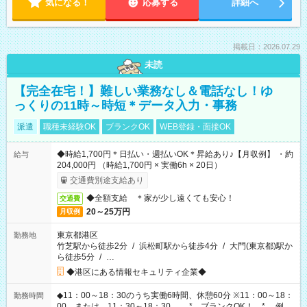
気になる！
応募する
詳細へ
掲載日：2026.07.29
未読
【完全在宅！】難しい業務なし＆電話なし！ゆ
っくりの11時～時短＊データ入力・事務
派遣
職種未経験OK
ブランクOK
WEB登録・面接OK
◆時給1,700円＊日払い・週払いOK＊昇給あり♪【月収例】 ・約
給与
204,000円 （時給1,700円 × 実働6h × 20日）
交通費別途支給あり
◆全額支給 ＊家が少し遠くても安心！
交通費
20～25万円
月収例
東京都港区
勤務地
竹芝駅から徒歩2分
/
浜松町駅から徒歩4分
/
大門(東京都)駅か
ら徒歩5分
/
…
◆港区にある情報セキュリティ企業◆
◆11：00～18：30のうち実働6時間、休憩60分 ※11：00～18：
勤務時間
00 または 11：30～18：30 。*。ブランクOK！。*。 例え