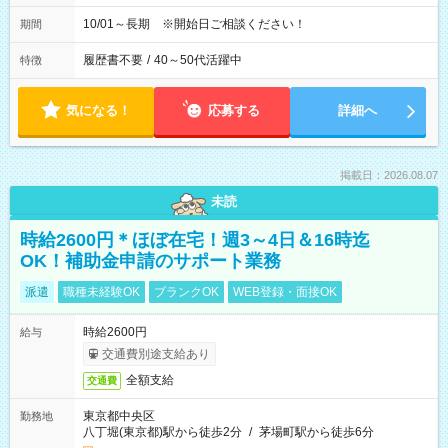
10/01～長期 ※開始日ご相談ください！
期間
履歴書不要
/
40～50代活躍中
特徴
気になる！
応募する
詳細へ
掲載日：2026.08.07
未読
時給2600円＊ほぼ在宅！週3～4日＆16時迄
OK！補助金申請のサポート業務
派遣
職種未経験OK
ブランクOK
WEB登録・面接OK
時給2600円
給与
交通費別途支給あり
全額支給
交通費
東京都中央区
勤務地
八丁堀(東京都)駅から徒歩2分
/
茅場町駅から徒歩6分