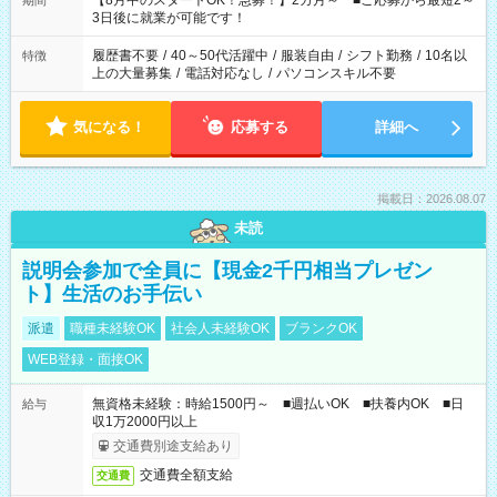
【8月中のスタートOK！急募！】2カ月～ ■ご応募から最短2～
期間
ね。 ※Wワーク希望の方へ 今ご覧のお仕事で希望する勤務時間
3日後に就業が可能です！
と、もう1つのお仕事の勤務時間。 合計で週40時間を超える場
合は応募できません。
履歴書不要
/
40～50代活躍中
/
服装自由
/
シフト勤務
/
10名以
特徴
上の大量募集
/
電話対応なし
/
パソコンスキル不要
気になる！
応募する
詳細へ
掲載日：2026.08.07
未読
説明会参加で全員に【現金2千円相当プレゼン
ト】生活のお手伝い
派遣
職種未経験OK
社会人未経験OK
ブランクOK
WEB登録・面接OK
無資格未経験：時給1500円～ ■週払いOK ■扶養内OK ■日
給与
収1万2000円以上
交通費別途支給あり
交通費全額支給
交通費