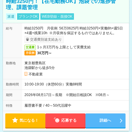
時給3250円！【在宅勤務OK】池袋での進捗管
理、課題管理
派遣
ブランクOK
WEB登録・面接OK
時給3250円 月収例 56万0625円 時給3250円×実働8h×週5日
給与
×4週+残業10h ※月収例を保証するものではありません。
交通費別途支給あり
1ヶ月3万円を上限として実費支給
交通費
30万円～
月収例
東京都豊島区
勤務地
池袋駅から徒歩5分
不動産業
10:00-19:00（休憩60分）実働8時間
勤務時間
2026年08月17日～長期 ※開始日相談OK ※08月～
期間
履歴書不要
/
40～50代活躍中
特徴
気になる！
応募する
詳細へ