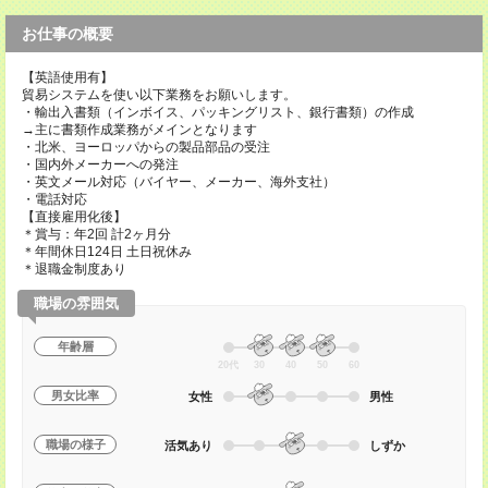
お仕事の概要
【英語使用有】
貿易システムを使い以下業務をお願いします。
・輸出入書類（インボイス、パッキングリスト、銀行書類）の作成
→主に書類作成業務がメインとなります
・北米、ヨーロッパからの製品部品の受注
・国内外メーカーへの発注
・英文メール対応（バイヤー、メーカー、海外支社）
・電話対応
【直接雇用化後】
＊賞与：年2回 計2ヶ月分
＊年間休日124日 土日祝休み
＊退職金制度あり
職場の雰囲気
年齢層
20代
30
40
50
60
男女比率
女性
男性
職場の様子
活気あり
しずか