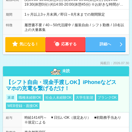
19:30(休憩0分) (4)14:00-20:00(休憩45分) ※お好きな時間が選べ
ます
1ヶ月以上3ヶ月未満／即日～8月末までの期間限定
期間
履歴書不要
/
40～50代活躍中
/
服装自由
/
シフト勤務
/
10名以
特徴
上の大量募集
気になる！
応募する
詳細へ
掲載日：2026.07.30
未読
【シフト自由・現金手渡しOK】iPhoneなどス
マホの充電を繋げるだけ！
派遣
職種未経験OK
社会人未経験OK
大学生歓迎
ブランクOK
WEB登録・面接OK
時給1414円～ ▼日払いOK（規定あり） ■初勤務手当あり
給与
※規定による