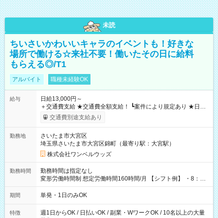
未読
ちいさいかわいいキャラのイベントも！好きな
場所で働ける☆来社不要！働いたその日に給料
もらえる◎/T1
アルバイト
職種未経験OK
日給13,000円～
給与
＋交通費支給 ★交通費全額支給！ ┗案件により規定あり ★日払
いOK！（規定あり） ┗働いたその日に現金GET♪ お仕事後はコ
交通費別途支給あり
ンビニATMから 日払い分を引き落とせます！ 【試用期間】試
用期間なし
さいたま市大宮区
勤務地
埼玉県さいたま市大宮区錦町（最寄り駅：大宮駅）
株式会社ワンベルウッズ
勤務時間は指定なし
勤務時間
変形労働時間制 想定労働時間160時間/月 【シフト例】 ・8：00
～21：00
単発・1日のみOK
期間
週1日からOK / 日払いOK / 副業・WワークOK / 10名以上の大量
特徴