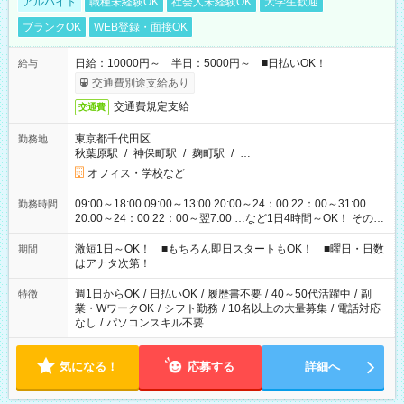
アルバイト
職種未経験OK
社会人未経験OK
大学生歓迎
ブランクOK
WEB登録・面接OK
日給：10000円～ 半日：5000円～ ■日払いOK！
給与
交通費別途支給あり
交通費規定支給
交通費
東京都千代田区
勤務地
秋葉原駅
/
神保町駅
/
麹町駅
/
…
オフィス・学校など
09:00～18:00 09:00～13:00 20:00～24：00 22：00～31:00
勤務時間
20:00～24：00 22：00～翌7:00 …など1日4時間～OK！ その他
シフトもございます！ お気軽にご相談ください！
激短1日～OK！ ■もちろん即日スタートもOK！ ■曜日・日数
期間
はアナタ次第！
週1日からOK
/
日払いOK
/
履歴書不要
/
40～50代活躍中
/
副
特徴
業・WワークOK
/
シフト勤務
/
10名以上の大量募集
/
電話対応
なし
/
パソコンスキル不要
気になる！
応募する
詳細へ