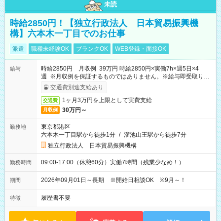
未読
時給2850円！【独立行政法人 日本貿易振興機
構】六本木一丁目でのお仕事
派遣
職種未経験OK
ブランクOK
WEB登録・面接OK
時給2850円 月収例 39万円 時給2850円×実働7h×週5日×4
給与
週 ※月収例を保証するものではありません。※給与即受取りサ
ービス利用可（利用条件有）
交通費別途支給あり
1ヶ月3万円を上限として実費支給
交通費
30万円～
月収例
東京都港区
勤務地
六本木一丁目駅から徒歩1分
/
溜池山王駅から徒歩7分
独立行政法人 日本貿易振興機構
09:00-17:00（休憩60分）実働7時間（残業少なめ！）
勤務時間
2026年09月01日～長期 ※開始日相談OK ※9月～！
期間
履歴書不要
特徴