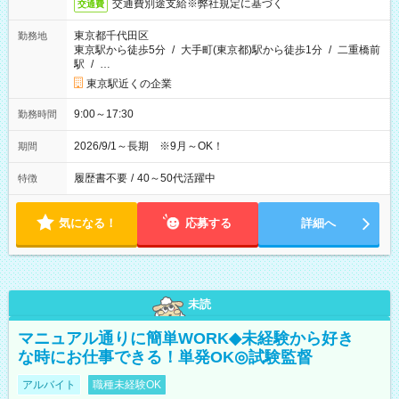
交通費別途支給※弊社規定に基づく
交通費
東京都千代田区
勤務地
東京駅から徒歩5分
/
大手町(東京都)駅から徒歩1分
/
二重橋前
駅
/
…
東京駅近くの企業
9:00～17:30
勤務時間
2026/9/1～長期 ※9月～OK！
期間
履歴書不要
/
40～50代活躍中
特徴
気になる！
応募する
詳細へ
未読
マニュアル通りに簡単WORK◆未経験から好き
な時にお仕事できる！単発OK◎試験監督
アルバイト
職種未経験OK