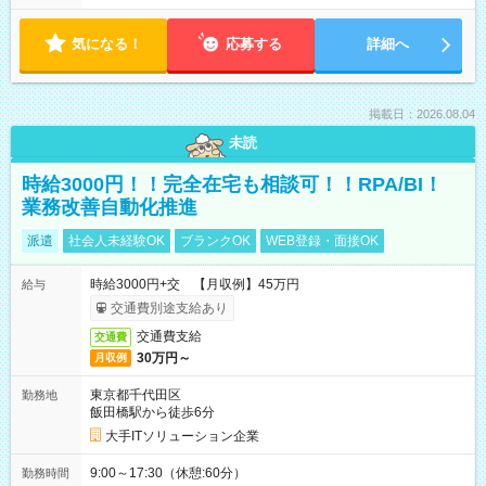
気になる！
応募する
詳細へ
掲載日：2026.08.04
未読
時給3000円！！完全在宅も相談可！！RPA/BI！
業務改善自動化推進
派遣
社会人未経験OK
ブランクOK
WEB登録・面接OK
時給3000円+交 【月収例】45万円
給与
交通費別途支給あり
交通費支給
交通費
30万円～
月収例
東京都千代田区
勤務地
飯田橋駅から徒歩6分
大手ITソリューション企業
9:00～17:30（休憩:60分）
勤務時間