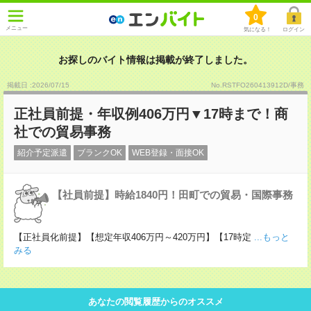
0
メニュー
気になる！
ログイン
お探しのバイト情報は掲載が終了しました。
掲載日 :2026
/
07
/
15
No.RSTFO260413912D/事務
正社員前提・年収例406万円▼17時まで！商
社での貿易事務
紹介予定派遣
ブランクOK
WEB登録・面接OK
【社員前提】時給1840円！田町での貿易・国際事務
【正社員化前提】【想定年収406万円～420万円】【17時定
...もっと
みる
あなたの閲覧履歴からのオススメ