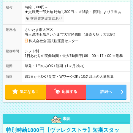
時給1,300円～
給与
★交通費一部支給 時給1,300円～ ※試験・役割により手当あり
※勤務回数により昇給あり 【即給（前払い）オプションあ
交通費別途支給あり
り！】 希望される場合、勤務から1週間ほどで給与の一部を受け
取れます。 ※手数料418円がかかります。 【過去試験日の収入
さいたま市大宮区
勤務地
例】 ・河合塾模擬試験 8:30～17:30（休憩1時間） 時給1,300円
埼玉県埼玉県さいたま市大宮区錦町（最寄り駅：大宮駅）
×8時間＝日収10,400円＋交通費 ※当日の役割により時給＋100
円の場合あり ・国家試験 7:00～13:30（休憩なし） 時給1,300
株式会社全国試験運営センター
円（役割手当＋100円）×6時間＝日収8,400円＋交通費 【試用期
間】試用期間なし
シフト制
勤務時間
1日あたりの実働時間：最大7時間/日 09：00～17：00 ※勤務時
間は 試験により異なります。
単発・1日のみOK / 短期（1ヶ月以内）
期間
週1日からOK / 副業・WワークOK / 10名以上の大量募集
特徴
気になる！
応募する
詳細へ
未読
特別時給1800円【ヴァレクストラ】短期スタッ