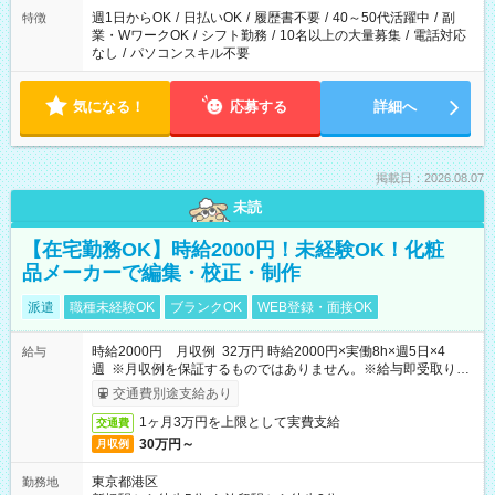
週1日からOK
/
日払いOK
/
履歴書不要
/
40～50代活躍中
/
副
特徴
業・WワークOK
/
シフト勤務
/
10名以上の大量募集
/
電話対応
なし
/
パソコンスキル不要
気になる！
応募する
詳細へ
掲載日：2026.08.07
未読
【在宅勤務OK】時給2000円！未経験OK！化粧
品メーカーで編集・校正・制作
派遣
職種未経験OK
ブランクOK
WEB登録・面接OK
時給2000円 月収例 32万円 時給2000円×実働8h×週5日×4
給与
週 ※月収例を保証するものではありません。※給与即受取りサ
ービス利用可（利用条件有）
交通費別途支給あり
1ヶ月3万円を上限として実費支給
交通費
30万円～
月収例
東京都港区
勤務地