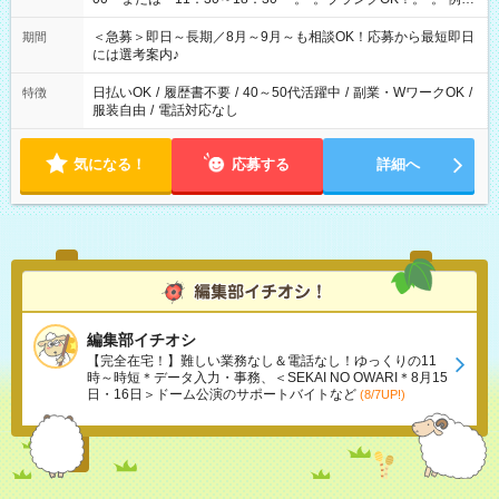
ば前職が、 在宅/財団法人/事務/コールセンター/受付/販売/カフェ
スタッフ スイーツ販売/ホテルフロント/化粧品販売/など 様々な
＜急募＞即日～長期／8月～9月～も相談OK！応募から最短即日
期間
業界から入社して活躍されています♪
には選考案内♪
日払いOK
/
履歴書不要
/
40～50代活躍中
/
副業・WワークOK
/
特徴
服装自由
/
電話対応なし
気になる！
応募する
詳細へ
編集部イチオシ
【完全在宅！】難しい業務なし＆電話なし！ゆっくりの11
時～時短＊データ入力・事務、＜SEKAI NO OWARI＊8月15
日・16日＞ドーム公演のサポートバイトなど
(8/7UP!)