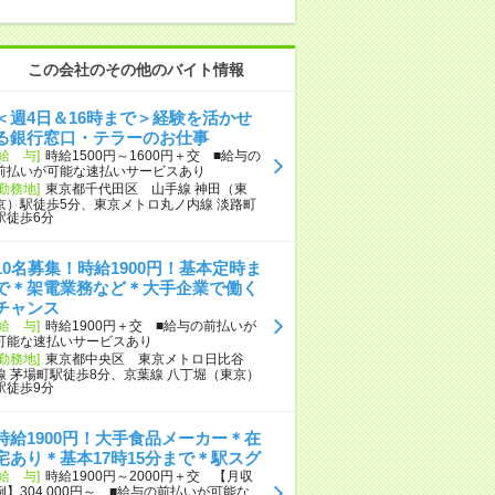
この会社のその他のバイト情報
＜週4日＆16時まで＞経験を活かせ
る銀行窓口・テラーのお仕事
[給 与]
時給1500円～1600円＋交 ■給与の
前払いが可能な速払いサービスあり
[勤務地]
東京都千代田区 山手線 神田（東
京）駅徒歩5分、東京メトロ丸ノ内線 淡路町
駅徒歩6分
10名募集！時給1900円！基本定時ま
で＊架電業務など＊大手企業で働く
チャンス
[給 与]
時給1900円＋交 ■給与の前払いが
可能な速払いサービスあり
[勤務地]
東京都中央区 東京メトロ日比谷
線 茅場町駅徒歩8分、京葉線 八丁堀（東京）
駅徒歩9分
時給1900円！大手食品メーカー＊在
宅あり＊基本17時15分まで＊駅スグ
[給 与]
時給1900円～2000円＋交 【月収
例】304,000円～ ■給与の前払いが可能な