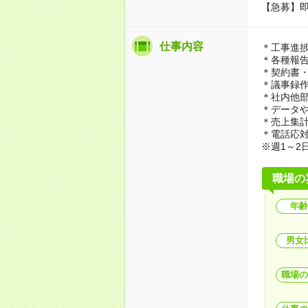
【急募】
仕事内容
＊工事進
＊各種報
＊契約書
＊議事録
＊社内他
＊データ
＊売上集
＊電話応
※週1～2
職場の
年齢
男女
職場の