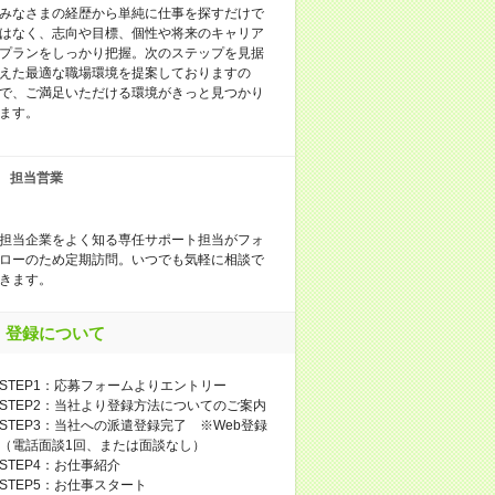
みなさまの経歴から単純に仕事を探すだけで
はなく、志向や目標、個性や将来のキャリア
プランをしっかり把握。次のステップを見据
えた最適な職場環境を提案しておりますの
で、ご満足いただける環境がきっと見つかり
ます。
担当営業
担当企業をよく知る専任サポート担当がフォ
ローのため定期訪問。いつでも気軽に相談で
きます。
登録について
STEP1：応募フォームよりエントリー
STEP2：当社より登録方法についてのご案内
STEP3：当社への派遣登録完了 ※Web登録
（電話面談1回、または面談なし）
STEP4：お仕事紹介
STEP5：お仕事スタート