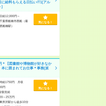
日に給料もらえる日払い/T1[アル
]
日給12,000円～
千葉県船橋市西船（最
気になる！
西船橋駅）
50円＊【図書館や博物館が好きなか
】本に囲まれてお仕事＊事務[派
時給1750円 月収
000円
気になる！
全額支給
20～25万円
東所沢駅から徒歩10分