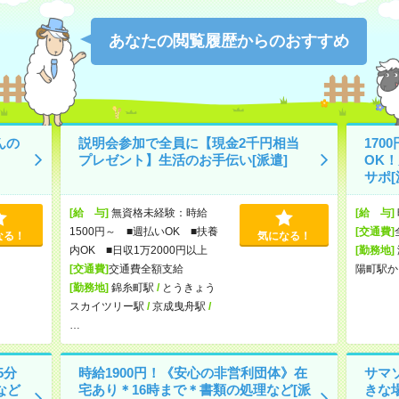
あなたの閲覧履歴からのおすすめ
んの
説明会参加で全員に【現金2千円相当
170
プレゼント】生活のお手伝い[派遣]
OK
サポ[
[給 与]
無資格未経験：時給
[給 与]
1500円～ ■週払いOK ■扶養
[交通費]
なる！
気になる！
内OK ■日収1万2000円以上
[勤務地]
[交通費]
交通費全額支給
陽町駅か
[勤務地]
錦糸町駅
/
とうきょう
スカイツリー駅
/
京成曳舟駅
/
…
5分
時給1900円！《安心の非営利団体》在
サマ
など
宅あり＊16時まで＊書類の処理など[派
きな