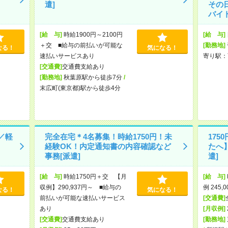
遣]
その
バイト
[給 与]
時給1900円～2100円
[給 与]
＋交 ■給与の前払いが可能な
[勤務地]
なる！
気になる！
速払いサービスあり
寄り駅：
[交通費]
交通費支給あり
[勤務地]
秋葉原駅から徒歩7分
/
末広町(東京都)駅から徒歩4分
／軽
完全在宅＊4名募集！時給1750円！未
17
経験OK！内定通知書の内容確認など
たへ
事務[派遣]
遣]
[給 与]
時給1750円＋交 【月
[給 与]
収例】290,937円～ ■給与の
例 245,
なる！
気になる！
前払いが可能な速払いサービス
[交通費]
あり
[月収例]
[交通費]
交通費支給あり
[勤務地]