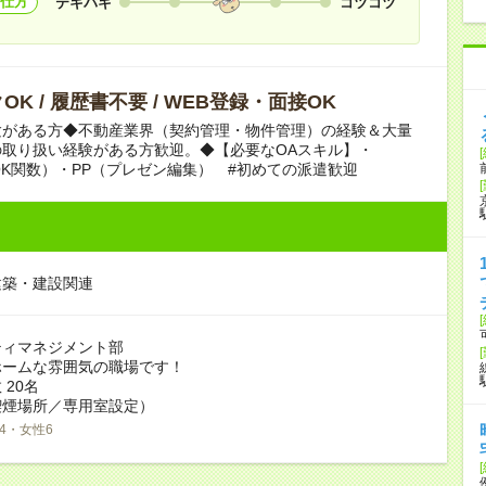
仕方
テキパキ
コツコツ
OK / 履歴書不要 / WEB登録・面接OK
験がある方◆不動産業界（契約管理・物件管理）の経験＆大量
の取り扱い経験がある方歓迎。◆【必要なOAスキル】・
OOK関数）・PP（プレゼン編集） #初めての派遣歓迎
建築・建設関連
ティマネジメント部
ホームな雰囲気の職場です！
 20名
喫煙場所／専用室設定）
4・女性6