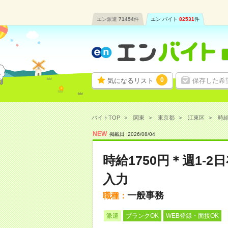
エン派遣
71454
件
エン バイト
82531
件
0
気になるリスト
保存した希
バイトTOP
関東
東京都
江東区
時給
NEW
掲載日 :
2026
/
08
/
04
時給1750円＊週1-
入力
一般事務
職種：
派遣
ブランクOK
WEB登録・面接OK