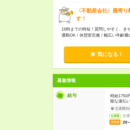
〈不動産会社〉最寄り
す！
16時までの時短！質問しやすく、き
通勤OK！休憩室完備！幅広い年齢層
気になる！
募集情報
給与
時給175
能な速払
交通費別
交通
交通費
20
月収例