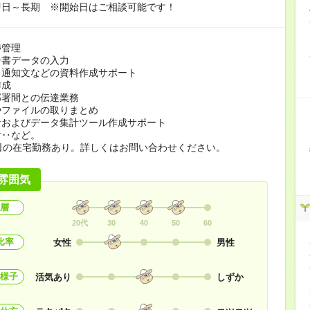
即日～長期 ※開始日はご相談可能です！
捗管理
告書データの入力
・通知文などの資料作成サポート
作成
部署間との伝達業務
やファイルの取りまとめ
計およびデータ集計ツール作成サポート
対‥など。
日の在宅勤務あり。詳しくはお問い合わせください。
雰囲気
層
20代
30
40
50
60
比率
女性
男性
様子
活気あり
しずか