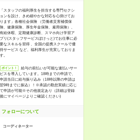
「スタッフの福利厚生を担当する専門セクシ
ョンを設け、きめ細やかな対応を心掛けてお
ります」各種社会保険 （労働者災害補償保
険、健康保険、厚生年金保険、雇用保険）、
有給休暇、定期健康診断、スマホ向け学習ア
プリ(スタッフサービスぽけっと)でお仕事に必
要なスキルを習得 、全国の提携スクールで優
待サービス など、福利厚生が充実しておりま
す。
給与の前払いが可能な速払いサー
ポイント！
ビスを導入しています。18時までの申請で、
申請当日に給与振り込み（18時以降の申請は
翌9時までに振込）！※承認の勤怠実績に応じ
て申請が可能※その他規定あり（詳細は登録
後にマイページよりご確認ください)
フォローについて
コーディネーター