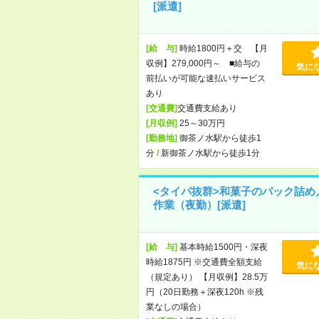
[派遣]
[給 与]
時給1800円＋交 【月
収例】279,000円～ ■給与の
気に
前払いが可能な速払いサービス
あり
[交通費]
交通費支給あり
[月収例]
25～30万円
[勤務地]
御茶ノ水駅から徒歩1
分
/
新御茶ノ水駅から徒歩1分
<タイパ抜群>和菓子のパック詰め
作業（夜勤）[派遣]
[給 与]
基本時給1500円・深夜
時給1875円 ※交通費全額支給
気に
（規定あり） 【月収例】28.5万
円（20日勤務＋深夜120h ※残
業なしの場合）