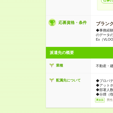
仕事の
応募資格・条件
ブランク
◆事務経
のデータ
Ex（VL
派遣先の概要
業種
不動産・
配属先について
◆プロパ
◆アット
◆部署人数
◆分煙（
男性
男女比