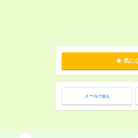
気に
メール
で送る