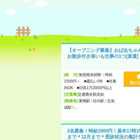
【オープニング募集】おばあちゃ
お散歩付き添いも仕事の1つ[派遣]
[給 与]
無資格未経験：時給
1500円～ ■週払いOK ■扶養
気に
内OK ■日収1万2000円以上
[交通費]
交通費全額支給
[勤務地]
巣鴨駅
/
目白駅
/
北池
袋駅
/
…
2名募集！時給1800円！基本17時1
まで＊12月まで＊受診状況の集計