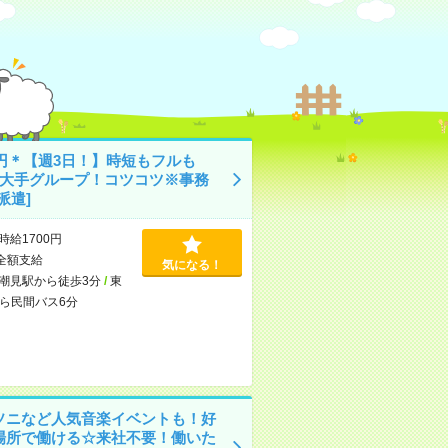
0円＊【週3日！】時短もフルも
！大手グループ！コツコツ※事務
派遣]
時給1700円
全額支給
気になる！
潮見駅から徒歩3分
/
東
ら民間バス6分
ソニなど人気音楽イベントも！好
場所で働ける☆来社不要！働いた