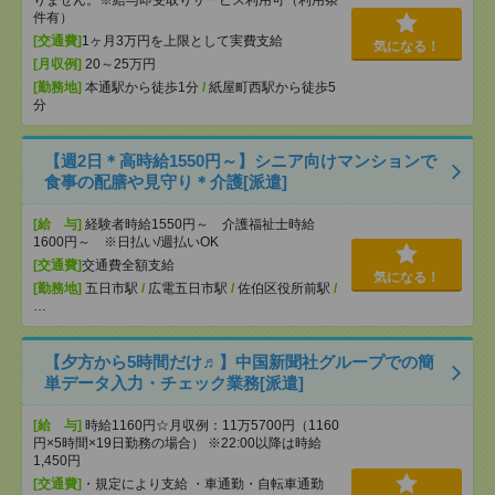
りません。※給与即受取りサービス利用可（利用条
件有）
[交通費]
1ヶ月3万円を上限として実費支給
気になる！
[月収例]
20～25万円
[勤務地]
本通駅から徒歩1分
/
紙屋町西駅から徒歩5
分
【週2日＊高時給1550円～】シニア向けマンションで
食事の配膳や見守り＊介護[派遣]
[給 与]
経験者時給1550円～ 介護福祉士時給
1600円～ ※日払い/週払いOK
[交通費]
交通費全額支給
気になる！
[勤務地]
五日市駅
/
広電五日市駅
/
佐伯区役所前駅
/
…
【夕方から5時間だけ♬】中国新聞社グループでの簡
単データ入力・チェック業務[派遣]
[給 与]
時給1160円☆月収例：11万5700円（1160
円×5時間×19日勤務の場合） ※22:00以降は時給
1,450円
[交通費]
・規定により支給 ・車通勤・自転車通勤