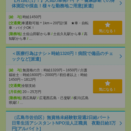
【月1回だけ！】人気の単発バイト＊健康診断での身
体測定や採血！様々な勤務地ご用意[派遣]
[給 与]
時給1450円
[交通費]
車通勤可能＊1km＝20円計算 ★車・自転
車・バイクOK！
気になる！
[勤務地]
土佐山田駅から車
/
土佐久礼駅から車
/
高
知駅から車
/
…
＜医療行為はナシ＞時給1320円！病院で備品のチェ
ックなど[派遣]
[給 与]
無資格の方：時給1320円～1650円 / 介護
福祉士：時給1600円～2000円 / 初任者以上：時給
1450円～1812円
[交通費]
全額支給
気になる！
[月収例]
20～25万円
[勤務地]
西広島駅
/
広電西広島・己斐駅
/
横川(広島
県)駅
/
…
（広島市佐伯区）無資格未経験歓迎週2日給パート
日常生活アシスタントNPO法人正職員 夜勤日給3万
円[アルバイト]