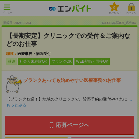
0
メニュー
気になる！
ログイン
掲載日 :2026
/
08
/
03
No.SSMC医IS9_広島04
【長期安定】クリニックでの受付＆ご案内な
どのお仕事
職種：
医療事務・病院受付
派遣
社会人未経験OK
ブランクOK
WEB登録・面接OK
ブランクあっても始めやすい医療事務のお仕事
【ブランク歓迎！】地域のクリニックで、診察予約の受付やそれに
...
もっとみる
応募ページへ