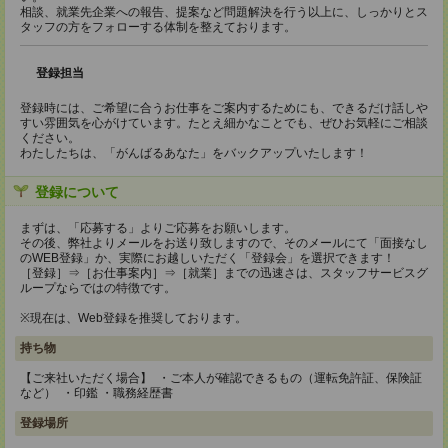
相談、就業先企業への報告、提案など問題解決を行う以上に、しっかりとス
タッフの方をフォローする体制を整えております。
登録担当
登録時には、ご希望に合うお仕事をご案内するためにも、できるだけ話しや
すい雰囲気を心がけています。たとえ細かなことでも、ぜひお気軽にご相談
ください。
わたしたちは、「がんばるあなた」をバックアップいたします！
登録について
まずは、「応募する」よりご応募をお願いします。
その後、弊社よりメールをお送り致しますので、そのメールにて「面接なし
のWEB登録」か、実際にお越しいただく「登録会」を選択できます！
［登録］⇒［お仕事案内］⇒［就業］までの迅速さは、スタッフサービスグ
ループならではの特徴です。
※現在は、Web登録を推奨しております。
持ち物
【ご来社いただく場合】 ・ご本人が確認できるもの（運転免許証、保険証
など） ・印鑑 ・職務経歴書
登録場所