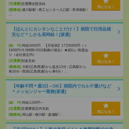
[交通費]
交通費全額支給
気になる！
[勤務地]
横川駅駅
/
商工センター入口駅
/
草津南駅
/
…
【ほんとにカンタンなことだけ！】病院で日用品補
充など＊しかも高時給！[派遣]
[給 与]
時給1600円 【月収例】17万6000円（＝
1600円×5.5時間×20日勤務の場合）★前払い制度あ
り（会社規定内）
[交通費]
別途支給
気になる！
[勤務地]
大町(広島県)駅から徒歩13分
/
広島駅から
車20分
/
西原(広島県)駅から車6分
/
…
【年齢不問＊週3日～OK】病院内でカルテ運びなど
＊メッセンジャー業務[派遣]
[給 与]
時給1100円～
[交通費]
交通費規定内支給
気になる！
[勤務地]
岡山駅
/
柳川駅
/
庭瀬駅
/
…