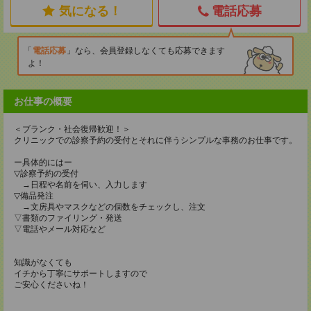
気になる！
電話応募
電話応募
なら、会員登録しなくても応募できます
よ！
お仕事の概要
＜ブランク・社会復帰歓迎！＞
クリニックでの診察予約の受付とそれに伴うシンプルな事務のお仕事です。
ー具体的にはー
▽診察予約の受付
→日程や名前を伺い、入力します
▽備品発注
→文房具やマスクなどの個数をチェックし、注文
▽書類のファイリング・発送
▽電話やメール対応など
知識がなくても
イチから丁寧にサポートしますので
ご安心くださいね！