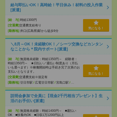
給与即払いOK！高時給！平日休み！材料の投入作業
[派遣]
[給 与]
時給1300円
[交通費]
交通費支給有り
気になる！
[勤務地]
井口(広島県)駅から徒歩9分
＼8月～OK！未経験OK！／シーツ交換などカンタン
なことから＊院内サポート[派遣]
[給 与]
無資格未経験：時給1350円～ 経験者：
時給1350円～ ★日払い／週払い制度あり（月払
いも選べます）※稼働開始時は手続き完了次第のお
支払いとなります。
気になる！
[交通費]
交通費支給※規定有
[勤務地]
廿日市駅
/
広電廿日市駅
/
宮島口駅
/
…
説明会参加で全員に【現金2千円相当プレゼント】生
活のお手伝い[派遣]
[給 与]
無資格未経験：時給1400円～ ■週払い
OK ■扶養内OK ■日収1万1200円以上