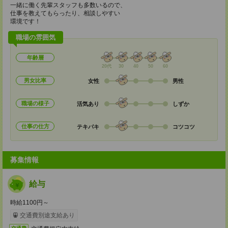
一緒に働く先輩スタッフも多数いるので、
仕事を教えてもらったり、相談しやすい
環境です！
職場の雰囲気
年齢層
20代
30
40
50
60
男女比率
女性
男性
職場の様子
活気あり
しずか
仕事の仕方
テキパキ
コツコツ
募集情報
給与
時給1100円～
交通費別途支給あり