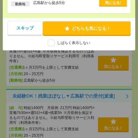
[給 与]
時給1300円 ・日額：9,100円（時給1,300
を保証するものではありません。※給
広島駅から徒歩5分
気になる!
勤務地
円×7時間）
与即受取りサービス利用可（利用条件
有）
[交通費]
・自転車通勤可 ・車通勤可(駐車場無料)
気になる！
[勤務地]
広駅から徒歩9分
スキップ
どちらも気になる！
未経験OK！残業ほぼなし▼広島で受付[派遣]
しばらく表示しない
[給 与]
時給1500円 月収例 21万円 時給1500円×
実働7h×週5日×4週 ※月収例を保証するものではあ
りません。※給与即受取りサービス利用可（利用条
件有）
気になる！
[交通費]
1ヶ月3万円を上限として実費支給
[月収例]
20～25万円
[勤務地]
広島駅から徒歩5分
未経験OK！残業ほぼなし▼広島駅での受付[派遣]
[給 与]
時給1400円 月収例 21万円 時給1400円×
実働7h30m×週5日×4週+残業5h ※月収例を保証す
るものではありません。※給与即受取りサービス利
用可（利用条件有）
気になる！
[交通費]
1ヶ月3万円を上限として実費支給
[月収例]
20～25万円