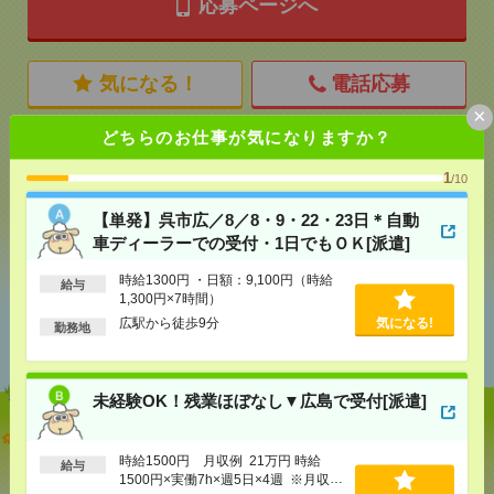
応募ページへ
気になる！
電話応募
×
どちらのお仕事が気になりますか？
メール
LINE
で送る
で送る
1
/10
【単発】呉市広／8／8・9・22・23日＊自動
シェア
ツイート
ブックマーク
車ディーラーでの受付・1日でもＯＫ[派遣]
時給1300円 ・日額：9,100円（時給
給与
1,300円×7時間）
あなたの閲覧履歴からの
広駅から徒歩9分
気になる!
勤務地
おすすめ
未経験OK！残業ほぼなし▼広島で受付[派遣]
【単発】呉市広／8／8・9・22・23日＊自動車ディー
ラーでの受付・1日でもＯＫ[派遣]
時給1500円 月収例 21万円 時給
給与
1500円×実働7h×週5日×4週 ※月収例