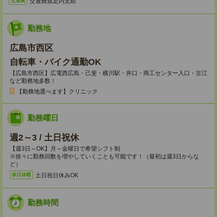
交通費規定内支給
交通費
勤務地
広島市西区
自転車・バイク通勤OK
【広島市西区】広電西広島・己斐・横川駅・井口・商工センター入口・古江
など勤務地多数！
【勤務地選べます】クリニック
勤務曜日
週2～3 / 土日祝休
【週3日～OK】月～金曜日で希望シフト制
※徐々に勤務回数を増やしていくことも可能です！（最初は週3日からな
ど）
土日祝日休みOK
休日休暇
勤務時間