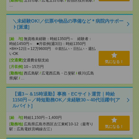
[勤務地]
五日市駅
/
広電五日市駅
/
佐伯区役所前駅
/
…
＼未経験OK!／伝票や物品の準備など＊病院内サポー
ト[派遣]
[給 与]
無資格未経験：時給1350円～ 経験者：
時給1450円～ ■月収例(週3日)：時給1350円
×8H×12日＝12万9600円 ※前払い・日払い・週払
いOK
[交通費]
交通費全額支給
気になる！
[月収例]
10～15万円
[勤務地]
西広島駅
/
広電西広島・己斐駅
/
横川(広島
県)駅
/
…
【週3～＆15時退勤】事務・ECサイト運営｜時給
1150円～／時短勤務OK／未経験30～40代活躍中[ア
ルバイト]
[給 与]
時給1,150円～1,400円
[勤務地]
広島県広島市西区古江東町10-12（最寄り
気になる！
駅：広島電鉄宮嶋線古江）