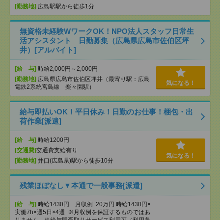
[勤務地]
広島駅駅から徒歩1分
無資格未経験WワークOK！NPO法人スタッフ日常生
活アシスタント 日勤募集（広島県広島市佐伯区坪
井）[アルバイト]
[給 与]
時給2,000円～2,000円
[勤務地]
広島県広島市佐伯区坪井（最寄り駅：広島
気になる！
電鉄2系統宮島線 楽々園駅）
給与即払いOK！平日休み！日勤のお仕事！梱包・出
荷作業[派遣]
[給 与]
時給1200円
[交通費]
交通費支給有り
気になる！
[勤務地]
井口(広島県)駅から徒歩10分
残業ほぼなし▼本通で一般事務[派遣]
[給 与]
時給1430円 月収例 20万円 時給1430円×
実働7h×週5日×4週 ※月収例を保証するものではあ