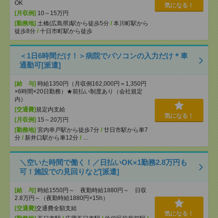
OK
気になる！
[月収例]
10～15万円
[勤務地]
土橋(広島県)駅から徒歩5分
/
本川町駅から
徒歩8分
/
十日市町駅から徒歩
＜1日6時間だけ！＞病院でパソコンの入力だけ＊車
通勤可[派遣]
[給 与]
時給1350円（月収例162,000円＝1,350円
×6時間×20日勤務）★前払い制度あり（会社規定
内）
[交通費]
規定内支給
気になる！
[月収例]
15～20万円
[勤務地]
宮内串戸駅から徒歩7分
/
廿日市駅から車7
分
/
新井口駅から車12分
/
…
＼空いた時間で働く！／日払いOK×1勤務2.8万円も
可！施設での見回りなど[派遣]
[給 与]
時給1550円～ 夜勤時給1880円～ 日収
2.8万円～（夜勤時給1880円×15h）
[交通費]
交通費全額支給
気になる！