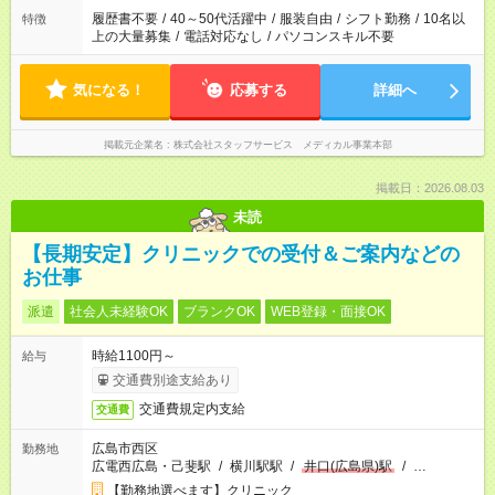
履歴書不要
/
40～50代活躍中
/
服装自由
/
シフト勤務
/
10名以
特徴
上の大量募集
/
電話対応なし
/
パソコンスキル不要
気になる！
応募する
詳細へ
掲載元企業名
株式会社スタッフサービス メディカル事業本部
掲載日：2026.08.03
未読
【長期安定】クリニックでの受付＆ご案内などの
お仕事
派遣
社会人未経験OK
ブランクOK
WEB登録・面接OK
時給1100円～
給与
交通費別途支給あり
交通費規定内支給
交通費
広島市西区
勤務地
広電西広島・己斐駅
/
横川駅駅
/
井口(広島県)駅
/
…
【勤務地選べます】クリニック