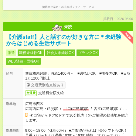
掲載元企業名
株式会社テクノ・サービス
掲載日：2026.08.06
未読
NEW
【介護staff】人と話すのが好きな方に＊未経験
からはじめる生活サポート
派遣
職種未経験OK
社会人未経験OK
ブランクOK
WEB登録・面接OK
無資格未経験：時給1400円～ ■週払いOK ■扶養内OK ■日収
給与
1万1200円以上
交通費別途支給あり
交通費全額支給
交通費
広島市西区
勤務地
広電西広島・己斐駅
/
井口(広島県)駅
/
古江(広島県)駅
/
…
≪自宅からドアtoドアで30分以内！≫ご希望の勤務地を紹介
します。
9:00～18:00（休憩60分） ■ご希望があれば下記シフトもOK！
勤務時間
早番 7:00～16:00 遅番 10:00～19:00 時短 10:00～15:00 「家