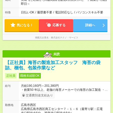
即日～
日払いOK
/
履歴書不要
/
電話対応なし
/
パソコンスキル不要
特徴
気になる！
応募する
詳細へ
掲載元企業名
株式会社テクノ・サービス
未読
【正社員】海苔の製造加工スタッフ 海苔の袋
詰、梱包、包装作業など
正社員
職種未経験OK
月給190,160円～201,380円
給与
・創業50 年以上、老舗の海苔メーカーでの海苔の加工製造 ・安
定の正社員・賞与年2 回！ (さらに決算賞与も2018年～2020
交通費別途支給あり
年、2022年～2024年度連続支給実績あり) ・転勤はありませ
ん。 【試用期間】試用期間あり 試用期間の長さ：6ヶ月 雇用形
広島市西区
勤務地
態、給与は本採用時と同じです。
広島県広島市西区商工センター７－１－６（最寄り駅：広電