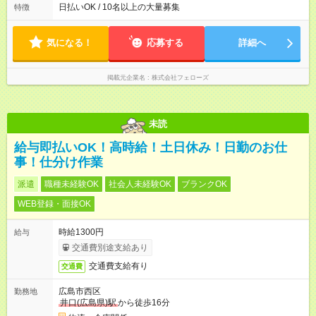
いずれも実働8時間・休憩1時間です。中抜けシフトなどはあり
日払いOK / 10名以上の大量募集
特徴
ません。 ◎残業は少なく、月10時間未満です。「残業代で稼ぎ
たい」などあれば相談に応じますのでおっしゃってください！
気になる！
応募する
詳細へ
掲載元企業名
株式会社フェローズ
未読
給与即払いOK！高時給！土日休み！日勤のお仕
事！仕分け作業
派遣
職種未経験OK
社会人未経験OK
ブランクOK
WEB登録・面接OK
時給1300円
給与
交通費別途支給あり
交通費支給有り
交通費
広島市西区
勤務地
井口(広島県)駅
から徒歩16分