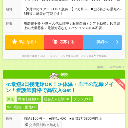
族と休みを合わせたい」 「余裕を持って夕飯の準備がしたい」
「できれば残業はしたくない」 など、ご希望を教えてください
【8月中のスタートOK！急募！】2カ月～ ■ご応募から最短2～
期間
ね。 ※Wワーク希望の方へ 今ご覧のお仕事で希望する勤務時間
3日後に就業が可能です！
と、もう1つのお仕事の勤務時間。 合計で週40時間を超える場
合は応募できません。
履歴書不要
/
40～50代活躍中
/
服装自由
/
シフト勤務
/
10名以
特徴
上の大量募集
/
電話対応なし
/
パソコンスキル不要
気になる！
応募する
詳細へ
掲載元企業名
日研トータルソーシング株式会社 メディカルケア事業部
掲載日：2026.08.06
未読
NEW
≪最短3日後開始OK！≫体温・血圧の記録メイ
ン＊看護師資格で高収入Get！
派遣
職種未経験OK
社会人未経験OK
ブランクOK
WEB登録・面接OK
時給2100円～ ■週払いOK ■日収1万6800円以上
給与
交通費別途支給あり