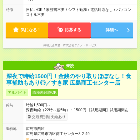
日払いOK
/
履歴書不要
/
シフト勤務
/
電話対応なし
/
パソコン
特徴
スキル不要
気になる！
応募する
詳細へ
掲載元企業名
株式会社テクノ・サービス
未読
深夜で時給1500円！金銭のやり取りほぼなし！食
事補助もあり◎／すき家 広島商工センター店
アルバイト
職種未経験OK
時給1,500円～
給与
深夜時給（22時～翌5時）：1500円 【試用期間】試用期間あり
試用期間の長さ：1ヶ月 雇用形態、給与は本採用時と同じです。
交通費別途支給あり
試用期間の実態は30日（※条件変更なし）ですが、切り上げで
一ヶ月とさせていただきます。 研修制度あり：15時間(研修中も
広島市西区
勤務地
同時給）
広島県広島市西区商工センター8-2-49