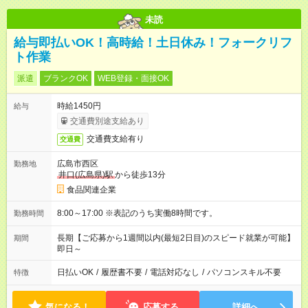
未読
給与即払いOK！高時給！土日休み！フォークリフ
ト作業
派遣
ブランクOK
WEB登録・面接OK
時給1450円
給与
交通費別途支給あり
交通費支給有り
交通費
広島市西区
勤務地
井口(広島県)駅
から徒歩13分
食品関連企業
8:00～17:00 ※表記のうち実働8時間です。
勤務時間
長期【ご応募から1週間以内(最短2日目)のスピード就業が可能】
期間
即日～
日払いOK
/
履歴書不要
/
電話対応なし
/
パソコンスキル不要
特徴
気になる！
応募する
詳細へ