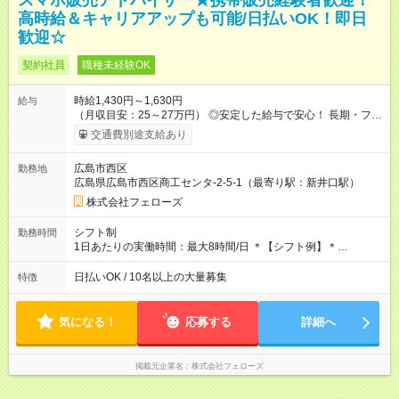
スマホ販売アドバイザー★携帯販売経験者歓迎！
高時給＆キャリアアップも可能/日払いOK！即日
歓迎☆
契約社員
職種未経験OK
時給1,430円～1,630円
給与
（月収目安：25～27万円） ◎安定した給与で安心！ 長期・フル
タイムで勤務いただける方にお越しいただきたいと思っていま
交通費別途支給あり
す。シフトが削られることはないので、安定した給与が入りま
す。 ◎日払い・週払いもOK！※規定あり すぐに働きたい、稼ぎ
広島市西区
勤務地
たいという人もいると思います。このあたりは柔軟に対応する
広島県広島市西区商工センタ-2-5-1（最寄り駅：新井口駅）
ので、お気軽にご相談ください！ ※2ヶ月の試用期間がありま
す。その間の給与・待遇に変更はありません。 【試用期間】試
株式会社フェローズ
用期間あり 試用期間の長さ：2ヶ月 雇用形態、給与は本採用時
と同じです。
シフト制
勤務時間
1日あたりの実働時間：最大8時間/日 ＊【シフト例】＊
(1) 10:00～19:00 (2) 11:00～20:00 (3) 12:00～21:00 など ◎
いずれも実働8時間・休憩1時間です。中抜けシフトなどはあり
日払いOK / 10名以上の大量募集
特徴
ません。 ◎残業は少なく、月10時間未満です。「残業代で稼ぎ
たい」などあれば相談に応じますのでおっしゃってください！
気になる！
応募する
詳細へ
掲載元企業名
株式会社フェローズ