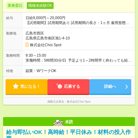
業務委託
職種未経験OK
日給9,000円～20,000円
給与
【試用期間】試用期間あり 試用期間の長さ：1ヶ月 雇用形態、
給与は本採用時と同じです。
広島市西区
勤務地
広島県広島市南区旭1-4-10
株式会社Choi Spot
9:30～15:00
勤務時間
実働時間：5時間30分/日 予定より1～2時間早く終わっても給与
はそのままです。 「もっと稼ぎたい」という方は、午後の個人
配送で上積みも可能です。
副業・WワークOK
特徴
気になる！
応募する
詳細へ
掲載元企業名
株式会社Choi Spot
未読
給与即払いOK！高時給！平日休み！材料の投入作