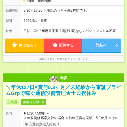
物流・倉庫関係
8:30～17:30 ※表記のうち実働8時間です。
勤務時間
2026/9/1～長期
期間
日払いOK
/
履歴書不要
/
電話対応なし
/
パソコンスキル不要
特徴
気になる！
応募する
詳細へ
掲載元企業名
株式会社テクノ・サービス
未読
＼年休127日×賞与5.3ヶ月／未経験から東証プライ
ムGrpで稼ぐ通信設備管理★土日祝休み
正社員
職種未経験OK
月給207,500円～
給与
※年収例は高卒入社の場合 ※前年度賞与実績 5.3か月 ※その他
の手当 ・主任手当（能力・経験により） 11,000円 ・世帯手
交通費別途支給あり