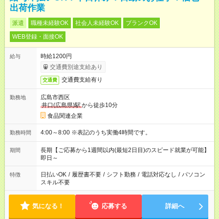
出荷作業
派遣
職種未経験OK
社会人未経験OK
ブランクOK
WEB登録・面接OK
時給1200円
給与
交通費別途支給あり
交通費支給有り
交通費
広島市西区
勤務地
井口(広島県)駅
から徒歩10分
食品関連企業
4:00～8:00 ※表記のうち実働4時間です。
勤務時間
長期【ご応募から1週間以内(最短2日目)のスピード就業が可能】
期間
即日～
日払いOK
/
履歴書不要
/
シフト勤務
/
電話対応なし
/
パソコン
特徴
スキル不要
気になる！
応募する
詳細へ