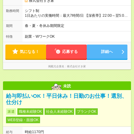
株式会社すき家
シフト制
勤務時間
1日あたりの実働時間：最大7時間/日 【深夜帯】22:00～翌5:00
週2日～・1日2h～OK◎ ※22:00から翌5:00までは18歳以上の方
のみ勤務可能です（18歳未満の深夜業務禁止のため） ★深夜で
春・夏・冬休み期間限定
期間
も安心して働けます★ すき家では、ワンオペを禁止していま
す。 必ず、2名以上での勤務を行いますので、安心して働けま
副業・WワークOK
特徴
す。
気になる！
応募する
詳細へ
掲載元企業名
株式会社すき家
未読
給与即払いOK！平日休み！日勤のお仕事！選別、
仕分け
派遣
職種未経験OK
社会人未経験OK
ブランクOK
WEB登録・面接OK
時給1170円
給与