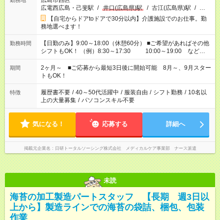
広島市西区
勤務地
広電西広島・己斐駅
/
井口(広島県)駅
/
古江(広島県)駅
/
…
【自宅からドアtoドアで30分以内】介護施設でのお仕事。勤
務地選べます！
【日勤のみ】9:00～18:00（休憩60分） ■ご希望があればその他
勤務時間
シフトもOK！ （例）8:30～17:30 10:00～19:00 など
「家族とお休みを合わせたい」 「できれば残業はしたくない」
など、あなたのご希望に沿ったお仕事をご紹介します！ ※Wワ
2ヶ月～ ■ご応募から最短3日後に開始可能 8月～、9月スター
期間
ーク希望の方へ 今ご覧のお仕事で希望する勤務時間と、もう1つ
トもOK！
のお仕事の勤務時間。 合計で週40時間を超える場合は応募でき
ません
履歴書不要
/
40～50代活躍中
/
服装自由
/
シフト勤務
/
10名以
特徴
上の大量募集
/
パソコンスキル不要
気になる！
応募する
詳細へ
掲載元企業名
日研トータルソーシング株式会社 メディカルケア事業部 ナース派遣
未読
海苔の加工製造パートスタッフ 【長期 週3日以
上から】製造ラインでの海苔の袋詰、梱包、包装
作業