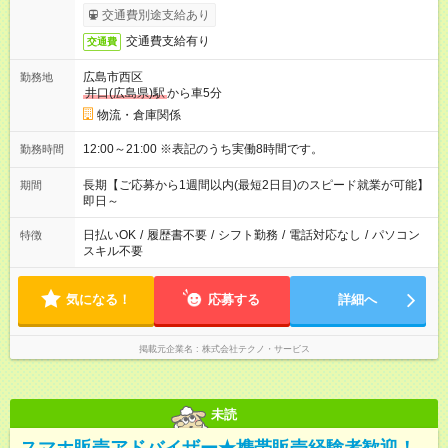
交通費別途支給あり
交通費支給有り
交通費
広島市西区
勤務地
井口(広島県)駅
から車5分
物流・倉庫関係
12:00～21:00 ※表記のうち実働8時間です。
勤務時間
長期【ご応募から1週間以内(最短2日目)のスピード就業が可能】
期間
即日～
日払いOK
/
履歴書不要
/
シフト勤務
/
電話対応なし
/
パソコン
特徴
スキル不要
気になる！
応募する
詳細へ
掲載元企業名
株式会社テクノ・サービス
未読