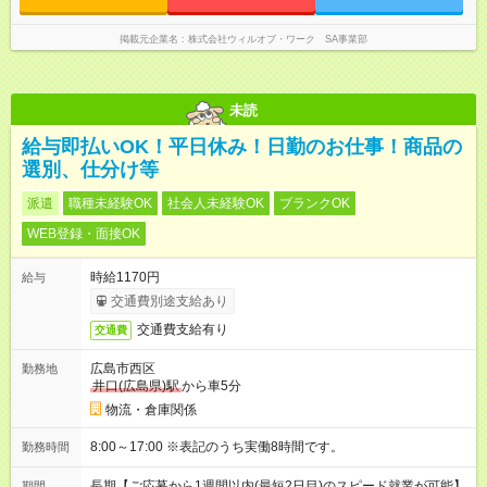
掲載元企業名
株式会社ウィルオブ・ワーク SA事業部
未読
給与即払いOK！平日休み！日勤のお仕事！商品の
選別、仕分け等
派遣
職種未経験OK
社会人未経験OK
ブランクOK
WEB登録・面接OK
時給1170円
給与
交通費別途支給あり
交通費支給有り
交通費
広島市西区
勤務地
井口(広島県)駅
から車5分
物流・倉庫関係
8:00～17:00 ※表記のうち実働8時間です。
勤務時間
長期【ご応募から1週間以内(最短2日目)のスピード就業が可能】
期間