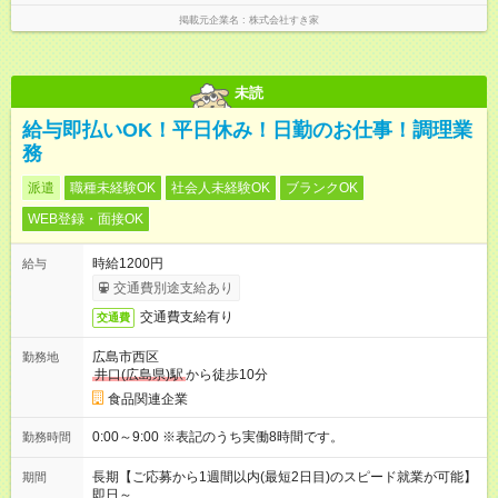
掲載元企業名
株式会社すき家
未読
給与即払いOK！平日休み！日勤のお仕事！調理業
務
派遣
職種未経験OK
社会人未経験OK
ブランクOK
WEB登録・面接OK
時給1200円
給与
交通費別途支給あり
交通費支給有り
交通費
広島市西区
勤務地
井口(広島県)駅
から徒歩10分
食品関連企業
0:00～9:00 ※表記のうち実働8時間です。
勤務時間
長期【ご応募から1週間以内(最短2日目)のスピード就業が可能】
期間
即日～