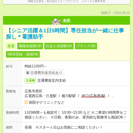
掲載元企業名
株式会社スタッフサービス メディカル事業本部
掲載日：2026.08.05
未読
【シニア活躍＆1日5時間】専任担当が一緒に仕事
探し＊看護助手
派遣
職種未経験OK
社会人未経験OK
ブランクOK
WEB登録・面接OK
時給1100円～
給与
交通費別途支給あり
交通費規定内支給
交通費
広島市西区
勤務地
広電西広島・己斐駅
/
横川駅駅
/
井口(広島県)駅
/
…
病院やクリニックなど
1日5時間～も相談可！ 10:00~15:00 など ※ご希望の時間帯をご
勤務時間
相談ください。 ※日勤、夜勤のみ、変則的な勤務等も相談OK！
長期 ※スタート日はお気軽にご相談ください！
期間