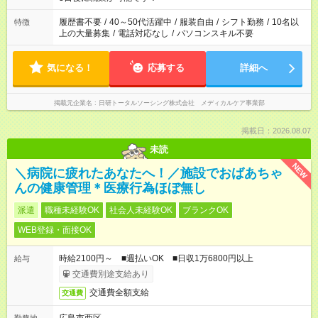
と、もう1つのお仕事の勤務時間。 合計で週40時間を超える場
合は応募できません。
履歴書不要
/
40～50代活躍中
/
服装自由
/
シフト勤務
/
10名以
特徴
上の大量募集
/
電話対応なし
/
パソコンスキル不要
気になる！
応募する
詳細へ
掲載元企業名
日研トータルソーシング株式会社 メディカルケア事業部
掲載日：2026.08.07
未読
NEW
＼病院に疲れたあなたへ！／施設でおばあちゃ
んの健康管理＊医療行為ほぼ無し
派遣
職種未経験OK
社会人未経験OK
ブランクOK
WEB登録・面接OK
時給2100円～ ■週払いOK ■日収1万6800円以上
給与
交通費別途支給あり
交通費全額支給
交通費