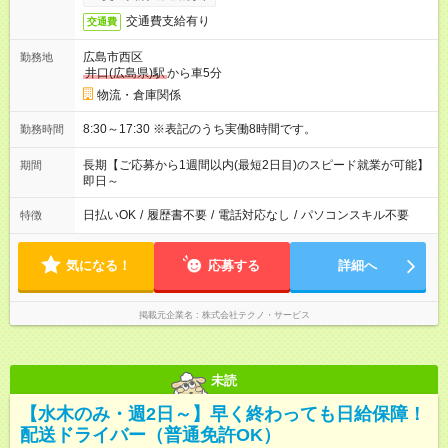
交通費支給有り
交通費
広島市西区
勤務地
井口(広島県)駅
から車5分
物流・倉庫関係
8:30～17:30 ※表記のうち実働8時間です。
勤務時間
長期【ご応募から1週間以内(最短2日目)のスピード就業が可能】
期間
即日～
日払いOK
/
履歴書不要
/
電話対応なし
/
パソコンスキル不要
特徴
気になる！
応募する
詳細へ
掲載元企業名
株式会社テクノ・サービス
未読
【水木のみ・週2日～】早く終わっても日給保障！
配送ドライバー（普通免許OK）