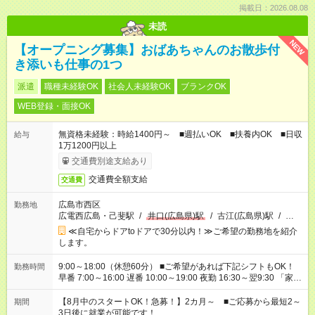
掲載日：2026.08.08
未読
NEW
【オープニング募集】おばあちゃんのお散歩付
き添いも仕事の1つ
派遣
職種未経験OK
社会人未経験OK
ブランクOK
WEB登録・面接OK
無資格未経験：時給1400円～ ■週払いOK ■扶養内OK ■日収
給与
1万1200円以上
交通費別途支給あり
交通費全額支給
交通費
広島市西区
勤務地
広電西広島・己斐駅
/
井口(広島県)駅
/
古江(広島県)駅
/
…
≪自宅からドアtoドアで30分以内！≫ご希望の勤務地を紹介
します。
9:00～18:00（休憩60分） ■ご希望があれば下記シフトもOK！
勤務時間
早番 7:00～16:00 遅番 10:00～19:00 夜勤 16:30～翌9:30 「家族
と休みを合わせたい」 「余裕を持って夕飯の準備がしたい」
「できれば残業はしたくない」 など、ご希望を教えてください
【8月中のスタートOK！急募！】2カ月～ ■ご応募から最短2～
期間
ね。 ※Wワーク希望の方へ 今ご覧のお仕事で希望する勤務時間
3日後に就業が可能です！