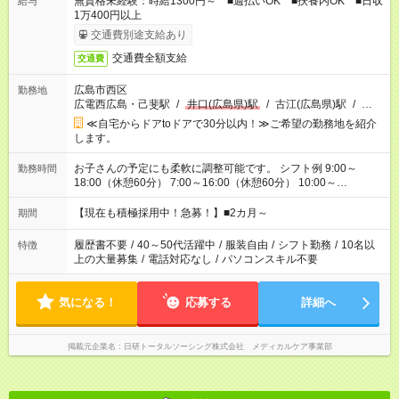
無資格未経験：時給1300円～ ■週払いOK ■扶養内OK ■日収
給与
1万400円以上
交通費別途支給あり
交通費全額支給
交通費
広島市西区
勤務地
広電西広島・己斐駅
/
井口(広島県)駅
/
古江(広島県)駅
/
…
≪自宅からドアtoドアで30分以内！≫ご希望の勤務地を紹介
します。
お子さんの予定にも柔軟に調整可能です。 シフト例 9:00～
勤務時間
18:00（休憩60分） 7:00～16:00（休憩60分） 10:00～
19:00（休憩60分） ※Wワーク希望の方へ 今ご覧のお仕事で希
望する勤務時間と、もう1つのお仕事の勤務時間の合計が 週40
【現在も積極採用中！急募！】■2カ月～
期間
時間を超えなければOKです。
履歴書不要
/
40～50代活躍中
/
服装自由
/
シフト勤務
/
10名以
特徴
上の大量募集
/
電話対応なし
/
パソコンスキル不要
気になる！
応募する
詳細へ
掲載元企業名
日研トータルソーシング株式会社 メディカルケア事業部