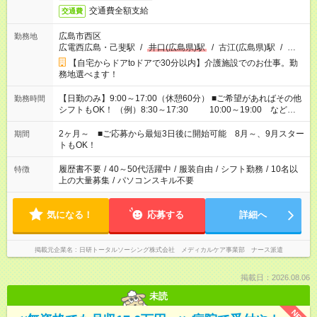
交通費全額支給
交通費
広島市西区
勤務地
広電西広島・己斐駅
/
井口(広島県)駅
/
古江(広島県)駅
/
…
【自宅からドアtoドアで30分以内】介護施設でのお仕事。勤
務地選べます！
【日勤のみ】9:00～17:00（休憩60分） ■ご希望があればその他
勤務時間
シフトもOK！ （例）8:30～17:30 10:00～19:00 など
「家族とお休みを合わせたい」 「できれば残業はしたくない」
など、あなたのご希望に沿ったお仕事をご紹介します！ ※Wワ
2ヶ月～ ■ご応募から最短3日後に開始可能 8月～、9月スター
期間
ーク希望の方へ 今ご覧のお仕事で希望する勤務時間と、もう1つ
トもOK！
のお仕事の勤務時間。 合計で週40時間を超える場合は応募でき
ません
履歴書不要
/
40～50代活躍中
/
服装自由
/
シフト勤務
/
10名以
特徴
上の大量募集
/
パソコンスキル不要
気になる！
応募する
詳細へ
掲載元企業名
日研トータルソーシング株式会社 メディカルケア事業部 ナース派遣
掲載日：2026.08.06
未読
NEW