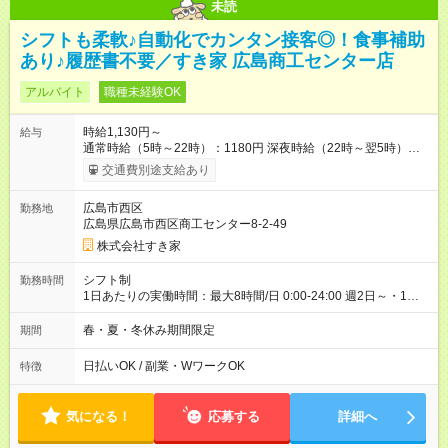
未読
シフトも柔軟♪自動化でカンタン接客◎！食事補助
あり♪履歴書不要／すき家 広島商工センター店
アルバイト
職種未経験OK
時給1,130円～
給与
通常時給（5時～22時）：1180円 深夜時給（22時～翌5時）：
1500円 高校生時給：1130円 【特別手当】早朝手当（5：00-9：
交通費別途支給あり
00）時給+150円 【試用期間】試用期間あり 試用期間の長さ：1
ヶ月 雇用形態、給与は本採用時と同じです。 試用期間の実態は
広島市西区
勤務地
30日（※条件変更なし）ですが、切り上げで一ヶ月とさせてい
広島県広島市西区商工センター8-2-49
ただきます。 研修制度あり：15時間(研修中も同時給）
株式会社すき家
シフト制
勤務時間
1日あたりの実働時間：最大8時間/日 0:00-24:00 週2日～・1日
2h～OK ＜シフト例＞ 〇朝帯 5:00-9:00 〇昼帯 9:00-14:00 〇午
後帯 14:00-18:00 〇夜帯 18:00-22:00 〇深夜帯 22:00-翌5:00 基
春・夏・冬休み期間限定
期間
本は固定シフトですが家庭の都合などイレギュラーには対応し
ます♪
日払いOK / 副業・WワークOK
特徴
気になる！
応募する
詳細へ