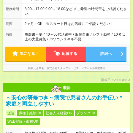
8:00～17:00 9:00～18:00など ※ご希望の時間帯をご相談くださ
勤務時間
い。
2ヶ月～OK ※スタート日はお気軽にご相談ください！
期間
履歴書不要
/
40～50代活躍中
/
服装自由
/
シフト勤務
/
10名以
特徴
上の大量募集
/
パソコンスキル不要
気になる！
応募する
詳細へ
掲載元企業名
株式会社スタッフサービス メディカル事業本部
掲載日：2026.08.03
未読
～安心の研修つき～病院で患者さんのお手伝い＊
家庭と両立しやすい
派遣
職種未経験OK
社会人未経験OK
ブランクOK
WEB登録・面接OK