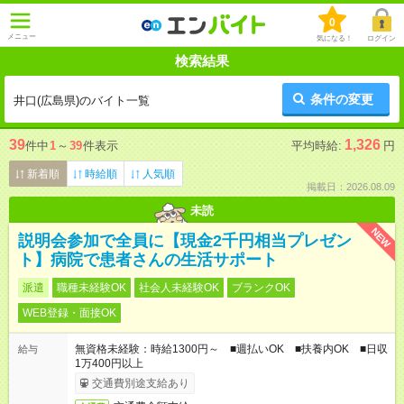
0
メニュー
気になる！
ログイン
検索結果
条件の変更
井口(広島県)のバイト一覧
39
1,326
件中
1
～
39
件表示
平均時給:
円
新着順
時給順
人気順
掲載日：2026.08.09
未読
NEW
説明会参加で全員に【現金2千円相当プレゼン
ト】病院で患者さんの生活サポート
派遣
職種未経験OK
社会人未経験OK
ブランクOK
WEB登録・面接OK
無資格未経験：時給1300円～ ■週払いOK ■扶養内OK ■日収
給与
1万400円以上
交通費別途支給あり