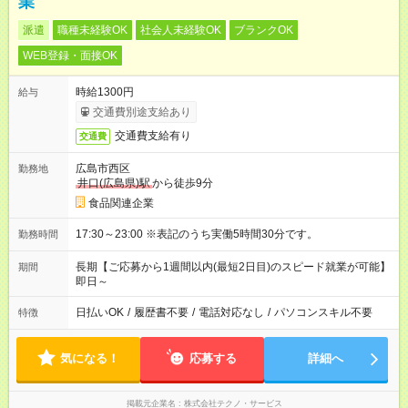
業
派遣
職種未経験OK
社会人未経験OK
ブランクOK
WEB登録・面接OK
時給1300円
給与
交通費別途支給あり
交通費支給有り
交通費
広島市西区
勤務地
井口(広島県)駅
から徒歩9分
食品関連企業
17:30～23:00 ※表記のうち実働5時間30分です。
勤務時間
長期【ご応募から1週間以内(最短2日目)のスピード就業が可能】
期間
即日～
日払いOK
/
履歴書不要
/
電話対応なし
/
パソコンスキル不要
特徴
気になる！
応募する
詳細へ
掲載元企業名
株式会社テクノ・サービス