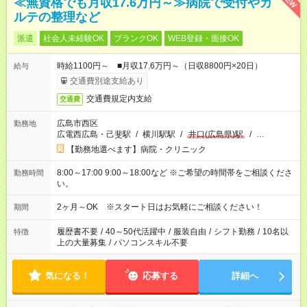
≪無資格でも月収17.6万円～≫病院で受付やカ
ルテの整理など
派遣
社会人未経験OK
ブランクOK
WEB登録・面接OK
時給1100円～ ■月収17.6万円～（日収8800円×20日）
給与
交通費別途支給あり
交通費規定内支給
交通費
広島市西区
勤務地
広電西広島・己斐駅
/
横川駅駅
/
井口(広島県)駅
/
…
【勤務地選べます】病院・クリニック
8:00～17:00 9:00～18:00など ※ご希望の時間帯をご相談くださ
勤務時間
い。
2ヶ月～OK ※スタート日はお気軽にご相談ください！
期間
履歴書不要
/
40～50代活躍中
/
服装自由
/
シフト勤務
/
10名以
特徴
上の大量募集
/
パソコンスキル不要
気になる！
応募する
詳細へ