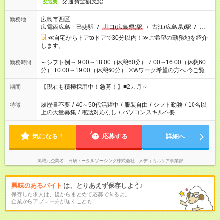
交通費全額支給
交通費
広島市西区
勤務地
広電西広島・己斐駅
/
井口(広島県)駅
/
古江(広島県)駅
/
…
≪自宅からドアtoドアで30分以内！≫ご希望の勤務地を紹介
します。
～シフト例～ 9:00～18:00（休憩60分） 7:00～16:00（休憩60
勤務時間
分） 10:00～19:00（休憩60分） ※Wワーク希望の方へ 今ご覧の
お仕事で希望する勤務時間と、もう1つのお仕事の勤務時間の合
計が 週40時間を超えなければOKです。
【現在も積極採用中！急募！】■2カ月～
期間
履歴書不要
/
40～50代活躍中
/
服装自由
/
シフト勤務
/
10名以
特徴
上の大量募集
/
電話対応なし
/
パソコンスキル不要
気になる！
応募する
詳細へ
掲載元企業名
日研トータルソーシング株式会社 メディカルケア事業部
興味のあるバイト
は、とりあえず保存しよう♪
保存した求人は、後からまとめて応募できるよ。
企業からアプローチが届くことも！