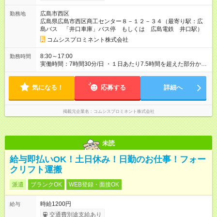
当（扶養家族がある場合） 14,500円～ 【試用期間】試用期間
あり 試用期間の長さ：6ヶ月 雇用形態、給与は本採用時と同じ
広島市西区
勤務地
です。
広島県広島市西区商工センター８－１２－３４（最寄り駅：広
島バス 「井口車庫」バス停 もしくは 広島電鉄 井口駅）
コムシスプロミネント株式会社
8:30～17:00
勤務時間
実働時間：7時間30分/日 ・１日あたり7.5時間を超えた部分から
残業手当の対象となります。 ・残業時間は平均20～40時間/月で
す。 ・土日祝日はお休みですが、輪番で休日出勤をお願いする
気になる！
ことがあります。
応募する
詳細へ
掲載元企業名
コムシスプロミネント株式会社
未読
給与即払いOK！土日休み！日勤のお仕事！フォー
クリフト運搬
派遣
ブランクOK
WEB登録・面接OK
時給1200円
給与
交通費別途支給あり