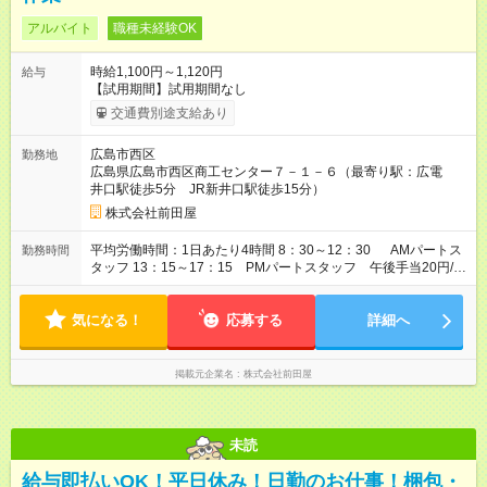
アルバイト
職種未経験OK
時給1,100円～1,120円
給与
【試用期間】試用期間なし
交通費別途支給あり
広島市西区
勤務地
広島県広島市西区商工センター７－１－６（最寄り駅：広電
井口駅徒歩5分 JR新井口駅徒歩15分）
株式会社前田屋
平均労働時間：1日あたり4時間 8：30～12：30 AMパートス
勤務時間
タッフ 13：15～17：15 PMパートスタッフ 午後手当20円/H
加算あり 勤務期間は相談可。有給有り、昇給あります。 ※週3日
以上から（曜日・日数は気軽にご相談下さい。勤務時間・曜日
気になる！
考慮します。） ※１００人以下の会社です、週３０時間以下な
応募する
詳細へ
ら雇用保険だけの加入ＯＫ 平均労働時間：1日あたり4時間 8：
30～12：30 AMパートスタッフ 13：15～17：15 PMパート
スタッフ 午後手当20円/H加算あり 勤務期間は相談可。有給有
掲載元企業名
株式会社前田屋
り、昇給あります。 ※週3日以上から（曜日・日数は気軽にご相
談下さい。勤務時間・曜日考慮します。） ※１００人以下の会
社です、週３０時間以下なら雇用保険だけの加入ＯＫ
未読
給与即払いOK！平日休み！日勤のお仕事！梱包・