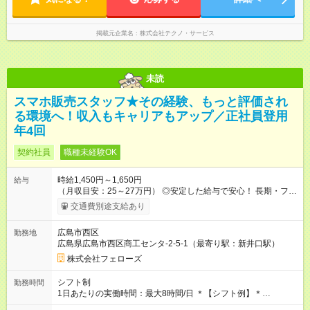
掲載元企業名
株式会社テクノ・サービス
未読
スマホ販売スタッフ★その経験、もっと評価され
る環境へ！収入もキャリアもアップ／正社員登用
年4回
契約社員
職種未経験OK
時給1,450円～1,650円
給与
（月収目安：25～27万円） ◎安定した給与で安心！ 長期・フル
タイムで勤務いただける方にお越しいただきたいと思っていま
交通費別途支給あり
す。シフトが削られることはないので、安定した給与が入りま
す。 ◎日払い・週払いもOK！※規定あり すぐに働きたい、稼ぎ
広島市西区
勤務地
たいという人もいると思います。このあたりは柔軟に対応する
広島県広島市西区商工センタ-2-5-1（最寄り駅：新井口駅）
ので、お気軽にご相談ください！ ※2ヶ月の試用期間がありま
す。その間の給与・待遇に変更はありません。 【試用期間】試
株式会社フェローズ
用期間あり 試用期間の長さ：2ヶ月 雇用形態、給与は本採用時
と同じです。
シフト制
勤務時間
1日あたりの実働時間：最大8時間/日 ＊【シフト例】＊
(1) 10:00～19:00 (2) 11:00～20:00 (3) 12:00～21:00 など ◎