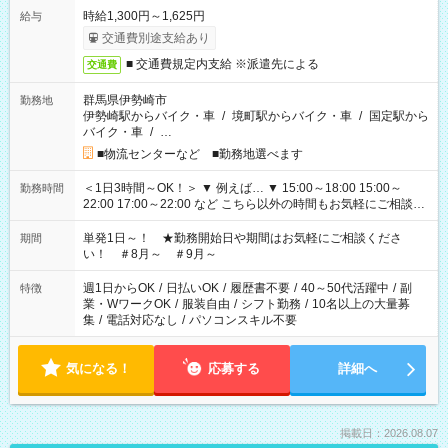
時給1,300円～1,625円
給与
交通費別途支給あり
■ 交通費規定内支給 ※派遣先による
交通費
群馬県伊勢崎市
勤務地
伊勢崎駅からバイク・車
/
境町駅からバイク・車
/
国定駅から
バイク・車
/
…
■物流センターなど ■勤務地選べます
＜1日3時間～OK！＞ ▼ 例えば… ▼ 15:00～18:00 15:00～
勤務時間
22:00 17:00～22:00 など こちら以外の時間もお気軽にご相談く
ださい！
単発1日～！ ★勤務開始日や期間はお気軽にご相談くださ
期間
い！ ＃8月～ ＃9月～
週1日からOK
/
日払いOK
/
履歴書不要
/
40～50代活躍中
/
副
特徴
業・WワークOK
/
服装自由
/
シフト勤務
/
10名以上の大量募
集
/
電話対応なし
/
パソコンスキル不要
気になる！
応募する
詳細へ
掲載日：2026.08.07