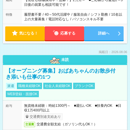
【現在も積極採用中！急募！】2カ月～ ■ご応募から最短2～3
期間
の方へ 今ご覧のお仕事で希望する勤務時間と、もう1つのお仕事
日後の就業も相談可能です！
の勤務時間。 合計で週40時間を超える場合は応募できません。
履歴書不要
/
40～50代活躍中
/
服装自由
/
シフト勤務
/
10名以
特徴
上の大量募集
/
電話対応なし
/
パソコンスキル不要
気になる！
応募する
詳細へ
掲載日：2026.08.06
未読
【オープニング募集】おばあちゃんのお散歩付
き添いも仕事の1つ
派遣
職種未経験OK
社会人未経験OK
ブランクOK
WEB登録・面接OK
無資格未経験：時給1300円～ ■週払いOK ■扶養内OK ■日
給与
収1万400円以上
交通費別途支給あり
交通費全額支給（ガソリン代もOK！）
交通費