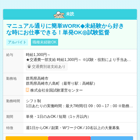
未読
マニュアル通りに簡単WORK◆未経験から好き
な時にお仕事できる！単発OK◎試験監督
アルバイト
職種未経験OK
時給1,300円～
給与
★交通費一部支給 時給1,300円～ ※試験・役割により手当あり
※勤務回数により昇給あり 【即給（前払い）オプションあ
交通費別途支給あり
り！】 希望される場合、勤務から1週間ほどで給与の一部を受け
取れます。 ※手数料418円がかかります。 【過去試験日の収入
群馬県高崎市
勤務地
例】 ・河合塾模擬試験 8:30～17:30（休憩1時間） 時給1,300円
群馬県高崎市八島町（最寄り駅：高崎駅）
×8時間＝日収10,400円＋交通費 ※当日の役割により時給＋100
円の場合あり ・国家試験 7:00～13:30（休憩なし） 時給1,300
株式会社全国試験運営センター
円（役割手当＋100円）×6時間＝日収8,400円＋交通費 【試用期
間】試用期間なし
シフト制
勤務時間
1日あたりの実働時間：最大7時間/日 09：00～17：00 ※勤務時
間は 試験により異なります。
単発・1日のみOK / 短期（1ヶ月以内）
期間
週1日からOK / 副業・WワークOK / 10名以上の大量募集
特徴