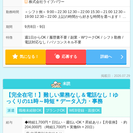
株式会社ライブパワー
＜シフト例＞ 9:00～22:30 12:30～22:00 15:30～21:00 12:30～
勤務時間
19:00 12:30～22:00 上記の時間から好きな時間を選べます！ ※
時間は変更となる可能性があります
9月8日・9日
期間
週1日からOK
/
履歴書不要
/
副業・WワークOK
/
シフト勤務
/
特徴
電話対応なし
/
パソコンスキル不要
気になる！
応募する
詳細へ
掲載日：2026.07.29
未読
【完全在宅！】難しい業務なし＆電話なし！ゆ
っくりの11時～時短＊データ入力・事務
派遣
職種未経験OK
ブランクOK
WEB登録・面接OK
◆時給1,700円＊日払い・週払いOK＊昇給あり♪【月収例】 ・約
給与
204,000円 （時給1,700円 × 実働6h × 20日）