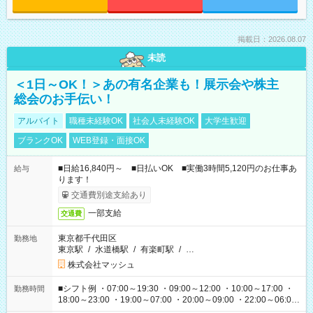
掲載日：2026.08.07
未読
＜1日～OK！＞あの有名企業も！展示会や株主
総会のお手伝い！
アルバイト
職種未経験OK
社会人未経験OK
大学生歓迎
ブランクOK
WEB登録・面接OK
■日給16,840円～ ■日払いOK ■実働3時間5,120円のお仕事あ
給与
ります！
交通費別途支給あり
一部支給
交通費
東京都千代田区
勤務地
東京駅
/
水道橋駅
/
有楽町駅
/
…
株式会社マッシュ
■シフト例 ・07:00～19:30 ・09:00～12:00 ・10:00～17:00 ・
勤務時間
18:00～23:00 ・19:00～07:00 ・20:00～09:00 ・22:00～06:00
etc ★最短で3時間で5,120円のお仕事から 15時間で2万円近く稼