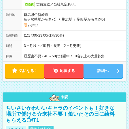
実費支給／当社規定あり。
交通費
群馬県伊勢崎市
勤務地
新伊勢崎駅から車7分
/
剛志駅
/
駒形駅から車24分
化粧品
(1)17:00-23:00(休憩30分)
勤務時間
3ヶ月以上／即日～長期（2ヶ月更新）
期間
履歴書不要
/
40～50代活躍中
/
10名以上の大量募集
特徴
気になる！
応募する
詳細へ
未読
ちいさいかわいいキャラのイベントも！好きな
場所で働ける☆来社不要！働いたその日に給料
もらえる◎/T1