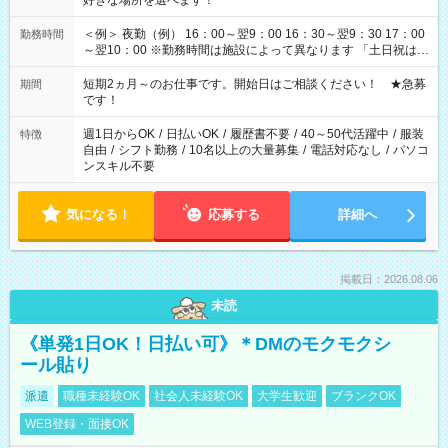
好きな場所を選べます！
＜例＞ 夜勤（例） 16：00～翌9：00 16：30～翌9：30 17：00
勤務時間
～翌10：00 ※勤務時間は施設によって異なります 「土日祝は休
みたい」 「しっかり稼ぎたい」 「もう少し遅い時間から始めた
い」など ご希望にあったお仕事をご案内いたします。 ※未経験
短期2ヵ月～のお仕事です。開始日はご相談ください！ ★急募
期間
の方の場合は1～2ヶ月間は日中での仕事を経験いただき、 お
です！
仕事に慣れてからの夜勤になります。 ★家庭の都合でお休みが
必要な場合も遠慮なくご相談ください。
週1日からOK
/
日払いOK
/
履歴書不要
/
40～50代活躍中
/
服装
特徴
自由
/
シフト勤務
/
10名以上の大量募集
/
電話対応なし
/
パソコ
ンスキル不要
気になる！
応募する
詳細へ
掲載日：2026.08.06
未読
《単発1日OK！日払い可》＊DMのモクモクシ
ール貼り
派遣
職種未経験OK
社会人未経験OK
大学生歓迎
ブランクOK
WEB登録・面接OK