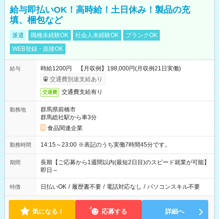
給与即払いOK！高時給！土日休み！製品の充
填、梱包など
派遣
職種未経験OK
社会人未経験OK
ブランクOK
WEB登録・面接OK
時給1200円 【月収例】198,000円(月収例21日実働)
給与
交通費別途支給あり
交通費支給有り
交通費
群馬県前橋市
勤務地
群馬総社駅から車3分
食品関連企業
14:15～23:00 ※表記のうち実働7時間45分です。
勤務時間
長期【ご応募から1週間以内(最短2日目)のスピード就業が可能】
期間
即日～
日払いOK
/
履歴書不要
/
電話対応なし
/
パソコンスキル不要
特徴
気になる！
応募する
詳細へ