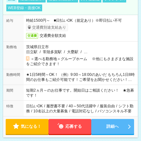
WEB登録・面接OK
時給1500円～ ■日払いOK（規定あり）※即日払い不可
給与
交通費別途支給あり
交通費全額支給
交通費
茨城県日立市
勤務地
日立駅
/
常陸多賀駅
/
大甕駅
/
…
＜選べる勤務地＞グループホーム ※他にもさまざまな施設
をご紹介できます！
★1日5時間～OK！ （例）9:00～18:00のあいだ もちろん1日8時
勤務時間
間のお仕事もご紹介可能です！ご希望をお聞かせください！★
家庭の都合でお休みが必要な場合も遠慮なくご相談ください。
※週最低15時間以上の勤務が必要です
短期2ヵ月～のお仕事です。開始日はご相談ください！ ★急募
期間
です！
日払いOK
/
履歴書不要
/
40～50代活躍中
/
服装自由
/
シフト勤
特徴
務
/
10名以上の大量募集
/
電話対応なし
/
パソコンスキル不要
気になる！
応募する
詳細へ