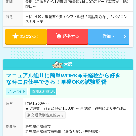
長期【ご応募から1週間以内(最短2日目)のスピード就業が可能】
期間
即日～
日払いOK
/
履歴書不要
/
シフト勤務
/
電話対応なし
/
パソコン
特徴
スキル不要
気になる！
応募する
詳細へ
未読
マニュアル通りに簡単WORK◆未経験から好き
な時にお仕事できる！単発OK◎試験監督
アルバイト
職種未経験OK
時給1,300円～
給与
★交通費一部支給 時給1,300円～ ※試験・役割により手当あり
※勤務回数により昇給あり 【即給（前払い）オプションあ
交通費別途支給あり
り！】 希望される場合、勤務から1週間ほどで給与の一部を受け
取れます。 ※手数料418円がかかります。 【過去試験日の収入
群馬県伊勢崎市
勤務地
例】 ・河合塾模擬試験 8:30～17:30（休憩1時間） 時給1,300円
群馬県伊勢崎市曲輪町（最寄り駅：伊勢崎駅）
×8時間＝日収10,400円＋交通費 ※当日の役割により時給＋100