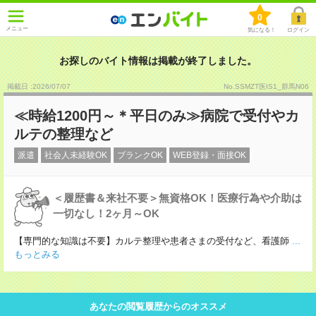
0
メニュー
気になる！
ログイン
お探しのバイト情報は掲載が終了しました。
掲載日 :2026
/
07
/
07
No.SSMZT医IS1_群馬N06
≪時給1200円～＊平日のみ≫病院で受付やカ
ルテの整理など
派遣
社会人未経験OK
ブランクOK
WEB登録・面接OK
＜履歴書＆来社不要＞無資格OK！医療行為や介助は
一切なし！2ヶ月～OK
【専門的な知識は不要】カルテ整理や患者さまの受付など、看護師
...
もっとみる
あなたの閲覧履歴からのオススメ