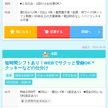
げるお仕事も！ ご希望のお時間に合わせてご紹介！ ※シフトは
■１日のみ・1回だけお仕事OK！
期間
現場によって異なります。 ※勿論、休憩時間はあるのでご安心
ください！
週1日からOK
/
日払いOK
/
履歴書不要
/
副業・WワークOK
/
シ
特徴
フト勤務
/
10名以上の大量募集
/
電話対応なし
/
パソコンスキ
ル不要
気になる！
応募する
詳細へ
掲載日：2026.08.06
未読
短時間シフトあり！WEBでサクッと登録OK＊
クッキーなどの仕分け
派遣
職種未経験OK
社会人未経験OK
大学生歓迎
ブランクOK
WEB登録・面接OK
時給1500円 ■日払い・週払いOK！(規定あり) ■現金日払いも
給与
OK(規定あり)
交通費別途支給あり