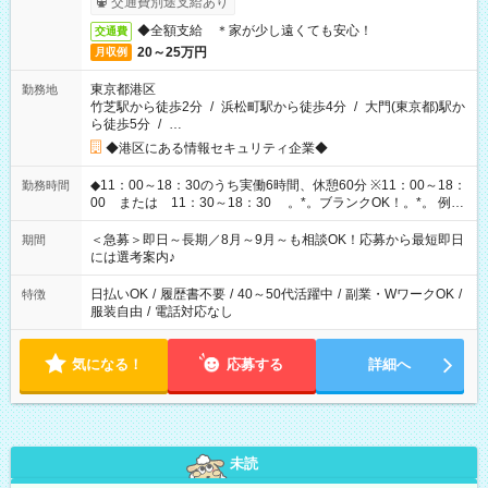
交通費別途支給あり
◆全額支給 ＊家が少し遠くても安心！
交通費
20～25万円
月収例
東京都港区
勤務地
竹芝駅から徒歩2分
/
浜松町駅から徒歩4分
/
大門(東京都)駅か
ら徒歩5分
/
…
◆港区にある情報セキュリティ企業◆
◆11：00～18：30のうち実働6時間、休憩60分 ※11：00～18：
勤務時間
00 または 11：30～18：30 。*。ブランクOK！。*。 例え
ば前職が、 在宅/財団法人/事務/コールセンター/受付/販売/カフェ
スタッフ スイーツ販売/ホテルフロント/化粧品販売/など 様々な
＜急募＞即日～長期／8月～9月～も相談OK！応募から最短即日
期間
業界から入社して活躍されています♪
には選考案内♪
日払いOK
/
履歴書不要
/
40～50代活躍中
/
副業・WワークOK
/
特徴
服装自由
/
電話対応なし
気になる！
応募する
詳細へ
未読