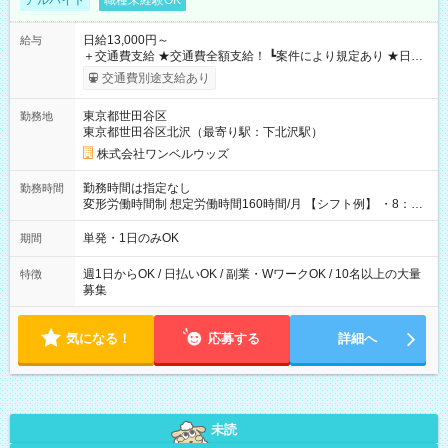
アルバイト
職種未経験OK
日給13,000円～
給与
＋交通費支給 ★交通費全額支給！ ┗案件により規定あり ★日払
いOK！（規定あり） ┗働いたその日に現金GET♪ お仕事後はコ
交通費別途支給あり
ンビニATMから 日払い分を引き落とせます！ 【試用期間】試
用期間なし
東京都世田谷区
勤務地
東京都世田谷区北沢（最寄り駅：下北沢駅）
株式会社ワンベルウッズ
勤務時間は指定なし
勤務時間
変形労働時間制 想定労働時間160時間/月 【シフト例】 ・8：00
～21：00
単発・1日のみOK
期間
週1日からOK / 日払いOK / 副業・WワークOK / 10名以上の大量
特徴
募集
気になる！
応募する
詳細へ
未読