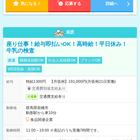
気になる！
応募する
詳細へ
未読
座り仕事！給与即払いOK！高時給！平日休み！
牛乳の検査
派遣
職種未経験OK
社会人未経験OK
ブランクOK
WEB登録・面接OK
時給1300円 【月収例】191,000円(月収例21日実働)
給与
交通費別途支給あり
交通費支給有り
交通費
群馬県前橋市
勤務地
駒形駅から車10分
食品関連企業
11:00～19:00 ※表記のうち実働7時間です。
勤務時間