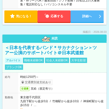
業・WワークOK
/
服装自由
/
シフト勤務
/
10名以上の大量募
集
/
電話対応なし
/
パソコンスキル不要
気になる！
応募する
詳細へ
掲載日：2026.08.03
未読
＜日本を代表するバンド＊サカナクション＞ツ
アー公演のサポートバイト＠日本武道館
アルバイト
職種未経験OK
社会人未経験OK
大学生歓迎
ブランクOK
時給1250円～
給与
交通費別途支給あり
支給（規定有り）
交通費
東京都千代田区
勤務地
九段下駅から徒歩5分
/
竹橋駅から徒歩10分
/
神保町駅から徒
歩15分
/
…