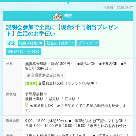
掲載日：2026.08.07
未読
説明会参加で全員に【現金2千円相当プレゼン
ト】生活のお手伝い
派遣
職種未経験OK
社会人未経験OK
ブランクOK
WEB登録・面接OK
無資格未経験：時給1300円～ ■週払いOK ■扶養内OK ■日
給与
収1万400円以上
交通費別途支給あり
交通費全額支給（ガソリン代もOK！）
交通費
群馬県前橋市
勤務地
前橋大島駅
/
城東駅
/
江木駅
/
…
≪車通勤もOK！≫ご自宅近くでご希望の勤務地を紹介しま
す。
9:00～18:00（休憩60分） ■ご希望があれば下記シフトもOK！
勤務時間
早番 7:00～16:00 遅番 10:00～19:00 「家族と休みを合わせた
い」 「余裕を持って夕飯の準備がしたい」 「できれば残業はし
たくない」 など、ご希望を教えてくださいね。 ※Wワーク希望