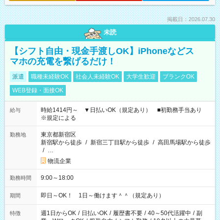
掲載日：2026.07.30
未読
【シフト自由・現金手渡しOK】iPhoneなどス
マホの充電を繋げるだけ！
派遣
職種未経験OK
社会人未経験OK
大学生歓迎
ブランクOK
WEB登録・面接OK
時給1414円～ ▼日払いOK（規定あり） ■初勤務手当あり
給与
※規定による
東京都新宿区
勤務地
新宿駅から徒歩
/
新宿三丁目駅から徒歩
/
高田馬場駅から徒歩
/
…
物流企業
9:00～18:00
勤務時間
即日～OK！ 1日～働けます＾＾（規定あり）
期間
週1日からOK
/
日払いOK
/
履歴書不要
/
40～50代活躍中
/
副
特徴