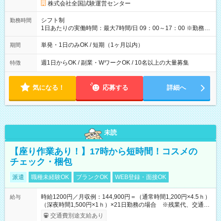
円の場合あり ・国家試験 7:00～13:30（休憩なし） 時給1,300
株式会社全国試験運営センター
円（役割手当＋100円）×6時間＝日収8,400円＋交通費 【試用期
間】試用期間なし
シフト制
勤務時間
1日あたりの実働時間：最大7時間/日 09：00～17：00 ※勤務時
間は 試験により異なります。
単発・1日のみOK / 短期（1ヶ月以内）
期間
週1日からOK / 副業・WワークOK / 10名以上の大量募集
特徴
気になる！
応募する
詳細へ
未読
【座り作業あり！】17時から短時間！コスメの
チェック・梱包
派遣
職種未経験OK
ブランクOK
WEB登録・面接OK
時給1200円／月収例：144,900円＝（通常時間1,200円×4.5ｈ）
給与
（深夜時間1,500円×1ｈ）×21日勤務の場合 ※残業代、交通費
別途支給
交通費別途支給あり