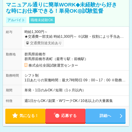
マニュアル通りに簡単WORK◆未経験から好き
な時にお仕事できる！単発OK◎試験監督
アルバイト
職種未経験OK
時給1,300円～
給与
★交通費一部支給 時給1,300円～ ※試験・役割により手当あり
※勤務回数により昇給あり 【即給（前払い）オプションあ
交通費別途支給あり
り！】 希望される場合、勤務から1週間ほどで給与の一部を受け
取れます。 ※手数料418円がかかります。 【過去試験日の収入
群馬県前橋市
勤務地
例】 ・河合塾模擬試験 8:30～17:30（休憩1時間） 時給1,300円
群馬県前橋市表町（最寄り駅：前橋駅）
×8時間＝日収10,400円＋交通費 ※当日の役割により時給＋100
円の場合あり ・国家試験 7:00～13:30（休憩なし） 時給1,300
株式会社全国試験運営センター
円（役割手当＋100円）×6時間＝日収8,400円＋交通費 【試用期
間】試用期間なし
シフト制
勤務時間
1日あたりの実働時間：最大7時間/日 09：00～17：00 ※勤務時
間は 試験により異なります。
単発・1日のみOK / 短期（1ヶ月以内）
期間
週1日からOK / 副業・WワークOK / 10名以上の大量募集
特徴
気になる！
応募する
詳細へ