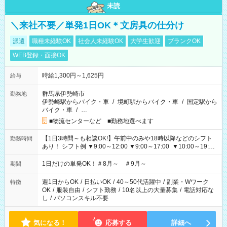
未読
＼来社不要／単発1日OK＊文房具の仕分け
派遣
職種未経験OK
社会人未経験OK
大学生歓迎
ブランクOK
WEB登録・面接OK
時給1,300円～1,625円
給与
群馬県伊勢崎市
勤務地
伊勢崎駅からバイク・車
/
境町駅からバイク・車
/
国定駅から
バイク・車
/
…
■物流センターなど ■勤務地選べます
【1日3時間～も相談OK!】午前中のみや18時以降などのシフト
勤務時間
あり！ シフト例 ▼9:00～12:00 ▼9:00～17:00 ▼10:00～19:00
▼18:00～21:00
1日だけの単発OK！＃8月～ ＃9月～
期間
週1日からOK
/
日払いOK
/
40～50代活躍中
/
副業・Wワーク
特徴
OK
/
服装自由
/
シフト勤務
/
10名以上の大量募集
/
電話対応な
し
/
パソコンスキル不要
気になる！
応募する
詳細へ