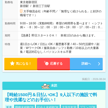
東京都新宿区
勤務地
新宿駅
/
新宿三丁目駅
大手物流会社（年齢不問／「無理なく続けられる」と好評の
職場です！）
9:00～18:00（実動8時間） 希望の時間帯を選べます！ ＜シフト
勤務時間
例＞ ・8：30～12：00 ・10：00～19：00 ・17：00～22：00
・13：00～22：00 ・22：00～翌6：00 など
【急募】即日スタートＯＫ！ 単発1日のみから働けます。
期間
週1日からOK
/
日払いOK
/
履歴書不要
/
40～50代活躍中
/
副
特徴
業・WワークOK
/
服装自由
/
シフト勤務
/
10名以上の大量募
集
/
電話対応なし
/
パソコンスキル不要
気になる！
応募する
詳細へ
掲載日：2026.08.04
未読
【時給1500円＆日払いOK】9人以下の施設で料
理や洗濯などのお手伝い！
派遣
職種未経験OK
社会人未経験OK
大学生歓迎
ブランクOK