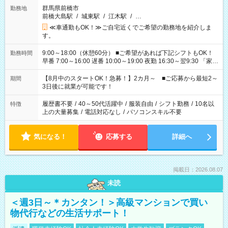
群馬県前橋市
勤務地
前橋大島駅
/
城東駅
/
江木駅
/
…
≪車通勤もOK！≫ご自宅近くでご希望の勤務地を紹介しま
す。
9:00～18:00（休憩60分） ■ご希望があれば下記シフトもOK！
勤務時間
早番 7:00～16:00 遅番 10:00～19:00 夜勤 16:30～翌9:30 「家族
と休みを合わせたい」 「余裕を持って夕飯の準備がしたい」
「できれば残業はしたくない」 など、ご希望を教えてください
【8月中のスタートOK！急募！】2カ月～ ■ご応募から最短2～
期間
ね。 ※Wワーク希望の方へ 今ご覧のお仕事で希望する勤務時間
3日後に就業が可能です！
と、もう1つのお仕事の勤務時間。 合計で週40時間を超える場
合は応募できません。
履歴書不要
/
40～50代活躍中
/
服装自由
/
シフト勤務
/
10名以
特徴
上の大量募集
/
電話対応なし
/
パソコンスキル不要
気になる！
応募する
詳細へ
掲載日：2026.08.07
未読
＜週3日～＊カンタン！＞高級マンションで買い
物代行などの生活サポート！