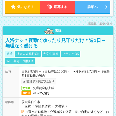
気になる！
応募する
詳細へ
掲載日：2026.08.04
未読
入浴ナシ＊夜勤でゆったり見守りだけ＊週1日～
無理なく働ける
派遣
社会人未経験OK
大学生歓迎
ブランクOK
WEB登録・面接OK
日収2.9万円～（日勤時給1650円） ■月収例23.7万円～（夜勤
給与
月8回勤務の場合）
交通費別途支給あり
交通費全額支給
交通費
20～25万円
月収例
茨城県日立市
勤務地
日立駅
/
常陸多賀駅
/
大甕駅
/
…
＜選べる勤務地＞介護施設や病院 ※ご自宅の近くなど、お