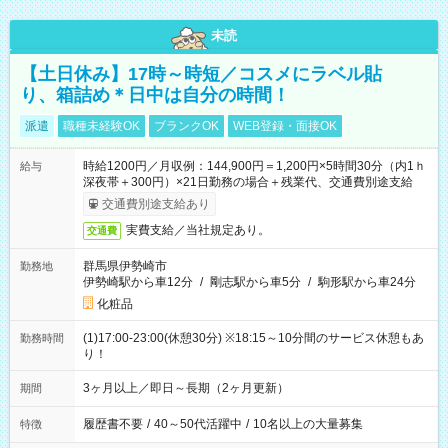
未読
【土日休み】17時～時短／コスメにラベル貼
り、箱詰め＊日中は自分の時間！
派遣
職種未経験OK
ブランクOK
WEB登録・面接OK
時給1200円／月収例：144,900円＝1,200円×5時間30分（内1ｈ
給与
深夜帯＋300円）×21日勤務の場合＋残業代、交通費別途支給
交通費別途支給あり
実費支給／当社規定あり。
交通費
群馬県伊勢崎市
勤務地
伊勢崎駅から車12分
/
剛志駅から車5分
/
駒形駅から車24分
化粧品
(1)17:00-23:00(休憩30分) ※18:15～10分間のサービス休憩もあ
勤務時間
り！
3ヶ月以上／即日～長期（2ヶ月更新）
期間
履歴書不要
/
40～50代活躍中
/
10名以上の大量募集
特徴