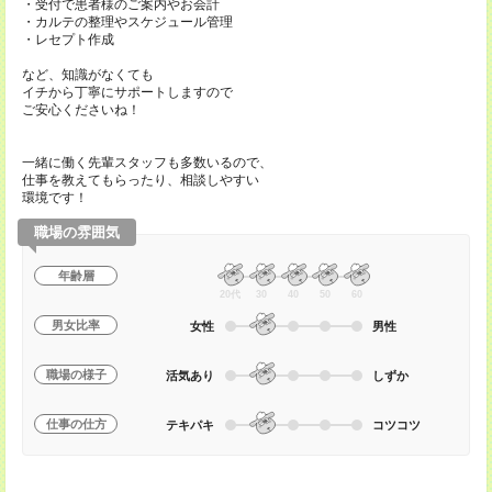
・受付で患者様のご案内やお会計
・カルテの整理やスケジュール管理
・レセプト作成
など、知識がなくても
イチから丁寧にサポートしますので
ご安心くださいね！
一緒に働く先輩スタッフも多数いるので、
仕事を教えてもらったり、相談しやすい
環境です！
職場の雰囲気
年齢層
20代
30
40
50
60
男女比率
女性
男性
職場の様子
活気あり
しずか
仕事の仕方
テキパキ
コツコツ