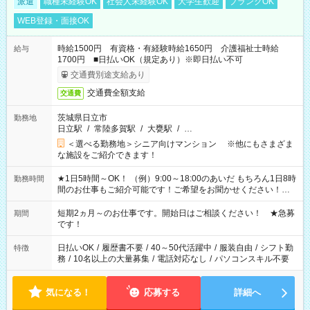
派遣
職種未経験OK
社会人未経験OK
大学生歓迎
ブランクOK
WEB登録・面接OK
時給1500円 有資格・有経験時給1650円 介護福祉士時給
給与
1700円 ■日払いOK（規定あり）※即日払い不可
交通費別途支給あり
交通費全額支給
交通費
茨城県日立市
勤務地
日立駅
/
常陸多賀駅
/
大甕駅
/
…
＜選べる勤務地＞シニア向けマンション ※他にもさまざま
な施設をご紹介できます！
★1日5時間～OK！ （例）9:00～18:00のあいだ もちろん1日8時
勤務時間
間のお仕事もご紹介可能です！ご希望をお聞かせください！★
家庭の都合でお休みが必要な場合も遠慮なくご相談ください。
※週最低15時間以上の勤務が必要です
短期2ヵ月～のお仕事です。開始日はご相談ください！ ★急募
期間
です！
日払いOK
/
履歴書不要
/
40～50代活躍中
/
服装自由
/
シフト勤
特徴
務
/
10名以上の大量募集
/
電話対応なし
/
パソコンスキル不要
気になる！
応募する
詳細へ