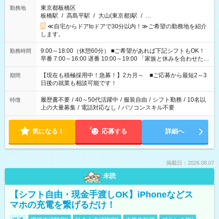
東京都板橋区
勤務地
板橋駅
/
高島平駅
/
大山(東京都)駅
/
…
≪自宅からドアtoドアで30分以内！≫ご希望の勤務地を紹介
します。
9:00～18:00（休憩60分） ■ご希望があれば下記シフトもOK！
勤務時間
早番 7:00～16:00 遅番 10:00～19:00 「家族と休みを合わせた
い」 「余裕を持って夕飯の準備がしたい」 「できれば残業はし
たくない」 など、ご希望を教えてくださいね。 ※Wワーク希望
【現在も積極採用中！急募！】2カ月～ ■ご応募から最短2～3
期間
の方へ 今ご覧のお仕事で希望する勤務時間と、もう1つのお仕事
日後の就業も相談可能です！
の勤務時間。 合計で週40時間を超える場合は応募できません。
履歴書不要
/
40～50代活躍中
/
服装自由
/
シフト勤務
/
10名以
特徴
上の大量募集
/
電話対応なし
/
パソコンスキル不要
気になる！
応募する
詳細へ
掲載日：2026.08.07
未読
【シフト自由・現金手渡しOK】iPhoneなどス
マホの充電を繋げるだけ！