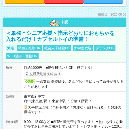
掲載日：2026.08.06
未読
＜単発＊シニア応援＞指示どおりにおもちゃを
入れるだけ！カプセルトイの準備！
派遣
職種未経験OK
社会人未経験OK
大学生歓迎
ブランクOK
WEB登録・面接OK
時給1500円 ■現金日払いもOK（規定あり）
給与
交通費別途支給あり
一部支給 ※登録後、選んだお仕事によって条件が異なる
交通費
ことがあります
東京都府中市
勤務地
府中(東京都)駅
/
東府中駅
/
分倍河原駅
/
…
大手物流会社（年齢不問／「無理なく続けられる」と好評の
職場です！）
9:00～18:00など ■希望の時間帯を選べます！ ▼他にも様々な時
勤務時間
間帯でお仕事をご用意しています！ ＜シフト例＞ 8:30～12:00