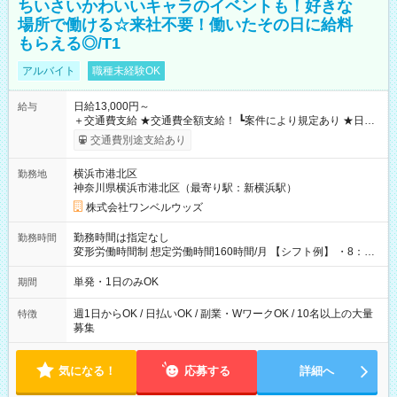
ちいさいかわいいキャラのイベントも！好きな
場所で働ける☆来社不要！働いたその日に給料
もらえる◎/T1
アルバイト
職種未経験OK
日給13,000円～
給与
＋交通費支給 ★交通費全額支給！ ┗案件により規定あり ★日払
いOK！（規定あり） ┗働いたその日に現金GET♪ お仕事後はコ
交通費別途支給あり
ンビニATMから 日払い分を引き落とせます！ 【試用期間】試
用期間なし
横浜市港北区
勤務地
神奈川県横浜市港北区（最寄り駅：新横浜駅）
株式会社ワンベルウッズ
勤務時間は指定なし
勤務時間
変形労働時間制 想定労働時間160時間/月 【シフト例】 ・8：00
～21：00
単発・1日のみOK
期間
週1日からOK / 日払いOK / 副業・WワークOK / 10名以上の大量
特徴
募集
気になる！
応募する
詳細へ