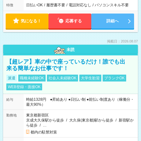
日払いOK
/
履歴書不要
/
電話対応なし
/
パソコンスキル不要
特徴
気になる！
応募する
詳細へ
掲載日：2026.08.07
未読
【超レア】車の中で座っているだけ！誰でも出
来る簡単なお仕事です！
派遣
職種未経験OK
社会人未経験OK
大学生歓迎
ブランクOK
WEB登録・面接OK
時給1328円 ●昇給あり ●日払い制 ●前払い制度あり（稼働分・
給与
最大90%）
東京都新宿区
勤務地
京成大久保駅から徒歩
/
大久保(東京都)駅から徒歩
/
新宿駅か
ら徒歩
/
…
都内の駐禁対策