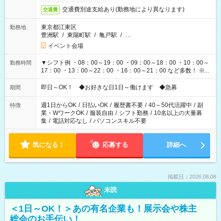
交通費別途支給あり(勤務地により異なります)
交通費
東京都江東区
勤務地
豊洲駅
/
東陽町駅
/
亀戸駅
/
…
イベント会場
▼シフト例 ・08：00～19：00 ・09：00～18：00 ・10：00～
勤務時間
17：00 ・13：00～22：00 ・16：00～21：00 など多数！ ※お
仕事により勤務時間が異なります
即日～OK！ ◆お好きな日1日～働けます ◆急募
期間
週1日からOK
/
日払いOK
/
履歴書不要
/
40～50代活躍中
/
副
特徴
業・WワークOK
/
服装自由
/
シフト勤務
/
10名以上の大量募
集
/
電話対応なし
/
パソコンスキル不要
気になる！
応募する
詳細へ
掲載日：2026.08.08
未読
＜1日～OK！＞あの有名企業も！展示会や株主
総会のお手伝い！