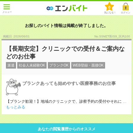
0
メニュー
気になる！
ログイン
お探しのバイト情報は掲載が終了しました。
掲載日 :2026
/
06
/
01
No.SSMZT医IS9_区内100
【長期安定】クリニックでの受付＆ご案内な
どのお仕事
派遣
社会人未経験OK
ブランクOK
WEB登録・面接OK
ブランクあっても始めやすい医療事務のお仕事
【ブランク歓迎！】地域のクリニックで、診察予約の受付やそれに
...
もっとみる
あなたの閲覧履歴からのオススメ