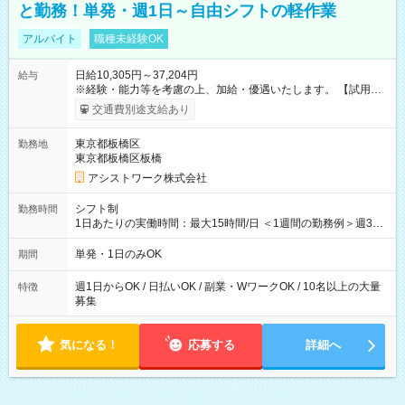
と勤務！単発・週1日～自由シフトの軽作業
アルバイト
職種未経験OK
日給10,305円～37,204円
給与
※経験・能力等を考慮の上、加給・優遇いたします。 【試用期
間】試用期間なし
交通費別途支給あり
東京都板橋区
勤務地
東京都板橋区板橋
アシストワーク株式会社
シフト制
勤務時間
1日あたりの実働時間：最大15時間/日 ＜1週間の勤務例＞週3回
勤務 勤務：月・水・金 休み：火・木・土・日 好きな時にお仕事
可能です！ ※1日あたりの最大実働時間は日勤、夜勤共に勤務し
単発・1日のみOK
期間
た時間になります。
週1日からOK / 日払いOK / 副業・WワークOK / 10名以上の大量
特徴
募集
気になる！
応募する
詳細へ