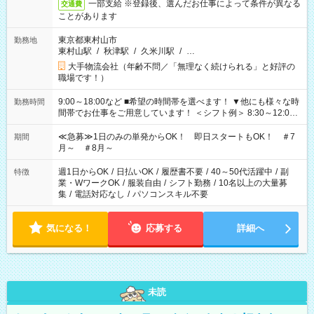
一部支給 ※登録後、選んだお仕事によって条件が異なる
交通費
ことがあります
東京都東村山市
勤務地
東村山駅
/
秋津駅
/
久米川駅
/
…
大手物流会社（年齢不問／「無理なく続けられる」と好評の
職場です！）
9:00～18:00など ■希望の時間帯を選べます！ ▼他にも様々な時
勤務時間
間帯でお仕事をご用意しています！ ＜シフト例＞ 8:30～12:00
17:00～22:00 13:00～22:00 22:00～翌6:00 など
≪急募≫1日のみの単発からOK！ 即日スタートもOK！ ＃7
期間
月～ ＃8月～
週1日からOK
/
日払いOK
/
履歴書不要
/
40～50代活躍中
/
副
特徴
業・WワークOK
/
服装自由
/
シフト勤務
/
10名以上の大量募
集
/
電話対応なし
/
パソコンスキル不要
気になる！
応募する
詳細へ
未読