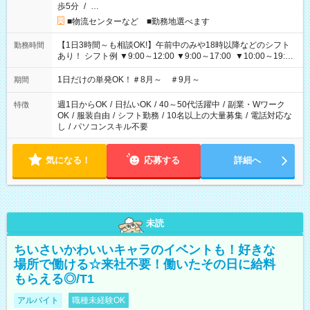
歩5分
/
…
■物流センターなど ■勤務地選べます
【1日3時間～も相談OK!】午前中のみや18時以降などのシフト
勤務時間
あり！ シフト例 ▼9:00～12:00 ▼9:00～17:00 ▼10:00～19:00
▼18:00～21:00
1日だけの単発OK！＃8月～ ＃9月～
期間
週1日からOK
/
日払いOK
/
40～50代活躍中
/
副業・Wワーク
特徴
OK
/
服装自由
/
シフト勤務
/
10名以上の大量募集
/
電話対応な
し
/
パソコンスキル不要
気になる！
応募する
詳細へ
未読
ちいさいかわいいキャラのイベントも！好きな
場所で働ける☆来社不要！働いたその日に給料
もらえる◎/T1
アルバイト
職種未経験OK