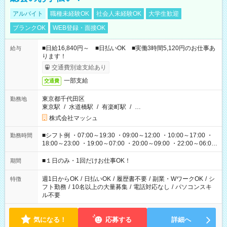
アルバイト
職種未経験OK
社会人未経験OK
大学生歓迎
ブランクOK
WEB登録・面接OK
■日給16,840円～ ■日払いOK ■実働3時間5,120円のお仕事あ
給与
ります！
交通費別途支給あり
一部支給
交通費
東京都千代田区
勤務地
東京駅
/
水道橋駅
/
有楽町駅
/
…
株式会社マッシュ
■シフト例 ・07:00～19:30 ・09:00～12:00 ・10:00～17:00 ・
勤務時間
18:00～23:00 ・19:00～07:00 ・20:00～09:00 ・22:00～06:00
etc ★最短で3時間で5,120円のお仕事から 15時間で2万円近く稼
げるお仕事も！ ご希望のお時間に合わせてご紹介！ ※シフトは
■１日のみ・1回だけお仕事OK！
期間
現場によって異なります。 ※勿論、休憩時間はあるのでご安心
ください！
週1日からOK
/
日払いOK
/
履歴書不要
/
副業・WワークOK
/
シ
特徴
フト勤務
/
10名以上の大量募集
/
電話対応なし
/
パソコンスキ
ル不要
気になる！
応募する
詳細へ