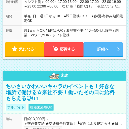
＜シフト例＞ 09:00～17:00 13:00～22:00 17:00～22:00 19:00
勤務時間
～23:00 22:00～06:00 など ※「昼間だけ」「夜勤だけ」など
の希望OK
単発1日・週1日からOK ●即日勤務OK！ ●春/夏/冬休み期間限
期間
定OK！
週1日からOK
/
日払いOK
/
履歴書不要
/
40～50代活躍中
/
副
特徴
業・WワークOK
/
シフト勤務
気になる！
応募する
詳細へ
未読
ちいさいかわいいキャラのイベントも！好きな
場所で働ける☆来社不要！働いたその日に給料
もらえる◎/T1
アルバイト
職種未経験OK
日給13,000円～
給与
＋交通費支給 ★交通費全額支給！ ┗案件により規定あり ★日払
いOK！（規定あり） ┗働いたその日に現金GET♪ お仕事後はコ