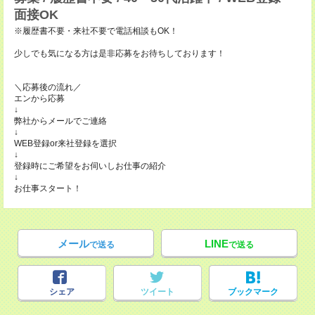
面接OK
※履歴書不要・来社不要で電話相談もOK！
少しでも気になる方は是非応募をお待ちしております！
＼応募後の流れ／
エンから応募
↓
弊社からメールでご連絡
↓
WEB登録or来社登録を選択
↓
登録時にご希望をお伺いしお仕事の紹介
↓
お仕事スタート！
メール
LINE
で送る
で送る
シェア
ツイート
ブックマーク