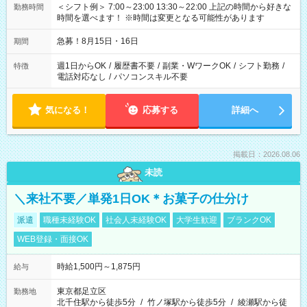
＜シフト例＞ 7:00～23:00 13:30～22:00 上記の時間から好きな
勤務時間
時間を選べます！ ※時間は変更となる可能性があります
急募！8月15日・16日
期間
週1日からOK
/
履歴書不要
/
副業・WワークOK
/
シフト勤務
/
特徴
電話対応なし
/
パソコンスキル不要
気になる！
応募する
詳細へ
掲載日：2026.08.06
未読
＼来社不要／単発1日OK＊お菓子の仕分け
派遣
職種未経験OK
社会人未経験OK
大学生歓迎
ブランクOK
WEB登録・面接OK
時給1,500円～1,875円
給与
東京都足立区
勤務地
北千住駅から徒歩5分
/
竹ノ塚駅から徒歩5分
/
綾瀬駅から徒