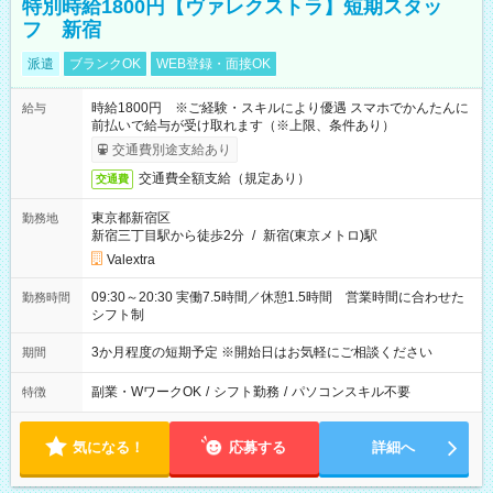
特別時給1800円【ヴァレクストラ】短期スタッ
フ 新宿
派遣
ブランクOK
WEB登録・面接OK
時給1800円 ※ご経験・スキルにより優遇 スマホでかんたんに
給与
前払いで給与が受け取れます（※上限、条件あり）
交通費別途支給あり
交通費全額支給（規定あり）
交通費
東京都新宿区
勤務地
新宿三丁目駅から徒歩2分
/
新宿(東京メトロ)駅
Valextra
09:30～20:30 実働7.5時間／休憩1.5時間 営業時間に合わせた
勤務時間
シフト制
3か月程度の短期予定 ※開始日はお気軽にご相談ください
期間
副業・WワークOK
/
シフト勤務
/
パソコンスキル不要
特徴
気になる！
応募する
詳細へ