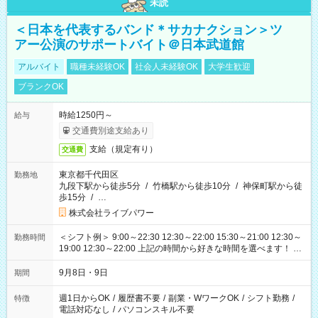
未読
＜日本を代表するバンド＊サカナクション＞ツ
アー公演のサポートバイト＠日本武道館
アルバイト
職種未経験OK
社会人未経験OK
大学生歓迎
ブランクOK
時給1250円～
給与
交通費別途支給あり
支給（規定有り）
交通費
東京都千代田区
勤務地
九段下駅から徒歩5分
/
竹橋駅から徒歩10分
/
神保町駅から徒
歩15分
/
…
株式会社ライブパワー
＜シフト例＞ 9:00～22:30 12:30～22:00 15:30～21:00 12:30～
勤務時間
19:00 12:30～22:00 上記の時間から好きな時間を選べます！ ※
時間は変更となる可能性があります
9月8日・9日
期間
週1日からOK
/
履歴書不要
/
副業・WワークOK
/
シフト勤務
/
特徴
電話対応なし
/
パソコンスキル不要