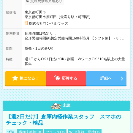
交通費別途支給あり
ンビニATMから 日払い分を引き落とせます！ 【試用期間】試
用期間なし
東京都町田市
勤務地
東京都町田市原町田（最寄り駅：町田駅）
株式会社ワンベルウッズ
勤務時間は指定なし
勤務時間
変形労働時間制 想定労働時間160時間/月 【シフト例】 ・8：00
～21：00
単発・1日のみOK
期間
週1日からOK / 日払いOK / 副業・WワークOK / 10名以上の大量
特徴
募集
気になる！
応募する
詳細へ
未読
【週2日だけ】倉庫内軽作業スタッフ スマホの
チェック・検品
派遣
職種未経験OK
ブランクOK
WEB登録・面接OK