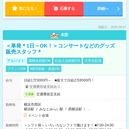
気になる！
応募する
詳細へ
掲載日：2026.08.07
未読
＜単発＊1日～OK！＞コンサートなどのグッズ
販売スタッフ＊
アルバイト
職種未経験OK
社会人未経験OK
大学生歓迎
ブランクOK
WEB登録・面接OK
日給1万5000円～ ■最大で日給2万8500円！
給与
交通費別途支給あり
交通費規定支給
交通費
横浜市西区
勤務地
横浜駅
/
みなとみらい駅
/
西横浜駅
/
…
イベント会場
＜シフト例＞ いろいろなシフトで働けます！ ■7:00-24:00
勤務時間