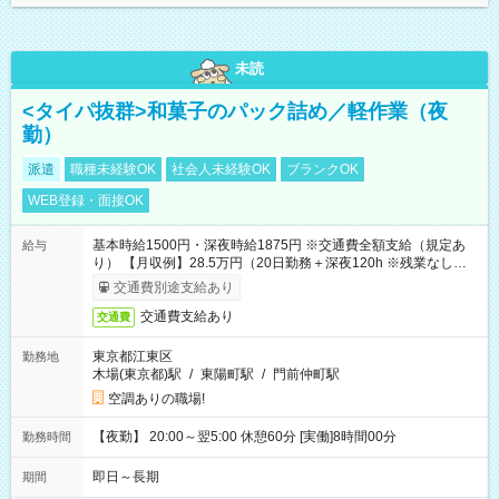
未読
<タイパ抜群>和菓子のパック詰め／軽作業（夜
勤）
派遣
職種未経験OK
社会人未経験OK
ブランクOK
WEB登録・面接OK
基本時給1500円・深夜時給1875円 ※交通費全額支給（規定あ
給与
り） 【月収例】28.5万円（20日勤務＋深夜120h ※残業なしの場
合）
交通費別途支給あり
交通費支給あり
交通費
東京都江東区
勤務地
木場(東京都)駅
/
東陽町駅
/
門前仲町駅
空調ありの職場!
【夜勤】 20:00～翌5:00 休憩60分 [実働]8時間00分
勤務時間
即日～長期
期間