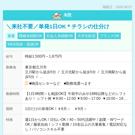
掲載日：2026.08.07
未読
＼来社不要／単発1日OK＊チラシの仕分け
派遣
職種未経験OK
社会人未経験OK
大学生歓迎
ブランクOK
WEB登録・面接OK
時給1,500円～1,875円
給与
東京都立川市
勤務地
立川駅から徒歩5分
/
立川北駅から徒歩5分
/
立川南駅から徒
歩5分
/
…
■物流センターなど ■勤務地選べます
【1日3時間～も相談OK!】午前中のみや18時以降などのシフト
勤務時間
あり！ シフト例 ▼9:00～12:00 ▼9:00～17:00 ▼10:00～19:00
▼18:00～21:00
1日だけの単発OK！＃8月～ ＃9月～
期間
週1日からOK
/
日払いOK
/
40～50代活躍中
/
副業・Wワーク
特徴
OK
/
服装自由
/
シフト勤務
/
10名以上の大量募集
/
電話対応な
し
/
パソコンスキル不要