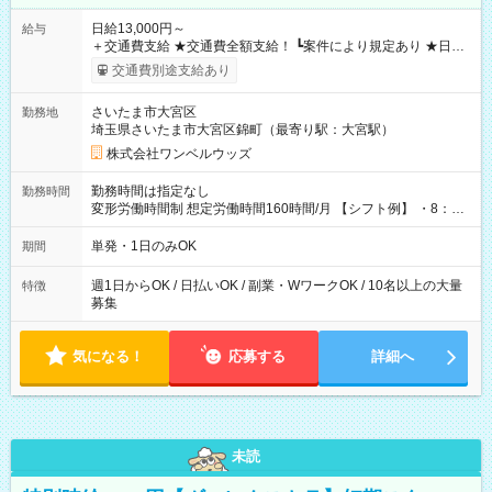
日給13,000円～
給与
＋交通費支給 ★交通費全額支給！ ┗案件により規定あり ★日払
いOK！（規定あり） ┗働いたその日に現金GET♪ お仕事後はコ
交通費別途支給あり
ンビニATMから 日払い分を引き落とせます！ 【試用期間】試
用期間なし
さいたま市大宮区
勤務地
埼玉県さいたま市大宮区錦町（最寄り駅：大宮駅）
株式会社ワンベルウッズ
勤務時間は指定なし
勤務時間
変形労働時間制 想定労働時間160時間/月 【シフト例】 ・8：00
～21：00
単発・1日のみOK
期間
週1日からOK / 日払いOK / 副業・WワークOK / 10名以上の大量
特徴
募集
気になる！
応募する
詳細へ
未読