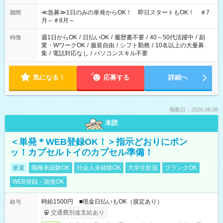
17:00～22:00 13:00～22:00 22:00～翌6:00 など
≪急募≫1日のみの単発からOK！ 即日スタートもOK！ ＃7
期間
月～＃8月～
週1日からOK
/
日払いOK
/
履歴書不要
/
40～50代活躍中
/
副
特徴
業・WワークOK
/
服装自由
/
シフト勤務
/
10名以上の大量募
集
/
電話対応なし
/
パソコンスキル不要
気になる！
応募する
詳細へ
掲載日：2026.08.08
未読
＜単発＊WEB登録OK！＞指示どおりにポン
ッ！カプセルトイのカプセル準備！
派遣
職種未経験OK
社会人未経験OK
大学生歓迎
ブランクOK
WEB登録・面接OK
時給1500円 ■現金日払いもOK（規定あり）
給与
交通費別途支給あり