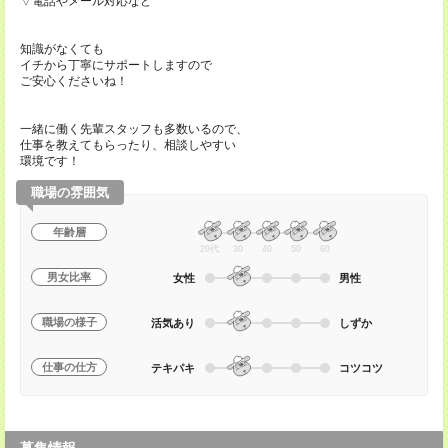
▽電話やメール対応など
知識がなくても
イチから丁寧にサポートしますので
ご安心くださいね！
一緒に働く先輩スタッフも多数いるので、
仕事を教えてもらったり、相談しやすい
環境です！
職場の雰囲気
年齢層
20代
30
40
50
60
男女比率
女性
男性
職場の様子
活気あり
しずか
仕事の仕方
テキパキ
コツコツ