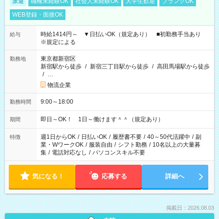
派遣
職種未経験OK
社会人未経験OK
大学生歓迎
ブランクOK
WEB登録・面接OK
時給1414円～ ▼日払いOK（規定あり） ■初勤務手当あり
給与
※規定による
東京都新宿区
勤務地
新宿駅から徒歩
/
新宿三丁目駅から徒歩
/
高田馬場駅から徒歩
/
…
物流企業
9:00～18:00
勤務時間
即日～OK！ 1日～働けます＾＾（規定あり）
期間
週1日からOK
/
日払いOK
/
履歴書不要
/
40～50代活躍中
/
副
特徴
業・WワークOK
/
服装自由
/
シフト勤務
/
10名以上の大量募
集
/
電話対応なし
/
パソコンスキル不要
気になる！
応募する
詳細へ
掲載日：2026.08.03