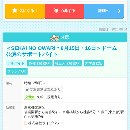
気になる！
応募する
詳細へ
掲載日：2026.08.04
未読
＜SEKAI NO OWARI＊8月15日・16日＞ドーム
公演のサポートバイト
アルバイト
職種未経験OK
社会人未経験OK
大学生歓迎
ブランクOK
時給1250円～
給与
交通費別途支給あり
支給（規定有り）
交通費
東京都文京区
勤務地
後楽園駅から徒歩5分
/
水道橋駅から徒歩5分
/
春日(東京都)駅
から徒歩7分
株式会社ライブパワー