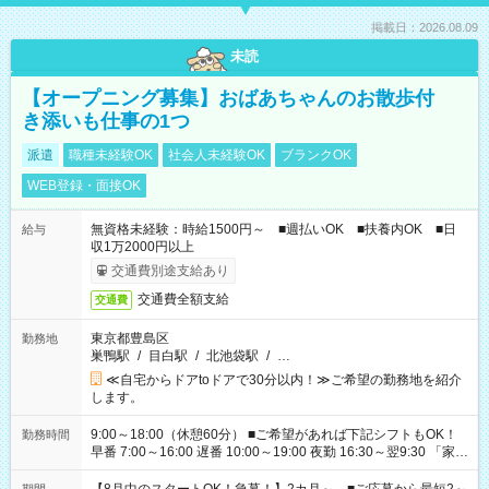
掲載日：2026.08.09
未読
【オープニング募集】おばあちゃんのお散歩付
き添いも仕事の1つ
派遣
職種未経験OK
社会人未経験OK
ブランクOK
WEB登録・面接OK
無資格未経験：時給1500円～ ■週払いOK ■扶養内OK ■日
給与
収1万2000円以上
交通費別途支給あり
交通費全額支給
交通費
東京都豊島区
勤務地
巣鴨駅
/
目白駅
/
北池袋駅
/
…
≪自宅からドアtoドアで30分以内！≫ご希望の勤務地を紹介
します。
9:00～18:00（休憩60分） ■ご希望があれば下記シフトもOK！
勤務時間
早番 7:00～16:00 遅番 10:00～19:00 夜勤 16:30～翌9:30 「家族
と休みを合わせたい」 「余裕を持って夕飯の準備がしたい」
「できれば残業はしたくない」 など、ご希望を教えてください