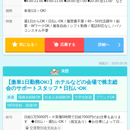
■8:00-21:00 ■9:00-21:00 ■18:00-翌7:00 ■20:30-翌11:00 など
単発1日～OK!
期間
週1日からOK
/
日払いOK
/
履歴書不要
/
40～50代活躍中
/
副
特徴
業・WワークOK
/
服装自由
/
シフト勤務
/
電話対応なし
/
パソ
コンスキル不要
気になる！
応募する
詳細へ
掲載日：2026.08.06
未読
【激単1日勤務OK!】ホテルなどの会場で株主総
会のサポートスタッフ＊日払いOK
派遣
職種未経験OK
社会人未経験OK
大学生歓迎
ブランクOK
WEB登録・面接OK
日給1万5000円～※実働5時間で日給7000円のお仕事もありま
給与
す ◆日払い・週払いOK！（規定あり）◆お仕事によって日給
も異なります
交通費別途支給あり