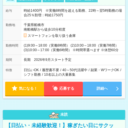
時給1400円 ※実働8時間を超える勤務、22時～翌5時勤務の場
給与
合25％割増：時給1750円
千葉県船橋市
勤務地
南船橋駅から徒歩10分程度
スマートフォンを取り扱う倉庫
(1)9:00～18:00（実働8時間） (2)10:00～18:00（実働7時間）
勤務時間
(3)10:00～17:00（実働6時間） ※時間帯選べます ※休憩60分
長期 2026年9月スタート予定
期間
日払いOK
/
履歴書不要
/
40～50代活躍中
/
副業・WワークOK
/
特徴
シフト勤務
/
10名以上の大量募集
気になる！
応募する
詳細へ
未読
【日払い・未経験歓迎！】稼ぎたい日にサクッ