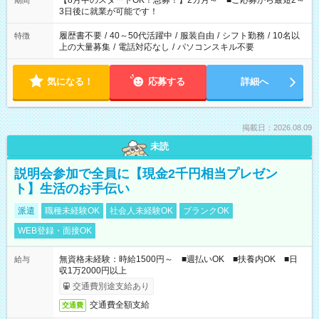
【8月中のスタートOK！急募！】2カ月～ ■ご応募から最短2～
期間
ね。 ※Wワーク希望の方へ 今ご覧のお仕事で希望する勤務時間
3日後に就業が可能です！
と、もう1つのお仕事の勤務時間。 合計で週40時間を超える場
合は応募できません。
履歴書不要
/
40～50代活躍中
/
服装自由
/
シフト勤務
/
10名以
特徴
上の大量募集
/
電話対応なし
/
パソコンスキル不要
気になる！
応募する
詳細へ
掲載日：2026.08.09
未読
説明会参加で全員に【現金2千円相当プレゼン
ト】生活のお手伝い
派遣
職種未経験OK
社会人未経験OK
ブランクOK
WEB登録・面接OK
無資格未経験：時給1500円～ ■週払いOK ■扶養内OK ■日
給与
収1万2000円以上
交通費別途支給あり
交通費全額支給
交通費