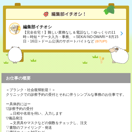
編集部イチオシ
【完全在宅！】難しい業務なし＆電話なし！ゆっくりの11
時～時短＊データ入力・事務、＜SEKAI NO OWARI＊8月15
日・16日＞ドーム公演のサポートバイトなど
(8/7UP!)
お仕事の概要
＜ブランク・社会復帰歓迎！＞
クリニックでの診察予約の受付とそれに伴うシンプルな事務のお仕事です。
ー具体的にはー
▽診察予約の受付
→日程や名前を伺い、入力します
▽備品発注
→文房具やマスクなどの個数をチェックし、注文
▽書類のファイリング・発送