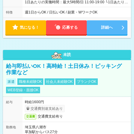
1日あたりの実働時間：最大5時間/日 11:00-19:00 └1日あたりの
実働時間：1-5時間 └上記の時間帯内であれば、いつでも勤務可
能！ └平日・土曜日の中で、お好きな曜日でご勤務いただけま
週1日からOK / 日払いOK / 副業・WワークOK
特徴
す！ 【シフト例】 ・11:00～14:00 ・16:30～19:00 ・13:00～
18:00 などのように、自由な働き方が可能なお仕事です！
気になる！
応募する
詳細へ
未読
給与即払いOK！高時給！土日休み！ピッキング
作業など
派遣
職種未経験OK
社会人未経験OK
ブランクOK
WEB登録・面接OK
時給1600円
給与
交通費別途支給あり
交通費支給有り
交通費
埼玉県八潮市
勤務地
草加駅からバス27分