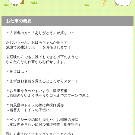
お仕事の概要
＊入居者の方の「ありがとう」が嬉しい＊
おじいちゃん、おばあちゃんが暮らす
施設での生活サポートをお任せします！
未経験の方でも、誰でもできる以下のような
かんたんなお仕事からお任せします。
＜例えば…＞
＊まずはお名前を覚えるところからスタート
＊お食事を食べやすいよう、環境整備
→誤嚥のないよう見守りや口元までスプーンで運ぶ
＊お風呂やトイレの際に声掛け誘導
→着替え・トイレの手伝い
＊ベッドシーツの取り換えや、お部屋の掃除
→施設内をきれいに保つ環境整備（衛生管理）
難しく考えなくてもスグできることが多く、