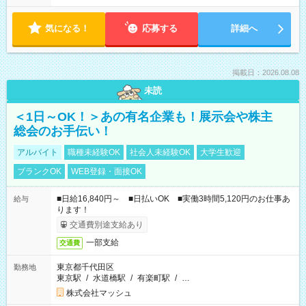
気になる！
応募する
詳細へ
掲載日：2026.08.08
未読
＜1日～OK！＞あの有名企業も！展示会や株主
総会のお手伝い！
アルバイト
職種未経験OK
社会人未経験OK
大学生歓迎
ブランクOK
WEB登録・面接OK
■日給16,840円～ ■日払いOK ■実働3時間5,120円のお仕事あ
給与
ります！
交通費別途支給あり
一部支給
交通費
東京都千代田区
勤務地
東京駅
/
水道橋駅
/
有楽町駅
/
…
株式会社マッシュ