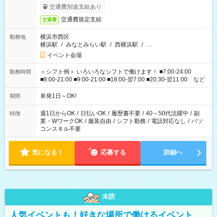
交通費別途支給あり
交通費規定支給
交通費
横浜市西区
勤務地
横浜駅
/
みなとみらい駅
/
西横浜駅
/
…
イベント会場
＜シフト例＞ いろいろなシフトで働けます！ ■7:00-24:00
勤務時間
■8:00-21:00 ■9:00-21:00 ■18:00-翌7:00 ■20:30-翌11:00 など
単発1日～OK!
期間
週1日からOK
/
日払いOK
/
履歴書不要
/
40～50代活躍中
/
副
特徴
業・WワークOK
/
服装自由
/
シフト勤務
/
電話対応なし
/
パソ
コンスキル不要
気になる！
応募する
詳細へ
未読
人気イベントも！好きな場所で働けるイベント