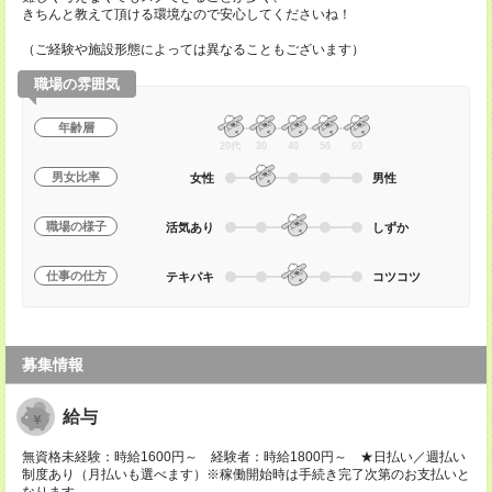
きちんと教えて頂ける環境なので安心してくださいね！
（ご経験や施設形態によっては異なることもございます）
職場の雰囲気
年齢層
20代
30
40
50
60
男女比率
女性
男性
職場の様子
活気あり
しずか
仕事の仕方
テキパキ
コツコツ
募集情報
給与
無資格未経験：時給1600円～ 経験者：時給1800円～ ★日払い／週払い
制度あり（月払いも選べます）※稼働開始時は手続き完了次第のお支払いと