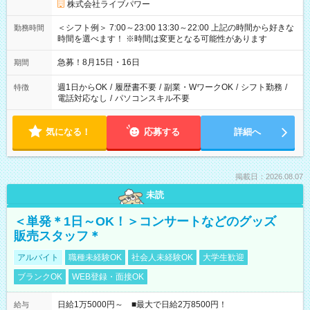
株式会社ライブパワー
＜シフト例＞ 7:00～23:00 13:30～22:00 上記の時間から好きな
勤務時間
時間を選べます！ ※時間は変更となる可能性があります
急募！8月15日・16日
期間
週1日からOK
/
履歴書不要
/
副業・WワークOK
/
シフト勤務
/
特徴
電話対応なし
/
パソコンスキル不要
気になる！
応募する
詳細へ
掲載日：2026.08.07
未読
＜単発＊1日～OK！＞コンサートなどのグッズ
販売スタッフ＊
アルバイト
職種未経験OK
社会人未経験OK
大学生歓迎
ブランクOK
WEB登録・面接OK
日給1万5000円～ ■最大で日給2万8500円！
給与