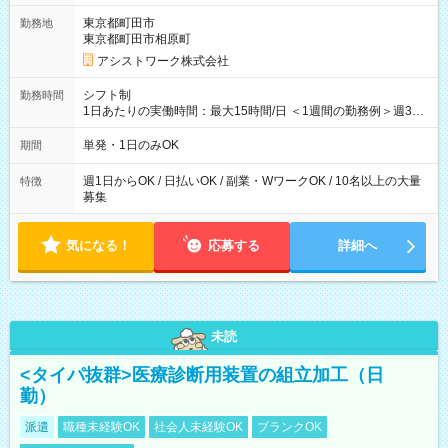
東京都町田市
勤務地
東京都町田市相原町
アシストワーク株式会社
シフト制
勤務時間
1日あたりの実働時間：最大15時間/日 ＜1週間の勤務例＞週3回
勤務 勤務：月・水・金 休み：火・木・土・日 好きな時にお仕事
可能です！ ※1日あたりの最大実働時間は日勤、夜勤共に勤務し
単発・1日のみOK
期間
た時間になります。
週1日からOK / 日払いOK / 副業・WワークOK / 10名以上の大量
特徴
募集
気になる！
応募する
詳細へ
未読
<タイパ抜群>医療診断用装置の組立加工（日
勤）
派遣
職種未経験OK
社会人未経験OK
ブランクOK