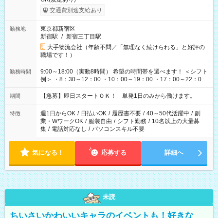
交通費別途支給あり
東京都新宿区
勤務地
新宿駅
/
新宿三丁目駅
大手物流会社（年齢不問／「無理なく続けられる」と好評の
職場です！）
9:00～18:00（実動8時間） 希望の時間帯を選べます！ ＜シフト
勤務時間
例＞ ・8：30～12：00 ・10：00～19：00 ・17：00～22：00
・13：00～22：00 ・22：00～翌6：00 など
【急募】即日スタートＯＫ！ 単発1日のみから働けます。
期間
週1日からOK
/
日払いOK
/
履歴書不要
/
40～50代活躍中
/
副
特徴
業・WワークOK
/
服装自由
/
シフト勤務
/
10名以上の大量募
集
/
電話対応なし
/
パソコンスキル不要
気になる！
応募する
詳細へ
未読
ちいさいかわいいキャラのイベントも！好きな