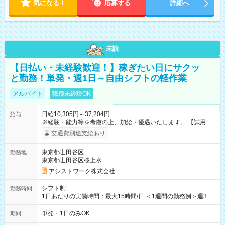
気になる！
応募する
詳細へ
未読
【日払い・未経験歓迎！】稼ぎたい日にサクッ
と勤務！単発・週1日～自由シフトの軽作業
アルバイト
職種未経験OK
日給10,305円～37,204円
給与
※経験・能力等を考慮の上、加給・優遇いたします。 【試用期
間】試用期間なし
交通費別途支給あり
東京都世田谷区
勤務地
東京都世田谷区桜上水
アシストワーク株式会社
シフト制
勤務時間
1日あたりの実働時間：最大15時間/日 ＜1週間の勤務例＞週3回
勤務 勤務：月・水・金 休み：火・木・土・日 好きな時にお仕事
可能です！ ※1日あたりの最大実働時間は日勤、夜勤共に勤務し
単発・1日のみOK
期間
た時間になります。