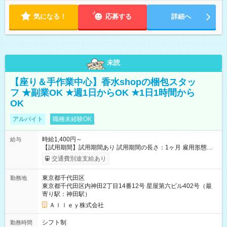
気になる！
応募する
詳細へ
未読
【座り＆手作業中心】香水shopの梱包スタッ
フ ★副業OK ★週1日からOK ★1日1時間から
OK
アルバイト
職種未経験OK
時給1,400円～
給与
【試用期間】試用期間あり 試用期間の長さ：1ヶ月 雇用形態、
給与は本採用時と同じです。
交通費別途支給あり
東京都千代田区
勤務地
東京都千代田区内神田2丁目14番12号 星屋第六ビル402号（最
寄り駅：神田駅）
Ａｌｌｅｙ株式会社
シフト制
勤務時間