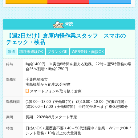
未読
【週2日だけ】倉庫内軽作業スタッフ スマホの
チェック・検品
派遣
職種未経験OK
ブランクOK
WEB登録・面接OK
時給1400円 ※実働8時間を超える勤務、22時～翌5時勤務の場
給与
合25％割増：時給1750円
千葉県船橋市
勤務地
南船橋駅から徒歩10分程度
スマートフォンを取り扱う倉庫
(1)9:00～18:00（実働8時間） (2)10:00～18:00（実働7時間）
勤務時間
(3)10:00～17:00（実働6時間） ※時間帯選べます ※休憩60分
長期 2026年9月スタート予定
期間
日払いOK
/
履歴書不要
/
40～50代活躍中
/
副業・WワークOK
/
特徴
シフト勤務
/
10名以上の大量募集