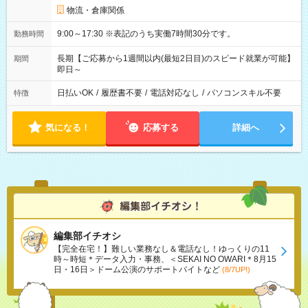
物流・倉庫関係
9:00～17:30 ※表記のうち実働7時間30分です。
勤務時間
長期【ご応募から1週間以内(最短2日目)のスピード就業が可能】
期間
即日～
日払いOK
/
履歴書不要
/
電話対応なし
/
パソコンスキル不要
特徴
気になる！
応募する
詳細へ
編集部イチオシ
【完全在宅！】難しい業務なし＆電話なし！ゆっくりの11
時～時短＊データ入力・事務、＜SEKAI NO OWARI＊8月15
日・16日＞ドーム公演のサポートバイトなど
(8/7UP!)