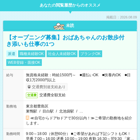
あなたの閲覧履歴からのオススメ
掲載日：2026.08.09
未読
【オープニング募集】おばあちゃんのお散歩付
き添いも仕事の1つ
派遣
職種未経験OK
社会人未経験OK
ブランクOK
WEB登録・面接OK
無資格未経験：時給1500円～ ■週払いOK ■扶養内OK ■日
給与
収1万2000円以上
交通費別途支給あり
交通費全額支給
交通費
東京都豊島区
勤務地
巣鴨駅
/
目白駅
/
北池袋駅
/
…
≪自宅からドアtoドアで30分以内！≫ご希望の勤務地を紹介
します。
9:00～18:00（休憩60分） ■ご希望があれば下記シフトもOK！
勤務時間
早番 7:00～16:00 遅番 10:00～19:00 夜勤 16:30～翌9:30 「家族