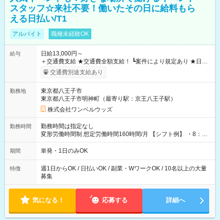
スタッフ☆来社不要！働いたその日に給料もら
える日払い/T1
アルバイト
職種未経験OK
日給13,000円～
給与
＋交通費支給 ★交通費全額支給！ ┗案件により規定あり ★日払
いOK！（規定あり） ┗働いたその日に現金GET♪ お仕事後はコ
交通費別途支給あり
ンビニATMから 日払い分を引き落とせます！ 【試用期間】試
用期間なし
東京都八王子市
勤務地
東京都八王子市明神町（最寄り駅：京王八王子駅）
株式会社ワンベルウッズ
勤務時間は指定なし
勤務時間
変形労働時間制 想定労働時間160時間/月 【シフト例】 ・8：00
～21：00
単発・1日のみOK
期間
週1日からOK / 日払いOK / 副業・WワークOK / 10名以上の大量
特徴
募集
気になる！
応募する
詳細へ