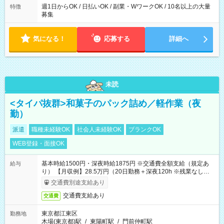
週1日からOK / 日払いOK / 副業・WワークOK / 10名以上の大量
特徴
募集
気になる！
応募する
詳細へ
未読
<タイパ抜群>和菓子のパック詰め／軽作業（夜
勤）
派遣
職種未経験OK
社会人未経験OK
ブランクOK
WEB登録・面接OK
基本時給1500円・深夜時給1875円 ※交通費全額支給（規定あ
給与
り） 【月収例】28.5万円（20日勤務＋深夜120h ※残業なしの場
合）
交通費別途支給あり
交通費支給あり
交通費
東京都江東区
勤務地
木場(東京都)駅
/
東陽町駅
/
門前仲町駅