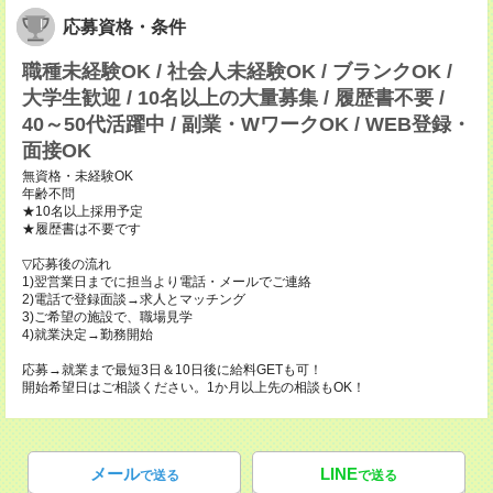
応募資格・条件
職種未経験OK / 社会人未経験OK / ブランクOK /
大学生歓迎 / 10名以上の大量募集 / 履歴書不要 /
40～50代活躍中 / 副業・WワークOK / WEB登録・
面接OK
無資格・未経験OK
年齢不問
★10名以上採用予定
★履歴書は不要です
▽応募後の流れ
1)翌営業日までに担当より電話・メールでご連絡
2)電話で登録面談→求人とマッチング
3)ご希望の施設で、職場見学
4)就業決定→勤務開始
応募→就業まで最短3日＆10日後に給料GETも可！
開始希望日はご相談ください。1か月以上先の相談もOK！
メール
LINE
で送る
で送る