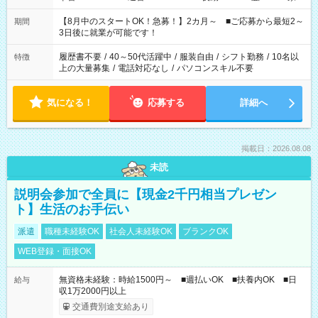
と休みを合わせたい」 「余裕を持って夕飯の準備がしたい」
「できれば残業はしたくない」 など、ご希望を教えてください
【8月中のスタートOK！急募！】2カ月～ ■ご応募から最短2～
期間
ね。 ※Wワーク希望の方へ 今ご覧のお仕事で希望する勤務時間
3日後に就業が可能です！
と、もう1つのお仕事の勤務時間。 合計で週40時間を超える場
合は応募できません。
履歴書不要
/
40～50代活躍中
/
服装自由
/
シフト勤務
/
10名以
特徴
上の大量募集
/
電話対応なし
/
パソコンスキル不要
気になる！
応募する
詳細へ
掲載日：2026.08.08
未読
説明会参加で全員に【現金2千円相当プレゼン
ト】生活のお手伝い
派遣
職種未経験OK
社会人未経験OK
ブランクOK
WEB登録・面接OK
無資格未経験：時給1500円～ ■週払いOK ■扶養内OK ■日
給与
収1万2000円以上
交通費別途支給あり