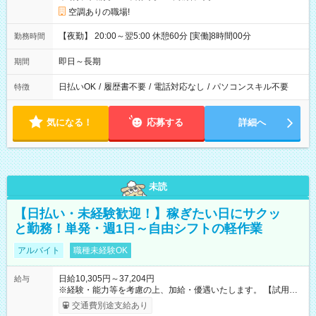
空調ありの職場!
【夜勤】 20:00～翌5:00 休憩60分 [実働]8時間00分
勤務時間
即日～長期
期間
日払いOK
/
履歴書不要
/
電話対応なし
/
パソコンスキル不要
特徴
気になる！
応募する
詳細へ
未読
【日払い・未経験歓迎！】稼ぎたい日にサクッ
と勤務！単発・週1日～自由シフトの軽作業
アルバイト
職種未経験OK
日給10,305円～37,204円
給与
※経験・能力等を考慮の上、加給・優遇いたします。 【試用期
間】試用期間なし
交通費別途支給あり