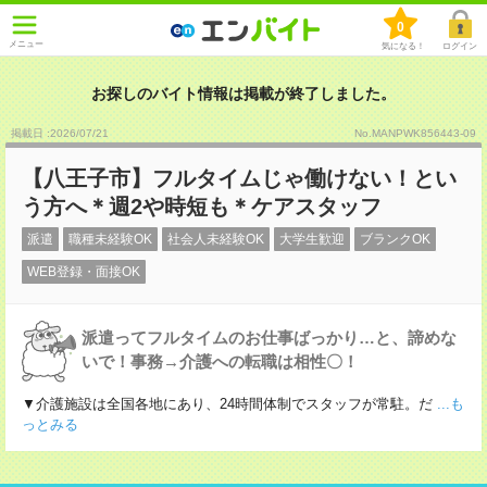
0
メニュー
気になる！
ログイン
お探しのバイト情報は掲載が終了しました。
掲載日 :2026
/
07
/
21
No.MANPWK856443-09
【八王子市】フルタイムじゃ働けない！とい
う方へ＊週2や時短も＊ケアスタッフ
派遣
職種未経験OK
社会人未経験OK
大学生歓迎
ブランクOK
WEB登録・面接OK
派遣ってフルタイムのお仕事ばっかり…と、諦めな
いで！事務→介護への転職は相性〇！
▼介護施設は全国各地にあり、24時間体制でスタッフが常駐。だ
...も
っとみる