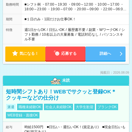
■シフト例 ・07:00～19:30 ・09:00～12:00 ・10:00～17:00 ・
勤務時間
18:00～23:00 ・19:00～07:00 ・20:00～09:00 ・22:00～06:00
etc ★最短で3時間で5,120円のお仕事から 15時間で2万円近く稼
げるお仕事も！ ご希望のお時間に合わせてご紹介！ ※シフトは
■１日のみ・1回だけお仕事OK！
期間
現場によって異なります。 ※勿論、休憩時間はあるのでご安心
ください！
週1日からOK
/
日払いOK
/
履歴書不要
/
副業・WワークOK
/
シ
特徴
フト勤務
/
10名以上の大量募集
/
電話対応なし
/
パソコンスキ
ル不要
気になる！
応募する
詳細へ
掲載日：2026.08.09
未読
短時間シフトあり！WEBでサクッと登録OK＊
クッキーなどの仕分け
派遣
職種未経験OK
社会人未経験OK
大学生歓迎
ブランクOK
WEB登録・面接OK
時給1500円 ■日払い・週払いOK！(規定あり) ■現金日払いも
給与
OK(規定あり)