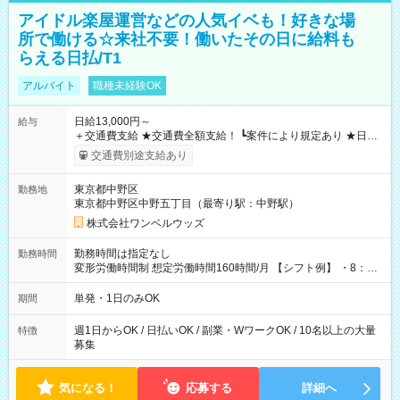
アイドル楽屋運営などの人気イベも！好きな場
所で働ける☆来社不要！働いたその日に給料も
らえる日払/T1
アルバイト
職種未経験OK
日給13,000円～
給与
＋交通費支給 ★交通費全額支給！ ┗案件により規定あり ★日払
いOK！（規定あり） ┗働いたその日に現金GET♪ お仕事後はコ
交通費別途支給あり
ンビニATMから 日払い分を引き落とせます！ 【試用期間】試
用期間なし
東京都中野区
勤務地
東京都中野区中野五丁目（最寄り駅：中野駅）
株式会社ワンベルウッズ
勤務時間は指定なし
勤務時間
変形労働時間制 想定労働時間160時間/月 【シフト例】 ・8：00
～21：00
単発・1日のみOK
期間
週1日からOK / 日払いOK / 副業・WワークOK / 10名以上の大量
特徴
募集
気になる！
応募する
詳細へ