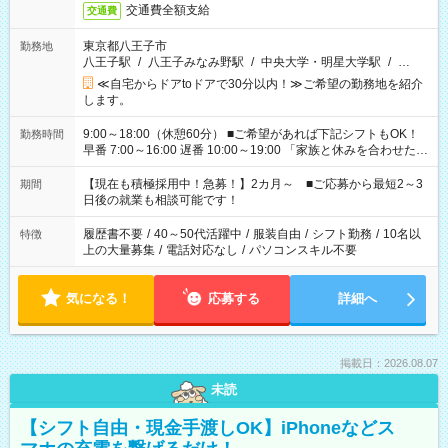
交通費全額支給
交通費
東京都八王子市
勤務地
八王子駅
/
八王子みなみ野駅
/
中央大学・明星大学駅
/
…
≪自宅からドアtoドアで30分以内！≫ご希望の勤務地を紹介
します。
9:00～18:00（休憩60分） ■ご希望があれば下記シフトもOK！
勤務時間
早番 7:00～16:00 遅番 10:00～19:00 「家族と休みを合わせた
い」 「余裕を持って夕飯の準備がしたい」 「できれば残業はし
たくない」 など、ご希望を教えてくださいね。 ※Wワーク希望
【現在も積極採用中！急募！】2カ月～ ■ご応募から最短2～3
期間
の方へ 今ご覧のお仕事で希望する勤務時間と、もう1つのお仕事
日後の就業も相談可能です！
の勤務時間。 合計で週40時間を超える場合は応募できません。
履歴書不要
/
40～50代活躍中
/
服装自由
/
シフト勤務
/
10名以
特徴
上の大量募集
/
電話対応なし
/
パソコンスキル不要
気になる！
応募する
詳細へ
掲載日：2026.08.07
未読
【シフト自由・現金手渡しOK】iPhoneなどス