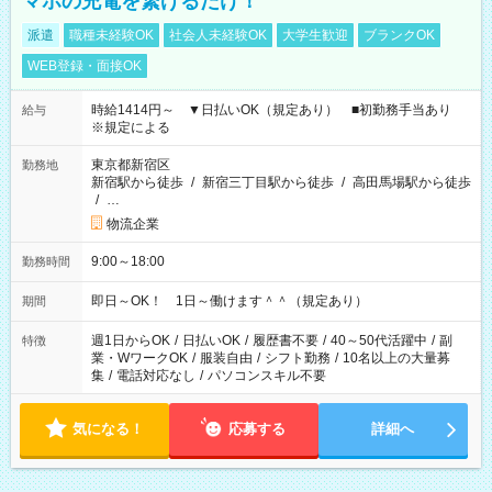
マホの充電を繋げるだけ！
派遣
職種未経験OK
社会人未経験OK
大学生歓迎
ブランクOK
WEB登録・面接OK
時給1414円～ ▼日払いOK（規定あり） ■初勤務手当あり
給与
※規定による
東京都新宿区
勤務地
新宿駅から徒歩
/
新宿三丁目駅から徒歩
/
高田馬場駅から徒歩
/
…
物流企業
9:00～18:00
勤務時間
即日～OK！ 1日～働けます＾＾（規定あり）
期間
週1日からOK
/
日払いOK
/
履歴書不要
/
40～50代活躍中
/
副
特徴
業・WワークOK
/
服装自由
/
シフト勤務
/
10名以上の大量募
集
/
電話対応なし
/
パソコンスキル不要
気になる！
応募する
詳細へ