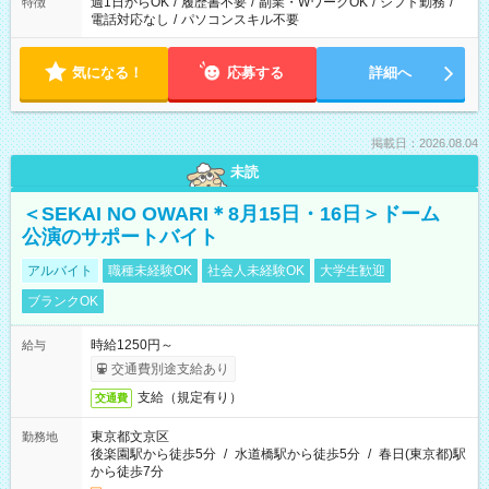
週1日からOK
/
履歴書不要
/
副業・WワークOK
/
シフト勤務
/
特徴
電話対応なし
/
パソコンスキル不要
気になる！
応募する
詳細へ
掲載日：2026.08.04
未読
＜SEKAI NO OWARI＊8月15日・16日＞ドーム
公演のサポートバイト
アルバイト
職種未経験OK
社会人未経験OK
大学生歓迎
ブランクOK
時給1250円～
給与
交通費別途支給あり
支給（規定有り）
交通費
東京都文京区
勤務地
後楽園駅から徒歩5分
/
水道橋駅から徒歩5分
/
春日(東京都)駅
から徒歩7分