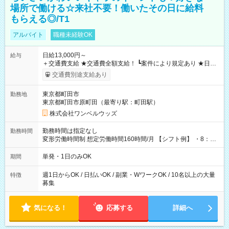
場所で働ける☆来社不要！働いたその日に給料
もらえる◎/T1
アルバイト
職種未経験OK
日給13,000円～
給与
＋交通費支給 ★交通費全額支給！ ┗案件により規定あり ★日払
いOK！（規定あり） ┗働いたその日に現金GET♪ お仕事後はコ
交通費別途支給あり
ンビニATMから 日払い分を引き落とせます！ 【試用期間】試
用期間なし
東京都町田市
勤務地
東京都町田市原町田（最寄り駅：町田駅）
株式会社ワンベルウッズ
勤務時間は指定なし
勤務時間
変形労働時間制 想定労働時間160時間/月 【シフト例】 ・8：00
～21：00
単発・1日のみOK
期間
週1日からOK / 日払いOK / 副業・WワークOK / 10名以上の大量
特徴
募集
気になる！
応募する
詳細へ