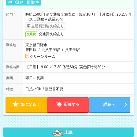
WEB登録・面接OK
時給1500円 ※交通費全額支給（規定あり） 【月収例】26.2万円
給与
（20日勤務＋残業20h）
交通費別途支給あり
交通費支給あり
交通費
東京都日野市
勤務地
豊田駅
/
北八王子駅
/
八王子駅
クリーンルーム
【日勤】 9:00～17:30 休憩60分 [実働]7時間30分
勤務時間
即日～長期
期間
日払いOK
/
履歴書不要
特徴
気になる！
応募する
詳細へ
未読