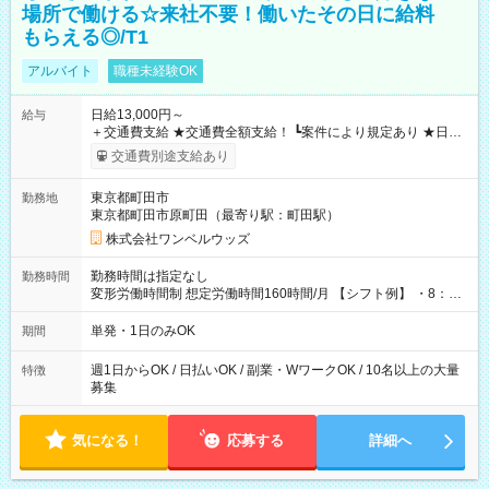
場所で働ける☆来社不要！働いたその日に給料
もらえる◎/T1
アルバイト
職種未経験OK
日給13,000円～
給与
＋交通費支給 ★交通費全額支給！ ┗案件により規定あり ★日払
いOK！（規定あり） ┗働いたその日に現金GET♪ お仕事後はコ
交通費別途支給あり
ンビニATMから 日払い分を引き落とせます！ 【試用期間】試
用期間なし
東京都町田市
勤務地
東京都町田市原町田（最寄り駅：町田駅）
株式会社ワンベルウッズ
勤務時間は指定なし
勤務時間
変形労働時間制 想定労働時間160時間/月 【シフト例】 ・8：00
～21：00
単発・1日のみOK
期間
週1日からOK / 日払いOK / 副業・WワークOK / 10名以上の大量
特徴
募集
気になる！
応募する
詳細へ