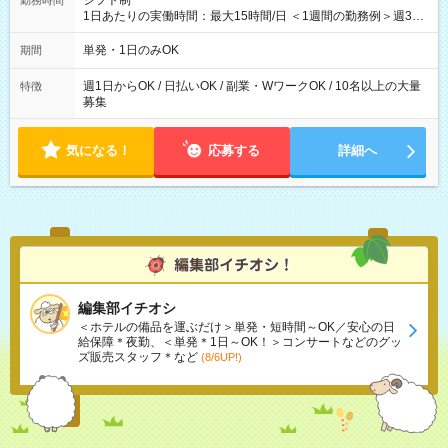
シフト制
勤務時間
1日あたりの実働時間：最大15時間/日 ＜1週間の勤務例＞週3回
勤務 勤務：月・水・金 休み：火・木・土・日 好きな時にお仕事
可能です！ ※1日あたりの最大実働時間は日勤、夜勤共に勤務し
単発・1日のみOK
期間
た時間になります。
週1日からOK / 日払いOK / 副業・WワークOK / 10名以上の大量
特徴
募集
気になる！
応募する
詳細へ
編集部イチオシ
＜ホテルの備品を運ぶだけ＞単発・短時間～OK／安心の日
給保障＊夜勤、＜単発＊1日～OK！＞コンサートなどのグッ
ズ販売スタッフ＊など
(8/6UP!)