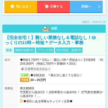
気になる！
応募する
詳細へ
掲載日：2026.07.29
未読
【完全在宅！】難しい業務なし＆電話なし！ゆ
っくりの11時～時短＊データ入力・事務
派遣
職種未経験OK
ブランクOK
WEB登録・面接OK
◆時給1,700円＊日払い・週払いOK＊昇給あり♪【月収例】 ・約
給与
204,000円 （時給1,700円 × 実働6h × 20日）
交通費別途支給あり
◆全額支給 ＊家が少し遠くても安心！
交通費
20～25万円
月収例
東京都港区
勤務地
竹芝駅から徒歩2分
/
浜松町駅から徒歩4分
/
大門(東京都)駅か
ら徒歩5分
/
…
◆港区にある情報セキュリティ企業◆