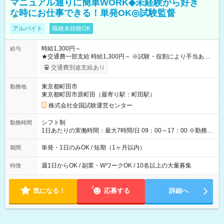
マニュアル通りに簡単WORK◆未経験から好き
な時にお仕事できる！単発OK◎試験監督
アルバイト
職種未経験OK
時給1,300円～
給与
★交通費一部支給 時給1,300円～ ※試験・役割により手当あり
※勤務回数により昇給あり 【即給（前払い）オプションあ
交通費別途支給あり
り！】 希望される場合、勤務から1週間ほどで給与の一部を受け
取れます。 ※手数料418円がかかります。 【過去試験日の収入
東京都町田市
勤務地
例】 ・河合塾模擬試験 8:30～17:30（休憩1時間） 時給1,300円
東京都町田市原町田（最寄り駅：町田駅）
×8時間＝日収10,400円＋交通費 ※当日の役割により時給＋100
円の場合あり ・国家試験 7:00～13:30（休憩なし） 時給1,300
株式会社全国試験運営センター
円（役割手当＋100円）×6時間＝日収8,400円＋交通費 【試用期
間】試用期間なし
シフト制
勤務時間
1日あたりの実働時間：最大7時間/日 09：00～17：00 ※勤務時
間は 試験により異なります。
単発・1日のみOK / 短期（1ヶ月以内）
期間
週1日からOK / 副業・WワークOK / 10名以上の大量募集
特徴
気になる！
応募する
詳細へ