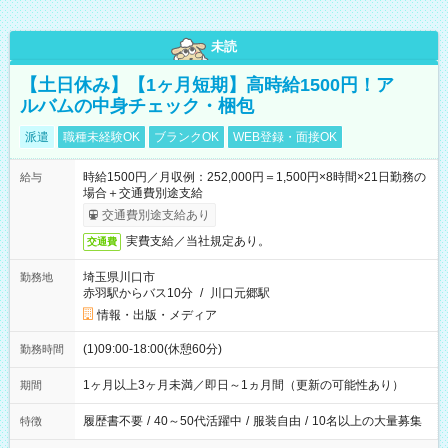
未読
【土日休み】【1ヶ月短期】高時給1500円！ア
ルバムの中身チェック・梱包
派遣
職種未経験OK
ブランクOK
WEB登録・面接OK
時給1500円／月収例：252,000円＝1,500円×8時間×21日勤務の
給与
場合＋交通費別途支給
交通費別途支給あり
実費支給／当社規定あり。
交通費
埼玉県川口市
勤務地
赤羽駅からバス10分
/
川口元郷駅
情報・出版・メディア
(1)09:00-18:00(休憩60分)
勤務時間
1ヶ月以上3ヶ月未満／即日～1ヵ月間（更新の可能性あり）
期間
履歴書不要
/
40～50代活躍中
/
服装自由
/
10名以上の大量募集
特徴