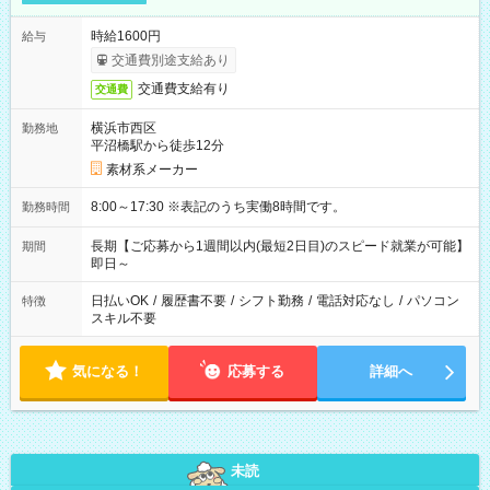
時給1600円
給与
交通費別途支給あり
交通費支給有り
交通費
横浜市西区
勤務地
平沼橋駅から徒歩12分
素材系メーカー
8:00～17:30 ※表記のうち実働8時間です。
勤務時間
長期【ご応募から1週間以内(最短2日目)のスピード就業が可能】
期間
即日～
日払いOK
/
履歴書不要
/
シフト勤務
/
電話対応なし
/
パソコン
特徴
スキル不要
気になる！
応募する
詳細へ
未読