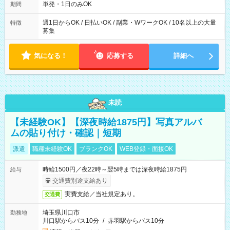
単発・1日のみOK
期間
週1日からOK / 日払いOK / 副業・WワークOK / 10名以上の大量
特徴
募集
気になる！
応募する
詳細へ
未読
【未経験OK】【深夜時給1875円】写真アルバ
ムの貼り付け・確認｜短期
派遣
職種未経験OK
ブランクOK
WEB登録・面接OK
時給1500円／夜22時～翌5時までは深夜時給1875円
給与
交通費別途支給あり
実費支給／当社規定あり。
交通費
埼玉県川口市
勤務地
川口駅からバス10分
/
赤羽駅からバス10分