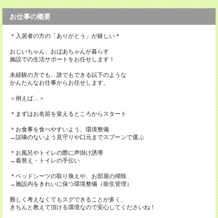
お仕事の概要
＊入居者の方の「ありがとう」が嬉しい＊
おじいちゃん、おばあちゃんが暮らす
施設での生活サポートをお任せします！
未経験の方でも、誰でもできる以下のような
かんたんなお仕事からお任せします。
＜例えば…＞
＊まずはお名前を覚えるところからスタート
＊お食事を食べやすいよう、環境整備
→誤嚥のないよう見守りや口元までスプーンで運ぶ
＊お風呂やトイレの際に声掛け誘導
→着替え・トイレの手伝い
＊ベッドシーツの取り換えや、お部屋の掃除
→施設内をきれいに保つ環境整備（衛生管理）
難しく考えなくてもスグできることが多く、
きちんと教えて頂ける環境なので安心してくださいね！