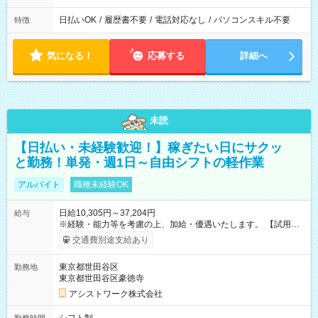
日払いOK
/
履歴書不要
/
電話対応なし
/
パソコンスキル不要
特徴
気になる！
応募する
詳細へ
未読
【日払い・未経験歓迎！】稼ぎたい日にサクッ
と勤務！単発・週1日～自由シフトの軽作業
アルバイト
職種未経験OK
日給10,305円～37,204円
給与
※経験・能力等を考慮の上、加給・優遇いたします。 【試用期
間】試用期間なし
交通費別途支給あり
東京都世田谷区
勤務地
東京都世田谷区豪徳寺
アシストワーク株式会社