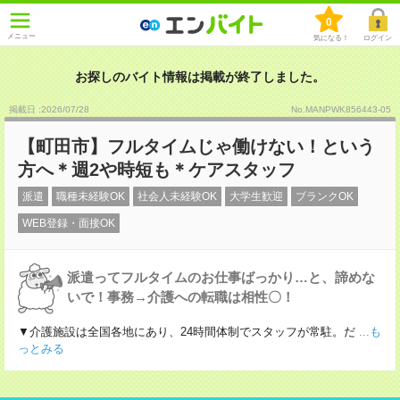
0
メニュー
気になる！
ログイン
お探しのバイト情報は掲載が終了しました。
掲載日 :2026
/
07
/
28
No.MANPWK856443-05
【町田市】フルタイムじゃ働けない！という
方へ＊週2や時短も＊ケアスタッフ
派遣
職種未経験OK
社会人未経験OK
大学生歓迎
ブランクOK
WEB登録・面接OK
派遣ってフルタイムのお仕事ばっかり…と、諦めな
いで！事務→介護への転職は相性〇！
▼介護施設は全国各地にあり、24時間体制でスタッフが常駐。だ
...も
っとみる