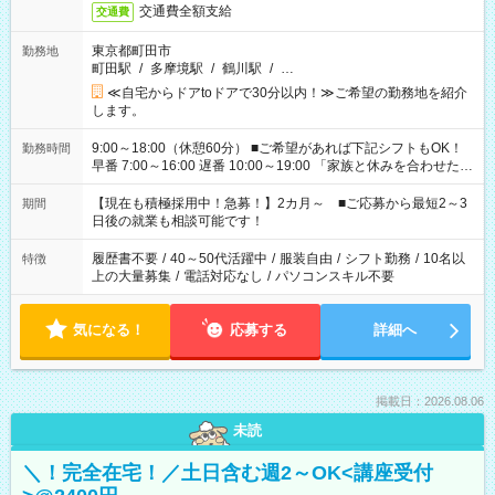
交通費全額支給
交通費
東京都町田市
勤務地
町田駅
/
多摩境駅
/
鶴川駅
/
…
≪自宅からドアtoドアで30分以内！≫ご希望の勤務地を紹介
します。
9:00～18:00（休憩60分） ■ご希望があれば下記シフトもOK！
勤務時間
早番 7:00～16:00 遅番 10:00～19:00 「家族と休みを合わせた
い」 「余裕を持って夕飯の準備がしたい」 「できれば残業はし
たくない」 など、ご希望を教えてくださいね。 ※Wワーク希望
【現在も積極採用中！急募！】2カ月～ ■ご応募から最短2～3
期間
の方へ 今ご覧のお仕事で希望する勤務時間と、もう1つのお仕事
日後の就業も相談可能です！
の勤務時間。 合計で週40時間を超える場合は応募できません。
履歴書不要
/
40～50代活躍中
/
服装自由
/
シフト勤務
/
10名以
特徴
上の大量募集
/
電話対応なし
/
パソコンスキル不要
気になる！
応募する
詳細へ
掲載日：2026.08.06
未読
＼！完全在宅！／土日含む週2～OK<講座受付