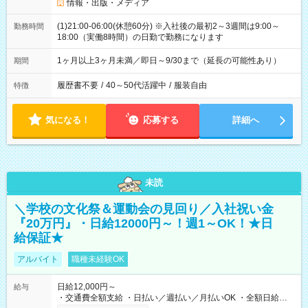
情報・出版・メディア
(1)21:00-06:00(休憩60分) ※入社後の最初2～3週間は9:00～
勤務時間
18:00（実働8時間）の日勤で勤務になります
1ヶ月以上3ヶ月未満／即日～9/30まで（延長の可能性あり）
期間
履歴書不要
/
40～50代活躍中
/
服装自由
特徴
気になる！
応募する
詳細へ
未読
＼学校の文化祭＆運動会の見回り／入社祝い金
『20万円』・日給12000円～！週1～OK！★日
給保証★
アルバイト
職種未経験OK
日給12,000円～
給与
・交通費全額支給 ・日払い／週払い／月払いOK ・全額日給保