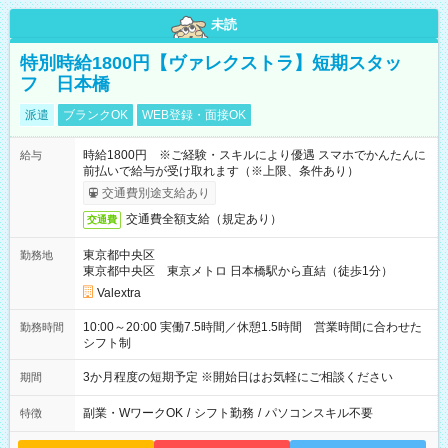
未読
特別時給1800円【ヴァレクストラ】短期スタッ
フ 日本橋
派遣
ブランクOK
WEB登録・面接OK
時給1800円 ※ご経験・スキルにより優遇 スマホでかんたんに
給与
前払いで給与が受け取れます（※上限、条件あり）
交通費別途支給あり
交通費全額支給（規定あり）
交通費
東京都中央区
勤務地
東京都中央区 東京メトロ 日本橋駅から直結（徒歩1分）
Valextra
10:00～20:00 実働7.5時間／休憩1.5時間 営業時間に合わせた
勤務時間
シフト制
3か月程度の短期予定 ※開始日はお気軽にご相談ください
期間
副業・WワークOK
/
シフト勤務
/
パソコンスキル不要
特徴