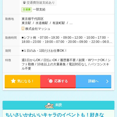
交通費別途支給あり
一部支給
交通費
東京都千代田区
勤務地
東京駅
/
水道橋駅
/
有楽町駅
/
…
株式会社マッシュ
■シフト例 ・07:00～19:30 ・09:00～12:00 ・10:00～17:00 ・
勤務時間
18:00～23:00 ・19:00～07:00 ・20:00～09:00 ・22:00～06:00
etc ★最短で3時間で5,120円のお仕事から 15時間で2万円近く稼
げるお仕事も！ ご希望のお時間に合わせてご紹介！ ※シフトは
■１日のみ・1回だけお仕事OK！
期間
現場によって異なります。 ※勿論、休憩時間はあるのでご安心
ください！
週1日からOK
/
日払いOK
/
履歴書不要
/
副業・WワークOK
/
シ
特徴
フト勤務
/
10名以上の大量募集
/
電話対応なし
/
パソコンスキ
ル不要
気になる！
応募する
詳細へ
未読
ちいさいかわいいキャラのイベントも！好きな