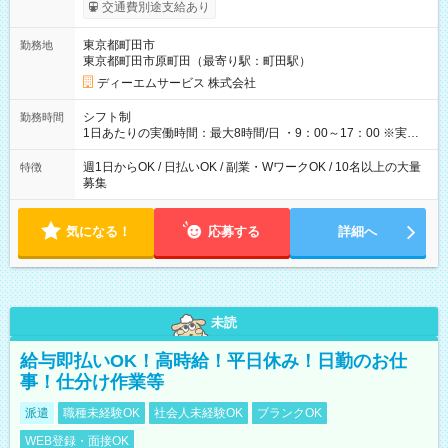
証あり ・－・－・－・－・－・－・－・－・－・－・ ★☆入社
交通費別途支給あり
祝金20万円★☆ ※1勤務毎に2000円ずつ支給！ ※100勤務目で合
計20万円の支給となります ※規定あり ・－・－・－・－・－・
東京都町田市
勤務地
－・－・－・－・－・ ≪給与例≫ 月22日働いた場合 月給：26
東京都町田市原町田（最寄り駅：町田駅）
万4，000円 ＝12，000円×22日 ※別途交通費 ----- ■法定研修：
20時間×1，226円／合計24，520円支給 『お弁当』支給もあり♪
ディーエムサービス 株式会社
【試用期間】試用期間なし
シフト制
勤務時間
1日あたりの実働時間：最大8時間/日 ・9：00～17：00 ※実働8
時間・休憩1時間 ⇒実は…16時くらいには終わっちゃうことがほ
とんどです！ ★早く勤務が終わっても日給保証あり！
週1日からOK / 日払いOK / 副業・WワークOK / 10名以上の大量
特徴
募集
気になる！
応募する
詳細へ
未読
給与即払いOK！高時給！平日休み！日勤のお仕
事！仕分け作業等
派遣
職種未経験OK
社会人未経験OK
ブランクOK
WEB登録・面接OK