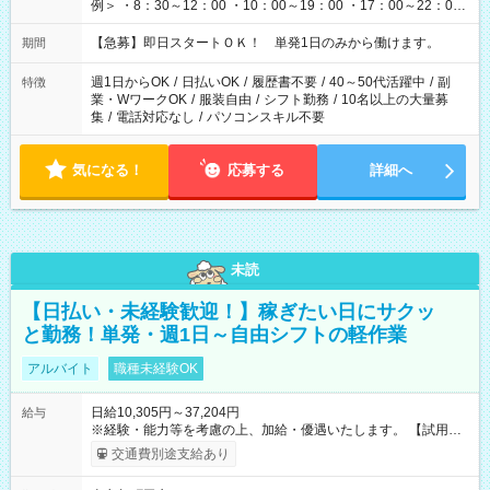
例＞ ・8：30～12：00 ・10：00～19：00 ・17：00～22：00
・13：00～22：00 ・22：00～翌6：00 など
【急募】即日スタートＯＫ！ 単発1日のみから働けます。
期間
週1日からOK
/
日払いOK
/
履歴書不要
/
40～50代活躍中
/
副
特徴
業・WワークOK
/
服装自由
/
シフト勤務
/
10名以上の大量募
集
/
電話対応なし
/
パソコンスキル不要
気になる！
応募する
詳細へ
未読
【日払い・未経験歓迎！】稼ぎたい日にサクッ
と勤務！単発・週1日～自由シフトの軽作業
アルバイト
職種未経験OK
日給10,305円～37,204円
給与
※経験・能力等を考慮の上、加給・優遇いたします。 【試用期
間】試用期間なし
交通費別途支給あり