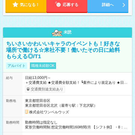
気になる！
応募する
詳細へ
未読
ちいさいかわいいキャラのイベントも！好きな
場所で働ける☆来社不要！働いたその日に給料
もらえる◎/T1
アルバイト
職種未経験OK
日給13,000円～
給与
＋交通費支給 ★交通費全額支給！ ┗案件により規定あり ★日払
いOK！（規定あり） ┗働いたその日に現金GET♪ お仕事後はコ
交通費別途支給あり
ンビニATMから 日払い分を引き落とせます！ 【試用期間】試
用期間なし
東京都世田谷区
勤務地
東京都世田谷区北沢（最寄り駅：下北沢駅）
株式会社ワンベルウッズ
勤務時間は指定なし
勤務時間
変形労働時間制 想定労働時間160時間/月 【シフト例】 ・8：00
～21：00