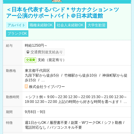
＜日本を代表するバンド＊サカナクション＞ツ
アー公演のサポートバイト＠日本武道館
アルバイト
職種未経験OK
社会人未経験OK
大学生歓迎
ブランクOK
時給1250円～
給与
交通費別途支給あり
支給（規定有り）
交通費
東京都千代田区
勤務地
九段下駅から徒歩5分
/
竹橋駅から徒歩10分
/
神保町駅から徒
歩15分
/
…
株式会社ライブパワー
＜シフト例＞ 9:00～22:30 12:30～22:00 15:30～21:00 12:30～
勤務時間
19:00 12:30～22:00 上記の時間から好きな時間を選べます！ ※
時間は変更となる可能性があります
9月8日・9日
期間
週1日からOK
/
履歴書不要
/
副業・WワークOK
/
シフト勤務
/
特徴
電話対応なし
/
パソコンスキル不要