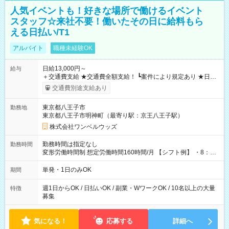
人気イベントも！好きな場所で働けるイベント
スタッフ☆来社不要！働いたその日に給料もら
える日払い/T1
アルバイト
職種未経験OK
日給13,000円～
給与
＋交通費支給 ★交通費全額支給！ ┗案件により規定あり ★日払
いOK！（規定あり） ┗働いたその日に現金GET♪ お仕事後はコ
交通費別途支給あり
ンビニATMから 日払い分を引き落とせます！ 【試用期間】試
用期間なし
東京都八王子市
勤務地
東京都八王子市明神町（最寄り駅：京王八王子駅）
株式会社ワンベルウッズ
勤務時間は指定なし
勤務時間
変形労働時間制 想定労働時間160時間/月 【シフト例】 ・8：00
～21：00
単発・1日のみOK
期間
週1日からOK / 日払いOK / 副業・WワークOK / 10名以上の大量
特徴
募集
気になる！
応募する
詳細へ