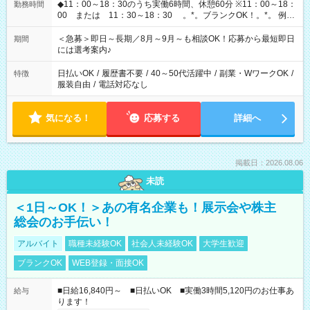
◆11：00～18：30のうち実働6時間、休憩60分 ※11：00～18：
勤務時間
00 または 11：30～18：30 。*。ブランクOK！。*。 例え
ば前職が、 在宅/財団法人/事務/コールセンター/受付/販売/カフェ
スタッフ スイーツ販売/ホテルフロント/化粧品販売/など 様々な
＜急募＞即日～長期／8月～9月～も相談OK！応募から最短即日
期間
業界から入社して活躍されています♪
には選考案内♪
日払いOK
/
履歴書不要
/
40～50代活躍中
/
副業・WワークOK
/
特徴
服装自由
/
電話対応なし
気になる！
応募する
詳細へ
掲載日：2026.08.06
未読
＜1日～OK！＞あの有名企業も！展示会や株主
総会のお手伝い！
アルバイト
職種未経験OK
社会人未経験OK
大学生歓迎
ブランクOK
WEB登録・面接OK
■日給16,840円～ ■日払いOK ■実働3時間5,120円のお仕事あ
給与
ります！