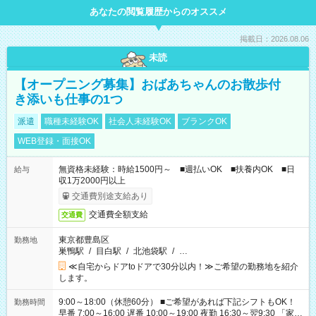
あなたの閲覧履歴からのオススメ
掲載日：2026.08.06
未読
【オープニング募集】おばあちゃんのお散歩付
き添いも仕事の1つ
派遣
職種未経験OK
社会人未経験OK
ブランクOK
WEB登録・面接OK
無資格未経験：時給1500円～ ■週払いOK ■扶養内OK ■日
給与
収1万2000円以上
交通費別途支給あり
交通費全額支給
交通費
東京都豊島区
勤務地
巣鴨駅
/
目白駅
/
北池袋駅
/
…
≪自宅からドアtoドアで30分以内！≫ご希望の勤務地を紹介
します。
9:00～18:00（休憩60分） ■ご希望があれば下記シフトもOK！
勤務時間
早番 7:00～16:00 遅番 10:00～19:00 夜勤 16:30～翌9:30 「家族