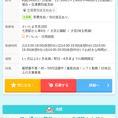
時給1400円／月収例：117,600円＝1,400円×4時間×21日勤務の
給与
場合＋交通費別途支給
交通費別途支給あり
実費支給／当社規定あり。
交通費
さいたま市見沼区
勤務地
七里駅から車6分
/
大宮公園駅
/
大宮(埼玉県)駅
アパレル・日用雑貨
(1)14:00-18:00(休憩0分) (2)14:00-19:00(休憩0分) (3)14:00-
勤務時間
19:30(休憩0分) (4)14:00-20:00(休憩45分) ※お好きな時間が選べ
ます
1ヶ月以上3ヶ月未満／即日～8月末までの期間限定
期間
履歴書不要
/
40～50代活躍中
/
服装自由
/
シフト勤務
/
10名以
特徴
上の大量募集
気になる！
応募する
詳細へ
未読