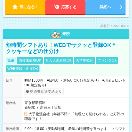
気になる！
応募する
詳細へ
掲載日：2026.08.06
未読
短時間シフトあり！WEBでサクッと登録OK＊
クッキーなどの仕分け
派遣
職種未経験OK
社会人未経験OK
大学生歓迎
ブランクOK
WEB登録・面接OK
時給1500円 ■日払い・週払いOK！(規定あり) ■現金日払いも
給与
OK(規定あり)
交通費別途支給あり
東京都新宿区
勤務地
新宿駅
/
新宿三丁目駅
大手物流会社（年齢不問／「無理なく続けられる」と好評の
職場です！）
9:00～18:00（実動8時間） 希望の時間帯を選べます！ ＜シフト
勤務時間