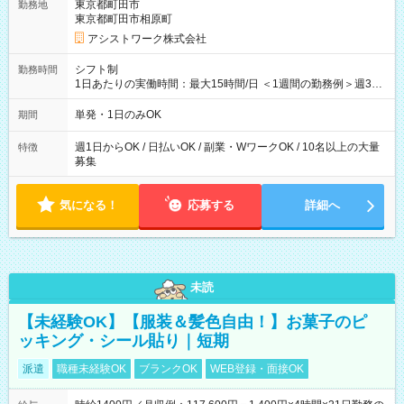
東京都町田市
勤務地
東京都町田市相原町
アシストワーク株式会社
シフト制
勤務時間
1日あたりの実働時間：最大15時間/日 ＜1週間の勤務例＞週3回
勤務 勤務：月・水・金 休み：火・木・土・日 好きな時にお仕事
可能です！ ※1日あたりの最大実働時間は日勤、夜勤共に勤務し
単発・1日のみOK
期間
た時間になります。
週1日からOK / 日払いOK / 副業・WワークOK / 10名以上の大量
特徴
募集
気になる！
応募する
詳細へ
未読
【未経験OK】【服装＆髪色自由！】お菓子のピ
ッキング・シール貼り｜短期
派遣
職種未経験OK
ブランクOK
WEB登録・面接OK