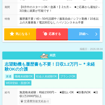
と休みを合わせたい」 「余裕を持って夕飯の準備がしたい」
「できれば残業はしたくない」 など、ご希望を教えてください
【8月中のスタートOK！急募！】2カ月～ ■ご応募から最短2～
期間
ね。 ※Wワーク希望の方へ 今ご覧のお仕事で希望する勤務時間
3日後に就業が可能です！
と、もう1つのお仕事の勤務時間。 合計で週40時間を超える場
合は応募できません。
履歴書不要
/
40～50代活躍中
/
服装自由
/
シフト勤務
/
10名以
特徴
上の大量募集
/
電話対応なし
/
パソコンスキル不要
気になる！
応募する
詳細へ
掲載日：2026.08.04
未読
志望動機も履歴書も不要！日収1.2万円～＊未経
験OKの介護
派遣
職種未経験OK
社会人未経験OK
ブランクOK
WEB登録・面接OK
無資格未経験：時給1500円～ ■週払いOK ■扶養内OK ■日
給与
収1万2000円以上
交通費別途支給あり