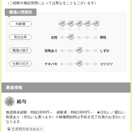
（ご経験や施設形態によっては異なることもございます）
職場の雰囲気
年齢層
20代
30
40
50
60
男女比率
女性
男性
職場の様子
活気あり
しずか
仕事の仕方
テキパキ
コツコツ
募集情報
給与
無資格未経験：時給1600円～ 経験者：時給1800円～ ★日払い／週払い
制度あり（月払いも選べます）※稼働開始時は手続き完了次第のお支払いと
なります。
交通費別途支給あり