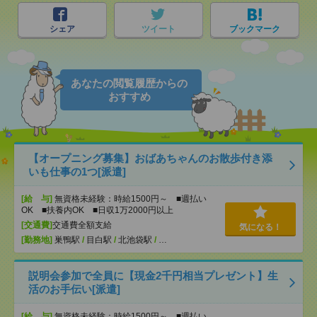
シェア
ツイート
ブックマーク
あなたの閲覧履歴からの
おすすめ
【オープニング募集】おばあちゃんのお散歩付き添
いも仕事の1つ[派遣]
[給 与]
無資格未経験：時給1500円～ ■週払い
OK ■扶養内OK ■日収1万2000円以上
[交通費]
交通費全額支給
気になる！
[勤務地]
巣鴨駅
/
目白駅
/
北池袋駅
/
…
説明会参加で全員に【現金2千円相当プレゼント】生
活のお手伝い[派遣]
[給 与]
無資格未経験：時給1500円～ ■週払い