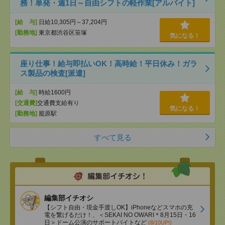
務！単発・週1日～自由シフトの軽作業[アルバイト]
[給 与]
日給10,305円～37,204円
[勤務地]
東京都渋谷区笹塚
気になる！
座り仕事！給与即払いOK！高時給！平日休み！ガラ
ス製品の検査[派遣]
[給 与]
時給1600円
[交通費]
交通費支給有り
気になる！
[勤務地]
籠原駅
すべて見る
編集部イチオシ
【シフト自由・現金手渡しOK】iPhoneなどスマホの充
電を繋げるだけ！、＜SEKAI NO OWARI＊8月15日・16
日＞ドーム公演のサポートバイトなど
(8/10UP!)