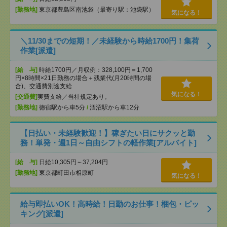
[勤務地]
東京都豊島区南池袋（最寄り駅：池袋駅）
気になる！
＼11/30までの短期！／未経験から時給1700円！集荷
作業[派遣]
[給 与]
時給1700円／月収例：328,100円＝1,700
円×8時間×21日勤務の場合＋残業代(月20時間の場
合)、交通費別途支給
気になる！
[交通費]
実費支給／当社規定あり。
[勤務地]
徳宿駅から車5分
/
涸沼駅から車12分
【日払い・未経験歓迎！】稼ぎたい日にサクッと勤
務！単発・週1日～自由シフトの軽作業[アルバイト]
[給 与]
日給10,305円～37,204円
[勤務地]
東京都町田市相原町
気になる！
給与即払いOK！高時給！日勤のお仕事！梱包・ピッ
キング[派遣]