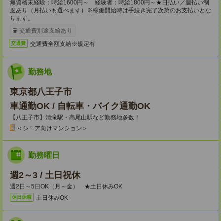
無資格未経験：時給1600円～ 経験者：時給1800円～★日払い／週払い制
度あり（月払いも選べます）※稼働開始時は手続き完了次第のお支払いとな
ります。
交通費別途支給あり
交通費全額支給※規定有
交通費
勤務地
東京都八王子市
車通勤OK / 自転車・バイク通勤OK
【八王子市】清滝駅・高尾山駅など勤務地多数！
＜シニア向けマンション＞
勤務曜日
週2～3 / 土日祝休
週2日～5日OK（月～金） ★土日休みOK
土日休みOK
休日休暇