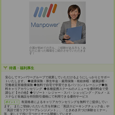
介護が初めての方も、ご経験がある方も！あ
なたに合った職場をご紹介させていただきま
す！
待遇・福利厚生
安心してマンパワーグループで就業していただけるようにしっかりとサポー
トいたします。 ◆健康保険・厚生年金・雇用保険・有給休暇・健康診断・
労働者災害補償保険 ◆無料で自宅で学習できるパソコントレーニング◆無
料キャリアカウンセリング ◆各種提携スクールのメニューを優待料金で受
講など【その他】◆リゾート・レジャー・スパ・ショッピング・グルメ・エ
ステなど各施設を特別割引価格にて利用できる優待サービス
有資格者によるキャリアカウンセリングを無料でご提供してい
ポイント！
ます。 またご登録いただいた方を対象に「英語スピーキングチェック会」や
「英語で習うフラワーアレンジメント」、「ときめき片づけ体験セミナー」
等、楽しくて役に立つセミナーも開催しています。