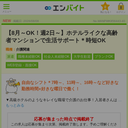
0
メニュー
気になる！
ログイン
NEW
掲載日 :2026
/
08
/
08
No.MANPWK856443-40
【8月～OK！週2日～】ホテルライクな高齢
者マンションで生活サポート＊時短OK
職種：
介護関連
派遣
職種未経験OK
社会人未経験OK
大学生歓迎
ブランクOK
WEB登録・面接OK
自由なシフト＊7時～、11時～、16時～など好きな
勤務時間×好きな曜日で働く！
▼高級ホテルのようなキレイな職場で介護のお仕事！入居者さんは
...
もっとみる
応募が集まった時点で掲載終了
この求人は応募が集まり次第、掲載終了致します。予めご理解くださ