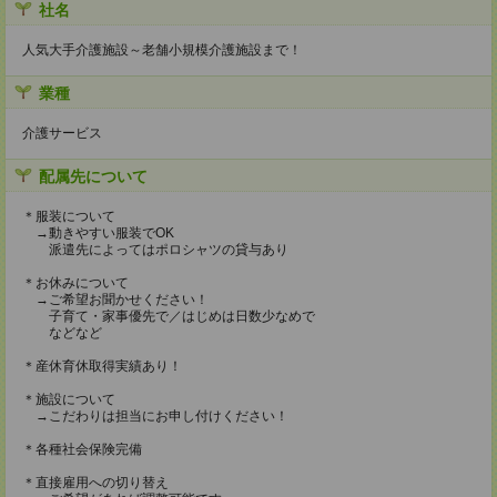
社名
人気大手介護施設～老舗小規模介護施設まで！
業種
介護サービス
配属先について
＊服装について
→動きやすい服装でOK
派遣先によってはポロシャツの貸与あり
＊お休みについて
→ご希望お聞かせください！
子育て・家事優先で／はじめは日数少なめで
などなど
＊産休育休取得実績あり！
＊施設について
→こだわりは担当にお申し付けください！
＊各種社会保険完備
＊直接雇用への切り替え