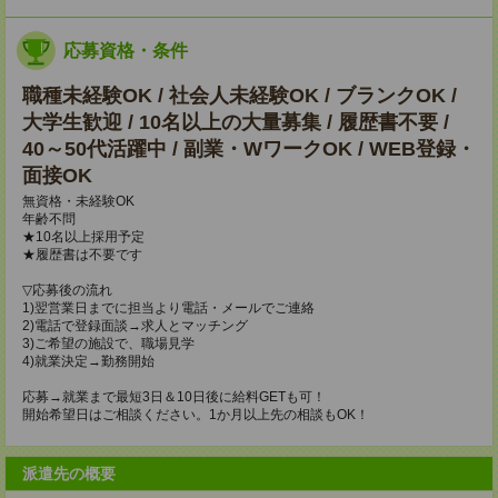
応募資格・条件
職種未経験OK / 社会人未経験OK / ブランクOK /
大学生歓迎 / 10名以上の大量募集 / 履歴書不要 /
40～50代活躍中 / 副業・WワークOK / WEB登録・
面接OK
無資格・未経験OK
年齢不問
★10名以上採用予定
★履歴書は不要です
▽応募後の流れ
1)翌営業日までに担当より電話・メールでご連絡
2)電話で登録面談→求人とマッチング
3)ご希望の施設で、職場見学
4)就業決定→勤務開始
応募→就業まで最短3日＆10日後に給料GETも可！
開始希望日はご相談ください。1か月以上先の相談もOK！
派遣先の概要