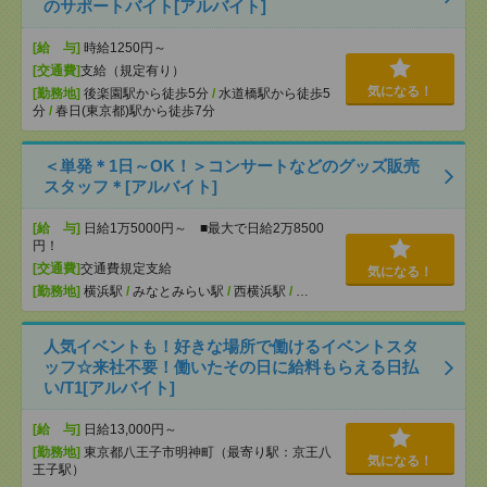
のサポートバイト[アルバイト]
[給 与]
時給1250円～
[交通費]
支給（規定有り）
気になる！
[勤務地]
後楽園駅から徒歩5分
/
水道橋駅から徒歩5
分
/
春日(東京都)駅から徒歩7分
＜単発＊1日～OK！＞コンサートなどのグッズ販売
スタッフ＊[アルバイト]
[給 与]
日給1万5000円～ ■最大で日給2万8500
円！
[交通費]
交通費規定支給
気になる！
[勤務地]
横浜駅
/
みなとみらい駅
/
西横浜駅
/
…
人気イベントも！好きな場所で働けるイベントスタ
ッフ☆来社不要！働いたその日に給料もらえる日払
い/T1[アルバイト]
[給 与]
日給13,000円～
[勤務地]
東京都八王子市明神町（最寄り駅：京王八
気になる！
王子駅）