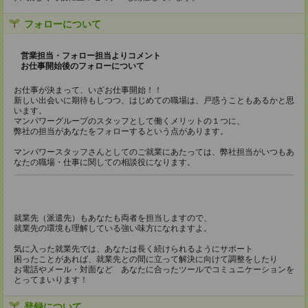
フォローについて
営業担当・フォロー担当よりコメント
お仕事開始後のフォローについて
お仕事が決まって、いざお仕事開始！！
新しい出会いに期待もしつつ、はじめての職場は、戸惑うこともあるかと思
います。
マンパワーグループのスタッフとして働くメリットの１つに、
弊社の担当があなたをフォローするという点があります。
マンパワースタッフさんとしてのご就業にあたっては、弊社担当がいつもあ
なたの職場・仕事に関しての相談役になります。
就業先（派遣先）もあなたも両者を担当しますので、
就業先の環境も理解している強い味方になれますよ。
気に入った就業先では、あなたは長く続けられるようにサポート
困ったことがあれば、就業先との間に立って解決に向けて調整をしたり
お電話やメール・対面など あなたに合ったツールでコミュニケーションを
とってまいります！
登録について