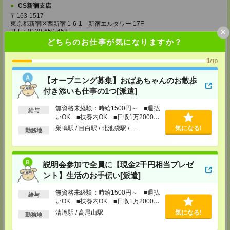
CS新宿支店
〒163-1517
東京都新宿区西新宿 1-6-1 新宿エルタワー 17F
×
TEL：0120-659-458
MAIL：
CS_SHINJUKU@manpowergroup.jp
どちらのお仕事が気になりますか？
担当：採用担当
1
/10
CS立川支店
〒190-0012
【オープニング募集】おばあちゃんのお散歩
東京都立川市曙町2-34-7 ファーレイーストビル 8F
TEL：0120-659-460
付き添いも仕事の1つ[派遣]
MAIL：
CS_TACHIKAWA@manpowergroup.jp
担当：採用担当
無資格未経験：時給1500円～ ■週払
給与
いOK ■扶養内OK ■日収1万2000円
CS横浜支店
以上
巣鴨駅 / 目白駅 / 北池袋駅 / …
気になる!
〒220-8136
勤務地
神奈川県横浜市西区みなとみらい 2-2-1 横浜ランドマークタワー36F
TEL：0120-659-459
MAIL：
CS_YOKOHAMA@manpowergroup.jp
担当：採用担当
説明会参加で全員に【現金2千円相当プレゼ
ント】生活のお手伝い[派遣]
CS大宮支店
〒330-0854 埼玉県さいたま市大宮区桜木町 1-10-16 シーノ大宮ノース
無資格未経験：時給1500円～ ■週払
ウイング 9階
給与
TEL：0120-769-355
いOK ■扶養内OK ■日収1万2000円
MAIL：
CS_OMIYA@manpowergroup.jp
以上
清滝駅 / 高尾山駅
気になる!
勤務地
担当：採用担当