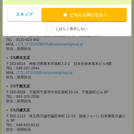
CS高崎支店
〒370-0831 群馬県高崎市あら町167 高崎第一生命ビルディング11Ｆ
TEL：027-320-6558
スキップ
どちらも気になる！
MAIL：
CS_TAKASAKI@manpowergroup.jp
担当：採用担当
しばらく表示しない
CS宇都宮支店
〒321-0953 栃木県宇都宮市東宿郷3-2-18 高知穂ビル2Ｆ
TEL：0120-923-962
MAIL：
CS_UTSUNOMIYA@manpowergroup.jp
担当：採用担当
CS厚木支店
〒243-0014 神奈川県厚木市旭町1-2-1 日本生命本厚木ビル4階
TEL：046-207-2644
MAIL：
CS_ATSUGI@manpowergroup.jp
担当：採用担当
CS千葉支店
〒260-0028 千葉県千葉市中央区新町18-14 千葉新町ビル 8F
TEL：043-370-2556
担当：採用担当
CS川越支店
〒350-1123 埼玉県川越市脇田本町 11-15 損保ジャパン日本興亜川越ビ
ル 5F
TEL：048-643-6132
担当：採用担当