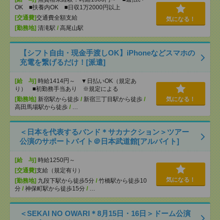
OK ■扶養内OK ■日収1万2000円以上
[交通費]
交通費全額支給
気になる！
[勤務地]
清滝駅
/
高尾山駅
【シフト自由・現金手渡しOK】iPhoneなどスマホの
充電を繋げるだけ！[派遣]
[給 与]
時給1414円～ ▼日払いOK（規定あ
り） ■初勤務手当あり ※規定による
[勤務地]
新宿駅から徒歩
/
新宿三丁目駅から徒歩
/
気になる！
高田馬場駅から徒歩
/
…
＜日本を代表するバンド＊サカナクション＞ツアー
公演のサポートバイト＠日本武道館[アルバイト]
[給 与]
時給1250円～
[交通費]
支給（規定有り）
気になる！
[勤務地]
九段下駅から徒歩5分
/
竹橋駅から徒歩10
分
/
神保町駅から徒歩15分
/
…
＜SEKAI NO OWARI＊8月15日・16日＞ドーム公演