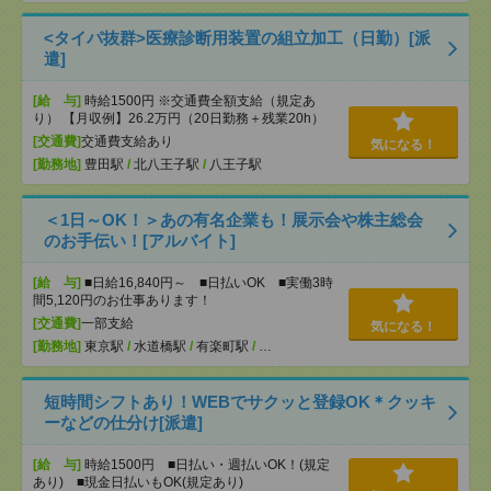
<タイパ抜群>医療診断用装置の組立加工（日勤）[派
遣]
[給 与]
時給1500円 ※交通費全額支給（規定あ
り） 【月収例】26.2万円（20日勤務＋残業20h）
[交通費]
交通費支給あり
気になる！
[勤務地]
豊田駅
/
北八王子駅
/
八王子駅
＜1日～OK！＞あの有名企業も！展示会や株主総会
のお手伝い！[アルバイト]
[給 与]
■日給16,840円～ ■日払いOK ■実働3時
間5,120円のお仕事あります！
[交通費]
一部支給
気になる！
[勤務地]
東京駅
/
水道橋駅
/
有楽町駅
/
…
短時間シフトあり！WEBでサクッと登録OK＊クッキ
ーなどの仕分け[派遣]
[給 与]
時給1500円 ■日払い・週払いOK！(規定
あり) ■現金日払いもOK(規定あり)