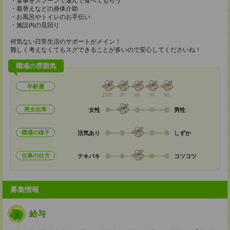
・食事をスプーンで運んで食べてもらう
・着替えなどの身体介助
・お風呂やトイレのお手伝い
・施設内の見回り
何気ない日常生活のサポートがメイン！
難しく考えなくてもスグできることが多いので安心してくださいね！
職場の雰囲気
年齢層
20代
30
40
50
60
男女比率
女性
男性
職場の様子
活気あり
しずか
仕事の仕方
テキパキ
コツコツ
募集情報
給与