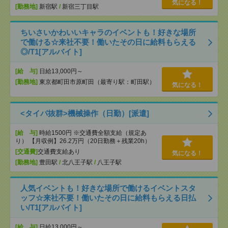
気になる！
[勤務地]
新宿駅
/
新宿三丁目駅
ちいさいかわいいキャラのイベントも！好きな場所
で働ける☆来社不要！働いたその日に給料もらえる
◎/T1[アルバイト]
[給 与]
日給13,000円～
[勤務地]
東京都町田市原町田（最寄り駅：町田駅）
気になる！
<タイパ抜群>機械操作（日勤）[派遣]
[給 与]
時給1500円 ※交通費全額支給（規定あ
り） 【月収例】26.2万円（20日勤務＋残業20h）
[交通費]
交通費支給あり
気になる！
[勤務地]
豊田駅
/
北八王子駅
/
八王子駅
人気イベントも！好きな場所で働けるイベントスタ
ッフ☆来社不要！働いたその日に給料もらえる日払
い/T1[アルバイト]
[給 与]
日給13,000円～