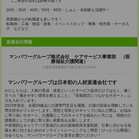
→ご希望があれば調整可能です
20代・30代・40代・50代・60代・しゅふ・未経験も活躍中！
異業種からの転職者も多いです！
転職例：工場・物流・接客・イベントスタッフ・事務・軽作業・データ入
力 などなど
派遣会社情報
マンパワーグループ株式会社 ケアサービス事業部 （医
療福祉介護関連）
労働者派遣事業許可番号:派13-315642
マンパワーグループは日本初の人材派遣会社です
わたしたちは、人材の育成・派遣といったサービス提供だけではなく、働く
方々の『働きやすい環境を整えること』『長期就労につながるサポート』に
力を入れています。
2023年現在、全国34拠点に介護専門支店を展開。介護の現場を理解している
専任担当がフォローします。理想と現実とのギャップに悩んだ際は、お悩み
に寄り添いサポート。介護職としてのキャリアを積みたい方には、理想の介
護職員としての姿に寄り添い就業先をお探しします。
中長期的なキャリアパス形成のための資格取得支援制度、仕事に活かせる知
識を身に付けるためのオンライントレーニングもご用意！ぴったりな職場に
出会うなら、マンパワーグループを是非お選びください！