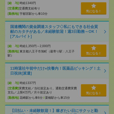
[給 与]
時給1340円
[交通費]
交通費支給有り
気になる！
[勤務地]
宇都宮駅から車10分
国連機関の資金調達スタッフ◇私にもできる社会貢
献のカタチがある／未経験歓迎！週3日勤務～OK！
[アルバイト]
[給 与]
時給1,350円～2,000円
[勤務地]
東京都八王子市旭町（最寄り駅：八王子
気になる！
駅）
11時退社午前中だけ×扶養内！医薬品ピッキング！土
日祝休[派遣]
[給 与]
時給1337円
[交通費]
実費支給／当社規定あり。通勤交通費実費
支払／上限4万円／月※規定あり
気になる！
[勤務地]
花崎駅から車6分
/
栗橋駅から車15分
【日払い・未経験歓迎！】稼ぎたい日にサクッと勤