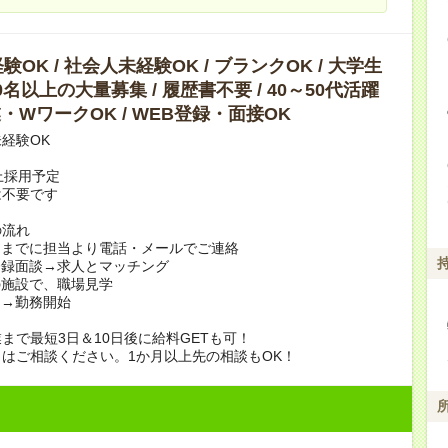
OK / 社会人未経験OK / ブランクOK / 大学生
10名以上の大量募集 / 履歴書不要 / 40～50代活躍
副業・WワークOK / WEB登録・面接OK
経験OK
上採用予定
は不要です
の流れ
日までに担当より電話・メールでご連絡
登録面談→求人とマッチング
の施設で、職場見学
定→勤務開始
まで最短3日＆10日後に給料GETも可！
はご相談ください。1か月以上先の相談もOK！