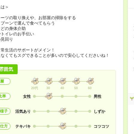
には＞
シーツの取り換えや、お部屋の掃除をする
スプーンで運んで食べてもらう
などの身体介助
やトイレのお手伝い
の見回り
日常生活のサポートがメイン！
えなくてもスグできることが多いので安心してくださいね！
雰囲気
層
20代
30
40
50
60
比率
女性
男性
様子
活気あり
しずか
仕方
テキパキ
コツコツ