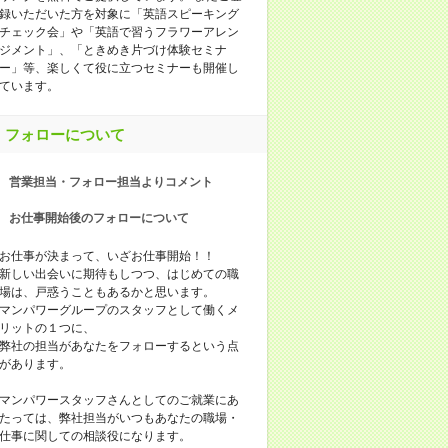
録いただいた方を対象に「英語スピーキング
チェック会」や「英語で習うフラワーアレン
ジメント」、「ときめき片づけ体験セミナ
ー」等、楽しくて役に立つセミナーも開催し
ています。
フォローについて
営業担当・フォロー担当よりコメント
お仕事開始後のフォローについて
お仕事が決まって、いざお仕事開始！！
新しい出会いに期待もしつつ、はじめての職
場は、戸惑うこともあるかと思います。
マンパワーグループのスタッフとして働くメ
リットの１つに、
弊社の担当があなたをフォローするという点
があります。
マンパワースタッフさんとしてのご就業にあ
たっては、弊社担当がいつもあなたの職場・
仕事に関しての相談役になります。