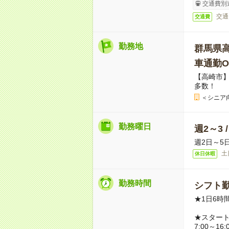
交通費別
交通
交通費
勤務地
群馬県
車通勤O
【高崎市
多数！
＜シニア
勤務曜日
週2～3 
週2日～5
土
休日休暇
勤務時間
シフト勤
★1日6時
★スター
7:00～16: