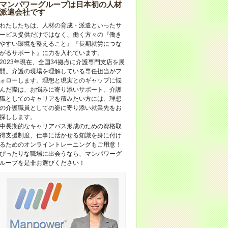
マンパワーグループは日本初の人材
派遣会社です
わたしたちは、人材の育成・派遣といったサ
ービス提供だけではなく、働く方々の『働き
やすい環境を整えること』『長期就労につな
がるサポート』に力を入れています。
2023年現在、全国34拠点に介護専門支店を展
開。介護の現場を理解している専任担当がフ
ォローします。理想と現実とのギャップに悩
んだ際は、お悩みに寄り添いサポート。介護
職としてのキャリアを積みたい方には、理想
の介護職員としての姿に寄り添い就業先をお
探しします。
中長期的なキャリアパス形成のための資格取
得支援制度、仕事に活かせる知識を身に付け
るためのオンライントレーニングもご用意！
ぴったりな職場に出会うなら、マンパワーグ
ループを是非お選びください！