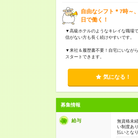
自由なシフト＊7時～、
日で働く！
▼高級ホテルのようなキレイな職場
信がない方も長く続けやすいです。
▼来社＆履歴書不要！自宅にいなが
スタートできます。
気になる！
募集情報
給与
無資格未経
い制度あ
払いとな