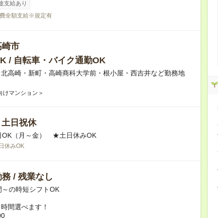
途支給あり
費全額支給※規定有
高崎市
K / 自転車・バイク通勤OK
】北高崎・新町・高崎商科大学前・根小屋・西吉井など勤務地
向けマンション＞
/ 土日祝休
日OK（月～金） ★土日休みOK
日休みOK
務 / 残業なし
間～の時短シフトOK
ト時間選べます！
00