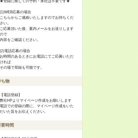
★登録に際しての予約・来社は不要です★
(1)WEB応募の場合
こちらからご連絡いたしますのでお待ちくだ
さい。
ご応募頂いた後、案内メールをお送りします
ので
内容をご確認ください。
(2)電話応募の場合
お時間のあるときにお電話にてご応募いただ
ければ
その場で登録も可能です。
持ち物
【電話登録】
弊社HPよりマイページ作成をお願いします
電話での登録の際に、マイページ作成をいた
だいた旨をお伝えください。
所要時間