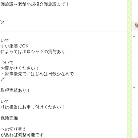
介護施設～老舗小規模介護施設まで！
ビス
ついて
すい服装でOK
よってはポロシャツの貸与あり
について
お聞かせください！
家事優先で／はじめは日数少なめで
ど
休取得実績あり！
ついて
りは担当にお申し付けください！
会保険完備
用への切り替え
があれば調整可能です