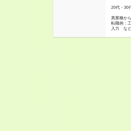
20代・3
異業種か
転職例：
入力 な