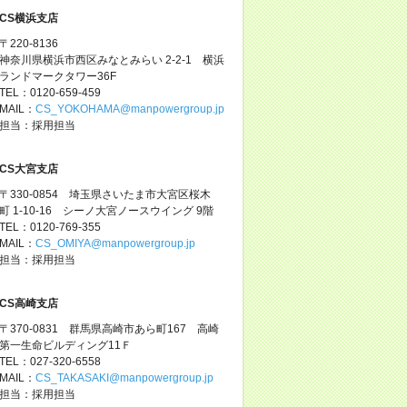
CS横浜支店
〒220-8136
神奈川県横浜市西区みなとみらい 2-2-1 横浜
ランドマークタワー36F
TEL：0120-659-459
MAIL：
CS_YOKOHAMA@manpowergroup.jp
担当：採用担当
CS大宮支店
〒330-0854 埼玉県さいたま市大宮区桜木
町 1-10-16 シーノ大宮ノースウイング 9階
TEL：0120-769-355
MAIL：
CS_OMIYA@manpowergroup.jp
担当：採用担当
CS高崎支店
〒370-0831 群馬県高崎市あら町167 高崎
第一生命ビルディング11Ｆ
TEL：027-320-6558
MAIL：
CS_TAKASAKI@manpowergroup.jp
担当：採用担当