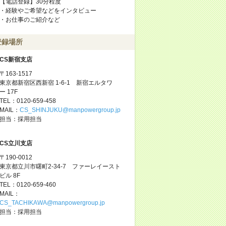
【電話登録】30分程度
・経験やご希望などをインタビュー
・お仕事のご紹介など
登録場所
CS新宿支店
〒163-1517
東京都新宿区西新宿 1-6-1 新宿エルタワ
ー 17F
TEL：0120-659-458
MAIL：
CS_SHINJUKU@manpowergroup.jp
担当：採用担当
CS立川支店
〒190-0012
東京都立川市曙町2-34-7 ファーレイースト
ビル 8F
TEL：0120-659-460
MAIL：
CS_TACHIKAWA@manpowergroup.jp
担当：採用担当