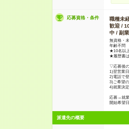
応募資格・条件
職種未経験
歓迎 / 
中 / 
無資格・未
年齢不問
★10名以
★履歴書
▽応募後
1)翌営業
2)電話で
3)ご希望
4)就業決
応募→就業
開始希望日
派遣先の概要