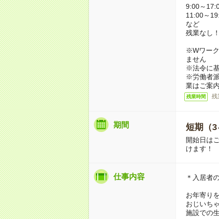
9:00～17:
11:00～19
など
残業なし
※Wワーク
ません
※法令に基
※労働者
業はご案
残
残業時間
期間
短期（3
開始日は
けます！
仕事内容
＊入居者
お年寄り
おじいち
施設での