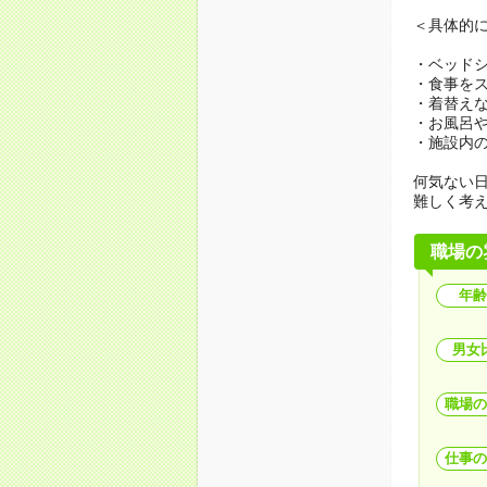
＜具体的
・ベッド
・食事を
・着替え
・お風呂
・施設内
何気ない
難しく考
職場の
年齢
男女
職場の
仕事の