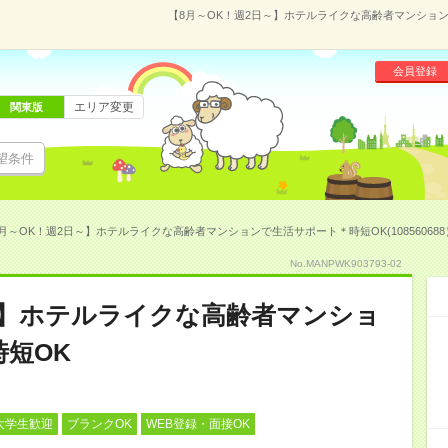
【8月～OK！週2日～】ホテルライクな高齢者マンションで
会員登録
エリア変更
関東版
望条件
月～OK！週2日～】ホテルライクな高齢者マンションで生活サポート＊時短OK(108560688
No.MANPWK903793-02
～】ホテルライクな高齢者マンショ
短OK
大学生歓迎
ブランクOK
WEB登録・面接OK