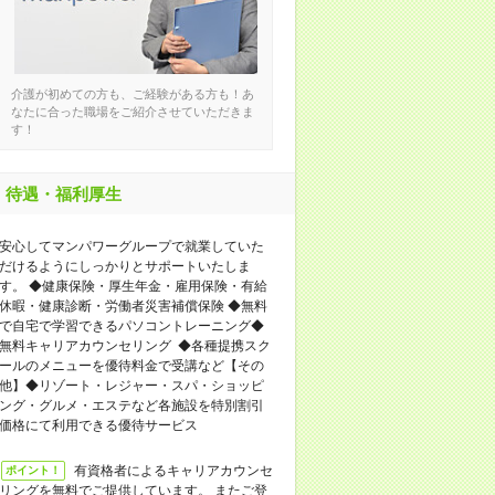
介護が初めての方も、ご経験がある方も！あ
なたに合った職場をご紹介させていただきま
す！
待遇・福利厚生
安心してマンパワーグループで就業していた
だけるようにしっかりとサポートいたしま
す。 ◆健康保険・厚生年金・雇用保険・有給
休暇・健康診断・労働者災害補償保険 ◆無料
で自宅で学習できるパソコントレーニング◆
無料キャリアカウンセリング ◆各種提携スク
ールのメニューを優待料金で受講など【その
他】◆リゾート・レジャー・スパ・ショッピ
ング・グルメ・エステなど各施設を特別割引
価格にて利用できる優待サービス
有資格者によるキャリアカウンセ
ポイント！
リングを無料でご提供しています。 またご登