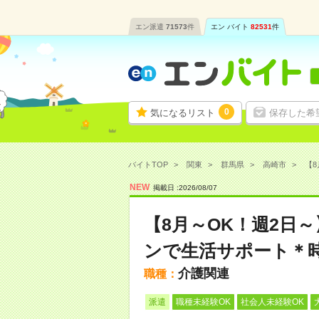
エン派遣
71573
件
エン バイト
82531
件
0
気になるリスト
保存した希
バイトTOP
関東
群馬県
高崎市
【8
NEW
掲載日 :
2026
/
08
/
07
【8月～OK！週2日
ンで生活サポート＊時
介護関連
職種：
派遣
職種未経験OK
社会人未経験OK