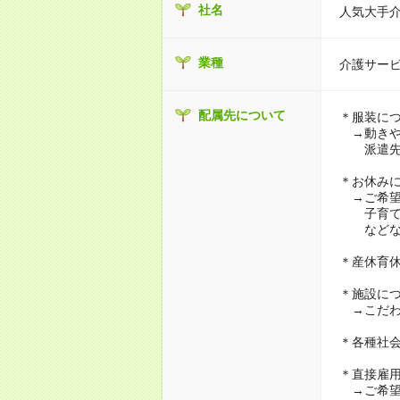
社名
人気大手
業種
介護サー
配属先について
＊服装に
→動きや
派遣先に
＊お休み
→ご希望
子育て・
などな
＊産休育
＊施設に
→こだわ
＊各種社
＊直接雇
→ご希望