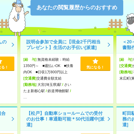
あなたの閲覧履歴からのおすすめ
んの
説明会参加で全員に【現金2千円相当
＜2
プレゼント】生活のお手伝い[派遣]
書類作
[給 与]
無資格未経験：時給
[給 与]
1350円～ ■週払いOK ■扶養
[交通費]
なる！
気になる！
内OK ■日収1万800円以上
[勤務地]
[交通費]
交通費全額支給
末広町(
[勤務地]
大宮(埼玉県)駅
/
さい
たま新都心駅
/
鉄道博物館駅
/
…
組合
【松戸】自動車ショールームでの受付
町田
のお仕事！車通勤可能＊50代活躍中[派
務のお
遣]
遣]