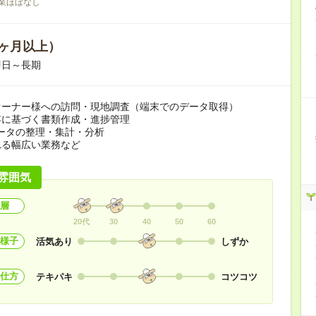
業ほぼなし
ヶ月以上）
即日～長期
オーナー様への訪問・現地調査（端末でのデータ取得）
容に基づく書類作成・進捗管理
lデータの整理・集計・分析
れる幅広い業務など
雰囲気
層
20代
30
40
50
60
様子
活気あり
しずか
仕方
テキパキ
コツコツ