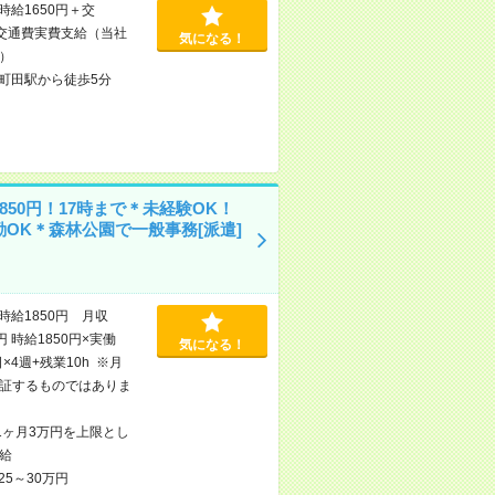
時給1650円＋交
交通費実費支給（当社
気になる！
）
町田駅から徒歩5分
850円！17時まで＊未経験OK！
勤OK＊森林公園で一般事務[派遣]
時給1850円 月収
円 時給1850円×実働
気になる！
日×4週+残業10h ※月
証するものではありま
1ヶ月3万円を上限とし
給
25～30万円