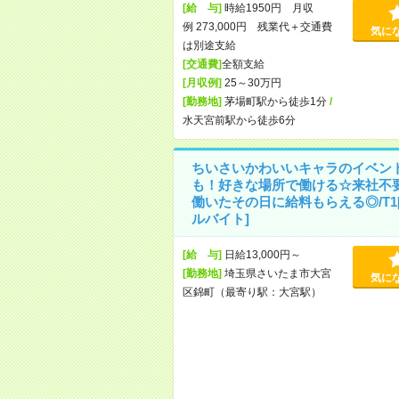
[給 与]
時給1950円 月収
例 273,000円 残業代＋交通費
気に
は別途支給
[交通費]
全額支給
[月収例]
25～30万円
[勤務地]
茅場町駅から徒歩1分
/
水天宮前駅から徒歩6分
ちいさいかわいいキャラのイベン
も！好きな場所で働ける☆来社不
働いたその日に給料もらえる◎/T1
ルバイト]
[給 与]
日給13,000円～
[勤務地]
埼玉県さいたま市大宮
気に
区錦町（最寄り駅：大宮駅）