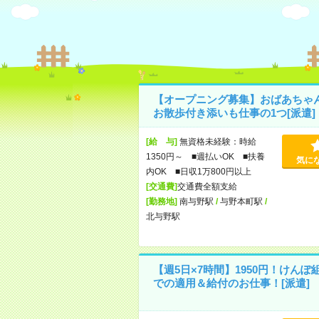
【オープニング募集】おばあちゃ
お散歩付き添いも仕事の1つ[派遣]
[給 与]
無資格未経験：時給
1350円～ ■週払いOK ■扶養
気に
内OK ■日収1万800円以上
[交通費]
交通費全額支給
[勤務地]
南与野駅
/
与野本町駅
/
北与野駅
【週5日×7時間】1950円！けんぽ
での適用＆給付のお仕事！[派遣]