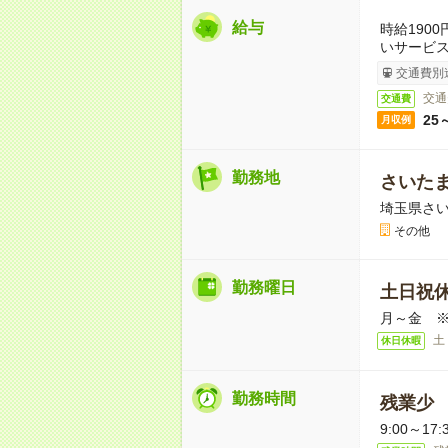
給与
時給190
いサービ
交通費別
交通
交通費
25
月収例
勤務地
さいた
埼玉県さい
その他
勤務曜日
土日祝
月～金 
土
休日休暇
勤務時間
残業少
9:00～