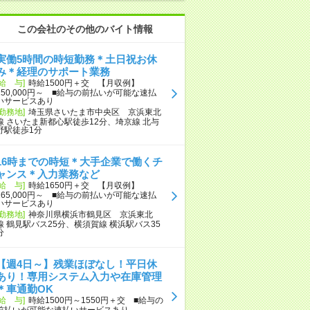
この会社のその他のバイト情報
実働5時間の時短勤務＊土日祝お休
み＊経理のサポート業務
[給 与]
時給1500円＋交 【月収例】
150,000円～ ■給与の前払いが可能な速払
いサービスあり
[勤務地]
埼玉県さいたま市中央区 京浜東北
線 さいたま新都心駅徒歩12分、埼京線 北与
野駅徒歩1分
16時までの時短＊大手企業で働くチ
ャンス＊入力業務など
[給 与]
時給1650円＋交 【月収例】
165,000円～ ■給与の前払いが可能な速払
いサービスあり
[勤務地]
神奈川県横浜市鶴見区 京浜東北
線 鶴見駅バス25分、横須賀線 横浜駅バス35
分
【週4日～】残業ほぼなし！平日休
あり！専用システム入力や在庫管理
＊車通勤OK
[給 与]
時給1500円～1550円＋交 ■給与の
前払いが可能な速払いサービスあり