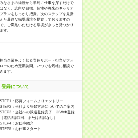
みなさまの経歴から単純に仕事を探すだけで
はなく、志向や目標、個性や将来のキャリア
プランをしっかり把握。次のステップを見据
えた最適な職場環境を提案しておりますの
で、ご満足いただける環境がきっと見つかり
ます。
担当企業をよく知る専任サポート担当がフォ
ローのため定期訪問。いつでも気軽に相談で
きます。
登録について
STEP1：応募フォームよりエントリー
STEP2：当社より登録方法についてのご案内
STEP3：当社への派遣登録完了 ※Web登録
（電話面談1回、または面談なし）
STEP4：お仕事紹介
STEP5：お仕事スタート