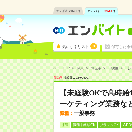
エン派遣
71573
件
エン バイト
82531
件
0
気になるリスト
保存した希
バイトTOP
関東
埼玉県
中央区
【未
NEW
掲載日 :
2026
/
08
/
07
【未経験OKで高時給
ーケティング業務な
一般事務
職種：
派遣
職種未経験OK
ブランクOK
WEB