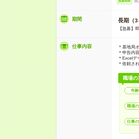
残
残業時間
期間
長期（3
【急募】
仕事内容
＊基地局
＊申告内
＊Exce
＊依頼さ
職場の
年齢
職場の
仕事の