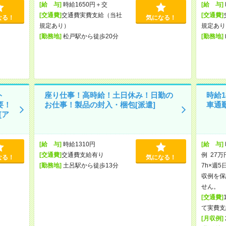
[給 与]
時給1650円＋交
[給 与]
[交通費]
交通費実費支給（当社
[交通費]
なる！
気になる！
規定あり）
規定あり
[勤務地]
松戸駅から徒歩20分
[勤務地]
ト
座り仕事！高時給！土日休み！日勤の
時給1
要！
お仕事！製品の封入・梱包[派遣]
車通
[ア
[給 与]
時給1310円
[給 与]
[交通費]
交通費支給有り
例 27万
なる！
気になる！
[勤務地]
土呂駅から徒歩13分
7h×週5
収例を保
せん。
[交通費]
て実費支
[月収例]