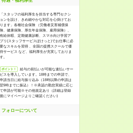
待遇・福利厚生
「スタッフの福利厚生を担当する専門セクシ
ョンを設け、きめ細やかな対応を心掛けてお
ります」各種社会保険 （労働者災害補償保
険、健康保険、厚生年金保険、雇用保険）、
有給休暇、定期健康診断、スマホ向け学習ア
プリ(スタッフサービスぽけっと)でお仕事に必
要なスキルを習得 、全国の提携スクールで優
待サービス など、福利厚生が充実しておりま
す。
給与の前払いが可能な速払いサー
ポイント！
ビスを導入しています。18時までの申請で、
申請当日に給与振り込み（18時以降の申請は
翌9時までに振込）！※承認の勤怠実績に応じ
て申請が可能※その他規定あり（詳細は登録
後にマイページよりご確認ください)
フォローについて