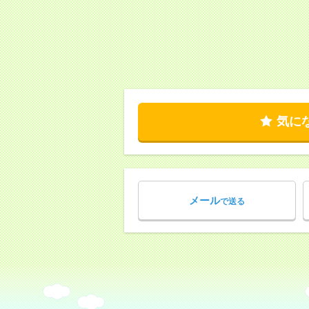
気に
メール
で送る