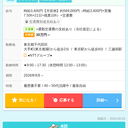
時給3,400円【月収例】約569,000円（時給3,400円×実働
給与
7.50h×21日+残業10h）+交通費
交通費別途支給あり
○通勤交通費の支給あり（当社規定による）
交通費
30万円～
月収例
東京都千代田区
勤務地
大手町(東京都)駅から徒歩2分
/
東京駅から徒歩8分
/
三越前駅
●NTTグループ●
★9:00～17:30（休憩時間 12:00～13:00）
勤務時間
2026年9月～
期間
履歴書不要
/
40～50代活躍中
/
服装自由
特徴
気になる！
応募する
詳細へ
掲載日：2026.08.03
未読