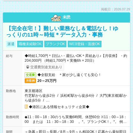
掲載日：2026.07.29
未読
【完全在宅！】難しい業務なし＆電話なし！ゆ
っくりの11時～時短＊データ入力・事務
派遣
職種未経験OK
ブランクOK
WEB登録・面接OK
◆時給1,700円＊日払い・週払いOK＊昇給あり♪【月収例】 ・約
給与
204,000円 （時給1,700円 × 実働6h × 20日）
交通費別途支給あり
◆全額支給 ＊家が少し遠くても安心！
交通費
20～25万円
月収例
東京都港区
勤務地
竹芝駅から徒歩2分
/
浜松町駅から徒歩4分
/
大門(東京都)駅か
ら徒歩5分
/
…
◆港区にある情報セキュリティ企業◆
◆11：00～18：30のうち実働6時間、休憩60分 ※11：00～18：
勤務時間
00 または 11：30～18：30 。*。ブランクOK！。*。 例え
ば前職が、 在宅/財団法人/事務/コールセンター/受付/販売/カフェ
スタッフ スイーツ販売/ホテルフロント/化粧品販売/など 様々な
＜急募＞即日～長期／8月～9月～も相談OK！応募から最短即日
期間