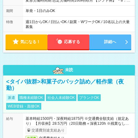
変形労働時間制 想定労働時間160時間/月 【シフト例】 ・8：00
～21：00
単発・1日のみOK
期間
週1日からOK / 日払いOK / 副業・WワークOK / 10名以上の大量
特徴
募集
気になる！
応募する
詳細へ
未読
<タイパ抜群>和菓子のパック詰め／軽作業（夜
勤）
派遣
職種未経験OK
社会人未経験OK
ブランクOK
WEB登録・面接OK
基本時給1500円・深夜時給1875円 ※交通費全額支給（規定あ
給与
り） 【月収例】28.5万円（20日勤務＋深夜120h ※残業なしの場
合）
交通費別途支給あり