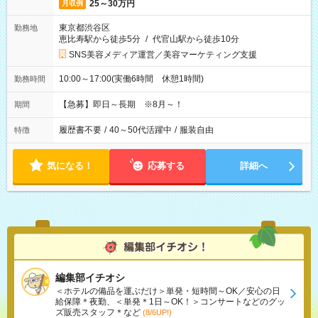
25～30万円
月収例
東京都渋谷区
勤務地
恵比寿駅から徒歩5分
/
代官山駅から徒歩10分
SNS美容メディア運営／美容マーケティング支援
10:00～17:00(実働6時間 休憩1時間)
勤務時間
【急募】即日～長期 ※8月～！
期間
履歴書不要
/
40～50代活躍中
/
服装自由
特徴
気になる！
応募する
詳細へ
編集部イチオシ
＜ホテルの備品を運ぶだけ＞単発・短時間～OK／安心の日
給保障＊夜勤、＜単発＊1日～OK！＞コンサートなどのグッ
ズ販売スタッフ＊など
(8/6UP!)