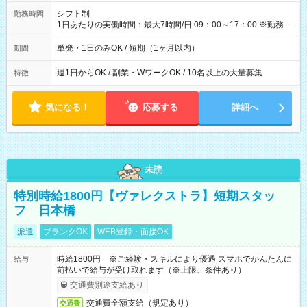
円（役割手当＋100円）×6時間＝日収8,400円＋交通費 【試用期
間】試用期間なし
シフト制
勤務時間
1日あたりの実働時間：最大7時間/日 09：00～17：00 ※勤務時
間は 試験により異なります。
単発・1日のみOK / 短期（1ヶ月以内）
期間
週1日からOK / 副業・WワークOK / 10名以上の大量募集
特徴
気になる！
応募する
詳細へ
未読
特別時給1800円【ヴァレクストラ】短期スタッ
フ 日本橋
派遣
ブランクOK
WEB登録・面接OK
時給1800円 ※ご経験・スキルにより優遇 スマホでかんたんに
給与
前払いで給与が受け取れます（※上限、条件あり）
交通費別途支給あり
交通費全額支給（規定あり）
交通費