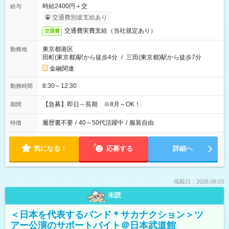
時給2400円＋交
給与
交通費別途支給あり
交通費実費支給（当社規定あり）
交通費
東京都港区
勤務地
田町(東京都)駅から徒歩4分
/
三田(東京都)駅から徒歩7分
金融関連
8:30～12:30
勤務時間
【急募】即日～長期 ※8月～OK！
期間
履歴書不要
/
40～50代活躍中
/
服装自由
特徴
気になる！
応募する
詳細へ
掲載日：2026.08.03
未読
＜日本を代表するバンド＊サカナクション＞ツ
アー公演のサポートバイト＠日本武道館