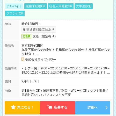
アルバイト
職種未経験OK
社会人未経験OK
大学生歓迎
ブランクOK
時給1250円～
給与
交通費別途支給あり
支給（規定有り）
交通費
東京都千代田区
勤務地
九段下駅から徒歩5分
/
竹橋駅から徒歩10分
/
神保町駅から徒
歩15分
/
…
株式会社ライブパワー
＜シフト例＞ 9:00～22:30 12:30～22:00 15:30～21:00 12:30～
勤務時間
19:00 12:30～22:00 上記の時間から好きな時間を選べます！ ※
時間は変更となる可能性があります
9月8日・9日
期間
週1日からOK
/
履歴書不要
/
副業・WワークOK
/
シフト勤務
/
特徴
電話対応なし
/
パソコンスキル不要
気になる！
応募する
詳細へ