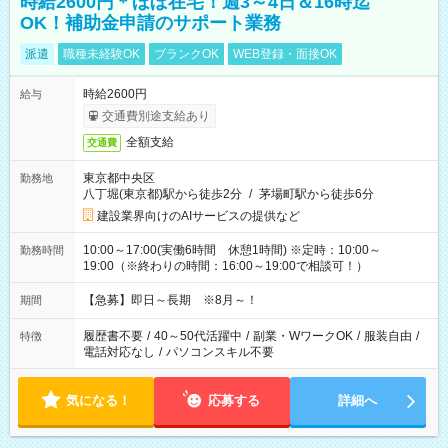
時給2600円＊ほぼ在宅！週3～4日＆16時迄
OK！補助金申請のサポート業務
派遣
職種未経験OK
ブランクOK
WEB登録・面接OK
時給2600円
給与
交通費別途支給あり
全額支給
交通費
東京都中央区
勤務地
八丁堀(東京都)駅から徒歩2分
/
茅場町駅から徒歩6分
建設業界向けのAIサービスの提供など
10:00～17:00(実働6時間 休憩1時間) ※定時：10:00～
勤務時間
19:00（※終わりの時間：16:00～19:00で相談可！）
【急募】即日～長期 ※8月～！
期間
履歴書不要
/
40～50代活躍中
/
副業・WワークOK
/
服装自由
/
特徴
電話対応なし
/
パソコンスキル不要
気になる！
応募する
詳細へ