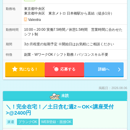
東京都中央区
勤務地
東京都中央区 東京メトロ 日本橋駅から直結（徒歩1分）
Valextra
10:00～20:00 実働7.5時間／休憩1.5時間 営業時間に合わせた
勤務時間
シフト制
3か月程度の短期予定 ※開始日はお気軽にご相談ください
期間
副業・WワークOK
/
シフト勤務
/
パソコンスキル不要
特徴
気になる！
応募する
詳細へ
掲載日：2026.08.06
未読
＼！完全在宅！／土日含む週2～OK<講座受付
>@2400円
派遣
ブランクOK
WEB登録・面接OK