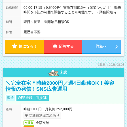
09:00-17:15（休憩60分）実働7時間15分（残業少なめ！） 勤務
勤務時間
時間を下記の範囲で調整することも可能です。 ・勤務開始時
間 09:00～10:00 ・勤務終了時間 16:00～17:15 ・実働
05:00～07:15
即日～長期 ※開始日相談OK
期間
履歴書不要
特徴
気になる！
応募する
詳細へ
掲載日：2026.08.05
未読
＼完全在宅＊時給2000円／週4日勤務OK！美容
情報の発信！SNS広告運用
派遣
WEB登録・面接OK
時給2100円 月収例 252,000円
給与
交通費別途支給あり
全額支給
交通費