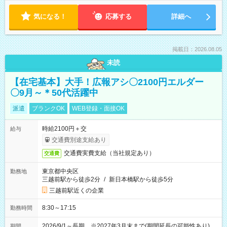
気になる！
応募する
詳細へ
掲載日：2026.08.05
未読
【在宅基本】大手！広報アシ〇2100円エルダー
〇9月～＊50代活躍中
派遣
ブランクOK
WEB登録・面接OK
時給2100円＋交
給与
交通費別途支給あり
交通費実費支給（当社規定あり）
交通費
東京都中央区
勤務地
三越前駅から徒歩2分
/
新日本橋駅から徒歩5分
三越前駅近くの企業
8:30～17:15
勤務時間
2026/9/1～長期 ※2027年3月末まで(期間延長の可能性あり)
期間