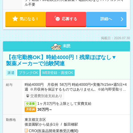
ル不要
気になる！
応募する
詳細へ
掲載日：2026.07.30
未読
【在宅勤務OK】時給4000円！残業ほぼなし▼
製薬メーカーで治験関連
派遣
ブランクOK
WEB登録・面接OK
時給4000円 月収例 58万円 時給4000円×実働7h15m×週5日×4
給与
週 ※月収例を保証するものではありません。※給与即受取りサ
ービス利用可（利用条件有）
交通費別途支給あり
1ヶ月3万円を上限として実費支給
交通費
30万円～
月収例
東京都文京区
勤務地
後楽園駅から徒歩1分
/
飯田橋駅
CRO(医薬品開発業務受託機関)