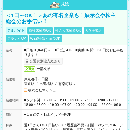
未読
＜1日～OK！＞あの有名企業も！展示会や株主
総会のお手伝い！
アルバイト
職種未経験OK
社会人未経験OK
大学生歓迎
ブランクOK
WEB登録・面接OK
■日給16,840円～ ■日払いOK ■実働3時間5,120円のお仕事あ
給与
ります！
交通費別途支給あり
一部支給
交通費
東京都千代田区
勤務地
東京駅
/
水道橋駅
/
有楽町駅
/
…
株式会社マッシュ
■シフト例 ・07:00～19:30 ・09:00～12:00 ・10:00～17:00 ・
勤務時間
18:00～23:00 ・19:00～07:00 ・20:00～09:00 ・22:00～06:00
etc ★最短で3時間で5,120円のお仕事から 15時間で2万円近く稼
げるお仕事も！ ご希望のお時間に合わせてご紹介！ ※シフトは
■１日のみ・1回だけお仕事OK！
期間
現場によって異なります。 ※勿論、休憩時間はあるのでご安心
ください！
週1日からOK
/
日払いOK
/
履歴書不要
/
副業・WワークOK
/
シ
特徴
フト勤務
/
10名以上の大量募集
/
電話対応なし
/
パソコンスキ