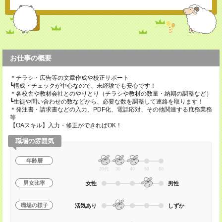
お仕事の概要
＊チラシ・広告等の文章作成や校正サポート
┗構成・チェックが中心なので、未経験でも安心です！
＊各校舎や教材会社とのやりとり（チラシや教材の数量・納期の調整など）
┗生徒や問い合わせの数などから、必要な数を調整して連絡を取ります！
＊発注書・請求書などの入力、PDF化、電話応対、その他関連する庶務業務
等
【OAスキル】入力・修正ができればOK！
職場の雰囲気
年齢層
20代
30
40
50
60
男女比率
女性
男性
職場の様子
活気あり
しずか