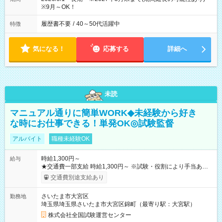
※9月～OK！
履歴書不要
/
40～50代活躍中
特徴
気になる！
応募する
詳細へ
未読
マニュアル通りに簡単WORK◆未経験から好き
な時にお仕事できる！単発OK◎試験監督
アルバイト
職種未経験OK
時給1,300円～
給与
★交通費一部支給 時給1,300円～ ※試験・役割により手当あり
※勤務回数により昇給あり 【即給（前払い）オプションあ
交通費別途支給あり
り！】 希望される場合、勤務から1週間ほどで給与の一部を受け
取れます。 ※手数料418円がかかります。 【過去試験日の収入
さいたま市大宮区
勤務地
例】 ・河合塾模擬試験 8:30～17:30（休憩1時間） 時給1,300円
埼玉県埼玉県さいたま市大宮区錦町（最寄り駅：大宮駅）
×8時間＝日収10,400円＋交通費 ※当日の役割により時給＋100
円の場合あり ・国家試験 7:00～13:30（休憩なし） 時給1,300
株式会社全国試験運営センター