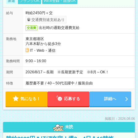
派遣
ブランクOK
WEB登録・面接OK
時給2450円＋交
給与
交通費別途支給あり
出社時の通勤交通費支給
交通費
東京都港区
勤務地
六本木駅から徒歩3分
IT・Web・通信
9:00～16:00
勤務時間
2026/8/17～長期 ※長期更新予定 ※8月～OK！
期間
履歴書不要
/
40～50代活躍中
/
服装自由
特徴
気になる！
応募する
詳細へ
掲載日：2026.08.06
未読