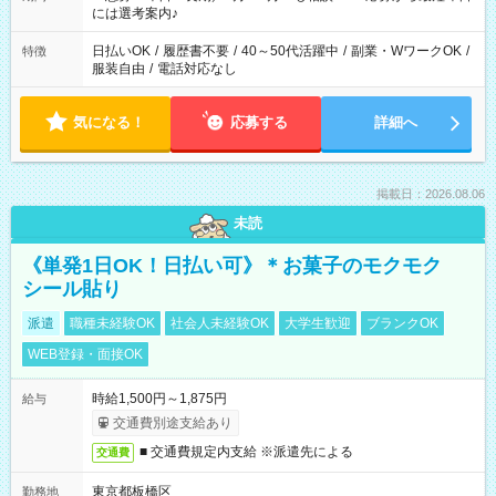
業界から入社して活躍されています♪
には選考案内♪
日払いOK
/
履歴書不要
/
40～50代活躍中
/
副業・WワークOK
/
特徴
服装自由
/
電話対応なし
気になる！
応募する
詳細へ
掲載日：2026.08.06
未読
《単発1日OK！日払い可》＊お菓子のモクモク
シール貼り
派遣
職種未経験OK
社会人未経験OK
大学生歓迎
ブランクOK
WEB登録・面接OK
時給1,500円～1,875円
給与
交通費別途支給あり
■ 交通費規定内支給 ※派遣先による
交通費
東京都板橋区
勤務地