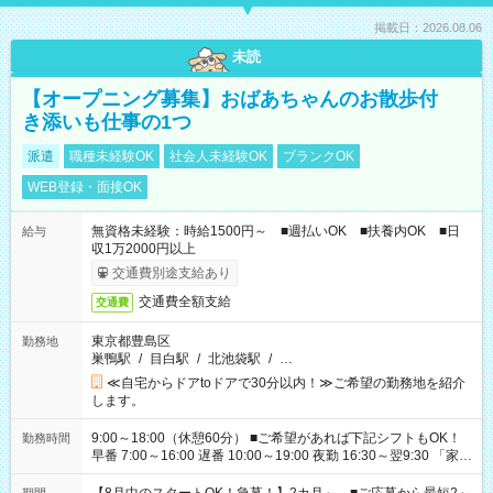
掲載日：2026.08.06
未読
【オープニング募集】おばあちゃんのお散歩付
き添いも仕事の1つ
派遣
職種未経験OK
社会人未経験OK
ブランクOK
WEB登録・面接OK
無資格未経験：時給1500円～ ■週払いOK ■扶養内OK ■日
給与
収1万2000円以上
交通費別途支給あり
交通費全額支給
交通費
東京都豊島区
勤務地
巣鴨駅
/
目白駅
/
北池袋駅
/
…
≪自宅からドアtoドアで30分以内！≫ご希望の勤務地を紹介
します。
9:00～18:00（休憩60分） ■ご希望があれば下記シフトもOK！
勤務時間
早番 7:00～16:00 遅番 10:00～19:00 夜勤 16:30～翌9:30 「家族
と休みを合わせたい」 「余裕を持って夕飯の準備がしたい」
「できれば残業はしたくない」 など、ご希望を教えてください