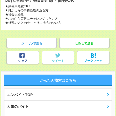
50代活躍中 / WEB登録・面接OK
★業界未経験OK！
★何かしらの事務経験のある方
★社会人経験
★これから広報にチャレンジしたい方
★外部の方とのやりとりに抵抗のない方
メール
LINE
で送る
で送る
シェア
ツイート
ブックマーク
かんたん検索はこちら
エンバイトTOP
人気のバイト