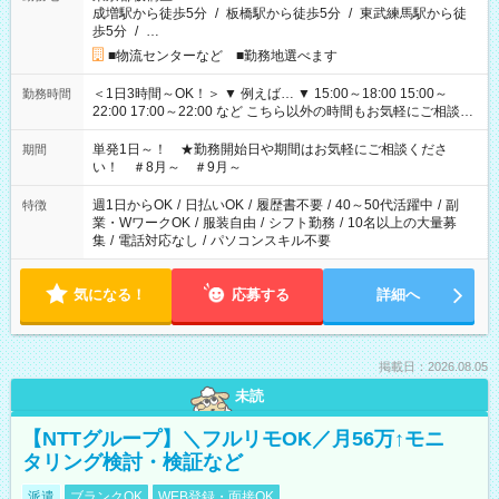
成増駅から徒歩5分
/
板橋駅から徒歩5分
/
東武練馬駅から徒
歩5分
/
…
■物流センターなど ■勤務地選べます
＜1日3時間～OK！＞ ▼ 例えば… ▼ 15:00～18:00 15:00～
勤務時間
22:00 17:00～22:00 など こちら以外の時間もお気軽にご相談く
ださい！
単発1日～！ ★勤務開始日や期間はお気軽にご相談くださ
期間
い！ ＃8月～ ＃9月～
週1日からOK
/
日払いOK
/
履歴書不要
/
40～50代活躍中
/
副
特徴
業・WワークOK
/
服装自由
/
シフト勤務
/
10名以上の大量募
集
/
電話対応なし
/
パソコンスキル不要
気になる！
応募する
詳細へ
掲載日：2026.08.05
未読
【NTTグループ】＼フルリモOK／月56万↑モニ
タリング検討・検証など
派遣
ブランクOK
WEB登録・面接OK