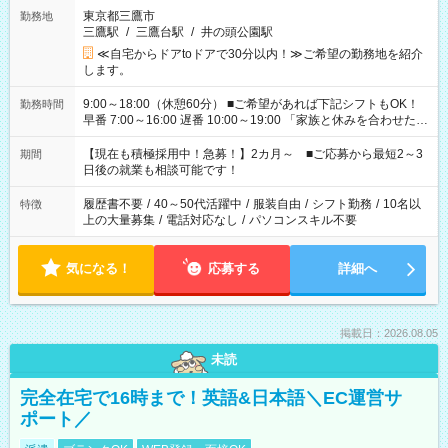
東京都三鷹市
勤務地
三鷹駅
/
三鷹台駅
/
井の頭公園駅
≪自宅からドアtoドアで30分以内！≫ご希望の勤務地を紹介
します。
9:00～18:00（休憩60分） ■ご希望があれば下記シフトもOK！
勤務時間
早番 7:00～16:00 遅番 10:00～19:00 「家族と休みを合わせた
い」 「余裕を持って夕飯の準備がしたい」 「できれば残業はし
たくない」 など、ご希望を教えてくださいね。 ※Wワーク希望
【現在も積極採用中！急募！】2カ月～ ■ご応募から最短2～3
期間
の方へ 今ご覧のお仕事で希望する勤務時間と、もう1つのお仕事
日後の就業も相談可能です！
の勤務時間。 合計で週40時間を超える場合は応募できません。
履歴書不要
/
40～50代活躍中
/
服装自由
/
シフト勤務
/
10名以
特徴
上の大量募集
/
電話対応なし
/
パソコンスキル不要
気になる！
応募する
詳細へ
掲載日：2026.08.05
未読
完全在宅で16時まで！英語&日本語＼EC運営サ
ポート／