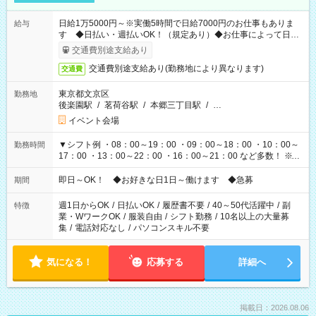
日給1万5000円～※実働5時間で日給7000円のお仕事もありま
給与
す ◆日払い・週払いOK！（規定あり）◆お仕事によって日給
も異なります
交通費別途支給あり
交通費別途支給あり(勤務地により異なります)
交通費
東京都文京区
勤務地
後楽園駅
/
茗荷谷駅
/
本郷三丁目駅
/
…
イベント会場
▼シフト例 ・08：00～19：00 ・09：00～18：00 ・10：00～
勤務時間
17：00 ・13：00～22：00 ・16：00～21：00 など多数！ ※お
仕事により勤務時間が異なります
即日～OK！ ◆お好きな日1日～働けます ◆急募
期間
週1日からOK
/
日払いOK
/
履歴書不要
/
40～50代活躍中
/
副
特徴
業・WワークOK
/
服装自由
/
シフト勤務
/
10名以上の大量募
集
/
電話対応なし
/
パソコンスキル不要
気になる！
応募する
詳細へ
掲載日：2026.08.06