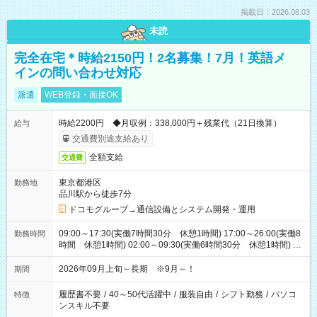
掲載日：2026.08.03
未読
完全在宅＊時給2150円！2名募集！7月！英語メ
インの問い合わせ対応
派遣
WEB登録・面接OK
時給2200円 ◆月収例：338,000円＋残業代（21日換算）
給与
交通費別途支給あり
全額支給
交通費
東京都港区
勤務地
品川駅から徒歩7分
ドコモグループ→通信設備とシステム開発・運用
09:00～17:30(実働7時間30分 休憩1時間) 17:00～26:00(実働8
勤務時間
時間 休憩1時間) 02:00～09:30(実働6時間30分 休憩1時間) ※
日勤は就業時間1/夜勤は就業時間2.3を連続で行って頂きます
2026年09月上旬～長期 ※9月～！
期間
履歴書不要
/
40～50代活躍中
/
服装自由
/
シフト勤務
/
パソコ
特徴
ンスキル不要