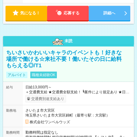
気になる！
応募する
詳細へ
未読
ちいさいかわいいキャラのイベントも！好きな
場所で働ける☆来社不要！働いたその日に給料
もらえる◎/T1
アルバイト
職種未経験OK
日給13,000円～
給与
＋交通費支給 ★交通費全額支給！ ┗案件により規定あり ★日払
いOK！（規定あり） ┗働いたその日に現金GET♪ お仕事後はコ
交通費別途支給あり
ンビニATMから 日払い分を引き落とせます！ 【試用期間】試
用期間なし
さいたま市大宮区
勤務地
埼玉県さいたま市大宮区錦町（最寄り駅：大宮駅）
株式会社ワンベルウッズ
勤務時間は指定なし
勤務時間