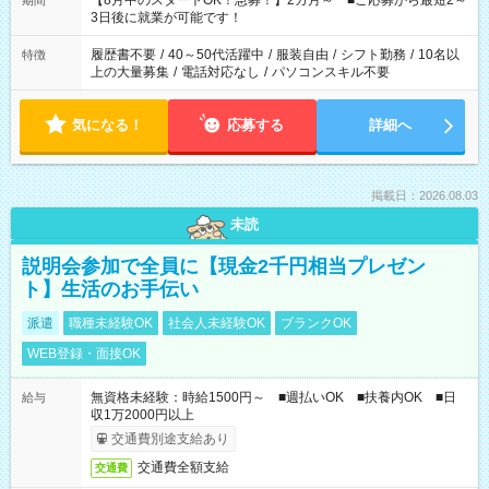
【8月中のスタートOK！急募！】2カ月～ ■ご応募から最短2～
期間
ね。 ※Wワーク希望の方へ 今ご覧のお仕事で希望する勤務時間
3日後に就業が可能です！
と、もう1つのお仕事の勤務時間。 合計で週40時間を超える場
合は応募できません。
履歴書不要
/
40～50代活躍中
/
服装自由
/
シフト勤務
/
10名以
特徴
上の大量募集
/
電話対応なし
/
パソコンスキル不要
気になる！
応募する
詳細へ
掲載日：2026.08.03
未読
説明会参加で全員に【現金2千円相当プレゼン
ト】生活のお手伝い
派遣
職種未経験OK
社会人未経験OK
ブランクOK
WEB登録・面接OK
無資格未経験：時給1500円～ ■週払いOK ■扶養内OK ■日
給与
収1万2000円以上
交通費別途支給あり
交通費全額支給
交通費