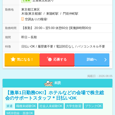
交通費支給あり
交通費
東京都江東区
勤務地
木場(東京都)駅
/
東陽町駅
/
門前仲町駅
空調ありの職場!
【夜勤】 20:00～翌5:00 休憩60分 [実働]8時間00分
勤務時間
即日～長期
期間
日払いOK
/
履歴書不要
/
電話対応なし
/
パソコンスキル不要
特徴
気になる！
応募する
詳細へ
掲載日：2026.08.05
未読
【激単1日勤務OK!】ホテルなどの会場で株主総
会のサポートスタッフ＊日払いOK
派遣
職種未経験OK
社会人未経験OK
大学生歓迎
ブランクOK
WEB登録・面接OK