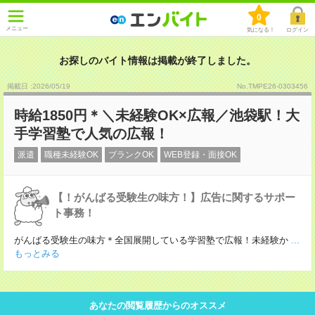
0
メニュー
気になる！
ログイン
お探しのバイト情報は掲載が終了しました。
掲載日 :2026
/
05
/
19
No.TMPE26-0303456
時給1850円＊＼未経験OK×広報／池袋駅！大
手学習塾で人気の広報！
派遣
職種未経験OK
ブランクOK
WEB登録・面接OK
【！がんばる受験生の味方！】広告に関するサポー
ト事務！
がんばる受験生の味方＊全国展開している学習塾で広報！未経験か
...
もっとみる
あなたの閲覧履歴からのオススメ