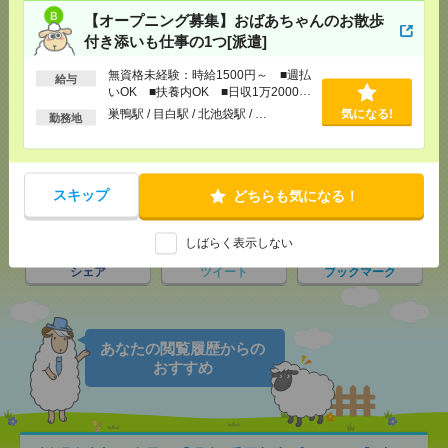
【オープニング募集】おばあちゃんのお散歩
付き添いも仕事の1つ[派遣]
応募ページへ
無資格未経験：時給1500円～ ■週払
給与
いOK ■扶養内OK ■日収1万2000円
以上
巣鴨駅 / 目白駅 / 北池袋駅 / …
気になる!
勤務地
気になる！
スキップ
どちらも気になる！
メール
LINE
で送る
で送る
しばらく表示しない
シェア
ツイート
ブックマーク
あなたの閲覧履歴からの
おすすめ