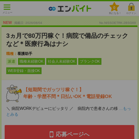
0
メニュー
気になる！
ログイン
NEW
掲載日 :2026
/
08
/
04
No.NISSOETRK-2BSG69
3ヵ月で80万円稼ぐ！病院で備品のチェック
など＊医療行為はナシ
職種：
看護助手
派遣
職種未経験OK
社会人未経験OK
ブランクOK
WEB登録・面接OK
【短期間でガッツリ稼ぐ！】
年齢・学歴不問＊日払いOK＊電話登録OK
＼ 病院WORKデビューにピッタリ ／ 病院内で患者さんの移
...もっ
とみる
応募ページへ