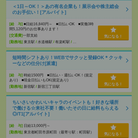
＜1日～OK！＞あの有名企業も！展示会や株主総会
のお手伝い！[アルバイト]
[給 与]
■日給16,840円～ ■日払いOK ■実働3時
間5,120円のお仕事あります！
[交通費]
一部支給
気になる！
[勤務地]
東京駅
/
水道橋駅
/
有楽町駅
/
…
短時間シフトあり！WEBでサクッと登録OK＊クッキ
ーなどの仕分け[派遣]
[給 与]
時給1500円 ■日払い・週払いOK！(規定
あり) ■現金日払いもOK(規定あり)
気になる！
[勤務地]
新宿駅
/
新宿三丁目駅
ちいさいかわいいキャラのイベントも！好きな場所
で働ける☆来社不要！働いたその日に給料もらえる
◎/T1[アルバイト]
[給 与]
日給13,000円～
[勤務地]
東京都町田市原町田（最寄り駅：町田駅）
気になる！