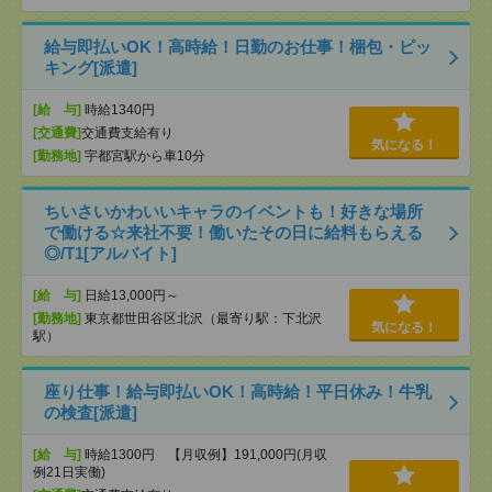
給与即払いOK！高時給！日勤のお仕事！梱包・ピッ
キング[派遣]
[給 与]
時給1340円
[交通費]
交通費支給有り
気になる！
[勤務地]
宇都宮駅から車10分
ちいさいかわいいキャラのイベントも！好きな場所
で働ける☆来社不要！働いたその日に給料もらえる
◎/T1[アルバイト]
[給 与]
日給13,000円～
[勤務地]
東京都世田谷区北沢（最寄り駅：下北沢
気になる！
駅）
座り仕事！給与即払いOK！高時給！平日休み！牛乳
の検査[派遣]
[給 与]
時給1300円 【月収例】191,000円(月収
例21日実働)