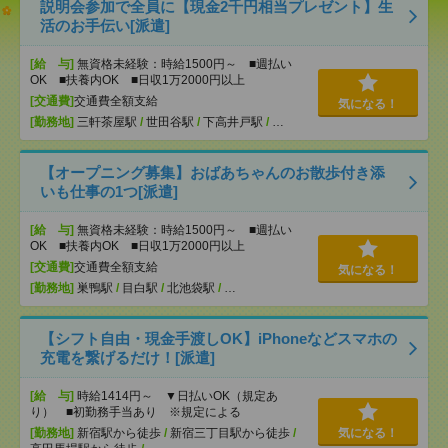
説明会参加で全員に【現金2千円相当プレゼント】生
活のお手伝い[派遣]
[給 与]
無資格未経験：時給1500円～ ■週払い
OK ■扶養内OK ■日収1万2000円以上
[交通費]
交通費全額支給
気になる！
[勤務地]
三軒茶屋駅
/
世田谷駅
/
下高井戸駅
/
…
【オープニング募集】おばあちゃんのお散歩付き添
いも仕事の1つ[派遣]
[給 与]
無資格未経験：時給1500円～ ■週払い
OK ■扶養内OK ■日収1万2000円以上
[交通費]
交通費全額支給
気になる！
[勤務地]
巣鴨駅
/
目白駅
/
北池袋駅
/
…
【シフト自由・現金手渡しOK】iPhoneなどスマホの
充電を繋げるだけ！[派遣]
[給 与]
時給1414円～ ▼日払いOK（規定あ
り） ■初勤務手当あり ※規定による
[勤務地]
新宿駅から徒歩
/
新宿三丁目駅から徒歩
/
気になる！