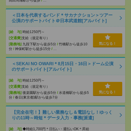
高田馬場駅から徒歩
/
…
＜日本を代表するバンド＊サカナクション＞ツアー
公演のサポートバイト＠日本武道館[アルバイト]
[給 与]
時給1250円～
[交通費]
支給（規定有り）
気になる！
[勤務地]
九段下駅から徒歩5分
/
竹橋駅から徒歩10
分
/
神保町駅から徒歩15分
/
…
＜SEKAI NO OWARI＊8月15日・16日＞ドーム公演
のサポートバイト[アルバイト]
[給 与]
時給1250円～
[交通費]
支給（規定有り）
気になる！
[勤務地]
後楽園駅から徒歩5分
/
水道橋駅から徒歩5
分
/
春日(東京都)駅から徒歩7分
【完全在宅！】難しい業務なし＆電話なし！ゆっく
りの11時～時短＊データ入力・事務[派遣]
[給 与]
◆時給1,700円＊日払い・週払いOK＊昇給