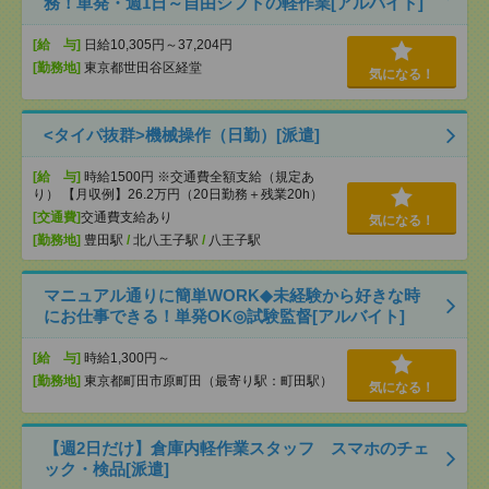
務！単発・週1日～自由シフトの軽作業[アルバイト]
[給 与]
日給10,305円～37,204円
[勤務地]
東京都世田谷区経堂
気になる！
<タイパ抜群>機械操作（日勤）[派遣]
[給 与]
時給1500円 ※交通費全額支給（規定あ
り） 【月収例】26.2万円（20日勤務＋残業20h）
[交通費]
交通費支給あり
気になる！
[勤務地]
豊田駅
/
北八王子駅
/
八王子駅
マニュアル通りに簡単WORK◆未経験から好きな時
にお仕事できる！単発OK◎試験監督[アルバイト]
[給 与]
時給1,300円～
[勤務地]
東京都町田市原町田（最寄り駅：町田駅）
気になる！
【週2日だけ】倉庫内軽作業スタッフ スマホのチェ
ック・検品[派遣]