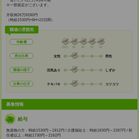
・使いたい日だけ利用可能
※一部規定がございます。
月収例26万9280円
（時給1530円×8H×22日間）
職場の雰囲気
年齢層
20代
30
40
50
60
男女比率
女性
男性
職場の様子
活気あり
しずか
仕事の仕方
テキパキ
コツコツ
募集情報
給与
無資格の方：時給1530円～1912円 / 介護福祉士：時給1830円～2287円 / 初
任者以上：時給1730円～2162円