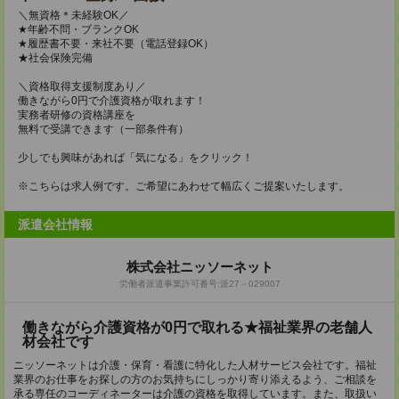
＼無資格＊未経験OK／
★年齢不問・ブランクOK
★履歴書不要・来社不要（電話登録OK）
★社会保険完備
＼資格取得支援制度あり／
働きながら0円で介護資格が取れます！
実務者研修の資格講座を
無料で受講できます（一部条件有）
少しでも興味があれば「気になる」をクリック！
※こちらは求人例です。ご希望にあわせて幅広くご提案いたします。
派遣会社情報
株式会社ニッソーネット
労働者派遣事業許可番号:派27－029007
働きながら介護資格が0円で取れる★福祉業界の老舗人
材会社です
ニッソーネットは介護・保育・看護に特化した人材サービス会社です。福祉
業界のお仕事をお探しの方のお気持ちにしっかり寄り添えるよう、ご相談を
承る専任のコーディネーターは介護の資格を取得しています。また、取扱い