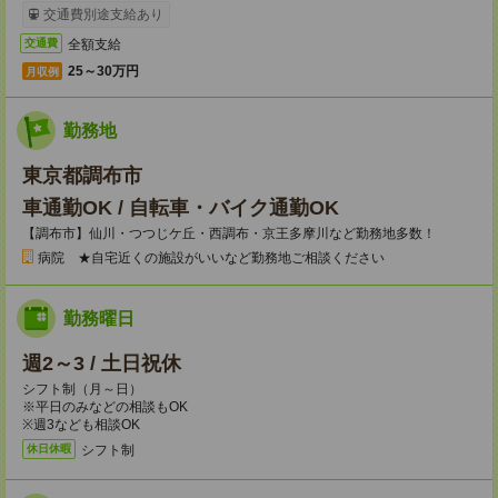
交通費別途支給あり
全額支給
交通費
25～30万円
月収例
勤務地
東京都調布市
車通勤OK / 自転車・バイク通勤OK
【調布市】仙川・つつじケ丘・西調布・京王多摩川など勤務地多数！
病院 ★自宅近くの施設がいいなど勤務地ご相談ください
勤務曜日
週2～3 / 土日祝休
シフト制（月～日）
※平日のみなどの相談もOK
※週3なども相談OK
シフト制
休日休暇