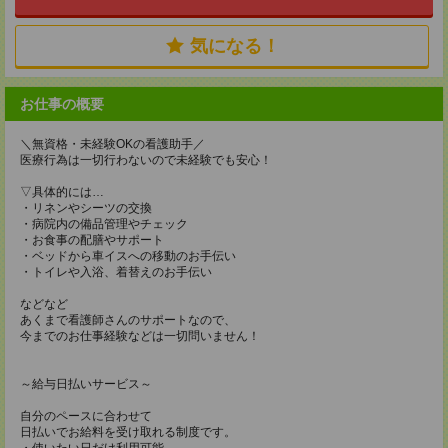
気になる！
お仕事の概要
＼無資格・未経験OKの看護助手／
医療行為は一切行わないので未経験でも安心！
▽具体的には…
・リネンやシーツの交換
・病院内の備品管理やチェック
・お食事の配膳やサポート
・ベッドから車イスへの移動のお手伝い
・トイレや入浴、着替えのお手伝い
などなど
あくまで看護師さんのサポートなので、
今までのお仕事経験などは一切問いません！
～給与日払いサービス～
自分のペースに合わせて
日払いでお給料を受け取れる制度です。