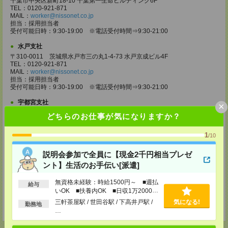
千葉市中央区新町18-10 千葉第一生命ビルディング6F
TEL：0120-921-871
MAIL：
worker@nissonet.co.jp
担当：採用担当者
受付可能日時：9:30-19:00 ※電話受付時間⇒9:30-21:00
水戸支社
〒310-0011 茨城県水戸市三の丸1-4-73 水戸京成ビル4F
TEL：0120-921-871
MAIL：
worker@nissonet.co.jp
担当：採用担当者
受付可能日時：9:30-19:00 ※電話受付時間⇒9:30-21:00
宇都宮支社
×
〒320-0811 栃木県宇都宮市大通り1-2-11 フコク生命ビル4F
どちらのお仕事が気になりますか？
TEL：0120-921-871
MAIL：
worker@nissonet.co.jp
1
担当：採用担当者
/10
受付可能日時：9:30-19:00 ※電話受付時間⇒9:30-21:00
説明会参加で全員に【現金2千円相当プレゼ
高崎支社
ント】生活のお手伝い[派遣]
埼玉県さいたま市大宮区仲町2-23-2 大宮仲町センタービル3F（さいたま
支社内）
無資格未経験：時給1500円～ ■週払
TEL：0120-921-871
給与
いOK ■扶養内OK ■日収1万2000円
MAIL：
worker@nissonet.co.jp
担当：採用担当者
以上
三軒茶屋駅 / 世田谷駅 / 下高井戸駅 /
気になる!
勤務地
受付可能日時：9:30-19:00 ※電話受付時間⇒9:30-21:00
…