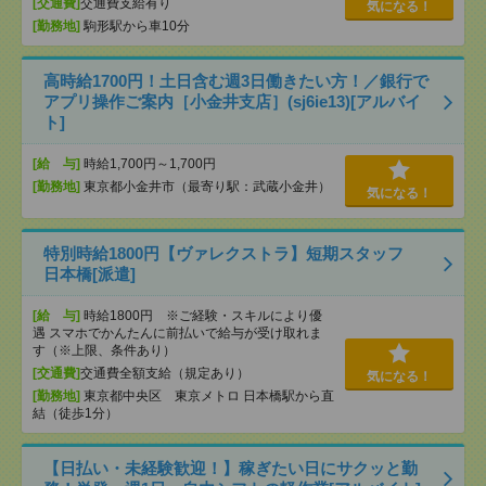
[交通費]
交通費支給有り
気になる！
[勤務地]
駒形駅から車10分
高時給1700円！土日含む週3日働きたい方！／銀行で
アプリ操作ご案内［小金井支店］(sj6ie13)[アルバイ
ト]
[給 与]
時給1,700円～1,700円
[勤務地]
東京都小金井市（最寄り駅：武蔵小金井）
気になる！
特別時給1800円【ヴァレクストラ】短期スタッフ
日本橋[派遣]
[給 与]
時給1800円 ※ご経験・スキルにより優
遇 スマホでかんたんに前払いで給与が受け取れま
す（※上限、条件あり）
[交通費]
交通費全額支給（規定あり）
気になる！
[勤務地]
東京都中央区 東京メトロ 日本橋駅から直
結（徒歩1分）
【日払い・未経験歓迎！】稼ぎたい日にサクッと勤