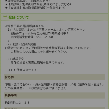
★退職金制度あり（別途規定あり）
★【介護職】別途夜勤手当有(勤務先により異なる)
★【介護職】資格取得応援制度(一部条件あり)
登録について
≪来社不要の電話面談OK！≫
（1）『お電話』または『応募フォーム』よりご応募ください。
◎応募フォームからご応募は24時間受付中！
◎お電話受付時間：9:30～21:00
↓
（2）面談・登録の実施
お電話でのカンタン登録面談や来社登録面談を実施しております。
ご都合のよいお日にちをお聞かせください。
（3）職場見学
専任担当者と実際に職場を見学できます。
（４）お仕事スタート！
持ち物
印鑑（認印でもOK）・身分証明書・資格証明書・メモ（最終学歴・直近3つ
分の職務経歴） ※履歴書は必要ございません
所要時間
約1時間になります