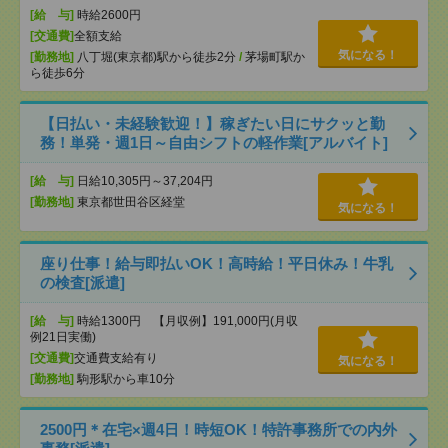
[給 与]
時給2600円
[交通費]
全額支給
気になる！
[勤務地]
八丁堀(東京都)駅から徒歩2分
/
茅場町駅か
ら徒歩6分
【日払い・未経験歓迎！】稼ぎたい日にサクッと勤
務！単発・週1日～自由シフトの軽作業[アルバイト]
[給 与]
日給10,305円～37,204円
[勤務地]
東京都世田谷区経堂
気になる！
座り仕事！給与即払いOK！高時給！平日休み！牛乳
の検査[派遣]
[給 与]
時給1300円 【月収例】191,000円(月収
例21日実働)
[交通費]
交通費支給有り
気になる！
[勤務地]
駒形駅から車10分
2500円＊在宅×週4日！時短OK！特許事務所での内外