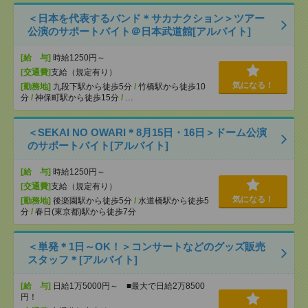
＜日本を代表するバンド＊サカナクション＞ツアー
公演のサポートバイト＠日本武道館[アルバイト]
[給 与]
時給1250円～
[交通費]
支給（規定有り）
気になる！
[勤務地]
九段下駅から徒歩5分
/
竹橋駅から徒歩10
分
/
神保町駅から徒歩15分
/
…
＜SEKAI NO OWARI＊8月15日・16日＞ドーム公演
のサポートバイト[アルバイト]
[給 与]
時給1250円～
[交通費]
支給（規定有り）
気になる！
[勤務地]
後楽園駅から徒歩5分
/
水道橋駅から徒歩5
分
/
春日(東京都)駅から徒歩7分
＜単発＊1日～OK！＞コンサートなどのグッズ販売
スタッフ＊[アルバイト]
[給 与]
日給1万5000円～ ■最大で日給2万8500
円！