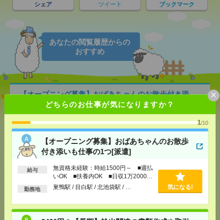
シェア
ツイート
ブックマーク
あなたの閲覧履歴からの
おすすめ
×
【オープニング募集】おばあちゃんのお散歩付き添
いも仕事の1つ[派遣]
どちらのお仕事が気になりますか？
1
[給 与]
無資格未経験：時給1500円～ ■週払い
/10
OK ■扶養内OK ■日収1万2000円以上
【オープニング募集】おばあちゃんのお散歩
[交通費]
交通費全額支給
気になる！
付き添いも仕事の1つ[派遣]
[勤務地]
巣鴨駅
/
目白駅
/
北池袋駅
/
…
無資格未経験：時給1500円～ ■週払
給与
2400円＊【長期】輸出関連の書類作成や取引審査・
いOK ■扶養内OK ■日収1万2000円
製品発送の手続き[派遣]
以上
巣鴨駅 / 目白駅 / 北池袋駅 / …
気になる!
勤務地
[給 与]
時給2400円 月収例 233,472円
[交通費]
全額支給