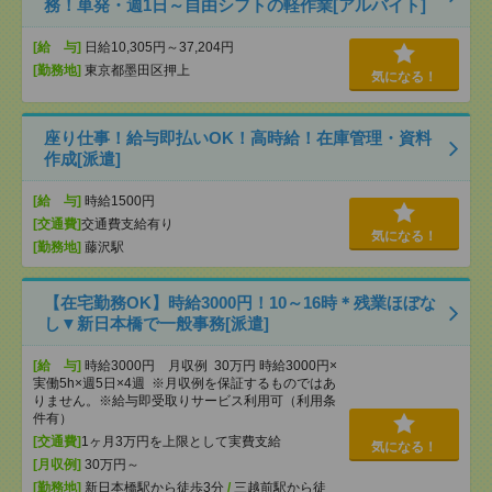
務！単発・週1日～自由シフトの軽作業[アルバイト]
[給 与]
日給10,305円～37,204円
[勤務地]
東京都墨田区押上
気になる！
座り仕事！給与即払いOK！高時給！在庫管理・資料
作成[派遣]
[給 与]
時給1500円
[交通費]
交通費支給有り
気になる！
[勤務地]
藤沢駅
【在宅勤務OK】時給3000円！10～16時＊残業ほぼな
し▼新日本橋で一般事務[派遣]
[給 与]
時給3000円 月収例 30万円 時給3000円×
実働5h×週5日×4週 ※月収例を保証するものではあ
りません。※給与即受取りサービス利用可（利用条
件有）
[交通費]
1ヶ月3万円を上限として実費支給
気になる！
[月収例]
30万円～
[勤務地]
新日本橋駅から徒歩3分
/
三越前駅から徒