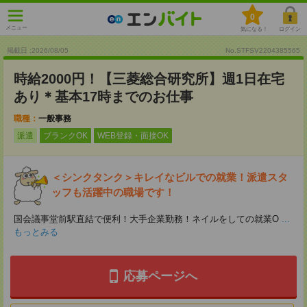
0
メニュー
気になる！
ログイン
掲載日 :2026
/
08
/
05
No.STFSV2204385565
時給2000円！【三菱総合研究所】週1日在宅
あり＊基本17時までのお仕事
職種：
一般事務
派遣
ブランクOK
WEB登録・面接OK
＜シンクタンク＞キレイなビルでの就業！派遣スタ
ッフも活躍中の職場です！
国会議事堂前駅直結で便利！大手企業勤務！ネイルをしての就業O
...
もっとみる
応募ページへ