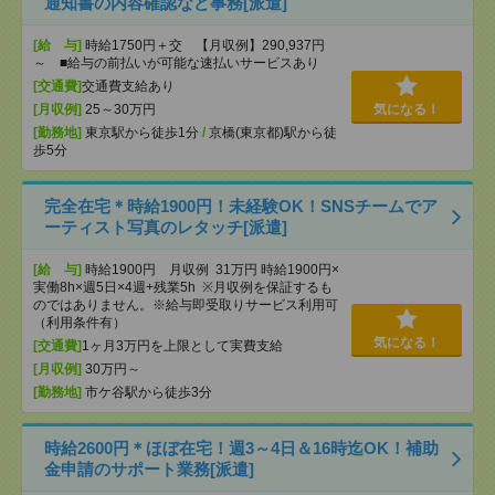
通知書の内容確認など事務[派遣]
[給 与]
時給1750円＋交 【月収例】290,937円
～ ■給与の前払いが可能な速払いサービスあり
[交通費]
交通費支給あり
[月収例]
25～30万円
気になる！
[勤務地]
東京駅から徒歩1分
/
京橋(東京都)駅から徒
歩5分
完全在宅＊時給1900円！未経験OK！SNSチームでア
ーティスト写真のレタッチ[派遣]
[給 与]
時給1900円 月収例 31万円 時給1900円×
実働8h×週5日×4週+残業5h ※月収例を保証するも
のではありません。※給与即受取りサービス利用可
（利用条件有）
気になる！
[交通費]
1ヶ月3万円を上限として実費支給
[月収例]
30万円～
[勤務地]
市ケ谷駅から徒歩3分
時給2600円＊ほぼ在宅！週3～4日＆16時迄OK！補助
金申請のサポート業務[派遣]