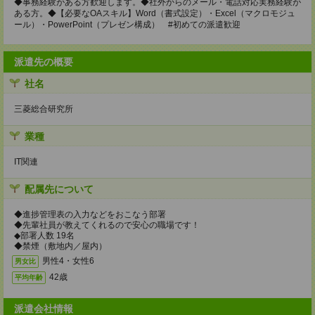
◆事務経験がある方歓迎します。◆社外からのメール・電話対応実務経験が
ある方。◆【必要なOAスキル】Word（書式設定）・Excel（マクロモジュ
ール）・PowerPoint（プレゼン構成） #初めての派遣歓迎
派遣先の概要
社名
三菱総合研究所
業種
IT関連
配属先について
◆進捗管理表の入力などをおこなう部署
◆先輩社員が教えてくれるので安心の職場です！
◆部署人数 19名
◆禁煙（敷地内／屋内）
男性4・女性6
男女比
42歳
平均年齢
派遣会社情報