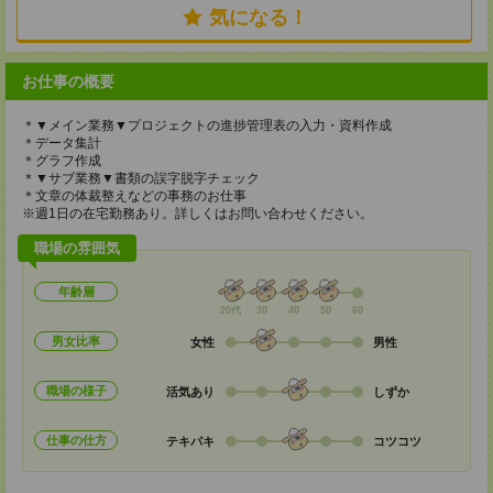
気になる！
お仕事の概要
＊▼メイン業務▼プロジェクトの進捗管理表の入力・資料作成
＊データ集計
＊グラフ作成
＊▼サブ業務▼書類の誤字脱字チェック
＊文章の体裁整えなどの事務のお仕事
※週1日の在宅勤務あり。詳しくはお問い合わせください。
職場の雰囲気
年齢層
20代
30
40
50
60
男女比率
女性
男性
職場の様子
活気あり
しずか
仕事の仕方
テキパキ
コツコツ