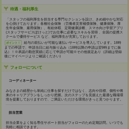
待遇・福利厚生
「スタッフの福利厚生を担当する専門セクションを設け、きめ細やかな対応
を心掛けております」各種社会保険 （労働者災害補償保険、健康保険、厚
生年金保険、雇用保険）、有給休暇、定期健康診断、スマホ向け学習アプリ
(スタッフサービスぽけっと)でお仕事に必要なスキルを習得 、全国の提携ス
クールで優待サービス など、福利厚生が充実しております。
給与の前払いが可能な速払いサービスを導入しています。18時
ポイント！
までの申請で、申請当日に給与振り込み（18時以降の申請は翌9時までに振
込）！※承認の勤怠実績に応じて申請が可能※その他規定あり（詳細は登録
後にマイページよりご確認ください)
フォローについて
コーディネーター
みなさまの経歴から単純に仕事を探すだけではなく、志向や目標、個性や将
来のキャリアプランをしっかり把握。次のステップを見据えた最適な職場環
境を提案しておりますので、ご満足いただける環境がきっと見つかります。
担当営業
担当企業をよく知る専任サポート担当がフォローのため定期訪問。いつでも
気軽に相談できます。