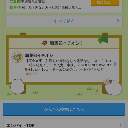
[交通費]
交通費規定支給
気になる！
[勤務地]
横浜駅
/
みなとみらい駅
/
西横浜駅
/
…
すべて見る
編集部イチオシ
【完全在宅！】難しい業務なし＆電話なし！ゆっくりの
11時～時短＊データ入力・事務、＜SEKAI NO OWARI＊
8月15日・16日＞ドーム公演のサポートバイトなど
(8/7UP!)
かんたん検索はこちら
エンバイトTOP