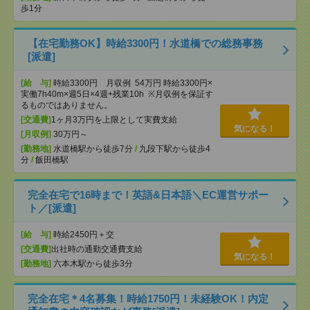
歩1分
【在宅勤務OK】時給3300円！水道橋での総務事務
[派遣]
[給 与]
時給3300円 月収例 54万円 時給3300円×
実働7h40m×週5日×4週+残業10h ※月収例を保証す
るものではありません。
[交通費]
1ヶ月3万円を上限として実費支給
気になる！
[月収例]
30万円～
[勤務地]
水道橋駅から徒歩7分
/
九段下駅から徒歩4
分
/
飯田橋駅
完全在宅で16時まで！英語&日本語＼EC運営サポー
ト／[派遣]
[給 与]
時給2450円＋交
[交通費]
出社時の通勤交通費支給
気になる！
[勤務地]
六本木駅から徒歩3分
完全在宅＊4名募集！時給1750円！未経験OK！内定