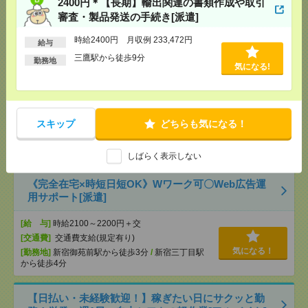
2400円＊【長期】輸出関連の書類作成や取引
[月収例]
20～25万円
気になる！
審査・製品発送の手続き[派遣]
[勤務地]
三鷹駅から徒歩9分
時給2400円 月収例 233,472円
給与
【三菱総合研究所】【週2～3日在宅】時給2000円！
三鷹駅から徒歩9分
勤務地
気になる!
国会議事堂前駅すぐ！事務[派遣]
[給 与]
時給2000円 月収例 320,000円+残業代
[交通費]
全額支給
スキップ
どちらも気になる！
[月収例]
30万円～
気になる！
[勤務地]
国会議事堂前駅から徒歩5分
/
溜池山王駅
から徒歩2分
しばらく表示しない
《完全在宅×時短日短OK》Wワーク可〇Web広告運
用サポート[派遣]
[給 与]
時給2100～2200円＋交
[交通費]
交通費支給(規定有り)
気になる！
[勤務地]
新宿御苑前駅から徒歩3分
/
新宿三丁目駅
から徒歩4分
【日払い・未経験歓迎！】稼ぎたい日にサクッと勤