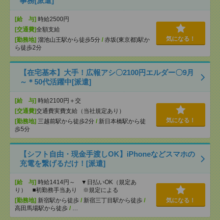
事務[派遣]
[給 与]
時給2500円
[交通費]
全額支給
気になる！
[勤務地]
溜池山王駅から徒歩5分
/
赤坂(東京都)駅か
ら徒歩2分
【在宅基本】大手！広報アシ〇2100円エルダー〇9月
～＊50代活躍中[派遣]
[給 与]
時給2100円＋交
[交通費]
交通費実費支給（当社規定あり）
気になる！
[勤務地]
三越前駅から徒歩2分
/
新日本橋駅から徒
歩5分
【シフト自由・現金手渡しOK】iPhoneなどスマホの
充電を繋げるだけ！[派遣]
[給 与]
時給1414円～ ▼日払いOK（規定あ
り） ■初勤務手当あり ※規定による
[勤務地]
新宿駅から徒歩
/
新宿三丁目駅から徒歩
/
気になる！
高田馬場駅から徒歩
/
…