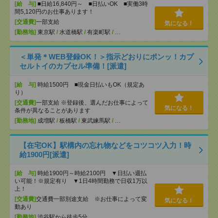
[給 与]
■日給16,840円～ ■日払いOK ■実働3時
間5,120円のお仕事あります！
[交通費]
一部支給
気になる！
[勤務地]
東京駅
/
水道橋駅
/
有楽町駅
/
…
＜単発＊WEB登録OK！＞指示どおりにポンッ！カプ
セルトイのカプセル準備！[派遣]
[給 与]
時給1500円 ■現金日払いもOK（規定あ
り）
[交通費]
一部支給 ※登録後、選んだお仕事によって
気になる！
条件が異なることがあります
[勤務地]
成増駅
/
板橋駅
/
東武練馬駅
/
…
【在宅OK】駅構内の忘れ物などをコツコツ入力！時
給1900円[派遣]
[給 与]
時給1900円～時給2100円 ▼日払い週払
い可能！※規定有り ▼1日4時間勤務で日収1万以
上！
[交通費]
交通費一部別途支給 ※お仕事によって変
気になる！
動あり
[勤務地]
渋谷駅から徒歩5分