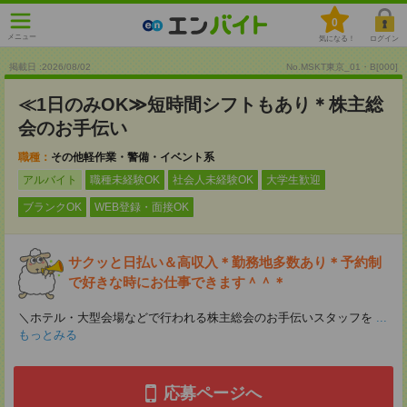
0
メニュー
気になる！
ログイン
掲載日 :2026
/
08
/
02
No.MSKT東京_01・B[000]
≪1日のみOK≫短時間シフトもあり＊株主総
会のお手伝い
職種：
その他軽作業・警備・イベント系
アルバイト
職種未経験OK
社会人未経験OK
大学生歓迎
ブランクOK
WEB登録・面接OK
サクッと日払い＆高収入＊勤務地多数あり＊予約制
で好きな時にお仕事できます＾＾＊
＼ホテル・大型会場などで行われる株主総会のお手伝いスタッフを
...
もっとみる
応募ページへ