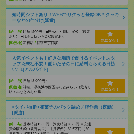
短時間シフトあり！WEBでサクッと登録OK＊クッキ
ーなどの仕分け[派遣]
[給 与]
時給1500円 ■日払い・週払いOK！(規定
あり) ■現金日払いもOK(規定あり)
気になる！
[勤務地]
新宿駅
/
新宿三丁目駅
人気イベントも！好きな場所で働けるイベントスタ
ッフ☆来社不要！働いたその日に給料もらえる日払
い/T1[アルバイト]
[給 与]
日給13,000円～
[勤務地]
神奈川県横浜市西区みなとみらい（最寄り
気になる！
駅：みなとみらい駅）
<タイパ抜群>和菓子のパック詰め／軽作業（夜勤）
[派遣]
[給 与]
基本時給1500円・深夜時給1875円 ※交通
費全額支給（規定あり） 【月収例】28.5万円（20
日勤務＋深夜120h ※残業なしの場合）