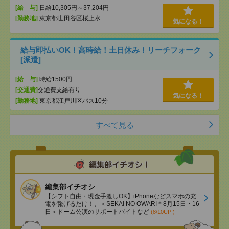
[給 与]
日給10,305円～37,204円
[勤務地]
東京都世田谷区桜上水
気になる！
給与即払いOK！高時給！土日休み！リーチフォーク
[派遣]
[給 与]
時給1500円
[交通費]
交通費支給有り
気になる！
[勤務地]
東京都江戸川区バス10分
すべて見る
編集部イチオシ
【シフト自由・現金手渡しOK】iPhoneなどスマホの充
電を繋げるだけ！、＜SEKAI NO OWARI＊8月15日・16
日＞ドーム公演のサポートバイトなど
(8/10UP!)