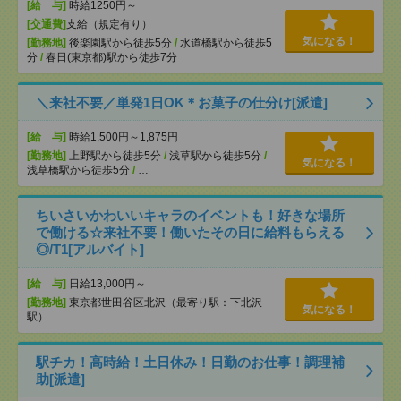
[給 与]
時給1250円～
[交通費]
支給（規定有り）
気になる！
[勤務地]
後楽園駅から徒歩5分
/
水道橋駅から徒歩5
分
/
春日(東京都)駅から徒歩7分
＼来社不要／単発1日OK＊お菓子の仕分け[派遣]
[給 与]
時給1,500円～1,875円
[勤務地]
上野駅から徒歩5分
/
浅草駅から徒歩5分
/
気になる！
浅草橋駅から徒歩5分
/
…
ちいさいかわいいキャラのイベントも！好きな場所
で働ける☆来社不要！働いたその日に給料もらえる
◎/T1[アルバイト]
[給 与]
日給13,000円～
[勤務地]
東京都世田谷区北沢（最寄り駅：下北沢
気になる！
駅）
駅チカ！高時給！土日休み！日勤のお仕事！調理補
助[派遣]