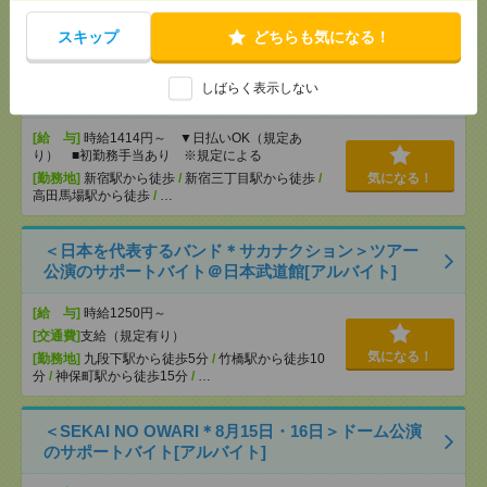
気になる！
[勤務地]
巣鴨駅
/
目白駅
/
北池袋駅
/
…
スキップ
どちらも気になる！
【シフト自由・現金手渡しOK】iPhoneなどスマホの
しばらく表示しない
充電を繋げるだけ！[派遣]
[給 与]
時給1414円～ ▼日払いOK（規定あ
り） ■初勤務手当あり ※規定による
[勤務地]
新宿駅から徒歩
/
新宿三丁目駅から徒歩
/
気になる！
高田馬場駅から徒歩
/
…
＜日本を代表するバンド＊サカナクション＞ツアー
公演のサポートバイト＠日本武道館[アルバイト]
[給 与]
時給1250円～
[交通費]
支給（規定有り）
気になる！
[勤務地]
九段下駅から徒歩5分
/
竹橋駅から徒歩10
分
/
神保町駅から徒歩15分
/
…
＜SEKAI NO OWARI＊8月15日・16日＞ドーム公演
のサポートバイト[アルバイト]