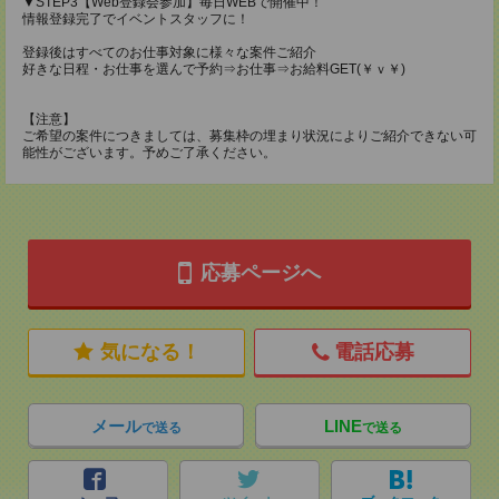
▼STEP3【Web登録会参加】毎日WEBで開催中！
情報登録完了でイベントスタッフに！
登録後はすべてのお仕事対象に様々な案件ご紹介
好きな日程・お仕事を選んで予約⇒お仕事⇒お給料GET(￥ｖ￥)
【注意】
ご希望の案件につきましては、募集枠の埋まり状況によりご紹介できない可
能性がございます。予めご了承ください。
応募ページへ
気になる！
電話応募
メール
LINE
で送る
で送る