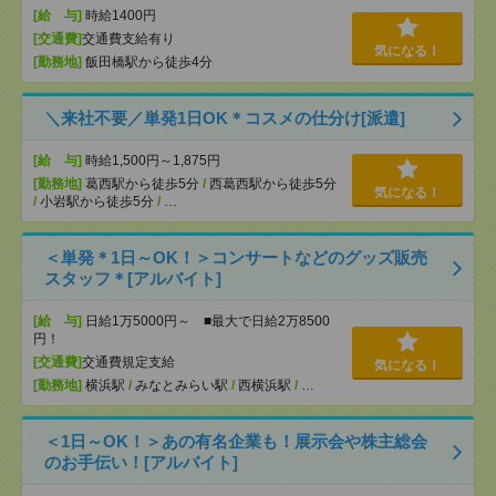
[給 与]
時給1400円
[交通費]
交通費支給有り
気になる！
[勤務地]
飯田橋駅から徒歩4分
＼来社不要／単発1日OK＊コスメの仕分け[派遣]
[給 与]
時給1,500円～1,875円
[勤務地]
葛西駅から徒歩5分
/
西葛西駅から徒歩5分
気になる！
/
小岩駅から徒歩5分
/
…
＜単発＊1日～OK！＞コンサートなどのグッズ販売
スタッフ＊[アルバイト]
[給 与]
日給1万5000円～ ■最大で日給2万8500
円！
[交通費]
交通費規定支給
気になる！
[勤務地]
横浜駅
/
みなとみらい駅
/
西横浜駅
/
…
＜1日～OK！＞あの有名企業も！展示会や株主総会
のお手伝い！[アルバイト]