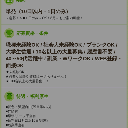
単発（10日以内・1日のみ）
＜急募！＞■１日のみ～OK！8月～もご案内可能！
応募資格・条件
職種未経験OK / 社会人未経験OK / ブランクOK /
大学生歓迎 / 10名以上の大量募集 / 履歴書不要 /
40～50代活躍中 / 副業・WワークOK / WEB登録・
面接OK
★未経験OK！
★必要な経験や資格は一切ありません！
★100名以上の大量募集！！
待遇・福利厚生
■髪色・髪型自由(設営系のみ)
■昇給有
■早朝/チーフ手当有
■給料日は月2回(15日/月末)
■残業手当有