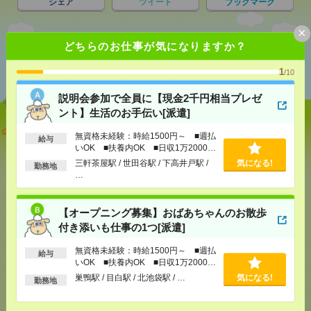
シェア
ツイート
ブックマーク
×
どちらのお仕事が気になりますか？
あなたの閲覧履歴からの
おすすめ
1
/10
説明会参加で全員に【現金2千円相当プレゼ
ント】生活のお手伝い[派遣]
説明会参加で全員に【現金2千円相当プレゼント】生
無資格未経験：時給1500円～ ■週払
給与
活のお手伝い[派遣]
いOK ■扶養内OK ■日収1万2000円
以上
三軒茶屋駅 / 世田谷駅 / 下高井戸駅 /
気になる!
勤務地
[給 与]
無資格未経験：時給1500円～ ■週払い
…
OK ■扶養内OK ■日収1万2000円以上
[交通費]
交通費全額支給
気になる！
[勤務地]
三軒茶屋駅
/
世田谷駅
/
下高井戸駅
/
…
【オープニング募集】おばあちゃんのお散歩
付き添いも仕事の1つ[派遣]
【オープニング募集】おばあちゃんのお散歩付き添
無資格未経験：時給1500円～ ■週払
給与
いも仕事の1つ[派遣]
いOK ■扶養内OK ■日収1万2000円
以上
巣鴨駅 / 目白駅 / 北池袋駅 / …
気になる!
勤務地
[給 与]
無資格未経験：時給1500円～ ■週払い
OK ■扶養内OK ■日収1万2000円以上
[交通費]
交通費全額支給