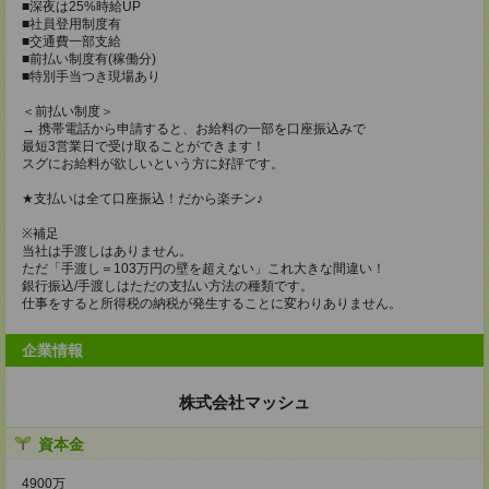
■深夜は25%時給UP
■社員登用制度有
■交通費一部支給
■前払い制度有(稼働分)
■特別手当つき現場あり
＜前払い制度＞
→ 携帯電話から申請すると、お給料の一部を口座振込みで
最短3営業日で受け取ることができます！
スグにお給料が欲しいという方に好評です。
★支払いは全て口座振込！だから楽チン♪
※補足
当社は手渡しはありません。
ただ「手渡し＝103万円の壁を超えない」これ大きな間違い！
銀行振込/手渡しはただの支払い方法の種類です。
仕事をすると所得税の納税が発生することに変わりありません。
企業情報
株式会社マッシュ
資本金
4900万