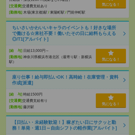
気になる！
[交通費]
交通費支給あり
[勤務地]
木場(東京都)駅
/
東陽町駅
/
門前仲町駅
ちいさいかわいいキャラのイベントも！好きな場所
で働ける☆来社不要！働いたその日に給料もらえる
◎/T1[アルバイト]
[給 与]
日給13,000円～
[勤務地]
神奈川県横浜市港北区（最寄り駅：新横浜
気になる！
駅）
座り仕事！給与即払いOK！高時給！在庫管理・資料
作成[派遣]
[給 与]
時給1500円
[交通費]
交通費支給有り
気になる！
[勤務地]
藤沢駅
【日払い・未経験歓迎！】稼ぎたい日にサクッと勤
務！単発・週1日～自由シフトの軽作業[アルバイト]