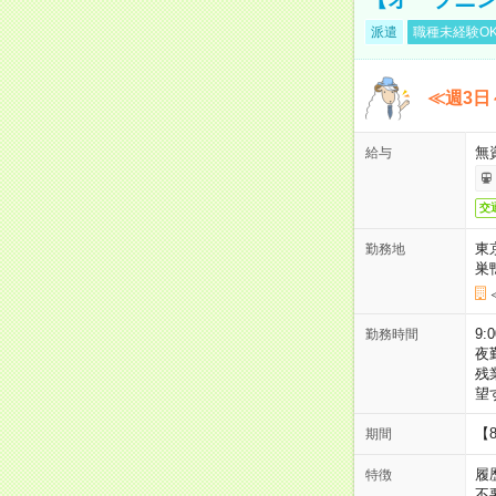
派遣
職種未経験O
≪週3日
無
給与
交
東
勤務地
巣
9:
勤務時間
夜
残
望
【
期間
履
特徴
不