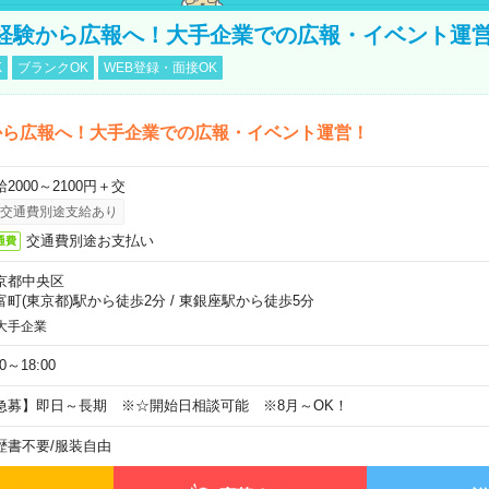
経験から広報へ！大手企業での広報・イベント運
K
ブランクOK
WEB登録・面接OK
から広報へ！大手企業での広報・イベント運営！
2000～2100円＋交
交通費別途支給あり
交通費別途お支払い
通費
京都中央区
富町(東京都)駅から徒歩2分
/
東銀座駅から徒歩5分
大手企業
30～18:00
急募】即日～長期 ※☆開始日相談可能 ※8月～OK！
歴書不要
/
服装自由