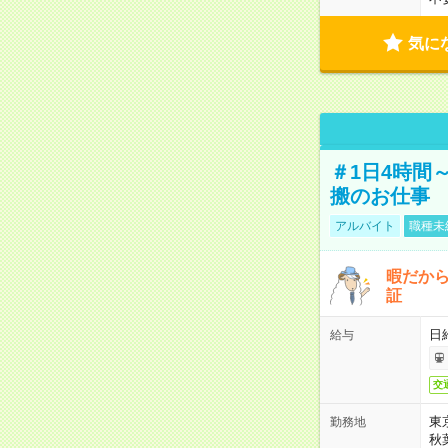
気に
＃1日4時間
搬のお仕事
アルバイト
職種未
暇だか
証
日
給与
交
東
勤務地
秋