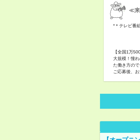
≪来
*＊テレビ番
【全国1万5
大規模！憧れ
た働き方ので
ご応募後、お
【オープニン