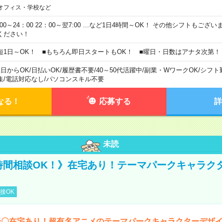
オフィス・学校など
0:00～24：00 22：00～翌7:00 …など1日4時間～OK！ その他シフトもござ
ください！
短1日～OK！ ■もちろん即日スタートもOK！ ■曜日・日数はアナタ次第！
1日からOK
/
日払いOK
/
履歴書不要
/
40～50代活躍中
/
副業・WワークOK
/
シフト
集
/
電話対応なし
/
パソコンスキル不要
なる！
応募する
詳
未読
《時間相談OK！》在宅あり！テーマパークキャラク
接OK
談〇在宅あり！超有名アニメのテーマパークキャラクターデザ