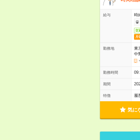
時給
給与
交
月
東
勤務地
中
0
勤務時間
2
期間
履
特徴
気に