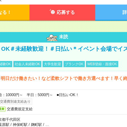
なる！
応募する
詳
未読
～OK＃未経験歓迎！＃日払い＊イベント会場でイ
経験OK
社会人未経験OK
大学生歓迎
ブランクOK
WEB登録・面接OK
ら明日だけ働きたい！など柔軟シフトで働き方選べます！早く
給：10000円～ 半日：5000円～ ■日払いOK！
交通費別途支給あり
交通費規定支給
通費
京都千代田区
葉原駅
/
神保町駅
/
麹町駅
/
…