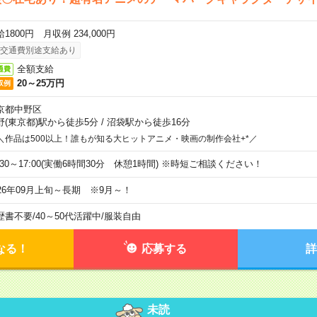
1800円 月収例 234,000円
交通費別途支給あり
全額支給
通費
20～25万円
収例
京都中野区
野(東京都)駅から徒歩5分
/
沼袋駅から徒歩16分
＼作品は500以上！誰もが知る大ヒットアニメ・映画の制作会社+*／
9:30～17:00(実働6時間30分 休憩1時間) ※時短ご相談ください！
026年09月上旬～長期 ※9月～！
歴書不要
/
40～50代活躍中
/
服装自由
なる！
応募する
詳
未読