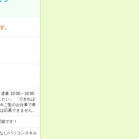
です。
番 10:00～19:00
がしたい」 「できれば
 今ご覧のお仕事で希
合は応募できません。
可能です！
なし
/
パソコンスキル