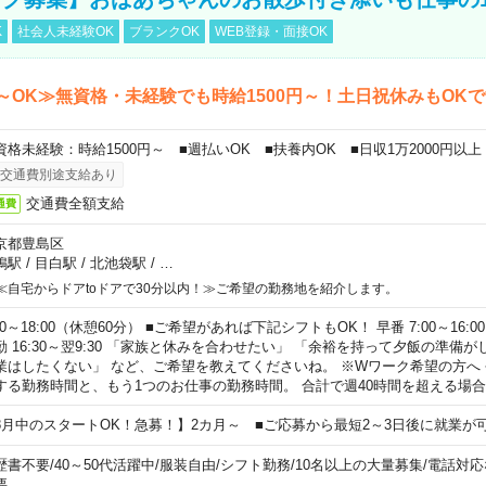
K
社会人未経験OK
ブランクOK
WEB登録・面接OK
～OK≫無資格・未経験でも時給1500円～！土日祝休みもOK
資格未経験：時給1500円～ ■週払いOK ■扶養内OK ■日収1万2000円以上
交通費別途支給あり
交通費全額支給
通費
京都豊島区
鴨駅
/
目白駅
/
北池袋駅
/
…
≪自宅からドアtoドアで30分以内！≫ご希望の勤務地を紹介します。
00～18:00（休憩60分） ■ご希望があれば下記シフトもOK！ 早番 7:00～16:00 遅
勤 16:30～翌9:30 「家族と休みを合わせたい」 「余裕を持って夕飯の準備
業はしたくない」 など、ご希望を教えてくださいね。 ※Wワーク希望の方へ
する勤務時間と、もう1つのお仕事の勤務時間。 合計で週40時間を超える場
8月中のスタートOK！急募！】2カ月～ ■ご応募から最短2～3日後に就業が
歴書不要
/
40～50代活躍中
/
服装自由
/
シフト勤務
/
10名以上の大量募集
/
電話対応
要