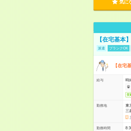
気に
【在宅基本】
派遣
ブランクOK
【在宅基
時
給与
交
東
勤務地
三
8:
勤務時間