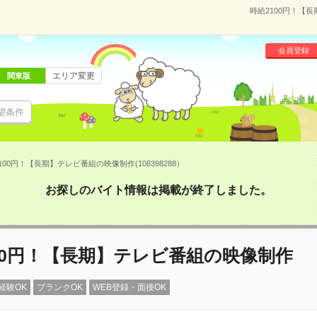
時給2100円！【長
会員登録
エリア変更
関東版
望条件
100円！【長期】テレビ番組の映像制作(108398288）
お探しのバイト情報は掲載が終了しました。
00円！【長期】テレビ番組の映像制作
経験OK
ブランクOK
WEB登録・面接OK