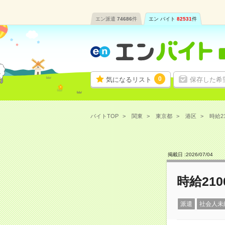
エン派遣
74686
件
エン バイト
82531
件
0
気になるリスト
保存した希
バイトTOP
関東
東京都
港区
時給2
掲載日 :
2026
/
07
/
04
時給21
派遣
社会人未