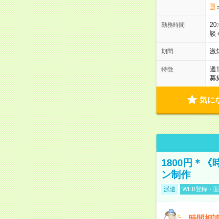
2
勤務時間
談
激
期間
週
特徴
募
気に
1800円＊
ン制作
派遣
WEB登録・面
時間相