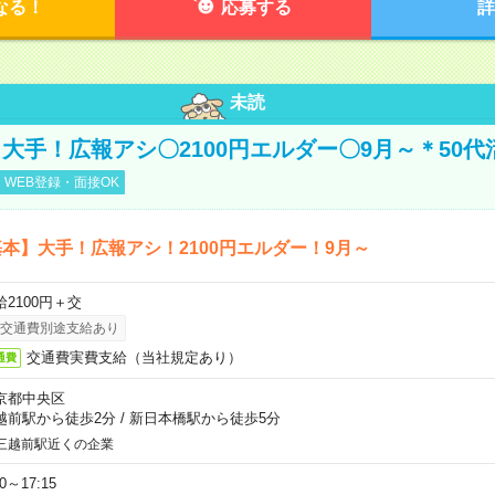
なる！
応募する
詳
未読
大手！広報アシ〇2100円エルダー〇9月～＊50代
WEB登録・面接OK
本】大手！広報アシ！2100円エルダー！9月～
給2100円＋交
交通費別途支給あり
交通費実費支給（当社規定あり）
通費
京都中央区
越前駅から徒歩2分
/
新日本橋駅から徒歩5分
三越前駅近くの企業
30～17:15