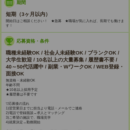
期間
短期（3ヶ月以内）
開始日はご相談ください！ ★急募 ★職場が気に入れば、長期でも働けま
す！
応募資格・条件
職種未経験OK / 社会人未経験OK / ブランクOK /
大学生歓迎 / 10名以上の大量募集 / 履歴書不要 /
40～50代活躍中 / 副業・WワークOK / WEB登録・
面接OK
無資格・未経験OK
年齢不問
★10名以上採用予定
★履歴書は不要です
▽応募後の流れ
1)翌営業日までに担当より電話・メールでご連絡
2)電話で登録面談→求人とマッチング
3)ご希望の施設で、職場見学
4)就業決定→勤務開始