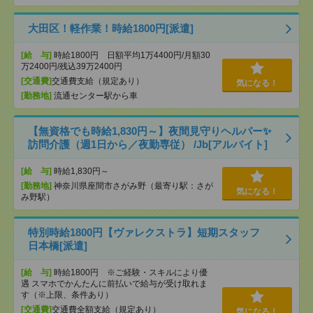
大田区！軽作業！時給1800円[派遣]
[給 与]
時給1800円 日額平均1万4400円/月額30
万2400円/残込39万2400円
[交通費]
交通費支給（規定あり）
気になる！
[勤務地]
流通センター駅から車
【無資格でも時給1,830円～】夜間見守りヘルパー✨
訪問介護（週1日から／夜勤専従） /Jb[アルバイト]
[給 与]
時給1,830円～
[勤務地]
神奈川県座間市さがみ野（最寄り駅：さが
気になる！
み野駅）
特別時給1800円【ヴァレクストラ】短期スタッフ
日本橋[派遣]
[給 与]
時給1800円 ※ご経験・スキルにより優
遇 スマホでかんたんに前払いで給与が受け取れま
す（※上限、条件あり）
[交通費]
交通費全額支給（規定あり）
気になる！