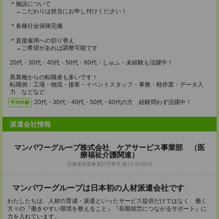
＊施設について
→こだわりは担当にお申し付けください！
＊各種社会保険完備
＊直接雇用への切り替え
→ご希望があれば調整可能です
20代・30代・40代・50代・60代・しゅふ・未経験も活躍中！
異業種からの転職者も多いです！
転職例：工場・物流・接客・イベントスタッフ・事務・軽作業・データ入
力 などなど
20代・30代・40代・50代・60代の方 経験問わず活躍中！
平均年齢
派遣会社情報
マンパワーグループ株式会社 ケアサービス事業部 （医
療福祉介護関連）
労働者派遣事業許可番号:派13-315642
マンパワーグループは日本初の人材派遣会社です
わたしたちは、人材の育成・派遣といったサービス提供だけではなく、働く
方々の『働きやすい環境を整えること』『長期就労につながるサポート』に
力を入れています。