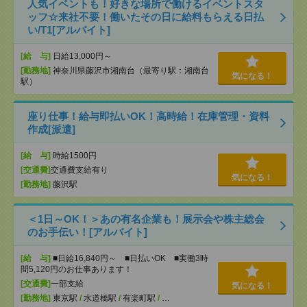
人気イベントも！好きな場所で働けるイベントスタ
ッフ☆来社不要！働いたその日に給料もらえる日払
い/T1[アルバイト]
[給 与]
日給13,000円～
[勤務地]
神奈川県藤沢市湘南台（最寄り駅：湘南台
気になる！
駅）
座り仕事！給与即払いOK！高時給！在庫管理・資料
作成[派遣]
[給 与]
時給1500円
[交通費]
交通費支給有り
気になる！
[勤務地]
藤沢駅
＜1日～OK！＞あの有名企業も！展示会や株主総会
のお手伝い！[アルバイト]
[給 与]
■日給16,840円～ ■日払いOK ■実働3時
間5,120円のお仕事あります！
[交通費]
一部支給
気になる！
[勤務地]
東京駅
/
水道橋駅
/
有楽町駅
/
…