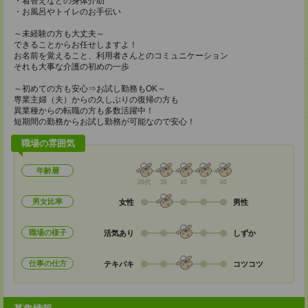
・着替えなどの身体介助
・お風呂やトイレのお手伝い
～未経験の方も大丈夫～
できることからお任せしますよ！
お名前を覚えること、利用者さんとのコミュニケーション
それも大事な介護の初めの一歩
～初めての方も安心⇒お試し勤務もOK～
専業主婦（夫）からの久しぶりの復帰の方も
異業種からの転職の方も多数活躍中！
短期間の勤務からお試し勤務が可能なので安心！
職場の雰囲気
年齢層
20代
30
40
50
60
男女比率
女性
男性
職場の様子
活気あり
しずか
仕事の仕方
テキパキ
コツコツ