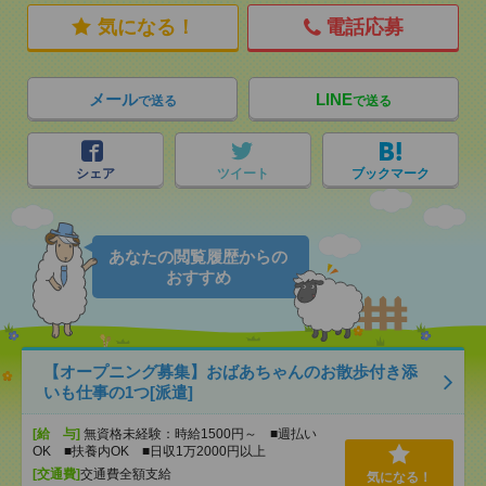
気になる！
電話応募
メール
LINE
で送る
で送る
シェア
ツイート
ブックマーク
あなたの閲覧履歴からの
おすすめ
【オープニング募集】おばあちゃんのお散歩付き添
いも仕事の1つ[派遣]
[給 与]
無資格未経験：時給1500円～ ■週払い
OK ■扶養内OK ■日収1万2000円以上
[交通費]
交通費全額支給
気になる！