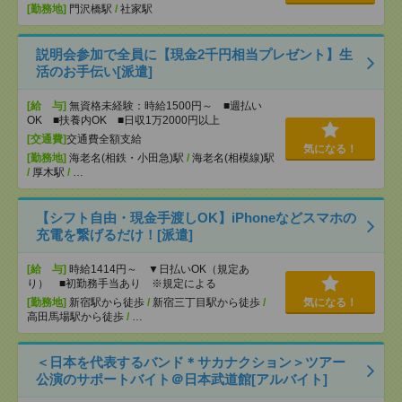
[勤務地]
門沢橋駅
/
社家駅
説明会参加で全員に【現金2千円相当プレゼント】生
活のお手伝い[派遣]
[給 与]
無資格未経験：時給1500円～ ■週払い
OK ■扶養内OK ■日収1万2000円以上
[交通費]
交通費全額支給
気になる！
[勤務地]
海老名(相鉄・小田急)駅
/
海老名(相模線)駅
/
厚木駅
/
…
【シフト自由・現金手渡しOK】iPhoneなどスマホの
充電を繋げるだけ！[派遣]
[給 与]
時給1414円～ ▼日払いOK（規定あ
り） ■初勤務手当あり ※規定による
[勤務地]
新宿駅から徒歩
/
新宿三丁目駅から徒歩
/
気になる！
高田馬場駅から徒歩
/
…
＜日本を代表するバンド＊サカナクション＞ツアー
公演のサポートバイト＠日本武道館[アルバイト]