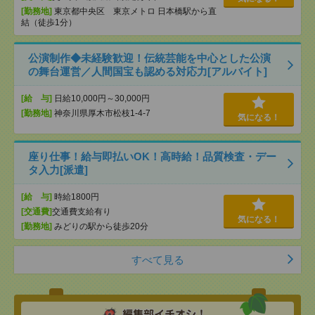
[勤務地]
東京都中央区 東京メトロ 日本橋駅から直
結（徒歩1分）
公演制作◆未経験歓迎！伝統芸能を中心とした公演
の舞台運営／人間国宝も認める対応力[アルバイト]
[給 与]
日給10,000円～30,000円
[勤務地]
神奈川県厚木市松枝1-4-7
気になる！
座り仕事！給与即払いOK！高時給！品質検査・デー
タ入力[派遣]
[給 与]
時給1800円
[交通費]
交通費支給有り
気になる！
[勤務地]
みどりの駅から徒歩20分
すべて見る