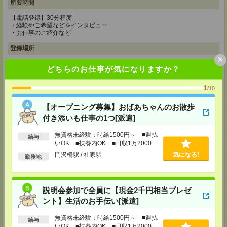
所要時間
【電話登録】30分程度
・経験やご希望などをインタビュー
・お仕事のご紹介など
登録場所
×
CS新宿支店
どちらのお仕事が気になりますか？
〒163-1517
東京都新宿区西新宿 1-6-1 新宿エルタワー 17F
1
/10
TEL：0120-659-458
MAIL：
CS_SHINJUKU@manpowergroup.jp
【オープニング募集】おばあちゃんのお散歩
担当：採用担当
付き添いも仕事の1つ[派遣]
CS立川支店
〒190-0012
無資格未経験：時給1500円～ ■週払
給与
東京都立川市曙町2-34-7 ファーレイーストビル 8F
いOK ■扶養内OK ■日収1万2000円
TEL：0120-659-460
以上
門沢橋駅 / 社家駅
気になる!
MAIL：
CS_TACHIKAWA@manpowergroup.jp
勤務地
担当：採用担当
CS横浜支店
〒220-8136
説明会参加で全員に【現金2千円相当プレゼ
神奈川県横浜市西区みなとみらい 2-2-1 横浜ランドマークタワー36F
ント】生活のお手伝い[派遣]
TEL：0120-659-459
MAIL：
CS_YOKOHAMA@manpowergroup.jp
無資格未経験：時給1500円～ ■週払
担当：採用担当
給与
いOK ■扶養内OK ■日収1万2000円