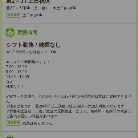
週2～3 / 土日祝休
週2日～5日OK（月～金） ★土日休みOK
土日休みOK
休日休暇
勤務時間
シフト勤務 / 残業なし
★1日6時間～の時短シフトOK
★スタート時間選べます！
7:00～16:00
9:00～17:00
11:00～19:00
など
残業なし！
※Wワークの場合、他のお仕事と合わせ週40時間超の就業はご案内できませ
ん
※法令に基づき、週20時間以上勤務は社会保険への加入対象となります
※労働者派遣法（日雇い派遣の原則禁止）により、短時間・短期間の就業は
ご案内が難しい場合があります
残業はありません。
残業時間