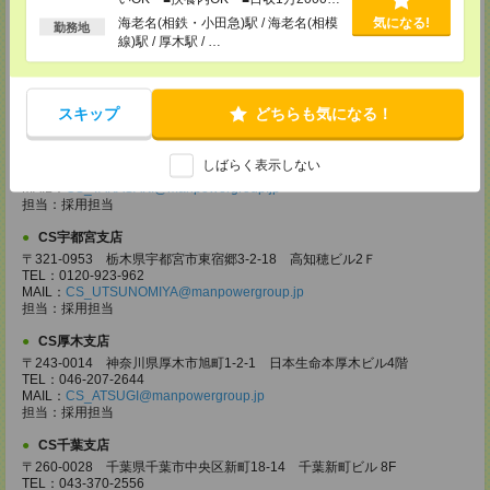
CS大宮支店
以上
海老名(相鉄・小田急)駅 / 海老名(相模
気になる!
勤務地
〒330-0854 埼玉県さいたま市大宮区桜木町 1-10-16 シーノ大宮ノース
線)駅 / 厚木駅 / …
ウイング 9階
TEL：0120-769-355
MAIL：
CS_OMIYA@manpowergroup.jp
担当：採用担当
スキップ
どちらも気になる！
CS高崎支店
〒370-0831 群馬県高崎市あら町167 高崎第一生命ビルディング11Ｆ
しばらく表示しない
TEL：027-320-6558
MAIL：
CS_TAKASAKI@manpowergroup.jp
担当：採用担当
CS宇都宮支店
〒321-0953 栃木県宇都宮市東宿郷3-2-18 高知穂ビル2Ｆ
TEL：0120-923-962
MAIL：
CS_UTSUNOMIYA@manpowergroup.jp
担当：採用担当
CS厚木支店
〒243-0014 神奈川県厚木市旭町1-2-1 日本生命本厚木ビル4階
TEL：046-207-2644
MAIL：
CS_ATSUGI@manpowergroup.jp
担当：採用担当
CS千葉支店
〒260-0028 千葉県千葉市中央区新町18-14 千葉新町ビル 8F
TEL：043-370-2556