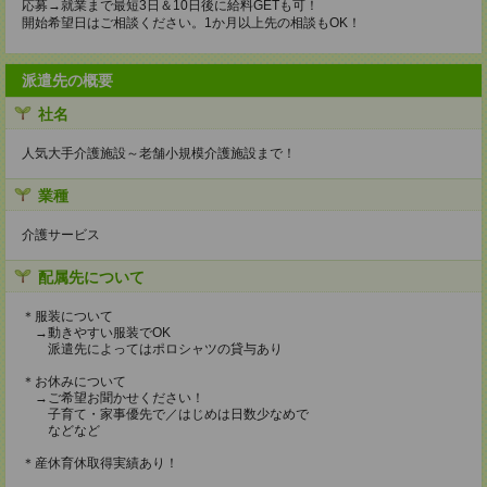
応募→就業まで最短3日＆10日後に給料GETも可！
開始希望日はご相談ください。1か月以上先の相談もOK！
派遣先の概要
社名
人気大手介護施設～老舗小規模介護施設まで！
業種
介護サービス
配属先について
＊服装について
→動きやすい服装でOK
派遣先によってはポロシャツの貸与あり
＊お休みについて
→ご希望お聞かせください！
子育て・家事優先で／はじめは日数少なめで
などなど
＊産休育休取得実績あり！