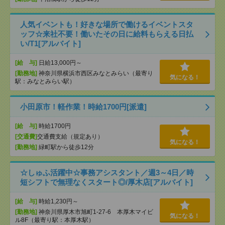
人気イベントも！好きな場所で働けるイベントスタ
ッフ☆来社不要！働いたその日に給料もらえる日払
い/T1[アルバイト]
[給 与]
日給13,000円～
[勤務地]
神奈川県横浜市西区みなとみらい（最寄り
気になる！
駅：みなとみらい駅）
小田原市！軽作業！時給1700円[派遣]
[給 与]
時給1700円
[交通費]
交通費支給（規定あり）
気になる！
[勤務地]
緑町駅から徒歩12分
☆しゅふ活躍中☆事務アシスタント／週3～4日／時
短シフトで無理なくスタート◎/厚木店[アルバイト]
[給 与]
時給1,230円～
[勤務地]
神奈川県厚木市旭町1-27-6 本厚木マイビ
気になる！
ル8F（最寄り駅：本厚木駅）