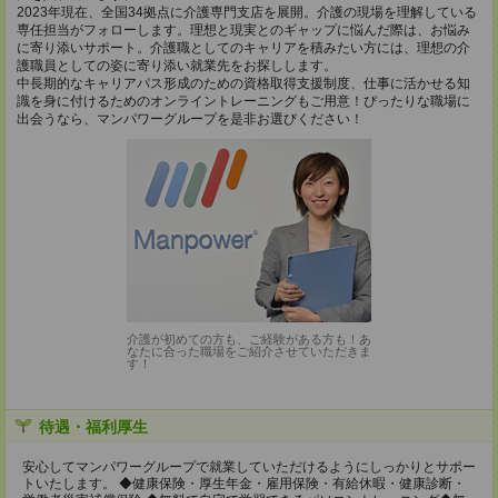
2023年現在、全国34拠点に介護専門支店を展開。介護の現場を理解している
専任担当がフォローします。理想と現実とのギャップに悩んだ際は、お悩み
に寄り添いサポート。介護職としてのキャリアを積みたい方には、理想の介
護職員としての姿に寄り添い就業先をお探しします。
中長期的なキャリアパス形成のための資格取得支援制度、仕事に活かせる知
識を身に付けるためのオンライントレーニングもご用意！ぴったりな職場に
出会うなら、マンパワーグループを是非お選びください！
介護が初めての方も、ご経験がある方も！あ
なたに合った職場をご紹介させていただきま
す！
待遇・福利厚生
安心してマンパワーグループで就業していただけるようにしっかりとサポー
トいたします。 ◆健康保険・厚生年金・雇用保険・有給休暇・健康診断・