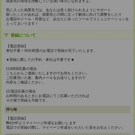
就業先の環境も理解している強い味方になれますよ。
気に入った就業先では、あなたは長く続けられるようにサポート
困ったことがあれば、就業先との間に立って解決に向けて調整をしたり
お電話やメール・対面など あなたに合ったツールでコミュニケーションを
とってまいります！
登録について
【電話登録】
来社不要！30分程度のお電話で登録が完了いたします。
★登録に際しての予約・来社は不要です★
(1)WEB応募の場合
こちらからご連絡いたしますのでお待ちください。
ご応募頂いた後、案内メールをお送りしますので
内容をご確認ください。
(2)電話応募の場合
お時間のあるときにお電話にてご応募いただければ
その場で登録も可能です。
持ち物
【電話登録】
弊社HPよりマイページ作成をお願いします
電話での登録の際に、マイページ作成をいただいた旨をお伝えください。