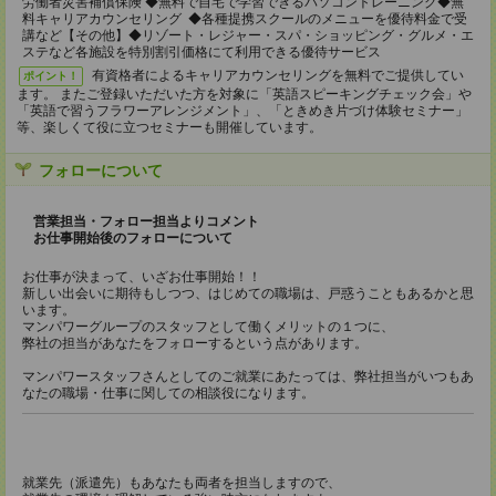
労働者災害補償保険 ◆無料で自宅で学習できるパソコントレーニング◆無
料キャリアカウンセリング ◆各種提携スクールのメニューを優待料金で受
講など【その他】◆リゾート・レジャー・スパ・ショッピング・グルメ・エ
ステなど各施設を特別割引価格にて利用できる優待サービス
有資格者によるキャリアカウンセリングを無料でご提供してい
ポイント！
ます。 またご登録いただいた方を対象に「英語スピーキングチェック会」や
「英語で習うフラワーアレンジメント」、「ときめき片づけ体験セミナー」
等、楽しくて役に立つセミナーも開催しています。
フォローについて
営業担当・フォロー担当よりコメント
お仕事開始後のフォローについて
お仕事が決まって、いざお仕事開始！！
新しい出会いに期待もしつつ、はじめての職場は、戸惑うこともあるかと思
います。
マンパワーグループのスタッフとして働くメリットの１つに、
弊社の担当があなたをフォローするという点があります。
マンパワースタッフさんとしてのご就業にあたっては、弊社担当がいつもあ
なたの職場・仕事に関しての相談役になります。
就業先（派遣先）もあなたも両者を担当しますので、