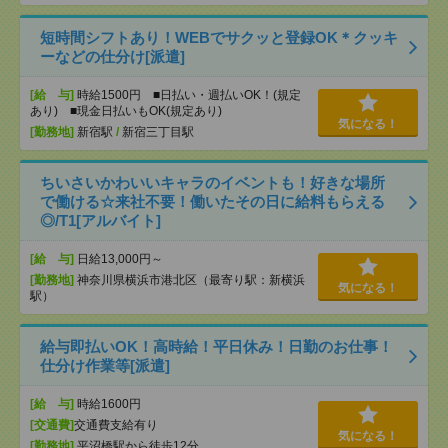
短時間シフトあり！WEBでサクッと登録OK＊クッキ
ーなどの仕分け[派遣]
[給 与]
時給1500円 ■日払い・週払いOK！(規定
あり) ■現金日払いもOK(規定あり)
気になる！
[勤務地]
新宿駅
/
新宿三丁目駅
ちいさいかわいいキャラのイベントも！好きな場所
で働ける☆来社不要！働いたその日に給料もらえる
◎/T1[アルバイト]
[給 与]
日給13,000円～
[勤務地]
神奈川県横浜市港北区（最寄り駅：新横浜
気になる！
駅）
給与即払いOK！高時給！平日休み！日勤のお仕事！
仕分け作業等[派遣]
[給 与]
時給1600円
[交通費]
交通費支給有り
気になる！
[勤務地]
平沼橋駅から徒歩12分