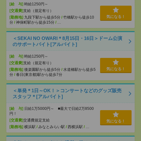
[給 与]
時給1250円～
[交通費]
支給（規定有り）
気になる！
[勤務地]
九段下駅から徒歩5分
/
竹橋駅から徒歩10
分
/
神保町駅から徒歩15分
/
…
＜SEKAI NO OWARI＊8月15日・16日＞ドーム公演
のサポートバイト[アルバイト]
[給 与]
時給1250円～
[交通費]
支給（規定有り）
気になる！
[勤務地]
後楽園駅から徒歩5分
/
水道橋駅から徒歩5
分
/
春日(東京都)駅から徒歩7分
＜単発＊1日～OK！＞コンサートなどのグッズ販売
スタッフ＊[アルバイト]
[給 与]
日給1万5000円～ ■最大で日給2万8500
円！
[交通費]
交通費規定支給
気になる！
[勤務地]
横浜駅
/
みなとみらい駅
/
西横浜駅
/
…