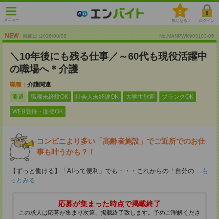
0
メニュー
気になる！
ログイン
NEW
掲載日 :2026
/
08
/
08
No.MANPWK903103-05
＼10年後にも残る仕事／～60代も現役活躍中
の職場へ＊介護
職種：
介護関連
派遣
職種未経験OK
社会人未経験OK
大学生歓迎
ブランクOK
WEB登録・面接OK
コンビニより多い「高齢者施設」でご近所でのお仕
事も叶うかも？！
【ずっと働ける】「AIって便利」でも・・・これからの「自分の
...も
っとみる
応募が集まった時点で掲載終了
この求人は応募が集まり次第、掲載終了致します。予めご理解くださ