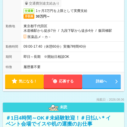
交通費別途支給あり
1ヶ月3万円を上限として実費支給
交通費
30万円～
月収例
東京都千代田区
勤務地
水道橋駅から徒歩7分
/
九段下駅から徒歩4分
/
飯田橋駅
医薬品メ－カ－
09:00-17:40（休憩60分）実働7時間40分
勤務時間
即日～長期 ※開始日相談OK
期間
履歴書不要
特徴
気になる！
応募する
詳細へ
掲載日：2026.08.06
未読
＃1日4時間～OK＃未経験歓迎！＃日払い＊イ
ベント会場でイスや机の運搬のお仕事