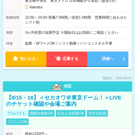
東京都中央区 東京メトロ 日本橋駅から直結（徒歩1分）
Valextra
10:00～20:00 実働7.5時間／休憩1.5時間 営業時間に合わせた
勤務時間
シフト制
3か月程度の短期予定 ※開始日はお気軽にご相談ください
期間
副業・WワークOK
/
シフト勤務
/
パソコンスキル不要
特徴
気になる！
応募する
詳細へ
掲載日：2026.08.07
未読
【8/15・16】＜セカオワ＠東京ドーム！＞LIVE
のチケット確認や会場ご案内
アルバイト
職種未経験OK
社会人未経験OK
大学生歓迎
ブランクOK
時給1250円～
給与