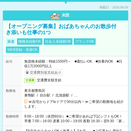
掲載日：2026.08.09
未読
【オープニング募集】おばあちゃんのお散歩付
き添いも仕事の1つ
派遣
職種未経験OK
社会人未経験OK
ブランクOK
WEB登録・面接OK
無資格未経験：時給1500円～ ■週払いOK ■扶養内OK ■日
給与
収1万2000円以上
交通費別途支給あり
交通費全額支給
交通費
東京都豊島区
勤務地
巣鴨駅
/
目白駅
/
北池袋駅
/
…
≪自宅からドアtoドアで30分以内！≫ご希望の勤務地を紹介
します。
9:00～18:00（休憩60分） ■ご希望があれば下記シフトもOK！
勤務時間
早番 7:00～16:00 遅番 10:00～19:00 夜勤 16:30～翌9:30 「家族
と休みを合わせたい」 「余裕を持って夕飯の準備がしたい」
「できれば残業はしたくない」 など、ご希望を教えてください