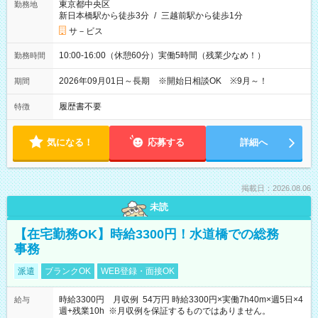
東京都中央区
勤務地
新日本橋駅から徒歩3分
/
三越前駅から徒歩1分
サ－ビス
10:00-16:00（休憩60分）実働5時間（残業少なめ！）
勤務時間
2026年09月01日～長期 ※開始日相談OK ※9月～！
期間
履歴書不要
特徴
気になる！
応募する
詳細へ
掲載日：2026.08.06
未読
【在宅勤務OK】時給3300円！水道橋での総務
事務
派遣
ブランクOK
WEB登録・面接OK
時給3300円 月収例 54万円 時給3300円×実働7h40m×週5日×4
給与
週+残業10h ※月収例を保証するものではありません。