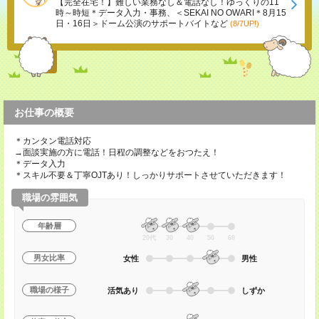
【完全在宅！】難しい業務なし＆電話なし！ゆっくりの11
時～時短＊データ入力・事務、＜SEKAI NO OWARI＊8月15
日・16日＞ドーム公演のサポートバイトなど
(8/7UP!)
お仕事の概要
＊カンタン電話対応
→面談実施の方に電話！日程の調整などをおつたえ！
＊データ入力
＊スキル不要＆丁寧OJTあり！しっかりサポートさせていただきます！
職場の雰囲気
年齢層
20代
30
40
50
60
男女比率
女性
男性
職場の様子
活気あり
しずか