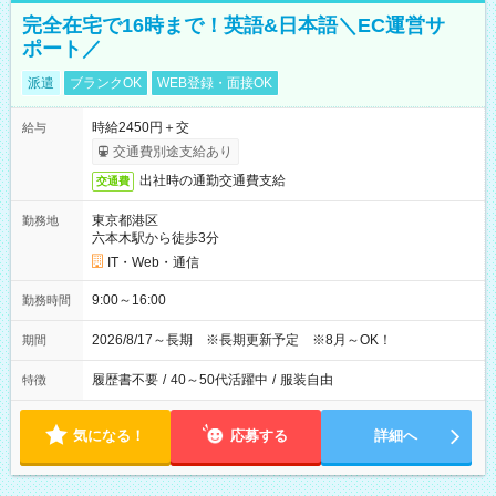
完全在宅で16時まで！英語&日本語＼EC運営サ
ポート／
派遣
ブランクOK
WEB登録・面接OK
時給2450円＋交
給与
交通費別途支給あり
出社時の通勤交通費支給
交通費
東京都港区
勤務地
六本木駅から徒歩3分
IT・Web・通信
9:00～16:00
勤務時間
2026/8/17～長期 ※長期更新予定 ※8月～OK！
期間
履歴書不要
/
40～50代活躍中
/
服装自由
特徴
気になる！
応募する
詳細へ