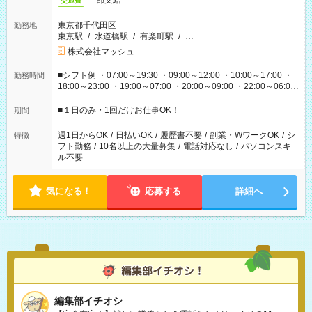
一部支給
交通費
東京都千代田区
勤務地
東京駅
/
水道橋駅
/
有楽町駅
/
…
株式会社マッシュ
■シフト例 ・07:00～19:30 ・09:00～12:00 ・10:00～17:00 ・
勤務時間
18:00～23:00 ・19:00～07:00 ・20:00～09:00 ・22:00～06:00
etc ★最短で3時間で5,120円のお仕事から 15時間で2万円近く稼
げるお仕事も！ ご希望のお時間に合わせてご紹介！ ※シフトは
■１日のみ・1回だけお仕事OK！
期間
現場によって異なります。 ※勿論、休憩時間はあるのでご安心
ください！
週1日からOK
/
日払いOK
/
履歴書不要
/
副業・WワークOK
/
シ
特徴
フト勤務
/
10名以上の大量募集
/
電話対応なし
/
パソコンスキ
ル不要
気になる！
応募する
詳細へ
編集部イチオシ