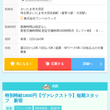
ンビニATMから 日払い分を引き落とせます！ 【試用期間】試
用期間なし
さいたま市大宮区
勤務地
埼玉県さいたま市大宮区錦町（最寄り駅：大宮駅）
株式会社ワンベルウッズ
勤務時間は指定なし
勤務時間
変形労働時間制 想定労働時間160時間/月 【シフト例】 ・8：00
～21：00
単発・1日のみOK
期間
週1日からOK / 日払いOK / 副業・WワークOK / 10名以上の大量
特徴
募集
気になる！
応募する
詳細へ
未読
特別時給1800円【ヴァレクストラ】短期スタッ
フ 新宿
派遣
ブランクOK
WEB登録・面接OK