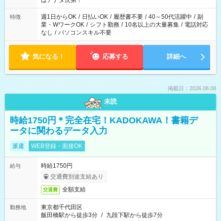
はアナタ次第！
週1日からOK
/
日払いOK
/
履歴書不要
/
40～50代活躍中
/
副
特徴
業・WワークOK
/
シフト勤務
/
10名以上の大量募集
/
電話対応
なし
/
パソコンスキル不要
気になる！
応募する
詳細へ
掲載日：2026.08.08
未読
時給1750円＊完全在宅！KADOKAWA！書籍デ
ータに関わるデータ入力
派遣
WEB登録・面接OK
時給1750円
給与
交通費別途支給あり
全額支給
交通費
東京都千代田区
勤務地
飯田橋駅から徒歩3分
/
九段下駅から徒歩7分