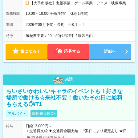
【大手出版社】出版事業・ゲーム事業・アニメ・映像事業
10:00～18:00(実働7時間 休憩1時間)
勤務時間
2026年08月下旬～長期 ※8月～！
期間
履歴書不要
/
40～50代活躍中
/
服装自由
特徴
気になる！
応募する
詳細へ
未読
ちいさいかわいいキャラのイベントも！好きな
場所で働ける☆来社不要！働いたその日に給料
もらえる◎/T1
アルバイト
職種未経験OK
日給13,000円～
給与
＋交通費支給 ★交通費全額支給！ ┗案件により規定あり ★日払
いOK！（規定あり） ┗働いたその日に現金GET♪ お仕事後はコ
交通費別途支給あり