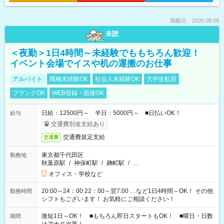
掲載日：2026.08.09
未読
＜夜勤＞1日4時間～未経験でももちろん歓迎！
イベント会場でイスや机の運搬のお仕事
アルバイト
職種未経験OK
社会人未経験OK
大学生歓迎
ブランクOK
WEB登録・面接OK
日給：12500円～ 半日：5000円～ ■日払いOK！
給与
交通費別途支給あり
交通費規定支給
交通費
東京都千代田区
勤務地
秋葉原駅
/
神保町駅
/
麹町駅
/
…
オフィス・学校など
20:00～24：00 22：00～翌7:00 …など1日4時間～OK！ その他
勤務時間
シフトもございます！ お気軽にご相談ください！
激短1日～OK！ ■もちろん即日スタートもOK！ ■曜日・日数
期間