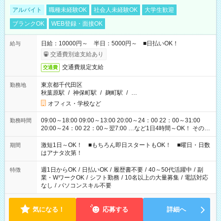
アルバイト
職種未経験OK
社会人未経験OK
大学生歓迎
ブランクOK
WEB登録・面接OK
日給：10000円～ 半日：5000円～ ■日払いOK！
給与
交通費別途支給あり
交通費規定支給
交通費
東京都千代田区
勤務地
秋葉原駅
/
神保町駅
/
麹町駅
/
…
オフィス・学校など
09:00～18:00 09:00～13:00 20:00～24：00 22：00～31:00
勤務時間
20:00～24：00 22：00～翌7:00 …など1日4時間～OK！ その他
シフトもございます！ お気軽にご相談ください！
激短1日～OK！ ■もちろん即日スタートもOK！ ■曜日・日数
期間
はアナタ次第！
週1日からOK
/
日払いOK
/
履歴書不要
/
40～50代活躍中
/
副
特徴
業・WワークOK
/
シフト勤務
/
10名以上の大量募集
/
電話対応
なし
/
パソコンスキル不要
気になる！
応募する
詳細へ