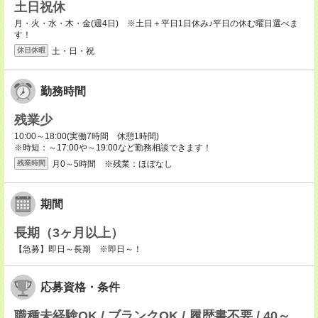
土日祝休
月・火・水・木・金(週4日) ※土日＋平日1日休み♪平日の休む曜日選べま
す！
土・日・祝
休日休暇
勤務時間
残業少
10:00～18:00(実働7時間 休憩1時間)
※時短：～17:00や～19:00など勤務相談できます！
月0～5時間 ※残業：ほぼなし
残業時間
期間
長期（3ヶ月以上）
【急募】即日～長期 ※即日～！
応募資格・条件
職種未経験OK / ブランクOK / 履歴書不要 / 40～