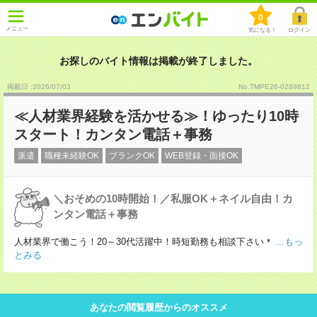
0
メニュー
気になる！
ログイン
お探しのバイト情報は掲載が終了しました。
掲載日 :2026
/
07
/
03
No.TMPE26-0289812
≪人材業界経験を活かせる≫！ゆったり10時
スタート！カンタン電話＋事務
派遣
職種未経験OK
ブランクOK
WEB登録・面接OK
＼おそめの10時開始！／私服OK＋ネイル自由！カ
ンタン電話＋事務
人材業界で働こう！20～30代活躍中！時短勤務も相談下さい＊
...もっ
とみる
あなたの閲覧履歴からのオススメ