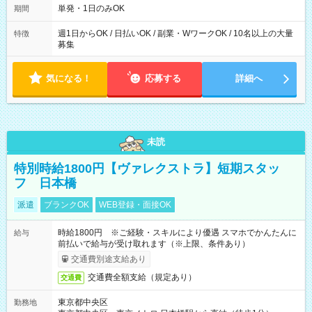
単発・1日のみOK
期間
週1日からOK / 日払いOK / 副業・WワークOK / 10名以上の大量
特徴
募集
気になる！
応募する
詳細へ
未読
特別時給1800円【ヴァレクストラ】短期スタッ
フ 日本橋
派遣
ブランクOK
WEB登録・面接OK
時給1800円 ※ご経験・スキルにより優遇 スマホでかんたんに
給与
前払いで給与が受け取れます（※上限、条件あり）
交通費別途支給あり
交通費全額支給（規定あり）
交通費
東京都中央区
勤務地