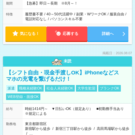
【急募】即日～長期 ※8月～！
期間
履歴書不要
/
40～50代活躍中
/
副業・WワークOK
/
服装自由
/
特徴
電話対応なし
/
パソコンスキル不要
気になる！
応募する
詳細へ
掲載日：2026.08.07
未読
【シフト自由・現金手渡しOK】iPhoneなどス
マホの充電を繋げるだけ！
派遣
職種未経験OK
社会人未経験OK
大学生歓迎
ブランクOK
WEB登録・面接OK
時給1414円～ ▼日払いOK（規定あり） ■初勤務手当あり
給与
※規定による
東京都新宿区
勤務地
新宿駅から徒歩
/
新宿三丁目駅から徒歩
/
高田馬場駅から徒歩
/
…