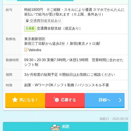
時給1800円 ※ご経験・スキルにより優遇 スマホでかんたんに
給与
前払いで給与が受け取れます（※上限、条件あり）
交通費別途支給あり
交通費全額支給（規定あり）
交通費
東京都新宿区
勤務地
新宿三丁目駅から徒歩2分
/
新宿(東京メトロ)駅
Valextra
09:30～20:30 実働7.5時間／休憩1.5時間 営業時間に合わせた
勤務時間
シフト制
3か月程度の短期予定 ※開始日はお気軽にご相談ください
期間
副業・WワークOK
/
シフト勤務
/
パソコンスキル不要
特徴
気になる！
応募する
詳細へ
掲載日：2026.08.09
未読