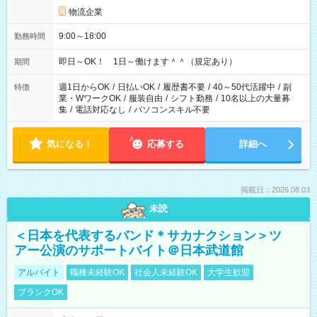
物流企業
9:00～18:00
勤務時間
即日～OK！ 1日～働けます＾＾（規定あり）
期間
週1日からOK
/
日払いOK
/
履歴書不要
/
40～50代活躍中
/
副
特徴
業・WワークOK
/
服装自由
/
シフト勤務
/
10名以上の大量募
集
/
電話対応なし
/
パソコンスキル不要
気になる！
応募する
詳細へ
掲載日：2026.08.03
未読
＜日本を代表するバンド＊サカナクション＞ツ
アー公演のサポートバイト＠日本武道館
アルバイト
職種未経験OK
社会人未経験OK
大学生歓迎
ブランクOK