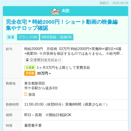
掲載日：2026.08.09
未読
完全在宅＊時給2000円！ショート動画の映像編
集やテロップ確認
派遣
ブランクOK
WEB登録・面接OK
時給2000円 月収例 33万円 時給2000円×実働8h×週5日×4週
給与
+残業5h ※月収例を保証するものではありません。※給与即受
取りサービス利用可（利用条件有）
交通費別途支給あり
1ヶ月3万円を上限として実費支給
交通費
30万円～
月収例
東京都新宿区
勤務地
市ケ谷駅から徒歩3分
放送
11:00-20:00（休憩60分）実働8時間（残業少なめ！）
勤務時間
即日～長期 ※開始日相談OK
期間
履歴書不要
特徴