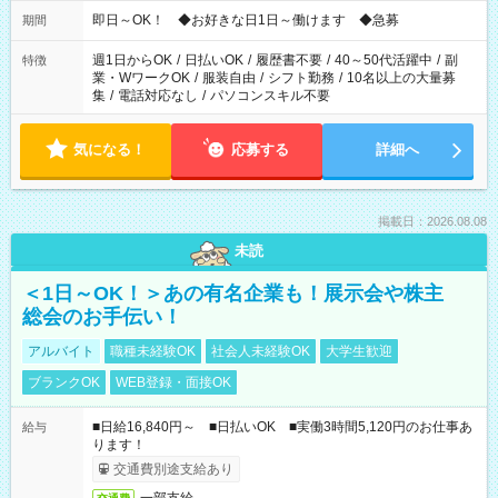
仕事により勤務時間が異なります
即日～OK！ ◆お好きな日1日～働けます ◆急募
期間
週1日からOK
/
日払いOK
/
履歴書不要
/
40～50代活躍中
/
副
特徴
業・WワークOK
/
服装自由
/
シフト勤務
/
10名以上の大量募
集
/
電話対応なし
/
パソコンスキル不要
気になる！
応募する
詳細へ
掲載日：2026.08.08
未読
＜1日～OK！＞あの有名企業も！展示会や株主
総会のお手伝い！
アルバイト
職種未経験OK
社会人未経験OK
大学生歓迎
ブランクOK
WEB登録・面接OK
■日給16,840円～ ■日払いOK ■実働3時間5,120円のお仕事あ
給与
ります！
交通費別途支給あり