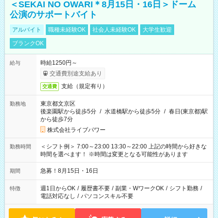
＜SEKAI NO OWARI＊8月15日・16日＞ドーム
公演のサポートバイト
アルバイト
職種未経験OK
社会人未経験OK
大学生歓迎
ブランクOK
時給1250円～
給与
交通費別途支給あり
支給（規定有り）
交通費
東京都文京区
勤務地
後楽園駅から徒歩5分
/
水道橋駅から徒歩5分
/
春日(東京都)駅
から徒歩7分
株式会社ライブパワー
＜シフト例＞ 7:00～23:00 13:30～22:00 上記の時間から好きな
勤務時間
時間を選べます！ ※時間は変更となる可能性があります
急募！8月15日・16日
期間
週1日からOK
/
履歴書不要
/
副業・WワークOK
/
シフト勤務
/
特徴
電話対応なし
/
パソコンスキル不要