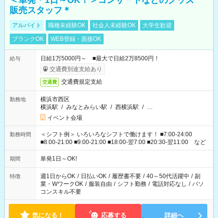
＜単発＊1日～OK！＞コンサートなどのグッズ
販売スタッフ＊
アルバイト
職種未経験OK
社会人未経験OK
大学生歓迎
ブランクOK
WEB登録・面接OK
日給1万5000円～ ■最大で日給2万8500円！
給与
交通費別途支給あり
交通費規定支給
交通費
横浜市西区
勤務地
横浜駅
/
みなとみらい駅
/
西横浜駅
/
…
イベント会場
＜シフト例＞ いろいろなシフトで働けます！ ■7:00-24:00
勤務時間
■8:00-21:00 ■9:00-21:00 ■18:00-翌7:00 ■20:30-翌11:00 など
単発1日～OK!
期間
週1日からOK
/
日払いOK
/
履歴書不要
/
40～50代活躍中
/
副
特徴
業・WワークOK
/
服装自由
/
シフト勤務
/
電話対応なし
/
パソ
コンスキル不要
気になる！
応募する
詳細へ