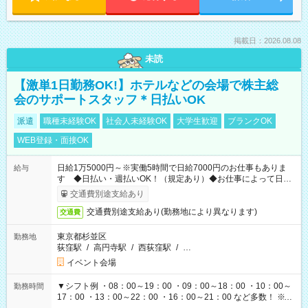
掲載日：2026.08.08
未読
【激単1日勤務OK!】ホテルなどの会場で株主総
会のサポートスタッフ＊日払いOK
派遣
職種未経験OK
社会人未経験OK
大学生歓迎
ブランクOK
WEB登録・面接OK
日給1万5000円～※実働5時間で日給7000円のお仕事もありま
給与
す ◆日払い・週払いOK！（規定あり）◆お仕事によって日給
も異なります
交通費別途支給あり
交通費別途支給あり(勤務地により異なります)
交通費
東京都杉並区
勤務地
荻窪駅
/
高円寺駅
/
西荻窪駅
/
…
イベント会場
▼シフト例 ・08：00～19：00 ・09：00～18：00 ・10：00～
勤務時間
17：00 ・13：00～22：00 ・16：00～21：00 など多数！ ※お