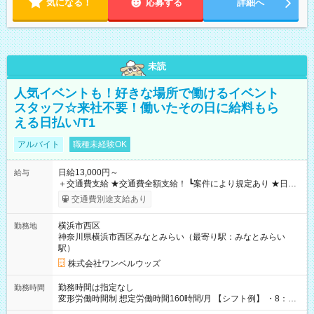
気になる！
応募する
詳細へ
未読
人気イベントも！好きな場所で働けるイベント
スタッフ☆来社不要！働いたその日に給料もら
える日払い/T1
アルバイト
職種未経験OK
日給13,000円～
給与
＋交通費支給 ★交通費全額支給！ ┗案件により規定あり ★日払
いOK！（規定あり） ┗働いたその日に現金GET♪ お仕事後はコ
交通費別途支給あり
ンビニATMから 日払い分を引き落とせます！ 【試用期間】試
用期間なし
横浜市西区
勤務地
神奈川県横浜市西区みなとみらい（最寄り駅：みなとみらい
駅）
株式会社ワンベルウッズ
勤務時間は指定なし
勤務時間
変形労働時間制 想定労働時間160時間/月 【シフト例】 ・8：00
～21：00