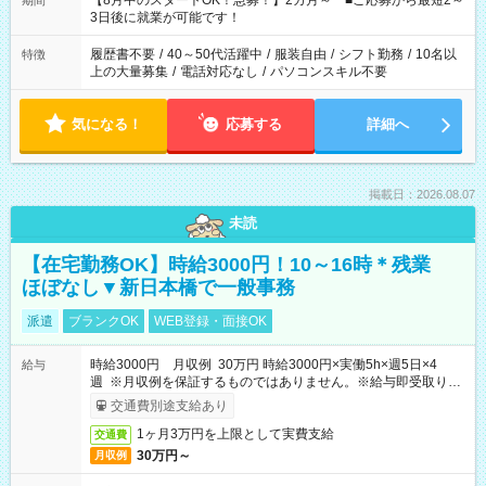
【8月中のスタートOK！急募！】2カ月～ ■ご応募から最短2～
期間
ね。 ※Wワーク希望の方へ 今ご覧のお仕事で希望する勤務時間
3日後に就業が可能です！
と、もう1つのお仕事の勤務時間。 合計で週40時間を超える場
合は応募できません。
履歴書不要
/
40～50代活躍中
/
服装自由
/
シフト勤務
/
10名以
特徴
上の大量募集
/
電話対応なし
/
パソコンスキル不要
気になる！
応募する
詳細へ
掲載日：2026.08.07
未読
【在宅勤務OK】時給3000円！10～16時＊残業
ほぼなし▼新日本橋で一般事務
派遣
ブランクOK
WEB登録・面接OK
時給3000円 月収例 30万円 時給3000円×実働5h×週5日×4
給与
週 ※月収例を保証するものではありません。※給与即受取りサ
ービス利用可（利用条件有）
交通費別途支給あり
1ヶ月3万円を上限として実費支給
交通費
30万円～
月収例