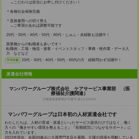
→こだわりは担当にお申し付けください！
＊各種社会保険完備
＊直接雇用への切り替え
→ご希望があれば調整可能です
20代・30代・40代・50代・60代・しゅふ・未経験も活躍中！
異業種からの転職者も多いです！
転職例：工場・物流・接客・イベントスタッフ・事務・軽作業・データ入
力 などなど
20代・30代・40代・50代・60代の方 経験問わず活躍中！
平均年齢
派遣会社情報
マンパワーグループ株式会社 ケアサービス事業部 （医
療福祉介護関連）
労働者派遣事業許可番号:派13-315642
マンパワーグループは日本初の人材派遣会社です
わたしたちは、人材の育成・派遣といったサービス提供だけではなく、働く
方々の『働きやすい環境を整えること』『長期就労につながるサポート』に
力を入れています。
2023年現在、全国34拠点に介護専門支店を展開。介護の現場を理解している