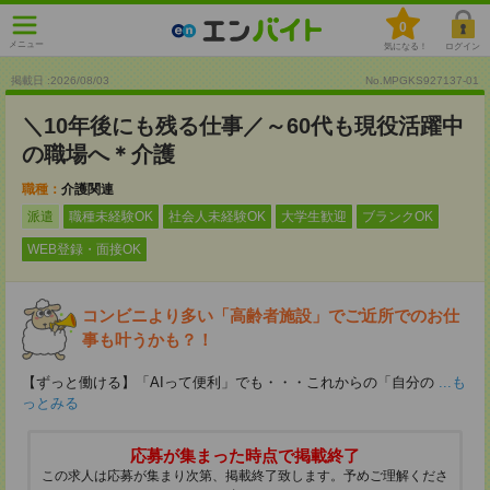
0
メニュー
気になる！
ログイン
掲載日 :2026
/
08
/
03
No.MPGKS927137-01
＼10年後にも残る仕事／～60代も現役活躍中
の職場へ＊介護
職種：
介護関連
派遣
職種未経験OK
社会人未経験OK
大学生歓迎
ブランクOK
WEB登録・面接OK
コンビニより多い「高齢者施設」でご近所でのお仕
事も叶うかも？！
【ずっと働ける】「AIって便利」でも・・・これからの「自分の
...も
っとみる
応募が集まった時点で掲載終了
この求人は応募が集まり次第、掲載終了致します。予めご理解くださ