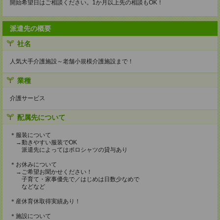
開始希望日はご相談ください。1か月以上先の相談もOK！
派遣先の概要
社名
人気大手介護施設～老舗小規模介護施設まで！
業種
介護サービス
配属先について
＊服装について
→動きやすい服装でOK
派遣先によってはポロシャツの貸与あり
＊お休みについて
→ご希望お聞かせください！
子育て・家事優先で／はじめは日数少なめで
などなど
＊産休育休取得実績あり！
＊施設について