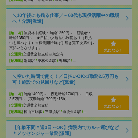
＼10年後にも残る仕事／～60代も現役活躍中の職場
へ＊介護[派遣]
[給 与]
無資格未経験：時給1250円～ 経験者：
時給1350円～ ★日払い／週払い制度あり（月払
いも選べます）※稼働開始時は手続き完了次第のお
支払いとなります。
気になる！
[交通費]
交通費全額支給※規定有
[勤務地]
端岡駅
/
栗林公園駅
/
鬼無駅
/
…
＼空いた時間で働く！／日払いOK×1勤務2.5万円も
可！施設での見回りなど[派遣]
[給 与]
時給1400円～ 夜勤時給1700円～ 日収
2.5万円～（夜勤時給1700円×15h）
[交通費]
交通費全額支給
気になる！
[勤務地]
松山市駅駅
/
三津浜駅
/
道後公園駅
/
…
【年齢不問＊週3日～OK】病院内でカルテ運びなど
＊メッセンジャー業務[派遣]