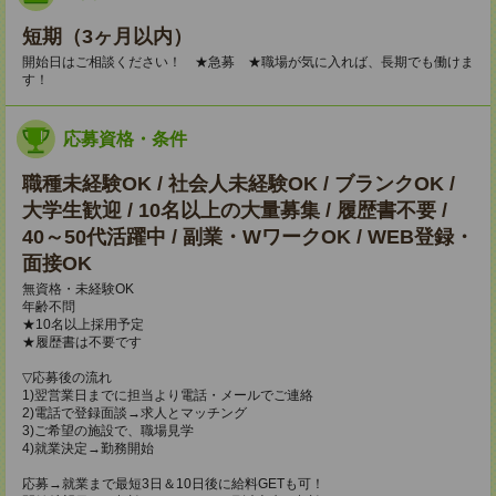
短期（3ヶ月以内）
開始日はご相談ください！ ★急募 ★職場が気に入れば、長期でも働けま
す！
応募資格・条件
職種未経験OK / 社会人未経験OK / ブランクOK /
大学生歓迎 / 10名以上の大量募集 / 履歴書不要 /
40～50代活躍中 / 副業・WワークOK / WEB登録・
面接OK
無資格・未経験OK
年齢不問
★10名以上採用予定
★履歴書は不要です
▽応募後の流れ
1)翌営業日までに担当より電話・メールでご連絡
2)電話で登録面談→求人とマッチング
3)ご希望の施設で、職場見学
4)就業決定→勤務開始
応募→就業まで最短3日＆10日後に給料GETも可！