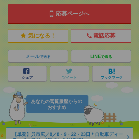
応募ページへ
気になる！
電話応募
メール
LINE
で送る
で送る
シェア
ツイート
ブックマーク
あなたの閲覧履歴からの
おすすめ
【単発】呉市広／8／8・9・22・23日＊自動車ディー