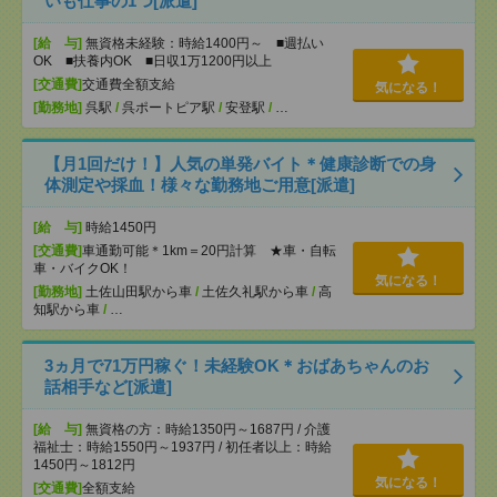
いも仕事の1つ[派遣]
[給 与]
無資格未経験：時給1400円～ ■週払い
OK ■扶養内OK ■日収1万1200円以上
[交通費]
交通費全額支給
気になる！
[勤務地]
呉駅
/
呉ポートピア駅
/
安登駅
/
…
【月1回だけ！】人気の単発バイト＊健康診断での身
体測定や採血！様々な勤務地ご用意[派遣]
[給 与]
時給1450円
[交通費]
車通勤可能＊1km＝20円計算 ★車・自転
車・バイクOK！
気になる！
[勤務地]
土佐山田駅から車
/
土佐久礼駅から車
/
高
知駅から車
/
…
3ヵ月で71万円稼ぐ！未経験OK＊おばあちゃんのお
話相手など[派遣]
[給 与]
無資格の方：時給1350円～1687円 / 介護
福祉士：時給1550円～1937円 / 初任者以上：時給
1450円～1812円
気になる！
[交通費]
全額支給