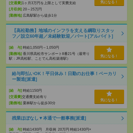
気になる！
[交通費]
1ヶ月3万円を上限として実費支給
[月収例]
20～25万円
[勤務地]
広島駅駅から徒歩1分
【高松勤務】地域のインフラを支える綱取りスタッ
フ／設立60年超／未経験歓迎／パート[アルバイト]
[給 与]
時給1,050円～1,050円
[勤務地]
香川県高松市サンポート8番21号（最寄り
気になる！
駅：JR高松駅、ことでん高松築港駅）
給与即払いOK！平日休み！日勤のお仕事！ベーカリ
ー製造[派遣]
[給 与]
時給1150円
[交通費]
交通費支給有り
気になる！
[勤務地]
栗林駅から徒歩30分
残業ほぼなし▼本通で一般事務[派遣]
[給 与]
時給1430円 月収例 20万円 時給1430円×