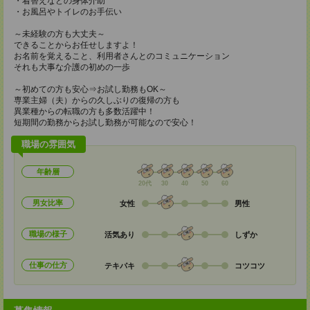
・着替えなどの身体介助
・お風呂やトイレのお手伝い
～未経験の方も大丈夫～
できることからお任せしますよ！
お名前を覚えること、利用者さんとのコミュニケーション
それも大事な介護の初めの一歩
～初めての方も安心⇒お試し勤務もOK～
専業主婦（夫）からの久しぶりの復帰の方も
異業種からの転職の方も多数活躍中！
短期間の勤務からお試し勤務が可能なので安心！
職場の雰囲気
年齢層
20代
30
40
50
60
男女比率
女性
男性
職場の様子
活気あり
しずか
仕事の仕方
テキパキ
コツコツ