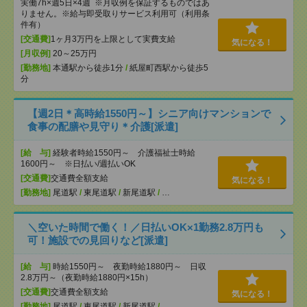
実働7h×週5日×4週 ※月収例を保証するものではあ
りません。※給与即受取りサービス利用可（利用条
件有）
[交通費]
1ヶ月3万円を上限として実費支給
気になる！
[月収例]
20～25万円
[勤務地]
本通駅から徒歩1分
/
紙屋町西駅から徒歩5
分
【週2日＊高時給1550円～】シニア向けマンションで
食事の配膳や見守り＊介護[派遣]
[給 与]
経験者時給1550円～ 介護福祉士時給
1600円～ ※日払い/週払いOK
[交通費]
交通費全額支給
気になる！
[勤務地]
尾道駅
/
東尾道駅
/
新尾道駅
/
…
＼空いた時間で働く！／日払いOK×1勤務2.8万円も
可！施設での見回りなど[派遣]
[給 与]
時給1550円～ 夜勤時給1880円～ 日収
2.8万円～（夜勤時給1880円×15h）
[交通費]
交通費全額支給
気になる！
[勤務地]
尾道駅
/
東尾道駅
/
新尾道駅
/
…