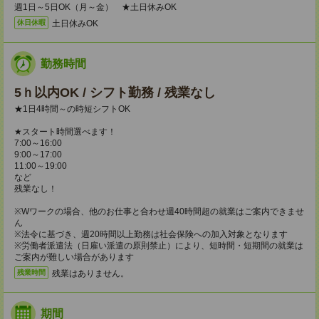
週1日～5日OK（月～金） ★土日休みOK
土日休みOK
休日休暇
勤務時間
5ｈ以内OK / シフト勤務 / 残業なし
★1日4時間～の時短シフトOK
★スタート時間選べます！
7:00～16:00
9:00～17:00
11:00～19:00
など
残業なし！
※Wワークの場合、他のお仕事と合わせ週40時間超の就業はご案内できませ
ん
※法令に基づき、週20時間以上勤務は社会保険への加入対象となります
※労働者派遣法（日雇い派遣の原則禁止）により、短時間・短期間の就業は
ご案内が難しい場合があります
残業はありません。
残業時間
期間