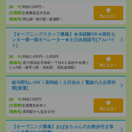
[給 与]
時給1100円～
[交通費]
交通費規定内支給
気になる！
[勤務地]
岡山駅
/
柳川駅
/
庭瀬駅
/
…
【オープニングスタッフ募集】★未経験OK★高松セ
ンター第一期オペレーター★土日休相談可[アルバイ
ト]
[給 与]
時給1,400円～1,650円
[勤務地]
香川県高松市寿町一丁目4-3 高松中央通り
気になる！
ビル5階（最寄り駅：高松駅、高松築港駅）
給与即払いOK！高時給！土日休み！電線の入出荷作
業[派遣]
[給 与]
時給1200円
[交通費]
交通費支給有り
気になる！
[勤務地]
香西駅から徒歩15分
【オープニング募集】おばあちゃんのお散歩付き添