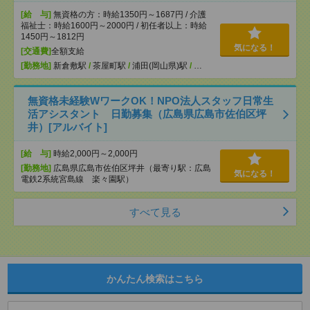
[給 与]
無資格の方：時給1350円～1687円 / 介護
福祉士：時給1600円～2000円 / 初任者以上：時給
1450円～1812円
気になる！
[交通費]
全額支給
[勤務地]
新倉敷駅
/
茶屋町駅
/
浦田(岡山県)駅
/
…
無資格未経験WワークOK！NPO法人スタッフ日常生
活アシスタント 日勤募集（広島県広島市佐伯区坪
井）[アルバイト]
[給 与]
時給2,000円～2,000円
[勤務地]
広島県広島市佐伯区坪井（最寄り駅：広島
気になる！
電鉄2系統宮島線 楽々園駅）
すべて見る
かんたん検索はこちら