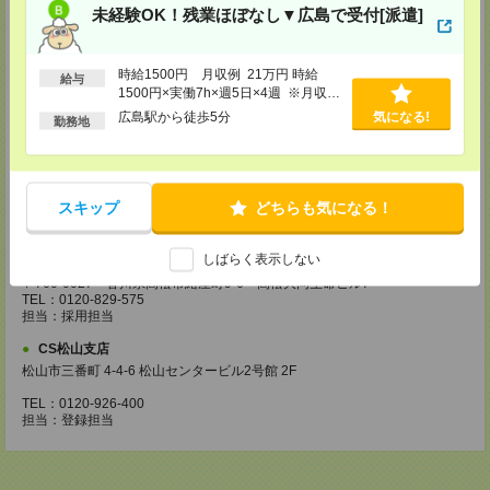
・お仕事のご紹介など
未経験OK！残業ほぼなし▼広島で受付[派遣]
【来社登録】約1.5～2時間＊経験・ご希望による
・ガイダンス
・経験や希望をインタビュー
時給1500円 月収例 21万円 時給
給与
・スキルチェック
1500円×実働7h×週5日×4週 ※月収例
・お仕事のご紹介
を保証するものではありません。※給
広島駅から徒歩5分
気になる!
勤務地
与即受取りサービス利用可（利用条件
登録場所
有）
CS広島支店
広島県広島市中区袋町 3-17 シシンヨービル 11F
スキップ
どちらも気になる！
TEL：0120-921-943
担当：採用担当
しばらく表示しない
CS高松支店
〒760-0027 香川県高松市紺屋町9-6 高松大同生命ビル7
TEL：0120-829-575
担当：採用担当
CS松山支店
松山市三番町 4-4-6 松山センタービル2号館 2F
TEL：0120-926-400
担当：登録担当