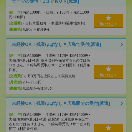
ラーでの受付・1日でもＯＫ[派遣]
[給 与]
時給1300円 ・日額：9,100円（時給1,300
円×7時間）
[交通費]
・自転車通勤可 ・車通勤可(駐車場無料)
気になる！
[勤務地]
広駅から徒歩9分
未経験OK！残業ほぼなし▼広島で受付[派遣]
[給 与]
時給1500円 月収例 21万円 時給1500円×
実働7h×週5日×4週 ※月収例を保証するものではあ
りません。※給与即受取りサービス利用可（利用条
件有）
気になる！
[交通費]
1ヶ月3万円を上限として実費支給
[月収例]
20～25万円
[勤務地]
広島駅から徒歩5分
未経験OK！残業ほぼなし▼広島駅での受付[派遣]
[給 与]
時給1400円 月収例 21万円 時給1400円×
実働7h30m×週5日×4週+残業5h ※月収例を保証す
るものではありません。※給与即受取りサービス利
用可（利用条件有）