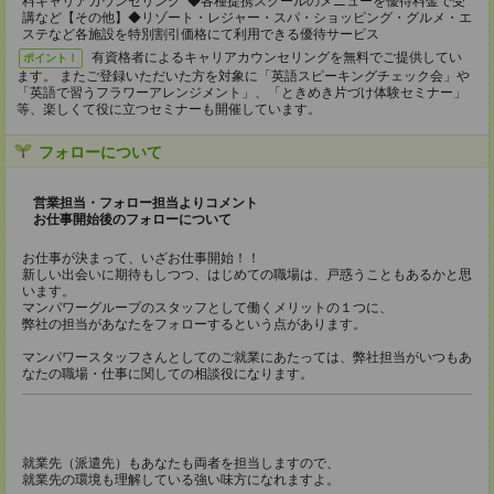
料キャリアカウンセリング ◆各種提携スクールのメニューを優待料金で受
講など【その他】◆リゾート・レジャー・スパ・ショッピング・グルメ・エ
ステなど各施設を特別割引価格にて利用できる優待サービス
有資格者によるキャリアカウンセリングを無料でご提供してい
ポイント！
ます。 またご登録いただいた方を対象に「英語スピーキングチェック会」や
「英語で習うフラワーアレンジメント」、「ときめき片づけ体験セミナー」
等、楽しくて役に立つセミナーも開催しています。
フォローについて
営業担当・フォロー担当よりコメント
お仕事開始後のフォローについて
お仕事が決まって、いざお仕事開始！！
新しい出会いに期待もしつつ、はじめての職場は、戸惑うこともあるかと思
います。
マンパワーグループのスタッフとして働くメリットの１つに、
弊社の担当があなたをフォローするという点があります。
マンパワースタッフさんとしてのご就業にあたっては、弊社担当がいつもあ
なたの職場・仕事に関しての相談役になります。
就業先（派遣先）もあなたも両者を担当しますので、
就業先の環境も理解している強い味方になれますよ。