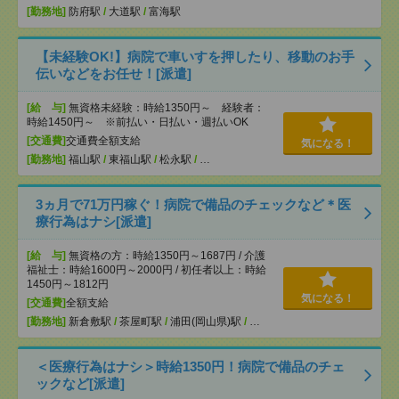
[勤務地]
防府駅
/
大道駅
/
富海駅
【未経験OK!】病院で車いすを押したり、移動のお手
伝いなどをお任せ！[派遣]
[給 与]
無資格未経験：時給1350円～ 経験者：
時給1450円～ ※前払い・日払い・週払いOK
[交通費]
交通費全額支給
気になる！
[勤務地]
福山駅
/
東福山駅
/
松永駅
/
…
3ヵ月で71万円稼ぐ！病院で備品のチェックなど＊医
療行為はナシ[派遣]
[給 与]
無資格の方：時給1350円～1687円 / 介護
福祉士：時給1600円～2000円 / 初任者以上：時給
1450円～1812円
気になる！
[交通費]
全額支給
[勤務地]
新倉敷駅
/
茶屋町駅
/
浦田(岡山県)駅
/
…
＜医療行為はナシ＞時給1350円！病院で備品のチェ
ックなど[派遣]