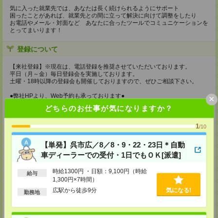
気に入った就業先では、あなたは長く続けられるようにサポート
困ったことがあれば、就業先との間に立って解決に向けて調整をしたり
お電話やメール・対面など あなたに合ったツールでコミュニケーションを
とってまいります！
登録について
【来社登録】※現在は、電話登録を推奨させていただいております。
平日（月～金）毎日登録会を実施しております。
土曜・18時以降の登録会も開催しておりますので、ぜひご相談下さい。
●弊社HPより、Web予約も承っております●
×
どちらのお仕事が気になりますか？
持ち物
【電話登録】
1
/10
弊社HPよりマイページ作成をお願いします
【単発】呉市広／8／8・9・22・23日＊自動
【来社登録】※現在は、電話登録を推奨させていただいております。
車ディーラーでの受付・1日でもＯＫ[派遣]
・印鑑
・免許証など本人確認書類
・職務経歴書
時給1300円 ・日額：9,100円（時給
給与
※履歴書、写真は不要です！
1,300円×7時間）
広駅から徒歩9分
気になる!
所要時間
勤務地
【電話登録】30分程度
・経験やご希望などをインタビュー