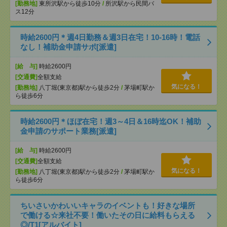
[勤務地]
東所沢駅から徒歩10分
/
所沢駅から民間バ
ス12分
時給2600円＊週4日勤務＆週3日在宅！10-16時！電話
なし！補助金申請サポ[派遣]
[給 与]
時給2600円
[交通費]
全額支給
気になる！
[勤務地]
八丁堀(東京都)駅から徒歩2分
/
茅場町駅か
ら徒歩6分
時給2600円＊ほぼ在宅！週3～4日＆16時迄OK！補助
金申請のサポート業務[派遣]
[給 与]
時給2600円
[交通費]
全額支給
気になる！
[勤務地]
八丁堀(東京都)駅から徒歩2分
/
茅場町駅か
ら徒歩6分
ちいさいかわいいキャラのイベントも！好きな場所
で働ける☆来社不要！働いたその日に給料もらえる
◎/T1[アルバイト]