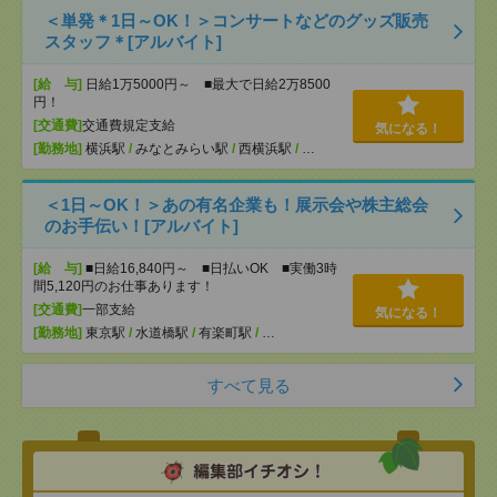
＜単発＊1日～OK！＞コンサートなどのグッズ販売
スタッフ＊[アルバイト]
[給 与]
日給1万5000円～ ■最大で日給2万8500
円！
[交通費]
交通費規定支給
気になる！
[勤務地]
横浜駅
/
みなとみらい駅
/
西横浜駅
/
…
＜1日～OK！＞あの有名企業も！展示会や株主総会
のお手伝い！[アルバイト]
[給 与]
■日給16,840円～ ■日払いOK ■実働3時
間5,120円のお仕事あります！
[交通費]
一部支給
気になる！
[勤務地]
東京駅
/
水道橋駅
/
有楽町駅
/
…
すべて見る