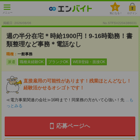
0
メニュー
気になる！
ログイン
掲載日 :2026
/
08
/
06
No.STFSV2204386031
週の半分在宅＊時給1900円！9-16時勤務！書
類整理など事務＊電話なし
職種：
一般事務
派遣
職種未経験OK
ブランクOK
WEB登録・面接OK
直接雇用の可能性があります！残業ほとんどなし！
経験活かせるオシゴトです！
≪電力事業関連の会社≫16時まで！同業務の方がいて心強い！先
...も
っとみる
応募ページへ