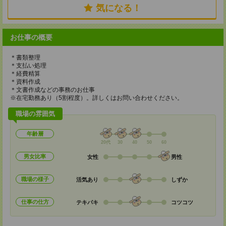
気になる！
お仕事の概要
＊書類整理
＊支払い処理
＊経費精算
＊資料作成
＊文書作成などの事務のお仕事
※在宅勤務あり（5割程度）。詳しくはお問い合わせください。
職場の雰囲気
年齢層
20代
30
40
50
60
男女比率
女性
男性
職場の様子
活気あり
しずか
仕事の仕方
テキパキ
コツコツ