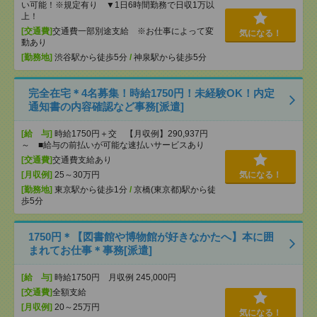
い可能！※規定有り ▼1日6時間勤務で日収1万以
上！
[交通費]
交通費一部別途支給 ※お仕事によって変
気になる！
動あり
[勤務地]
渋谷駅から徒歩5分
/
神泉駅から徒歩5分
完全在宅＊4名募集！時給1750円！未経験OK！内定
通知書の内容確認など事務[派遣]
[給 与]
時給1750円＋交 【月収例】290,937円
～ ■給与の前払いが可能な速払いサービスあり
[交通費]
交通費支給あり
[月収例]
25～30万円
気になる！
[勤務地]
東京駅から徒歩1分
/
京橋(東京都)駅から徒
歩5分
1750円＊【図書館や博物館が好きなかたへ】本に囲
まれてお仕事＊事務[派遣]
[給 与]
時給1750円 月収例 245,000円
[交通費]
全額支給
[月収例]
20～25万円
気になる！