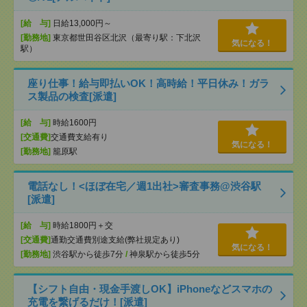
[給 与]
日給13,000円～
[勤務地]
東京都世田谷区北沢（最寄り駅：下北沢
気になる！
駅）
座り仕事！給与即払いOK！高時給！平日休み！ガラ
ス製品の検査[派遣]
[給 与]
時給1600円
[交通費]
交通費支給有り
気になる！
[勤務地]
籠原駅
電話なし！<ほぼ在宅／週1出社>審査事務@渋谷駅
[派遣]
[給 与]
時給1800円＋交
[交通費]
通勤交通費別途支給(弊社規定あり)
気になる！
[勤務地]
渋谷駅から徒歩7分
/
神泉駅から徒歩5分
【シフト自由・現金手渡しOK】iPhoneなどスマホの
充電を繋げるだけ！[派遣]