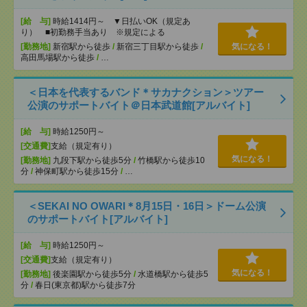
[給 与]
時給1414円～ ▼日払いOK（規定あ
り） ■初勤務手当あり ※規定による
[勤務地]
新宿駅から徒歩
/
新宿三丁目駅から徒歩
/
気になる！
高田馬場駅から徒歩
/
…
＜日本を代表するバンド＊サカナクション＞ツアー
公演のサポートバイト＠日本武道館[アルバイト]
[給 与]
時給1250円～
[交通費]
支給（規定有り）
気になる！
[勤務地]
九段下駅から徒歩5分
/
竹橋駅から徒歩10
分
/
神保町駅から徒歩15分
/
…
＜SEKAI NO OWARI＊8月15日・16日＞ドーム公演
のサポートバイト[アルバイト]
[給 与]
時給1250円～
[交通費]
支給（規定有り）
気になる！
[勤務地]
後楽園駅から徒歩5分
/
水道橋駅から徒歩5
分
/
春日(東京都)駅から徒歩7分