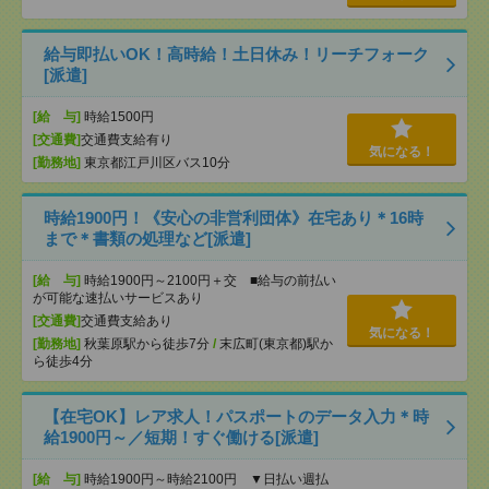
給与即払いOK！高時給！土日休み！リーチフォーク
[派遣]
[給 与]
時給1500円
[交通費]
交通費支給有り
気になる！
[勤務地]
東京都江戸川区バス10分
時給1900円！《安心の非営利団体》在宅あり＊16時
まで＊書類の処理など[派遣]
[給 与]
時給1900円～2100円＋交 ■給与の前払い
が可能な速払いサービスあり
[交通費]
交通費支給あり
気になる！
[勤務地]
秋葉原駅から徒歩7分
/
末広町(東京都)駅か
ら徒歩4分
【在宅OK】レア求人！パスポートのデータ入力＊時
給1900円～／短期！すぐ働ける[派遣]
[給 与]
時給1900円～時給2100円 ▼日払い週払