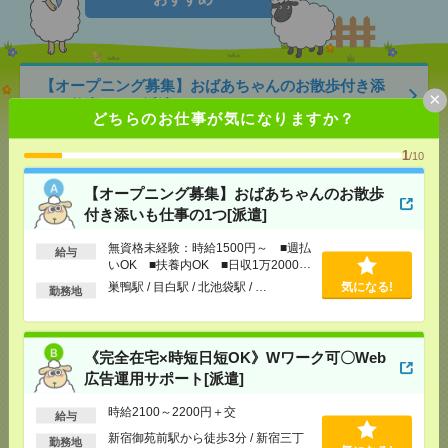
【オープニング募集】おばあちゃんのお散歩付き添
×
いも仕事の1つ[派遣]
どちらのお仕事が気になりますか？
[給 与]
無資格未経験：時給1500円～ ■週払い
1
/10
OK ■扶養内OK ■日収1万2000円以上
[交通費]
交通費全額支給
気になる！
【オープニング募集】おばあちゃんのお散歩
[勤務地]
巣鴨駅
/
目白駅
/
北池袋駅
/
…
付き添いも仕事の1つ[派遣]
無資格未経験：時給1500円～ ■週払
《完全在宅×時短日短OK》Wワーク可〇Web広告運
給与
いOK ■扶養内OK ■日収1万2000円
用サポート[派遣]
以上
巣鴨駅 / 目白駅 / 北池袋駅 / …
気になる!
勤務地
[給 与]
時給2100～2200円＋交
[交通費]
交通費支給(規定有り)
気になる！
[勤務地]
新宿御苑前駅から徒歩3分
/
新宿三丁目駅
《完全在宅×時短日短OK》Wワーク可〇Web
から徒歩4分
広告運用サポート[派遣]
時給2100～2200円＋交
2名募集！独立行政法人！こつこつ書類チェック・申
給与
請＊50代活躍中[派遣]
新宿御苑前駅から徒歩3分 / 新宿三丁
勤務地