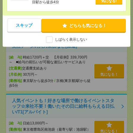
気になる!
目駅から徒歩4分
[給 与]
時給1720円＋交
[交通費]
※通勤交通費別途支給(規定あり)
気になる！
[勤務地]
麹町駅から徒歩2分
/
四ツ谷駅から徒歩8分
スキップ
どちらも気になる！
/
半蔵門駅から徒歩9分
しばらく表示しない
【完全在宅】2名募集！時給1720円！【リクルート】
受注データの入力業務など[派遣]
[給 与]
時給1720円＋交 【月収例】339,700円
～ ■給与の前払いが可能な速払いサービスあり
[交通費]
交通費支給あり
[月収例]
30万円～
気になる！
[勤務地]
東京駅から徒歩3分
/
京橋(東京都)駅から徒
歩5分
人気イベントも！好きな場所で働けるイベントスタ
ッフ☆来社不要！働いたその日に給料もらえる日払
い/T1[アルバイト]
[給 与]
日給13,000円～
[勤務地]
東京都豊島区南池袋（最寄り駅：池袋駅）
気になる！