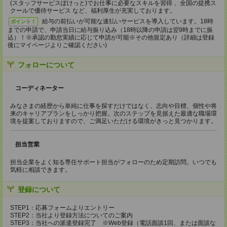
(スタッフサービスぽけっと)でお仕事に必要なスキルを習得 、全国の提携ス
クールで優待サービス など、福利厚生が充実しております。
給与の前払いが可能な速払いサービスを導入しています。18時
ポイント！
までの申請で、申請当日に給与振り込み（18時以降の申請は翌9時までに振
込）！※承認の勤怠実績に応じて申請が可能※その他規定あり（詳細は登録
後にマイページよりご確認ください)
フォローについて
コーディネーター
みなさまの経歴から単純に仕事を探すだけではなく、志向や目標、個性や将
来のキャリアプランをしっかり把握。次のステップを見据えた最適な職場環
境を提案しておりますので、ご満足いただける環境がきっと見つかります。
担当営業
担当企業をよく知る専任サポート担当がフォローのため定期訪問。いつでも
気軽に相談できます。
登録について
STEP1：応募フォームよりエントリー
STEP2：当社より登録方法についてのご案内
STEP3：当社への派遣登録完了 ※Web登録（電話面談1回、または面談な