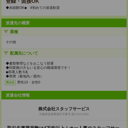
登録・面接OK
◆未経験OK◆ #初めての派遣歓迎
派遣先の概要
業種
その他
配属先について
◆書類整理などをおこなう部署
◆同業務の方もいる安心の職場環境です！
◆部署人数 6名
◆禁煙（敷地内／屋内）
男性10・女性0
男女比
派遣会社情報
株式会社スタッフサービス
労働者派遣事業許可番号:派13-011061