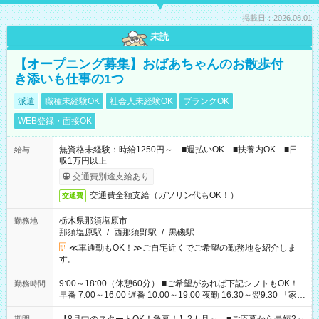
掲載日：2026.08.01
未読
【オープニング募集】おばあちゃんのお散歩付
き添いも仕事の1つ
派遣
職種未経験OK
社会人未経験OK
ブランクOK
WEB登録・面接OK
無資格未経験：時給1250円～ ■週払いOK ■扶養内OK ■日
給与
収1万円以上
交通費別途支給あり
交通費全額支給（ガソリン代もOK！）
交通費
栃木県那須塩原市
勤務地
那須塩原駅
/
西那須野駅
/
黒磯駅
≪車通勤もOK！≫ご自宅近くでご希望の勤務地を紹介しま
す。
9:00～18:00（休憩60分） ■ご希望があれば下記シフトもOK！
勤務時間
早番 7:00～16:00 遅番 10:00～19:00 夜勤 16:30～翌9:30 「家族
と休みを合わせたい」 「余裕を持って夕飯の準備がしたい」
「できれば残業はしたくない」 など、ご希望を教えてください