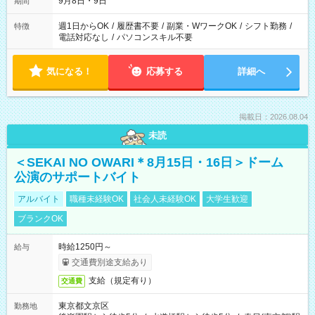
9月8日・9日
期間
週1日からOK
/
履歴書不要
/
副業・WワークOK
/
シフト勤務
/
特徴
電話対応なし
/
パソコンスキル不要
気になる！
応募する
詳細へ
掲載日：2026.08.04
未読
＜SEKAI NO OWARI＊8月15日・16日＞ドーム
公演のサポートバイト
アルバイト
職種未経験OK
社会人未経験OK
大学生歓迎
ブランクOK
時給1250円～
給与
交通費別途支給あり
支給（規定有り）
交通費
東京都文京区
勤務地