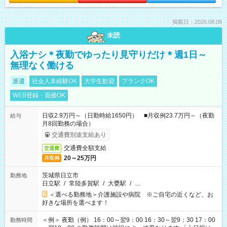
掲載日：2026.08.08
未読
入浴ナシ＊夜勤でゆったり見守りだけ＊週1日～
無理なく働ける
派遣
社会人未経験OK
大学生歓迎
ブランクOK
WEB登録・面接OK
日収2.9万円～（日勤時給1650円） ■月収例23.7万円～（夜勤
給与
月8回勤務の場合）
交通費別途支給あり
交通費全額支給
交通費
20～25万円
月収例
茨城県日立市
勤務地
日立駅
/
常陸多賀駅
/
大甕駅
/
…
＜選べる勤務地＞介護施設や病院 ※ご自宅の近くなど、お
好きな場所を選べます！
＜例＞ 夜勤（例） 16：00～翌9：00 16：30～翌9：30 17：00
勤務時間