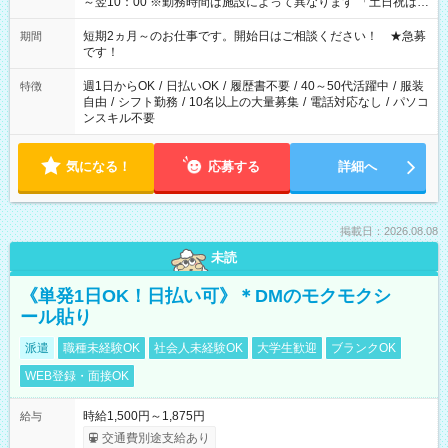
～翌10：00 ※勤務時間は施設によって異なります 「土日祝は休
みたい」 「しっかり稼ぎたい」 「もう少し遅い時間から始めた
い」など ご希望にあったお仕事をご案内いたします。 ※未経験
短期2ヵ月～のお仕事です。開始日はご相談ください！ ★急募
期間
の方の場合は1～2ヶ月間は日中での仕事を経験いただき、 お
です！
仕事に慣れてからの夜勤になります。 ★家庭の都合でお休みが
必要な場合も遠慮なくご相談ください。
週1日からOK
/
日払いOK
/
履歴書不要
/
40～50代活躍中
/
服装
特徴
自由
/
シフト勤務
/
10名以上の大量募集
/
電話対応なし
/
パソコ
ンスキル不要
気になる！
応募する
詳細へ
掲載日：2026.08.08
未読
《単発1日OK！日払い可》＊DMのモクモクシ
ール貼り
派遣
職種未経験OK
社会人未経験OK
大学生歓迎
ブランクOK
WEB登録・面接OK
時給1,500円～1,875円
給与
交通費別途支給あり