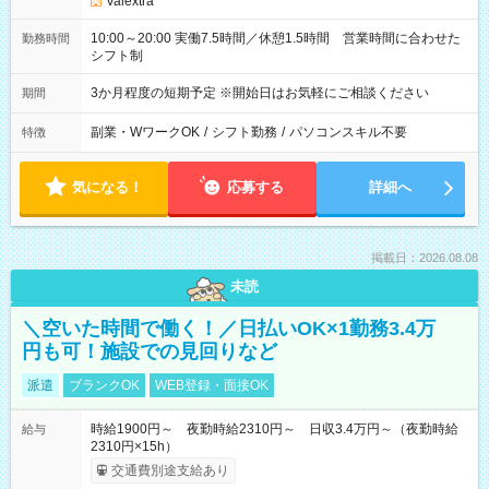
Valextra
10:00～20:00 実働7.5時間／休憩1.5時間 営業時間に合わせた
勤務時間
シフト制
3か月程度の短期予定 ※開始日はお気軽にご相談ください
期間
副業・WワークOK
/
シフト勤務
/
パソコンスキル不要
特徴
気になる！
応募する
詳細へ
掲載日：2026.08.08
未読
＼空いた時間で働く！／日払いOK×1勤務3.4万
円も可！施設での見回りなど
派遣
ブランクOK
WEB登録・面接OK
時給1900円～ 夜勤時給2310円～ 日収3.4万円～（夜勤時給
給与
2310円×15h）
交通費別途支給あり