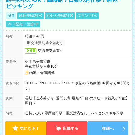
給与即払いOK！高時給！日勤のお仕事！梱包・
ピッキング
派遣
職種未経験OK
社会人未経験OK
ブランクOK
WEB登録・面接OK
時給1340円
給与
交通費別途支給あり
交通費支給有り
交通費
栃木県宇都宮市
勤務地
宇都宮駅から車10分
物流・倉庫関係
10:00～19:00 10:00～17:00 ※表記のうち実働6時間から8時間で
勤務時間
す。
長期【ご応募から1週間以内(最短2日目)のスピード就業が可能】
期間
即日～
日払いOK
/
履歴書不要
/
電話対応なし
/
パソコンスキル不要
特徴
気になる！
応募する
詳細へ