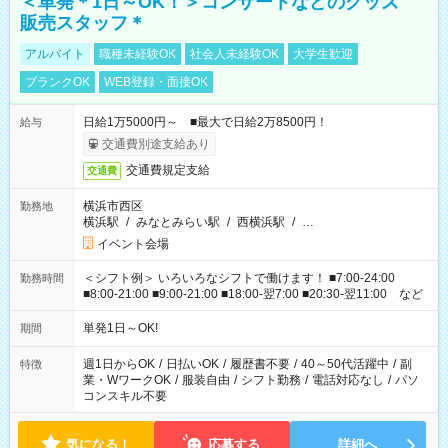
＜単発＊1日～OK！＞コンサートなどのグッズ
販売スタッフ＊
アルバイト
職種未経験OK
社会人未経験OK
大学生歓迎
ブランクOK
WEB登録・面接OK
日給1万5000円～ ■最大で日給2万8500円！
給与
交通費別途支給あり
交通費規定支給
交通費
横浜市西区
勤務地
横浜駅
/
みなとみらい駅
/
西横浜駅
/
…
イベント会場
＜シフト例＞ いろいろなシフトで働けます！ ■7:00-24:00
勤務時間
■8:00-21:00 ■9:00-21:00 ■18:00-翌7:00 ■20:30-翌11:00 など
単発1日～OK!
期間
週1日からOK
/
日払いOK
/
履歴書不要
/
40～50代活躍中
/
副
特徴
業・WワークOK
/
服装自由
/
シフト勤務
/
電話対応なし
/
パソ
コンスキル不要
気になる！
応募する
詳細へ