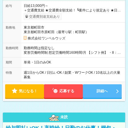
日給13,000円～
給与
＋交通費支給 ★交通費全額支給！ ┗案件により規定あり ★日払
いOK！（規定あり） ┗働いたその日に現金GET♪ お仕事後はコ
交通費別途支給あり
ンビニATMから 日払い分を引き落とせます！ 【試用期間】試
用期間なし
東京都町田市
勤務地
東京都町田市原町田（最寄り駅：町田駅）
株式会社ワンベルウッズ
勤務時間は指定なし
勤務時間
変形労働時間制 想定労働時間160時間/月 【シフト例】 ・8：00
～21：00
単発・1日のみOK
期間
週1日からOK / 日払いOK / 副業・WワークOK / 10名以上の大量
特徴
募集
気になる！
応募する
詳細へ
未読