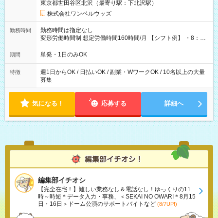
東京都世田谷区北沢（最寄り駅：下北沢駅）
株式会社ワンベルウッズ
勤務時間は指定なし
勤務時間
変形労働時間制 想定労働時間160時間/月 【シフト例】 ・8：00
～21：00
単発・1日のみOK
期間
週1日からOK / 日払いOK / 副業・WワークOK / 10名以上の大量
特徴
募集
気になる！
応募する
詳細へ
編集部イチオシ
【完全在宅！】難しい業務なし＆電話なし！ゆっくりの11
時～時短＊データ入力・事務、＜SEKAI NO OWARI＊8月15
日・16日＞ドーム公演のサポートバイトなど
(8/7UP!)