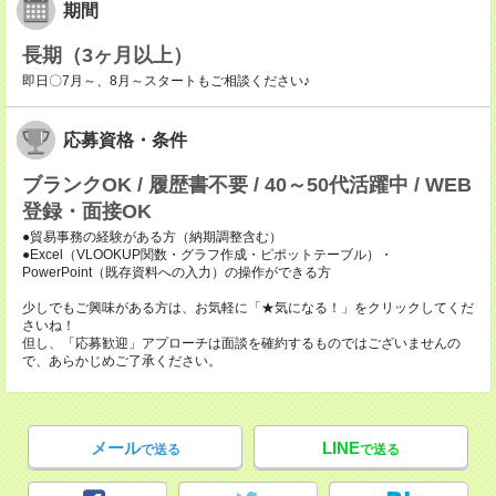
期間
長期（3ヶ月以上）
即日〇7月～、8月～スタートもご相談ください♪
応募資格・条件
ブランクOK / 履歴書不要 / 40～50代活躍中 / WEB
登録・面接OK
●貿易事務の経験がある方（納期調整含む）
●Excel（VLOOKUP関数・グラフ作成・ピポットテーブル）・
PowerPoint（既存資料への入力）の操作ができる方
少しでもご興味がある方は、お気軽に「★気になる！」をクリックしてくだ
さいね！
但し、「応募歓迎」アプローチは面談を確約するものではございませんの
で、あらかじめご了承ください。
メール
LINE
で送る
で送る