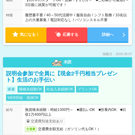
【8月中のスタートOK！急募！】2カ月～ ■ご応募から最短2～
期間
ね。 ※Wワーク希望の方へ 今ご覧のお仕事で希望する勤務時間
3日後に就業が可能です！
と、もう1つのお仕事の勤務時間。 合計で週40時間を超える場
合は応募できません。
履歴書不要
/
40～50代活躍中
/
服装自由
/
シフト勤務
/
10名以
特徴
上の大量募集
/
電話対応なし
/
パソコンスキル不要
気になる！
応募する
詳細へ
掲載日：2026.08.07
未読
説明会参加で全員に【現金2千円相当プレゼン
ト】生活のお手伝い
派遣
職種未経験OK
社会人未経験OK
ブランクOK
WEB登録・面接OK
無資格未経験：時給1300円～ ■週払いOK ■扶養内OK ■日
給与
収1万400円以上
交通費別途支給あり
交通費全額支給（ガソリン代もOK！）
交通費