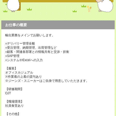
お仕事の概要
輸出業務をメインでお願いします。
○デリバリー管理全般
○受注管理、納期管理、出荷管理など
○顧客・関連各部署との情報共有と交渉・折衝
○SAP管理
○システムやExcelへの入力
【服装】
オフィスカジュアル
※作業着の上着の貸与あり
※ジーンズ・スニーカーはご自身で用意していただきます。
【研修期間】
OJT
【職場環境】
社員食堂あり
【その他】