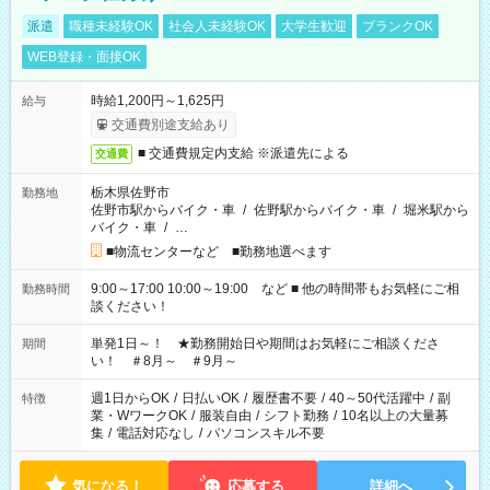
派遣
職種未経験OK
社会人未経験OK
大学生歓迎
ブランクOK
WEB登録・面接OK
時給1,200円～1,625円
給与
交通費別途支給あり
■ 交通費規定内支給 ※派遣先による
交通費
栃木県佐野市
勤務地
佐野市駅からバイク・車
/
佐野駅からバイク・車
/
堀米駅から
バイク・車
/
…
■物流センターなど ■勤務地選べます
9:00～17:00 10:00～19:00 など ■ 他の時間帯もお気軽にご相
勤務時間
談ください！
単発1日～！ ★勤務開始日や期間はお気軽にご相談くださ
期間
い！ ＃8月～ ＃9月～
週1日からOK
/
日払いOK
/
履歴書不要
/
40～50代活躍中
/
副
特徴
業・WワークOK
/
服装自由
/
シフト勤務
/
10名以上の大量募
集
/
電話対応なし
/
パソコンスキル不要
気になる！
応募する
詳細へ