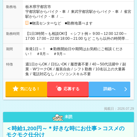
栃木県宇都宮市
勤務地
宇都宮駅からバイク・車
/
東武宇都宮駅からバイク・車
/
雀宮
駅からバイク・車
/
…
■物流センターなど ■勤務地選べます
【1日3時間～も相談OK!】 ＜シフト例＞ 9:00～12:00 12:00～
勤務時間
17:00 17:00～22:00 18:00～21:00 など こちら以外の時間帯も
お気軽にご相談ください！
単発1日～！ ★勤務開始日や期間はお気軽にご相談くださ
期間
い！ ＃8月～ ＃9月～
週1日からOK
/
日払いOK
/
履歴書不要
/
40～50代活躍中
/
副
特徴
業・WワークOK
/
服装自由
/
シフト勤務
/
10名以上の大量募
集
/
電話対応なし
/
パソコンスキル不要
気になる！
応募する
詳細へ
掲載日：2026.07.29
未読
＜時給1,200円～＊好きな時にお仕事＞コスメの
モクモク仕分け