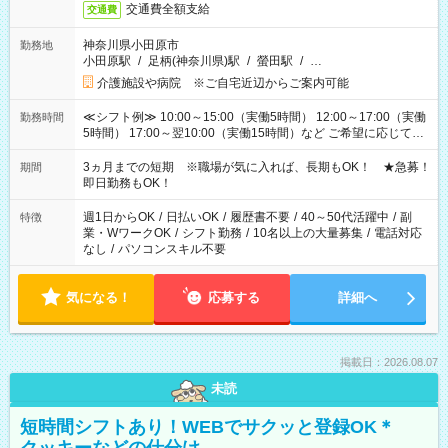
交通費全額支給
交通費
神奈川県小田原市
勤務地
小田原駅
/
足柄(神奈川県)駅
/
螢田駅
/
…
介護施設や病院 ※ご自宅近辺からご案内可能
≪シフト例≫ 10:00～15:00（実働5時間） 12:00～17:00（実働
勤務時間
5時間） 17:00～翌10:00（実働15時間）など ご希望に応じて、
働く時間は調整できます！ お気軽に担当へ相談ください！
3ヵ月までの短期 ※職場が気に入れば、長期もOK！ ★急募！
期間
即日勤務もOK！
週1日からOK
/
日払いOK
/
履歴書不要
/
40～50代活躍中
/
副
特徴
業・WワークOK
/
シフト勤務
/
10名以上の大量募集
/
電話対応
なし
/
パソコンスキル不要
気になる！
応募する
詳細へ
掲載日：2026.08.07
未読
短時間シフトあり！WEBでサクッと登録OK＊