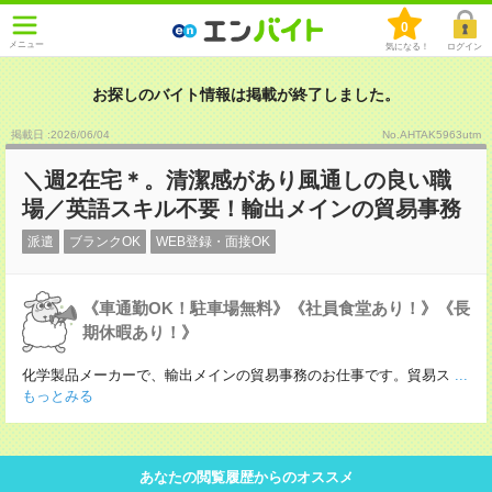
0
メニュー
気になる！
ログイン
お探しのバイト情報は掲載が終了しました。
掲載日 :2026
/
06
/
04
No.AHTAK5963utm
＼週2在宅＊。清潔感があり風通しの良い職
場／英語スキル不要！輸出メインの貿易事務
派遣
ブランクOK
WEB登録・面接OK
《車通勤OK！駐車場無料》《社員食堂あり！》《長
期休暇あり！》
化学製品メーカーで、輸出メインの貿易事務のお仕事です。貿易ス
...
もっとみる
あなたの閲覧履歴からのオススメ