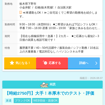
栃木県下野市
勤務地
小金井駅
/
石橋(栃木県)駅
/
自治医大駅
≪車通勤もOK！≫ご自宅近くでご希望の勤務地を紹介しま
す。
9:00～18:00（休憩60分） ■ご希望があれば下記シフトもOK！
勤務時間
早番 7:00～16:00 遅番 10:00～19:00 「家族と休みを合わせた
い」 「余裕を持って夕飯の準備がしたい」 「できれば残業はし
たくない」 など、ご希望を教えてくださいね。 ※Wワーク希望
【現在も積極採用中！急募！】2カ月～ ■ご応募から最短2～3
期間
の方へ 今ご覧のお仕事で希望する勤務時間と、もう1つのお仕事
日後の就業も相談可能です！
の勤務時間。 合計で週40時間を超える場合は応募できません。
履歴書不要
/
40～50代活躍中
/
服装自由
/
シフト勤務
/
10名以
特徴
上の大量募集
/
電話対応なし
/
パソコンスキル不要
気になる！
応募する
詳細へ
掲載日：2026.08.07
未読
【時給2750円】大手！本厚木でのテスト・評価
派遣
ブランクOK
WEB登録・面接OK