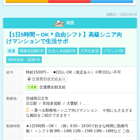
掲載日：2026.08.04
未読
【1日5時間～OK＊自由シフト】高級シニア向
けマンションで生活サポ
派遣
職種未経験OK
社会人未経験OK
大学生歓迎
ブランクOK
WEB登録・面接OK
時給1500円～ ■日払いOK（規定あり）※即日払い不可
給与
交通費別途支給あり
交通費全額支給
交通費
茨城県日立市
勤務地
日立駅
/
常陸多賀駅
/
大甕駅
/
…
＜選べる勤務地＞シニア向けマンション ※他にもさまざま
な施設をご紹介できます！
★1日5時間～OK！ （例）9:00～18:00で好きな時間に勤務可
勤務時間
能！ ＞シフト例 9時～14時 11時～15時 13時～18時など ご自身
のご都合に合わせて勤務時間をご相談ください！ ★家庭の都合