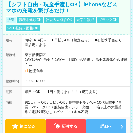
【シフト自由・現金手渡しOK】iPhoneなどス
マホの充電を繋げるだけ！
派遣
職種未経験OK
社会人未経験OK
大学生歓迎
ブランクOK
WEB登録・面接OK
時給1414円～ ▼日払いOK（規定あり） ■初勤務手当あり
給与
※規定による
東京都新宿区
勤務地
新宿駅から徒歩
/
新宿三丁目駅から徒歩
/
高田馬場駅から徒歩
/
…
物流企業
9:00～18:00
勤務時間
即日～OK！ 1日～働けます＾＾（規定あり）
期間
週1日からOK
/
日払いOK
/
履歴書不要
/
40～50代活躍中
/
副
特徴
業・WワークOK
/
服装自由
/
シフト勤務
/
10名以上の大量募
集
/
電話対応なし
/
パソコンスキル不要
気になる！
応募する
詳細へ