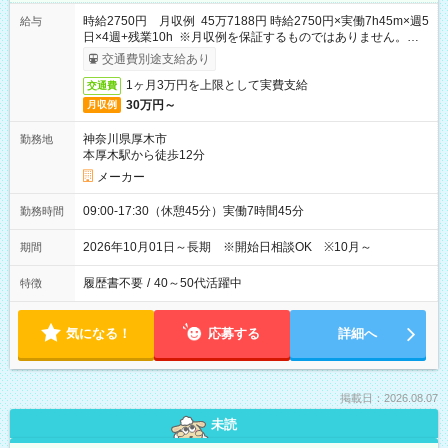
時給2750円 月収例 45万7188円 時給2750円×実働7h45m×週5
給与
日×4週+残業10h ※月収例を保証するものではありません。※給
与即受取りサービス利用可（利用条件有）
交通費別途支給あり
1ヶ月3万円を上限として実費支給
交通費
30万円～
月収例
神奈川県厚木市
勤務地
本厚木駅から徒歩12分
メーカー
09:00-17:30（休憩45分）実働7時間45分
勤務時間
2026年10月01日～長期 ※開始日相談OK ※10月～
期間
履歴書不要
/
40～50代活躍中
特徴
気になる！
応募する
詳細へ
掲載日：2026.08.07
未読