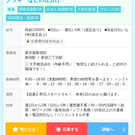
クッキーなどの仕分け
派遣
職種未経験OK
社会人未経験OK
大学生歓迎
ブランクOK
WEB登録・面接OK
時給1500円 ■日払い・週払いOK！(規定あり) ■現金日払いも
給与
OK(規定あり)
交通費別途支給あり
東京都新宿区
勤務地
新宿駅
/
新宿三丁目駅
大手物流会社（年齢不問／「無理なく続けられる」と好評の
職場です！）
9:00～18:00（実動8時間） 希望の時間帯を選べます！ ＜シフト
勤務時間
例＞ ・8：30～12：00 ・10：00～19：00 ・17：00～22：00
・13：00～22：00 ・22：00～翌6：00 など
【急募】即日スタートＯＫ！ 単発1日のみから働けます。
期間
週1日からOK
/
日払いOK
/
履歴書不要
/
40～50代活躍中
/
副
特徴
業・WワークOK
/
服装自由
/
シフト勤務
/
10名以上の大量募
集
/
電話対応なし
/
パソコンスキル不要
気になる！
応募する
詳細へ