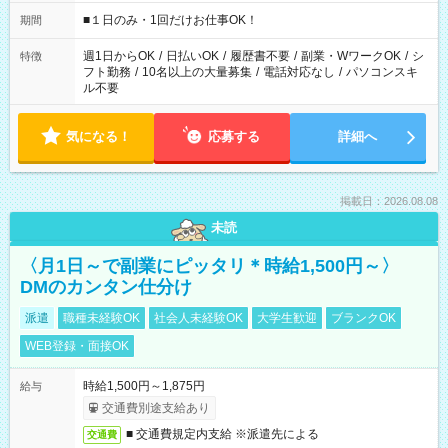
etc ★最短で3時間で5,120円のお仕事から 15時間で2万円近く稼
げるお仕事も！ ご希望のお時間に合わせてご紹介！ ※シフトは
■１日のみ・1回だけお仕事OK！
期間
現場によって異なります。 ※勿論、休憩時間はあるのでご安心
ください！
週1日からOK
/
日払いOK
/
履歴書不要
/
副業・WワークOK
/
シ
特徴
フト勤務
/
10名以上の大量募集
/
電話対応なし
/
パソコンスキ
ル不要
気になる！
応募する
詳細へ
掲載日：2026.08.08
未読
〈月1日～で副業にピッタリ＊時給1,500円～〉
DMのカンタン仕分け
派遣
職種未経験OK
社会人未経験OK
大学生歓迎
ブランクOK
WEB登録・面接OK
時給1,500円～1,875円
給与
交通費別途支給あり
■ 交通費規定内支給 ※派遣先による
交通費