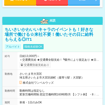
未読
ちいさいかわいいキャラのイベントも！好きな
場所で働ける☆来社不要！働いたその日に給料
もらえる◎/T1
アルバイト
職種未経験OK
日給13,000円～
給与
＋交通費支給 ★交通費全額支給！ ┗案件により規定あり ★日払
いOK！（規定あり） ┗働いたその日に現金GET♪ お仕事後はコ
交通費別途支給あり
ンビニATMから 日払い分を引き落とせます！ 【試用期間】試
用期間なし
さいたま市大宮区
勤務地
埼玉県さいたま市大宮区錦町（最寄り駅：大宮駅）
株式会社ワンベルウッズ
勤務時間は指定なし
勤務時間
変形労働時間制 想定労働時間160時間/月 【シフト例】 ・8：00
～21：00
単発・1日のみOK
期間