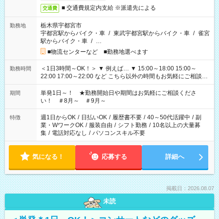
■ 交通費規定内支給 ※派遣先による
交通費
栃木県宇都宮市
勤務地
宇都宮駅からバイク・車
/
東武宇都宮駅からバイク・車
/
雀宮
駅からバイク・車
/
…
■物流センターなど ■勤務地選べます
＜1日3時間～OK！＞ ▼ 例えば… ▼ 15:00～18:00 15:00～
勤務時間
22:00 17:00～22:00 など こちら以外の時間もお気軽にご相談く
ださい！
単発1日～！ ★勤務開始日や期間はお気軽にご相談くださ
期間
い！ ＃8月～ ＃9月～
週1日からOK
/
日払いOK
/
履歴書不要
/
40～50代活躍中
/
副
特徴
業・WワークOK
/
服装自由
/
シフト勤務
/
10名以上の大量募
集
/
電話対応なし
/
パソコンスキル不要
気になる！
応募する
詳細へ
掲載日：2026.08.07
未読