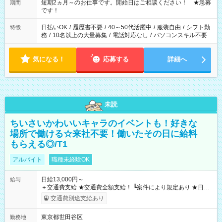
でお休みや時間の調整が必要な場合も遠慮なくご相談くださ
短期2ヵ月～のお仕事です。開始日はご相談ください！ ★急募
期間
い。
です！
日払いOK
/
履歴書不要
/
40～50代活躍中
/
服装自由
/
シフト勤
特徴
務
/
10名以上の大量募集
/
電話対応なし
/
パソコンスキル不要
気になる！
応募する
詳細へ
未読
ちいさいかわいいキャラのイベントも！好きな
場所で働ける☆来社不要！働いたその日に給料
もらえる◎/T1
アルバイト
職種未経験OK
日給13,000円～
給与
＋交通費支給 ★交通費全額支給！ ┗案件により規定あり ★日払
いOK！（規定あり） ┗働いたその日に現金GET♪ お仕事後はコ
交通費別途支給あり
ンビニATMから 日払い分を引き落とせます！ 【試用期間】試
用期間なし
東京都世田谷区
勤務地