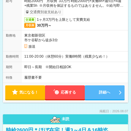
時給2000円 月収例 33万円 時給2000円×実働8h×週5日×4週
給与
+残業5h ※月収例を保証するものではありません。※給与即受
取りサービス利用可（利用条件有）
交通費別途支給あり
1ヶ月3万円を上限として実費支給
交通費
30万円～
月収例
東京都新宿区
勤務地
市ケ谷駅から徒歩3分
放送
11:00-20:00（休憩60分）実働8時間（残業少なめ！）
勤務時間
即日～長期 ※開始日相談OK
期間
履歴書不要
特徴
気になる！
応募する
詳細へ
掲載日：2026.08.07
未読
時給2600円＊ほぼ在宅！週3～4日＆16時迄