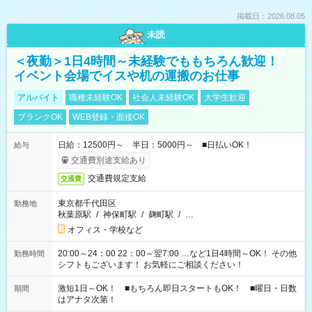
掲載日：2026.08.05
未読
＜夜勤＞1日4時間～未経験でももちろん歓迎！
イベント会場でイスや机の運搬のお仕事
アルバイト
職種未経験OK
社会人未経験OK
大学生歓迎
ブランクOK
WEB登録・面接OK
日給：12500円～ 半日：5000円～ ■日払いOK！
給与
交通費別途支給あり
交通費規定支給
交通費
東京都千代田区
勤務地
秋葉原駅
/
神保町駅
/
麹町駅
/
…
オフィス・学校など
20:00～24：00 22：00～翌7:00 …など1日4時間～OK！ その他
勤務時間
シフトもございます！ お気軽にご相談ください！
激短1日～OK！ ■もちろん即日スタートもOK！ ■曜日・日数
期間
はアナタ次第！