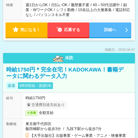
週1日からOK
/
日払いOK
/
履歴書不要
/
40～50代活躍中
/
副
特徴
業・WワークOK
/
シフト勤務
/
10名以上の大量募集
/
電話対応
なし
/
パソコンスキル不要
気になる！
応募する
詳細へ
掲載日：2026.08.07
未読
時給1750円＊完全在宅！KADOKAWA！書籍デ
ータに関わるデータ入力
派遣
WEB登録・面接OK
時給1750円
給与
交通費別途支給あり
全額支給
交通費
東京都千代田区
勤務地
飯田橋駅から徒歩3分
/
九段下駅から徒歩7分
【大手出版社】出版事業・ゲーム事業・アニメ・映像事業