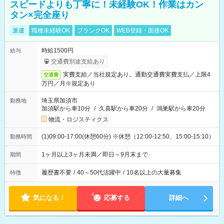
スピードよりも丁寧に！未経験OK！作業はカン
タン×完全座り
派遣
職種未経験OK
ブランクOK
WEB登録・面接OK
時給1500円
給与
交通費別途支給あり
実費支給／当社規定あり。通勤交通費実費支払／上限4
交通費
万円／月※規定あり
埼玉県加須市
勤務地
加須駅から車10分
/
久喜駅から車20分
/
鴻巣駅から車20分
物流・ロジスティクス
(1)09:00-17:00(休憩60分) ※休憩（12:00-12:50、15:00-15:10）
勤務時間
1ヶ月以上3ヶ月未満／即日～9月末まで
期間
履歴書不要
/
40～50代活躍中
/
10名以上の大量募集
特徴
気になる！
応募する
詳細へ