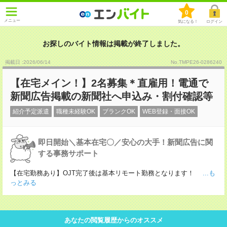
0
メニュー
気になる！
ログイン
お探しのバイト情報は掲載が終了しました。
掲載日 :2026
/
06
/
14
No.TMPE26-0286240
【在宅メイン！】2名募集＊直雇用！電通で
新聞広告掲載の新聞社へ申込み・割付確認等
紹介予定派遣
職種未経験OK
ブランクOK
WEB登録・面接OK
即日開始＼基本在宅〇／安心の大手！新聞広告に関
する事務サポート
【在宅勤務あり】OJT完了後は基本リモート勤務となります！
...も
っとみる
あなたの閲覧履歴からのオススメ