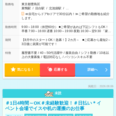
東京都豊島区
勤務地
巣鴨駅
/
目白駅
/
北池袋駅
/
…
≪自宅からドアtoドアで30分以内！≫ご希望の勤務地を紹介
します。
9:00～18:00（休憩60分） ■ご希望があれば下記シフトもOK！
勤務時間
早番 7:00～16:00 遅番 10:00～19:00 夜勤 16:30～翌9:30 「家族
と休みを合わせたい」 「余裕を持って夕飯の準備がしたい」
「できれば残業はしたくない」 など、ご希望を教えてください
【8月中のスタートOK！急募！】2カ月～ ■ご応募から最短2～
期間
ね。 ※Wワーク希望の方へ 今ご覧のお仕事で希望する勤務時間
3日後に就業が可能です！
と、もう1つのお仕事の勤務時間。 合計で週40時間を超える場
合は応募できません。
履歴書不要
/
40～50代活躍中
/
服装自由
/
シフト勤務
/
10名以
特徴
上の大量募集
/
電話対応なし
/
パソコンスキル不要
気になる！
応募する
詳細へ
掲載日：2026.08.06
未読
＃1日4時間～OK＃未経験歓迎！＃日払い＊イ
ベント会場でイスや机の運搬のお仕事