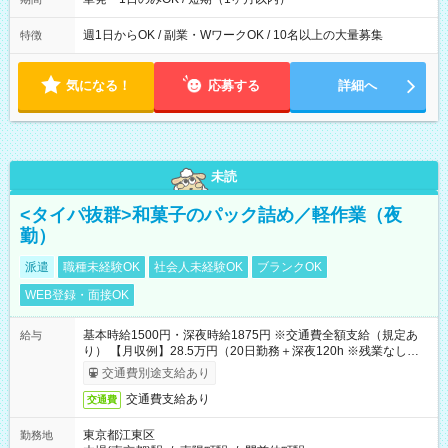
週1日からOK / 副業・WワークOK / 10名以上の大量募集
特徴
気になる！
応募する
詳細へ
未読
<タイパ抜群>和菓子のパック詰め／軽作業（夜
勤）
派遣
職種未経験OK
社会人未経験OK
ブランクOK
WEB登録・面接OK
基本時給1500円・深夜時給1875円 ※交通費全額支給（規定あ
給与
り） 【月収例】28.5万円（20日勤務＋深夜120h ※残業なしの場
合）
交通費別途支給あり
交通費支給あり
交通費
東京都江東区
勤務地