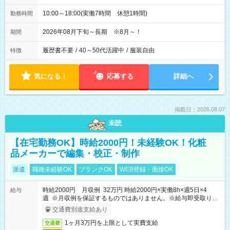
10:00～18:00(実働7時間 休憩1時間)
勤務時間
2026年08月下旬～長期 ※8月～！
期間
履歴書不要
/
40～50代活躍中
/
服装自由
特徴
気になる！
応募する
詳細へ
掲載日：2026.08.07
未読
【在宅勤務OK】時給2000円！未経験OK！化粧
品メーカーで編集・校正・制作
派遣
職種未経験OK
ブランクOK
WEB登録・面接OK
時給2000円 月収例 32万円 時給2000円×実働8h×週5日×4
給与
週 ※月収例を保証するものではありません。※給与即受取りサ
ービス利用可（利用条件有）
交通費別途支給あり
1ヶ月3万円を上限として実費支給
交通費