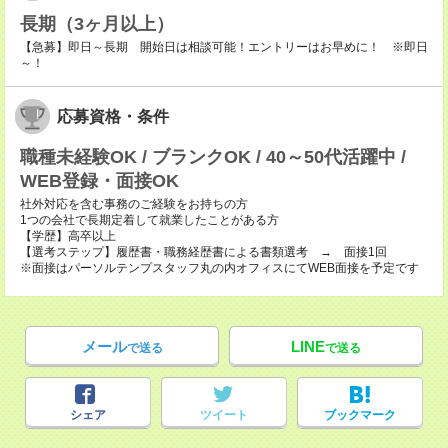
長期（3ヶ月以上）
【急募】即日～長期 開始日は相談可能！エントリーはお早めに！ ※即日
～！
応募資格・条件
職種未経験OK / ブランクOK / 40～50代活躍中 /
WEB登録・面接OK
社外対応を含む事務のご経験をお持ちの方
1つの会社で長期定着して就業したことがある方
【学歴】高卒以上
【選考ステップ】履歴書・職務経歴書による書類選考 → 面接1回
※面接はパーソルテンプスタッフ丸の内オフィスにてWEB面接を予定です
メール
LINE
で送る
で送る
シェア
ツイート
ブックマーク