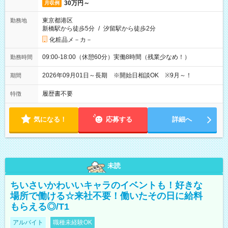
30万円～
月収例
東京都港区
勤務地
新橋駅から徒歩5分
/
汐留駅から徒歩2分
化粧品メ－カ－
09:00-18:00（休憩60分）実働8時間（残業少なめ！）
勤務時間
2026年09月01日～長期 ※開始日相談OK ※9月～！
期間
履歴書不要
特徴
気になる！
応募する
詳細へ
未読
ちいさいかわいいキャラのイベントも！好きな
場所で働ける☆来社不要！働いたその日に給料
もらえる◎/T1
アルバイト
職種未経験OK