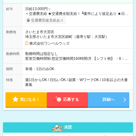
日給13,000円～
給与
＋交通費支給 ★交通費全額支給！ ┗案件により規定あり ★日払
いOK！（規定あり） ┗働いたその日に現金GET♪ お仕事後はコ
交通費別途支給あり
ンビニATMから 日払い分を引き落とせます！ 【試用期間】試
用期間なし
さいたま市大宮区
勤務地
埼玉県さいたま市大宮区錦町（最寄り駅：大宮駅）
株式会社ワンベルウッズ
勤務時間は指定なし
勤務時間
変形労働時間制 想定労働時間160時間/月 【シフト例】 ・8：00
～21：00
単発・1日のみOK
期間
週1日からOK / 日払いOK / 副業・WワークOK / 10名以上の大量
特徴
募集
気になる！
応募する
詳細へ
未読