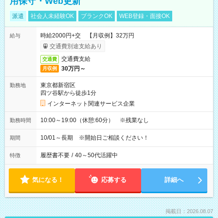
用保守・Web更新
派遣
社会人未経験OK
ブランクOK
WEB登録・面接OK
時給2000円+交 【月収例】32万円
給与
交通費別途支給あり
交通費支給
交通費
30万円～
月収例
東京都新宿区
勤務地
四ツ谷駅から徒歩1分
インターネット関連サービス企業
10:00～19:00（休憩:60分） ※残業なし
勤務時間
10/01～長期 ※開始日ご相談ください！
期間
履歴書不要
/
40～50代活躍中
特徴
気になる！
応募する
詳細へ
掲載日：2026.08.07