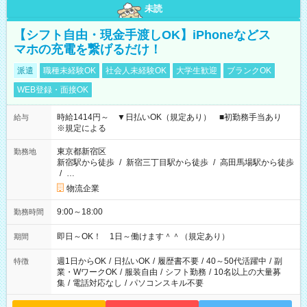
未読
【シフト自由・現金手渡しOK】iPhoneなどス
マホの充電を繋げるだけ！
派遣
職種未経験OK
社会人未経験OK
大学生歓迎
ブランクOK
WEB登録・面接OK
時給1414円～ ▼日払いOK（規定あり） ■初勤務手当あり
給与
※規定による
東京都新宿区
勤務地
新宿駅から徒歩
/
新宿三丁目駅から徒歩
/
高田馬場駅から徒歩
/
…
物流企業
9:00～18:00
勤務時間
即日～OK！ 1日～働けます＾＾（規定あり）
期間
週1日からOK
/
日払いOK
/
履歴書不要
/
40～50代活躍中
/
副
特徴
業・WワークOK
/
服装自由
/
シフト勤務
/
10名以上の大量募
集
/
電話対応なし
/
パソコンスキル不要