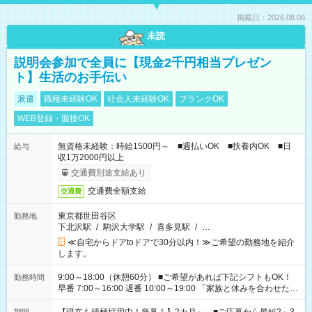
掲載日：2026.08.06
未読
説明会参加で全員に【現金2千円相当プレゼン
ト】生活のお手伝い
派遣
職種未経験OK
社会人未経験OK
ブランクOK
WEB登録・面接OK
無資格未経験：時給1500円～ ■週払いOK ■扶養内OK ■日
給与
収1万2000円以上
交通費別途支給あり
交通費全額支給
交通費
東京都世田谷区
勤務地
下北沢駅
/
駒沢大学駅
/
喜多見駅
/
…
≪自宅からドアtoドアで30分以内！≫ご希望の勤務地を紹介
します。
9:00～18:00（休憩60分） ■ご希望があれば下記シフトもOK！
勤務時間
早番 7:00～16:00 遅番 10:00～19:00 「家族と休みを合わせた
い」 「余裕を持って夕飯の準備がしたい」 「できれば残業はし
たくない」 など、ご希望を教えてくださいね。 ※Wワーク希望