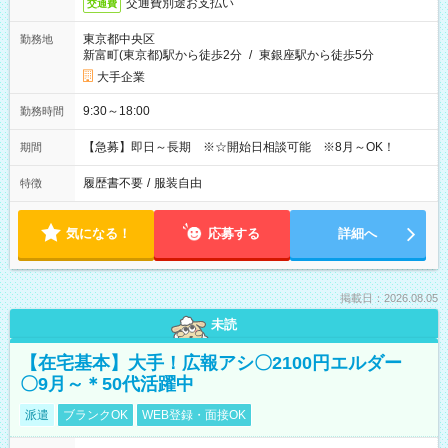
交通費別途お支払い
交通費
東京都中央区
勤務地
新富町(東京都)駅から徒歩2分
/
東銀座駅から徒歩5分
大手企業
9:30～18:00
勤務時間
【急募】即日～長期 ※☆開始日相談可能 ※8月～OK！
期間
履歴書不要
/
服装自由
特徴
気になる！
応募する
詳細へ
掲載日：2026.08.05
未読
【在宅基本】大手！広報アシ〇2100円エルダー
〇9月～＊50代活躍中
派遣
ブランクOK
WEB登録・面接OK