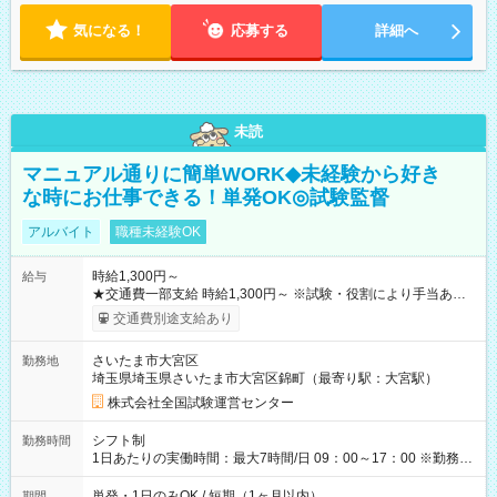
気になる！
応募する
詳細へ
未読
マニュアル通りに簡単WORK◆未経験から好き
な時にお仕事できる！単発OK◎試験監督
アルバイト
職種未経験OK
時給1,300円～
給与
★交通費一部支給 時給1,300円～ ※試験・役割により手当あり
※勤務回数により昇給あり 【即給（前払い）オプションあ
交通費別途支給あり
り！】 希望される場合、勤務から1週間ほどで給与の一部を受け
取れます。 ※手数料418円がかかります。 【過去試験日の収入
さいたま市大宮区
勤務地
例】 ・河合塾模擬試験 8:30～17:30（休憩1時間） 時給1,300円
埼玉県埼玉県さいたま市大宮区錦町（最寄り駅：大宮駅）
×8時間＝日収10,400円＋交通費 ※当日の役割により時給＋100
円の場合あり ・国家試験 7:00～13:30（休憩なし） 時給1,300
株式会社全国試験運営センター
円（役割手当＋100円）×6時間＝日収8,400円＋交通費 【試用期
間】試用期間なし
シフト制
勤務時間
1日あたりの実働時間：最大7時間/日 09：00～17：00 ※勤務時
間は 試験により異なります。
単発・1日のみOK / 短期（1ヶ月以内）
期間