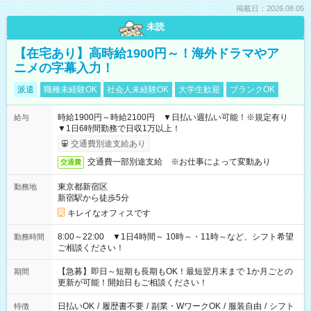
掲載日：2026.08.05
未読
【在宅あり】高時給1900円～！海外ドラマやア
ニメの字幕入力！
派遣
職種未経験OK
社会人未経験OK
大学生歓迎
ブランクOK
時給1900円～時給2100円 ▼日払い週払い可能！※規定有り
給与
▼1日6時間勤務で日収1万以上！
交通費別途支給あり
交通費一部別途支給 ※お仕事によって変動あり
交通費
東京都新宿区
勤務地
新宿駅から徒歩5分
キレイなオフィスです
8:00～22:00 ▼1日4時間～ 10時～・11時～など、シフト希望
勤務時間
ご相談ください！
【急募】即日～短期も長期もOK！最短翌月末まで 1か月ごとの
期間
更新が可能！開始日もご相談ください！
日払いOK
/
履歴書不要
/
副業・WワークOK
/
服装自由
/
シフト
特徴