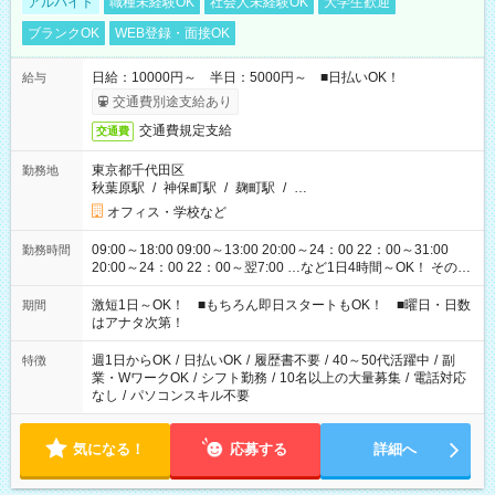
アルバイト
職種未経験OK
社会人未経験OK
大学生歓迎
ブランクOK
WEB登録・面接OK
日給：10000円～ 半日：5000円～ ■日払いOK！
給与
交通費別途支給あり
交通費規定支給
交通費
東京都千代田区
勤務地
秋葉原駅
/
神保町駅
/
麹町駅
/
…
オフィス・学校など
09:00～18:00 09:00～13:00 20:00～24：00 22：00～31:00
勤務時間
20:00～24：00 22：00～翌7:00 …など1日4時間～OK！ その他
シフトもございます！ お気軽にご相談ください！
激短1日～OK！ ■もちろん即日スタートもOK！ ■曜日・日数
期間
はアナタ次第！
週1日からOK
/
日払いOK
/
履歴書不要
/
40～50代活躍中
/
副
特徴
業・WワークOK
/
シフト勤務
/
10名以上の大量募集
/
電話対応
なし
/
パソコンスキル不要
気になる！
応募する
詳細へ