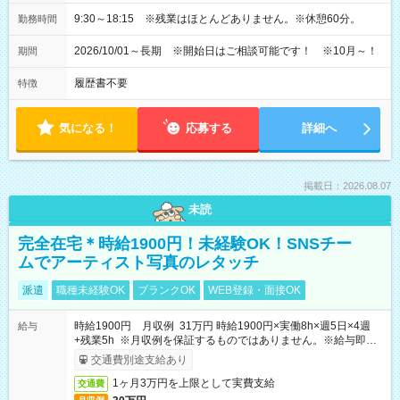
9:30～18:15 ※残業はほとんどありません。※休憩60分。
勤務時間
2026/10/01～長期 ※開始日はご相談可能です！ ※10月～！
期間
履歴書不要
特徴
気になる！
応募する
詳細へ
掲載日：2026.08.07
未読
完全在宅＊時給1900円！未経験OK！SNSチー
ムでアーティスト写真のレタッチ
派遣
職種未経験OK
ブランクOK
WEB登録・面接OK
時給1900円 月収例 31万円 時給1900円×実働8h×週5日×4週
給与
+残業5h ※月収例を保証するものではありません。※給与即受
取りサービス利用可（利用条件有）
交通費別途支給あり
1ヶ月3万円を上限として実費支給
交通費