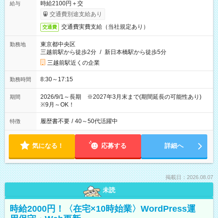
時給2100円＋交
給与
交通費別途支給あり
交通費実費支給（当社規定あり）
交通費
東京都中央区
勤務地
三越前駅から徒歩2分
/
新日本橋駅から徒歩5分
三越前駅近くの企業
8:30～17:15
勤務時間
2026/9/1～長期 ※2027年3月末まで(期間延長の可能性あり)
期間
※9月～OK！
履歴書不要
/
40～50代活躍中
特徴
気になる！
応募する
詳細へ
掲載日：2026.08.07
未読
時給2000円！〈在宅×10時始業〉WordPress運