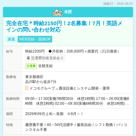
掲載日：2026.08.07
未読
完全在宅＊時給2150円！2名募集！7月！英語メ
インの問い合わせ対応
派遣
WEB登録・面接OK
時給2200円 ◆月収例：338,000円＋残業代（21日換算）
給与
交通費別途支給あり
全額支給
交通費
東京都港区
勤務地
品川駅から徒歩7分
ドコモグループ→通信設備とシステム開発・運用
09:00～17:30(実働7時間30分 休憩1時間) 17:00～26:00(実働8
勤務時間
時間 休憩1時間) 02:00～09:30(実働6時間30分 休憩1時間) ※
日勤は就業時間1/夜勤は就業時間2.3を連続で行って頂きます
2026年09月上旬～長期 ※9月～！
期間
履歴書不要
/
40～50代活躍中
/
服装自由
/
シフト勤務
/
パソコ
特徴
ンスキル不要