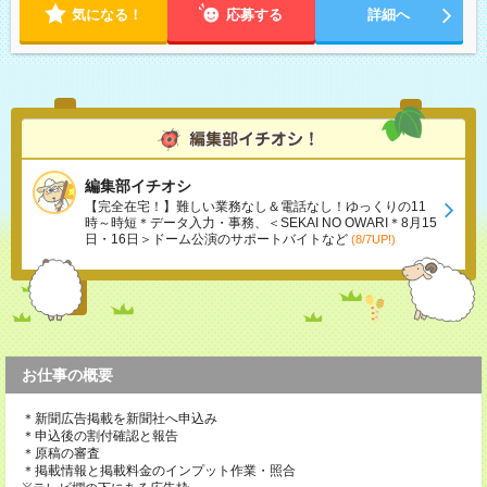
気になる！
応募する
詳細へ
編集部イチオシ
【完全在宅！】難しい業務なし＆電話なし！ゆっくりの11
時～時短＊データ入力・事務、＜SEKAI NO OWARI＊8月15
日・16日＞ドーム公演のサポートバイトなど
(8/7UP!)
お仕事の概要
＊新聞広告掲載を新聞社へ申込み
＊申込後の割付確認と報告
＊原稿の審査
＊掲載情報と掲載料金のインプット作業・照合