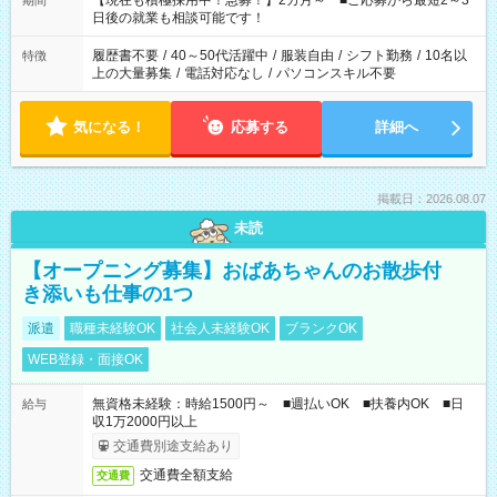
【現在も積極採用中！急募！】2カ月～ ■ご応募から最短2～3
期間
の方へ 今ご覧のお仕事で希望する勤務時間と、もう1つのお仕事
日後の就業も相談可能です！
の勤務時間。 合計で週40時間を超える場合は応募できません。
履歴書不要
/
40～50代活躍中
/
服装自由
/
シフト勤務
/
10名以
特徴
上の大量募集
/
電話対応なし
/
パソコンスキル不要
気になる！
応募する
詳細へ
掲載日：2026.08.07
未読
【オープニング募集】おばあちゃんのお散歩付
き添いも仕事の1つ
派遣
職種未経験OK
社会人未経験OK
ブランクOK
WEB登録・面接OK
無資格未経験：時給1500円～ ■週払いOK ■扶養内OK ■日
給与
収1万2000円以上
交通費別途支給あり
交通費全額支給
交通費