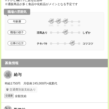
※テレビ欄の下にある広告枠
※通販商品が多く食品や化粧品がメインとなる予定です
職場の雰囲気
年齢層
20代
30
40
50
60
職場の様子
活気あり
しずか
仕事の仕方
テキパキ
コツコツ
募集情報
給与
時給1750円 月収例 245,000円+残業代
交通費別途支給あり
全額支給
交通費