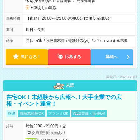
木場(東京都)駅
/
東陽町駅
/
門前仲町駅
空調ありの職場!
【夜勤】 20:00～翌5:00 休憩60分 [実働]8時間00分
勤務時間
即日～長期
期間
日払いOK
/
履歴書不要
/
電話対応なし
/
パソコンスキル不要
特徴
気になる！
応募する
詳細へ
掲載日：2026.08.03
未読
在宅OK！未経験から広報へ！大手企業での広
報・イベント運営！
派遣
職種未経験OK
ブランクOK
WEB登録・面接OK
時給2000～2100円＋交
給与
交通費別途支給あり