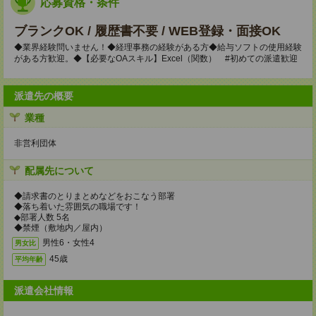
応募資格・条件
ブランクOK / 履歴書不要 / WEB登録・面接OK
◆業界経験問いません！◆経理事務の経験がある方◆給与ソフトの使用経験
がある方歓迎。◆【必要なOAスキル】Excel（関数） #初めての派遣歓迎
派遣先の概要
業種
非営利団体
配属先について
◆請求書のとりまとめなどをおこなう部署
◆落ち着いた雰囲気の職場です！
◆部署人数 5名
◆禁煙（敷地内／屋内）
男性6・女性4
男女比
45歳
平均年齢
派遣会社情報