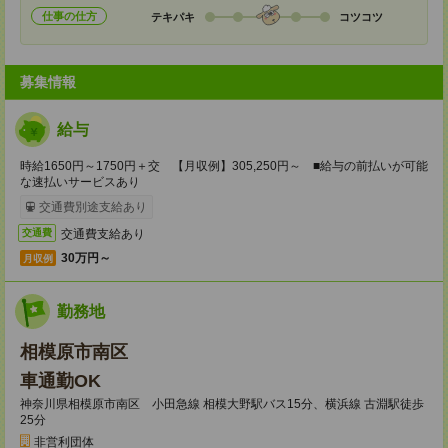
仕事の仕方
テキパキ
コツコツ
募集情報
給与
時給1650円～1750円＋交 【月収例】305,250円～ ■給与の前払いが可能
な速払いサービスあり
交通費別途支給あり
交通費支給あり
交通費
30万円～
月収例
勤務地
相模原市南区
車通勤OK
神奈川県相模原市南区 小田急線 相模大野駅バス15分、横浜線 古淵駅徒歩
25分
非営利団体