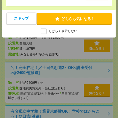
[月収例]
20～25万円
[勤務地]
武蔵小杉駅
/
元住吉駅
/
新丸子駅
/
…
スキップ
どちらも気になる！
1700円＊【扶養内】9時～13時×週3日！出張サポー
ト！＠みなとみらい[派遣]
しばらく表示しない
[給 与]
時給1700円 月収例 81,600円
[交通費]
全額支給
[月収例]
5～10万円
気になる！
[勤務地]
みなとみらい駅から徒歩3分
＼！完全在宅！／土日含む週2～OK<講座受付
>@2400円[派遣]
[給 与]
時給2400円＋交
[交通費]
交通費実費支給（当社規定あり）
気になる！
[勤務地]
田町(東京都)駅から徒歩4分
/
三田(東京都)
駅から徒歩7分
有名私立中学校！業界未経験OK！学校ではたらこ
う！＠日吉[派遣]