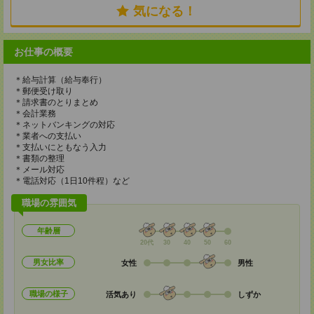
気になる！
お仕事の概要
＊給与計算（給与奉行）
＊郵便受け取り
＊請求書のとりまとめ
＊会計業務
＊ネットバンキングの対応
＊業者への支払い
＊支払いにともなう入力
＊書類の整理
＊メール対応
＊電話対応（1日10件程）など
職場の雰囲気
年齢層
20代
30
40
50
60
男女比率
女性
男性
職場の様子
活気あり
しずか