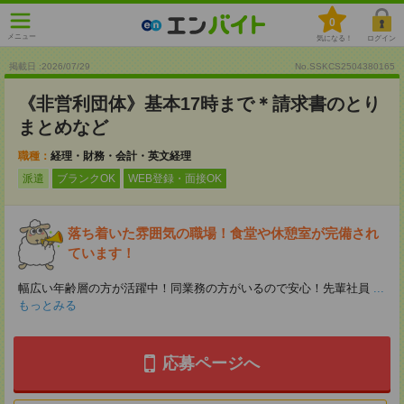
0
メニュー
気になる！
ログイン
掲載日 :2026
/
07
/
29
No.SSKCS2504380165
《非営利団体》基本17時まで＊請求書のとり
まとめなど
職種：
経理・財務・会計・英文経理
派遣
ブランクOK
WEB登録・面接OK
落ち着いた雰囲気の職場！食堂や休憩室が完備され
ています！
幅広い年齢層の方が活躍中！同業務の方がいるので安心！先輩社員
...
もっとみる
応募ページへ