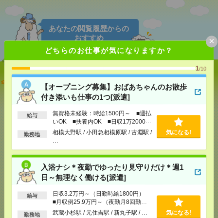
あなたの閲覧履歴からの
おすすめ
×
どちらのお仕事が気になりますか？
1
/10
【オープニング募集】おばあちゃんのお散歩付き添
【オープニング募集】おばあちゃんのお散歩
いも仕事の1つ[派遣]
付き添いも仕事の1つ[派遣]
[給 与]
無資格未経験：時給1500円～ ■週払い
無資格未経験：時給1500円～ ■週払
給与
OK ■扶養内OK ■日収1万2000円以上
いOK ■扶養内OK ■日収1万2000円
[交通費]
交通費全額支給
気になる！
以上
相模大野駅 / 小田急相模原駅 / 古淵駅 /
気になる!
勤務地
[勤務地]
相模大野駅
/
小田急相模原駅
/
古淵駅
/
…
…
入浴ナシ＊夜勤でゆったり見守りだけ＊週1日～無理
入浴ナシ＊夜勤でゆったり見守りだけ＊週1
なく働ける[派遣]
日～無理なく働ける[派遣]
[給 与]
日収3.2万円～（日勤時給1800円） ■月
日収3.2万円～（日勤時給1800円）
給与
収例25.9万円～（夜勤月8回勤務の場合）
■月収例25.9万円～（夜勤月8回勤務
[交通費]
交通費全額支給 ■ガソリン代も全額支給
の場合）
武蔵小杉駅 / 元住吉駅 / 新丸子駅 / …
気になる!
（規定あり） ■無料駐車場もご相談ください
勤務地
気になる！