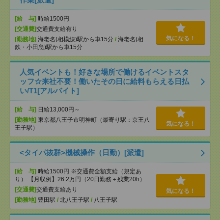
[給 与]
時給1500円
[交通費]
交通費支給有り
気になる！
[勤務地]
海老名(相模線)駅から車15分
/
海老名(相
鉄・小田急)駅から車15分
人気イベントも！好きな場所で働けるイベントスタ
ッフ☆来社不要！働いたその日に給料もらえる日払
い/T1[アルバイト]
[給 与]
日給13,000円～
[勤務地]
東京都八王子市明神町（最寄り駅：京王八
気になる！
王子駅）
<タイパ抜群>機械操作（日勤）[派遣]
[給 与]
時給1500円 ※交通費全額支給（規定あ
り） 【月収例】26.2万円（20日勤務＋残業20h）
[交通費]
交通費支給あり
気になる！
[勤務地]
豊田駅
/
北八王子駅
/
八王子駅