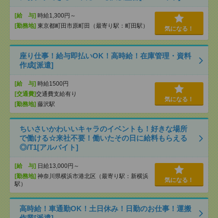
[給 与]
時給1,300円～
[勤務地]
東京都町田市原町田（最寄り駅：町田駅）
気になる！
座り仕事！給与即払いOK！高時給！在庫管理・資料
作成[派遣]
[給 与]
時給1500円
[交通費]
交通費支給有り
気になる！
[勤務地]
藤沢駅
ちいさいかわいいキャラのイベントも！好きな場所
で働ける☆来社不要！働いたその日に給料もらえる
◎/T1[アルバイト]
[給 与]
日給13,000円～
[勤務地]
神奈川県横浜市港北区（最寄り駅：新横浜
気になる！
駅）
高時給！車通勤OK！土日休み！日勤のお仕事！運搬
作業[派遣]