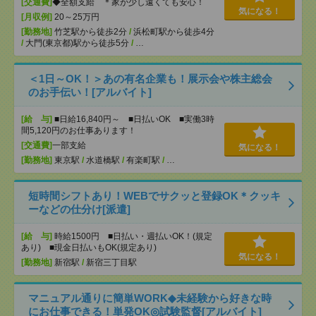
[交通費]
◆全額支給 ＊家が少し遠くても安心！
気になる！
[月収例]
20～25万円
[勤務地]
竹芝駅から徒歩2分
/
浜松町駅から徒歩4分
/
大門(東京都)駅から徒歩5分
/
…
＜1日～OK！＞あの有名企業も！展示会や株主総会
のお手伝い！[アルバイト]
[給 与]
■日給16,840円～ ■日払いOK ■実働3時
間5,120円のお仕事あります！
[交通費]
一部支給
気になる！
[勤務地]
東京駅
/
水道橋駅
/
有楽町駅
/
…
短時間シフトあり！WEBでサクッと登録OK＊クッキ
ーなどの仕分け[派遣]
[給 与]
時給1500円 ■日払い・週払いOK！(規定
あり) ■現金日払いもOK(規定あり)
気になる！
[勤務地]
新宿駅
/
新宿三丁目駅
マニュアル通りに簡単WORK◆未経験から好きな時
にお仕事できる！単発OK◎試験監督[アルバイト]