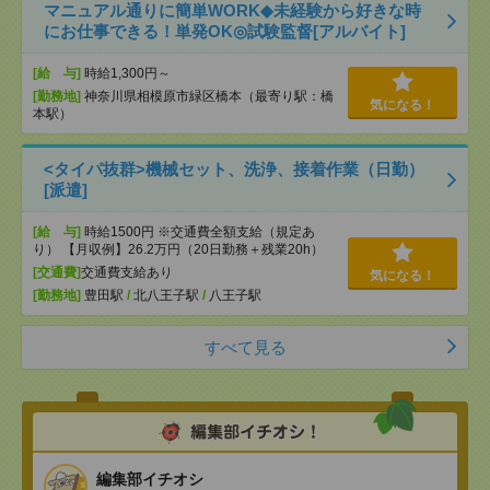
マニュアル通りに簡単WORK◆未経験から好きな時
にお仕事できる！単発OK◎試験監督[アルバイト]
[給 与]
時給1,300円～
[勤務地]
神奈川県相模原市緑区橋本（最寄り駅：橋
気になる！
本駅）
<タイパ抜群>機械セット、洗浄、接着作業（日勤）
[派遣]
[給 与]
時給1500円 ※交通費全額支給（規定あ
り） 【月収例】26.2万円（20日勤務＋残業20h）
[交通費]
交通費支給あり
気になる！
[勤務地]
豊田駅
/
北八王子駅
/
八王子駅
すべて見る
編集部イチオシ