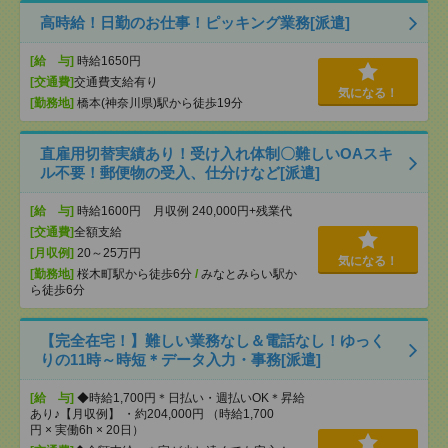
高時給！日勤のお仕事！ピッキング業務[派遣]
[給 与]
時給1650円
[交通費]
交通費支給有り
気になる！
[勤務地]
橋本(神奈川県)駅から徒歩19分
直雇用切替実績あり！受け入れ体制〇難しいOAスキ
ル不要！郵便物の受入、仕分けなど[派遣]
[給 与]
時給1600円 月収例 240,000円+残業代
[交通費]
全額支給
[月収例]
20～25万円
気になる！
[勤務地]
桜木町駅から徒歩6分
/
みなとみらい駅か
ら徒歩6分
【完全在宅！】難しい業務なし＆電話なし！ゆっく
りの11時～時短＊データ入力・事務[派遣]
[給 与]
◆時給1,700円＊日払い・週払いOK＊昇給
あり♪【月収例】 ・約204,000円 （時給1,700
円 × 実働6h × 20日）