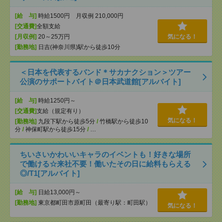
[給 与]
時給1500円 月収例 210,000円
[交通費]
全額支給
[月収例]
20～25万円
気になる！
[勤務地]
日吉(神奈川県)駅から徒歩10分
＜日本を代表するバンド＊サカナクション＞ツアー
公演のサポートバイト＠日本武道館[アルバイト]
[給 与]
時給1250円～
[交通費]
支給（規定有り）
気になる！
[勤務地]
九段下駅から徒歩5分
/
竹橋駅から徒歩10
分
/
神保町駅から徒歩15分
/
…
ちいさいかわいいキャラのイベントも！好きな場所
で働ける☆来社不要！働いたその日に給料もらえる
◎/T1[アルバイト]
[給 与]
日給13,000円～
[勤務地]
東京都町田市原町田（最寄り駅：町田駅）
気になる！