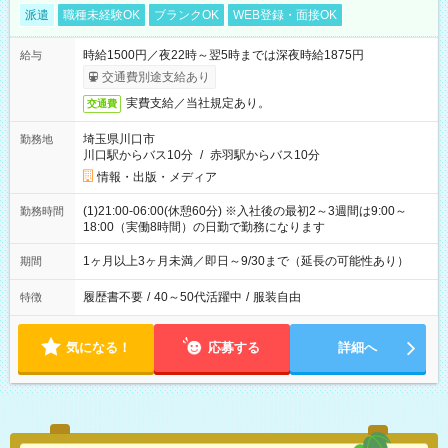
派遣
職種未経験OK
ブランクOK
WEB登録・面接OK
時給1500円／夜22時～翌5時までは深夜時給1875円
給与
交通費別途支給あり
実費支給／当社規定あり。
交通費
埼玉県川口市
勤務地
川口駅からバス10分
/
赤羽駅からバス10分
情報・出版・メディア
(1)21:00-06:00(休憩60分) ※入社後の最初2～3週間は9:00～
勤務時間
18:00（実働8時間）の日勤で勤務になります
1ヶ月以上3ヶ月未満／即日～9/30まで（延長の可能性あり）
期間
履歴書不要
/
40～50代活躍中
/
服装自由
特徴
気になる！
応募する
詳細へ