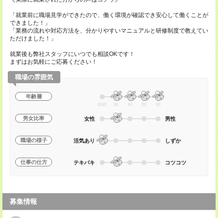
「就業前に職場見学ができたので、働く環境が確認でき安心して働くことが
できました！」
「業務の流れや対応方法を、分かりやすいマニュアルと研修制度で教えてい
ただけました！」
就業後も弊社スタッフにいつでも相談OKです！
まずはお気軽にご応募ください！
職場の雰囲気
年齢層
20代
30
40
50
60
男女比率
女性
男性
職場の様子
活気あり
しずか
仕事の仕方
テキパキ
コツコツ
募集情報