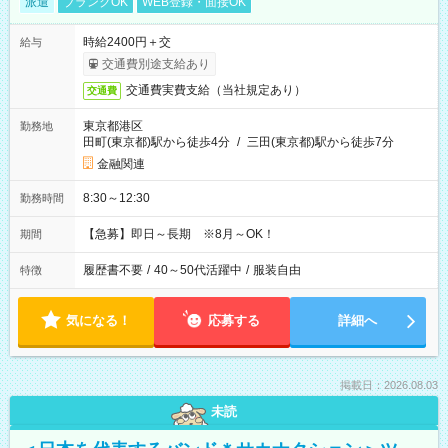
派遣
ブランクOK
WEB登録・面接OK
時給2400円＋交
給与
交通費別途支給あり
交通費実費支給（当社規定あり）
交通費
東京都港区
勤務地
田町(東京都)駅から徒歩4分
/
三田(東京都)駅から徒歩7分
金融関連
8:30～12:30
勤務時間
【急募】即日～長期 ※8月～OK！
期間
履歴書不要
/
40～50代活躍中
/
服装自由
特徴
気になる！
応募する
詳細へ
掲載日：2026.08.03
未読