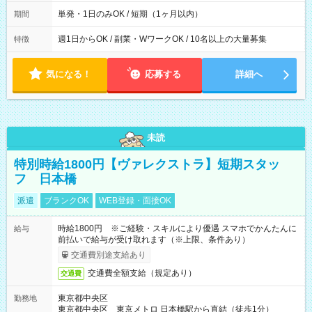
間は 試験により異なります。
単発・1日のみOK / 短期（1ヶ月以内）
期間
週1日からOK / 副業・WワークOK / 10名以上の大量募集
特徴
気になる！
応募する
詳細へ
未読
特別時給1800円【ヴァレクストラ】短期スタッ
フ 日本橋
派遣
ブランクOK
WEB登録・面接OK
時給1800円 ※ご経験・スキルにより優遇 スマホでかんたんに
給与
前払いで給与が受け取れます（※上限、条件あり）
交通費別途支給あり
交通費全額支給（規定あり）
交通費
東京都中央区
勤務地
東京都中央区 東京メトロ 日本橋駅から直結（徒歩1分）