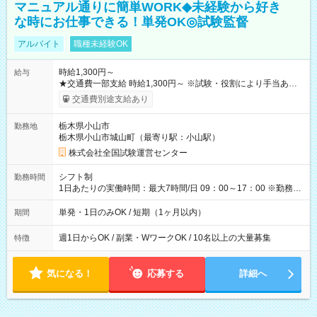
マニュアル通りに簡単WORK◆未経験から好き
な時にお仕事できる！単発OK◎試験監督
アルバイト
職種未経験OK
時給1,300円～
給与
★交通費一部支給 時給1,300円～ ※試験・役割により手当あり
※勤務回数により昇給あり 【即給（前払い）オプションあ
交通費別途支給あり
り！】 希望される場合、勤務から1週間ほどで給与の一部を受け
取れます。 ※手数料418円がかかります。 【過去試験日の収入
栃木県小山市
勤務地
例】 ・河合塾模擬試験 8:30～17:30（休憩1時間） 時給1,300円
栃木県小山市城山町（最寄り駅：小山駅）
×8時間＝日収10,400円＋交通費 ※当日の役割により時給＋100
円の場合あり ・国家試験 7:00～13:30（休憩なし） 時給1,300
株式会社全国試験運営センター
円（役割手当＋100円）×6時間＝日収8,400円＋交通費 【試用期
間】試用期間なし
シフト制
勤務時間
1日あたりの実働時間：最大7時間/日 09：00～17：00 ※勤務時
間は 試験により異なります。
単発・1日のみOK / 短期（1ヶ月以内）
期間
週1日からOK / 副業・WワークOK / 10名以上の大量募集
特徴
気になる！
応募する
詳細へ