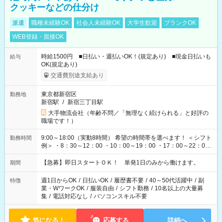
クッキーなどの仕分け
派遣
職種未経験OK
社会人未経験OK
大学生歓迎
ブランクOK
WEB登録・面接OK
時給1500円 ■日払い・週払いOK！(規定あり) ■現金日払いも
給与
OK(規定あり)
交通費別途支給あり
東京都新宿区
勤務地
新宿駅
/
新宿三丁目駅
大手物流会社（年齢不問／「無理なく続けられる」と好評の
職場です！）
9:00～18:00（実動8時間） 希望の時間帯を選べます！ ＜シフト
勤務時間
例＞ ・8：30～12：00 ・10：00～19：00 ・17：00～22：00
・13：00～22：00 ・22：00～翌6：00 など
【急募】即日スタートＯＫ！ 単発1日のみから働けます。
期間
週1日からOK
/
日払いOK
/
履歴書不要
/
40～50代活躍中
/
副
特徴
業・WワークOK
/
服装自由
/
シフト勤務
/
10名以上の大量募
集
/
電話対応なし
/
パソコンスキル不要
気になる！
応募する
詳細へ