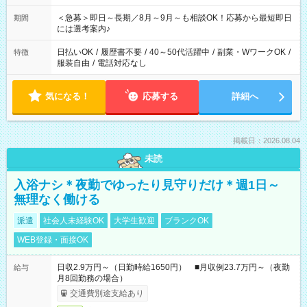
ば前職が、 在宅/財団法人/事務/コールセンター/受付/販売/カフェ
スタッフ スイーツ販売/ホテルフロント/化粧品販売/など 様々な
＜急募＞即日～長期／8月～9月～も相談OK！応募から最短即日
期間
業界から入社して活躍されています♪
には選考案内♪
日払いOK
/
履歴書不要
/
40～50代活躍中
/
副業・WワークOK
/
特徴
服装自由
/
電話対応なし
気になる！
応募する
詳細へ
掲載日：2026.08.04
未読
入浴ナシ＊夜勤でゆったり見守りだけ＊週1日～
無理なく働ける
派遣
社会人未経験OK
大学生歓迎
ブランクOK
WEB登録・面接OK
日収2.9万円～（日勤時給1650円） ■月収例23.7万円～（夜勤
給与
月8回勤務の場合）
交通費別途支給あり