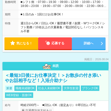
■シフト例 ・07:00～19:30 ・09:00～12:00 ・10:00～17:00 ・
勤務時間
18:00～23:00 ・19:00～07:00 ・20:00～09:00 ・22:00～06:00
etc ★最短で3時間で5,120円のお仕事から 15時間で2万円近く稼
げるお仕事も！ ご希望のお時間に合わせてご紹介！ ※シフトは
■１日のみ・1回だけお仕事OK！
期間
現場によって異なります。 ※勿論、休憩時間はあるのでご安心
ください！
週1日からOK
/
日払いOK
/
履歴書不要
/
副業・WワークOK
/
シ
特徴
フト勤務
/
10名以上の大量募集
/
電話対応なし
/
パソコンスキ
ル不要
気になる！
応募する
詳細へ
掲載日：2026.08.04
未読
＜最短3日後にお仕事決定！＞お散歩の付き添い
やお話相手など！入浴介助ナシ
派遣
職種未経験OK
社会人未経験OK
大学生歓迎
ブランクOK
WEB登録・面接OK
時給1500円～ ■日払いOK（規定あり）※即日払い不可
給与
交通費別途支給あり