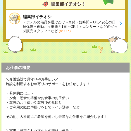
編集部イチオシ
＜ホテルの備品を運ぶだけ＞単発・短時間～OK／安心の日
給保障＊夜勤、＜単発＊1日～OK！＞コンサートなどのグッ
ズ販売スタッフ＊など
(8/6UP!)
お仕事の概要
＼介護施設で見守りやお手伝い／
施設を利用するお年寄りのサポートをお任せします！
＜具体的には…＞
・夕食・朝食の準備やお食事のお手伝い
・就寝のお手伝いや就寝後の見回り
・ご利用の際に声掛けをしてトイレ誘導 など
その他、入社前にご希望を伺いし最適なお仕事をご紹介します！
＼実際に就業された方からの声はコチラ／