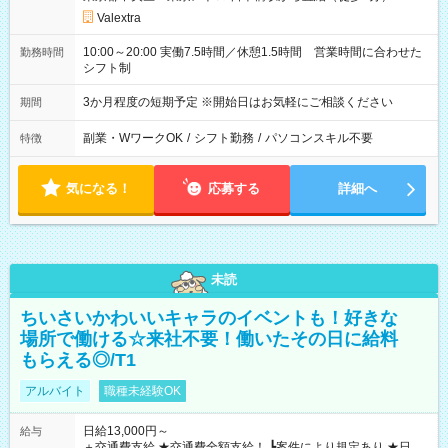
Valextra
10:00～20:00 実働7.5時間／休憩1.5時間 営業時間に合わせた
勤務時間
シフト制
3か月程度の短期予定 ※開始日はお気軽にご相談ください
期間
副業・WワークOK
/
シフト勤務
/
パソコンスキル不要
特徴
気になる！
応募する
詳細へ
未読
ちいさいかわいいキャラのイベントも！好きな
場所で働ける☆来社不要！働いたその日に給料
もらえる◎/T1
アルバイト
職種未経験OK
日給13,000円～
給与
＋交通費支給 ★交通費全額支給！ ┗案件により規定あり ★日払