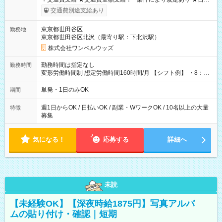
いOK！（規定あり） ┗働いたその日に現金GET♪ お仕事後はコ
交通費別途支給あり
ンビニATMから 日払い分を引き落とせます！ 【試用期間】試
用期間なし
東京都世田谷区
勤務地
東京都世田谷区北沢（最寄り駅：下北沢駅）
株式会社ワンベルウッズ
勤務時間は指定なし
勤務時間
変形労働時間制 想定労働時間160時間/月 【シフト例】 ・8：00
～21：00
単発・1日のみOK
期間
週1日からOK / 日払いOK / 副業・WワークOK / 10名以上の大量
特徴
募集
気になる！
応募する
詳細へ
未読
【未経験OK】【深夜時給1875円】写真アルバ
ムの貼り付け・確認｜短期