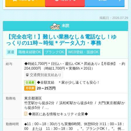
掲載日：2026.07.29
未読
【完全在宅！】難しい業務なし＆電話なし！ゆ
っくりの11時～時短＊データ入力・事務
派遣
職種未経験OK
ブランクOK
WEB登録・面接OK
◆時給1,700円＊日払い・週払いOK＊昇給あり♪【月収例】 ・約
給与
204,000円 （時給1,700円 × 実働6h × 20日）
交通費別途支給あり
◆全額支給 ＊家が少し遠くても安心！
交通費
20～25万円
月収例
東京都港区
勤務地
竹芝駅から徒歩2分
/
浜松町駅から徒歩4分
/
大門(東京都)駅か
ら徒歩5分
/
…
◆港区にある情報セキュリティ企業◆
◆11：00～18：30のうち実働6時間、休憩60分 ※11：00～18：
勤務時間
00 または 11：30～18：30 。*。ブランクOK！。*。 例え