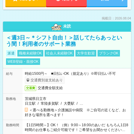
掲載日：2026.08.04
未読
＜週3日～＊シフト自由！＞話してたらあっとい
う間！利用者のサポート業務
派遣
職種未経験OK
社会人未経験OK
大学生歓迎
ブランクOK
WEB登録・面接OK
時給1500円～ ■日払いOK（規定あり）※即日払い不可
給与
交通費別途支給あり
交通費全額支給
交通費
茨城県日立市
勤務地
日立駅
/
常陸多賀駅
/
大甕駅
/
…
＜選べる勤務地＞介護施設や病院 ※ご自宅の近くなど、お
好きな場所を選べます！
【1日5時間～】OK！ （例）9:00～18:00のあいだ もちろん1日8
勤務時間
時間のお仕事もご紹介可能です！ご希望をお聞かせください！