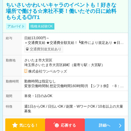
ちいさいかわいいキャラのイベントも！好きな
場所で働ける☆来社不要！働いたその日に給料
もらえる◎/T1
アルバイト
職種未経験OK
日給13,000円～
給与
＋交通費支給 ★交通費全額支給！ ┗案件により規定あり ★日払
いOK！（規定あり） ┗働いたその日に現金GET♪ お仕事後はコ
交通費別途支給あり
ンビニATMから 日払い分を引き落とせます！ 【試用期間】試
用期間なし
さいたま市大宮区
勤務地
埼玉県さいたま市大宮区錦町（最寄り駅：大宮駅）
株式会社ワンベルウッズ
勤務時間は指定なし
勤務時間
変形労働時間制 想定労働時間160時間/月 【シフト例】 ・8：00
～21：00
単発・1日のみOK
期間
週1日からOK / 日払いOK / 副業・WワークOK / 10名以上の大量
特徴
募集
気になる！
応募する
詳細へ