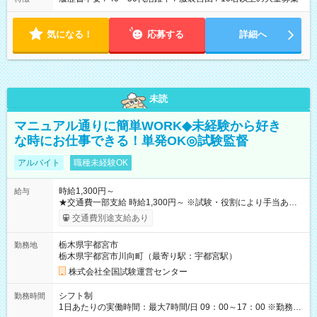
気になる！
応募する
詳細へ
未読
マニュアル通りに簡単WORK◆未経験から好き
な時にお仕事できる！単発OK◎試験監督
アルバイト
職種未経験OK
時給1,300円～
給与
★交通費一部支給 時給1,300円～ ※試験・役割により手当あり
※勤務回数により昇給あり 【即給（前払い）オプションあ
交通費別途支給あり
り！】 希望される場合、勤務から1週間ほどで給与の一部を受け
取れます。 ※手数料418円がかかります。 【過去試験日の収入
栃木県宇都宮市
勤務地
例】 ・河合塾模擬試験 8:30～17:30（休憩1時間） 時給1,300円
栃木県宇都宮市川向町（最寄り駅：宇都宮駅）
×8時間＝日収10,400円＋交通費 ※当日の役割により時給＋100
円の場合あり ・国家試験 7:00～13:30（休憩なし） 時給1,300
株式会社全国試験運営センター
円（役割手当＋100円）×6時間＝日収8,400円＋交通費 【試用期
間】試用期間なし
シフト制
勤務時間
1日あたりの実働時間：最大7時間/日 09：00～17：00 ※勤務時