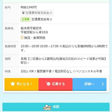
時給1340円
給与
交通費別途支給あり
交通費支給有り
交通費
栃木県宇都宮市
勤務地
宇都宮駅から車10分
物流・倉庫関係
10:00～19:00 10:00～17:00 ※表記のうち実働6時間から8時間で
勤務時間
す。
長期【ご応募から1週間以内(最短2日目)のスピード就業が可能】
期間
即日～
日払いOK
/
履歴書不要
/
電話対応なし
/
パソコンスキル不要
特徴
気になる！
応募する
詳細へ
未読