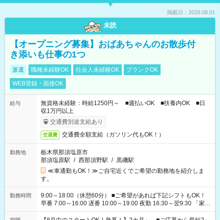
掲載日：2026.08.01
未読
【オープニング募集】おばあちゃんのお散歩付
き添いも仕事の1つ
派遣
職種未経験OK
社会人未経験OK
ブランクOK
WEB登録・面接OK
無資格未経験：時給1250円～ ■週払いOK ■扶養内OK ■日
給与
収1万円以上
交通費別途支給あり
交通費全額支給（ガソリン代もOK！）
交通費
栃木県那須塩原市
勤務地
那須塩原駅
/
西那須野駅
/
黒磯駅
≪車通勤もOK！≫ご自宅近くでご希望の勤務地を紹介しま
す。
9:00～18:00（休憩60分） ■ご希望があれば下記シフトもOK！
勤務時間
早番 7:00～16:00 遅番 10:00～19:00 夜勤 16:30～翌9:30 「家族
と休みを合わせたい」 「余裕を持って夕飯の準備がしたい」
「できれば残業はしたくない」 など、ご希望を教えてください