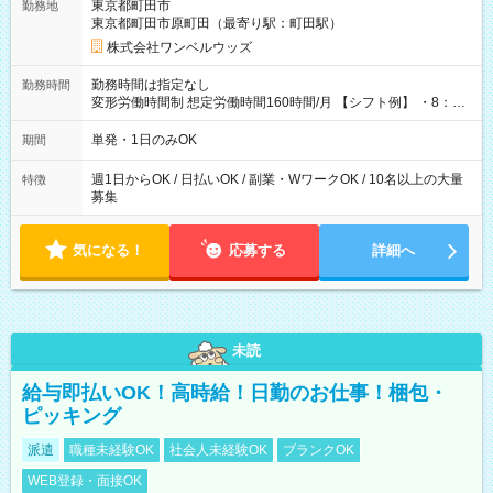
東京都町田市
勤務地
東京都町田市原町田（最寄り駅：町田駅）
株式会社ワンベルウッズ
勤務時間は指定なし
勤務時間
変形労働時間制 想定労働時間160時間/月 【シフト例】 ・8：00
～21：00
単発・1日のみOK
期間
週1日からOK / 日払いOK / 副業・WワークOK / 10名以上の大量
特徴
募集
気になる！
応募する
詳細へ
未読
給与即払いOK！高時給！日勤のお仕事！梱包・
ピッキング
派遣
職種未経験OK
社会人未経験OK
ブランクOK
WEB登録・面接OK