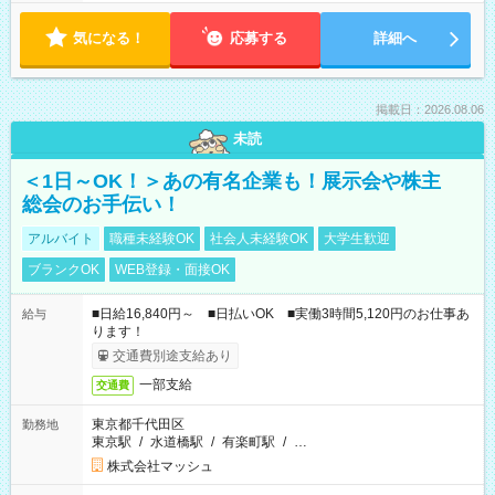
気になる！
応募する
詳細へ
掲載日：2026.08.06
未読
＜1日～OK！＞あの有名企業も！展示会や株主
総会のお手伝い！
アルバイト
職種未経験OK
社会人未経験OK
大学生歓迎
ブランクOK
WEB登録・面接OK
■日給16,840円～ ■日払いOK ■実働3時間5,120円のお仕事あ
給与
ります！
交通費別途支給あり
一部支給
交通費
東京都千代田区
勤務地
東京駅
/
水道橋駅
/
有楽町駅
/
…
株式会社マッシュ