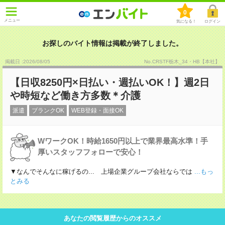
0
メニュー
気になる！
ログイン
お探しのバイト情報は掲載が終了しました。
掲載日 :2026
/
08
/
05
No.CRSTF栃木_34・HB【本社】
【日収8250円×日払い・週払いOK！】週2日
や時短など働き方多数＊介護
派遣
ブランクOK
WEB登録・面接OK
WワークOK！時給1650円以上で業界最高水準！手
厚いスタッフフォローで安心！
▼なんでそんなに稼げるの... 上場企業グループ会社ならでは
...もっ
とみる
あなたの閲覧履歴からのオススメ