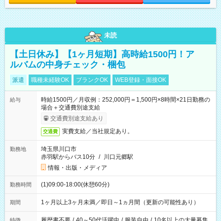
未読
【土日休み】【1ヶ月短期】高時給1500円！ア
ルバムの中身チェック・梱包
派遣
職種未経験OK
ブランクOK
WEB登録・面接OK
時給1500円／月収例：252,000円＝1,500円×8時間×21日勤務の
給与
場合＋交通費別途支給
交通費別途支給あり
実費支給／当社規定あり。
交通費
埼玉県川口市
勤務地
赤羽駅からバス10分
/
川口元郷駅
情報・出版・メディア
(1)09:00-18:00(休憩60分)
勤務時間
1ヶ月以上3ヶ月未満／即日～1ヵ月間（更新の可能性あり）
期間
履歴書不要
/
40～50代活躍中
/
服装自由
/
10名以上の大量募集
特徴