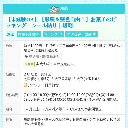
未読
【未経験OK】【服装＆髪色自由！】お菓子のピ
ッキング・シール貼り｜短期
派遣
職種未経験OK
ブランクOK
WEB登録・面接OK
時給1400円／月収例：117,600円＝1,400円×4時間×21日勤務の
給与
場合＋交通費別途支給
交通費別途支給あり
実費支給／当社規定あり。
交通費
さいたま市見沼区
勤務地
七里駅から車6分
/
大宮公園駅
/
大宮(埼玉県)駅
アパレル・日用雑貨
(1)14:00-18:00(休憩0分) (2)14:00-19:00(休憩0分) (3)14:00-
勤務時間
19:30(休憩0分) (4)14:00-20:00(休憩45分) ※お好きな時間が選べ
ます
1ヶ月以上3ヶ月未満／即日～8月末までの期間限定
期間
履歴書不要
/
40～50代活躍中
/
服装自由
/
シフト勤務
/
10名以
特徴
上の大量募集