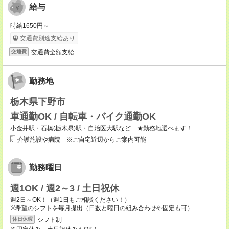
給与
時給1650円～
交通費別途支給あり
交通費全額支給
交通費
勤務地
栃木県下野市
車通勤OK / 自転車・バイク通勤OK
小金井駅・石橋(栃木県)駅・自治医大駅など ★勤務地選べます！
介護施設や病院 ※ご自宅近辺からご案内可能
勤務曜日
週1OK / 週2～3 / 土日祝休
週2日～OK！（週1日もご相談ください！）
※希望のシフトを毎月提出（日数と曜日の組み合わせや固定も可）
シフト制
休日休暇