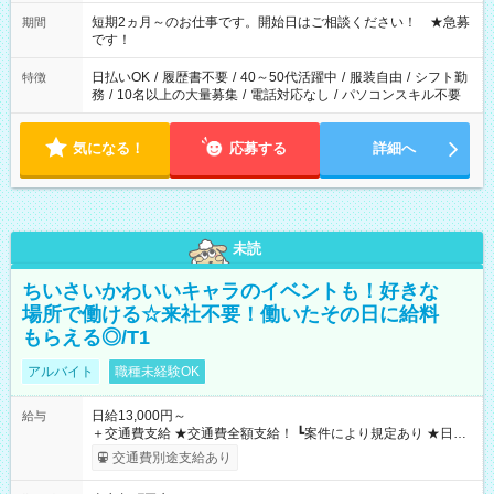
その他の時間帯もあなたのライフスタイルに合わせて お選びい
ただけます！ 【シフト固定もOK】★家庭の都合でお休みが必要
短期2ヵ月～のお仕事です。開始日はご相談ください！ ★急募
期間
な場合も遠慮なくご相談ください。 ※週最低15時間以上の勤務
です！
が必要です
日払いOK
/
履歴書不要
/
40～50代活躍中
/
服装自由
/
シフト勤
特徴
務
/
10名以上の大量募集
/
電話対応なし
/
パソコンスキル不要
気になる！
応募する
詳細へ
未読
ちいさいかわいいキャラのイベントも！好きな
場所で働ける☆来社不要！働いたその日に給料
もらえる◎/T1
アルバイト
職種未経験OK
日給13,000円～
給与
＋交通費支給 ★交通費全額支給！ ┗案件により規定あり ★日払
いOK！（規定あり） ┗働いたその日に現金GET♪ お仕事後はコ
交通費別途支給あり
ンビニATMから 日払い分を引き落とせます！ 【試用期間】試
用期間なし