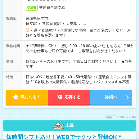
交通費全額支給
交通費
茨城県日立市
勤務地
日立駅
/
常陸多賀駅
/
大甕駅
/
…
＜選べる勤務地＞介護施設や病院 ※ご自宅の近くなど、お
好きな場所を選べます！
★1日5時間～OK！ （例）9:00～18:00のあいだ もちろん1日8時
勤務時間
間のお仕事もご紹介可能です！ご希望をお聞かせください！★
家庭の都合でお休みが必要な場合も遠慮なくご相談ください。
※週最低15時間以上の勤務が必要です
短期2ヵ月～のお仕事です。開始日はご相談ください！ ★急募
期間
です！
日払いOK
/
履歴書不要
/
40～50代活躍中
/
服装自由
/
シフト勤
特徴
務
/
10名以上の大量募集
/
電話対応なし
/
パソコンスキル不要
気になる！
応募する
詳細へ
掲載日：2026.08.06
未読
短時間シフトあり！WEBでサクッと登録OK＊