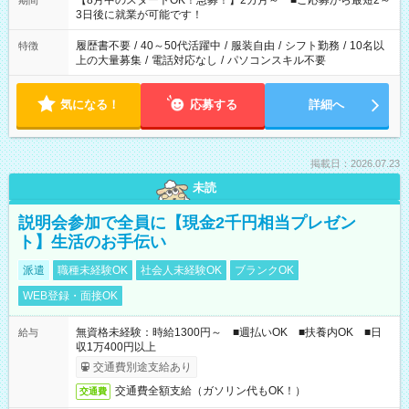
【8月中のスタートOK！急募！】2カ月～ ■ご応募から最短2～
期間
ね。 ※Wワーク希望の方へ 今ご覧のお仕事で希望する勤務時間
3日後に就業が可能です！
と、もう1つのお仕事の勤務時間。 合計で週40時間を超える場
合は応募できません。
履歴書不要
/
40～50代活躍中
/
服装自由
/
シフト勤務
/
10名以
特徴
上の大量募集
/
電話対応なし
/
パソコンスキル不要
気になる！
応募する
詳細へ
掲載日：2026.07.23
未読
説明会参加で全員に【現金2千円相当プレゼン
ト】生活のお手伝い
派遣
職種未経験OK
社会人未経験OK
ブランクOK
WEB登録・面接OK
無資格未経験：時給1300円～ ■週払いOK ■扶養内OK ■日
給与
収1万400円以上
交通費別途支給あり
交通費全額支給（ガソリン代もOK！）
交通費