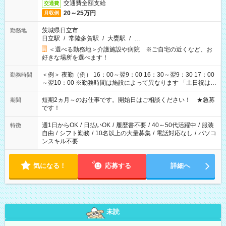
交通費全額支給
交通費
20～25万円
月収例
茨城県日立市
勤務地
日立駅
/
常陸多賀駅
/
大甕駅
/
…
＜選べる勤務地＞介護施設や病院 ※ご自宅の近くなど、お
好きな場所を選べます！
＜例＞ 夜勤（例） 16：00～翌9：00 16：30～翌9：30 17：00
勤務時間
～翌10：00 ※勤務時間は施設によって異なります 「土日祝は休
みたい」 「しっかり稼ぎたい」 「もう少し遅い時間から始めた
い」など ご希望にあったお仕事をご案内いたします。 ※未経験
短期2ヵ月～のお仕事です。開始日はご相談ください！ ★急募
期間
の方の場合は1～2ヶ月間は日中での仕事を経験いただき、 お
です！
仕事に慣れてからの夜勤になります。 ★家庭の都合でお休みが
必要な場合も遠慮なくご相談ください。
週1日からOK
/
日払いOK
/
履歴書不要
/
40～50代活躍中
/
服装
特徴
自由
/
シフト勤務
/
10名以上の大量募集
/
電話対応なし
/
パソコ
ンスキル不要
気になる！
応募する
詳細へ
未読