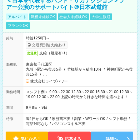
＜日本を代表するバンド＊サカナクション＞ツ
アー公演のサポートバイト＠日本武道館
アルバイト
職種未経験OK
社会人未経験OK
大学生歓迎
ブランクOK
時給1250円～
給与
交通費別途支給あり
支給（規定有り）
交通費
東京都千代田区
勤務地
九段下駅から徒歩5分
/
竹橋駅から徒歩10分
/
神保町駅から徒
歩15分
/
…
株式会社ライブパワー
＜シフト例＞ 9:00～22:30 12:30～22:00 15:30～21:00 12:30～
勤務時間
19:00 12:30～22:00 上記の時間から好きな時間を選べます！ ※
時間は変更となる可能性があります
9月8日・9日
期間
週1日からOK
/
履歴書不要
/
副業・WワークOK
/
シフト勤務
/
特徴
電話対応なし
/
パソコンスキル不要
気になる！
応募する
詳細へ