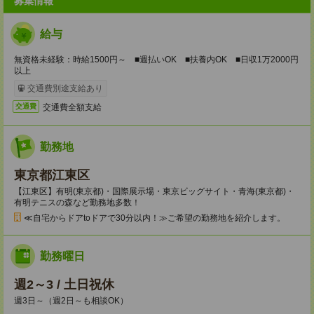
募集情報
給与
無資格未経験：時給1500円～ ■週払いOK ■扶養内OK ■日収1万2000円
以上
交通費別途支給あり
交通費全額支給
交通費
勤務地
東京都江東区
【江東区】有明(東京都)・国際展示場・東京ビッグサイト・青海(東京都)・
有明テニスの森など勤務地多数！
≪自宅からドアtoドアで30分以内！≫ご希望の勤務地を紹介します。
勤務曜日
週2～3 / 土日祝休
週3日～（週2日～も相談OK）