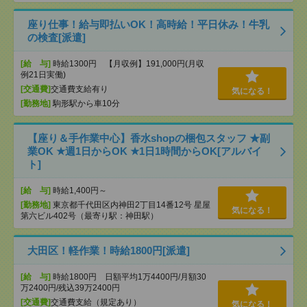
座り仕事！給与即払いOK！高時給！平日休み！牛乳
の検査[派遣]
[給 与]
時給1300円 【月収例】191,000円(月収
例21日実働)
[交通費]
交通費支給有り
気になる！
[勤務地]
駒形駅から車10分
【座り＆手作業中心】香水shopの梱包スタッフ ★副
業OK ★週1日からOK ★1日1時間からOK[アルバイ
ト]
[給 与]
時給1,400円～
[勤務地]
東京都千代田区内神田2丁目14番12号 星屋
気になる！
第六ビル402号（最寄り駅：神田駅）
大田区！軽作業！時給1800円[派遣]
[給 与]
時給1800円 日額平均1万4400円/月額30
万2400円/残込39万2400円
[交通費]
交通費支給（規定あり）
気になる！