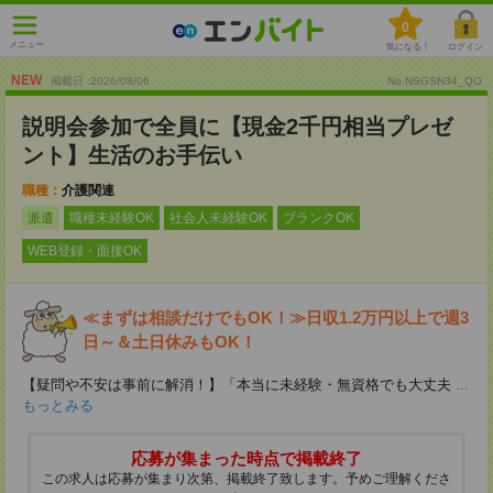
0
メニュー
気になる！
ログイン
NEW
掲載日 :2026
/
08
/
06
No.NSGSN34_QO
説明会参加で全員に【現金2千円相当プレゼ
ント】生活のお手伝い
職種：
介護関連
派遣
職種未経験OK
社会人未経験OK
ブランクOK
WEB登録・面接OK
≪まずは相談だけでもOK！≫日収1.2万円以上で週3
日～＆土日休みもOK！
【疑問や不安は事前に解消！】「本当に未経験・無資格でも大丈夫
...
もっとみる
応募が集まった時点で掲載終了
この求人は応募が集まり次第、掲載終了致します。予めご理解くださ