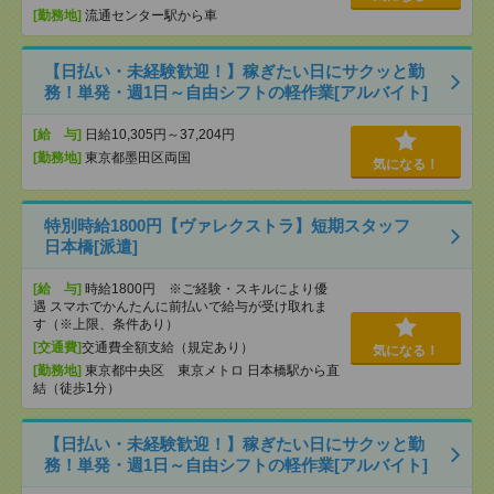
[勤務地]
流通センター駅から車
【日払い・未経験歓迎！】稼ぎたい日にサクッと勤
務！単発・週1日～自由シフトの軽作業[アルバイト]
[給 与]
日給10,305円～37,204円
[勤務地]
東京都墨田区両国
気になる！
特別時給1800円【ヴァレクストラ】短期スタッフ
日本橋[派遣]
[給 与]
時給1800円 ※ご経験・スキルにより優
遇 スマホでかんたんに前払いで給与が受け取れま
す（※上限、条件あり）
[交通費]
交通費全額支給（規定あり）
気になる！
[勤務地]
東京都中央区 東京メトロ 日本橋駅から直
結（徒歩1分）
【日払い・未経験歓迎！】稼ぎたい日にサクッと勤
務！単発・週1日～自由シフトの軽作業[アルバイト]