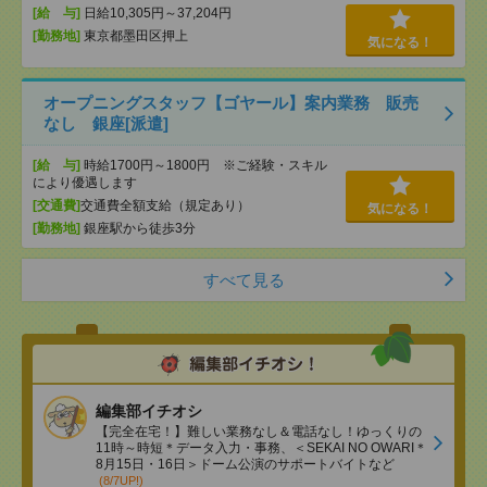
[給 与]
日給10,305円～37,204円
[勤務地]
東京都墨田区押上
気になる！
オープニングスタッフ【ゴヤール】案内業務 販売
なし 銀座[派遣]
[給 与]
時給1700円～1800円 ※ご経験・スキル
により優遇します
[交通費]
交通費全額支給（規定あり）
気になる！
[勤務地]
銀座駅から徒歩3分
すべて見る
編集部イチオシ
【完全在宅！】難しい業務なし＆電話なし！ゆっくりの
11時～時短＊データ入力・事務、＜SEKAI NO OWARI＊
8月15日・16日＞ドーム公演のサポートバイトなど
(8/7UP!)