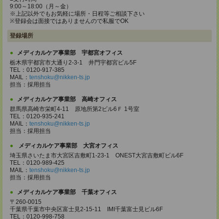
9:00～18:00（月～金）
※上記以外でもお気軽に場所・日程等ご相談下さい
※登録会は面接ではありませんので私服でOK
登録場所
メディカルケア事業部 宇都宮オフィス
栃木県宇都宮市大通り2-3-1 井門宇都宮ビル5F
TEL：0120-917-385
MAIL：
tenshoku@nikken-ts.jp
担当：採用担当
メディカルケア事業部 高崎オフィス
群馬県高崎市栄町4-11 原地所第2ビル6Ｆ 1号室
TEL：0120-935-241
MAIL：
tenshoku@nikken-ts.jp
担当：採用担当
メディカルケア事業部 大宮オフィス
埼玉県さいたま市大宮区吉敷町1-23-1 ONEST大宮吉敷町ビル6F
TEL：0120-989-425
MAIL：
tenshoku@nikken-ts.jp
担当：採用担当
メディカルケア事業部 千葉オフィス
〒260-0015
千葉県千葉市中央区富士見2-15-11 IMI千葉富士見ビル6F
TEL：0120-998-758