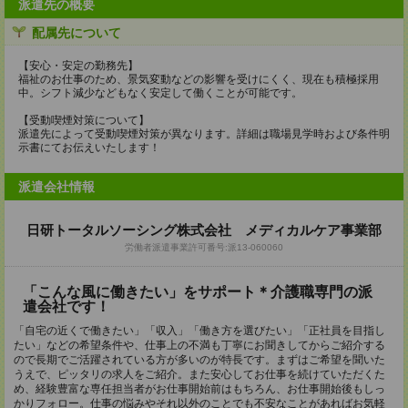
派遣先の概要
配属先について
【安心・安定の勤務先】
福祉のお仕事のため、景気変動などの影響を受けにくく、現在も積極採用
中。シフト減少などもなく安定して働くことが可能です。
【受動喫煙対策について】
派遣先によって受動喫煙対策が異なります。詳細は職場見学時および条件明
示書にてお伝えいたします！
派遣会社情報
日研トータルソーシング株式会社 メディカルケア事業部
労働者派遣事業許可番号:派13-060060
「こんな風に働きたい」をサポート＊介護職専門の派
遣会社です！
「自宅の近くで働きたい」「収入」「働き方を選びたい」「正社員を目指し
たい」などの希望条件や、仕事上の不満も丁寧にお聞きしてからご紹介する
ので長期でご活躍されている方が多いのが特長です。まずはご希望を聞いた
うえで、ピッタリの求人をご紹介。また安心してお仕事を続けていただくた
め、経験豊富な専任担当者がお仕事開始前はもちろん、お仕事開始後もしっ
かりフォロー。仕事の悩みやそれ以外のことでも不安なことがあればお気軽