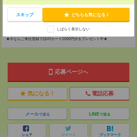
神奈川県横浜市保土ケ谷区神戸町134 横浜ビジネスパークサウスタワー
2F B区画
TEL：0120-901-799
スキップ
どちらも気になる！
MAIL：
tenshoku@nikken-ts.jp
担当：採用担当
しばらく表示しない
登録交通費
★今ならご来社登録でQUOカード2000円分をプレゼント中★
応募ページへ
気になる！
電話応募
メール
LINE
で送る
で送る
シェア
ツイート
ブックマーク