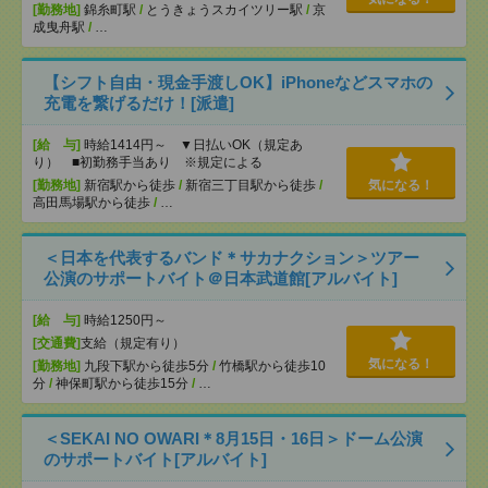
[勤務地]
錦糸町駅
/
とうきょうスカイツリー駅
/
京
成曳舟駅
/
…
【シフト自由・現金手渡しOK】iPhoneなどスマホの
充電を繋げるだけ！[派遣]
[給 与]
時給1414円～ ▼日払いOK（規定あ
り） ■初勤務手当あり ※規定による
[勤務地]
新宿駅から徒歩
/
新宿三丁目駅から徒歩
/
気になる！
高田馬場駅から徒歩
/
…
＜日本を代表するバンド＊サカナクション＞ツアー
公演のサポートバイト＠日本武道館[アルバイト]
[給 与]
時給1250円～
[交通費]
支給（規定有り）
気になる！
[勤務地]
九段下駅から徒歩5分
/
竹橋駅から徒歩10
分
/
神保町駅から徒歩15分
/
…
＜SEKAI NO OWARI＊8月15日・16日＞ドーム公演
のサポートバイト[アルバイト]