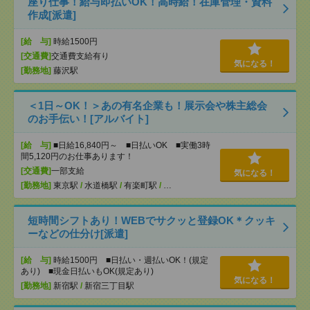
座り仕事！給与即払いOK！高時給！在庫管理・資料
作成[派遣]
[給 与]
時給1500円
[交通費]
交通費支給有り
気になる！
[勤務地]
藤沢駅
＜1日～OK！＞あの有名企業も！展示会や株主総会
のお手伝い！[アルバイト]
[給 与]
■日給16,840円～ ■日払いOK ■実働3時
間5,120円のお仕事あります！
[交通費]
一部支給
気になる！
[勤務地]
東京駅
/
水道橋駅
/
有楽町駅
/
…
短時間シフトあり！WEBでサクッと登録OK＊クッキ
ーなどの仕分け[派遣]
[給 与]
時給1500円 ■日払い・週払いOK！(規定
あり) ■現金日払いもOK(規定あり)
気になる！
[勤務地]
新宿駅
/
新宿三丁目駅