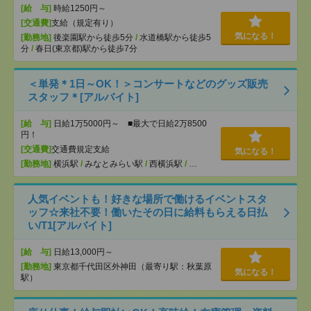
[給 与]
時給1250円～
[交通費]
支給（規定有り）
気になる！
[勤務地]
後楽園駅から徒歩5分
/
水道橋駅から徒歩5
分
/
春日(東京都)駅から徒歩7分
＜単発＊1日～OK！＞コンサートなどのグッズ販売
スタッフ＊[アルバイト]
[給 与]
日給1万5000円～ ■最大で日給2万8500
円！
[交通費]
交通費規定支給
気になる！
[勤務地]
横浜駅
/
みなとみらい駅
/
西横浜駅
/
…
人気イベントも！好きな場所で働けるイベントスタ
ッフ☆来社不要！働いたその日に給料もらえる日払
い/T1[アルバイト]
[給 与]
日給13,000円～
[勤務地]
東京都千代田区外神田（最寄り駅：秋葉原
気になる！
駅）