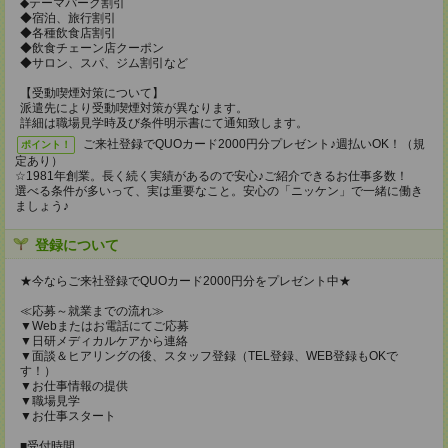
◆テーマパーク割引
◆宿泊、旅行割引
◆各種飲食店割引
◆飲食チェーン店クーポン
◆サロン、スパ、ジム割引など
【受動喫煙対策について】
派遣先により受動喫煙対策が異なります。
詳細は職場見学時及び条件明示書にて通知致します。
ご来社登録でQUOカード2000円分プレゼント♪週払いOK！（規
ポイント！
定あり）
☆1981年創業。長く続く実績があるので安心♪ご紹介できるお仕事多数！
選べる条件が多いって、実は重要なこと。安心の「ニッケン」で一緒に働き
ましょう♪
登録について
★今ならご来社登録でQUOカード2000円分をプレゼント中★
≪応募～就業までの流れ≫
▼Webまたはお電話にてご応募
▼日研メディカルケアから連絡
▼面談＆ヒアリングの後、スタッフ登録（TEL登録、WEB登録もOKで
す！）
▼お仕事情報の提供
▼職場見学
▼お仕事スタート
■受付時間