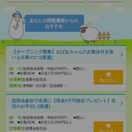
あなたの閲覧履歴からの
おすすめ
【オープニング募集】おばあちゃんのお散歩付き添
いも仕事の1つ[派遣]
[給 与]
無資格未経験：時給1500円～ ■週払い
OK ■扶養内OK ■日収1万2000円以上
[交通費]
交通費全額支給
気になる！
[勤務地]
巣鴨駅
/
目白駅
/
北池袋駅
/
…
説明会参加で全員に【現金2千円相当プレゼント】生
活のお手伝い[派遣]
[給 与]
無資格未経験：時給1500円～ ■週払い
OK ■扶養内OK ■日収1万2000円以上
[交通費]
交通費全額支給
気になる！