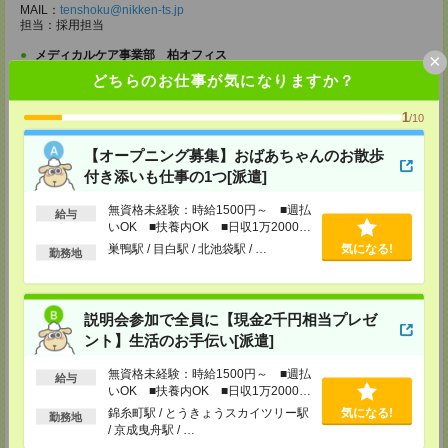
MAIL：
tenshoku@nikken-ts.jp
担当：採用担当
メディカルケア事業部 柏オフィス
×
千葉県柏市末広町5-19 第12関口ビル7F 705号室
どちらのお仕事が気になりますか？
TEL：0120-935-218
MAIL：
tenshoku@nikken-ts.jp
1
/10
担当：採用担当
メディカルケア事業部 新宿オフィス
【オープニング募集】おばあちゃんのお散歩
東京都新宿区新宿2-3-10 新宿御苑ビル6階
付き添いも仕事の1つ[派遣]
TEL：0120-457-235
MAIL：
tenshoku@nikken-ts.jp
無資格未経験：時給1500円～ ■週払
給与
担当：採用担当
いOK ■扶養内OK ■日収1万2000円
以上
メディカルケア事業部 立川事業所
巣鴨駅 / 目白駅 / 北池袋駅 / …
気になる!
勤務地
東京都立川市錦町1-12-14
TEL：0120-934-200
MAIL：
tenshoku@nikken-ts.jp
担当：採用担当
説明会参加で全員に【現金2千円相当プレゼ
ント】生活のお手伝い[派遣]
メディカルケア事業部 町田オフィス
東京都町田市森野1-7-23 大樹生命町田ビル6F
無資格未経験：時給1500円～ ■週払
TEL：0120-453-285
給与
MAIL：
tenshoku@nikken-ts.jp
いOK ■扶養内OK ■日収1万2000円
担当：採用担当
以上
錦糸町駅 / とうきょうスカイツリー駅
気になる!
勤務地
/ 京成曳舟駅 / …
メディカルケア事業部 横浜オフィス