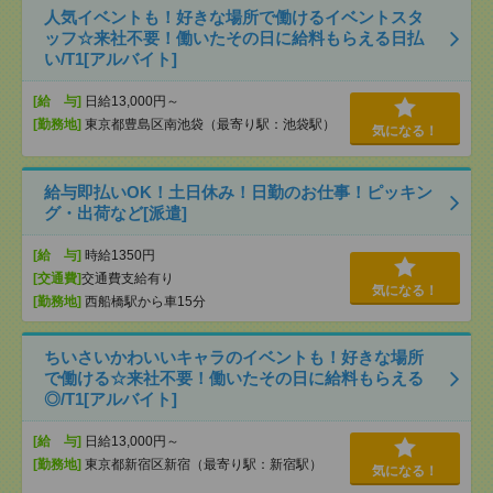
人気イベントも！好きな場所で働けるイベントスタ
ッフ☆来社不要！働いたその日に給料もらえる日払
い/T1[アルバイト]
[給 与]
日給13,000円～
[勤務地]
東京都豊島区南池袋（最寄り駅：池袋駅）
気になる！
給与即払いOK！土日休み！日勤のお仕事！ピッキン
グ・出荷など[派遣]
[給 与]
時給1350円
[交通費]
交通費支給有り
気になる！
[勤務地]
西船橋駅から車15分
ちいさいかわいいキャラのイベントも！好きな場所
で働ける☆来社不要！働いたその日に給料もらえる
◎/T1[アルバイト]
[給 与]
日給13,000円～
[勤務地]
東京都新宿区新宿（最寄り駅：新宿駅）
気になる！