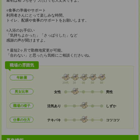
最初は相づちをうつだけでも大丈夫ですよ。
○食事の準備やサポート
利用者さんにとって楽しみな時間。
トイレ、配膳や食事のサポートをお願いします。
○入浴のお手伝い
「気持ちよかった」「さっぱりした」など
感謝の声が聞けますよ。
＊最短2ヶ月で勤務地変更が可能。
「合わない」と思ったら気軽にご相談くださいね。
職場の雰囲気
年齢層
20代
30
40
50
60
男女比率
女性
男性
職場の様子
活気あり
しずか
仕事の仕方
テキパキ
コツコツ