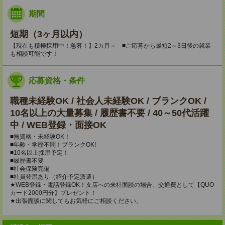
期間
短期（3ヶ月以内）
【現在も積極採用中！急募！】2カ月～ ■ご応募から最短2～3日後の就業
も相談可能です！
応募資格・条件
職種未経験OK / 社会人未経験OK / ブランクOK /
10名以上の大量募集 / 履歴書不要 / 40～50代活躍
中 / WEB登録・面接OK
■無資格・未経験OK！
■年齢・学歴不問！ブランクOK!
■10名以上採用予定！
■履歴書不要
■社会保険完備
■社員登用あり（紹介予定派遣）
★WEB登録・電話登録OK！支店への来社面談の場合、交通費として【QUO
カード2000円分】プレゼント！
★出張面談に関してもお気軽にご相談ください。