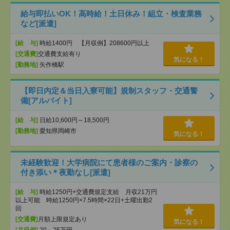
給与即払いOK！高時給！土日休み！組立・検査業務
など[派遣]
[給 与]
時給1400円 【月収例】208600円以上
[交通費]
交通費支給有り
気になる！
[勤務地]
矢作橋駅
【即日内定＆当日入寮可能】規制スタッフ・交通警
備[アルバイト]
[給 与]
日給10,600円～18,500円
[勤務地]
愛知県岡崎市
気になる！
未経験歓迎！大学病院にて患者様のご案内・診察の
付き添い＊夜勤なし[派遣]
[給 与]
時給1250円+交通費規定支給 月収21万円
以上可能 時給1250円×7.5時間×22日+土曜出勤2
回
[交通費]
月額上限規定あり
気になる！