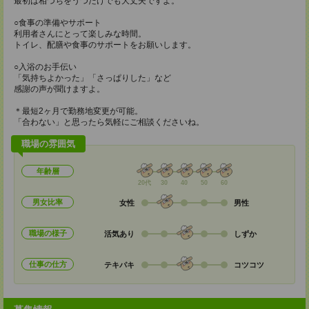
最初は相づちをうつだけでも大丈夫ですよ。
○食事の準備やサポート
利用者さんにとって楽しみな時間。
トイレ、配膳や食事のサポートをお願いします。
○入浴のお手伝い
「気持ちよかった」「さっぱりした」など
感謝の声が聞けますよ。
＊最短2ヶ月で勤務地変更が可能。
「合わない」と思ったら気軽にご相談くださいね。
職場の雰囲気
年齢層
20代
30
40
50
60
男女比率
女性
男性
職場の様子
活気あり
しずか
仕事の仕方
テキパキ
コツコツ