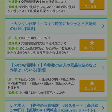
[交通費]
■ 交通費規定内支給 ※派遣先による
気になる！
[勤務地]
栄(愛知県)駅から徒歩5分
/
金山(愛知県)駅
から徒歩5分
/
伏見(愛知県)駅から徒歩5分
/
…
〈カンタン作業！〉スキマ時間にサクッと＊文房具
の仕分け[派遣]
[給 与]
時給1,500円～1,875円
[交通費]
■ 交通費規定内支給 ※派遣先による
気になる！
[勤務地]
星ケ丘(愛知県)駅から徒歩5分
/
名古屋大学
駅から徒歩5分
/
今池(愛知県)駅から徒歩5分
/
…
【50代も活躍中！】印刷物の封入や景品箱詰めなど
作業はいろいろ[派遣]
[給 与]
時給1400円 ＊日給9,800円＝時給1,400
円×実働7時間 ＊日払い・週払い（速払システム）
制度あり
気になる！
[勤務地]
上小田井駅から無料送迎バス10分
レア求人！［物件の写真撮影］8月スタート｜高時給
1700円｜未経験OK！岡崎市(cb1sr02)[アルバイト]