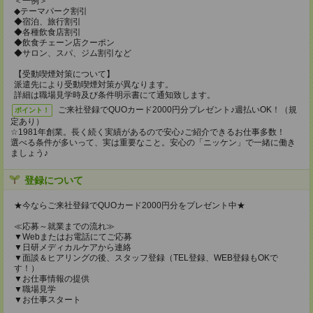
＜一例＞
◆テーマパーク割引
◆宿泊、旅行割引
◆各種飲食店割引
◆飲食チェーン店クーポン
◆サロン、スパ、ジム割引など
【受動喫煙対策について】
派遣先により受動喫煙対策が異なります。
詳細は職場見学時及び条件明示書にて通知致します。
ご来社登録でQUOカード2000円分プレゼント♪週払いOK！（規
ポイント！
定あり）
☆1981年創業。長く続く実績があるので安心♪ご紹介できるお仕事多数！
選べる条件が多いって、実は重要なこと。安心の「ニッケン」で一緒に働き
ましょう♪
登録について
★今ならご来社登録でQUOカード2000円分をプレゼント中★
≪応募～就業までの流れ≫
▼Webまたはお電話にてご応募
▼日研メディカルケアから連絡
▼面談＆ヒアリングの後、スタッフ登録（TEL登録、WEB登録もOKで
す！）
▼お仕事情報の提供
▼職場見学
▼お仕事スタート