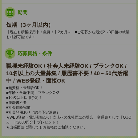
期間
短期（3ヶ月以内）
【現在も積極採用中！急募！】2カ月～ ■ご応募から最短2～3日後の就業
も相談可能です！
応募資格・条件
職種未経験OK / 社会人未経験OK / ブランクOK /
10名以上の大量募集 / 履歴書不要 / 40～50代活躍
中 / WEB登録・面接OK
■無資格・未経験OK！
■年齢・学歴不問！ブランクOK!
■10名以上採用予定！
■履歴書不要
■社会保険完備
■社員登用あり（紹介予定派遣）
★WEB登録・電話登録OK！支店への来社面談の場合、交通費として【QUO
カード2000円分】プレゼント！
★出張面談に関してもお気軽にご相談ください。