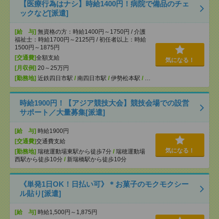
【医療行為はナシ】時給1400円！病院で備品のチェ
ックなど[派遣]
[給 与]
無資格の方：時給1400円～1750円 / 介護
福祉士：時給1700円～2125円 / 初任者以上：時給
1500円～1875円
[交通費]
全額支給
気になる！
[月収例]
20～25万円
[勤務地]
近鉄四日市駅
/
南四日市駅
/
伊勢松本駅
/
…
時給1900円！【アジア競技大会】競技会場での設営
サポート／大量募集[派遣]
[給 与]
時給1900円
[交通費]
交通費支給
気になる！
[勤務地]
瑞穂運動場東駅から徒歩7分
/
瑞穂運動場
西駅から徒歩10分
/
新瑞橋駅から徒歩10分
《単発1日OK！日払い可》＊お菓子のモクモクシー
ル貼り[派遣]
[給 与]
時給1,500円～1,875円