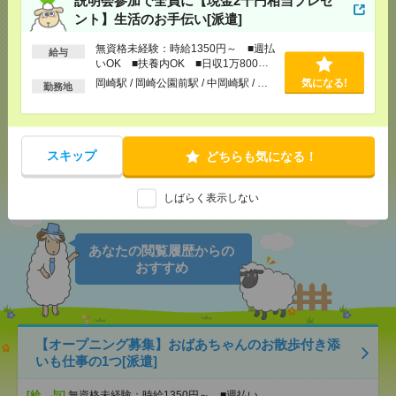
応募ページへ
ント】生活のお手伝い[派遣]
無資格未経験：時給1350円～ ■週払
給与
気になる！
電話応募
いOK ■扶養内OK ■日収1万800円
以上
岡崎駅 / 岡崎公園前駅 / 中岡崎駅 / …
気になる!
勤務地
メール
LINE
で送る
で送る
スキップ
どちらも気になる！
シェア
ツイート
ブックマーク
しばらく表示しない
あなたの閲覧履歴からの
おすすめ
【オープニング募集】おばあちゃんのお散歩付き添
いも仕事の1つ[派遣]
[給 与]
無資格未経験：時給1350円～ ■週払い