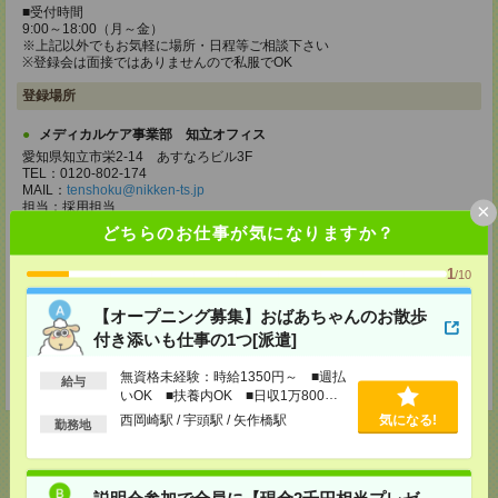
■受付時間
9:00～18:00（月～金）
※上記以外でもお気軽に場所・日程等ご相談下さい
※登録会は面接ではありませんので私服でOK
登録場所
メディカルケア事業部 知立オフィス
愛知県知立市栄2-14 あすなろビル3F
TEL：0120-802-174
MAIL：
tenshoku@nikken-ts.jp
×
担当：採用担当
どちらのお仕事が気になりますか？
メディカルケア事業部 名古屋オフィス
愛知県名古屋市西区牛島町2-5 TOMITA.BLD 4階
1
/10
TEL：0120-455-091
MAIL：
tenshoku@nikken-ts.jp
担当：採用担当
【オープニング募集】おばあちゃんのお散歩
付き添いも仕事の1つ[派遣]
登録交通費
無資格未経験：時給1350円～ ■週払
★今ならご来社登録でQUOカード2000円分をプレゼント中★
給与
いOK ■扶養内OK ■日収1万800円
以上
西岡崎駅 / 宇頭駅 / 矢作橋駅
気になる!
勤務地
説明会参加で全員に【現金2千円相当プレゼ