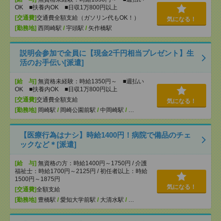
OK ■扶養内OK ■日収1万800円以上
[交通費]
交通費全額支給（ガソリン代もOK！）
気になる！
[勤務地]
西岡崎駅
/
宇頭駅
/
矢作橋駅
説明会参加で全員に【現金2千円相当プレゼント】生
活のお手伝い[派遣]
[給 与]
無資格未経験：時給1350円～ ■週払い
OK ■扶養内OK ■日収1万800円以上
[交通費]
交通費全額支給
気になる！
[勤務地]
岡崎駅
/
岡崎公園前駅
/
中岡崎駅
/
…
【医療行為はナシ】時給1400円！病院で備品のチェ
ックなど＊[派遣]
[給 与]
無資格の方：時給1400円～1750円 / 介護
福祉士：時給1700円～2125円 / 初任者以上：時給
1500円～1875円
気になる！
[交通費]
全額支給
[勤務地]
豊橋駅
/
愛知大学前駅
/
大清水駅
/
…