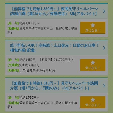
【無資格でも時給1,830円～】夜間見守りヘルパー✨
訪問介護（週1日から／夜勤専従） /Jb[アルバイト]
[給 与]
時給1,830円～
[勤務地]
愛知県岡崎市宇頭町向山（最寄り駅：宇頭
気になる！
駅）
給与即払いOK！高時給！土日休み！日勤のお仕事！
梱包作業[派遣]
[給 与]
時給1450円 【月収例】211700円以上
[交通費]
交通費支給有り
気になる！
[勤務地]
大門(愛知県)駅から車16分
【無資格でも時給1,510円～】見守りヘルパー✨訪問
介護（週1日から／日勤のみ） /Ja[アルバイト]
[給 与]
時給1,510円～
[勤務地]
愛知県岡崎市宇頭町向山（最寄り駅：宇頭
気になる！
駅）