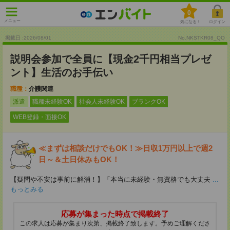
0
メニュー
気になる！
ログイン
掲載日 :2026
/
08
/
01
No.NKSTKR08_QO
説明会参加で全員に【現金2千円相当プレゼ
ント】生活のお手伝い
職種：
介護関連
派遣
職種未経験OK
社会人未経験OK
ブランクOK
WEB登録・面接OK
≪まずは相談だけでもOK！≫日収1万円以上で週2
日～＆土日休みもOK！
【疑問や不安は事前に解消！】「本当に未経験・無資格でも大丈夫
...
もっとみる
応募が集まった時点で掲載終了
この求人は応募が集まり次第、掲載終了致します。予めご理解くださ