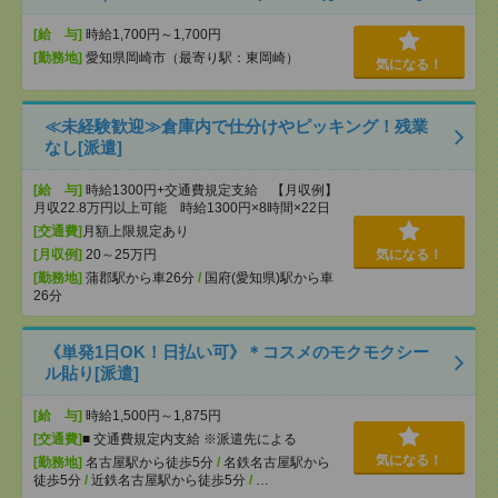
[給 与]
時給1,700円～1,700円
[勤務地]
愛知県岡崎市（最寄り駅：東岡崎）
気になる！
≪未経験歓迎≫倉庫内で仕分けやピッキング！残業
なし[派遣]
[給 与]
時給1300円+交通費規定支給 【月収例】
月収22.8万円以上可能 時給1300円×8時間×22日
[交通費]
月額上限規定あり
[月収例]
20～25万円
気になる！
[勤務地]
蒲郡駅から車26分
/
国府(愛知県)駅から車
26分
《単発1日OK！日払い可》＊コスメのモクモクシー
ル貼り[派遣]
[給 与]
時給1,500円～1,875円
[交通費]
■ 交通費規定内支給 ※派遣先による
気になる！
[勤務地]
名古屋駅から徒歩5分
/
名鉄名古屋駅から
徒歩5分
/
近鉄名古屋駅から徒歩5分
/
…