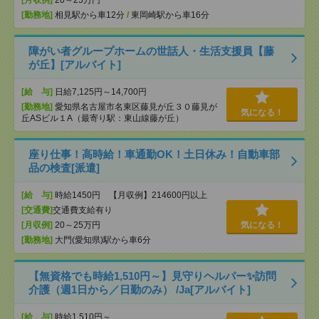
[月収例]
20～25万円
[勤務地]
相見駅から車12分
/
東岡崎駅から車16分
障がい者グループホームの世話人・生活支援員【藤
が丘】[アルバイト]
[給 与]
日給7,125円～14,700円
[勤務地]
愛知県名古屋市名東区藤見が丘３０藤見が
気になる！
丘ASビル１A（最寄り駅：東山線藤が丘）
座り仕事！高時給！車通勤OK！土日休み！自動車部
品の検査[派遣]
[給 与]
時給1450円 【月収例】214600円以上
[交通費]
交通費支給有り
[月収例]
20～25万円
気になる！
[勤務地]
大門(愛知県)駅から車6分
【無資格でも時給1,510円～】見守りヘルパー✨訪問
介護（週1日から／日勤のみ） /Ja[アルバイト]
[給 与]
時給1,510円～