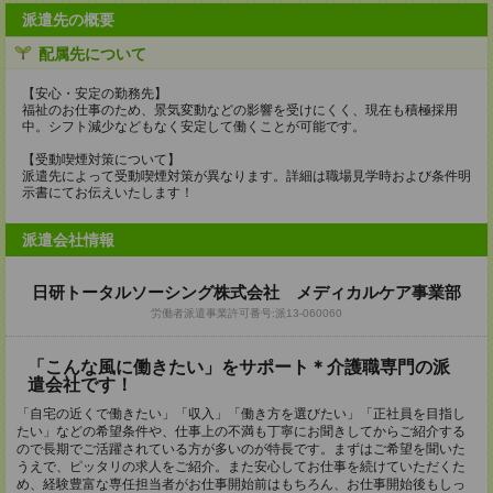
派遣先の概要
配属先について
【安心・安定の勤務先】
福祉のお仕事のため、景気変動などの影響を受けにくく、現在も積極採用
中。シフト減少などもなく安定して働くことが可能です。
【受動喫煙対策について】
派遣先によって受動喫煙対策が異なります。詳細は職場見学時および条件明
示書にてお伝えいたします！
派遣会社情報
日研トータルソーシング株式会社 メディカルケア事業部
労働者派遣事業許可番号:派13-060060
「こんな風に働きたい」をサポート＊介護職専門の派
遣会社です！
「自宅の近くで働きたい」「収入」「働き方を選びたい」「正社員を目指し
たい」などの希望条件や、仕事上の不満も丁寧にお聞きしてからご紹介する
ので長期でご活躍されている方が多いのが特長です。まずはご希望を聞いた
うえで、ピッタリの求人をご紹介。また安心してお仕事を続けていただくた
め、経験豊富な専任担当者がお仕事開始前はもちろん、お仕事開始後もしっ