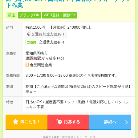
ト作業
派遣
ブランクOK
WEB登録・面接OK
時給1500円 【月収例】240000円以上
給与
交通費別途支給あり
交通費支給有り
交通費
愛知県岡崎市
勤務地
西岡崎駅
から徒歩14分
食品関連企業
8:00～17:00 9:00～18:00 ※表記のうち実働8時間です。
勤務時間
長期【ご応募から1週間以内(最短2日目)のスピード就業が可能】
期間
即日～
日払いOK
/
履歴書不要
/
シフト勤務
/
電話対応なし
/
パソコン
特徴
スキル不要
気になる！
応募する
詳細へ
掲載元企業名
株式会社テクノ・サービス