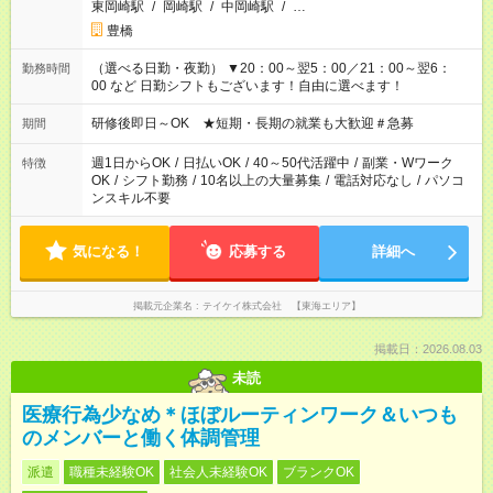
東岡崎駅
/
岡崎駅
/
中岡崎駅
/
…
豊橋
（選べる日勤・夜勤） ▼20：00～翌5：00／21：00～翌6：
勤務時間
00 など 日勤シフトもございます！自由に選べます！
研修後即日～OK ★短期・長期の就業も大歓迎＃急募
期間
週1日からOK
/
日払いOK
/
40～50代活躍中
/
副業・Wワーク
特徴
OK
/
シフト勤務
/
10名以上の大量募集
/
電話対応なし
/
パソコ
ンスキル不要
気になる！
応募する
詳細へ
掲載元企業名
テイケイ株式会社 【東海エリア】
掲載日：2026.08.03
未読
医療行為少なめ＊ほぼルーティンワーク＆いつも
のメンバーと働く体調管理
派遣
職種未経験OK
社会人未経験OK
ブランクOK