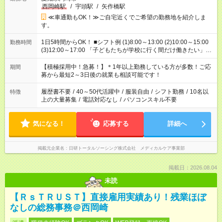
西岡崎駅
/
宇頭駅
/
矢作橋駅
≪車通勤もOK！≫ご自宅近くでご希望の勤務地を紹介しま
す。
1日5時間からOK！ ■シフト例 (1)8:00～13:00 (2)10:00～15:00
勤務時間
(3)12:00～17:00 「子どもたちが学校に行く間だけ働きたい」
「余裕を持って夕飯の準備がしたい」 「午前中は働いて、午後
はプライベートの時間にしたい」 など、ご希望を教えてくださ
【積極採用中！急募！】＊1年以上勤務している方が多数！ご応
期間
いね。 ※Wワーク希望の方へ 今ご覧のお仕事で希望する勤務時
募から最短2～3日後の就業も相談可能です！
間と、もう1つのお仕事の勤務時間。 合計で週40時間を超える
場合は応募できません。
履歴書不要
/
40～50代活躍中
/
服装自由
/
シフト勤務
/
10名以
特徴
上の大量募集
/
電話対応なし
/
パソコンスキル不要
気になる！
応募する
詳細へ
掲載元企業名
日研トータルソーシング株式会社 メディカルケア事業部
掲載日：2026.08.04
未読
【ＲｓＴＲＵＳＴ】直接雇用実績あり！残業ほぼ
なしの総務事務＠西岡崎