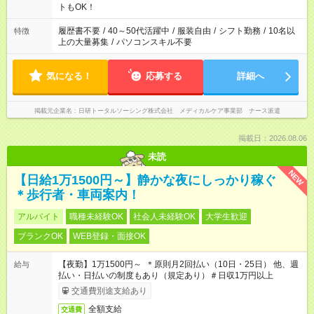
ーク希望の方へ 今ご覧のお仕事で希望する勤務時間と、もう1つ
トもOK！
のお仕事の勤務時間。 合計で週40時間を超える場合は応募でき
ません
履歴書不要
/
40～50代活躍中
/
服装自由
/
シフト勤務
/
10名以
特徴
上の大量募集
/
パソコンスキル不要
気になる！
応募する
詳細へ
掲載元企業名
日研トータルソーシング株式会社 メディカルケア事業部 ナース派遣
掲載日：2026.08.06
未読
NEW
【日給1万1500円～】静かな夜にしっかり稼ぐ
＊歩行者・車両案内！
アルバイト
職種未経験OK
社会人未経験OK
大学生歓迎
ブランクOK
WEB登録・面接OK
【夜勤】1万1500円～ ＊原則月2回払い（10日・25日） 他、週
給与
払い・日払いの制度もあり（規定あり）＃日収1万円以上
交通費別途支給あり
全額支給
交通費