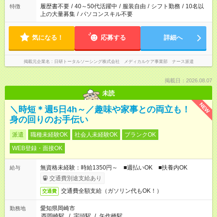
ません
履歴書不要
/
40～50代活躍中
/
服装自由
/
シフト勤務
/
10名以
特徴
上の大量募集
/
パソコンスキル不要
気になる！
応募する
詳細へ
掲載元企業名
日研トータルソーシング株式会社 メディカルケア事業部 ナース派遣
掲載日：2026.08.07
未読
NEW
＼時短＊週5日4h～／趣味や家事との両立も！
身の回りのお手伝い
派遣
職種未経験OK
社会人未経験OK
ブランクOK
WEB登録・面接OK
無資格未経験：時給1350円～ ■週払いOK ■扶養内OK
給与
交通費別途支給あり
交通費全額支給（ガソリン代もOK！）
交通費
愛知県岡崎市
勤務地
西岡崎駅
/
宇頭駅
/
矢作橋駅