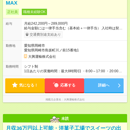
MAX
正社員
職種未経験OK
月給242,200円～289,000円
給与
給与金額には一律手当含む（基本給＋一律手当） 入社時は契約
社員としてご就業いただきます（1年後正社員登用） ※上記金額
交通費別途支給あり
に加えて、別途各種手当も支給いたします。 【その他各種手
当】
愛知県岡崎市
勤務地
愛知県岡崎市島坂町川ノ前15番地1
大興運輸株式会社
シフト制
勤務時間
1日あたりの実働時間：最大8時間/日 ・8:00～17:00 ・20:00～
翌5:00 ※1週間毎のローテーション制の場合あり ※時差出勤有・
夜勤有・残業有 ※22:00～翌5:00…18歳以上
気になる！
応募する
詳細へ
掲載元企業名
大興運輸株式会社
未読
月収36万円以上可能・洋菓子工場でスイーツの出