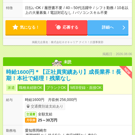
のみ・土日のみ ＊Wワークや扶養内 など、いろんなシフトのお
仕事をご紹介できます！ 登録の際に、あなたのご希望をお聞か
日払いOK
/
履歴書不要
/
40～50代活躍中
/
シフト勤務
/
10名以
特徴
せください。
上の大量募集
/
電話対応なし
/
パソコンスキル不要
気になる！
応募する
詳細へ
掲載元企業名
株式会社ネオキャリア ナイス！介護事業部
掲載日：2026.08.06
未読
NEW
時給1600円＊【正社員実績あり】成長業界！長
期！本社で経理！残業なし
派遣
職種未経験OK
ブランクOK
WEB登録・面接OK
時給1600円 月収例 256,000円
給与
交通費別途支給あり
全額支給
交通費
25～30万円
月収例
愛知県岡崎市
勤務地