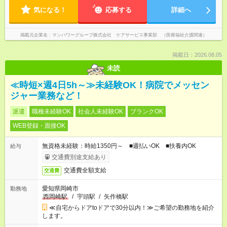
気になる！
応募する
詳細へ
掲載元企業名
マンパワーグループ株式会社 ケアサービス事業部 （医療福祉介護関連）
掲載日：2026.08.05
未読
≪時短×週4日5h～≫未経験OK！病院でメッセン
ジャー業務など！
派遣
職種未経験OK
社会人未経験OK
ブランクOK
WEB登録・面接OK
無資格未経験：時給1350円～ ■週払いOK ■扶養内OK
給与
交通費別途支給あり
交通費全額支給
交通費
愛知県岡崎市
勤務地
西岡崎駅
/
宇頭駅
/
矢作橋駅
≪自宅からドアtoドアで30分以内！≫ご希望の勤務地を紹介
します。