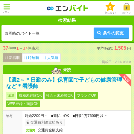
0
メニュー
気になる！
ログイン
検索結果
条件の変更
西岡崎のバイト一覧
37
1,505
件中
1
～
37
件表示
平均時給:
円
新着順
時給順
人気順
掲載日：2026.08.08
未読
NEW
【週2～＊日勤のみ】保育園で子どもの健康管理
など＊看護師
派遣
職種未経験OK
社会人未経験OK
ブランクOK
WEB登録・面接OK
時給2200円～ ■週払いOK ■日収1万7600円以上
給与
交通費別途支給あり
交通費全額支給
交通費