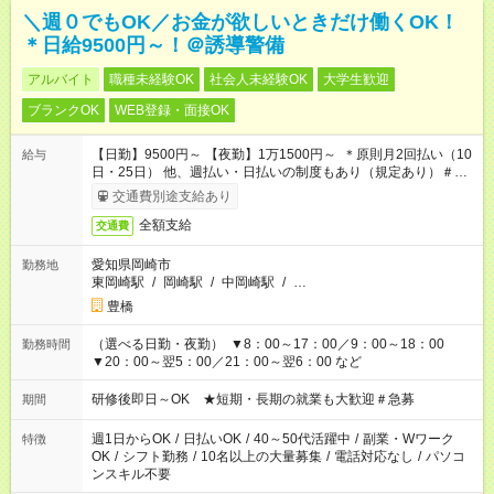
＼週０でもOK／お金が欲しいときだけ働くOK！
＊日給9500円～！＠誘導警備
アルバイト
職種未経験OK
社会人未経験OK
大学生歓迎
ブランクOK
WEB登録・面接OK
【日勤】9500円～ 【夜勤】1万1500円～ ＊原則月2回払い（10
給与
日・25日） 他、週払い・日払いの制度もあり（規定あり）＃日
収1万円以上
交通費別途支給あり
全額支給
交通費
愛知県岡崎市
勤務地
東岡崎駅
/
岡崎駅
/
中岡崎駅
/
…
豊橋
（選べる日勤・夜勤） ▼8：00～17：00／9：00～18：00
勤務時間
▼20：00～翌5：00／21：00～翌6：00 など
研修後即日～OK ★短期・長期の就業も大歓迎＃急募
期間
週1日からOK
/
日払いOK
/
40～50代活躍中
/
副業・Wワーク
特徴
OK
/
シフト勤務
/
10名以上の大量募集
/
電話対応なし
/
パソコ
ンスキル不要