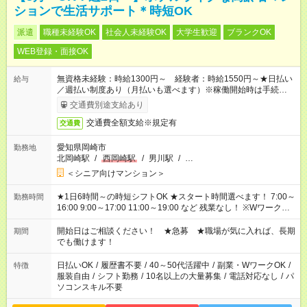
ションで生活サポート＊時短OK
派遣
職種未経験OK
社会人未経験OK
大学生歓迎
ブランクOK
WEB登録・面接OK
無資格未経験：時給1300円～ 経験者：時給1550円～★日払い
給与
／週払い制度あり（月払いも選べます）※稼働開始時は手続き完
了次第のお支払いとなります。
交通費別途支給あり
交通費全額支給※規定有
交通費
愛知県岡崎市
勤務地
北岡崎駅
/
西岡崎駅
/
男川駅
/
…
＜シニア向けマンション＞
★1日6時間～の時短シフトOK ★スタート時間選べます！ 7:00～
勤務時間
16:00 9:00～17:00 11:00～19:00 など 残業なし！ ※Wワークの
場合、他のお仕事と合わせ週40時間超の就業はご案内できませ
ん ※法令に基づき、週20時間以上勤務は社会保険への加入対象
開始日はご相談ください！ ★急募 ★職場が気に入れば、長期
期間
となります ※労働者派遣法（日雇い派遣の原則禁止）により、
でも働けます！
短時間・短期間の就業はご案内が難しい場合があります
日払いOK
/
履歴書不要
/
40～50代活躍中
/
副業・WワークOK
/
特徴
服装自由
/
シフト勤務
/
10名以上の大量募集
/
電話対応なし
/
パ
ソコンスキル不要