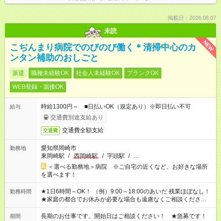
掲載日：2026.08.07
未読
NEW
こぢんまり病院でのびのび働く＊清掃中心のカ
ンタン補助のおしごと
派遣
職種未経験OK
社会人未経験OK
ブランクOK
WEB登録・面接OK
時給1300円～ ■日払いOK（規定あり）※即日払い不可
給与
交通費別途支給あり
交通費全額支給
交通費
愛知県岡崎市
勤務地
東岡崎駅
/
西岡崎駅
/
宇頭駅
/
…
＜選べる勤務地＞病院 ※ご自宅の近くなど、お好きな場所
を選べます！
★1日6時間～OK！ （例）9:00～18:00のあいだ 残業ほぼなし！
勤務時間
★家庭の都合でお休みが必要な場合も遠慮なくご相談ください。
※シフトはご希望に合わせて調整可能です。 その他、 ＊週4日・
1日7時間 ＊日勤のみ ＊土日休み ＊午前だけ・午後だけ ＊平日
長期のお仕事です。開始日はご相談ください！ ★急募です！
期間