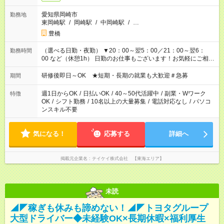
愛知県岡崎市
勤務地
東岡崎駅
/
岡崎駅
/
中岡崎駅
/
…
豊橋
（選べる日勤・夜勤） ▼20：00～翌5：00／21：00～翌6：
勤務時間
00 など（休憩1h） 日勤のお仕事もございます！お気軽にご相談
ください！
研修後即日～OK ★短期・長期の就業も大歓迎＃急募
期間
週1日からOK
/
日払いOK
/
40～50代活躍中
/
副業・Wワーク
特徴
OK
/
シフト勤務
/
10名以上の大量募集
/
電話対応なし
/
パソコ
ンスキル不要
気になる！
応募する
詳細へ
掲載元企業名
テイケイ株式会社 【東海エリア】
未読
◢◤稼ぎも休みも諦めない！◢◤トヨタグループ
大型ドライバー◆未経験OK×長期休暇×福利厚生