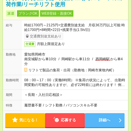
荷作業/リーチリフト使用
派遣
ブランクOK
WEB登録・面接OK
時給1700円～2125円+交通費別途支給 月収36万円以上可能 時
給与
給1700円×8時間×22日+残業手当(1.5h/日)
交通費別途支給あり
月額上限規定あり
交通費
愛知県岡崎市
勤務地
南安城駅から車10分
/
岡崎駅から車11分
/
西岡崎駅
から車4
分
リフトで製品の集荷・出荷（勤務地：岡崎市東牧内町）
08：00～17：00（実働8時間） ※集荷の状況によって、 出勤時
勤務時間
間変動の可能性ありますが、 必ず22時前には終わります！ 例）
10：00～19：00 12：00～21：00 ◆休憩 60分
＜長期・入社日応相談＞
期間
履歴書不要
/
シフト勤務
/
パソコンスキル不要
特徴
気になる！
応募する
詳細へ