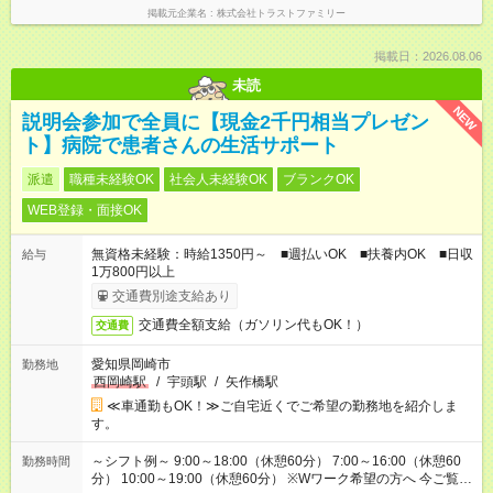
掲載元企業名
株式会社トラストファミリー
掲載日：2026.08.06
未読
NEW
説明会参加で全員に【現金2千円相当プレゼン
ト】病院で患者さんの生活サポート
派遣
職種未経験OK
社会人未経験OK
ブランクOK
WEB登録・面接OK
無資格未経験：時給1350円～ ■週払いOK ■扶養内OK ■日収
給与
1万800円以上
交通費別途支給あり
交通費全額支給（ガソリン代もOK！）
交通費
愛知県岡崎市
勤務地
西岡崎駅
/
宇頭駅
/
矢作橋駅
≪車通勤もOK！≫ご自宅近くでご希望の勤務地を紹介しま
す。
～シフト例～ 9:00～18:00（休憩60分） 7:00～16:00（休憩60
勤務時間
分） 10:00～19:00（休憩60分） ※Wワーク希望の方へ 今ご覧の