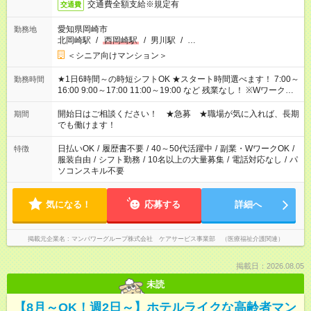
交通費全額支給※規定有
交通費
愛知県岡崎市
勤務地
北岡崎駅
/
西岡崎駅
/
男川駅
/
…
＜シニア向けマンション＞
★1日6時間～の時短シフトOK ★スタート時間選べます！ 7:00～
勤務時間
16:00 9:00～17:00 11:00～19:00 など 残業なし！ ※Wワークの
場合、他のお仕事と合わせ週40時間超の就業はご案内できませ
ん ※法令に基づき、週20時間以上勤務は社会保険への加入対象
開始日はご相談ください！ ★急募 ★職場が気に入れば、長期
期間
となります ※労働者派遣法（日雇い派遣の原則禁止）により、
でも働けます！
短時間・短期間の就業はご案内が難しい場合があります
日払いOK
/
履歴書不要
/
40～50代活躍中
/
副業・WワークOK
/
特徴
服装自由
/
シフト勤務
/
10名以上の大量募集
/
電話対応なし
/
パ
ソコンスキル不要
気になる！
応募する
詳細へ
掲載元企業名
マンパワーグループ株式会社 ケアサービス事業部 （医療福祉介護関連）
掲載日：2026.08.05
未読
【8月～OK！週2日～】ホテルライクな高齢者マン