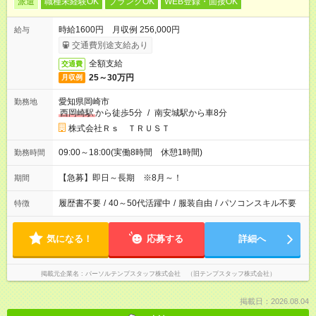
派遣
職種未経験OK
ブランクOK
WEB登録・面接OK
時給1600円 月収例 256,000円
給与
交通費別途支給あり
全額支給
交通費
25～30万円
月収例
愛知県岡崎市
勤務地
西岡崎駅
から徒歩5分
/
南安城駅から車8分
株式会社Ｒｓ ＴＲＵＳＴ
09:00～18:00(実働8時間 休憩1時間)
勤務時間
【急募】即日～長期 ※8月～！
期間
履歴書不要
/
40～50代活躍中
/
服装自由
/
パソコンスキル不要
特徴
気になる！
応募する
詳細へ
掲載元企業名
パーソルテンプスタッフ株式会社 （旧テンプスタッフ株式会社）
掲載日：2026.08.04