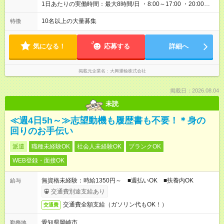
1日あたりの実働時間：最大8時間/日 ・8:00～17:00 ・20:00～
翌5:00 ※1週間毎のローテーション制の場合あり ※時差出勤有・
夜勤有・残業有 ※22:00～翌5:00…18歳以上
10名以上の大量募集
特徴
気になる！
応募する
詳細へ
掲載元企業名
大興運輸株式会社
掲載日：2026.08.04
未読
≪週4日5h～≫志望動機も履歴書も不要！＊身の
回りのお手伝い
派遣
職種未経験OK
社会人未経験OK
ブランクOK
WEB登録・面接OK
無資格未経験：時給1350円～ ■週払いOK ■扶養内OK
給与
交通費別途支給あり
交通費全額支給（ガソリン代もOK！）
交通費
愛知県岡崎市
勤務地