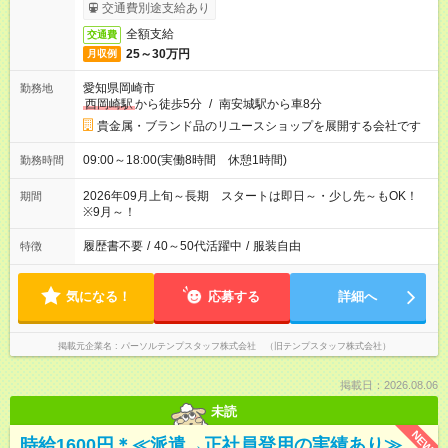
交通費別途支給あり
全額支給
交通費
25～30万円
月収例
愛知県岡崎市
勤務地
西岡崎駅
から徒歩5分
/
南安城駅から車8分
貴金属・ブランド品のリユースショップを展開する会社です
09:00～18:00(実働8時間 休憩1時間)
勤務時間
2026年09月上旬～長期 スタートは即日～・少し先～もOK！
期間
※9月～！
履歴書不要
/
40～50代活躍中
/
服装自由
特徴
気になる！
応募する
詳細へ
掲載元企業名
パーソルテンプスタッフ株式会社 （旧テンプスタッフ株式会社）
掲載日：2026.08.06
未読
NEW
時給1600円＊≪派遣→正社員登用の実績あり≫