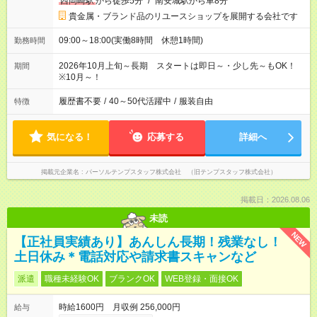
西岡崎駅
から徒歩5分
/
南安城駅から車8分
貴金属・ブランド品のリユースショップを展開する会社です
09:00～18:00(実働8時間 休憩1時間)
勤務時間
2026年10月上旬～長期 スタートは即日～・少し先～もOK！
期間
※10月～！
履歴書不要
/
40～50代活躍中
/
服装自由
特徴
気になる！
応募する
詳細へ
掲載元企業名
パーソルテンプスタッフ株式会社 （旧テンプスタッフ株式会社）
掲載日：2026.08.06
未読
NEW
【正社員実績あり】あんしん長期！残業なし！
土日休み＊電話対応や請求書スキャンなど
派遣
職種未経験OK
ブランクOK
WEB登録・面接OK
時給1600円 月収例 256,000円
給与