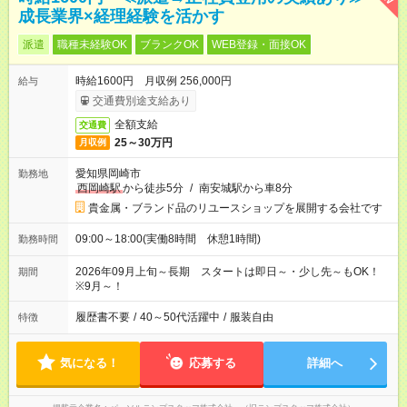
成長業界×経理経験を活かす
派遣
職種未経験OK
ブランクOK
WEB登録・面接OK
時給1600円 月収例 256,000円
給与
交通費別途支給あり
全額支給
交通費
25～30万円
月収例
愛知県岡崎市
勤務地
西岡崎駅
から徒歩5分
/
南安城駅から車8分
貴金属・ブランド品のリユースショップを展開する会社です
09:00～18:00(実働8時間 休憩1時間)
勤務時間
2026年09月上旬～長期 スタートは即日～・少し先～もOK！
期間
※9月～！
履歴書不要
/
40～50代活躍中
/
服装自由
特徴
気になる！
応募する
詳細へ