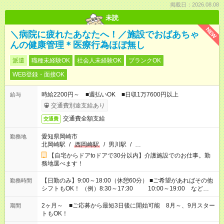
掲載日：2026.08.08
未読
NEW
＼病院に疲れたあなたへ！／施設でおばあちゃ
んの健康管理＊医療行為ほぼ無し
派遣
職種未経験OK
社会人未経験OK
ブランクOK
WEB登録・面接OK
時給2200円～ ■週払いOK ■日収1万7600円以上
給与
交通費別途支給あり
交通費全額支給
交通費
愛知県岡崎市
勤務地
北岡崎駅
/
西岡崎駅
/
男川駅
/
…
【自宅からドアtoドアで30分以内】介護施設でのお仕事。勤
務地選べます！
【日勤のみ】9:00～18:00（休憩60分） ■ご希望があればその他
勤務時間
シフトもOK！ （例）8:30～17:30 10:00～19:00 など
「家族とお休みを合わせたい」 「できれば残業はしたくない」
など、あなたのご希望に沿ったお仕事をご紹介します！ ※Wワ
2ヶ月～ ■ご応募から最短3日後に開始可能 8月～、9月スター
期間
ーク希望の方へ 今ご覧のお仕事で希望する勤務時間と、もう1つ
トもOK！
のお仕事の勤務時間。 合計で週40時間を超える場合は応募でき