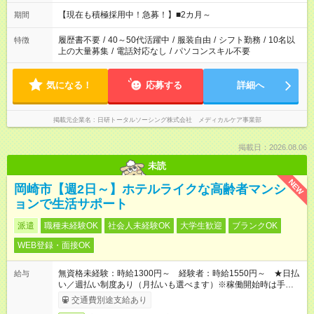
お仕事で希望する勤務時間と、もう1つのお仕事の勤務時間の合
計が 週40時間を超えなければOKです。
【現在も積極採用中！急募！】■2カ月～
期間
履歴書不要
/
40～50代活躍中
/
服装自由
/
シフト勤務
/
10名以
特徴
上の大量募集
/
電話対応なし
/
パソコンスキル不要
気になる！
応募する
詳細へ
掲載元企業名
日研トータルソーシング株式会社 メディカルケア事業部
掲載日：2026.08.06
未読
NEW
岡崎市【週2日～】ホテルライクな高齢者マンシ
ョンで生活サポート
派遣
職種未経験OK
社会人未経験OK
大学生歓迎
ブランクOK
WEB登録・面接OK
無資格未経験：時給1300円～ 経験者：時給1550円～ ★日払
給与
い／週払い制度あり（月払いも選べます）※稼働開始時は手続き
完了次第のお支払いとなります。
交通費別途支給あり