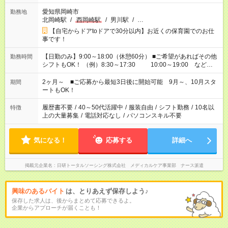
愛知県岡崎市
勤務地
北岡崎駅
/
西岡崎駅
/
男川駅
/
…
【自宅からドアtoドアで30分以内】お近くの保育園でのお仕
事です！
【日勤のみ】9:00～18:00（休憩60分） ■ご希望があればその他
勤務時間
シフトもOK！ （例）8:30～17:30 10:00～19:00 など
「家族とお休みを合わせたい」 「余裕を持って夕飯の準備がし
たい」 「できれば残業はしたくない」 など、ご希望があれば教
2ヶ月～ ■ご応募から最短3日後に開始可能 9月～、10月スタ
期間
えてくださいね。 ※Wワーク希望の方へ 今ご覧のお仕事で希望
ートもOK！
する勤務時間と、もう1つのお仕事の勤務時間。 合計で週40時
間を超える場合は応募できません
履歴書不要
/
40～50代活躍中
/
服装自由
/
シフト勤務
/
10名以
特徴
上の大量募集
/
電話対応なし
/
パソコンスキル不要
気になる！
応募する
詳細へ
掲載元企業名
日研トータルソーシング株式会社 メディカルケア事業部 ナース派遣
興味のあるバイト
は、とりあえず保存しよう♪
保存した求人は、後からまとめて応募できるよ。
企業からアプローチが届くことも！