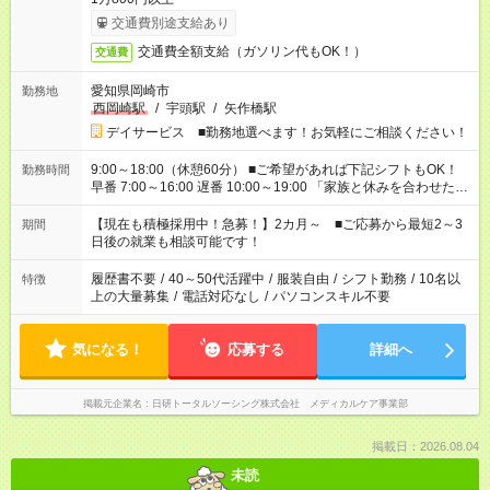
交通費別途支給あり
交通費全額支給（ガソリン代もOK！）
交通費
愛知県岡崎市
勤務地
西岡崎駅
/
宇頭駅
/
矢作橋駅
デイサービス ■勤務地選べます！お気軽にご相談ください！
9:00～18:00（休憩60分） ■ご希望があれば下記シフトもOK！
勤務時間
早番 7:00～16:00 遅番 10:00～19:00 「家族と休みを合わせた
い」 「余裕を持って夕飯の準備がしたい」 「できれば残業はし
たくない」 など、ご希望を教えてくださいね。 ※Wワーク希望
【現在も積極採用中！急募！】2カ月～ ■ご応募から最短2～3
期間
の方へ 今ご覧のお仕事で希望する勤務時間と、もう1つのお仕事
日後の就業も相談可能です！
の勤務時間。 合計で週40時間を超える場合は応募できません。
履歴書不要
/
40～50代活躍中
/
服装自由
/
シフト勤務
/
10名以
特徴
上の大量募集
/
電話対応なし
/
パソコンスキル不要
気になる！
応募する
詳細へ
掲載元企業名
日研トータルソーシング株式会社 メディカルケア事業部
掲載日：2026.08.04
未読