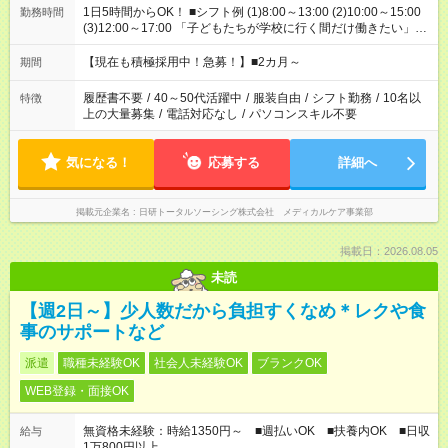
1日5時間からOK！ ■シフト例 (1)8:00～13:00 (2)10:00～15:00
勤務時間
(3)12:00～17:00 「子どもたちが学校に行く間だけ働きたい」
「余裕を持って夕飯の準備がしたい」 「午前中は働いて、午後
はプライベートの時間にしたい」 など、ご希望を教えてくださ
【現在も積極採用中！急募！】■2カ月～
期間
いね。 ※Wワーク希望の方へ 今ご覧のお仕事で希望する勤務時
間と、もう1つのお仕事の勤務時間。 合計で週40時間を超える
履歴書不要
/
40～50代活躍中
/
服装自由
/
シフト勤務
/
10名以
特徴
場合は応募できません。
上の大量募集
/
電話対応なし
/
パソコンスキル不要
気になる！
応募する
詳細へ
掲載元企業名
日研トータルソーシング株式会社 メディカルケア事業部
掲載日：2026.08.05
未読
【週2日～】少人数だから負担すくなめ＊レクや食
事のサポートなど
派遣
職種未経験OK
社会人未経験OK
ブランクOK
WEB登録・面接OK
無資格未経験：時給1350円～ ■週払いOK ■扶養内OK ■日収
給与
1万800円以上