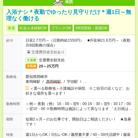
未読
入浴ナシ＊夜勤でゆったり見守りだけ＊週1日～無
理なく働ける
派遣
社会人未経験OK
ブランクOK
WEB登録・面接OK
日収2.7万円～（日勤時給1550円） ■月収例21.6万円～（夜勤
給与
月8回勤務の場合）
交通費別途支給あり
交通費全額支給
交通費
20～25万円
月収例
愛知県岡崎市
勤務地
東岡崎駅
/
西岡崎駅
/
宇頭駅
/
…
＜選べる勤務地＞介護施設や病院 ※ご自宅の近くなど、お
好きな場所を選べます！
＜例＞ 夜勤（例） 16：00～翌9：00 16：30～翌9：30 17：00
勤務時間
～翌10：00 ※勤務時間は施設によって異なります 「土日祝は休
みたい」 「しっかり稼ぎたい」 「もう少し遅い時間から始めた
い」など ご希望にあったお仕事をご案内いたします。 ※未経験
短期2ヵ月～のお仕事です。開始日はご相談ください！ ★急募
期間
の方の場合は1～2ヶ月間は日中での仕事を経験いただき、 お
です！
仕事に慣れてからの夜勤になります。 ★家庭の都合でお休みが
必要な場合も遠慮なくご相談ください。
週1日からOK
/
日払いOK
/
履歴書不要
/
40～50代活躍中
/
服装
特徴