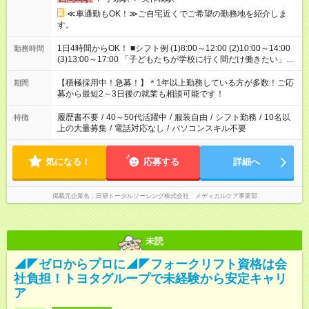
≪車通勤もOK！≫ご自宅近くでご希望の勤務地を紹介しま
す。
1日4時間からOK！ ■シフト例 (1)8:00～12:00 (2)10:00～14:00
勤務時間
(3)13:00～17:00 「子どもたちが学校に行く間だけ働きたい」
「余裕を持って夕飯の準備がしたい」 「午前中は働いて、午後
はプライベートの時間にしたい」 など、ご希望を教えてくださ
【積極採用中！急募！】＊1年以上勤務している方が多数！ご応
期間
いね。 ※Wワーク希望の方へ 今ご覧のお仕事で希望する勤務時
募から最短2～3日後の就業も相談可能です！
間と、もう1つのお仕事の勤務時間。 合計で週40時間を超える
場合は応募できません。
履歴書不要
/
40～50代活躍中
/
服装自由
/
シフト勤務
/
10名以
特徴
上の大量募集
/
電話対応なし
/
パソコンスキル不要
気になる！
応募する
詳細へ
掲載元企業名
日研トータルソーシング株式会社 メディカルケア事業部
未読
◢◤ゼロからプロに◢◤フォークリフト資格は会
社負担！トヨタグループで未経験から安定キャリ
ア