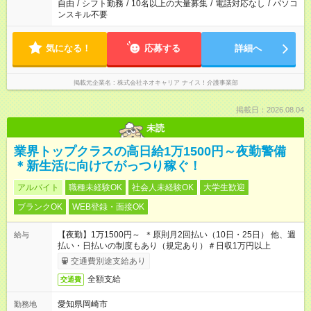
自由
/
シフト勤務
/
10名以上の大量募集
/
電話対応なし
/
パソコ
ンスキル不要
気になる！
応募する
詳細へ
掲載元企業名
株式会社ネオキャリア ナイス！介護事業部
掲載日：2026.08.04
未読
業界トップクラスの高日給1万1500円～夜勤警備
＊新生活に向けてがっつり稼ぐ！
アルバイト
職種未経験OK
社会人未経験OK
大学生歓迎
ブランクOK
WEB登録・面接OK
【夜勤】1万1500円～ ＊原則月2回払い（10日・25日） 他、週
給与
払い・日払いの制度もあり（規定あり）＃日収1万円以上
交通費別途支給あり
全額支給
交通費
愛知県岡崎市
勤務地