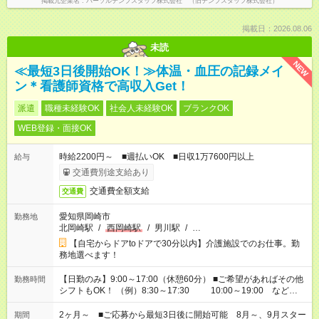
掲載元企業名
パーソルテンプスタッフ株式会社 （旧テンプスタッフ株式会社）
掲載日：2026.08.06
未読
NEW
≪最短3日後開始OK！≫体温・血圧の記録メイ
ン＊看護師資格で高収入Get！
派遣
職種未経験OK
社会人未経験OK
ブランクOK
WEB登録・面接OK
時給2200円～ ■週払いOK ■日収1万7600円以上
給与
交通費別途支給あり
交通費全額支給
交通費
愛知県岡崎市
勤務地
北岡崎駅
/
西岡崎駅
/
男川駅
/
…
【自宅からドアtoドアで30分以内】介護施設でのお仕事。勤
務地選べます！
【日勤のみ】9:00～17:00（休憩60分） ■ご希望があればその他
勤務時間
シフトもOK！ （例）8:30～17:30 10:00～19:00 など
「家族とお休みを合わせたい」 「できれば残業はしたくない」
など、あなたのご希望に沿ったお仕事をご紹介します！ ※Wワ
2ヶ月～ ■ご応募から最短3日後に開始可能 8月～、9月スター
期間