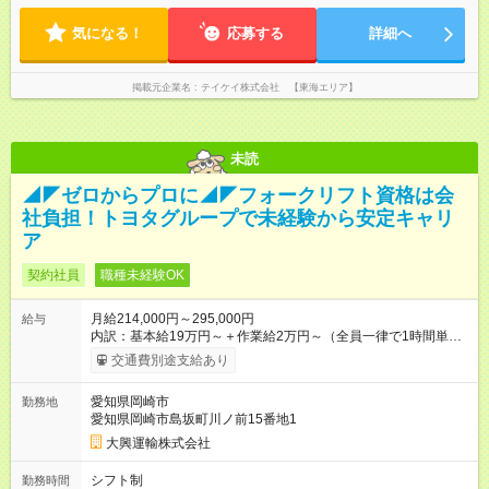
気になる！
応募する
詳細へ
掲載元企業名
テイケイ株式会社 【東海エリア】
未読
◢◤ゼロからプロに◢◤フォークリフト資格は会
社負担！トヨタグループで未経験から安定キャリ
ア
契約社員
職種未経験OK
月給214,000円～295,000円
給与
内訳：基本給19万円～＋作業給2万円～（全員一律で1時間単位
で支給の手当） 入社時は契約社員としてご就業いただきます。
交通費別途支給あり
（試用期間3か月、通常1年後正社員登用） ※上記金額に加え
て、別途各種手当も支給いたします。 【その他各種手当】
愛知県岡崎市
勤務地
愛知県岡崎市島坂町川ノ前15番地1
大興運輸株式会社
シフト制
勤務時間