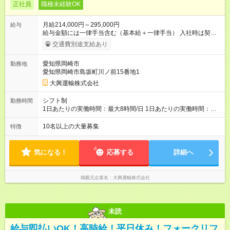
正社員
職種未経験OK
月給214,000円～295,000円
給与
給与金額には一律手当含む（基本給＋一律手当） 入社時は契約
社員としてご就業いただきます（1年後正社員登用） ※上記金額
交通費別途支給あり
に加えて、別途各種手当も支給いたします 【その他各種手当】
愛知県岡崎市
勤務地
愛知県岡崎市島坂町川ノ前15番地1
大興運輸株式会社
シフト制
勤務時間
1日あたりの実働時間：最大8時間/日 1日あたりの実働時間：最
大8時間/日 シフト例 ・8:00~17:00 ・20:00~翌5:00 ※1週間毎の
ローテーション制 ※時差出勤有・夜勤有・残業有 ※22:00~翌
10名以上の大量募集
特徴
5:00…18歳以上
気になる！
応募する
詳細へ
掲載元企業名
大興運輸株式会社
未読
給与即払いOK！高時給！平日休み！フォークリフ